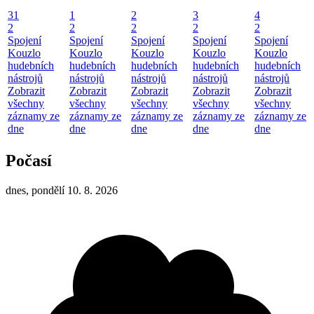
31
1
2
3
4
2
2
2
2
2
Spojení
Spojení
Spojení
Spojení
Spojení
Kouzlo
Kouzlo
Kouzlo
Kouzlo
Kouzlo
hudebních
hudebních
hudebních
hudebních
hudebních
nástrojů
nástrojů
nástrojů
nástrojů
nástrojů
Zobrazit
Zobrazit
Zobrazit
Zobrazit
Zobrazit
všechny
všechny
všechny
všechny
všechny
záznamy ze
záznamy ze
záznamy ze
záznamy ze
záznamy ze
dne
dne
dne
dne
dne
Počasí
dnes, pondělí 10. 8. 2026