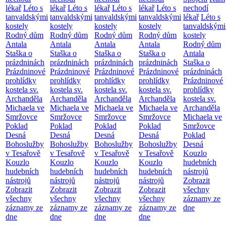
lékař
Léto s
lékař
Léto s
lékař
Léto s
lékař
Léto s
nechodí
tanvaldskými
tanvaldskými
tanvaldskými
tanvaldskými
lékař
Léto s
kostely
kostely
kostely
kostely
tanvaldskými
Rodný dům
Rodný dům
Rodný dům
Rodný dům
kostely
Antala
Antala
Antala
Antala
Rodný dům
Staška o
Staška o
Staška o
Staška o
Antala
prázdninách
prázdninách
prázdninách
prázdninách
Staška o
Prázdninové
Prázdninové
Prázdninové
Prázdninové
prázdninách
prohlídky
prohlídky
prohlídky
prohlídky
Prázdninové
kostela sv.
kostela sv.
kostela sv.
kostela sv.
prohlídky
Archanděla
Archanděla
Archanděla
Archanděla
kostela sv.
Michaela ve
Michaela ve
Michaela ve
Michaela ve
Archanděla
Smržovce
Smržovce
Smržovce
Smržovce
Michaela ve
Poklad
Poklad
Poklad
Poklad
Smržovce
Desná
Desná
Desná
Desná
Poklad
Bohoslužby
Bohoslužby
Bohoslužby
Bohoslužby
Desná
v Tesařově
v Tesařově
v Tesařově
v Tesařově
Kouzlo
Kouzlo
Kouzlo
Kouzlo
Kouzlo
hudebních
hudebních
hudebních
hudebních
hudebních
nástrojů
nástrojů
nástrojů
nástrojů
nástrojů
Zobrazit
Zobrazit
Zobrazit
Zobrazit
Zobrazit
všechny
všechny
všechny
všechny
všechny
záznamy ze
záznamy ze
záznamy ze
záznamy ze
záznamy ze
dne
dne
dne
dne
dne