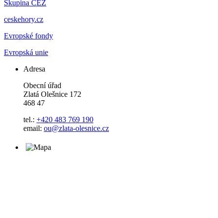
Skupina ČEZ
ceskehory.cz
Evropské fondy
Evropská unie
Adresa
Obecní úřad
Zlatá Olešnice 172
468 47
tel.:
+420 483 769 190
email:
ou@zlata-olesnice.cz