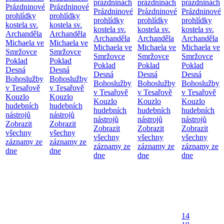
prázdninách
prázdninách
prázdninách
Prázdninové
Prázdninové
Prázdninové
Prázdninové
Prázdninové
prohlídky
prohlídky
prohlídky
prohlídky
prohlídky
kostela sv.
kostela sv.
kostela sv.
kostela sv.
kostela sv.
Archanděla
Archanděla
Archanděla
Archanděla
Archanděla
Michaela ve
Michaela ve
Michaela ve
Michaela ve
Michaela ve
Smržovce
Smržovce
Smržovce
Smržovce
Smržovce
Poklad
Poklad
Poklad
Poklad
Poklad
Desná
Desná
Desná
Desná
Desná
Bohoslužby
Bohoslužby
Bohoslužby
Bohoslužby
Bohoslužby
v Tesařově
v Tesařově
v Tesařově
v Tesařově
v Tesařově
Kouzlo
Kouzlo
Kouzlo
Kouzlo
Kouzlo
hudebních
hudebních
hudebních
hudebních
hudebních
nástrojů
nástrojů
nástrojů
nástrojů
nástrojů
Zobrazit
Zobrazit
Zobrazit
Zobrazit
Zobrazit
všechny
všechny
všechny
všechny
všechny
záznamy ze
záznamy ze
záznamy ze
záznamy ze
záznamy ze
dne
dne
dne
dne
dne
14