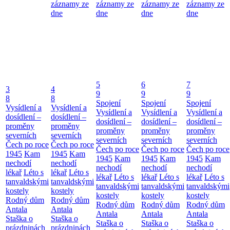
záznamy ze
záznamy ze
záznamy ze
záznamy ze
dne
dne
dne
dne
5
6
7
3
4
9
9
9
8
8
Spojení
Spojení
Spojení
Vysídlení a
Vysídlení a
Vysídlení a
Vysídlení a
Vysídlení a
dosídlení –
dosídlení –
dosídlení –
dosídlení –
dosídlení –
proměny
proměny
proměny
proměny
proměny
severních
severních
severních
severních
severních
Čech po roce
Čech po roce
Čech po roce
Čech po roce
Čech po roce
1945
Kam
1945
Kam
1945
Kam
1945
Kam
1945
Kam
nechodí
nechodí
nechodí
nechodí
nechodí
lékař
Léto s
lékař
Léto s
lékař
Léto s
lékař
Léto s
lékař
Léto s
tanvaldskými
tanvaldskými
tanvaldskými
tanvaldskými
tanvaldskými
kostely
kostely
kostely
kostely
kostely
Rodný dům
Rodný dům
Rodný dům
Rodný dům
Rodný dům
Antala
Antala
Antala
Antala
Antala
Staška o
Staška o
Staška o
Staška o
Staška o
prázdninách
prázdninách