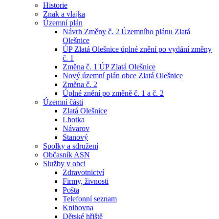
Historie
Znak a vlajka
Územní plán
Návrh Změny č. 2 Územního plánu Zlatá
Olešnice
ÚP Zlatá Olešnice úplné znění po vydání změny
č. 1
Změna č. 1 ÚP Zlatá Olešnice
Nový územní plán obce Zlatá Olešnice
Změna č. 2
Úplné znění po změně č. 1 a č. 2
Územní části
Zlatá Olešnice
Lhotka
Návarov
Stanový
Spolky a sdružení
Občasník ASN
Služby v obci
Zdravotnictví
Firmy, živnosti
Pošta
Telefonní seznam
Knihovna
Dětské hřiště