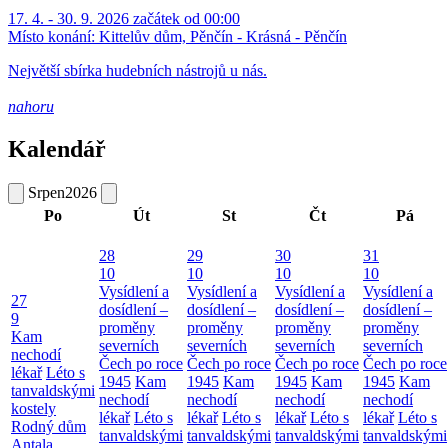
17. 4. - 30. 9. 2026 začátek od 00:00
Místo konání:
Kittelův dům, Pěnčín - Krásná - Pěnčín
Největší sbírka hudebních nástrojů u nás.
nahoru
Kalendář
Srpen
2026
Po
Út
St
Čt
Pá
28
29
30
31
10
10
10
10
Vysídlení a
Vysídlení a
Vysídlení a
Vysídlení a
27
dosídlení –
dosídlení –
dosídlení –
dosídlení –
9
proměny
proměny
proměny
proměny
Kam
severních
severních
severních
severních
nechodí
Čech po roce
Čech po roce
Čech po roce
Čech po roce
lékař
Léto s
1945
Kam
1945
Kam
1945
Kam
1945
Kam
tanvaldskými
nechodí
nechodí
nechodí
nechodí
kostely
lékař
Léto s
lékař
Léto s
lékař
Léto s
lékař
Léto s
Rodný dům
tanvaldskými
tanvaldskými
tanvaldskými
tanvaldskými
Antala