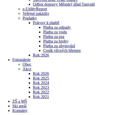
Odbor dopravy Městský úřad Tanvald
e-UtilityReport
Veřejné zakázky
Poplatky
Pokyny k platbě
Platba za odpady
Platba za vodu
Platba za psa
Platba za hroby
Platba za ubytování
Ceník věcných břemen
Rok 2026
Fotogalerie
Obec
Akce
Rok 2026
Rok 2025
Rok 2024
Rok 2023
Rok 2022
Rok 2021
ZŠ a MŠ
Ski areál
Kontakty