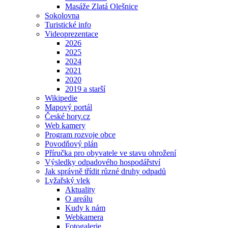
Masáže Zlatá Olešnice
Sokolovna
Turistické info
Videoprezentace
2026
2025
2024
2021
2020
2019 a starší
Wikipedie
Mapový portál
České hory.cz
Web kamery
Program rozvoje obce
Povodňový plán
Příručka pro obyvatele ve stavu ohrožení
Výsledky odpadového hospodářství
Jak správně třídit různé druhy odpadů
Lyžařský vlek
Aktuality
O areálu
Kudy k nám
Webkamera
Fotogalerie