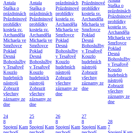
Antala
Antala
Antala
prázdninách
Prázdninové
Staška o
Staška o
Staška o
Prázdninové
prohlídky
prázdninách
prázdninách
prázdninách
prohlídky
kostela sv.
Prázdninové
Prázdninové
Prázdninové
kostela sv.
Archanděla
prohlídky
prohlídky
prohlídky
Archanděla
Michaela ve
kostela sv.
kostela sv.
kostela sv.
Michaela ve
Smržovce
Archanděla
Archanděla
Archanděla
Smržovce
Poklad
Michaela ve
Michaela ve
Michaela ve
Poklad
Desná
Smržovce
Smržovce
Smržovce
Desná
Bohoslužby
Poklad
Poklad
Poklad
Bohoslužby
v Tesařově
Desná
Desná
Desná
v Tesařově
Kouzlo
Bohoslužby
Bohoslužby
Bohoslužby
Kouzlo
hudebních
v Tesařově
v Tesařově
v Tesařově
hudebních
nástrojů
Kouzlo
Kouzlo
Kouzlo
nástrojů
Zobrazit
hudebních
hudebních
hudebních
Zobrazit
všechny
nástrojů
nástrojů
nástrojů
všechny
záznamy ze
Zobrazit
Zobrazit
Zobrazit
záznamy ze
dne
všechny
všechny
všechny
dne
záznamy ze
záznamy ze
záznamy ze
dne
dne
dne
24
25
26
27
8
8
8
8
28
Spojení
Kam
Spojení
Kam
Spojení
Kam
Spojení
Kam
7
nechodí
nechodí
nechodí
nechodí
Spojení
Kam