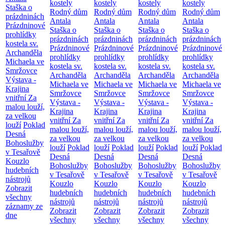
kostely
kostely
kostely
kostely
Staška o
Rodný dům
Rodný dům
Rodný dům
Rodný dům
prázdninách
Antala
Antala
Antala
Antala
Prázdninové
Staška o
Staška o
Staška o
Staška o
prohlídky
prázdninách
prázdninách
prázdninách
prázdninách
kostela sv.
Prázdninové
Prázdninové
Prázdninové
Prázdninové
Archanděla
prohlídky
prohlídky
prohlídky
prohlídky
Michaela ve
kostela sv.
kostela sv.
kostela sv.
kostela sv.
Smržovce
Archanděla
Archanděla
Archanděla
Archanděla
Výstava -
Michaela ve
Michaela ve
Michaela ve
Michaela ve
Krajina
Smržovce
Smržovce
Smržovce
Smržovce
vnitřní
Za
Výstava -
Výstava -
Výstava -
Výstava -
malou louží,
Krajina
Krajina
Krajina
Krajina
za velkou
vnitřní
Za
vnitřní
Za
vnitřní
Za
vnitřní
Za
louží
Poklad
malou louží,
malou louží,
malou louží,
malou louží,
Desná
za velkou
za velkou
za velkou
za velkou
Bohoslužby
louží
Poklad
louží
Poklad
louží
Poklad
louží
Poklad
v Tesařově
Desná
Desná
Desná
Desná
Kouzlo
Bohoslužby
Bohoslužby
Bohoslužby
Bohoslužby
hudebních
v Tesařově
v Tesařově
v Tesařově
v Tesařově
nástrojů
Kouzlo
Kouzlo
Kouzlo
Kouzlo
Zobrazit
hudebních
hudebních
hudebních
hudebních
všechny
nástrojů
nástrojů
nástrojů
nástrojů
záznamy ze
Zobrazit
Zobrazit
Zobrazit
Zobrazit
dne
všechny
všechny
všechny
všechny