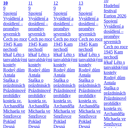
10
10
11
12
13
Hudební
9
9
9
9
festival
Spojení
Spojení
Spojení
Spojení
Eurion 2026
Vysídlení a
Vysídlení a
Vysídlení a
Vysídlení a
Spojení
dosídlení –
dosídlení –
dosídlení –
dosídlení –
Vysídlení a
proměny
proměny
proměny
proměny
dosídlení –
severních
severních
severních
severních
proměny
Čech po roce
Čech po roce
Čech po roce
Čech po roce
severních
1945
Kam
1945
Kam
1945
Kam
1945
Kam
Čech po roce
nechodí
nechodí
nechodí
nechodí
1945
Kam
lékař
Léto s
lékař
Léto s
lékař
Léto s
lékař
Léto s
nechodí
tanvaldskými
tanvaldskými
tanvaldskými
tanvaldskými
lékař
Léto s
kostely
kostely
kostely
kostely
tanvaldskými
Rodný dům
Rodný dům
Rodný dům
Rodný dům
kostely
Antala
Antala
Antala
Antala
Rodný dům
Staška o
Staška o
Staška o
Staška o
Antala
prázdninách
prázdninách
prázdninách
prázdninách
Staška o
Prázdninové
Prázdninové
Prázdninové
Prázdninové
prázdninách
prohlídky
prohlídky
prohlídky
prohlídky
Prázdninové
kostela sv.
kostela sv.
kostela sv.
kostela sv.
prohlídky
Archanděla
Archanděla
Archanděla
Archanděla
kostela sv.
Michaela ve
Michaela ve
Michaela ve
Michaela ve
Archanděla
Smržovce
Smržovce
Smržovce
Smržovce
Michaela ve
Poklad
Poklad
Poklad
Poklad
Smržovce
Desná
Desná
Desná
Desná