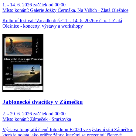
1. - 14. 6. 2026 začátek od 00:00
Místo konání:
Galerie Jožky Čermáka, Na Vrších - Zlatá Olešnice
Kulturní festival "Zrcadlo duše" 1. - 14. 6. 2026 v č. p. 1 Zlatá
Olešnice - koncerty, výstavy a workshopy
Jablonecké dvacítky v Zámečku
2. - 29. 6. 2026 začátek od 00:00
Místo konání:
Zámeček - Smržovka
Výstava fotografií členů fotoklubu F2020 ve výstavní síni Zámečku,
která je pojata jako průřez žánry, kterými se prezentují členové