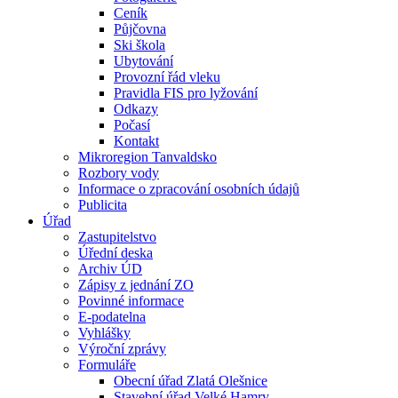
Ceník
Půjčovna
Ski škola
Ubytování
Provozní řád vleku
Pravidla FIS pro lyžování
Odkazy
Počasí
Kontakt
Mikroregion Tanvaldsko
Rozbory vody
Informace o zpracování osobních údajů
Publicita
Úřad
Zastupitelstvo
Úřední deska
Archiv ÚD
Zápisy z jednání ZO
Povinné informace
E-podatelna
Vyhlášky
Výroční zprávy
Formuláře
Obecní úřad Zlatá Olešnice
Stavební úřad Velké Hamry