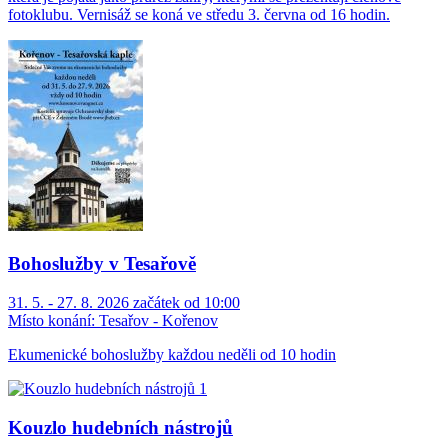
fotoklubu. Vernisáž se koná ve středu 3. června od 16 hodin.
Bohoslužby v Tesařově
31. 5. - 27. 8. 2026 začátek od 10:00
Místo konání:
Tesařov - Kořenov
Ekumenické bohoslužby každou neděli od 10 hodin
Kouzlo hudebních nástrojů