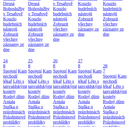
Desná
Desná
v Tesařově
Kouzlo
Kouzlo
Bohoslužby
Bohoslužby
Kouzlo
hudebních
hudebních
v Tesařově
v Tesařově
hudebních
nástrojů
nástrojů
Kouzlo
Kouzlo
nástrojů
Zobrazit
Zobrazit
hudebních
hudebních
Zobrazit
všechny
všechny
nástrojů
nástrojů
všechny
záznamy ze
záznamy ze
Zobrazit
Zobrazit
záznamy ze
dne
dne
všechny
všechny
dne
záznamy ze
záznamy ze
dne
dne
24
25
26
27
8
8
8
8
28
Spojení
Kam
Spojení
Kam
Spojení
Kam
Spojení
Kam
7
nechodí
nechodí
nechodí
nechodí
Spojení
Kam
lékař
Léto s
lékař
Léto s
lékař
Léto s
lékař
Léto s
nechodí
tanvaldskými
tanvaldskými
tanvaldskými
tanvaldskými
lékař
Léto s
kostely
kostely
kostely
kostely
tanvaldskými
Rodný dům
Rodný dům
Rodný dům
Rodný dům
kostely
Antala
Antala
Antala
Antala
Rodný dům
Staška o
Staška o
Staška o
Staška o
Antala
prázdninách
prázdninách
prázdninách
prázdninách
Staška o
Prázdninové
Prázdninové
Prázdninové
Prázdninové
prázdninách
prohlídky
prohlídky
prohlídky
prohlídky
Prázdninové