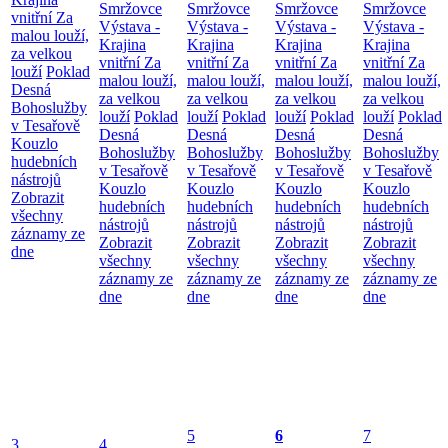
Smržovce
Smržovce
Smržovce
Smržovce
vnitřní
Za
Výstava -
Výstava -
Výstava -
Výstava -
malou louží,
Krajina
Krajina
Krajina
Krajina
za velkou
vnitřní
Za
vnitřní
Za
vnitřní
Za
vnitřní
Za
louží
Poklad
malou louží,
malou louží,
malou louží,
malou louží,
Desná
za velkou
za velkou
za velkou
za velkou
Bohoslužby
louží
Poklad
louží
Poklad
louží
Poklad
louží
Poklad
v Tesařově
Desná
Desná
Desná
Desná
Kouzlo
Bohoslužby
Bohoslužby
Bohoslužby
Bohoslužby
hudebních
v Tesařově
v Tesařově
v Tesařově
v Tesařově
nástrojů
Kouzlo
Kouzlo
Kouzlo
Kouzlo
Zobrazit
hudebních
hudebních
hudebních
hudebních
všechny
nástrojů
nástrojů
nástrojů
nástrojů
záznamy ze
Zobrazit
Zobrazit
Zobrazit
Zobrazit
dne
všechny
všechny
všechny
všechny
záznamy ze
záznamy ze
záznamy ze
záznamy ze
dne
dne
dne
dne
5
6
7
3
4