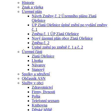
Historie
Znak a vlajka
Územní plán
Návrh Změny č. 2 Územního plánu Zlatá
Olešnice
ÚP Zlatá Olešnice úplné znění po vydání změny
č. 1
Změna č. 1 ÚP Zlatá Olešnice
Nový územní plán obce Zlatá Olešnice
Změna č. 2
Úplné znění po změně č. 1 a č. 2
Územní části
Zlatá Olešnice
Lhotka
Návarov
Stanový
Spolky a sdružení
Občasník ASN
Služby v obci
Zdravotnictví
Firmy, živnosti
Pošta
Telefonní seznam
Knihovna
Dětské hřiště