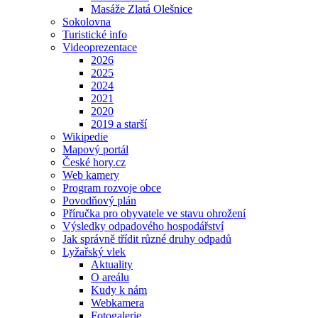
Masáže Zlatá Olešnice
Sokolovna
Turistické info
Videoprezentace
2026
2025
2024
2021
2020
2019 a starší
Wikipedie
Mapový portál
České hory.cz
Web kamery
Program rozvoje obce
Povodňový plán
Příručka pro obyvatele ve stavu ohrožení
Výsledky odpadového hospodářství
Jak správně třídit různé druhy odpadů
Lyžařský vlek
Aktuality
O areálu
Kudy k nám
Webkamera
Fotogalerie