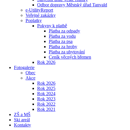
Odbor dopravy Městský úřad Tanvald
e-UtilityReport
Veřejné zakázky
Poplatky
Pokyny k platbě
Platba za odpady
Platba za vodu
Platba za psa
Platba za hroby
Platba za ubytování
Ceník věcných břemen
Rok 2026
Fotogalerie
Obec
Akce
Rok 2026
Rok 2025
Rok 2024
Rok 2023
Rok 2022
Rok 2021
ZŠ a MŠ
Ski areál
Kontakty