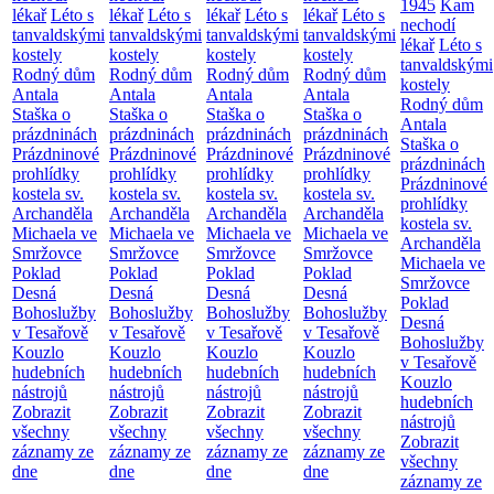
1945
Kam
lékař
Léto s
lékař
Léto s
lékař
Léto s
lékař
Léto s
nechodí
tanvaldskými
tanvaldskými
tanvaldskými
tanvaldskými
lékař
Léto s
kostely
kostely
kostely
kostely
tanvaldskými
Rodný dům
Rodný dům
Rodný dům
Rodný dům
kostely
Antala
Antala
Antala
Antala
Rodný dům
Staška o
Staška o
Staška o
Staška o
Antala
prázdninách
prázdninách
prázdninách
prázdninách
Staška o
Prázdninové
Prázdninové
Prázdninové
Prázdninové
prázdninách
prohlídky
prohlídky
prohlídky
prohlídky
Prázdninové
kostela sv.
kostela sv.
kostela sv.
kostela sv.
prohlídky
Archanděla
Archanděla
Archanděla
Archanděla
kostela sv.
Michaela ve
Michaela ve
Michaela ve
Michaela ve
Archanděla
Smržovce
Smržovce
Smržovce
Smržovce
Michaela ve
Poklad
Poklad
Poklad
Poklad
Smržovce
Desná
Desná
Desná
Desná
Poklad
Bohoslužby
Bohoslužby
Bohoslužby
Bohoslužby
Desná
v Tesařově
v Tesařově
v Tesařově
v Tesařově
Bohoslužby
Kouzlo
Kouzlo
Kouzlo
Kouzlo
v Tesařově
hudebních
hudebních
hudebních
hudebních
Kouzlo
nástrojů
nástrojů
nástrojů
nástrojů
hudebních
Zobrazit
Zobrazit
Zobrazit
Zobrazit
nástrojů
všechny
všechny
všechny
všechny
Zobrazit
záznamy ze
záznamy ze
záznamy ze
záznamy ze
všechny
dne
dne
dne
dne
záznamy ze