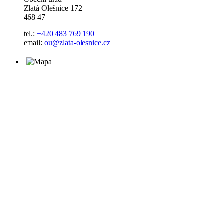
Zlatá Olešnice 172
468 47
tel.:
+420 483 769 190
email:
ou@zlata-olesnice.cz