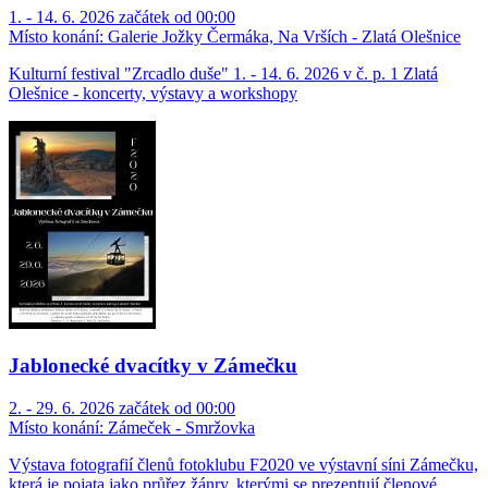
1. - 14. 6. 2026 začátek od 00:00
Místo konání:
Galerie Jožky Čermáka, Na Vrších - Zlatá Olešnice
Kulturní festival "Zrcadlo duše" 1. - 14. 6. 2026 v č. p. 1 Zlatá
Olešnice - koncerty, výstavy a workshopy
Jablonecké dvacítky v Zámečku
2. - 29. 6. 2026 začátek od 00:00
Místo konání:
Zámeček - Smržovka
Výstava fotografií členů fotoklubu F2020 ve výstavní síni Zámečku,
která je pojata jako průřez žánry, kterými se prezentují členové