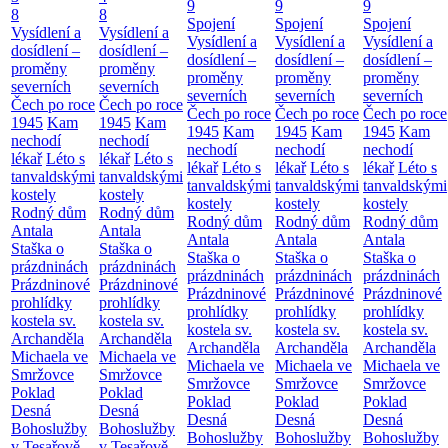
9
9
9
8
8
Spojení
Spojení
Spojení
Vysídlení a
Vysídlení a
Vysídlení a
Vysídlení a
Vysídlení a
dosídlení –
dosídlení –
dosídlení –
dosídlení –
dosídlení –
proměny
proměny
proměny
proměny
proměny
severních
severních
severních
severních
severních
Čech po roce
Čech po roce
Čech po roce
Čech po roce
Čech po roce
1945
Kam
1945
Kam
1945
Kam
1945
Kam
1945
Kam
nechodí
nechodí
nechodí
nechodí
nechodí
lékař
Léto s
lékař
Léto s
lékař
Léto s
lékař
Léto s
lékař
Léto s
tanvaldskými
tanvaldskými
tanvaldskými
tanvaldskými
tanvaldskými
kostely
kostely
kostely
kostely
kostely
Rodný dům
Rodný dům
Rodný dům
Rodný dům
Rodný dům
Antala
Antala
Antala
Antala
Antala
Staška o
Staška o
Staška o
Staška o
Staška o
prázdninách
prázdninách
prázdninách
prázdninách
prázdninách
Prázdninové
Prázdninové
Prázdninové
Prázdninové
Prázdninové
prohlídky
prohlídky
prohlídky
prohlídky
prohlídky
kostela sv.
kostela sv.
kostela sv.
kostela sv.
kostela sv.
Archanděla
Archanděla
Archanděla
Archanděla
Archanděla
Michaela ve
Michaela ve
Michaela ve
Michaela ve
Michaela ve
Smržovce
Smržovce
Smržovce
Smržovce
Smržovce
Poklad
Poklad
Poklad
Poklad
Poklad
Desná
Desná
Desná
Desná
Desná
Bohoslužby
Bohoslužby
Bohoslužby
Bohoslužby
Bohoslužby
v Tesařově
v Tesařově