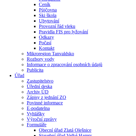
Ceník
Půjčovna
Ski škola
Ubytování
Provozní řád vleku
Pravidla FIS pro lyžování
Odkazy
Počasí
Kontakt
Mikroregion Tanvaldsko
Rozbory vody
Informace o zpracování osobních údajů
Publicita
Úřad
Zastupitelstvo
Úřední deska
Archiv ÚD
Zápisy z jednání ZO
Povinné informace
E-podatelna
Vyhlášky
Výroční zprávy
Formuláře
Obecní úřad Zlatá Olešnice
Stavební úřad Velké Hamry