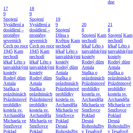
dne
17
18
9
9
Spojení
Spojení
19
Vysídlení a
Vysídlení a
9
20
21
dosídlení –
dosídlení –
Spojení
8
8
proměny
proměny
Dílna s
Spojení
Kam
Spojení
Kam
severních
severních
Květou
Kam
nechodí
nechodí
Čech po roce
Čech po roce
nechodí
lékař
Léto s
lékař
Léto s
1945
Kam
1945
Kam
lékař
Léto s
tanvaldskými
tanvaldskými
nechodí
nechodí
tanvaldskými
kostely
kostely
lékař
Léto s
lékař
Léto s
kostely
Rodný dům
Rodný dům
tanvaldskými
tanvaldskými
Rodný dům
Antala
Antala
kostely
kostely
Antala
Staška o
Staška o
Rodný dům
Rodný dům
Staška o
prázdninách
prázdninách
Antala
Antala
prázdninách
Prázdninové
Prázdninové
Staška o
Staška o
Prázdninové
prohlídky
prohlídky
prázdninách
prázdninách
prohlídky
kostela sv.
kostela sv.
Prázdninové
Prázdninové
kostela sv.
Archanděla
Archanděla
prohlídky
prohlídky
Archanděla
Michaela ve
Michaela ve
kostela sv.
kostela sv.
Michaela ve
Smržovce
Smržovce
Archanděla
Archanděla
Smržovce
Poklad
Poklad
Michaela ve
Michaela ve
Poklad
Desná
Desná
Smržovce
Smržovce
Desná
Bohoslužby
Bohoslužby
Poklad
Poklad
Bohoslužby
v Tesařově
v Tesařově