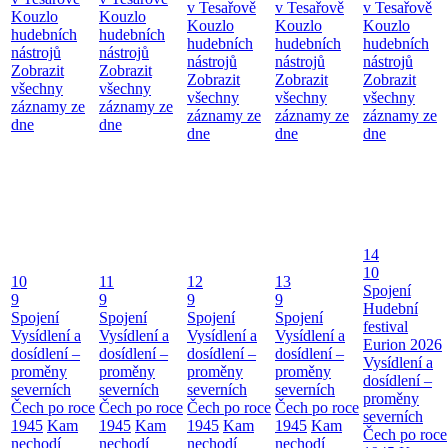
v Tesařově
v Tesařově
v Tesařově
Kouzlo
Kouzlo
Kouzlo
Kouzlo
Kouzlo
hudebních
hudebních
hudebních
hudebních
hudebních
nástrojů
nástrojů
nástrojů
nástrojů
nástrojů
Zobrazit
Zobrazit
Zobrazit
Zobrazit
Zobrazit
všechny
všechny
všechny
všechny
všechny
záznamy ze
záznamy ze
záznamy ze
záznamy ze
záznamy ze
dne
dne
dne
dne
dne
14
10
10
11
12
13
Spojení
9
9
9
9
Hudební
Spojení
Spojení
Spojení
Spojení
festival
Vysídlení a
Vysídlení a
Vysídlení a
Vysídlení a
Eurion 2026
dosídlení –
dosídlení –
dosídlení –
dosídlení –
Vysídlení a
proměny
proměny
proměny
proměny
dosídlení –
severních
severních
severních
severních
proměny
Čech po roce
Čech po roce
Čech po roce
Čech po roce
severních
1945
Kam
1945
Kam
1945
Kam
1945
Kam
Čech po roce
nechodí
nechodí
nechodí
nechodí