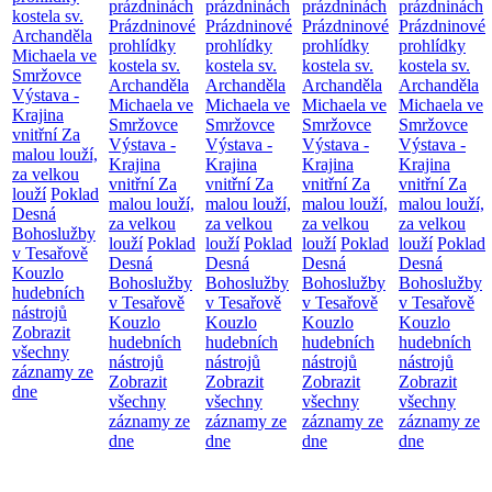
prázdninách
prázdninách
prázdninách
prázdninách
kostela sv.
Prázdninové
Prázdninové
Prázdninové
Prázdninové
Archanděla
prohlídky
prohlídky
prohlídky
prohlídky
Michaela ve
kostela sv.
kostela sv.
kostela sv.
kostela sv.
Smržovce
Archanděla
Archanděla
Archanděla
Archanděla
Výstava -
Michaela ve
Michaela ve
Michaela ve
Michaela ve
Krajina
Smržovce
Smržovce
Smržovce
Smržovce
vnitřní
Za
Výstava -
Výstava -
Výstava -
Výstava -
malou louží,
Krajina
Krajina
Krajina
Krajina
za velkou
vnitřní
Za
vnitřní
Za
vnitřní
Za
vnitřní
Za
louží
Poklad
malou louží,
malou louží,
malou louží,
malou louží,
Desná
za velkou
za velkou
za velkou
za velkou
Bohoslužby
louží
Poklad
louží
Poklad
louží
Poklad
louží
Poklad
v Tesařově
Desná
Desná
Desná
Desná
Kouzlo
Bohoslužby
Bohoslužby
Bohoslužby
Bohoslužby
hudebních
v Tesařově
v Tesařově
v Tesařově
v Tesařově
nástrojů
Kouzlo
Kouzlo
Kouzlo
Kouzlo
Zobrazit
hudebních
hudebních
hudebních
hudebních
všechny
nástrojů
nástrojů
nástrojů
nástrojů
záznamy ze
Zobrazit
Zobrazit
Zobrazit
Zobrazit
dne
všechny
všechny
všechny
všechny
záznamy ze
záznamy ze
záznamy ze
záznamy ze
dne
dne
dne
dne