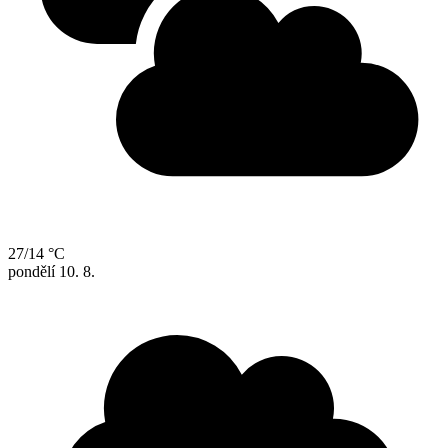
27/14 °C
pondělí
10. 8.