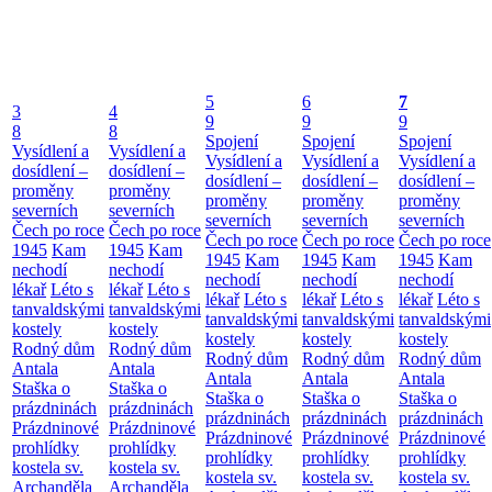
5
6
7
3
4
9
9
9
8
8
Spojení
Spojení
Spojení
Vysídlení a
Vysídlení a
Vysídlení a
Vysídlení a
Vysídlení a
dosídlení –
dosídlení –
dosídlení –
dosídlení –
dosídlení –
proměny
proměny
proměny
proměny
proměny
severních
severních
severních
severních
severních
Čech po roce
Čech po roce
Čech po roce
Čech po roce
Čech po roce
1945
Kam
1945
Kam
1945
Kam
1945
Kam
1945
Kam
nechodí
nechodí
nechodí
nechodí
nechodí
lékař
Léto s
lékař
Léto s
lékař
Léto s
lékař
Léto s
lékař
Léto s
tanvaldskými
tanvaldskými
tanvaldskými
tanvaldskými
tanvaldskými
kostely
kostely
kostely
kostely
kostely
Rodný dům
Rodný dům
Rodný dům
Rodný dům
Rodný dům
Antala
Antala
Antala
Antala
Antala
Staška o
Staška o
Staška o
Staška o
Staška o
prázdninách
prázdninách
prázdninách
prázdninách
prázdninách
Prázdninové
Prázdninové
Prázdninové
Prázdninové
Prázdninové
prohlídky
prohlídky
prohlídky
prohlídky
prohlídky
kostela sv.
kostela sv.
kostela sv.
kostela sv.
kostela sv.
Archanděla
Archanděla