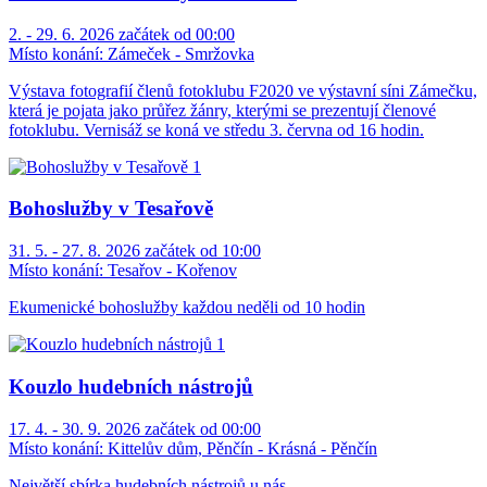
2. - 29. 6. 2026 začátek od 00:00
Místo konání:
Zámeček - Smržovka
Výstava fotografií členů fotoklubu F2020 ve výstavní síni Zámečku,
která je pojata jako průřez žánry, kterými se prezentují členové
fotoklubu. Vernisáž se koná ve středu 3. června od 16 hodin.
Bohoslužby v Tesařově
31. 5. - 27. 8. 2026 začátek od 10:00
Místo konání:
Tesařov - Kořenov
Ekumenické bohoslužby každou neděli od 10 hodin
Kouzlo hudebních nástrojů
17. 4. - 30. 9. 2026 začátek od 00:00
Místo konání:
Kittelův dům, Pěnčín - Krásná - Pěnčín
Největší sbírka hudebních nástrojů u nás.