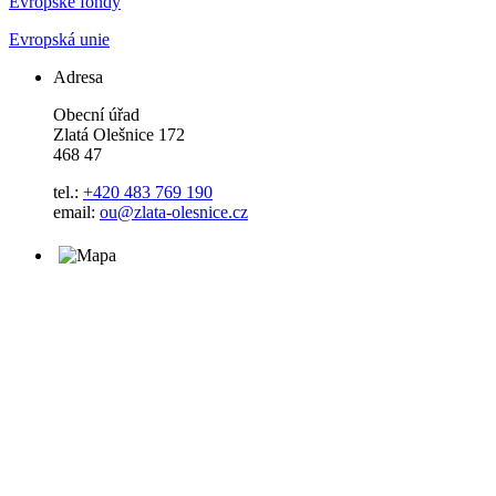
Evropské fondy
Evropská unie
Adresa
Obecní úřad
Zlatá Olešnice 172
468 47
tel.:
+420 483 769 190
email:
ou@zlata-olesnice.cz