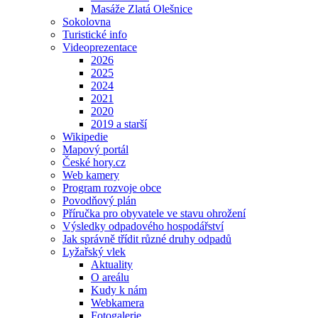
Masáže Zlatá Olešnice
Sokolovna
Turistické info
Videoprezentace
2026
2025
2024
2021
2020
2019 a starší
Wikipedie
Mapový portál
České hory.cz
Web kamery
Program rozvoje obce
Povodňový plán
Příručka pro obyvatele ve stavu ohrožení
Výsledky odpadového hospodářství
Jak správně třídit různé druhy odpadů
Lyžařský vlek
Aktuality
O areálu
Kudy k nám
Webkamera
Fotogalerie