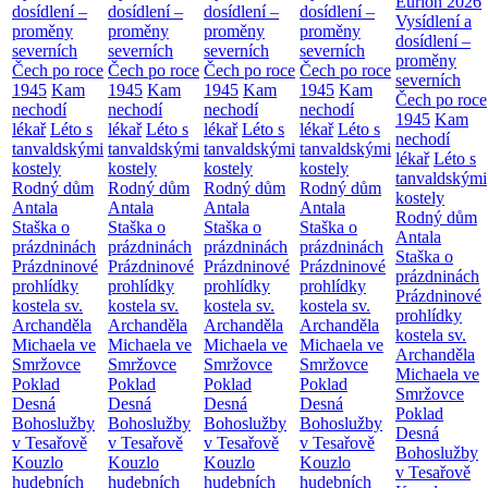
Eurion 2026
dosídlení –
dosídlení –
dosídlení –
dosídlení –
Vysídlení a
proměny
proměny
proměny
proměny
dosídlení –
severních
severních
severních
severních
proměny
Čech po roce
Čech po roce
Čech po roce
Čech po roce
severních
1945
Kam
1945
Kam
1945
Kam
1945
Kam
Čech po roce
nechodí
nechodí
nechodí
nechodí
1945
Kam
lékař
Léto s
lékař
Léto s
lékař
Léto s
lékař
Léto s
nechodí
tanvaldskými
tanvaldskými
tanvaldskými
tanvaldskými
lékař
Léto s
kostely
kostely
kostely
kostely
tanvaldskými
Rodný dům
Rodný dům
Rodný dům
Rodný dům
kostely
Antala
Antala
Antala
Antala
Rodný dům
Staška o
Staška o
Staška o
Staška o
Antala
prázdninách
prázdninách
prázdninách
prázdninách
Staška o
Prázdninové
Prázdninové
Prázdninové
Prázdninové
prázdninách
prohlídky
prohlídky
prohlídky
prohlídky
Prázdninové
kostela sv.
kostela sv.
kostela sv.
kostela sv.
prohlídky
Archanděla
Archanděla
Archanděla
Archanděla
kostela sv.
Michaela ve
Michaela ve
Michaela ve
Michaela ve
Archanděla
Smržovce
Smržovce
Smržovce
Smržovce
Michaela ve
Poklad
Poklad
Poklad
Poklad
Smržovce
Desná
Desná
Desná
Desná
Poklad
Bohoslužby
Bohoslužby
Bohoslužby
Bohoslužby
Desná
v Tesařově
v Tesařově
v Tesařově
v Tesařově
Bohoslužby
Kouzlo
Kouzlo
Kouzlo
Kouzlo
v Tesařově
hudebních
hudebních
hudebních
hudebních