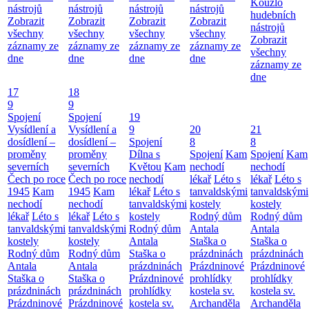
Kouzlo
nástrojů
nástrojů
nástrojů
nástrojů
hudebních
Zobrazit
Zobrazit
Zobrazit
Zobrazit
nástrojů
všechny
všechny
všechny
všechny
Zobrazit
záznamy ze
záznamy ze
záznamy ze
záznamy ze
všechny
dne
dne
dne
dne
záznamy ze
dne
17
18
9
9
Spojení
Spojení
19
Vysídlení a
Vysídlení a
9
20
21
dosídlení –
dosídlení –
Spojení
8
8
proměny
proměny
Dílna s
Spojení
Kam
Spojení
Kam
severních
severních
Květou
Kam
nechodí
nechodí
Čech po roce
Čech po roce
nechodí
lékař
Léto s
lékař
Léto s
1945
Kam
1945
Kam
lékař
Léto s
tanvaldskými
tanvaldskými
nechodí
nechodí
tanvaldskými
kostely
kostely
lékař
Léto s
lékař
Léto s
kostely
Rodný dům
Rodný dům
tanvaldskými
tanvaldskými
Rodný dům
Antala
Antala
kostely
kostely
Antala
Staška o
Staška o
Rodný dům
Rodný dům
Staška o
prázdninách
prázdninách
Antala
Antala
prázdninách
Prázdninové
Prázdninové
Staška o
Staška o
Prázdninové
prohlídky
prohlídky
prázdninách
prázdninách
prohlídky
kostela sv.
kostela sv.
Prázdninové
Prázdninové
kostela sv.
Archanděla
Archanděla