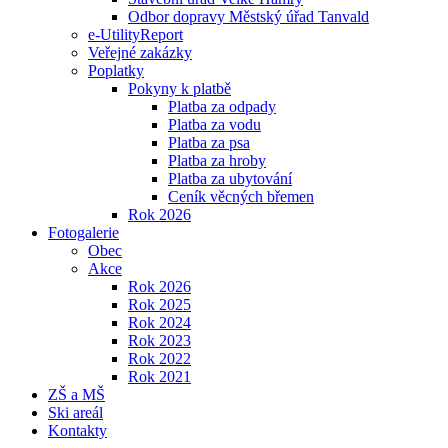
Odbor dopravy Městský úřad Tanvald
e-UtilityReport
Veřejné zakázky
Poplatky
Pokyny k platbě
Platba za odpady
Platba za vodu
Platba za psa
Platba za hroby
Platba za ubytování
Ceník věcných břemen
Rok 2026
Fotogalerie
Obec
Akce
Rok 2026
Rok 2025
Rok 2024
Rok 2023
Rok 2022
Rok 2021
ZŠ a MŠ
Ski areál
Kontakty