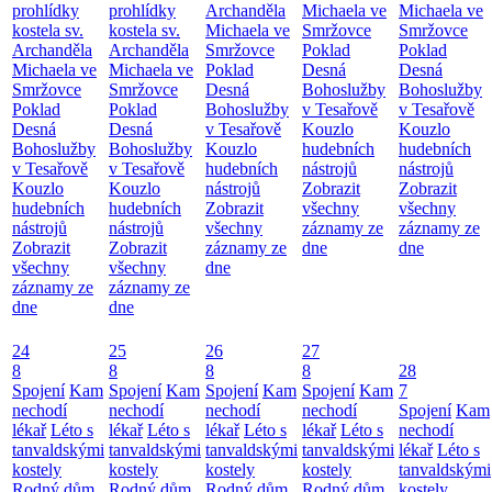
prohlídky
prohlídky
Archanděla
Michaela ve
Michaela ve
kostela sv.
kostela sv.
Michaela ve
Smržovce
Smržovce
Archanděla
Archanděla
Smržovce
Poklad
Poklad
Michaela ve
Michaela ve
Poklad
Desná
Desná
Smržovce
Smržovce
Desná
Bohoslužby
Bohoslužby
Poklad
Poklad
Bohoslužby
v Tesařově
v Tesařově
Desná
Desná
v Tesařově
Kouzlo
Kouzlo
Bohoslužby
Bohoslužby
Kouzlo
hudebních
hudebních
v Tesařově
v Tesařově
hudebních
nástrojů
nástrojů
Kouzlo
Kouzlo
nástrojů
Zobrazit
Zobrazit
hudebních
hudebních
Zobrazit
všechny
všechny
nástrojů
nástrojů
všechny
záznamy ze
záznamy ze
Zobrazit
Zobrazit
záznamy ze
dne
dne
všechny
všechny
dne
záznamy ze
záznamy ze
dne
dne
24
25
26
27
8
8
8
8
28
Spojení
Kam
Spojení
Kam
Spojení
Kam
Spojení
Kam
7
nechodí
nechodí
nechodí
nechodí
Spojení
Kam
lékař
Léto s
lékař
Léto s
lékař
Léto s
lékař
Léto s
nechodí
tanvaldskými
tanvaldskými
tanvaldskými
tanvaldskými
lékař
Léto s
kostely
kostely
kostely
kostely
tanvaldskými
Rodný dům
Rodný dům
Rodný dům
Rodný dům
kostely