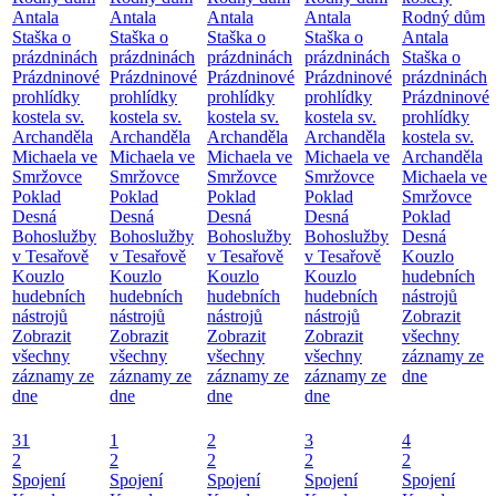
Antala
Antala
Antala
Antala
Rodný dům
Staška o
Staška o
Staška o
Staška o
Antala
prázdninách
prázdninách
prázdninách
prázdninách
Staška o
Prázdninové
Prázdninové
Prázdninové
Prázdninové
prázdninách
prohlídky
prohlídky
prohlídky
prohlídky
Prázdninové
kostela sv.
kostela sv.
kostela sv.
kostela sv.
prohlídky
Archanděla
Archanděla
Archanděla
Archanděla
kostela sv.
Michaela ve
Michaela ve
Michaela ve
Michaela ve
Archanděla
Smržovce
Smržovce
Smržovce
Smržovce
Michaela ve
Poklad
Poklad
Poklad
Poklad
Smržovce
Desná
Desná
Desná
Desná
Poklad
Bohoslužby
Bohoslužby
Bohoslužby
Bohoslužby
Desná
v Tesařově
v Tesařově
v Tesařově
v Tesařově
Kouzlo
Kouzlo
Kouzlo
Kouzlo
Kouzlo
hudebních
hudebních
hudebních
hudebních
hudebních
nástrojů
nástrojů
nástrojů
nástrojů
nástrojů
Zobrazit
Zobrazit
Zobrazit
Zobrazit
Zobrazit
všechny
všechny
všechny
všechny
všechny
záznamy ze
záznamy ze
záznamy ze
záznamy ze
záznamy ze
dne
dne
dne
dne
dne
31
1
2
3
4
2
2
2
2
2
Spojení
Spojení
Spojení
Spojení
Spojení