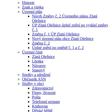
Historie
Znak a vlajka
Územní plán
Návrh Změny č. 2 Územního plánu Zlatá
Olešnice
ÚP Zlatá Olešnice úplné znění po vydání změny
č. 1
Změna č. 1 ÚP Zlatá Olešnice
Nový územní plán obce Zlatá Olešnice
Změna č. 2
Úplné znění po změně č. 1 a č. 2
Územní části
Zlatá Olešnice
Lhotka
Návarov
Stanový
Spolky a sdružení
Občasník ASN
Služby v obci
Zdravotnictví
Firmy, živnosti
Pošta
Telefonní seznam
Knihovna
Dětské hřiště