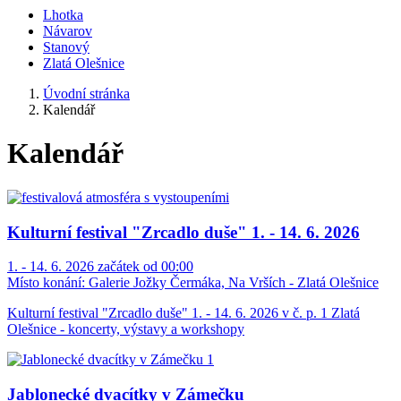
Lhotka
Návarov
Stanový
Zlatá Olešnice
Úvodní stránka
Kalendář
Kalendář
Kulturní festival "Zrcadlo duše" 1. - 14. 6. 2026
1. - 14. 6. 2026 začátek od 00:00
Místo konání:
Galerie Jožky Čermáka, Na Vrších - Zlatá Olešnice
Kulturní festival "Zrcadlo duše" 1. - 14. 6. 2026 v č. p. 1 Zlatá
Olešnice - koncerty, výstavy a workshopy
Jablonecké dvacítky v Zámečku