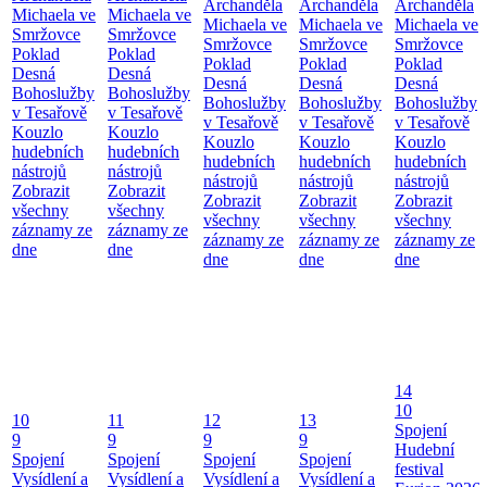
Archanděla
Archanděla
Archanděla
Michaela ve
Michaela ve
Michaela ve
Michaela ve
Michaela ve
Smržovce
Smržovce
Smržovce
Smržovce
Smržovce
Poklad
Poklad
Poklad
Poklad
Poklad
Desná
Desná
Desná
Desná
Desná
Bohoslužby
Bohoslužby
Bohoslužby
Bohoslužby
Bohoslužby
v Tesařově
v Tesařově
v Tesařově
v Tesařově
v Tesařově
Kouzlo
Kouzlo
Kouzlo
Kouzlo
Kouzlo
hudebních
hudebních
hudebních
hudebních
hudebních
nástrojů
nástrojů
nástrojů
nástrojů
nástrojů
Zobrazit
Zobrazit
Zobrazit
Zobrazit
Zobrazit
všechny
všechny
všechny
všechny
všechny
záznamy ze
záznamy ze
záznamy ze
záznamy ze
záznamy ze
dne
dne
dne
dne
dne
14
10
10
11
12
13
Spojení
9
9
9
9
Hudební
Spojení
Spojení
Spojení
Spojení
festival
Vysídlení a
Vysídlení a
Vysídlení a
Vysídlení a