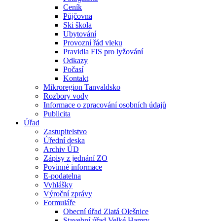
Ceník
Půjčovna
Ski škola
Ubytování
Provozní řád vleku
Pravidla FIS pro lyžování
Odkazy
Počasí
Kontakt
Mikroregion Tanvaldsko
Rozbory vody
Informace o zpracování osobních údajů
Publicita
Úřad
Zastupitelstvo
Úřední deska
Archiv ÚD
Zápisy z jednání ZO
Povinné informace
E-podatelna
Vyhlášky
Výroční zprávy
Formuláře
Obecní úřad Zlatá Olešnice
Stavební úřad Velké Hamry