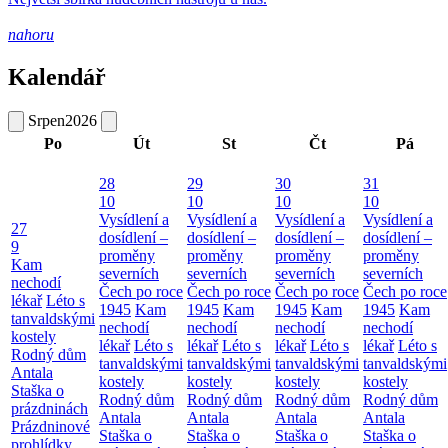
nahoru
Kalendář
Srpen
2026
Po
Út
St
Čt
Pá
28
29
30
31
10
10
10
10
Vysídlení a
Vysídlení a
Vysídlení a
Vysídlení a
27
dosídlení –
dosídlení –
dosídlení –
dosídlení –
9
proměny
proměny
proměny
proměny
Kam
severních
severních
severních
severních
nechodí
Čech po roce
Čech po roce
Čech po roce
Čech po roce
lékař
Léto s
1945
Kam
1945
Kam
1945
Kam
1945
Kam
tanvaldskými
nechodí
nechodí
nechodí
nechodí
kostely
lékař
Léto s
lékař
Léto s
lékař
Léto s
lékař
Léto s
Rodný dům
tanvaldskými
tanvaldskými
tanvaldskými
tanvaldskými
Antala
kostely
kostely
kostely
kostely
Staška o
Rodný dům
Rodný dům
Rodný dům
Rodný dům
prázdninách
Antala
Antala
Antala
Antala
Prázdninové
Staška o
Staška o
Staška o
Staška o
prohlídky