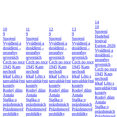
14
10
10
11
12
13
Spojení
9
9
9
9
Hudební
Spojení
Spojení
Spojení
Spojení
festival
Vysídlení a
Vysídlení a
Vysídlení a
Vysídlení a
Eurion 2026
dosídlení –
dosídlení –
dosídlení –
dosídlení –
Vysídlení a
proměny
proměny
proměny
proměny
dosídlení –
severních
severních
severních
severních
proměny
Čech po roce
Čech po roce
Čech po roce
Čech po roce
severních
1945
Kam
1945
Kam
1945
Kam
1945
Kam
Čech po roce
nechodí
nechodí
nechodí
nechodí
1945
Kam
lékař
Léto s
lékař
Léto s
lékař
Léto s
lékař
Léto s
nechodí
tanvaldskými
tanvaldskými
tanvaldskými
tanvaldskými
lékař
Léto s
kostely
kostely
kostely
kostely
tanvaldskými
Rodný dům
Rodný dům
Rodný dům
Rodný dům
kostely
Antala
Antala
Antala
Antala
Rodný dům
Staška o
Staška o
Staška o
Staška o
Antala
prázdninách
prázdninách
prázdninách
prázdninách
Staška o
Prázdninové
Prázdninové
Prázdninové
Prázdninové
prázdninách
prohlídky
prohlídky
prohlídky
prohlídky
Prázdninové