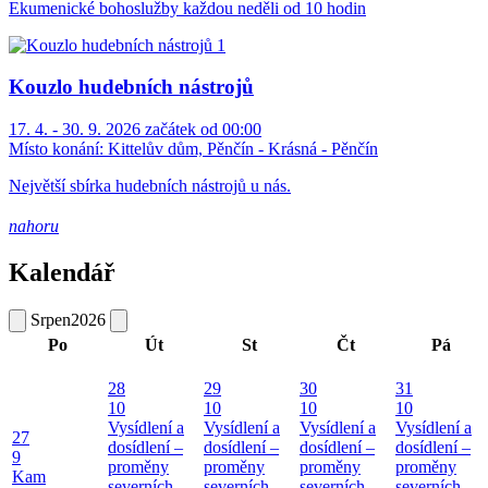
Ekumenické bohoslužby každou neděli od 10 hodin
Kouzlo hudebních nástrojů
17. 4. - 30. 9. 2026 začátek od 00:00
Místo konání:
Kittelův dům, Pěnčín - Krásná - Pěnčín
Největší sbírka hudebních nástrojů u nás.
nahoru
Kalendář
Srpen
2026
Po
Út
St
Čt
Pá
28
29
30
31
10
10
10
10
Vysídlení a
Vysídlení a
Vysídlení a
Vysídlení a
27
dosídlení –
dosídlení –
dosídlení –
dosídlení –
9
proměny
proměny
proměny
proměny
Kam
severních
severních
severních
severních