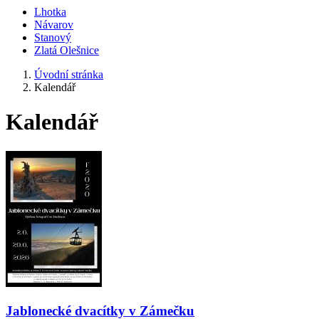
Lhotka
Návarov
Stanový
Zlatá Olešnice
Úvodní stránka
Kalendář
Kalendář
Jablonecké dvacítky v Zámečku