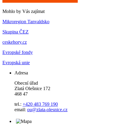
Mohlo by Vás zajímat
Mikroregion Tanvaldsko
Skupina ČEZ
ceskehory.cz
Evropské fondy
Evropská unie
Adresa
Obecní úřad
Zlatá Olešnice 172
468 47
tel.:
+420 483 769 190
email:
ou@zlata-olesnice.cz