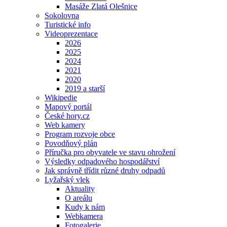
Masáže Zlatá Olešnice
Sokolovna
Turistické info
Videoprezentace
2026
2025
2024
2021
2020
2019 a starší
Wikipedie
Mapový portál
České hory.cz
Web kamery
Program rozvoje obce
Povodňový plán
Příručka pro obyvatele ve stavu ohrožení
Výsledky odpadového hospodářství
Jak správně třídit různé druhy odpadů
Lyžařský vlek
Aktuality
O areálu
Kudy k nám
Webkamera
Fotogalerie