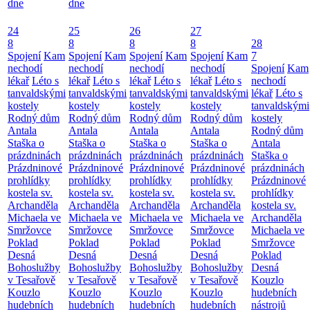
dne
dne
24
25
26
27
8
8
8
8
28
Spojení
Kam
Spojení
Kam
Spojení
Kam
Spojení
Kam
7
nechodí
nechodí
nechodí
nechodí
Spojení
Kam
lékař
Léto s
lékař
Léto s
lékař
Léto s
lékař
Léto s
nechodí
tanvaldskými
tanvaldskými
tanvaldskými
tanvaldskými
lékař
Léto s
kostely
kostely
kostely
kostely
tanvaldskými
Rodný dům
Rodný dům
Rodný dům
Rodný dům
kostely
Antala
Antala
Antala
Antala
Rodný dům
Staška o
Staška o
Staška o
Staška o
Antala
prázdninách
prázdninách
prázdninách
prázdninách
Staška o
Prázdninové
Prázdninové
Prázdninové
Prázdninové
prázdninách
prohlídky
prohlídky
prohlídky
prohlídky
Prázdninové
kostela sv.
kostela sv.
kostela sv.
kostela sv.
prohlídky
Archanděla
Archanděla
Archanděla
Archanděla
kostela sv.
Michaela ve
Michaela ve
Michaela ve
Michaela ve
Archanděla
Smržovce
Smržovce
Smržovce
Smržovce
Michaela ve
Poklad
Poklad
Poklad
Poklad
Smržovce
Desná
Desná
Desná
Desná
Poklad
Bohoslužby
Bohoslužby
Bohoslužby
Bohoslužby
Desná
v Tesařově
v Tesařově
v Tesařově
v Tesařově
Kouzlo
Kouzlo
Kouzlo
Kouzlo
Kouzlo
hudebních
hudebních
hudebních
hudebních
hudebních
nástrojů