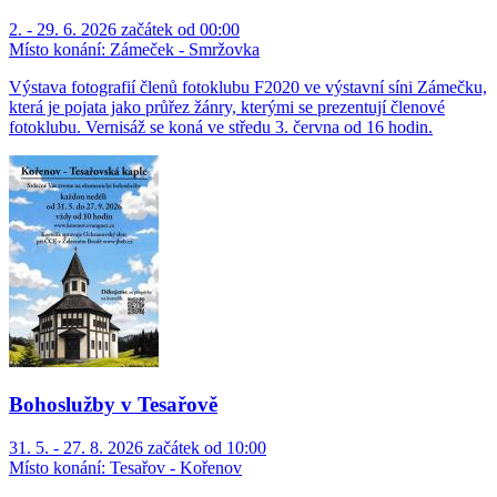
2. - 29. 6. 2026 začátek od 00:00
Místo konání:
Zámeček - Smržovka
Výstava fotografií členů fotoklubu F2020 ve výstavní síni Zámečku,
která je pojata jako průřez žánry, kterými se prezentují členové
fotoklubu. Vernisáž se koná ve středu 3. června od 16 hodin.
Bohoslužby v Tesařově
31. 5. - 27. 8. 2026 začátek od 10:00
Místo konání:
Tesařov - Kořenov