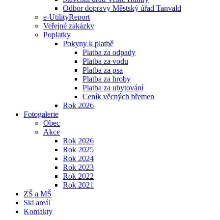
Odbor dopravy Městský úřad Tanvald
e-UtilityReport
Veřejné zakázky
Poplatky
Pokyny k platbě
Platba za odpady
Platba za vodu
Platba za psa
Platba za hroby
Platba za ubytování
Ceník věcných břemen
Rok 2026
Fotogalerie
Obec
Akce
Rok 2026
Rok 2025
Rok 2024
Rok 2023
Rok 2022
Rok 2021
ZŠ a MŠ
Ski areál
Kontakty