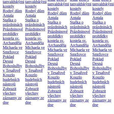
tanvaldskými
tanvaldskými
tanvaldskými
tanvaldskými
tanvaldskými
kostely
kostely
kostely
kostely
kostely
Rodný dům
Rodný dům
Rodný dům
Rodný dům
Rodný dům
Antala
Antala
Antala
Antala
Antala
Staška o
Staška o
Staška o
Staška o
Staška o
prázdninách
prázdninách
prázdninách
prázdninách
prázdninách
Prázdninové
Prázdninové
Prázdninové
Prázdninové
Prázdninové
prohlídky
prohlídky
prohlídky
prohlídky
prohlídky
kostela sv.
kostela sv.
kostela sv.
kostela sv.
kostela sv.
Archanděla
Archanděla
Archanděla
Archanděla
Archanděla
Michaela ve
Michaela ve
Michaela ve
Michaela ve
Michaela ve
Smržovce
Smržovce
Smržovce
Smržovce
Smržovce
Poklad
Poklad
Poklad
Poklad
Poklad
Desná
Desná
Desná
Desná
Desná
Bohoslužby
Bohoslužby
Bohoslužby
Bohoslužby
Bohoslužby
v Tesařově
v Tesařově
v Tesařově
v Tesařově
v Tesařově
Kouzlo
Kouzlo
Kouzlo
Kouzlo
Kouzlo
hudebních
hudebních
hudebních
hudebních
hudebních
nástrojů
nástrojů
nástrojů
nástrojů
nástrojů
Zobrazit
Zobrazit
Zobrazit
Zobrazit
Zobrazit
všechny
všechny
všechny
všechny
všechny
záznamy ze
záznamy ze
záznamy ze
záznamy ze
záznamy ze
dne
dne
dne
dne
dne