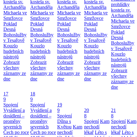
kostela sv.
kostela sv.
kostela sv.
kostela sv.
prohlídky
Archanděla
Archanděla
Archanděla
Archanděla
kostela sv.
Michaela ve
Michaela ve
Michaela ve
Michaela ve
Archanděla
Smržovce
Smržovce
Smržovce
Smržovce
Michaela ve
Poklad
Poklad
Poklad
Poklad
Smržovce
Desná
Desná
Desná
Desná
Poklad
Bohoslužby
Bohoslužby
Bohoslužby
Bohoslužby
Desná
v Tesařově
v Tesařově
v Tesařově
v Tesařově
Bohoslužby
Kouzlo
Kouzlo
Kouzlo
Kouzlo
v Tesařově
hudebních
hudebních
hudebních
hudebních
Kouzlo
nástrojů
nástrojů
nástrojů
nástrojů
hudebních
Zobrazit
Zobrazit
Zobrazit
Zobrazit
nástrojů
všechny
všechny
všechny
všechny
Zobrazit
záznamy ze
záznamy ze
záznamy ze
záznamy ze
všechny
dne
dne
dne
dne
záznamy ze
dne
17
18
9
9
Spojení
Spojení
19
Vysídlení a
Vysídlení a
9
20
21
dosídlení –
dosídlení –
Spojení
8
8
proměny
proměny
Dílna s
Spojení
Kam
Spojení
Kam
severních
severních
Květou
Kam
nechodí
nechodí
Čech po roce
Čech po roce
nechodí
lékař
Léto s
lékař
Léto s