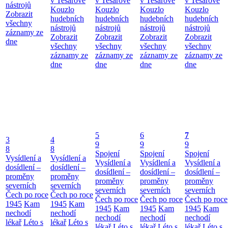
v Tesařově
v Tesařově
v Tesařově
v Tesařově
nástrojů
Kouzlo
Kouzlo
Kouzlo
Kouzlo
Zobrazit
hudebních
hudebních
hudebních
hudebních
všechny
nástrojů
nástrojů
nástrojů
nástrojů
záznamy ze
Zobrazit
Zobrazit
Zobrazit
Zobrazit
dne
všechny
všechny
všechny
všechny
záznamy ze
záznamy ze
záznamy ze
záznamy ze
dne
dne
dne
dne
5
6
7
3
4
9
9
9
8
8
Spojení
Spojení
Spojení
Vysídlení a
Vysídlení a
Vysídlení a
Vysídlení a
Vysídlení a
dosídlení –
dosídlení –
dosídlení –
dosídlení –
dosídlení –
proměny
proměny
proměny
proměny
proměny
severních
severních
severních
severních
severních
Čech po roce
Čech po roce
Čech po roce
Čech po roce
Čech po roce
1945
Kam
1945
Kam
1945
Kam
1945
Kam
1945
Kam
nechodí
nechodí
nechodí
nechodí
nechodí
lékař
Léto s
lékař
Léto s
lékař
Léto s
lékař
Léto s
lékař
Léto s