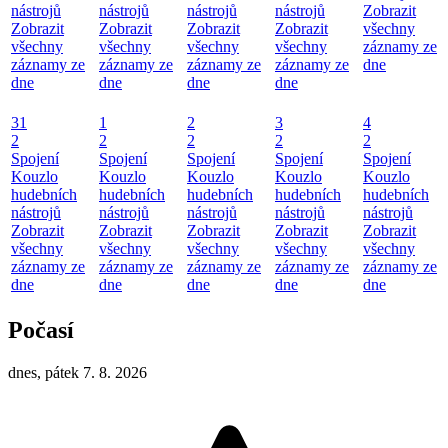
nástrojů
nástrojů
nástrojů
nástrojů
Zobrazit
Zobrazit
Zobrazit
Zobrazit
Zobrazit
všechny
všechny
všechny
všechny
všechny
záznamy ze
záznamy ze
záznamy ze
záznamy ze
záznamy ze
dne
dne
dne
dne
dne
31
1
2
3
4
2
2
2
2
2
Spojení
Spojení
Spojení
Spojení
Spojení
Kouzlo
Kouzlo
Kouzlo
Kouzlo
Kouzlo
hudebních
hudebních
hudebních
hudebních
hudebních
nástrojů
nástrojů
nástrojů
nástrojů
nástrojů
Zobrazit
Zobrazit
Zobrazit
Zobrazit
Zobrazit
všechny
všechny
všechny
všechny
všechny
záznamy ze
záznamy ze
záznamy ze
záznamy ze
záznamy ze
dne
dne
dne
dne
dne
Počasí
dnes, pátek 7. 8. 2026