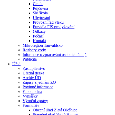
Ceník
Půjčovna
Ski škola
Ubytování
Provozní řád vleku
Pravidla FIS pro lyžování
Odkazy
Počasí
Kontakt
Mikroregion Tanvaldsko
Rozbory vody
Informace o zpracování osobních údajů
Publicita
Úřad
Zastupitelstvo
Úřední deska
Archiv ÚD
Zápisy z jednání ZO
Povinné informace
E-podatelna
Vyhlášky
Výroční zprávy
Formuláře
Obecní úřad Zlatá Olešnice
Stavební úřad Velké Hamry