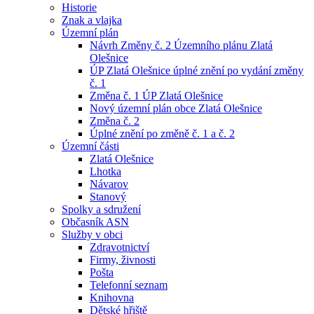
Historie
Znak a vlajka
Územní plán
Návrh Změny č. 2 Územního plánu Zlatá
Olešnice
ÚP Zlatá Olešnice úplné znění po vydání změny
č. 1
Změna č. 1 ÚP Zlatá Olešnice
Nový územní plán obce Zlatá Olešnice
Změna č. 2
Úplné znění po změně č. 1 a č. 2
Územní části
Zlatá Olešnice
Lhotka
Návarov
Stanový
Spolky a sdružení
Občasník ASN
Služby v obci
Zdravotnictví
Firmy, živnosti
Pošta
Telefonní seznam
Knihovna
Dětské hřiště