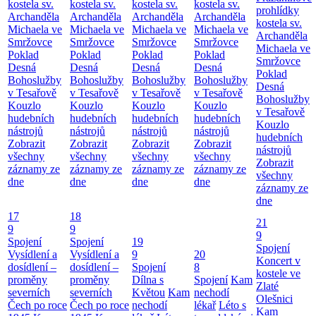
kostela sv.
kostela sv.
kostela sv.
kostela sv.
prohlídky
Archanděla
Archanděla
Archanděla
Archanděla
kostela sv.
Michaela ve
Michaela ve
Michaela ve
Michaela ve
Archanděla
Smržovce
Smržovce
Smržovce
Smržovce
Michaela ve
Poklad
Poklad
Poklad
Poklad
Smržovce
Desná
Desná
Desná
Desná
Poklad
Bohoslužby
Bohoslužby
Bohoslužby
Bohoslužby
Desná
v Tesařově
v Tesařově
v Tesařově
v Tesařově
Bohoslužby
Kouzlo
Kouzlo
Kouzlo
Kouzlo
v Tesařově
hudebních
hudebních
hudebních
hudebních
Kouzlo
nástrojů
nástrojů
nástrojů
nástrojů
hudebních
Zobrazit
Zobrazit
Zobrazit
Zobrazit
nástrojů
všechny
všechny
všechny
všechny
Zobrazit
záznamy ze
záznamy ze
záznamy ze
záznamy ze
všechny
dne
dne
dne
dne
záznamy ze
dne
17
18
21
9
9
9
Spojení
Spojení
19
Spojení
Vysídlení a
Vysídlení a
9
20
Koncert v
dosídlení –
dosídlení –
Spojení
8
kostele ve
proměny
proměny
Dílna s
Spojení
Kam
Zlaté
severních
severních
Květou
Kam
nechodí
Olešnici
Čech po roce
Čech po roce
nechodí
lékař
Léto s
Kam