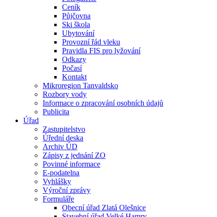
Ceník
Půjčovna
Ski škola
Ubytování
Provozní řád vleku
Pravidla FIS pro lyžování
Odkazy
Počasí
Kontakt
Mikroregion Tanvaldsko
Rozbory vody
Informace o zpracování osobních údajů
Publicita
Úřad
Zastupitelstvo
Úřední deska
Archiv ÚD
Zápisy z jednání ZO
Povinné informace
E-podatelna
Vyhlášky
Výroční zprávy
Formuláře
Obecní úřad Zlatá Olešnice
Stavební úřad Velké Hamry