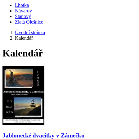
Lhotka
Návarov
Stanový
Zlatá Olešnice
Úvodní stránka
Kalendář
Kalendář
Jablonecké dvacítky v Zámečku