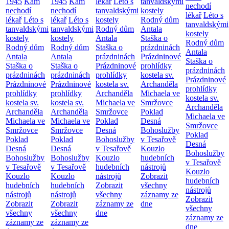
1945
Kam
1945
Kam
lékař
Léto s
tanvaldskými
nechodí
nechodí
nechodí
tanvaldskými
kostely
lékař
Léto s
lékař
Léto s
lékař
Léto s
kostely
Rodný dům
tanvaldskými
tanvaldskými
tanvaldskými
Rodný dům
Antala
kostely
kostely
kostely
Antala
Staška o
Rodný dům
Rodný dům
Rodný dům
Staška o
prázdninách
Antala
Antala
Antala
prázdninách
Prázdninové
Staška o
Staška o
Staška o
Prázdninové
prohlídky
prázdninách
prázdninách
prázdninách
prohlídky
kostela sv.
Prázdninové
Prázdninové
Prázdninové
kostela sv.
Archanděla
prohlídky
prohlídky
prohlídky
Archanděla
Michaela ve
kostela sv.
kostela sv.
kostela sv.
Michaela ve
Smržovce
Archanděla
Archanděla
Archanděla
Smržovce
Poklad
Michaela ve
Michaela ve
Michaela ve
Poklad
Desná
Smržovce
Smržovce
Smržovce
Desná
Bohoslužby
Poklad
Poklad
Poklad
Bohoslužby
v Tesařově
Desná
Desná
Desná
v Tesařově
Kouzlo
Bohoslužby
Bohoslužby
Bohoslužby
Kouzlo
hudebních
v Tesařově
v Tesařově
v Tesařově
hudebních
nástrojů
Kouzlo
Kouzlo
Kouzlo
nástrojů
Zobrazit
hudebních
hudebních
hudebních
Zobrazit
všechny
nástrojů
nástrojů
nástrojů
všechny
záznamy ze
Zobrazit
Zobrazit
Zobrazit
záznamy ze
dne
všechny
všechny
všechny
dne
záznamy ze
záznamy ze
záznamy ze
dne