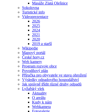
Masáže Zlatá Olešnice
Sokolovna
Turistické info
Videoprezentace
2026
2025
2024
2021
2020
2019 a starší
Wikipedie
Mapový portál
České hory.cz
Web kamery
Program rozvoje obce
Povodňový plán
Příručka pro obyvatele ve stavu ohrožení
Výsledky odpadového hospodářství
Jak správně třídit různé druhy odpadů
Lyžařský vlek
Aktuality
O areálu
Kudy k nám
Webkamera
Fotogalerie