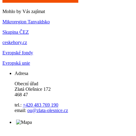
Mohlo by Vás zajímat
Mikroregion Tanvaldsko
Skupina ČEZ
ceskehory.cz
Evropské fondy
Evropská unie
Adresa
Obecní úřad
Zlatá Olešnice 172
468 47
tel.:
+420 483 769 190
email:
ou@zlata-olesnice.cz