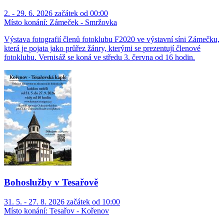
2. - 29. 6. 2026 začátek od 00:00
Místo konání:
Zámeček - Smržovka
Výstava fotografií členů fotoklubu F2020 ve výstavní síni Zámečku,
která je pojata jako průřez žánry, kterými se prezentují členové
fotoklubu. Vernisáž se koná ve středu 3. června od 16 hodin.
Bohoslužby v Tesařově
31. 5. - 27. 8. 2026 začátek od 10:00
Místo konání:
Tesařov - Kořenov