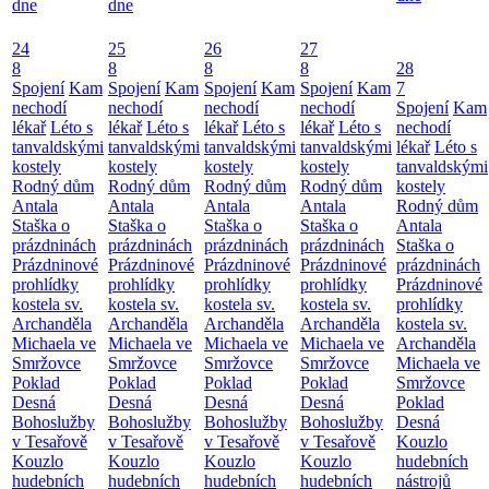
dne
dne
24
25
26
27
8
8
8
8
28
Spojení
Kam
Spojení
Kam
Spojení
Kam
Spojení
Kam
7
nechodí
nechodí
nechodí
nechodí
Spojení
Kam
lékař
Léto s
lékař
Léto s
lékař
Léto s
lékař
Léto s
nechodí
tanvaldskými
tanvaldskými
tanvaldskými
tanvaldskými
lékař
Léto s
kostely
kostely
kostely
kostely
tanvaldskými
Rodný dům
Rodný dům
Rodný dům
Rodný dům
kostely
Antala
Antala
Antala
Antala
Rodný dům
Staška o
Staška o
Staška o
Staška o
Antala
prázdninách
prázdninách
prázdninách
prázdninách
Staška o
Prázdninové
Prázdninové
Prázdninové
Prázdninové
prázdninách
prohlídky
prohlídky
prohlídky
prohlídky
Prázdninové
kostela sv.
kostela sv.
kostela sv.
kostela sv.
prohlídky
Archanděla
Archanděla
Archanděla
Archanděla
kostela sv.
Michaela ve
Michaela ve
Michaela ve
Michaela ve
Archanděla
Smržovce
Smržovce
Smržovce
Smržovce
Michaela ve
Poklad
Poklad
Poklad
Poklad
Smržovce
Desná
Desná
Desná
Desná
Poklad
Bohoslužby
Bohoslužby
Bohoslužby
Bohoslužby
Desná
v Tesařově
v Tesařově
v Tesařově
v Tesařově
Kouzlo
Kouzlo
Kouzlo
Kouzlo
Kouzlo
hudebních
hudebních
hudebních
hudebních
hudebních
nástrojů