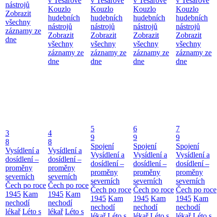
v Tesařově
v Tesařově
v Tesařově
v Tesařově
nástrojů
Kouzlo
Kouzlo
Kouzlo
Kouzlo
Zobrazit
hudebních
hudebních
hudebních
hudebních
všechny
nástrojů
nástrojů
nástrojů
nástrojů
záznamy ze
Zobrazit
Zobrazit
Zobrazit
Zobrazit
dne
všechny
všechny
všechny
všechny
záznamy ze
záznamy ze
záznamy ze
záznamy ze
dne
dne
dne
dne
5
6
7
3
4
9
9
9
8
8
Spojení
Spojení
Spojení
Vysídlení a
Vysídlení a
Vysídlení a
Vysídlení a
Vysídlení a
dosídlení –
dosídlení –
dosídlení –
dosídlení –
dosídlení –
proměny
proměny
proměny
proměny
proměny
severních
severních
severních
severních
severních
Čech po roce
Čech po roce
Čech po roce
Čech po roce
Čech po roce
1945
Kam
1945
Kam
1945
Kam
1945
Kam
1945
Kam
nechodí
nechodí
nechodí
nechodí
nechodí
lékař
Léto s
lékař
Léto s
lékař
Léto s
lékař
Léto s
lékař
Léto s