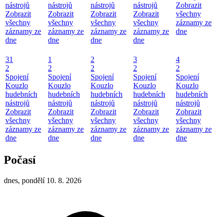
nástrojů
nástrojů
nástrojů
nástrojů
Zobrazit
Zobrazit
Zobrazit
Zobrazit
Zobrazit
všechny
všechny
všechny
všechny
všechny
záznamy ze
záznamy ze
záznamy ze
záznamy ze
záznamy ze
dne
dne
dne
dne
dne
31
1
2
3
4
2
2
2
2
2
Spojení
Spojení
Spojení
Spojení
Spojení
Kouzlo
Kouzlo
Kouzlo
Kouzlo
Kouzlo
hudebních
hudebních
hudebních
hudebních
hudebních
nástrojů
nástrojů
nástrojů
nástrojů
nástrojů
Zobrazit
Zobrazit
Zobrazit
Zobrazit
Zobrazit
všechny
všechny
všechny
všechny
všechny
záznamy ze
záznamy ze
záznamy ze
záznamy ze
záznamy ze
dne
dne
dne
dne
dne
Počasí
dnes, pondělí 10. 8. 2026