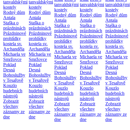
tanvaldskými
tanvaldskými
tanvaldskými
tanvaldskými
tanvaldskými
kostely
kostely
kostely
kostely
kostely
Rodný dům
Rodný dům
Rodný dům
Rodný dům
Rodný dům
Antala
Antala
Antala
Antala
Antala
Staška o
Staška o
Staška o
Staška o
Staška o
prázdninách
prázdninách
prázdninách
prázdninách
prázdninách
Prázdninové
Prázdninové
Prázdninové
Prázdninové
Prázdninové
prohlídky
prohlídky
prohlídky
prohlídky
prohlídky
kostela sv.
kostela sv.
kostela sv.
kostela sv.
kostela sv.
Archanděla
Archanděla
Archanděla
Archanděla
Archanděla
Michaela ve
Michaela ve
Michaela ve
Michaela ve
Michaela ve
Smržovce
Smržovce
Smržovce
Smržovce
Smržovce
Poklad
Poklad
Poklad
Poklad
Poklad
Desná
Desná
Desná
Desná
Desná
Bohoslužby
Bohoslužby
Bohoslužby
Bohoslužby
Bohoslužby
v Tesařově
v Tesařově
v Tesařově
v Tesařově
v Tesařově
Kouzlo
Kouzlo
Kouzlo
Kouzlo
Kouzlo
hudebních
hudebních
hudebních
hudebních
hudebních
nástrojů
nástrojů
nástrojů
nástrojů
nástrojů
Zobrazit
Zobrazit
Zobrazit
Zobrazit
Zobrazit
všechny
všechny
všechny
všechny
všechny
záznamy ze
záznamy ze
záznamy ze
záznamy ze
záznamy ze
dne
dne
dne
dne
dne