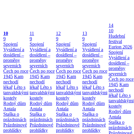
14
10
10
11
12
13
Hudební
9
9
9
9
festival
Spojení
Spojení
Spojení
Spojení
Eurion 2026
Vysídlení a
Vysídlení a
Vysídlení a
Vysídlení a
Spojení
dosídlení –
dosídlení –
dosídlení –
dosídlení –
Vysídlení a
proměny
proměny
proměny
proměny
dosídlení –
severních
severních
severních
severních
proměny
Čech po roce
Čech po roce
Čech po roce
Čech po roce
severních
1945
Kam
1945
Kam
1945
Kam
1945
Kam
Čech po roce
nechodí
nechodí
nechodí
nechodí
1945
Kam
lékař
Léto s
lékař
Léto s
lékař
Léto s
lékař
Léto s
nechodí
tanvaldskými
tanvaldskými
tanvaldskými
tanvaldskými
lékař
Léto s
kostely
kostely
kostely
kostely
tanvaldskými
Rodný dům
Rodný dům
Rodný dům
Rodný dům
kostely
Antala
Antala
Antala
Antala
Rodný dům
Staška o
Staška o
Staška o
Staška o
Antala
prázdninách
prázdninách
prázdninách
prázdninách
Staška o
Prázdninové
Prázdninové
Prázdninové
Prázdninové
prázdninách
prohlídky
prohlídky
prohlídky
prohlídky
Prázdninové