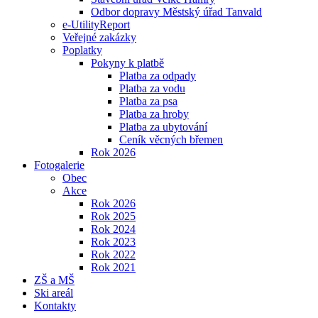
Odbor dopravy Městský úřad Tanvald
e-UtilityReport
Veřejné zakázky
Poplatky
Pokyny k platbě
Platba za odpady
Platba za vodu
Platba za psa
Platba za hroby
Platba za ubytování
Ceník věcných břemen
Rok 2026
Fotogalerie
Obec
Akce
Rok 2026
Rok 2025
Rok 2024
Rok 2023
Rok 2022
Rok 2021
ZŠ a MŠ
Ski areál
Kontakty