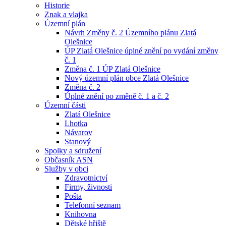
Historie
Znak a vlajka
Územní plán
Návrh Změny č. 2 Územního plánu Zlatá
Olešnice
ÚP Zlatá Olešnice úplné znění po vydání změny
č. 1
Změna č. 1 ÚP Zlatá Olešnice
Nový územní plán obce Zlatá Olešnice
Změna č. 2
Úplné znění po změně č. 1 a č. 2
Územní části
Zlatá Olešnice
Lhotka
Návarov
Stanový
Spolky a sdružení
Občasník ASN
Služby v obci
Zdravotnictví
Firmy, živnosti
Pošta
Telefonní seznam
Knihovna
Dětské hřiště