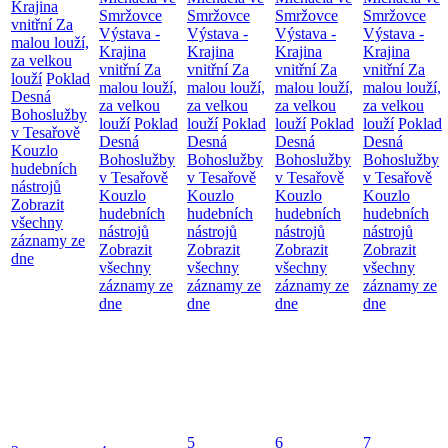
Krajina
Smržovce
Smržovce
Smržovce
Smržovce
vnitřní
Za
Výstava -
Výstava -
Výstava -
Výstava -
malou louží,
Krajina
Krajina
Krajina
Krajina
za velkou
vnitřní
Za
vnitřní
Za
vnitřní
Za
vnitřní
Za
louží
Poklad
malou louží,
malou louží,
malou louží,
malou louží,
Desná
za velkou
za velkou
za velkou
za velkou
Bohoslužby
louží
Poklad
louží
Poklad
louží
Poklad
louží
Poklad
v Tesařově
Desná
Desná
Desná
Desná
Kouzlo
Bohoslužby
Bohoslužby
Bohoslužby
Bohoslužby
hudebních
v Tesařově
v Tesařově
v Tesařově
v Tesařově
nástrojů
Kouzlo
Kouzlo
Kouzlo
Kouzlo
Zobrazit
hudebních
hudebních
hudebních
hudebních
všechny
nástrojů
nástrojů
nástrojů
nástrojů
záznamy ze
Zobrazit
Zobrazit
Zobrazit
Zobrazit
dne
všechny
všechny
všechny
všechny
záznamy ze
záznamy ze
záznamy ze
záznamy ze
dne
dne
dne
dne
5
6
7