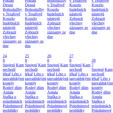
Poklad
Poklad
Bohoslužby
v Tesařově
v Tesařově
Desná
Desná
v Tesařově
Kouzlo
Kouzlo
Bohoslužby
Bohoslužby
Kouzlo
hudebních
hudebních
v Tesařově
v Tesařově
hudebních
nástrojů
nástrojů
Kouzlo
Kouzlo
nástrojů
Zobrazit
Zobrazit
hudebních
hudebních
Zobrazit
všechny
všechny
nástrojů
nástrojů
všechny
záznamy ze
záznamy ze
Zobrazit
Zobrazit
záznamy ze
dne
dne
všechny
všechny
dne
záznamy ze
záznamy ze
dne
dne
24
25
26
27
8
8
8
8
28
Spojení
Kam
Spojení
Kam
Spojení
Kam
Spojení
Kam
7
nechodí
nechodí
nechodí
nechodí
Spojení
Kam
lékař
Léto s
lékař
Léto s
lékař
Léto s
lékař
Léto s
nechodí
tanvaldskými
tanvaldskými
tanvaldskými
tanvaldskými
lékař
Léto s
kostely
kostely
kostely
kostely
tanvaldskými
Rodný dům
Rodný dům
Rodný dům
Rodný dům
kostely
Antala
Antala
Antala
Antala
Rodný dům
Staška o
Staška o
Staška o
Staška o
Antala
prázdninách
prázdninách
prázdninách
prázdninách
Staška o
Prázdninové
Prázdninové
Prázdninové
Prázdninové
prázdninách
prohlídky
prohlídky
prohlídky
prohlídky
Prázdninové