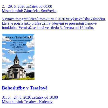
2. - 29. 6. 2026 začátek od 00:00
Místo konání:
Zámeček - Smržovka
Výstava fotografií členů fotoklubu F2020 ve výstavní síni Zámečku,
která je pojata jako průřez žánry, kterými se prezentují členové
fotoklubu. Vernisáž se koná ve středu 3. června od 16 hodin.
Bohoslužby v Tesařově
31. 5. - 27. 8. 2026 začátek od 10:00
Místo konání:
Tesařov - Kořenov