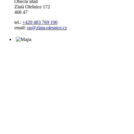
Obecní úřad
Zlatá Olešnice 172
468 47
tel.:
+420 483 769 190
email:
ou@zlata-olesnice.cz