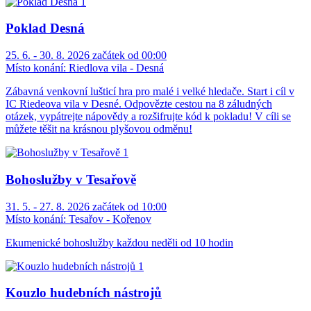
Poklad Desná
25. 6. - 30. 8. 2026 začátek od 00:00
Místo konání:
Riedlova vila - Desná
Zábavná venkovní lušticí hra pro malé i velké hledače. Start i cíl v
IC Riedeova vila v Desné. Odpovězte cestou na 8 záludných
otázek, vypátrejte nápovědy a rozšifrujte kód k pokladu! V cíli se
můžete těšit na krásnou plyšovou odměnu!
Bohoslužby v Tesařově
31. 5. - 27. 8. 2026 začátek od 10:00
Místo konání:
Tesařov - Kořenov
Ekumenické bohoslužby každou neděli od 10 hodin
Kouzlo hudebních nástrojů