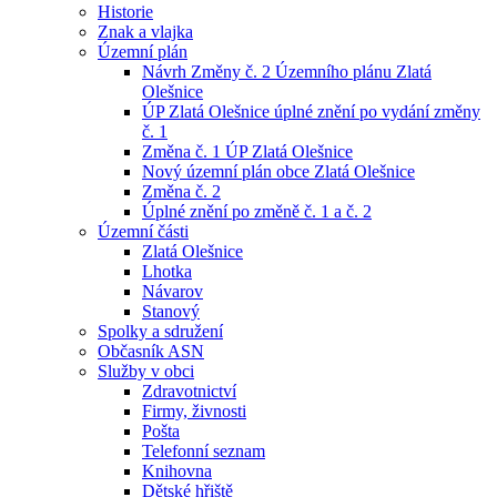
Historie
Znak a vlajka
Územní plán
Návrh Změny č. 2 Územního plánu Zlatá
Olešnice
ÚP Zlatá Olešnice úplné znění po vydání změny
č. 1
Změna č. 1 ÚP Zlatá Olešnice
Nový územní plán obce Zlatá Olešnice
Změna č. 2
Úplné znění po změně č. 1 a č. 2
Územní části
Zlatá Olešnice
Lhotka
Návarov
Stanový
Spolky a sdružení
Občasník ASN
Služby v obci
Zdravotnictví
Firmy, živnosti
Pošta
Telefonní seznam
Knihovna
Dětské hřiště