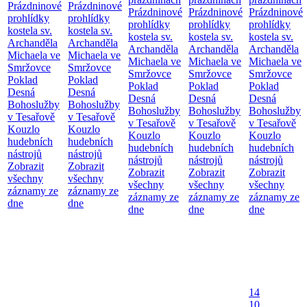
Prázdninové
Prázdninové
Prázdninové
Prázdninové
Prázdninové
prohlídky
prohlídky
prohlídky
prohlídky
prohlídky
kostela sv.
kostela sv.
kostela sv.
kostela sv.
kostela sv.
Archanděla
Archanděla
Archanděla
Archanděla
Archanděla
Michaela ve
Michaela ve
Michaela ve
Michaela ve
Michaela ve
Smržovce
Smržovce
Smržovce
Smržovce
Smržovce
Poklad
Poklad
Poklad
Poklad
Poklad
Desná
Desná
Desná
Desná
Desná
Bohoslužby
Bohoslužby
Bohoslužby
Bohoslužby
Bohoslužby
v Tesařově
v Tesařově
v Tesařově
v Tesařově
v Tesařově
Kouzlo
Kouzlo
Kouzlo
Kouzlo
Kouzlo
hudebních
hudebních
hudebních
hudebních
hudebních
nástrojů
nástrojů
nástrojů
nástrojů
nástrojů
Zobrazit
Zobrazit
Zobrazit
Zobrazit
Zobrazit
všechny
všechny
všechny
všechny
všechny
záznamy ze
záznamy ze
záznamy ze
záznamy ze
záznamy ze
dne
dne
dne
dne
dne
14
10