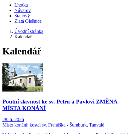
Lhotka
Návarov
Stanový
Zlatá Olešnice
Úvodní stránka
Kalendář
Kalendář
Poutní slavnost ke sv. Petru a Pavlovi ZMĚNA
MÍSTA KONÁNÍ
28. 6. 2026
Místo konání:
kostel sv. Františka - Šumburk, Tanvald