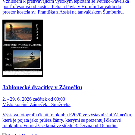
Vzhledem k přetrvávajícím vysokým teplotám se Petrsko-Pavelská
pouť přesouvá od kostela Petra a Pavla v Horním Tanvaldu do
prostor kostela sv. Františka z Assisi na tanvaldském Šumburku.
Jablonecké dvacítky v Zámečku
2. - 29. 6. 2026 začátek od 00:00
Místo konání:
Zámeček - Smržovka
Výstava fotografií členů fotoklubu F2020 ve výstavní síni Zámečku,
která je pojata jako průřez žánry, kterými se prezentují členové
fotoklubu. Vernisáž se koná ve středu 3. června od 16 hodin.