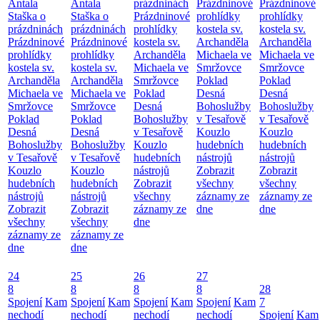
Antala
Antala
prázdninách
Prázdninové
Prázdninové
Staška o
Staška o
Prázdninové
prohlídky
prohlídky
prázdninách
prázdninách
prohlídky
kostela sv.
kostela sv.
Prázdninové
Prázdninové
kostela sv.
Archanděla
Archanděla
prohlídky
prohlídky
Archanděla
Michaela ve
Michaela ve
kostela sv.
kostela sv.
Michaela ve
Smržovce
Smržovce
Archanděla
Archanděla
Smržovce
Poklad
Poklad
Michaela ve
Michaela ve
Poklad
Desná
Desná
Smržovce
Smržovce
Desná
Bohoslužby
Bohoslužby
Poklad
Poklad
Bohoslužby
v Tesařově
v Tesařově
Desná
Desná
v Tesařově
Kouzlo
Kouzlo
Bohoslužby
Bohoslužby
Kouzlo
hudebních
hudebních
v Tesařově
v Tesařově
hudebních
nástrojů
nástrojů
Kouzlo
Kouzlo
nástrojů
Zobrazit
Zobrazit
hudebních
hudebních
Zobrazit
všechny
všechny
nástrojů
nástrojů
všechny
záznamy ze
záznamy ze
Zobrazit
Zobrazit
záznamy ze
dne
dne
všechny
všechny
dne
záznamy ze
záznamy ze
dne
dne
24
25
26
27
8
8
8
8
28
Spojení
Kam
Spojení
Kam
Spojení
Kam
Spojení
Kam
7
nechodí
nechodí
nechodí
nechodí
Spojení
Kam