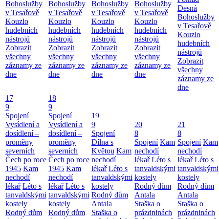
Bohoslužby
Bohoslužby
Bohoslužby
Bohoslužby
Desná
v Tesařově
v Tesařově
v Tesařově
v Tesařově
Bohoslužby
Kouzlo
Kouzlo
Kouzlo
Kouzlo
v Tesařově
hudebních
hudebních
hudebních
hudebních
Kouzlo
nástrojů
nástrojů
nástrojů
nástrojů
hudebních
Zobrazit
Zobrazit
Zobrazit
Zobrazit
nástrojů
všechny
všechny
všechny
všechny
Zobrazit
záznamy ze
záznamy ze
záznamy ze
záznamy ze
všechny
dne
dne
dne
dne
záznamy ze
dne
17
18
9
9
Spojení
Spojení
19
Vysídlení a
Vysídlení a
9
20
21
dosídlení –
dosídlení –
Spojení
8
8
proměny
proměny
Dílna s
Spojení
Kam
Spojení
Kam
severních
severních
Květou
Kam
nechodí
nechodí
Čech po roce
Čech po roce
nechodí
lékař
Léto s
lékař
Léto s
1945
Kam
1945
Kam
lékař
Léto s
tanvaldskými
tanvaldskými
nechodí
nechodí
tanvaldskými
kostely
kostely
lékař
Léto s
lékař
Léto s
kostely
Rodný dům
Rodný dům
tanvaldskými
tanvaldskými
Rodný dům
Antala
Antala
kostely
kostely
Antala
Staška o
Staška o
Rodný dům
Rodný dům
Staška o
prázdninách
prázdninách