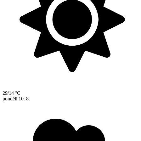
29/14 °C
pondělí
10. 8.