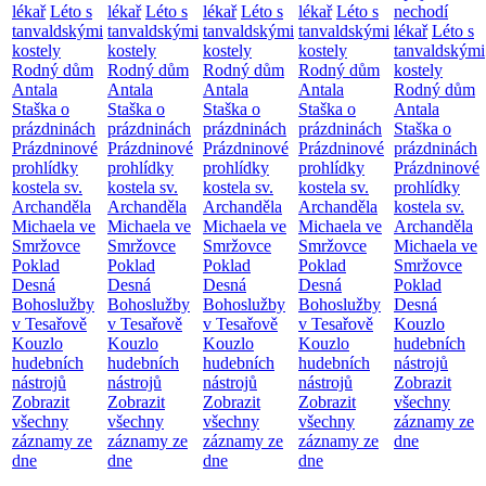
lékař
Léto s
lékař
Léto s
lékař
Léto s
lékař
Léto s
nechodí
tanvaldskými
tanvaldskými
tanvaldskými
tanvaldskými
lékař
Léto s
kostely
kostely
kostely
kostely
tanvaldskými
Rodný dům
Rodný dům
Rodný dům
Rodný dům
kostely
Antala
Antala
Antala
Antala
Rodný dům
Staška o
Staška o
Staška o
Staška o
Antala
prázdninách
prázdninách
prázdninách
prázdninách
Staška o
Prázdninové
Prázdninové
Prázdninové
Prázdninové
prázdninách
prohlídky
prohlídky
prohlídky
prohlídky
Prázdninové
kostela sv.
kostela sv.
kostela sv.
kostela sv.
prohlídky
Archanděla
Archanděla
Archanděla
Archanděla
kostela sv.
Michaela ve
Michaela ve
Michaela ve
Michaela ve
Archanděla
Smržovce
Smržovce
Smržovce
Smržovce
Michaela ve
Poklad
Poklad
Poklad
Poklad
Smržovce
Desná
Desná
Desná
Desná
Poklad
Bohoslužby
Bohoslužby
Bohoslužby
Bohoslužby
Desná
v Tesařově
v Tesařově
v Tesařově
v Tesařově
Kouzlo
Kouzlo
Kouzlo
Kouzlo
Kouzlo
hudebních
hudebních
hudebních
hudebních
hudebních
nástrojů
nástrojů
nástrojů
nástrojů
nástrojů
Zobrazit
Zobrazit
Zobrazit
Zobrazit
Zobrazit
všechny
všechny
všechny
všechny
všechny
záznamy ze
záznamy ze
záznamy ze
záznamy ze
záznamy ze
dne
dne
dne
dne
dne