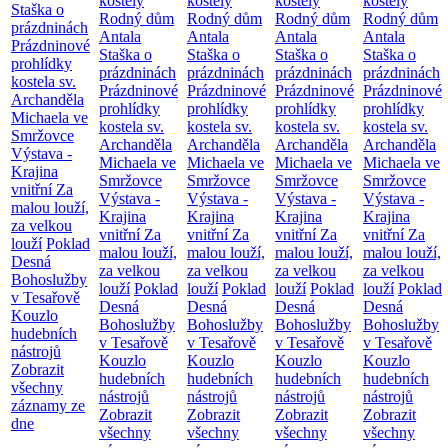
kostely
kostely
kostely
kostely
Staška o
Rodný dům
Rodný dům
Rodný dům
Rodný dům
prázdninách
Antala
Antala
Antala
Antala
Prázdninové
Staška o
Staška o
Staška o
Staška o
prohlídky
prázdninách
prázdninách
prázdninách
prázdninách
kostela sv.
Prázdninové
Prázdninové
Prázdninové
Prázdninové
Archanděla
prohlídky
prohlídky
prohlídky
prohlídky
Michaela ve
kostela sv.
kostela sv.
kostela sv.
kostela sv.
Smržovce
Archanděla
Archanděla
Archanděla
Archanděla
Výstava -
Michaela ve
Michaela ve
Michaela ve
Michaela ve
Krajina
Smržovce
Smržovce
Smržovce
Smržovce
vnitřní
Za
Výstava -
Výstava -
Výstava -
Výstava -
malou louží,
Krajina
Krajina
Krajina
Krajina
za velkou
vnitřní
Za
vnitřní
Za
vnitřní
Za
vnitřní
Za
louží
Poklad
malou louží,
malou louží,
malou louží,
malou louží,
Desná
za velkou
za velkou
za velkou
za velkou
Bohoslužby
louží
Poklad
louží
Poklad
louží
Poklad
louží
Poklad
v Tesařově
Desná
Desná
Desná
Desná
Kouzlo
Bohoslužby
Bohoslužby
Bohoslužby
Bohoslužby
hudebních
v Tesařově
v Tesařově
v Tesařově
v Tesařově
nástrojů
Kouzlo
Kouzlo
Kouzlo
Kouzlo
Zobrazit
hudebních
hudebních
hudebních
hudebních
všechny
nástrojů
nástrojů
nástrojů
nástrojů
záznamy ze
Zobrazit
Zobrazit
Zobrazit
Zobrazit
dne
všechny
všechny
všechny
všechny