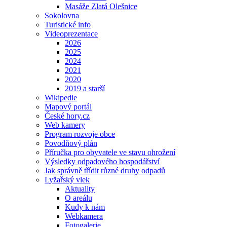
Masáže Zlatá Olešnice
Sokolovna
Turistické info
Videoprezentace
2026
2025
2024
2021
2020
2019 a starší
Wikipedie
Mapový portál
České hory.cz
Web kamery
Program rozvoje obce
Povodňový plán
Příručka pro obyvatele ve stavu ohrožení
Výsledky odpadového hospodářství
Jak správně třídit různé druhy odpadů
Lyžařský vlek
Aktuality
O areálu
Kudy k nám
Webkamera
Fotogalerie