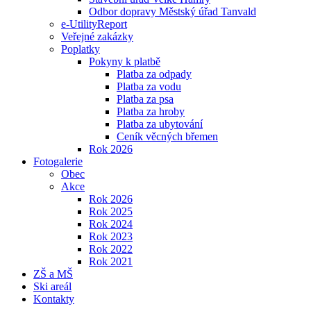
Odbor dopravy Městský úřad Tanvald
e-UtilityReport
Veřejné zakázky
Poplatky
Pokyny k platbě
Platba za odpady
Platba za vodu
Platba za psa
Platba za hroby
Platba za ubytování
Ceník věcných břemen
Rok 2026
Fotogalerie
Obec
Akce
Rok 2026
Rok 2025
Rok 2024
Rok 2023
Rok 2022
Rok 2021
ZŠ a MŠ
Ski areál
Kontakty