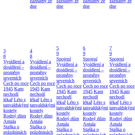
záznamy ze
záznamy ze
záznamy ze
záznamy ze
dne
dne
dne
dne
5
6
7
3
4
9
9
9
8
8
Spojení
Spojení
Spojení
Vysídlení a
Vysídlení a
Vysídlení a
Vysídlení a
Vysídlení a
dosídlení –
dosídlení –
dosídlení –
dosídlení –
dosídlení –
proměny
proměny
proměny
proměny
proměny
severních
severních
severních
severních
severních
Čech po roce
Čech po roce
Čech po roce
Čech po roce
Čech po roce
1945
Kam
1945
Kam
1945
Kam
1945
Kam
1945
Kam
nechodí
nechodí
nechodí
nechodí
nechodí
lékař
Léto s
lékař
Léto s
lékař
Léto s
lékař
Léto s
lékař
Léto s
tanvaldskými
tanvaldskými
tanvaldskými
tanvaldskými
tanvaldskými
kostely
kostely
kostely
kostely
kostely
Rodný dům
Rodný dům
Rodný dům
Rodný dům
Rodný dům
Antala
Antala
Antala
Antala
Antala
Staška o
Staška o
Staška o
Staška o
Staška o
prázdninách
prázdninách
prázdninách
prázdninách
prázdninách