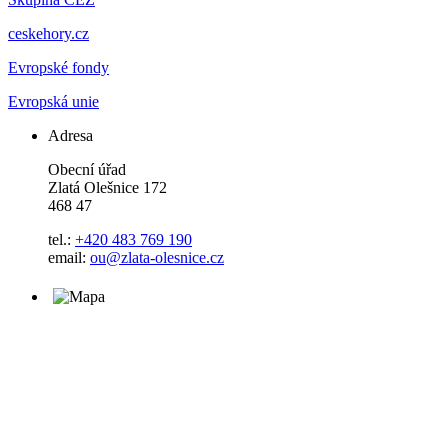
ceskehory.cz
Evropské fondy
Evropská unie
Adresa
Obecní úřad
Zlatá Olešnice 172
468 47
tel.:
+420 483 769 190
email:
ou@zlata-olesnice.cz