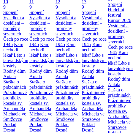
10
11
12
13
Spojení
9
9
9
9
Hudební
Spojení
Spojení
Spojení
Spojení
festival
Vysídlení a
Vysídlení a
Vysídlení a
Vysídlení a
Eurion 2026
dosídlení –
dosídlení –
dosídlení –
dosídlení –
Vysídlení a
proměny
proměny
proměny
proměny
dosídlení –
severních
severních
severních
severních
proměny
Čech po roce
Čech po roce
Čech po roce
Čech po roce
severních
1945
Kam
1945
Kam
1945
Kam
1945
Kam
Čech po roce
nechodí
nechodí
nechodí
nechodí
1945
Kam
lékař
Léto s
lékař
Léto s
lékař
Léto s
lékař
Léto s
nechodí
tanvaldskými
tanvaldskými
tanvaldskými
tanvaldskými
lékař
Léto s
kostely
kostely
kostely
kostely
tanvaldskými
Rodný dům
Rodný dům
Rodný dům
Rodný dům
kostely
Antala
Antala
Antala
Antala
Rodný dům
Staška o
Staška o
Staška o
Staška o
Antala
prázdninách
prázdninách
prázdninách
prázdninách
Staška o
Prázdninové
Prázdninové
Prázdninové
Prázdninové
prázdninách
prohlídky
prohlídky
prohlídky
prohlídky
Prázdninové
kostela sv.
kostela sv.
kostela sv.
kostela sv.
prohlídky
Archanděla
Archanděla
Archanděla
Archanděla
kostela sv.
Michaela ve
Michaela ve
Michaela ve
Michaela ve
Archanděla
Smržovce
Smržovce
Smržovce
Smržovce
Michaela ve
Poklad
Poklad
Poklad
Poklad
Smržovce
Desná
Desná
Desná
Desná
Poklad