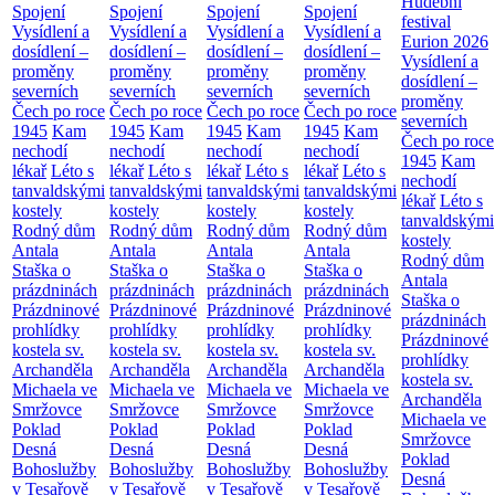
Hudební
Spojení
Spojení
Spojení
Spojení
festival
Vysídlení a
Vysídlení a
Vysídlení a
Vysídlení a
Eurion 2026
dosídlení –
dosídlení –
dosídlení –
dosídlení –
Vysídlení a
proměny
proměny
proměny
proměny
dosídlení –
severních
severních
severních
severních
proměny
Čech po roce
Čech po roce
Čech po roce
Čech po roce
severních
1945
Kam
1945
Kam
1945
Kam
1945
Kam
Čech po roce
nechodí
nechodí
nechodí
nechodí
1945
Kam
lékař
Léto s
lékař
Léto s
lékař
Léto s
lékař
Léto s
nechodí
tanvaldskými
tanvaldskými
tanvaldskými
tanvaldskými
lékař
Léto s
kostely
kostely
kostely
kostely
tanvaldskými
Rodný dům
Rodný dům
Rodný dům
Rodný dům
kostely
Antala
Antala
Antala
Antala
Rodný dům
Staška o
Staška o
Staška o
Staška o
Antala
prázdninách
prázdninách
prázdninách
prázdninách
Staška o
Prázdninové
Prázdninové
Prázdninové
Prázdninové
prázdninách
prohlídky
prohlídky
prohlídky
prohlídky
Prázdninové
kostela sv.
kostela sv.
kostela sv.
kostela sv.
prohlídky
Archanděla
Archanděla
Archanděla
Archanděla
kostela sv.
Michaela ve
Michaela ve
Michaela ve
Michaela ve
Archanděla
Smržovce
Smržovce
Smržovce
Smržovce
Michaela ve
Poklad
Poklad
Poklad
Poklad
Smržovce
Desná
Desná
Desná
Desná
Poklad
Bohoslužby
Bohoslužby
Bohoslužby
Bohoslužby
Desná
v Tesařově
v Tesařově
v Tesařově
v Tesařově