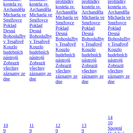
prohlídky
prohlídky
prohlídky
kostela sv.
kostela sv.
kostela sv.
kostela sv.
kostela sv.
Archanděla
Archanděla
Archanděla
Archanděla
Archanděla
Michaela ve
Michaela ve
Michaela ve
Michaela ve
Michaela ve
Smržovce
Smržovce
Smržovce
Smržovce
Smržovce
Poklad
Poklad
Poklad
Poklad
Poklad
Desná
Desná
Desná
Desná
Desná
Bohoslužby
Bohoslužby
Bohoslužby
Bohoslužby
Bohoslužby
v Tesařově
v Tesařově
v Tesařově
v Tesařově
v Tesařově
Kouzlo
Kouzlo
Kouzlo
Kouzlo
Kouzlo
hudebních
hudebních
hudebních
hudebních
hudebních
nástrojů
nástrojů
nástrojů
nástrojů
nástrojů
Zobrazit
Zobrazit
Zobrazit
Zobrazit
Zobrazit
všechny
všechny
všechny
všechny
všechny
záznamy ze
záznamy ze
záznamy ze
záznamy ze
záznamy ze
dne
dne
dne
dne
dne
14
10
10
11
12
13
Spojení
9
9
9
9