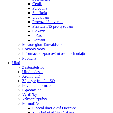
Ceník
Půjčovna
Ski škola
Ubytování
Provozní řád vleku
Pravidla FIS pro lyžování
Odkazy
Počasí
Kontakt
Mikroregion Tanvaldsko
Rozbory vody
Informace o zpracování osobních údajů
Publicita
Úřad
Zastupitelstvo
Úřední deska
Archiv ÚD
Zápisy z jednání ZO
Povinné informace
E-podatelna
Vyhlášky
Výroční zprávy
Formuláře
Obecní úřad Zlatá Olešnice
Stavební úřad Velké Hamry