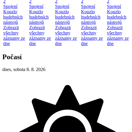
2
2
2
2
2
Spojení
Spojení
Spojení
Spojení
Spojení
Kouzlo
Kouzlo
Kouzlo
Kouzlo
Kouzlo
hudebních
hudebních
hudebních
hudebních
hudebních
nástrojů
nástrojů
nástrojů
nástrojů
nástrojů
Zobrazit
Zobrazit
Zobrazit
Zobrazit
Zobrazit
všechny
všechny
všechny
všechny
všechny
záznamy ze
záznamy ze
záznamy ze
záznamy ze
záznamy ze
dne
dne
dne
dne
dne
Počasí
dnes, sobota 8. 8. 2026