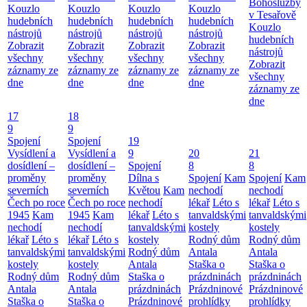
Bohoslužby
Kouzlo
Kouzlo
Kouzlo
Kouzlo
v Tesařově
hudebních
hudebních
hudebních
hudebních
Kouzlo
nástrojů
nástrojů
nástrojů
nástrojů
hudebních
Zobrazit
Zobrazit
Zobrazit
Zobrazit
nástrojů
všechny
všechny
všechny
všechny
Zobrazit
záznamy ze
záznamy ze
záznamy ze
záznamy ze
všechny
dne
dne
dne
dne
záznamy ze
dne
17
18
9
9
Spojení
Spojení
19
Vysídlení a
Vysídlení a
9
20
21
dosídlení –
dosídlení –
Spojení
8
8
proměny
proměny
Dílna s
Spojení
Kam
Spojení
Kam
severních
severních
Květou
Kam
nechodí
nechodí
Čech po roce
Čech po roce
nechodí
lékař
Léto s
lékař
Léto s
1945
Kam
1945
Kam
lékař
Léto s
tanvaldskými
tanvaldskými
nechodí
nechodí
tanvaldskými
kostely
kostely
lékař
Léto s
lékař
Léto s
kostely
Rodný dům
Rodný dům
tanvaldskými
tanvaldskými
Rodný dům
Antala
Antala
kostely
kostely
Antala
Staška o
Staška o
Rodný dům
Rodný dům
Staška o
prázdninách
prázdninách
Antala
Antala
prázdninách
Prázdninové
Prázdninové
Staška o
Staška o
Prázdninové
prohlídky
prohlídky