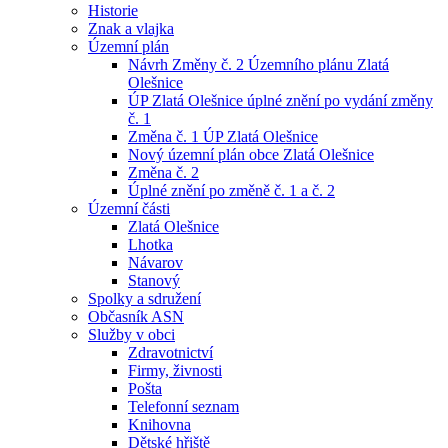
Historie
Znak a vlajka
Územní plán
Návrh Změny č. 2 Územního plánu Zlatá
Olešnice
ÚP Zlatá Olešnice úplné znění po vydání změny
č. 1
Změna č. 1 ÚP Zlatá Olešnice
Nový územní plán obce Zlatá Olešnice
Změna č. 2
Úplné znění po změně č. 1 a č. 2
Územní části
Zlatá Olešnice
Lhotka
Návarov
Stanový
Spolky a sdružení
Občasník ASN
Služby v obci
Zdravotnictví
Firmy, živnosti
Pošta
Telefonní seznam
Knihovna
Dětské hřiště