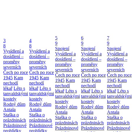
5
6
7
3
4
9
9
9
8
8
Spojení
Spojení
Spojení
Vysídlení a
Vysídlení a
Vysídlení a
Vysídlení a
Vysídlení a
dosídlení –
dosídlení –
dosídlení –
dosídlení –
dosídlení –
proměny
proměny
proměny
proměny
proměny
severních
severních
severních
severních
severních
Čech po roce
Čech po roce
Čech po roce
Čech po roce
Čech po roce
1945
Kam
1945
Kam
1945
Kam
1945
Kam
1945
Kam
nechodí
nechodí
nechodí
nechodí
nechodí
lékař
Léto s
lékař
Léto s
lékař
Léto s
lékař
Léto s
lékař
Léto s
tanvaldskými
tanvaldskými
tanvaldskými
tanvaldskými
tanvaldskými
kostely
kostely
kostely
kostely
kostely
Rodný dům
Rodný dům
Rodný dům
Rodný dům
Rodný dům
Antala
Antala
Antala
Antala
Antala
Staška o
Staška o
Staška o
Staška o
Staška o
prázdninách
prázdninách
prázdninách
prázdninách
prázdninách
Prázdninové
Prázdninové
Prázdninové
Prázdninové
Prázdninové
prohlídky
prohlídky