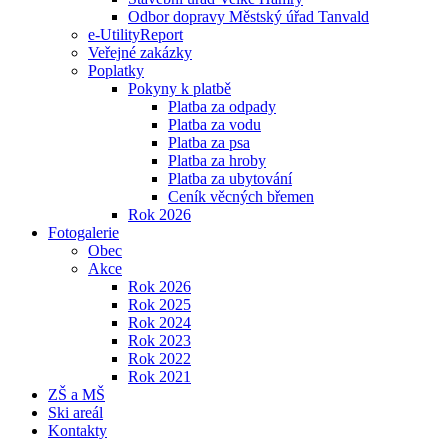
Odbor dopravy Městský úřad Tanvald
e-UtilityReport
Veřejné zakázky
Poplatky
Pokyny k platbě
Platba za odpady
Platba za vodu
Platba za psa
Platba za hroby
Platba za ubytování
Ceník věcných břemen
Rok 2026
Fotogalerie
Obec
Akce
Rok 2026
Rok 2025
Rok 2024
Rok 2023
Rok 2022
Rok 2021
ZŠ a MŠ
Ski areál
Kontakty