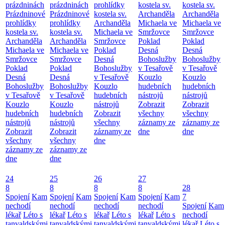
prázdninách
prázdninách
prohlídky
kostela sv.
kostela sv.
Prázdninové
Prázdninové
kostela sv.
Archanděla
Archanděla
prohlídky
prohlídky
Archanděla
Michaela ve
Michaela ve
kostela sv.
kostela sv.
Michaela ve
Smržovce
Smržovce
Archanděla
Archanděla
Smržovce
Poklad
Poklad
Michaela ve
Michaela ve
Poklad
Desná
Desná
Smržovce
Smržovce
Desná
Bohoslužby
Bohoslužby
Poklad
Poklad
Bohoslužby
v Tesařově
v Tesařově
Desná
Desná
v Tesařově
Kouzlo
Kouzlo
Bohoslužby
Bohoslužby
Kouzlo
hudebních
hudebních
v Tesařově
v Tesařově
hudebních
nástrojů
nástrojů
Kouzlo
Kouzlo
nástrojů
Zobrazit
Zobrazit
hudebních
hudebních
Zobrazit
všechny
všechny
nástrojů
nástrojů
všechny
záznamy ze
záznamy ze
Zobrazit
Zobrazit
záznamy ze
dne
dne
všechny
všechny
dne
záznamy ze
záznamy ze
dne
dne
24
25
26
27
8
8
8
8
28
Spojení
Kam
Spojení
Kam
Spojení
Kam
Spojení
Kam
7
nechodí
nechodí
nechodí
nechodí
Spojení
Kam
lékař
Léto s
lékař
Léto s
lékař
Léto s
lékař
Léto s
nechodí
tanvaldskými
tanvaldskými
tanvaldskými
tanvaldskými
lékař
Léto s