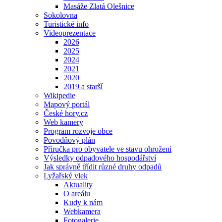
Masáže Zlatá Olešnice
Sokolovna
Turistické info
Videoprezentace
2026
2025
2024
2021
2020
2019 a starší
Wikipedie
Mapový portál
České hory.cz
Web kamery
Program rozvoje obce
Povodňový plán
Příručka pro obyvatele ve stavu ohrožení
Výsledky odpadového hospodářství
Jak správně třídit různé druhy odpadů
Lyžařský vlek
Aktuality
O areálu
Kudy k nám
Webkamera
Fotogalerie