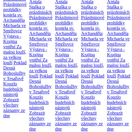
Antala
Antala
Antala
Antala
Prázdninové
Staška o
Staška o
Staška o
Staška o
prohlídky
prázdninách
prázdninách
prázdninách
prázdninách
kostela sv.
Prázdninové
Prázdninové
Prázdninové
Prázdninové
Archanděla
prohlídky
prohlídky
prohlídky
prohlídky
Michaela ve
kostela sv.
kostela sv.
kostela sv.
kostela sv.
Smržovce
Archanděla
Archanděla
Archanděla
Archanděla
Výstava -
Michaela ve
Michaela ve
Michaela ve
Michaela ve
Krajina
Smržovce
Smržovce
Smržovce
Smržovce
vnitřní
Za
Výstava -
Výstava -
Výstava -
Výstava -
malou louží,
Krajina
Krajina
Krajina
Krajina
za velkou
vnitřní
Za
vnitřní
Za
vnitřní
Za
vnitřní
Za
louží
Poklad
malou louží,
malou louží,
malou louží,
malou louží,
Desná
za velkou
za velkou
za velkou
za velkou
Bohoslužby
louží
Poklad
louží
Poklad
louží
Poklad
louží
Poklad
v Tesařově
Desná
Desná
Desná
Desná
Kouzlo
Bohoslužby
Bohoslužby
Bohoslužby
Bohoslužby
hudebních
v Tesařově
v Tesařově
v Tesařově
v Tesařově
nástrojů
Kouzlo
Kouzlo
Kouzlo
Kouzlo
Zobrazit
hudebních
hudebních
hudebních
hudebních
všechny
nástrojů
nástrojů
nástrojů
nástrojů
záznamy ze
Zobrazit
Zobrazit
Zobrazit
Zobrazit
dne
všechny
všechny
všechny
všechny
záznamy ze
záznamy ze
záznamy ze
záznamy ze
dne
dne
dne
dne