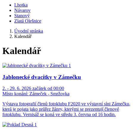
Lhotka
Návarov
Stanový
Zlatá Olešnice
Úvodní stránka
Kalendář
Kalendář
Jablonecké dvacítky v Zámečku
2. - 29. 6. 2026 začátek od 00:00
Místo konání:
Zámeček - Smržovka
Výstava fotografií členů fotoklubu F2020 ve výstavní síni Zámečku,
která je pojata jako průřez žánry, kterými se prezentují členové
fotoklubu. Vernisáž se koná ve středu 3. června od 16 hodin.