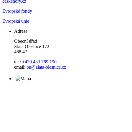
ceskehory.cz
Evropské fondy
Evropská unie
Adresa
Obecní úřad
Zlatá Olešnice 172
468 47
tel.:
+420 483 769 190
email:
ou@zlata-olesnice.cz