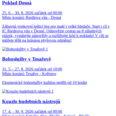
Poklad Desná
25. 6. - 30. 8. 2026 začátek od 00:00
Místo konání:
Riedlova vila - Desná
Zábavná venkovní lušticí hra pro malé i velké hledače. Start i cíl v
IC Riedeova vila v Desné. Odpovězte cestou na 8 záludných
otázek, vypátrejte nápovědy a rozšifrujte kód k pokladu! V cíli se
můžete těšit na krásnou plyšovou odměnu!
Bohoslužby v Tesařově
31. 5. - 27. 8. 2026 začátek od 10:00
Místo konání:
Tesařov - Kořenov
Ekumenické bohoslužby každou neděli od 10 hodin
Kouzlo hudebních nástrojů
17. 4. - 30. 9. 2026 začátek od 00:00