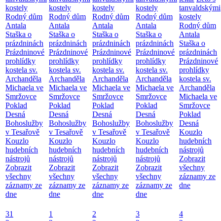
kostely
kostely
kostely
kostely
tanvaldskými
Rodný dům
Rodný dům
Rodný dům
Rodný dům
kostely
Antala
Antala
Antala
Antala
Rodný dům
Staška o
Staška o
Staška o
Staška o
Antala
prázdninách
prázdninách
prázdninách
prázdninách
Staška o
Prázdninové
Prázdninové
Prázdninové
Prázdninové
prázdninách
prohlídky
prohlídky
prohlídky
prohlídky
Prázdninové
kostela sv.
kostela sv.
kostela sv.
kostela sv.
prohlídky
Archanděla
Archanděla
Archanděla
Archanděla
kostela sv.
Michaela ve
Michaela ve
Michaela ve
Michaela ve
Archanděla
Smržovce
Smržovce
Smržovce
Smržovce
Michaela ve
Poklad
Poklad
Poklad
Poklad
Smržovce
Desná
Desná
Desná
Desná
Poklad
Bohoslužby
Bohoslužby
Bohoslužby
Bohoslužby
Desná
v Tesařově
v Tesařově
v Tesařově
v Tesařově
Kouzlo
Kouzlo
Kouzlo
Kouzlo
Kouzlo
hudebních
hudebních
hudebních
hudebních
hudebních
nástrojů
nástrojů
nástrojů
nástrojů
nástrojů
Zobrazit
Zobrazit
Zobrazit
Zobrazit
Zobrazit
všechny
všechny
všechny
všechny
všechny
záznamy ze
záznamy ze
záznamy ze
záznamy ze
záznamy ze
dne
dne
dne
dne
dne
31
1
2
3
4