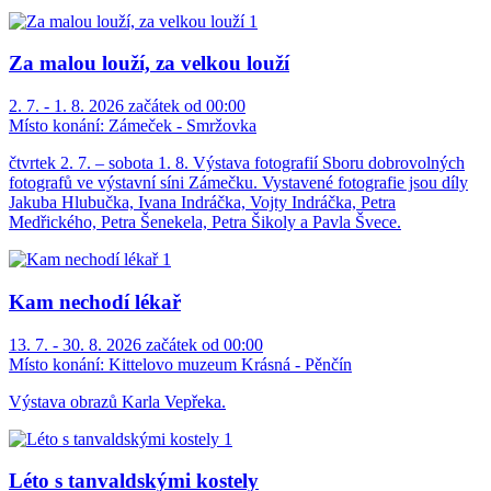
Za malou louží, za velkou louží
2. 7. - 1. 8. 2026 začátek od 00:00
Místo konání:
Zámeček - Smržovka
čtvrtek 2. 7. – sobota 1. 8. Výstava fotografií Sboru dobrovolných
fotografů ve výstavní síni Zámečku. Vystavené fotografie jsou díly
Jakuba Hlubučka, Ivana Indráčka, Vojty Indráčka, Petra
Medřického, Petra Šenekela, Petra Šikoly a Pavla Švece.
Kam nechodí lékař
13. 7. - 30. 8. 2026 začátek od 00:00
Místo konání:
Kittelovo muzeum Krásná - Pěnčín
Výstava obrazů Karla Vepřeka.
Léto s tanvaldskými kostely