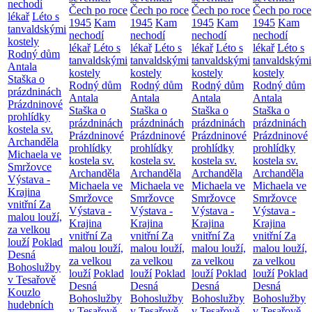
nechodí
Čech po roce
Čech po roce
Čech po roce
Čech po roce
lékař
Léto s
1945
Kam
1945
Kam
1945
Kam
1945
Kam
tanvaldskými
nechodí
nechodí
nechodí
nechodí
kostely
lékař
Léto s
lékař
Léto s
lékař
Léto s
lékař
Léto s
Rodný dům
tanvaldskými
tanvaldskými
tanvaldskými
tanvaldskými
Antala
kostely
kostely
kostely
kostely
Staška o
Rodný dům
Rodný dům
Rodný dům
Rodný dům
prázdninách
Antala
Antala
Antala
Antala
Prázdninové
Staška o
Staška o
Staška o
Staška o
prohlídky
prázdninách
prázdninách
prázdninách
prázdninách
kostela sv.
Prázdninové
Prázdninové
Prázdninové
Prázdninové
Archanděla
prohlídky
prohlídky
prohlídky
prohlídky
Michaela ve
kostela sv.
kostela sv.
kostela sv.
kostela sv.
Smržovce
Archanděla
Archanděla
Archanděla
Archanděla
Výstava -
Michaela ve
Michaela ve
Michaela ve
Michaela ve
Krajina
Smržovce
Smržovce
Smržovce
Smržovce
vnitřní
Za
Výstava -
Výstava -
Výstava -
Výstava -
malou louží,
Krajina
Krajina
Krajina
Krajina
za velkou
vnitřní
Za
vnitřní
Za
vnitřní
Za
vnitřní
Za
louží
Poklad
malou louží,
malou louží,
malou louží,
malou louží,
Desná
za velkou
za velkou
za velkou
za velkou
Bohoslužby
louží
Poklad
louží
Poklad
louží
Poklad
louží
Poklad
v Tesařově
Desná
Desná
Desná
Desná
Kouzlo
Bohoslužby
Bohoslužby
Bohoslužby
Bohoslužby
hudebních
v Tesařově
v Tesařově
v Tesařově
v Tesařově