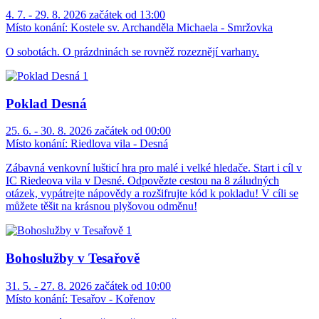
4. 7. - 29. 8. 2026 začátek od 13:00
Místo konání:
Kostele sv. Archanděla Michaela - Smržovka
O sobotách. O prázdninách se rovněž rozeznějí varhany.
Poklad Desná
25. 6. - 30. 8. 2026 začátek od 00:00
Místo konání:
Riedlova vila - Desná
Zábavná venkovní lušticí hra pro malé i velké hledače. Start i cíl v
IC Riedeova vila v Desné. Odpovězte cestou na 8 záludných
otázek, vypátrejte nápovědy a rozšifrujte kód k pokladu! V cíli se
můžete těšit na krásnou plyšovou odměnu!
Bohoslužby v Tesařově
31. 5. - 27. 8. 2026 začátek od 10:00
Místo konání:
Tesařov - Kořenov