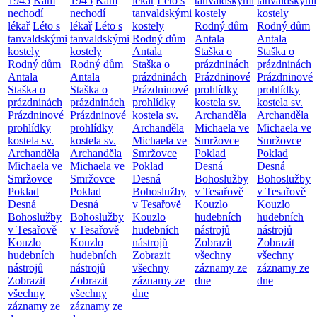
1945
Kam
1945
Kam
lékař
Léto s
tanvaldskými
tanvaldskými
nechodí
nechodí
tanvaldskými
kostely
kostely
lékař
Léto s
lékař
Léto s
kostely
Rodný dům
Rodný dům
tanvaldskými
tanvaldskými
Rodný dům
Antala
Antala
kostely
kostely
Antala
Staška o
Staška o
Rodný dům
Rodný dům
Staška o
prázdninách
prázdninách
Antala
Antala
prázdninách
Prázdninové
Prázdninové
Staška o
Staška o
Prázdninové
prohlídky
prohlídky
prázdninách
prázdninách
prohlídky
kostela sv.
kostela sv.
Prázdninové
Prázdninové
kostela sv.
Archanděla
Archanděla
prohlídky
prohlídky
Archanděla
Michaela ve
Michaela ve
kostela sv.
kostela sv.
Michaela ve
Smržovce
Smržovce
Archanděla
Archanděla
Smržovce
Poklad
Poklad
Michaela ve
Michaela ve
Poklad
Desná
Desná
Smržovce
Smržovce
Desná
Bohoslužby
Bohoslužby
Poklad
Poklad
Bohoslužby
v Tesařově
v Tesařově
Desná
Desná
v Tesařově
Kouzlo
Kouzlo
Bohoslužby
Bohoslužby
Kouzlo
hudebních
hudebních
v Tesařově
v Tesařově
hudebních
nástrojů
nástrojů
Kouzlo
Kouzlo
nástrojů
Zobrazit
Zobrazit
hudebních
hudebních
Zobrazit
všechny
všechny
nástrojů
nástrojů
všechny
záznamy ze
záznamy ze
Zobrazit
Zobrazit
záznamy ze
dne
dne
všechny
všechny
dne
záznamy ze
záznamy ze