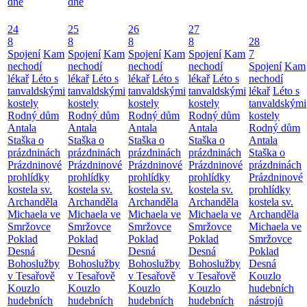
dne
dne
24
25
26
27
8
8
8
8
28
Spojení
Kam
Spojení
Kam
Spojení
Kam
Spojení
Kam
7
nechodí
nechodí
nechodí
nechodí
Spojení
Kam
lékař
Léto s
lékař
Léto s
lékař
Léto s
lékař
Léto s
nechodí
tanvaldskými
tanvaldskými
tanvaldskými
tanvaldskými
lékař
Léto s
kostely
kostely
kostely
kostely
tanvaldskými
Rodný dům
Rodný dům
Rodný dům
Rodný dům
kostely
Antala
Antala
Antala
Antala
Rodný dům
Staška o
Staška o
Staška o
Staška o
Antala
prázdninách
prázdninách
prázdninách
prázdninách
Staška o
Prázdninové
Prázdninové
Prázdninové
Prázdninové
prázdninách
prohlídky
prohlídky
prohlídky
prohlídky
Prázdninové
kostela sv.
kostela sv.
kostela sv.
kostela sv.
prohlídky
Archanděla
Archanděla
Archanděla
Archanděla
kostela sv.
Michaela ve
Michaela ve
Michaela ve
Michaela ve
Archanděla
Smržovce
Smržovce
Smržovce
Smržovce
Michaela ve
Poklad
Poklad
Poklad
Poklad
Smržovce
Desná
Desná
Desná
Desná
Poklad
Bohoslužby
Bohoslužby
Bohoslužby
Bohoslužby
Desná
v Tesařově
v Tesařově
v Tesařově
v Tesařově
Kouzlo
Kouzlo
Kouzlo
Kouzlo
Kouzlo
hudebních
hudebních
hudebních
hudebních
hudebních
nástrojů