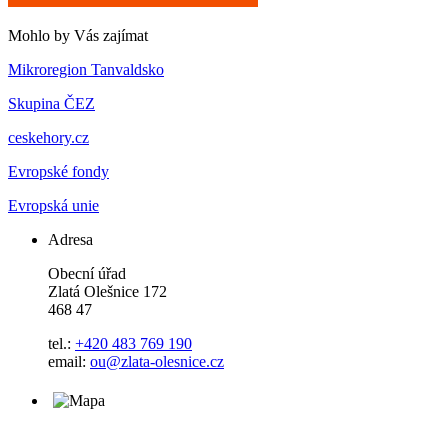
Mohlo by Vás zajímat
Mikroregion Tanvaldsko
Skupina ČEZ
ceskehory.cz
Evropské fondy
Evropská unie
Adresa
Obecní úřad
Zlatá Olešnice 172
468 47
tel.:
+420 483 769 190
email:
ou@zlata-olesnice.cz