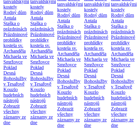
tanvaldskými
tanvaldskými
tanvaldskými
tanvaldskými
tanvaldskými
kostely
kostely
kostely
kostely
kostely
Rodný dům
Rodný dům
Rodný dům
Rodný dům
Rodný dům
Antala
Antala
Antala
Antala
Antala
Staška o
Staška o
Staška o
Staška o
Staška o
prázdninách
prázdninách
prázdninách
prázdninách
prázdninách
Prázdninové
Prázdninové
Prázdninové
Prázdninové
Prázdninové
prohlídky
prohlídky
prohlídky
prohlídky
prohlídky
kostela sv.
kostela sv.
kostela sv.
kostela sv.
kostela sv.
Archanděla
Archanděla
Archanděla
Archanděla
Archanděla
Michaela ve
Michaela ve
Michaela ve
Michaela ve
Michaela ve
Smržovce
Smržovce
Smržovce
Smržovce
Smržovce
Poklad
Poklad
Poklad
Poklad
Poklad
Desná
Desná
Desná
Desná
Desná
Bohoslužby
Bohoslužby
Bohoslužby
Bohoslužby
Bohoslužby
v Tesařově
v Tesařově
v Tesařově
v Tesařově
v Tesařově
Kouzlo
Kouzlo
Kouzlo
Kouzlo
Kouzlo
hudebních
hudebních
hudebních
hudebních
hudebních
nástrojů
nástrojů
nástrojů
nástrojů
nástrojů
Zobrazit
Zobrazit
Zobrazit
Zobrazit
Zobrazit
všechny
všechny
všechny
všechny
všechny
záznamy ze
záznamy ze
záznamy ze
záznamy ze
záznamy ze
dne
dne
dne
dne
dne