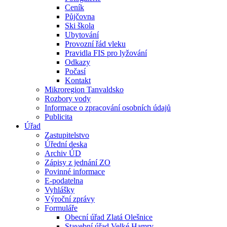
Ceník
Půjčovna
Ski škola
Ubytování
Provozní řád vleku
Pravidla FIS pro lyžování
Odkazy
Počasí
Kontakt
Mikroregion Tanvaldsko
Rozbory vody
Informace o zpracování osobních údajů
Publicita
Úřad
Zastupitelstvo
Úřední deska
Archiv ÚD
Zápisy z jednání ZO
Povinné informace
E-podatelna
Vyhlášky
Výroční zprávy
Formuláře
Obecní úřad Zlatá Olešnice
Stavební úřad Velké Hamry