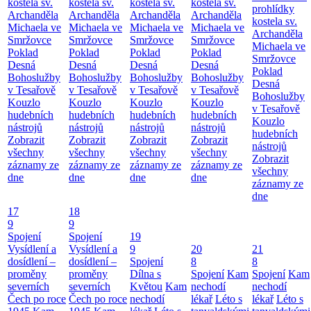
kostela sv.
kostela sv.
kostela sv.
kostela sv.
prohlídky
Archanděla
Archanděla
Archanděla
Archanděla
kostela sv.
Michaela ve
Michaela ve
Michaela ve
Michaela ve
Archanděla
Smržovce
Smržovce
Smržovce
Smržovce
Michaela ve
Poklad
Poklad
Poklad
Poklad
Smržovce
Desná
Desná
Desná
Desná
Poklad
Bohoslužby
Bohoslužby
Bohoslužby
Bohoslužby
Desná
v Tesařově
v Tesařově
v Tesařově
v Tesařově
Bohoslužby
Kouzlo
Kouzlo
Kouzlo
Kouzlo
v Tesařově
hudebních
hudebních
hudebních
hudebních
Kouzlo
nástrojů
nástrojů
nástrojů
nástrojů
hudebních
Zobrazit
Zobrazit
Zobrazit
Zobrazit
nástrojů
všechny
všechny
všechny
všechny
Zobrazit
záznamy ze
záznamy ze
záznamy ze
záznamy ze
všechny
dne
dne
dne
dne
záznamy ze
dne
17
18
9
9
Spojení
Spojení
19
Vysídlení a
Vysídlení a
9
20
21
dosídlení –
dosídlení –
Spojení
8
8
proměny
proměny
Dílna s
Spojení
Kam
Spojení
Kam
severních
severních
Květou
Kam
nechodí
nechodí
Čech po roce
Čech po roce
nechodí
lékař
Léto s
lékař
Léto s