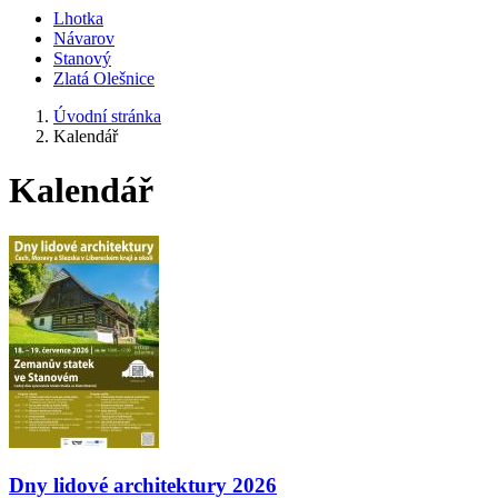
Lhotka
Návarov
Stanový
Zlatá Olešnice
Úvodní stránka
Kalendář
Kalendář
Dny lidové architektury 2026