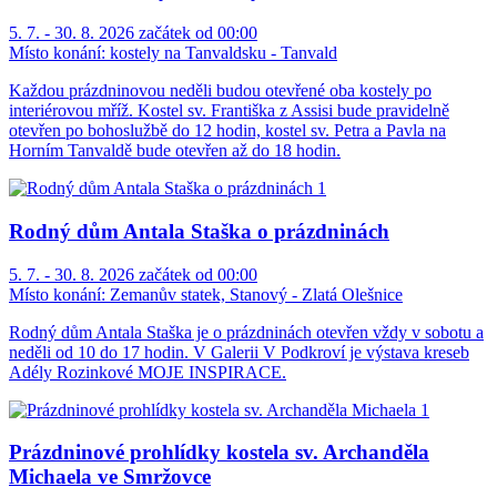
5. 7. - 30. 8. 2026 začátek od 00:00
Místo konání:
kostely na Tanvaldsku - Tanvald
Každou prázdninovou neděli budou otevřené oba kostely po
interiérovou mříž. Kostel sv. Františka z Assisi bude pravidelně
otevřen po bohoslužbě do 12 hodin, kostel sv. Petra a Pavla na
Horním Tanvaldě bude otevřen až do 18 hodin.
Rodný dům Antala Staška o prázdninách
5. 7. - 30. 8. 2026 začátek od 00:00
Místo konání:
Zemanův statek, Stanový - Zlatá Olešnice
Rodný dům Antala Staška je o prázdninách otevřen vždy v sobotu a
neděli od 10 do 17 hodin. V Galerii V Podkroví je výstava kreseb
Adély Rozinkové MOJE INSPIRACE.
Prázdninové prohlídky kostela sv. Archanděla
Michaela ve Smržovce