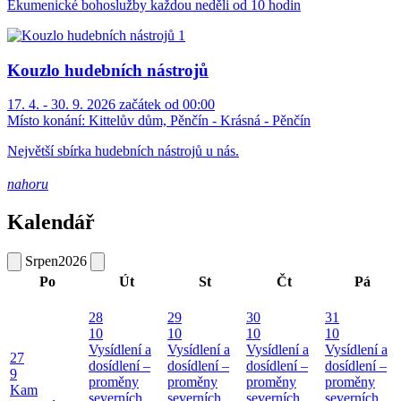
Ekumenické bohoslužby každou neděli od 10 hodin
Kouzlo hudebních nástrojů
17. 4. - 30. 9. 2026 začátek od 00:00
Místo konání:
Kittelův dům, Pěnčín - Krásná - Pěnčín
Největší sbírka hudebních nástrojů u nás.
nahoru
Kalendář
Srpen
2026
Po
Út
St
Čt
Pá
28
29
30
31
10
10
10
10
Vysídlení a
Vysídlení a
Vysídlení a
Vysídlení a
27
dosídlení –
dosídlení –
dosídlení –
dosídlení –
9
proměny
proměny
proměny
proměny
Kam
severních
severních
severních
severních