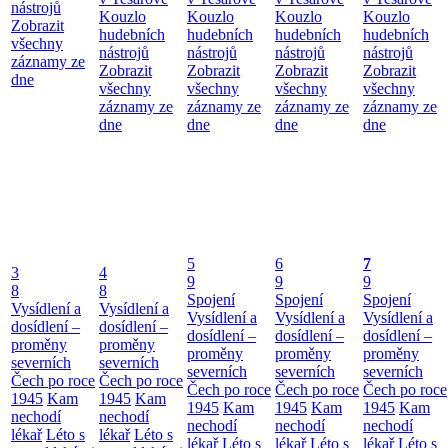
nástrojů
Kouzlo
Kouzlo
Kouzlo
Kouzlo
Zobrazit
hudebních
hudebních
hudebních
hudebních
všechny
nástrojů
nástrojů
nástrojů
nástrojů
záznamy ze
Zobrazit
Zobrazit
Zobrazit
Zobrazit
dne
všechny
všechny
všechny
všechny
záznamy ze
záznamy ze
záznamy ze
záznamy ze
dne
dne
dne
dne
5
6
7
3
4
9
9
9
8
8
Spojení
Spojení
Spojení
Vysídlení a
Vysídlení a
Vysídlení a
Vysídlení a
Vysídlení a
dosídlení –
dosídlení –
dosídlení –
dosídlení –
dosídlení –
proměny
proměny
proměny
proměny
proměny
severních
severních
severních
severních
severních
Čech po roce
Čech po roce
Čech po roce
Čech po roce
Čech po roce
1945
Kam
1945
Kam
1945
Kam
1945
Kam
1945
Kam
nechodí
nechodí
nechodí
nechodí
nechodí
lékař
Léto s
lékař
Léto s
lékař
Léto s
lékař
Léto s
lékař
Léto s