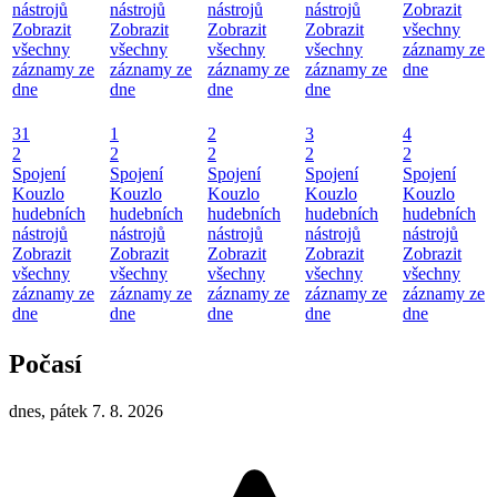
nástrojů
nástrojů
nástrojů
nástrojů
Zobrazit
Zobrazit
Zobrazit
Zobrazit
Zobrazit
všechny
všechny
všechny
všechny
všechny
záznamy ze
záznamy ze
záznamy ze
záznamy ze
záznamy ze
dne
dne
dne
dne
dne
31
1
2
3
4
2
2
2
2
2
Spojení
Spojení
Spojení
Spojení
Spojení
Kouzlo
Kouzlo
Kouzlo
Kouzlo
Kouzlo
hudebních
hudebních
hudebních
hudebních
hudebních
nástrojů
nástrojů
nástrojů
nástrojů
nástrojů
Zobrazit
Zobrazit
Zobrazit
Zobrazit
Zobrazit
všechny
všechny
všechny
všechny
všechny
záznamy ze
záznamy ze
záznamy ze
záznamy ze
záznamy ze
dne
dne
dne
dne
dne
Počasí
dnes, pátek 7. 8. 2026