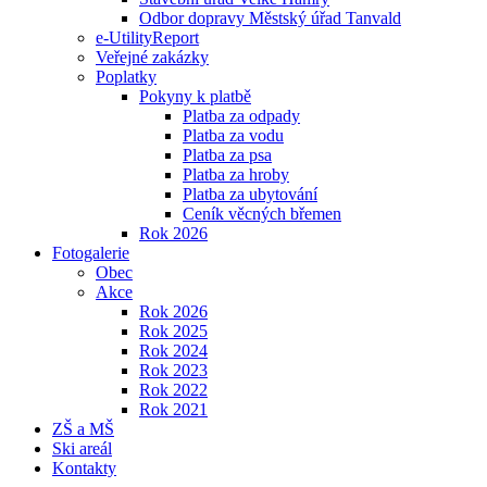
Odbor dopravy Městský úřad Tanvald
e-UtilityReport
Veřejné zakázky
Poplatky
Pokyny k platbě
Platba za odpady
Platba za vodu
Platba za psa
Platba za hroby
Platba za ubytování
Ceník věcných břemen
Rok 2026
Fotogalerie
Obec
Akce
Rok 2026
Rok 2025
Rok 2024
Rok 2023
Rok 2022
Rok 2021
ZŠ a MŠ
Ski areál
Kontakty