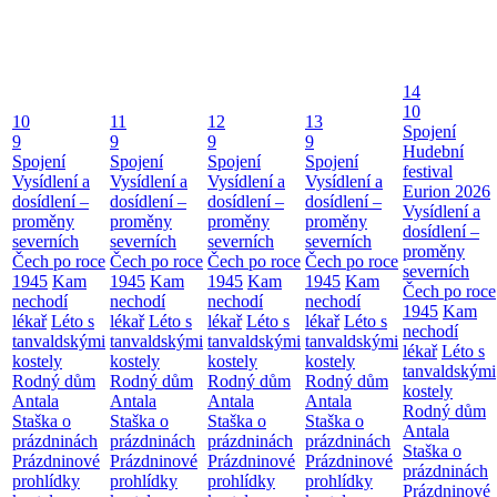
14
10
10
11
12
13
Spojení
9
9
9
9
Hudební
Spojení
Spojení
Spojení
Spojení
festival
Vysídlení a
Vysídlení a
Vysídlení a
Vysídlení a
Eurion 2026
dosídlení –
dosídlení –
dosídlení –
dosídlení –
Vysídlení a
proměny
proměny
proměny
proměny
dosídlení –
severních
severních
severních
severních
proměny
Čech po roce
Čech po roce
Čech po roce
Čech po roce
severních
1945
Kam
1945
Kam
1945
Kam
1945
Kam
Čech po roce
nechodí
nechodí
nechodí
nechodí
1945
Kam
lékař
Léto s
lékař
Léto s
lékař
Léto s
lékař
Léto s
nechodí
tanvaldskými
tanvaldskými
tanvaldskými
tanvaldskými
lékař
Léto s
kostely
kostely
kostely
kostely
tanvaldskými
Rodný dům
Rodný dům
Rodný dům
Rodný dům
kostely
Antala
Antala
Antala
Antala
Rodný dům
Staška o
Staška o
Staška o
Staška o
Antala
prázdninách
prázdninách
prázdninách
prázdninách
Staška o
Prázdninové
Prázdninové
Prázdninové
Prázdninové
prázdninách
prohlídky
prohlídky
prohlídky
prohlídky
Prázdninové