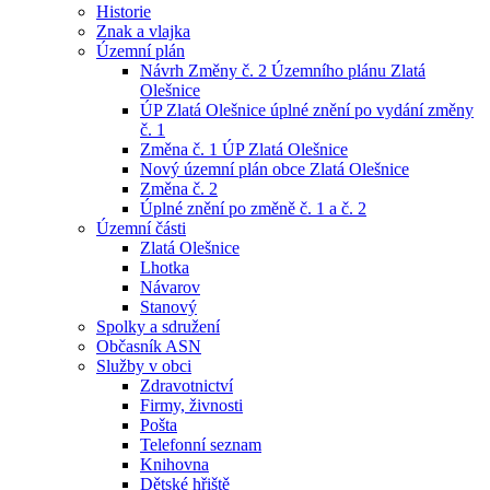
Historie
Znak a vlajka
Územní plán
Návrh Změny č. 2 Územního plánu Zlatá
Olešnice
ÚP Zlatá Olešnice úplné znění po vydání změny
č. 1
Změna č. 1 ÚP Zlatá Olešnice
Nový územní plán obce Zlatá Olešnice
Změna č. 2
Úplné znění po změně č. 1 a č. 2
Územní části
Zlatá Olešnice
Lhotka
Návarov
Stanový
Spolky a sdružení
Občasník ASN
Služby v obci
Zdravotnictví
Firmy, živnosti
Pošta
Telefonní seznam
Knihovna
Dětské hřiště