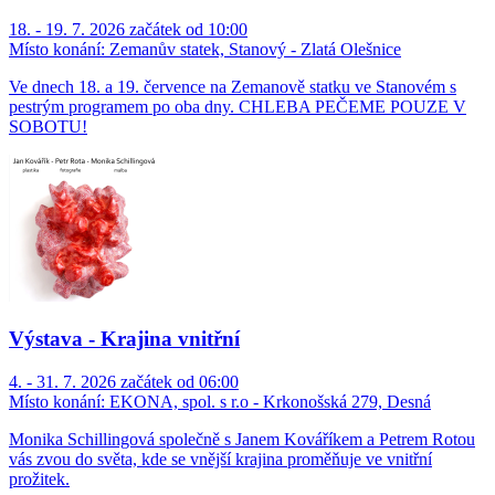
18. - 19. 7. 2026 začátek od 10:00
Místo konání:
Zemanův statek, Stanový - Zlatá Olešnice
Ve dnech 18. a 19. července na Zemanově statku ve Stanovém s
pestrým programem po oba dny. CHLEBA PEČEME POUZE V
SOBOTU!
Výstava - Krajina vnitřní
4. - 31. 7. 2026 začátek od 06:00
Místo konání:
EKONA, spol. s r.o - Krkonošská 279, Desná
Monika Schillingová společně s Janem Kováříkem a Petrem Rotou
vás zvou do světa, kde se vnější krajina proměňuje ve vnitřní
prožitek.