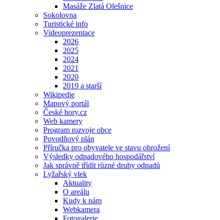
Masáže Zlatá Olešnice
Sokolovna
Turistické info
Videoprezentace
2026
2025
2024
2021
2020
2019 a starší
Wikipedie
Mapový portál
České hory.cz
Web kamery
Program rozvoje obce
Povodňový plán
Příručka pro obyvatele ve stavu ohrožení
Výsledky odpadového hospodářství
Jak správně třídit různé druhy odpadů
Lyžařský vlek
Aktuality
O areálu
Kudy k nám
Webkamera
Fotogalerie