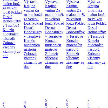
Výstava -
Výstava -
Výstava -
Výstava -
malou louží,
Krajina
Krajina
Krajina
Krajina
za velkou
vnitřní
Za
vnitřní
Za
vnitřní
Za
vnitřní
Za
louží
Poklad
malou louží,
malou louží,
malou louží,
malou louží,
Desná
za velkou
za velkou
za velkou
za velkou
Bohoslužby
louží
Poklad
louží
Poklad
louží
Poklad
louží
Poklad
v Tesařově
Desná
Desná
Desná
Desná
Kouzlo
Bohoslužby
Bohoslužby
Bohoslužby
Bohoslužby
hudebních
v Tesařově
v Tesařově
v Tesařově
v Tesařově
nástrojů
Kouzlo
Kouzlo
Kouzlo
Kouzlo
Zobrazit
hudebních
hudebních
hudebních
hudebních
všechny
nástrojů
nástrojů
nástrojů
nástrojů
záznamy ze
Zobrazit
Zobrazit
Zobrazit
Zobrazit
dne
všechny
všechny
všechny
všechny
záznamy ze
záznamy ze
záznamy ze
záznamy ze
dne
dne
dne
dne
5
6
7
3
4
9
9
9
8
8