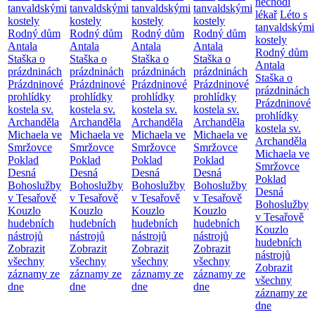
nechodí
tanvaldskými
tanvaldskými
tanvaldskými
tanvaldskými
lékař
Léto s
kostely
kostely
kostely
kostely
tanvaldskými
Rodný dům
Rodný dům
Rodný dům
Rodný dům
kostely
Antala
Antala
Antala
Antala
Rodný dům
Staška o
Staška o
Staška o
Staška o
Antala
prázdninách
prázdninách
prázdninách
prázdninách
Staška o
Prázdninové
Prázdninové
Prázdninové
Prázdninové
prázdninách
prohlídky
prohlídky
prohlídky
prohlídky
Prázdninové
kostela sv.
kostela sv.
kostela sv.
kostela sv.
prohlídky
Archanděla
Archanděla
Archanděla
Archanděla
kostela sv.
Michaela ve
Michaela ve
Michaela ve
Michaela ve
Archanděla
Smržovce
Smržovce
Smržovce
Smržovce
Michaela ve
Poklad
Poklad
Poklad
Poklad
Smržovce
Desná
Desná
Desná
Desná
Poklad
Bohoslužby
Bohoslužby
Bohoslužby
Bohoslužby
Desná
v Tesařově
v Tesařově
v Tesařově
v Tesařově
Bohoslužby
Kouzlo
Kouzlo
Kouzlo
Kouzlo
v Tesařově
hudebních
hudebních
hudebních
hudebních
Kouzlo
nástrojů
nástrojů
nástrojů
nástrojů
hudebních
Zobrazit
Zobrazit
Zobrazit
Zobrazit
nástrojů
všechny
všechny
všechny
všechny
Zobrazit
záznamy ze
záznamy ze
záznamy ze
záznamy ze
všechny
dne
dne
dne
dne
záznamy ze
dne