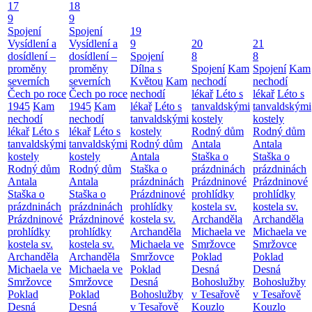
17
18
9
9
Spojení
Spojení
19
Vysídlení a
Vysídlení a
9
20
21
dosídlení –
dosídlení –
Spojení
8
8
proměny
proměny
Dílna s
Spojení
Kam
Spojení
Kam
severních
severních
Květou
Kam
nechodí
nechodí
Čech po roce
Čech po roce
nechodí
lékař
Léto s
lékař
Léto s
1945
Kam
1945
Kam
lékař
Léto s
tanvaldskými
tanvaldskými
nechodí
nechodí
tanvaldskými
kostely
kostely
lékař
Léto s
lékař
Léto s
kostely
Rodný dům
Rodný dům
tanvaldskými
tanvaldskými
Rodný dům
Antala
Antala
kostely
kostely
Antala
Staška o
Staška o
Rodný dům
Rodný dům
Staška o
prázdninách
prázdninách
Antala
Antala
prázdninách
Prázdninové
Prázdninové
Staška o
Staška o
Prázdninové
prohlídky
prohlídky
prázdninách
prázdninách
prohlídky
kostela sv.
kostela sv.
Prázdninové
Prázdninové
kostela sv.
Archanděla
Archanděla
prohlídky
prohlídky
Archanděla
Michaela ve
Michaela ve
kostela sv.
kostela sv.
Michaela ve
Smržovce
Smržovce
Archanděla
Archanděla
Smržovce
Poklad
Poklad
Michaela ve
Michaela ve
Poklad
Desná
Desná
Smržovce
Smržovce
Desná
Bohoslužby
Bohoslužby
Poklad
Poklad
Bohoslužby
v Tesařově
v Tesařově
Desná
Desná
v Tesařově
Kouzlo
Kouzlo