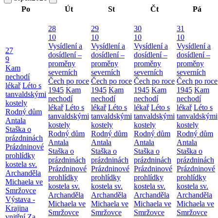
Po
Út
St
Čt
Pá
28
29
30
31
10
10
10
10
Vysídlení a
Vysídlení a
Vysídlení a
Vysídlení a
27
dosídlení –
dosídlení –
dosídlení –
dosídlení –
9
proměny
proměny
proměny
proměny
Kam
severních
severních
severních
severních
nechodí
Čech po roce
Čech po roce
Čech po roce
Čech po roce
lékař
Léto s
1945
Kam
1945
Kam
1945
Kam
1945
Kam
tanvaldskými
nechodí
nechodí
nechodí
nechodí
kostely
lékař
Léto s
lékař
Léto s
lékař
Léto s
lékař
Léto s
Rodný dům
tanvaldskými
tanvaldskými
tanvaldskými
tanvaldskými
Antala
kostely
kostely
kostely
kostely
Staška o
Rodný dům
Rodný dům
Rodný dům
Rodný dům
prázdninách
Antala
Antala
Antala
Antala
Prázdninové
Staška o
Staška o
Staška o
Staška o
prohlídky
prázdninách
prázdninách
prázdninách
prázdninách
kostela sv.
Prázdninové
Prázdninové
Prázdninové
Prázdninové
Archanděla
prohlídky
prohlídky
prohlídky
prohlídky
Michaela ve
kostela sv.
kostela sv.
kostela sv.
kostela sv.
Smržovce
Archanděla
Archanděla
Archanděla
Archanděla
Výstava -
Michaela ve
Michaela ve
Michaela ve
Michaela ve
Krajina
Smržovce
Smržovce
Smržovce
Smržovce
vnitřní
Za