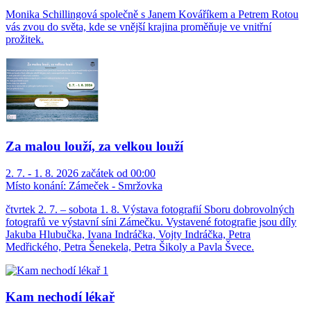
Monika Schillingová společně s Janem Kováříkem a Petrem Rotou
vás zvou do světa, kde se vnější krajina proměňuje ve vnitřní
prožitek.
Za malou louží, za velkou louží
2. 7. - 1. 8. 2026 začátek od 00:00
Místo konání:
Zámeček - Smržovka
čtvrtek 2. 7. – sobota 1. 8. Výstava fotografií Sboru dobrovolných
fotografů ve výstavní síni Zámečku. Vystavené fotografie jsou díly
Jakuba Hlubučka, Ivana Indráčka, Vojty Indráčka, Petra
Medřického, Petra Šenekela, Petra Šikoly a Pavla Švece.
Kam nechodí lékař