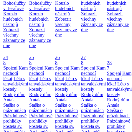
Bohoslužby
Bohoslužby
Kouzlo
hudebních
hudebních
v Tesařově
v Tesařově
hudebních
nástrojů
nástrojů
Kouzlo
Kouzlo
nástrojů
Zobrazit
Zobrazit
hudebních
hudebních
Zobrazit
všechny
všechny
nástrojů
nástrojů
všechny
záznamy ze
záznamy ze
Zobrazit
Zobrazit
záznamy ze
dne
dne
všechny
všechny
dne
záznamy ze
záznamy ze
dne
dne
24
25
26
27
8
8
8
8
28
Spojení
Kam
Spojení
Kam
Spojení
Kam
Spojení
Kam
7
nechodí
nechodí
nechodí
nechodí
Spojení
Kam
lékař
Léto s
lékař
Léto s
lékař
Léto s
lékař
Léto s
nechodí
tanvaldskými
tanvaldskými
tanvaldskými
tanvaldskými
lékař
Léto s
kostely
kostely
kostely
kostely
tanvaldskými
Rodný dům
Rodný dům
Rodný dům
Rodný dům
kostely
Antala
Antala
Antala
Antala
Rodný dům
Staška o
Staška o
Staška o
Staška o
Antala
prázdninách
prázdninách
prázdninách
prázdninách
Staška o
Prázdninové
Prázdninové
Prázdninové
Prázdninové
prázdninách
prohlídky
prohlídky
prohlídky
prohlídky
Prázdninové
kostela sv.
kostela sv.
kostela sv.
kostela sv.
prohlídky
Archanděla
Archanděla
Archanděla
Archanděla
kostela sv.