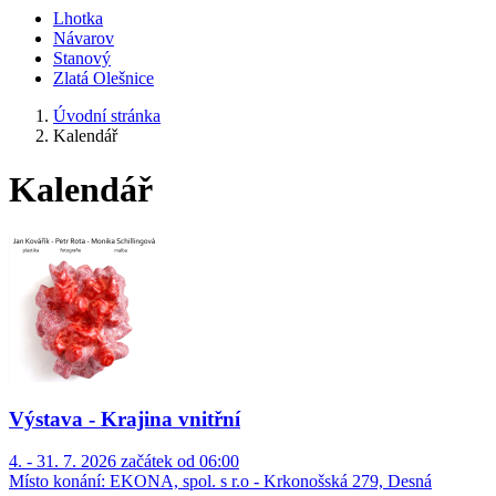
Lhotka
Návarov
Stanový
Zlatá Olešnice
Úvodní stránka
Kalendář
Kalendář
Výstava - Krajina vnitřní
4. - 31. 7. 2026 začátek od 06:00
Místo konání:
EKONA, spol. s r.o - Krkonošská 279, Desná