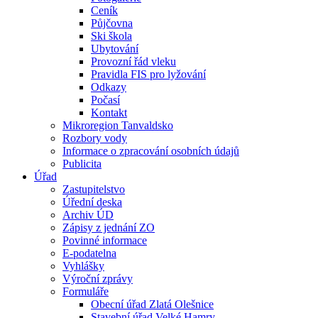
Ceník
Půjčovna
Ski škola
Ubytování
Provozní řád vleku
Pravidla FIS pro lyžování
Odkazy
Počasí
Kontakt
Mikroregion Tanvaldsko
Rozbory vody
Informace o zpracování osobních údajů
Publicita
Úřad
Zastupitelstvo
Úřední deska
Archiv ÚD
Zápisy z jednání ZO
Povinné informace
E-podatelna
Vyhlášky
Výroční zprávy
Formuláře
Obecní úřad Zlatá Olešnice
Stavební úřad Velké Hamry