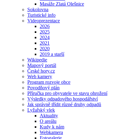
Masáže Zlatá Olešnice
Sokolovna
Turistické info
Videoprezentace
2026
2025
2024
2021
2020
2019 a starší
Wikipedie
Mapový portál
České hory.cz
Web kamery
Program rozvoje obce
Povodňový plán
Příručka pro obyvatele ve stavu ohrožení
Výsledky odpadového hospodářství
Jak správně třídit různé druhy odpadů
Lyžařský vlek
Aktuality
O areálu
Kudy k nám
Webkamera
Fotogalerie