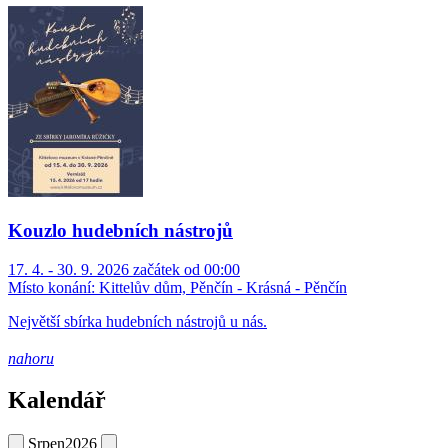
Kouzlo hudebních nástrojů
17. 4. - 30. 9. 2026 začátek od 00:00
Místo konání:
Kittelův dům, Pěnčín - Krásná - Pěnčín
Největší sbírka hudebních nástrojů u nás.
nahoru
Kalendář
Srpen
2026