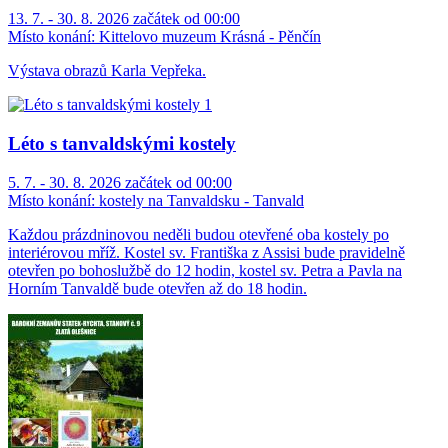
13. 7. - 30. 8. 2026 začátek od 00:00
Místo konání:
Kittelovo muzeum Krásná - Pěnčín
Výstava obrazů Karla Vepřeka.
Léto s tanvaldskými kostely
5. 7. - 30. 8. 2026 začátek od 00:00
Místo konání:
kostely na Tanvaldsku - Tanvald
Každou prázdninovou neděli budou otevřené oba kostely po
interiérovou mříž. Kostel sv. Františka z Assisi bude pravidelně
otevřen po bohoslužbě do 12 hodin, kostel sv. Petra a Pavla na
Horním Tanvaldě bude otevřen až do 18 hodin.