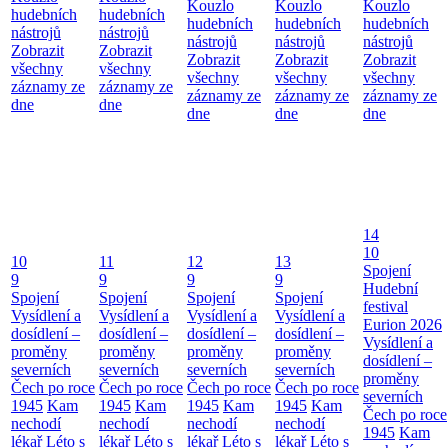
Kouzlo
Kouzlo
Kouzlo
hudebních
hudebních
hudebních
hudebních
hudebních
nástrojů
nástrojů
nástrojů
nástrojů
nástrojů
Zobrazit
Zobrazit
Zobrazit
Zobrazit
Zobrazit
všechny
všechny
všechny
všechny
všechny
záznamy ze
záznamy ze
záznamy ze
záznamy ze
záznamy ze
dne
dne
dne
dne
dne
14
10
10
11
12
13
Spojení
9
9
9
9
Hudební
Spojení
Spojení
Spojení
Spojení
festival
Vysídlení a
Vysídlení a
Vysídlení a
Vysídlení a
Eurion 2026
dosídlení –
dosídlení –
dosídlení –
dosídlení –
Vysídlení a
proměny
proměny
proměny
proměny
dosídlení –
severních
severních
severních
severních
proměny
Čech po roce
Čech po roce
Čech po roce
Čech po roce
severních
1945
Kam
1945
Kam
1945
Kam
1945
Kam
Čech po roce
nechodí
nechodí
nechodí
nechodí
1945
Kam
lékař
Léto s
lékař
Léto s
lékař
Léto s
lékař
Léto s