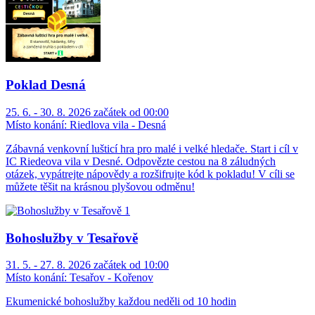
Poklad Desná
25. 6. - 30. 8. 2026 začátek od 00:00
Místo konání:
Riedlova vila - Desná
Zábavná venkovní lušticí hra pro malé i velké hledače. Start i cíl v
IC Riedeova vila v Desné. Odpovězte cestou na 8 záludných
otázek, vypátrejte nápovědy a rozšifrujte kód k pokladu! V cíli se
můžete těšit na krásnou plyšovou odměnu!
Bohoslužby v Tesařově
31. 5. - 27. 8. 2026 začátek od 10:00
Místo konání:
Tesařov - Kořenov
Ekumenické bohoslužby každou neděli od 10 hodin