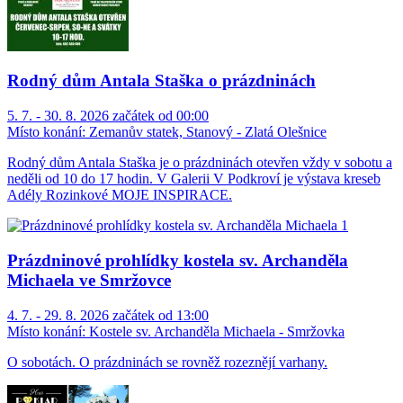
Rodný dům Antala Staška o prázdninách
5. 7. - 30. 8. 2026 začátek od 00:00
Místo konání:
Zemanův statek, Stanový - Zlatá Olešnice
Rodný dům Antala Staška je o prázdninách otevřen vždy v sobotu a
neděli od 10 do 17 hodin. V Galerii V Podkroví je výstava kreseb
Adély Rozinkové MOJE INSPIRACE.
Prázdninové prohlídky kostela sv. Archanděla
Michaela ve Smržovce
4. 7. - 29. 8. 2026 začátek od 13:00
Místo konání:
Kostele sv. Archanděla Michaela - Smržovka
O sobotách. O prázdninách se rovněž rozeznějí varhany.