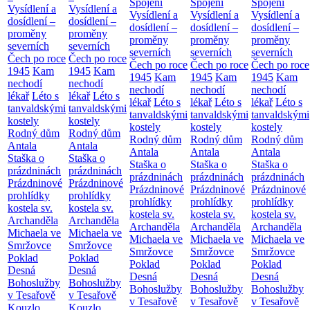
Spojení
Spojení
Spojení
Vysídlení a
Vysídlení a
Vysídlení a
Vysídlení a
Vysídlení a
dosídlení –
dosídlení –
dosídlení –
dosídlení –
dosídlení –
proměny
proměny
proměny
proměny
proměny
severních
severních
severních
severních
severních
Čech po roce
Čech po roce
Čech po roce
Čech po roce
Čech po roce
1945
Kam
1945
Kam
1945
Kam
1945
Kam
1945
Kam
nechodí
nechodí
nechodí
nechodí
nechodí
lékař
Léto s
lékař
Léto s
lékař
Léto s
lékař
Léto s
lékař
Léto s
tanvaldskými
tanvaldskými
tanvaldskými
tanvaldskými
tanvaldskými
kostely
kostely
kostely
kostely
kostely
Rodný dům
Rodný dům
Rodný dům
Rodný dům
Rodný dům
Antala
Antala
Antala
Antala
Antala
Staška o
Staška o
Staška o
Staška o
Staška o
prázdninách
prázdninách
prázdninách
prázdninách
prázdninách
Prázdninové
Prázdninové
Prázdninové
Prázdninové
Prázdninové
prohlídky
prohlídky
prohlídky
prohlídky
prohlídky
kostela sv.
kostela sv.
kostela sv.
kostela sv.
kostela sv.
Archanděla
Archanděla
Archanděla
Archanděla
Archanděla
Michaela ve
Michaela ve
Michaela ve
Michaela ve
Michaela ve
Smržovce
Smržovce
Smržovce
Smržovce
Smržovce
Poklad
Poklad
Poklad
Poklad
Poklad
Desná
Desná
Desná
Desná
Desná
Bohoslužby
Bohoslužby
Bohoslužby
Bohoslužby
Bohoslužby
v Tesařově
v Tesařově
v Tesařově
v Tesařově
v Tesařově
Kouzlo
Kouzlo