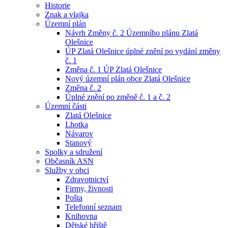
Historie
Znak a vlajka
Územní plán
Návrh Změny č. 2 Územního plánu Zlatá
Olešnice
ÚP Zlatá Olešnice úplné znění po vydání změny
č. 1
Změna č. 1 ÚP Zlatá Olešnice
Nový územní plán obce Zlatá Olešnice
Změna č. 2
Úplné znění po změně č. 1 a č. 2
Územní části
Zlatá Olešnice
Lhotka
Návarov
Stanový
Spolky a sdružení
Občasník ASN
Služby v obci
Zdravotnictví
Firmy, živnosti
Pošta
Telefonní seznam
Knihovna
Dětské hřiště