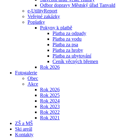
Odbor dopravy Městský úřad Tanvald
e-UtilityReport
Veřejné zakázky
Poplatky
Pokyny k platbě
Platba za odpady
Platba za vodu
Platba za psa
Platba za hroby
Platba za ubytování
Ceník věcných břemen
Rok 2026
Fotogalerie
Obec
Akce
Rok 2026
Rok 2025
Rok 2024
Rok 2023
Rok 2022
Rok 2021
ZŠ a MŠ
Ski areál
Kontakty