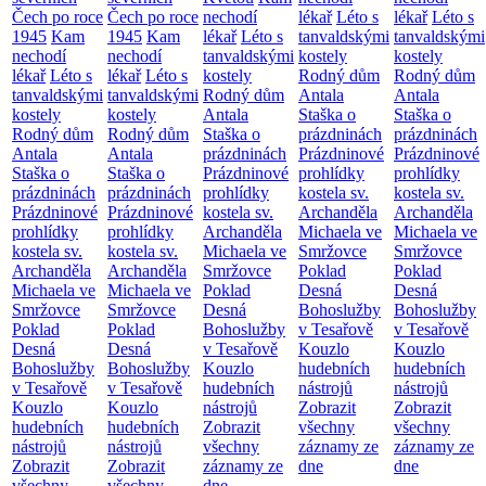
Čech po roce
Čech po roce
nechodí
lékař
Léto s
lékař
Léto s
1945
Kam
1945
Kam
lékař
Léto s
tanvaldskými
tanvaldskými
nechodí
nechodí
tanvaldskými
kostely
kostely
lékař
Léto s
lékař
Léto s
kostely
Rodný dům
Rodný dům
tanvaldskými
tanvaldskými
Rodný dům
Antala
Antala
kostely
kostely
Antala
Staška o
Staška o
Rodný dům
Rodný dům
Staška o
prázdninách
prázdninách
Antala
Antala
prázdninách
Prázdninové
Prázdninové
Staška o
Staška o
Prázdninové
prohlídky
prohlídky
prázdninách
prázdninách
prohlídky
kostela sv.
kostela sv.
Prázdninové
Prázdninové
kostela sv.
Archanděla
Archanděla
prohlídky
prohlídky
Archanděla
Michaela ve
Michaela ve
kostela sv.
kostela sv.
Michaela ve
Smržovce
Smržovce
Archanděla
Archanděla
Smržovce
Poklad
Poklad
Michaela ve
Michaela ve
Poklad
Desná
Desná
Smržovce
Smržovce
Desná
Bohoslužby
Bohoslužby
Poklad
Poklad
Bohoslužby
v Tesařově
v Tesařově
Desná
Desná
v Tesařově
Kouzlo
Kouzlo
Bohoslužby
Bohoslužby
Kouzlo
hudebních
hudebních
v Tesařově
v Tesařově
hudebních
nástrojů
nástrojů
Kouzlo
Kouzlo
nástrojů
Zobrazit
Zobrazit
hudebních
hudebních
Zobrazit
všechny
všechny
nástrojů
nástrojů
všechny
záznamy ze
záznamy ze
Zobrazit
Zobrazit
záznamy ze
dne
dne
všechny
všechny
dne