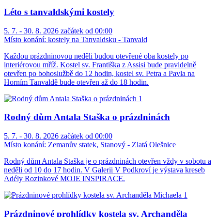
Léto s tanvaldskými kostely
5. 7. - 30. 8. 2026 začátek od 00:00
Místo konání:
kostely na Tanvaldsku - Tanvald
Každou prázdninovou neděli budou otevřené oba kostely po
interiérovou mříž. Kostel sv. Františka z Assisi bude pravidelně
otevřen po bohoslužbě do 12 hodin, kostel sv. Petra a Pavla na
Horním Tanvaldě bude otevřen až do 18 hodin.
Rodný dům Antala Staška o prázdninách
5. 7. - 30. 8. 2026 začátek od 00:00
Místo konání:
Zemanův statek, Stanový - Zlatá Olešnice
Rodný dům Antala Staška je o prázdninách otevřen vždy v sobotu a
neděli od 10 do 17 hodin. V Galerii V Podkroví je výstava kreseb
Adély Rozinkové MOJE INSPIRACE.
Prázdninové prohlídky kostela sv. Archanděla