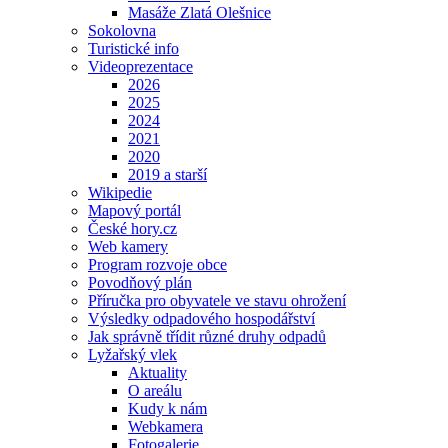
Masáže Zlatá Olešnice
Sokolovna
Turistické info
Videoprezentace
2026
2025
2024
2021
2020
2019 a starší
Wikipedie
Mapový portál
České hory.cz
Web kamery
Program rozvoje obce
Povodňový plán
Příručka pro obyvatele ve stavu ohrožení
Výsledky odpadového hospodářství
Jak správně třídit různé druhy odpadů
Lyžařský vlek
Aktuality
O areálu
Kudy k nám
Webkamera
Fotogalerie