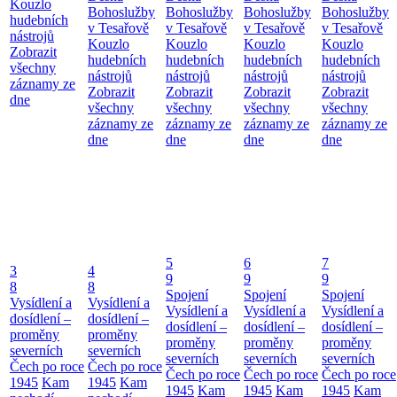
Kouzlo
Bohoslužby
Bohoslužby
Bohoslužby
Bohoslužby
hudebních
v Tesařově
v Tesařově
v Tesařově
v Tesařově
nástrojů
Kouzlo
Kouzlo
Kouzlo
Kouzlo
Zobrazit
hudebních
hudebních
hudebních
hudebních
všechny
nástrojů
nástrojů
nástrojů
nástrojů
záznamy ze
Zobrazit
Zobrazit
Zobrazit
Zobrazit
dne
všechny
všechny
všechny
všechny
záznamy ze
záznamy ze
záznamy ze
záznamy ze
dne
dne
dne
dne
5
6
7
3
4
9
9
9
8
8
Spojení
Spojení
Spojení
Vysídlení a
Vysídlení a
Vysídlení a
Vysídlení a
Vysídlení a
dosídlení –
dosídlení –
dosídlení –
dosídlení –
dosídlení –
proměny
proměny
proměny
proměny
proměny
severních
severních
severních
severních
severních
Čech po roce
Čech po roce
Čech po roce
Čech po roce
Čech po roce
1945
Kam
1945
Kam
1945
Kam
1945
Kam
1945
Kam