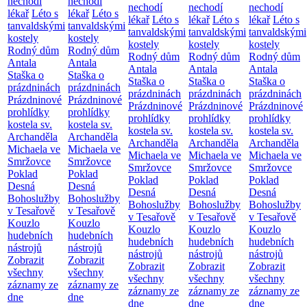
nechodí
nechodí
nechodí
nechodí
nechodí
lékař
Léto s
lékař
Léto s
lékař
Léto s
lékař
Léto s
lékař
Léto s
tanvaldskými
tanvaldskými
tanvaldskými
tanvaldskými
tanvaldskými
kostely
kostely
kostely
kostely
kostely
Rodný dům
Rodný dům
Rodný dům
Rodný dům
Rodný dům
Antala
Antala
Antala
Antala
Antala
Staška o
Staška o
Staška o
Staška o
Staška o
prázdninách
prázdninách
prázdninách
prázdninách
prázdninách
Prázdninové
Prázdninové
Prázdninové
Prázdninové
Prázdninové
prohlídky
prohlídky
prohlídky
prohlídky
prohlídky
kostela sv.
kostela sv.
kostela sv.
kostela sv.
kostela sv.
Archanděla
Archanděla
Archanděla
Archanděla
Archanděla
Michaela ve
Michaela ve
Michaela ve
Michaela ve
Michaela ve
Smržovce
Smržovce
Smržovce
Smržovce
Smržovce
Poklad
Poklad
Poklad
Poklad
Poklad
Desná
Desná
Desná
Desná
Desná
Bohoslužby
Bohoslužby
Bohoslužby
Bohoslužby
Bohoslužby
v Tesařově
v Tesařově
v Tesařově
v Tesařově
v Tesařově
Kouzlo
Kouzlo
Kouzlo
Kouzlo
Kouzlo
hudebních
hudebních
hudebních
hudebních
hudebních
nástrojů
nástrojů
nástrojů
nástrojů
nástrojů
Zobrazit
Zobrazit
Zobrazit
Zobrazit
Zobrazit
všechny
všechny
všechny
všechny
všechny
záznamy ze
záznamy ze
záznamy ze
záznamy ze
záznamy ze
dne
dne
dne
dne
dne