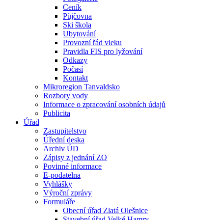
Ceník
Půjčovna
Ski škola
Ubytování
Provozní řád vleku
Pravidla FIS pro lyžování
Odkazy
Počasí
Kontakt
Mikroregion Tanvaldsko
Rozbory vody
Informace o zpracování osobních údajů
Publicita
Úřad
Zastupitelstvo
Úřední deska
Archiv ÚD
Zápisy z jednání ZO
Povinné informace
E-podatelna
Vyhlášky
Výroční zprávy
Formuláře
Obecní úřad Zlatá Olešnice
Stavební úřad Velké Hamry