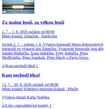
Za malou louží, za velkou louží
2. 7. - 1. 8. 2026 začátek od 00:00
Místo konání:
Zámeček - Smržovka
čtvrtek 2. 7. – sobota 1. 8. Výstava fotografií Sboru dobrovolných
fotografů ve výstavní síni Zámečku. Vystavené fotografie jsou díly
Jakuba Hlubučka, Ivana Indráčka, Vojty Indráčka, Petra
Medřického, Petra Šenekela, Petra Šikoly a Pavla Švece.
Kam nechodí lékař
13. 7. - 30. 8. 2026 začátek od 00:00
Místo konání:
Kittelovo muzeum Krásná - Pěnčín
Výstava obrazů Karla Vepřeka.