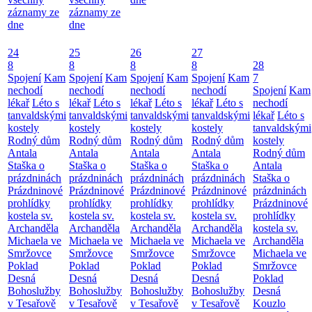
záznamy ze
záznamy ze
dne
dne
24
25
26
27
8
8
8
8
28
Spojení
Kam
Spojení
Kam
Spojení
Kam
Spojení
Kam
7
nechodí
nechodí
nechodí
nechodí
Spojení
Kam
lékař
Léto s
lékař
Léto s
lékař
Léto s
lékař
Léto s
nechodí
tanvaldskými
tanvaldskými
tanvaldskými
tanvaldskými
lékař
Léto s
kostely
kostely
kostely
kostely
tanvaldskými
Rodný dům
Rodný dům
Rodný dům
Rodný dům
kostely
Antala
Antala
Antala
Antala
Rodný dům
Staška o
Staška o
Staška o
Staška o
Antala
prázdninách
prázdninách
prázdninách
prázdninách
Staška o
Prázdninové
Prázdninové
Prázdninové
Prázdninové
prázdninách
prohlídky
prohlídky
prohlídky
prohlídky
Prázdninové
kostela sv.
kostela sv.
kostela sv.
kostela sv.
prohlídky
Archanděla
Archanděla
Archanděla
Archanděla
kostela sv.
Michaela ve
Michaela ve
Michaela ve
Michaela ve
Archanděla
Smržovce
Smržovce
Smržovce
Smržovce
Michaela ve
Poklad
Poklad
Poklad
Poklad
Smržovce
Desná
Desná
Desná
Desná
Poklad
Bohoslužby
Bohoslužby
Bohoslužby
Bohoslužby
Desná
v Tesařově
v Tesařově
v Tesařově
v Tesařově
Kouzlo