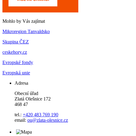
Mohlo by Vás zajímat
Mikroregion Tanvaldsko
Skupina ČEZ
ceskehory.cz
Evropské fondy
Evropská unie
Adresa
Obecní úřad
Zlatá Olešnice 172
468 47
tel.:
+420 483 769 190
email:
ou@zlata-olesnice.cz