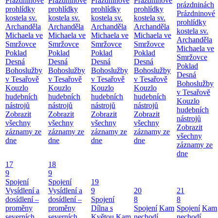
Prázdninové
Prázdninové
Prázdninové
Prázdninové
prázdninách
prohlídky
prohlídky
prohlídky
prohlídky
Prázdninové
kostela sv.
kostela sv.
kostela sv.
kostela sv.
prohlídky
Archanděla
Archanděla
Archanděla
Archanděla
kostela sv.
Michaela ve
Michaela ve
Michaela ve
Michaela ve
Archanděla
Smržovce
Smržovce
Smržovce
Smržovce
Michaela ve
Poklad
Poklad
Poklad
Poklad
Smržovce
Desná
Desná
Desná
Desná
Poklad
Bohoslužby
Bohoslužby
Bohoslužby
Bohoslužby
Desná
v Tesařově
v Tesařově
v Tesařově
v Tesařově
Bohoslužby
Kouzlo
Kouzlo
Kouzlo
Kouzlo
v Tesařově
hudebních
hudebních
hudebních
hudebních
Kouzlo
nástrojů
nástrojů
nástrojů
nástrojů
hudebních
Zobrazit
Zobrazit
Zobrazit
Zobrazit
nástrojů
všechny
všechny
všechny
všechny
Zobrazit
záznamy ze
záznamy ze
záznamy ze
záznamy ze
všechny
dne
dne
dne
dne
záznamy ze
dne
17
18
9
9
Spojení
Spojení
19
Vysídlení a
Vysídlení a
9
20
21
dosídlení –
dosídlení –
Spojení
8
8
proměny
proměny
Dílna s
Spojení
Kam
Spojení
Kam
severních
severních
Květou
Kam
nechodí
nechodí