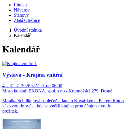
Lhotka
Návarov
Stanový
Zlatá Olešnice
Úvodní stránka
Kalendář
Kalendář
Výstava - Krajina vnitřní
4. - 31. 7. 2026 začátek od 06:00
Místo konání:
EKONA, spol. s r.o - Krkonošská 279, Desná
Monika Schillingová společně s Janem Kováříkem a Petrem Rotou
vás zvou do světa, kde se vnější krajina proměňuje ve vnitřní
prožitek.