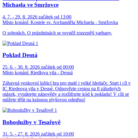
Michaela ve Smržovce
4. 7. - 29. 8. 2026 začátek od 13:00
Místo konání:
Kostele sv. Archanděla Michaela - Smržovka
O sobotách. O prázdninách se rovněž rozeznějí varhany.
Poklad Desná
25. 6. - 30. 8. 2026 začátek od 00:00
Místo konání:
Riedlova vila - Desná
Zábavná venkovní lušticí hra pro malé i velké hledače. Start i cíl v
IC Riedeova vila v Desné. Odpovězte cestou na 8 záludných
otázek, vypátrejte nápovědy a rozšifrujte kód k pokladu! V cíli se
můžete těšit na krásnou plyšovou odměnu!
Bohoslužby v Tesařově
31. 5. - 27. 8. 2026 začátek od 10:00