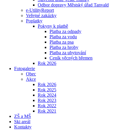
Odbor dopravy Městský úřad Tanvald
e-UtilityReport
Veřejné zakázky
Poplatky
Pokyny k platbě
Platba za odpady
Platba za vodu
Platba za psa
Platba za hroby
Platba za ubytování
Ceník věcných břemen
Rok 2026
Fotogalerie
Obec
Akce
Rok 2026
Rok 2025
Rok 2024
Rok 2023
Rok 2022
Rok 2021
ZŠ a MŠ
Ski areál
Kontakty