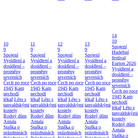
14
10
10
11
12
13
Spojení
9
9
9
9
Hudební
Spojení
Spojení
Spojení
Spojení
festival
Vysídlení a
Vysídlení a
Vysídlení a
Vysídlení a
Eurion 2026
dosídlení –
dosídlení –
dosídlení –
dosídlení –
Vysídlení a
proměny
proměny
proměny
proměny
dosídlení –
severních
severních
severních
severních
proměny
Čech po roce
Čech po roce
Čech po roce
Čech po roce
severních
1945
Kam
1945
Kam
1945
Kam
1945
Kam
Čech po roce
nechodí
nechodí
nechodí
nechodí
1945
Kam
lékař
Léto s
lékař
Léto s
lékař
Léto s
lékař
Léto s
nechodí
tanvaldskými
tanvaldskými
tanvaldskými
tanvaldskými
lékař
Léto s
kostely
kostely
kostely
kostely
tanvaldskými
Rodný dům
Rodný dům
Rodný dům
Rodný dům
kostely
Antala
Antala
Antala
Antala
Rodný dům
Staška o
Staška o
Staška o
Staška o
Antala
prázdninách
prázdninách
prázdninách
prázdninách
Staška o