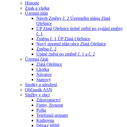
Historie
Znak a vlajka
Územní plán
Návrh Změny č. 2 Územního plánu Zlatá
Olešnice
ÚP Zlatá Olešnice úplné znění po vydání změny
č. 1
Změna č. 1 ÚP Zlatá Olešnice
Nový územní plán obce Zlatá Olešnice
Změna č. 2
Úplné znění po změně č. 1 a č. 2
Územní části
Zlatá Olešnice
Lhotka
Návarov
Stanový
Spolky a sdružení
Občasník ASN
Služby v obci
Zdravotnictví
Firmy, živnosti
Pošta
Telefonní seznam
Knihovna
Dětské hřiště