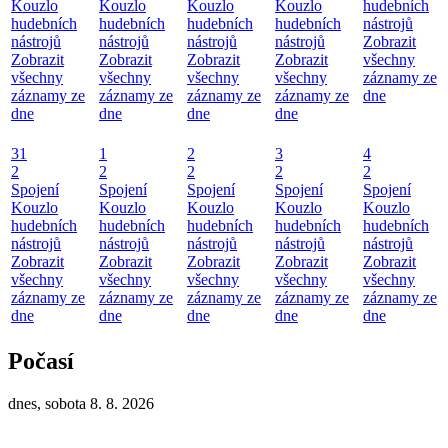
Kouzlo
Kouzlo
Kouzlo
Kouzlo
hudebních
hudebních
hudebních
hudebních
hudebních
nástrojů
nástrojů
nástrojů
nástrojů
nástrojů
Zobrazit
Zobrazit
Zobrazit
Zobrazit
Zobrazit
všechny
všechny
všechny
všechny
všechny
záznamy ze
záznamy ze
záznamy ze
záznamy ze
záznamy ze
dne
dne
dne
dne
dne
31
1
2
3
4
2
2
2
2
2
Spojení
Spojení
Spojení
Spojení
Spojení
Kouzlo
Kouzlo
Kouzlo
Kouzlo
Kouzlo
hudebních
hudebních
hudebních
hudebních
hudebních
nástrojů
nástrojů
nástrojů
nástrojů
nástrojů
Zobrazit
Zobrazit
Zobrazit
Zobrazit
Zobrazit
všechny
všechny
všechny
všechny
všechny
záznamy ze
záznamy ze
záznamy ze
záznamy ze
záznamy ze
dne
dne
dne
dne
dne
Počasí
dnes, sobota 8. 8. 2026