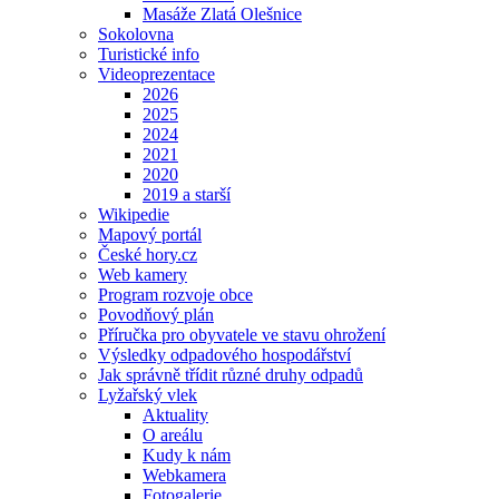
Masáže Zlatá Olešnice
Sokolovna
Turistické info
Videoprezentace
2026
2025
2024
2021
2020
2019 a starší
Wikipedie
Mapový portál
České hory.cz
Web kamery
Program rozvoje obce
Povodňový plán
Příručka pro obyvatele ve stavu ohrožení
Výsledky odpadového hospodářství
Jak správně třídit různé druhy odpadů
Lyžařský vlek
Aktuality
O areálu
Kudy k nám
Webkamera
Fotogalerie