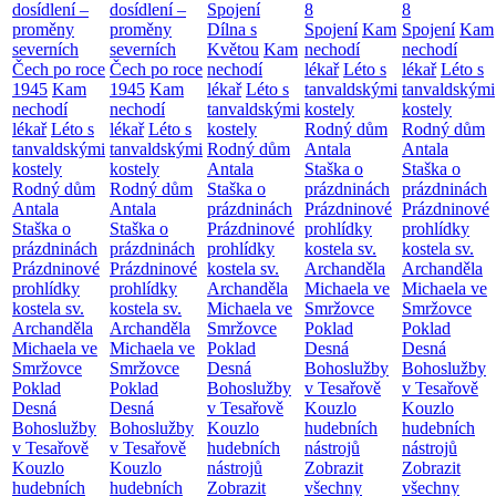
dosídlení –
dosídlení –
Spojení
8
8
proměny
proměny
Dílna s
Spojení
Kam
Spojení
Kam
severních
severních
Květou
Kam
nechodí
nechodí
Čech po roce
Čech po roce
nechodí
lékař
Léto s
lékař
Léto s
1945
Kam
1945
Kam
lékař
Léto s
tanvaldskými
tanvaldskými
nechodí
nechodí
tanvaldskými
kostely
kostely
lékař
Léto s
lékař
Léto s
kostely
Rodný dům
Rodný dům
tanvaldskými
tanvaldskými
Rodný dům
Antala
Antala
kostely
kostely
Antala
Staška o
Staška o
Rodný dům
Rodný dům
Staška o
prázdninách
prázdninách
Antala
Antala
prázdninách
Prázdninové
Prázdninové
Staška o
Staška o
Prázdninové
prohlídky
prohlídky
prázdninách
prázdninách
prohlídky
kostela sv.
kostela sv.
Prázdninové
Prázdninové
kostela sv.
Archanděla
Archanděla
prohlídky
prohlídky
Archanděla
Michaela ve
Michaela ve
kostela sv.
kostela sv.
Michaela ve
Smržovce
Smržovce
Archanděla
Archanděla
Smržovce
Poklad
Poklad
Michaela ve
Michaela ve
Poklad
Desná
Desná
Smržovce
Smržovce
Desná
Bohoslužby
Bohoslužby
Poklad
Poklad
Bohoslužby
v Tesařově
v Tesařově
Desná
Desná
v Tesařově
Kouzlo
Kouzlo
Bohoslužby
Bohoslužby
Kouzlo
hudebních
hudebních
v Tesařově
v Tesařově
hudebních
nástrojů
nástrojů
Kouzlo
Kouzlo
nástrojů
Zobrazit
Zobrazit
hudebních
hudebních
Zobrazit
všechny
všechny