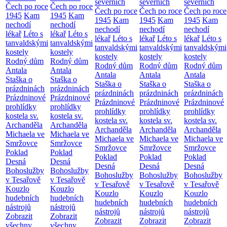
severních
severních
severních
Čech po roce
Čech po roce
Čech po roce
Čech po roce
Čech po roce
1945
Kam
1945
Kam
1945
Kam
1945
Kam
1945
Kam
nechodí
nechodí
nechodí
nechodí
nechodí
lékař
Léto s
lékař
Léto s
lékař
Léto s
lékař
Léto s
lékař
Léto s
tanvaldskými
tanvaldskými
tanvaldskými
tanvaldskými
tanvaldskými
kostely
kostely
kostely
kostely
kostely
Rodný dům
Rodný dům
Rodný dům
Rodný dům
Rodný dům
Antala
Antala
Antala
Antala
Antala
Staška o
Staška o
Staška o
Staška o
Staška o
prázdninách
prázdninách
prázdninách
prázdninách
prázdninách
Prázdninové
Prázdninové
Prázdninové
Prázdninové
Prázdninové
prohlídky
prohlídky
prohlídky
prohlídky
prohlídky
kostela sv.
kostela sv.
kostela sv.
kostela sv.
kostela sv.
Archanděla
Archanděla
Archanděla
Archanděla
Archanděla
Michaela ve
Michaela ve
Michaela ve
Michaela ve
Michaela ve
Smržovce
Smržovce
Smržovce
Smržovce
Smržovce
Poklad
Poklad
Poklad
Poklad
Poklad
Desná
Desná
Desná
Desná
Desná
Bohoslužby
Bohoslužby
Bohoslužby
Bohoslužby
Bohoslužby
v Tesařově
v Tesařově
v Tesařově
v Tesařově
v Tesařově
Kouzlo
Kouzlo
Kouzlo
Kouzlo
Kouzlo
hudebních
hudebních
hudebních
hudebních
hudebních
nástrojů
nástrojů
nástrojů
nástrojů
nástrojů
Zobrazit
Zobrazit
Zobrazit
Zobrazit
Zobrazit
všechny
všechny