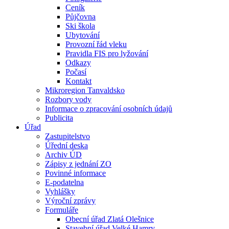
Ceník
Půjčovna
Ski škola
Ubytování
Provozní řád vleku
Pravidla FIS pro lyžování
Odkazy
Počasí
Kontakt
Mikroregion Tanvaldsko
Rozbory vody
Informace o zpracování osobních údajů
Publicita
Úřad
Zastupitelstvo
Úřední deska
Archiv ÚD
Zápisy z jednání ZO
Povinné informace
E-podatelna
Vyhlášky
Výroční zprávy
Formuláře
Obecní úřad Zlatá Olešnice
Stavební úřad Velké Hamry