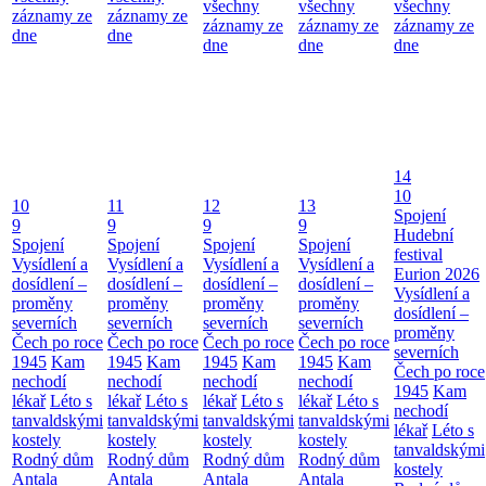
všechny
všechny
všechny
záznamy ze
záznamy ze
záznamy ze
záznamy ze
záznamy ze
dne
dne
dne
dne
dne
14
10
10
11
12
13
Spojení
9
9
9
9
Hudební
Spojení
Spojení
Spojení
Spojení
festival
Vysídlení a
Vysídlení a
Vysídlení a
Vysídlení a
Eurion 2026
dosídlení –
dosídlení –
dosídlení –
dosídlení –
Vysídlení a
proměny
proměny
proměny
proměny
dosídlení –
severních
severních
severních
severních
proměny
Čech po roce
Čech po roce
Čech po roce
Čech po roce
severních
1945
Kam
1945
Kam
1945
Kam
1945
Kam
Čech po roce
nechodí
nechodí
nechodí
nechodí
1945
Kam
lékař
Léto s
lékař
Léto s
lékař
Léto s
lékař
Léto s
nechodí
tanvaldskými
tanvaldskými
tanvaldskými
tanvaldskými
lékař
Léto s
kostely
kostely
kostely
kostely
tanvaldskými
Rodný dům
Rodný dům
Rodný dům
Rodný dům
kostely
Antala
Antala
Antala
Antala