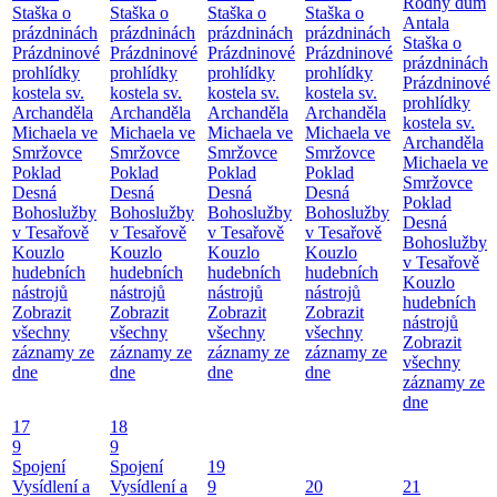
Rodný dům
Staška o
Staška o
Staška o
Staška o
Antala
prázdninách
prázdninách
prázdninách
prázdninách
Staška o
Prázdninové
Prázdninové
Prázdninové
Prázdninové
prázdninách
prohlídky
prohlídky
prohlídky
prohlídky
Prázdninové
kostela sv.
kostela sv.
kostela sv.
kostela sv.
prohlídky
Archanděla
Archanděla
Archanděla
Archanděla
kostela sv.
Michaela ve
Michaela ve
Michaela ve
Michaela ve
Archanděla
Smržovce
Smržovce
Smržovce
Smržovce
Michaela ve
Poklad
Poklad
Poklad
Poklad
Smržovce
Desná
Desná
Desná
Desná
Poklad
Bohoslužby
Bohoslužby
Bohoslužby
Bohoslužby
Desná
v Tesařově
v Tesařově
v Tesařově
v Tesařově
Bohoslužby
Kouzlo
Kouzlo
Kouzlo
Kouzlo
v Tesařově
hudebních
hudebních
hudebních
hudebních
Kouzlo
nástrojů
nástrojů
nástrojů
nástrojů
hudebních
Zobrazit
Zobrazit
Zobrazit
Zobrazit
nástrojů
všechny
všechny
všechny
všechny
Zobrazit
záznamy ze
záznamy ze
záznamy ze
záznamy ze
všechny
dne
dne
dne
dne
záznamy ze
dne
17
18
9
9
Spojení
Spojení
19
Vysídlení a
Vysídlení a
9
20
21