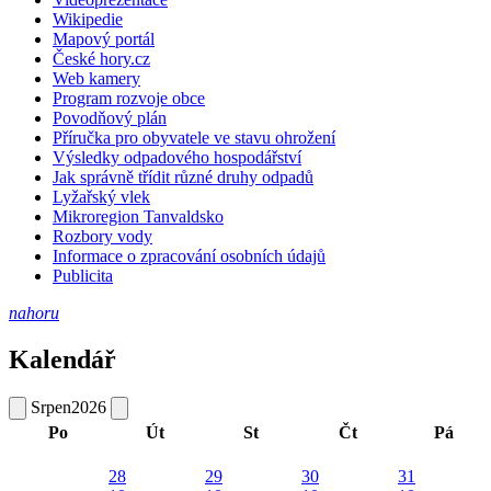
Wikipedie
Mapový portál
České hory.cz
Web kamery
Program rozvoje obce
Povodňový plán
Příručka pro obyvatele ve stavu ohrožení
Výsledky odpadového hospodářství
Jak správně třídit různé druhy odpadů
Lyžařský vlek
Mikroregion Tanvaldsko
Rozbory vody
Informace o zpracování osobních údajů
Publicita
nahoru
Kalendář
Srpen
2026
Po
Út
St
Čt
Pá
28
29
30
31