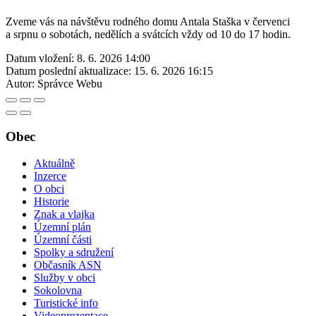
Zveme vás na návštěvu rodného domu Antala Staška v červenci
a srpnu o sobotách, nedělích a svátcích vždy od 10 do 17 hodin.
Datum vložení:
8. 6. 2026 14:00
Datum poslední aktualizace:
15. 6. 2026 16:15
Autor:
Správce Webu
Obec
Aktuálně
Inzerce
O obci
Historie
Znak a vlajka
Územní plán
Územní části
Spolky a sdružení
Občasník ASN
Služby v obci
Sokolovna
Turistické info
Videoprezentace