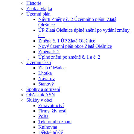
Historie
Znak a vlajka
Územní plán
Návrh Změny č. 2 Územního plánu Zlatá
Olešnice
ÚP Zlatá Olešnice úplné znění po vydání změny
č. 1
Změna č. 1 ÚP Zlatá Olešnice
Nový územní plán obce Zlatá Olešnice
Změna č. 2
Úplné znění po změně č. 1 a č. 2
Územní části
Zlatá Olešnice
Lhotka
Návarov
Stanový
Spolky a sdružení
Občasník ASN
Služby v obci
Zdravotnictví
Firmy, živnosti
Pošta
Telefonní seznam
Knihovna
Dětské hřiště