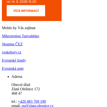
Mohlo by Vás zajímat
Mikroregion Tanvaldsko
Skupina ČEZ
ceskehory.cz
Evropské fondy
Evropská unie
Adresa
Obecní úřad
Zlatá Olešnice 172
468 47
tel.:
+420 483 769 190
email:
ou@zlata-olesnice.cz