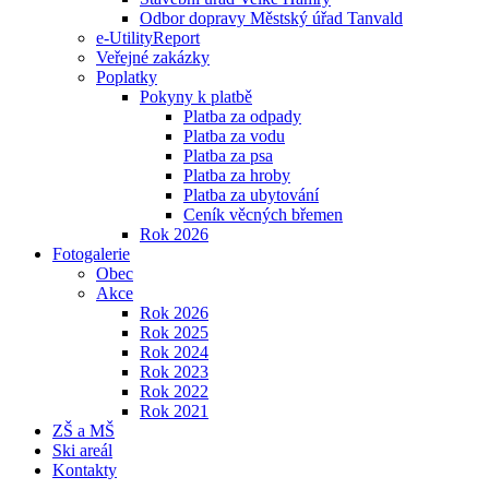
Odbor dopravy Městský úřad Tanvald
e-UtilityReport
Veřejné zakázky
Poplatky
Pokyny k platbě
Platba za odpady
Platba za vodu
Platba za psa
Platba za hroby
Platba za ubytování
Ceník věcných břemen
Rok 2026
Fotogalerie
Obec
Akce
Rok 2026
Rok 2025
Rok 2024
Rok 2023
Rok 2022
Rok 2021
ZŠ a MŠ
Ski areál
Kontakty