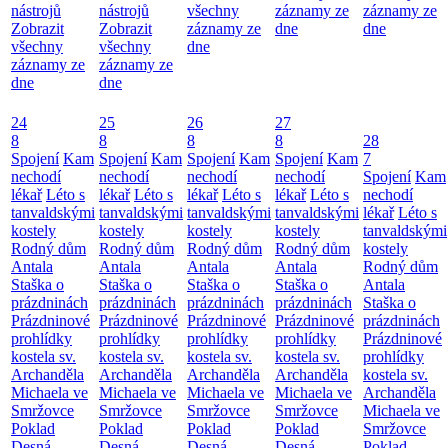
nástrojů
nástrojů
všechny
záznamy ze
záznamy ze
Zobrazit
Zobrazit
záznamy ze
dne
dne
všechny
všechny
dne
záznamy ze
záznamy ze
dne
dne
24
25
26
27
8
8
8
8
28
Spojení
Kam
Spojení
Kam
Spojení
Kam
Spojení
Kam
7
nechodí
nechodí
nechodí
nechodí
Spojení
Kam
lékař
Léto s
lékař
Léto s
lékař
Léto s
lékař
Léto s
nechodí
tanvaldskými
tanvaldskými
tanvaldskými
tanvaldskými
lékař
Léto s
kostely
kostely
kostely
kostely
tanvaldskými
Rodný dům
Rodný dům
Rodný dům
Rodný dům
kostely
Antala
Antala
Antala
Antala
Rodný dům
Staška o
Staška o
Staška o
Staška o
Antala
prázdninách
prázdninách
prázdninách
prázdninách
Staška o
Prázdninové
Prázdninové
Prázdninové
Prázdninové
prázdninách
prohlídky
prohlídky
prohlídky
prohlídky
Prázdninové
kostela sv.
kostela sv.
kostela sv.
kostela sv.
prohlídky
Archanděla
Archanděla
Archanděla
Archanděla
kostela sv.
Michaela ve
Michaela ve
Michaela ve
Michaela ve
Archanděla
Smržovce
Smržovce
Smržovce
Smržovce
Michaela ve
Poklad
Poklad
Poklad
Poklad
Smržovce
Desná
Desná
Desná
Desná
Poklad