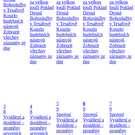
za velkou
za velkou
za velkou
za velkou
Bohoslužby
louží
Poklad
louží
Poklad
louží
Poklad
louží
Poklad
v Tesařově
Desná
Desná
Desná
Desná
Kouzlo
Bohoslužby
Bohoslužby
Bohoslužby
Bohoslužby
hudebních
v Tesařově
v Tesařově
v Tesařově
v Tesařově
nástrojů
Kouzlo
Kouzlo
Kouzlo
Kouzlo
Zobrazit
hudebních
hudebních
hudebních
hudebních
všechny
nástrojů
nástrojů
nástrojů
nástrojů
záznamy ze
Zobrazit
Zobrazit
Zobrazit
Zobrazit
dne
všechny
všechny
všechny
všechny
záznamy ze
záznamy ze
záznamy ze
záznamy ze
dne
dne
dne
dne
5
6
7
3
4
9
9
9
8
8
Spojení
Spojení
Spojení
Vysídlení a
Vysídlení a
Vysídlení a
Vysídlení a
Vysídlení a
dosídlení –
dosídlení –
dosídlení –
dosídlení –
dosídlení –
proměny
proměny
proměny
proměny
proměny
severních
severních