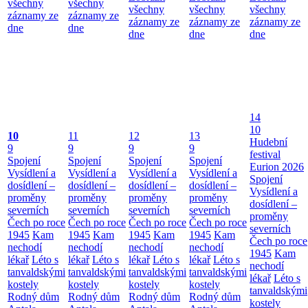
všechny
všechny
všechny
všechny
všechny
záznamy ze
záznamy ze
záznamy ze
záznamy ze
záznamy ze
dne
dne
dne
dne
dne
14
10
10
11
12
13
Hudební
9
9
9
9
festival
Spojení
Spojení
Spojení
Spojení
Eurion 2026
Vysídlení a
Vysídlení a
Vysídlení a
Vysídlení a
Spojení
dosídlení –
dosídlení –
dosídlení –
dosídlení –
Vysídlení a
proměny
proměny
proměny
proměny
dosídlení –
severních
severních
severních
severních
proměny
Čech po roce
Čech po roce
Čech po roce
Čech po roce
severních
1945
Kam
1945
Kam
1945
Kam
1945
Kam
Čech po roce
nechodí
nechodí
nechodí
nechodí
1945
Kam
lékař
Léto s
lékař
Léto s
lékař
Léto s
lékař
Léto s
nechodí
tanvaldskými
tanvaldskými
tanvaldskými
tanvaldskými
lékař
Léto s
kostely
kostely
kostely
kostely
tanvaldskými
Rodný dům
Rodný dům
Rodný dům
Rodný dům
kostely