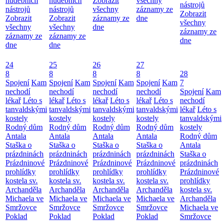
hudebních
hudebních
Zobrazit
všechny
nástrojů
nástrojů
nástrojů
všechny
záznamy ze
Zobrazit
Zobrazit
Zobrazit
záznamy ze
dne
všechny
všechny
všechny
dne
záznamy ze
záznamy ze
záznamy ze
dne
dne
dne
24
25
26
27
8
8
8
8
28
Spojení
Kam
Spojení
Kam
Spojení
Kam
Spojení
Kam
7
nechodí
nechodí
nechodí
nechodí
Spojení
Kam
lékař
Léto s
lékař
Léto s
lékař
Léto s
lékař
Léto s
nechodí
tanvaldskými
tanvaldskými
tanvaldskými
tanvaldskými
lékař
Léto s
kostely
kostely
kostely
kostely
tanvaldskými
Rodný dům
Rodný dům
Rodný dům
Rodný dům
kostely
Antala
Antala
Antala
Antala
Rodný dům
Staška o
Staška o
Staška o
Staška o
Antala
prázdninách
prázdninách
prázdninách
prázdninách
Staška o
Prázdninové
Prázdninové
Prázdninové
Prázdninové
prázdninách
prohlídky
prohlídky
prohlídky
prohlídky
Prázdninové
kostela sv.
kostela sv.
kostela sv.
kostela sv.
prohlídky
Archanděla
Archanděla
Archanděla
Archanděla
kostela sv.
Michaela ve
Michaela ve
Michaela ve
Michaela ve
Archanděla
Smržovce
Smržovce
Smržovce
Smržovce
Michaela ve
Poklad
Poklad
Poklad
Poklad
Smržovce