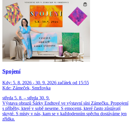
Spojení
Kdy:
5. 8. 2026 - 30. 9. 2026 začátek od 15:55
Kde:
Zámeček, Smržovka
středa 5. 8. – středa 30. 9.
Výstava obrazů Šárky Endtové ve výstavní síni Zámečku. Propojení
s příběhy, které v sobě neseme. S emocemi, které často zůstávají
skryté. S místy v nás, kam se v každodenním spěchu dostáváme jen
zřídka.