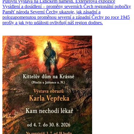
Putovní výstava na Lidickém náměstí. Exteriérová expozice
Vysídlení a dosídlení – proměny severních Čech regionální pobočky
Paměť národa Severní Čechy ukazuje, jak zásadní a
polozapomenutou proměnou severní a západní Čechy po roce 1945
prošly a jak tyto události ovlivňují náš region dodnes.