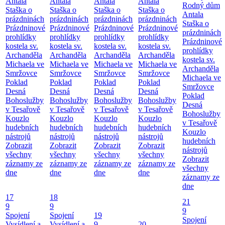
Antala
Antala
Antala
Antala
Rodný dům
Staška o
Staška o
Staška o
Staška o
Antala
prázdninách
prázdninách
prázdninách
prázdninách
Staška o
Prázdninové
Prázdninové
Prázdninové
Prázdninové
prázdninách
prohlídky
prohlídky
prohlídky
prohlídky
Prázdninové
kostela sv.
kostela sv.
kostela sv.
kostela sv.
prohlídky
Archanděla
Archanděla
Archanděla
Archanděla
kostela sv.
Michaela ve
Michaela ve
Michaela ve
Michaela ve
Archanděla
Smržovce
Smržovce
Smržovce
Smržovce
Michaela ve
Poklad
Poklad
Poklad
Poklad
Smržovce
Desná
Desná
Desná
Desná
Poklad
Bohoslužby
Bohoslužby
Bohoslužby
Bohoslužby
Desná
v Tesařově
v Tesařově
v Tesařově
v Tesařově
Bohoslužby
Kouzlo
Kouzlo
Kouzlo
Kouzlo
v Tesařově
hudebních
hudebních
hudebních
hudebních
Kouzlo
nástrojů
nástrojů
nástrojů
nástrojů
hudebních
Zobrazit
Zobrazit
Zobrazit
Zobrazit
nástrojů
všechny
všechny
všechny
všechny
Zobrazit
záznamy ze
záznamy ze
záznamy ze
záznamy ze
všechny
dne
dne
dne
dne
záznamy ze
dne
17
18
21
9
9
9
Spojení
Spojení
19
Spojení
Vysídlení a
Vysídlení a
9
20