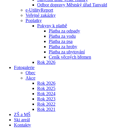
Odbor dopravy Městský úřad Tanvald
e-UtilityReport
Veřejné zakázky
Poplatky
Pokyny k platbě
Platba za odpady
Platba za vodu
Platba za psa
Platba za hroby
Platba za ubytování
Ceník věcných břemen
Rok 2026
Fotogalerie
Obec
Akce
Rok 2026
Rok 2025
Rok 2024
Rok 2023
Rok 2022
Rok 2021
ZŠ a MŠ
Ski areál
Kontakty