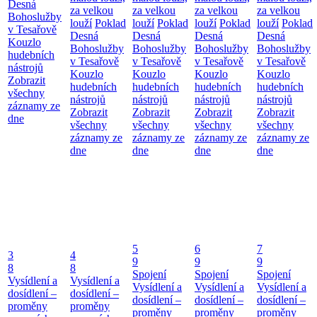
Desná
za velkou
za velkou
za velkou
za velkou
Bohoslužby
louží
Poklad
louží
Poklad
louží
Poklad
louží
Poklad
v Tesařově
Desná
Desná
Desná
Desná
Kouzlo
Bohoslužby
Bohoslužby
Bohoslužby
Bohoslužby
hudebních
v Tesařově
v Tesařově
v Tesařově
v Tesařově
nástrojů
Kouzlo
Kouzlo
Kouzlo
Kouzlo
Zobrazit
hudebních
hudebních
hudebních
hudebních
všechny
nástrojů
nástrojů
nástrojů
nástrojů
záznamy ze
Zobrazit
Zobrazit
Zobrazit
Zobrazit
dne
všechny
všechny
všechny
všechny
záznamy ze
záznamy ze
záznamy ze
záznamy ze
dne
dne
dne
dne
5
6
7
3
4
9
9
9
8
8
Spojení
Spojení
Spojení
Vysídlení a
Vysídlení a
Vysídlení a
Vysídlení a
Vysídlení a
dosídlení –
dosídlení –
dosídlení –
dosídlení –
dosídlení –
proměny
proměny
proměny
proměny
proměny