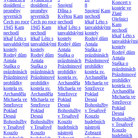
Koncert v
dosídlení –
dosídlení –
Spojení
8
kostele ve
proměny
proměny
Dílna s
Spojení
Kam
Zlaté
severních
severních
Květou
Kam
nechodí
Olešnici
Čech po roce
Čech po roce
nechodí
lékař
Léto s
Kam
1945
Kam
1945
Kam
lékař
Léto s
tanvaldskými
nechodí
nechodí
nechodí
tanvaldskými
kostely
lékař
Léto s
lékař
Léto s
lékař
Léto s
kostely
Rodný dům
tanvaldskými
tanvaldskými
tanvaldskými
Rodný dům
Antala
kostely
kostely
kostely
Antala
Staška o
Rodný dům
Rodný dům
Rodný dům
Staška o
prázdninách
Antala
Antala
Antala
prázdninách
Prázdninové
Staška o
Staška o
Staška o
Prázdninové
prohlídky
prázdninách
prázdninách
prázdninách
prohlídky
kostela sv.
Prázdninové
Prázdninové
Prázdninové
kostela sv.
Archanděla
prohlídky
prohlídky
prohlídky
Archanděla
Michaela ve
kostela sv.
kostela sv.
kostela sv.
Michaela ve
Smržovce
Archanděla
Archanděla
Archanděla
Smržovce
Poklad
Michaela ve
Michaela ve
Michaela ve
Poklad
Desná
Smržovce
Smržovce
Smržovce
Desná
Bohoslužby
Poklad
Poklad
Poklad
Bohoslužby
v Tesařově
Desná
Desná
Desná
v Tesařově
Kouzlo
Bohoslužby
Bohoslužby
Bohoslužby
Kouzlo
hudebních
v Tesařově
v Tesařově
v Tesařově
hudebních
nástrojů
Kouzlo
Kouzlo
Kouzlo
nástrojů
Zobrazit
hudebních