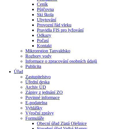
Ceník
Půjčovna
Ski škola
Ubytování
Provozní řád vleku
Pravidla FIS pro lyžování
Odkazy
Počasí
Kontakt
Mikroregion Tanvaldsko
Rozbory vody
Informace o zpracování osobních údajů
Publicita
Úřad
Zastupitelstvo
Úřední deska
Archiv ÚD
Zápisy z jednání ZO
Povinné informace
E-podatelna
Vyhlášky
Výroční zprávy
Formuláře
Obecní úřad Zlatá Olešnice
Stavební úřad Velké Hamry