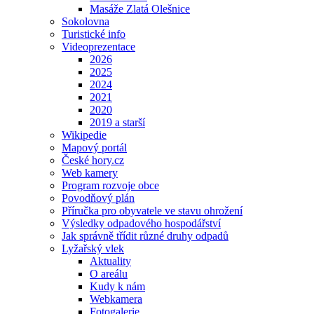
Masáže Zlatá Olešnice
Sokolovna
Turistické info
Videoprezentace
2026
2025
2024
2021
2020
2019 a starší
Wikipedie
Mapový portál
České hory.cz
Web kamery
Program rozvoje obce
Povodňový plán
Příručka pro obyvatele ve stavu ohrožení
Výsledky odpadového hospodářství
Jak správně třídit různé druhy odpadů
Lyžařský vlek
Aktuality
O areálu
Kudy k nám
Webkamera
Fotogalerie