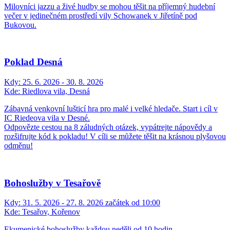
Milovníci jazzu a živé hudby se mohou těšit na příjemný hudební
večer v jedinečném prostředí vily Schowanek v Jiřetíně pod
Bukovou.
Poklad Desná
Kdy:
25. 6. 2026 - 30. 8. 2026
Kde:
Riedlova vila, Desná
Zábavná venkovní lušticí hra pro malé i velké hledače. Start i cíl v
IC Riedeova vila v Desné.
Odpovězte cestou na 8 záludných otázek, vypátrejte nápovědy a
rozšifrujte kód k pokladu! V cíli se můžete těšit na krásnou plyšovou
odměnu!
Bohoslužby v Tesařově
Kdy:
31. 5. 2026 - 27. 8. 2026 začátek od 10:00
Kde:
Tesařov, Kořenov
Ekumenické bohoslužby každou neděli od 10 hodin