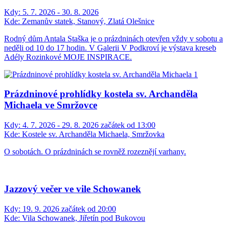
Kdy:
5. 7. 2026 - 30. 8. 2026
Kde:
Zemanův statek, Stanový, Zlatá Olešnice
Rodný dům Antala Staška je o prázdninách otevřen vždy v sobotu a
neděli od 10 do 17 hodin. V Galerii V Podkroví je výstava kreseb
Adély Rozinkové MOJE INSPIRACE.
Prázdninové prohlídky kostela sv. Archanděla
Michaela ve Smržovce
Kdy:
4. 7. 2026 - 29. 8. 2026 začátek od 13:00
Kde:
Kostele sv. Archanděla Michaela, Smržovka
O sobotách. O prázdninách se rovněž rozeznějí varhany.
Jazzový večer ve vile Schowanek
Kdy:
19. 9. 2026 začátek od 20:00
Kde:
Vila Schowanek, Jiřetín pod Bukovou