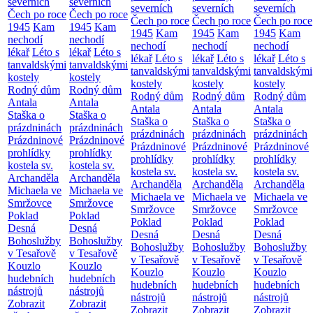
severních
severních
severních
severních
severních
Čech po roce
Čech po roce
Čech po roce
Čech po roce
Čech po roce
1945
Kam
1945
Kam
1945
Kam
1945
Kam
1945
Kam
nechodí
nechodí
nechodí
nechodí
nechodí
lékař
Léto s
lékař
Léto s
lékař
Léto s
lékař
Léto s
lékař
Léto s
tanvaldskými
tanvaldskými
tanvaldskými
tanvaldskými
tanvaldskými
kostely
kostely
kostely
kostely
kostely
Rodný dům
Rodný dům
Rodný dům
Rodný dům
Rodný dům
Antala
Antala
Antala
Antala
Antala
Staška o
Staška o
Staška o
Staška o
Staška o
prázdninách
prázdninách
prázdninách
prázdninách
prázdninách
Prázdninové
Prázdninové
Prázdninové
Prázdninové
Prázdninové
prohlídky
prohlídky
prohlídky
prohlídky
prohlídky
kostela sv.
kostela sv.
kostela sv.
kostela sv.
kostela sv.
Archanděla
Archanděla
Archanděla
Archanděla
Archanděla
Michaela ve
Michaela ve
Michaela ve
Michaela ve
Michaela ve
Smržovce
Smržovce
Smržovce
Smržovce
Smržovce
Poklad
Poklad
Poklad
Poklad
Poklad
Desná
Desná
Desná
Desná
Desná
Bohoslužby
Bohoslužby
Bohoslužby
Bohoslužby
Bohoslužby
v Tesařově
v Tesařově
v Tesařově
v Tesařově
v Tesařově
Kouzlo
Kouzlo
Kouzlo
Kouzlo
Kouzlo
hudebních
hudebních
hudebních
hudebních
hudebních
nástrojů
nástrojů
nástrojů
nástrojů
nástrojů
Zobrazit
Zobrazit
Zobrazit
Zobrazit
Zobrazit