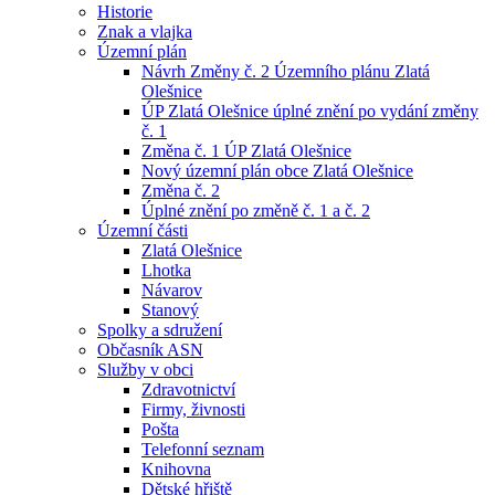
Historie
Znak a vlajka
Územní plán
Návrh Změny č. 2 Územního plánu Zlatá
Olešnice
ÚP Zlatá Olešnice úplné znění po vydání změny
č. 1
Změna č. 1 ÚP Zlatá Olešnice
Nový územní plán obce Zlatá Olešnice
Změna č. 2
Úplné znění po změně č. 1 a č. 2
Územní části
Zlatá Olešnice
Lhotka
Návarov
Stanový
Spolky a sdružení
Občasník ASN
Služby v obci
Zdravotnictví
Firmy, živnosti
Pošta
Telefonní seznam
Knihovna
Dětské hřiště