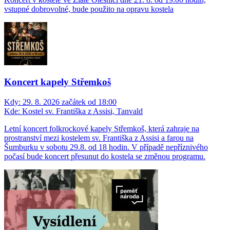
vstupné dobrovolné, bude použito na opravu kostela
Koncert kapely Střemkoš
Kdy:
29. 8. 2026 začátek od 18:00
Kde:
Kostel sv. Františka z Assisi, Tanvald
Letní koncert folkrockové kapely Střemkoš, která zahraje na
prostranství mezi kostelem sv. Františka z Assisi a farou na
Šumburku v sobotu 29.8. od 18 hodin. V případě nepříznivého
počasí bude koncert přesunut do kostela se změnou programu.