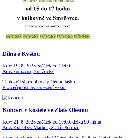
Dílna s Květou
Kdy:
19. 8. 2026 začátek od 15:00
Kde:
knihovna, Smržovka
Tentokrát si ozdobíme plátěnou tašku.
Pro veřejnost bez omezení věku.
Koncert v kostele ve Zlaté Olešnici
Kdy:
21. 8. 2026 začátek od 19:00, délka 90 minut
Kde:
Kostel sv. Martina, Zlatá Olešnice
Koncert v kostele ve Zlaté Olešnici dne 21. 8. od 19:00 hodin,