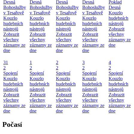
Desná
Desná
Desná
Desná
Poklad
Bohoslužby
Bohoslužby
Bohoslužby
Bohoslužby
Desná
v Tesařově
v Tesařově
v Tesařově
v Tesařově
Kouzlo
Kouzlo
Kouzlo
Kouzlo
Kouzlo
hudebních
hudebních
hudebních
hudebních
hudebních
nástrojů
nástrojů
nástrojů
nástrojů
nástrojů
Zobrazit
Zobrazit
Zobrazit
Zobrazit
Zobrazit
všechny
všechny
všechny
všechny
všechny
záznamy ze
záznamy ze
záznamy ze
záznamy ze
záznamy ze
dne
dne
dne
dne
dne
31
1
2
3
4
2
2
2
2
2
Spojení
Spojení
Spojení
Spojení
Spojení
Kouzlo
Kouzlo
Kouzlo
Kouzlo
Kouzlo
hudebních
hudebních
hudebních
hudebních
hudebních
nástrojů
nástrojů
nástrojů
nástrojů
nástrojů
Zobrazit
Zobrazit
Zobrazit
Zobrazit
Zobrazit
všechny
všechny
všechny
všechny
všechny
záznamy ze
záznamy ze
záznamy ze
záznamy ze
záznamy ze
dne
dne
dne
dne
dne
Počasí