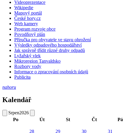
Videoprezentace
Wikipedie
Mapový portál
České hory.cz
Web kamery
Program rozvoje obce
Povodňový plán
Příručka pro obyvatele ve stavu ohrožení
Výsledky odpadového hospodářství
Jak správně třídit různé druhy odpadů
Lyžařský vlek
Mikroregion Tanvaldsko
Rozbory vody
Informace o zpracování osobních údajů
Publicita
nahoru
Kalendář
Srpen
2026
Po
Út
St
Čt
Pá
28
29
30
31