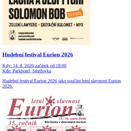
Hudební festival Eurion 2026
Kdy:
14. 8. 2026 začátek od 18:00
Kde:
Parkhotel, Smržovka
Hudební festival Eurion 2026 jako součást letní slavnosti Eurion
2026.