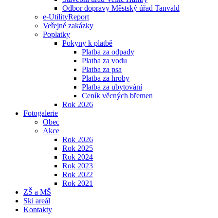
Odbor dopravy Městský úřad Tanvald
e-UtilityReport
Veřejné zakázky
Poplatky
Pokyny k platbě
Platba za odpady
Platba za vodu
Platba za psa
Platba za hroby
Platba za ubytování
Ceník věcných břemen
Rok 2026
Fotogalerie
Obec
Akce
Rok 2026
Rok 2025
Rok 2024
Rok 2023
Rok 2022
Rok 2021
ZŠ a MŠ
Ski areál
Kontakty