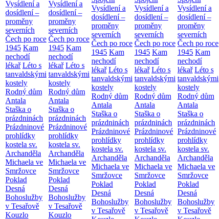
Vysídlení a
Vysídlení a
Vysídlení a
Vysídlení a
Vysídlení a
dosídlení –
dosídlení –
dosídlení –
dosídlení –
dosídlení –
proměny
proměny
proměny
proměny
proměny
severních
severních
severních
severních
severních
Čech po roce
Čech po roce
Čech po roce
Čech po roce
Čech po roce
1945
Kam
1945
Kam
1945
Kam
1945
Kam
1945
Kam
nechodí
nechodí
nechodí
nechodí
nechodí
lékař
Léto s
lékař
Léto s
lékař
Léto s
lékař
Léto s
lékař
Léto s
tanvaldskými
tanvaldskými
tanvaldskými
tanvaldskými
tanvaldskými
kostely
kostely
kostely
kostely
kostely
Rodný dům
Rodný dům
Rodný dům
Rodný dům
Rodný dům
Antala
Antala
Antala
Antala
Antala
Staška o
Staška o
Staška o
Staška o
Staška o
prázdninách
prázdninách
prázdninách
prázdninách
prázdninách
Prázdninové
Prázdninové
Prázdninové
Prázdninové
Prázdninové
prohlídky
prohlídky
prohlídky
prohlídky
prohlídky
kostela sv.
kostela sv.
kostela sv.
kostela sv.
kostela sv.
Archanděla
Archanděla
Archanděla
Archanděla
Archanděla
Michaela ve
Michaela ve
Michaela ve
Michaela ve
Michaela ve
Smržovce
Smržovce
Smržovce
Smržovce
Smržovce
Poklad
Poklad
Poklad
Poklad
Poklad
Desná
Desná
Desná
Desná
Desná
Bohoslužby
Bohoslužby
Bohoslužby
Bohoslužby
Bohoslužby
v Tesařově
v Tesařově
v Tesařově
v Tesařově
v Tesařově
Kouzlo
Kouzlo