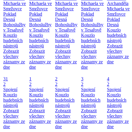
Michaela ve
Michaela ve
Michaela ve
Michaela ve
Archanděla
Smržovce
Smržovce
Smržovce
Smržovce
Michaela ve
Poklad
Poklad
Poklad
Poklad
Smržovce
Desná
Desná
Desná
Desná
Poklad
Bohoslužby
Bohoslužby
Bohoslužby
Bohoslužby
Desná
v Tesařově
v Tesařově
v Tesařově
v Tesařově
Kouzlo
Kouzlo
Kouzlo
Kouzlo
Kouzlo
hudebních
hudebních
hudebních
hudebních
hudebních
nástrojů
nástrojů
nástrojů
nástrojů
nástrojů
Zobrazit
Zobrazit
Zobrazit
Zobrazit
Zobrazit
všechny
všechny
všechny
všechny
všechny
záznamy ze
záznamy ze
záznamy ze
záznamy ze
záznamy ze
dne
dne
dne
dne
dne
31
1
2
3
4
2
2
2
2
2
Spojení
Spojení
Spojení
Spojení
Spojení
Kouzlo
Kouzlo
Kouzlo
Kouzlo
Kouzlo
hudebních
hudebních
hudebních
hudebních
hudebních
nástrojů
nástrojů
nástrojů
nástrojů
nástrojů
Zobrazit
Zobrazit
Zobrazit
Zobrazit
Zobrazit
všechny
všechny
všechny
všechny
všechny
záznamy ze
záznamy ze
záznamy ze
záznamy ze
záznamy ze
dne
dne
dne
dne
dne