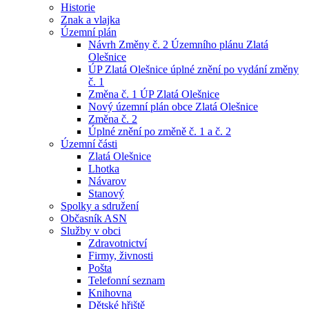
Historie
Znak a vlajka
Územní plán
Návrh Změny č. 2 Územního plánu Zlatá
Olešnice
ÚP Zlatá Olešnice úplné znění po vydání změny
č. 1
Změna č. 1 ÚP Zlatá Olešnice
Nový územní plán obce Zlatá Olešnice
Změna č. 2
Úplné znění po změně č. 1 a č. 2
Územní části
Zlatá Olešnice
Lhotka
Návarov
Stanový
Spolky a sdružení
Občasník ASN
Služby v obci
Zdravotnictví
Firmy, živnosti
Pošta
Telefonní seznam
Knihovna
Dětské hřiště