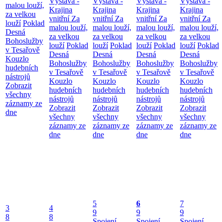
Výstava -
Výstava -
Výstava -
Výstava -
malou louží,
Krajina
Krajina
Krajina
Krajina
za velkou
vnitřní
Za
vnitřní
Za
vnitřní
Za
vnitřní
Za
louží
Poklad
malou louží,
malou louží,
malou louží,
malou louží,
Desná
za velkou
za velkou
za velkou
za velkou
Bohoslužby
louží
Poklad
louží
Poklad
louží
Poklad
louží
Poklad
v Tesařově
Desná
Desná
Desná
Desná
Kouzlo
Bohoslužby
Bohoslužby
Bohoslužby
Bohoslužby
hudebních
v Tesařově
v Tesařově
v Tesařově
v Tesařově
nástrojů
Kouzlo
Kouzlo
Kouzlo
Kouzlo
Zobrazit
hudebních
hudebních
hudebních
hudebních
všechny
nástrojů
nástrojů
nástrojů
nástrojů
záznamy ze
Zobrazit
Zobrazit
Zobrazit
Zobrazit
dne
všechny
všechny
všechny
všechny
záznamy ze
záznamy ze
záznamy ze
záznamy ze
dne
dne
dne
dne
5
6
7
3
4
9
9
9
8
8
Spojení
Spojení
Spojení