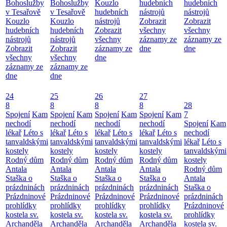
Bohoslužby
Bohoslužby
Kouzlo
hudebních
hudebních
v Tesařově
v Tesařově
hudebních
nástrojů
nástrojů
Kouzlo
Kouzlo
nástrojů
Zobrazit
Zobrazit
hudebních
hudebních
Zobrazit
všechny
všechny
nástrojů
nástrojů
všechny
záznamy ze
záznamy ze
Zobrazit
Zobrazit
záznamy ze
dne
dne
všechny
všechny
dne
záznamy ze
záznamy ze
dne
dne
24
25
26
27
8
8
8
8
28
Spojení
Kam
Spojení
Kam
Spojení
Kam
Spojení
Kam
7
nechodí
nechodí
nechodí
nechodí
Spojení
Kam
lékař
Léto s
lékař
Léto s
lékař
Léto s
lékař
Léto s
nechodí
tanvaldskými
tanvaldskými
tanvaldskými
tanvaldskými
lékař
Léto s
kostely
kostely
kostely
kostely
tanvaldskými
Rodný dům
Rodný dům
Rodný dům
Rodný dům
kostely
Antala
Antala
Antala
Antala
Rodný dům
Staška o
Staška o
Staška o
Staška o
Antala
prázdninách
prázdninách
prázdninách
prázdninách
Staška o
Prázdninové
Prázdninové
Prázdninové
Prázdninové
prázdninách
prohlídky
prohlídky
prohlídky
prohlídky
Prázdninové
kostela sv.
kostela sv.
kostela sv.
kostela sv.
prohlídky
Archanděla
Archanděla
Archanděla
Archanděla
kostela sv.