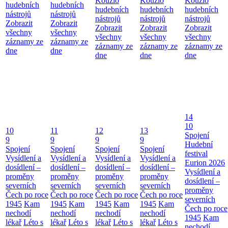
Kouzlo
Kouzlo
Kouzlo
hudebních
hudebních
hudebních
hudebních
hudebních
nástrojů
nástrojů
nástrojů
nástrojů
nástrojů
Zobrazit
Zobrazit
Zobrazit
Zobrazit
Zobrazit
všechny
všechny
všechny
všechny
všechny
záznamy ze
záznamy ze
záznamy ze
záznamy ze
záznamy ze
dne
dne
dne
dne
dne
14
10
10
11
12
13
Spojení
9
9
9
9
Hudební
Spojení
Spojení
Spojení
Spojení
festival
Vysídlení a
Vysídlení a
Vysídlení a
Vysídlení a
Eurion 2026
dosídlení –
dosídlení –
dosídlení –
dosídlení –
Vysídlení a
proměny
proměny
proměny
proměny
dosídlení –
severních
severních
severních
severních
proměny
Čech po roce
Čech po roce
Čech po roce
Čech po roce
severních
1945
Kam
1945
Kam
1945
Kam
1945
Kam
Čech po roce
nechodí
nechodí
nechodí
nechodí
1945
Kam
lékař
Léto s
lékař
Léto s
lékař
Léto s
lékař
Léto s
nechodí