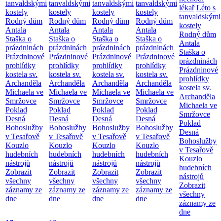
tanvaldskými
tanvaldskými
tanvaldskými
tanvaldskými
lékař
Léto s
kostely
kostely
kostely
kostely
tanvaldskými
Rodný dům
Rodný dům
Rodný dům
Rodný dům
kostely
Antala
Antala
Antala
Antala
Rodný dům
Staška o
Staška o
Staška o
Staška o
Antala
prázdninách
prázdninách
prázdninách
prázdninách
Staška o
Prázdninové
Prázdninové
Prázdninové
Prázdninové
prázdninách
prohlídky
prohlídky
prohlídky
prohlídky
Prázdninové
kostela sv.
kostela sv.
kostela sv.
kostela sv.
prohlídky
Archanděla
Archanděla
Archanděla
Archanděla
kostela sv.
Michaela ve
Michaela ve
Michaela ve
Michaela ve
Archanděla
Smržovce
Smržovce
Smržovce
Smržovce
Michaela ve
Poklad
Poklad
Poklad
Poklad
Smržovce
Desná
Desná
Desná
Desná
Poklad
Bohoslužby
Bohoslužby
Bohoslužby
Bohoslužby
Desná
v Tesařově
v Tesařově
v Tesařově
v Tesařově
Bohoslužby
Kouzlo
Kouzlo
Kouzlo
Kouzlo
v Tesařově
hudebních
hudebních
hudebních
hudebních
Kouzlo
nástrojů
nástrojů
nástrojů
nástrojů
hudebních
Zobrazit
Zobrazit
Zobrazit
Zobrazit
nástrojů
všechny
všechny
všechny
všechny
Zobrazit
záznamy ze
záznamy ze
záznamy ze
záznamy ze
všechny
dne
dne
dne
dne
záznamy ze
dne