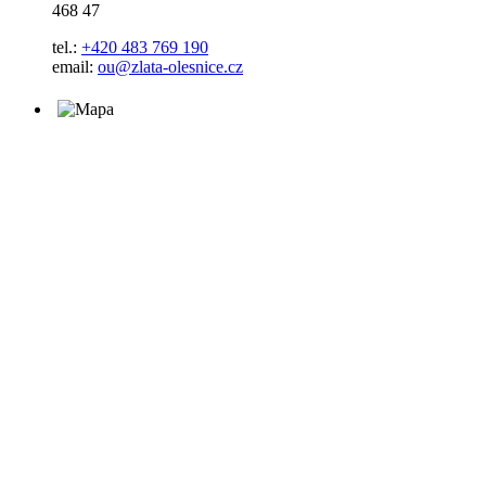
468 47
tel.:
+420 483 769 190
email:
ou@zlata-olesnice.cz