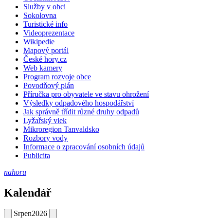
Služby v obci
Sokolovna
Turistické info
Videoprezentace
Wikipedie
Mapový portál
České hory.cz
Web kamery
Program rozvoje obce
Povodňový plán
Příručka pro obyvatele ve stavu ohrožení
Výsledky odpadového hospodářství
Jak správně třídit různé druhy odpadů
Lyžařský vlek
Mikroregion Tanvaldsko
Rozbory vody
Informace o zpracování osobních údajů
Publicita
nahoru
Kalendář
Srpen
2026