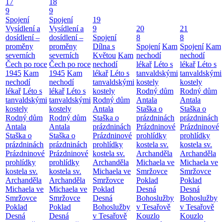
17
18
9
9
Spojení
Spojení
19
Vysídlení a
Vysídlení a
9
20
21
dosídlení –
dosídlení –
Spojení
8
8
proměny
proměny
Dílna s
Spojení
Kam
Spojení
Kam
severních
severních
Květou
Kam
nechodí
nechodí
Čech po roce
Čech po roce
nechodí
lékař
Léto s
lékař
Léto s
1945
Kam
1945
Kam
lékař
Léto s
tanvaldskými
tanvaldskými
nechodí
nechodí
tanvaldskými
kostely
kostely
lékař
Léto s
lékař
Léto s
kostely
Rodný dům
Rodný dům
tanvaldskými
tanvaldskými
Rodný dům
Antala
Antala
kostely
kostely
Antala
Staška o
Staška o
Rodný dům
Rodný dům
Staška o
prázdninách
prázdninách
Antala
Antala
prázdninách
Prázdninové
Prázdninové
Staška o
Staška o
Prázdninové
prohlídky
prohlídky
prázdninách
prázdninách
prohlídky
kostela sv.
kostela sv.
Prázdninové
Prázdninové
kostela sv.
Archanděla
Archanděla
prohlídky
prohlídky
Archanděla
Michaela ve
Michaela ve
kostela sv.
kostela sv.
Michaela ve
Smržovce
Smržovce
Archanděla
Archanděla
Smržovce
Poklad
Poklad
Michaela ve
Michaela ve
Poklad
Desná
Desná
Smržovce
Smržovce
Desná
Bohoslužby
Bohoslužby
Poklad
Poklad
Bohoslužby
v Tesařově
v Tesařově
Desná
Desná
v Tesařově
Kouzlo
Kouzlo