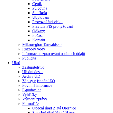
Ceník
Půjčovna
Ski škola
Ubytování
Provozní řád vleku
Pravidla FIS pro lyžování
Odkazy
Počasí
Kontakt
Mikroregion Tanvaldsko
Rozbory vody
Informace o zpracování osobních údajů
Publicita
Úřad
Zastupitelstvo
Úřední deska
Archiv ÚD
Zápisy z jednání ZO
Povinné informace
E-podatelna
Vyhlášky
Výroční zprávy
Formuláře
Obecní úřad Zlatá Olešnice
Stavební úřad Velké Hamry