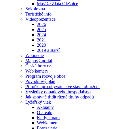
Masáže Zlatá Olešnice
Sokolovna
Turistické info
Videoprezentace
2026
2025
2024
2021
2020
2019 a starší
Wikipedie
Mapový portál
České hory.cz
Web kamery
Program rozvoje obce
Povodňový plán
Příručka pro obyvatele ve stavu ohrožení
Výsledky odpadového hospodářství
Jak správně třídit různé druhy odpadů
Lyžařský vlek
Aktuality
O areálu
Kudy k nám
Webkamera
Fotogalerie