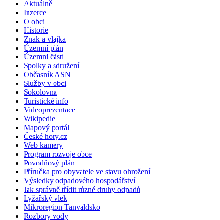
Aktuálně
Inzerce
O obci
Historie
Znak a vlajka
Územní plán
Územní části
Spolky a sdružení
Občasník ASN
Služby v obci
Sokolovna
Turistické info
Videoprezentace
Wikipedie
Mapový portál
České hory.cz
Web kamery
Program rozvoje obce
Povodňový plán
Příručka pro obyvatele ve stavu ohrožení
Výsledky odpadového hospodářství
Jak správně třídit různé druhy odpadů
Lyžařský vlek
Mikroregion Tanvaldsko
Rozbory vody