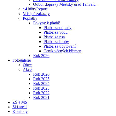
Odbor dopravy Městský úřad Tanvald
e-UtilityReport
Veřejné zakázky
Poplatky
Pokyny k platbě
Platba za odpady
Platba za vodu
Platba za psa
Platba za hroby
Platba za ubytování
Ceník věcných břemen
Rok 2026
Fotogalerie
Obec
Akce
Rok 2026
Rok 2025
Rok 2024
Rok 2023
Rok 2022
Rok 2021
ZŠ a MŠ
Ski areál
Kontakty