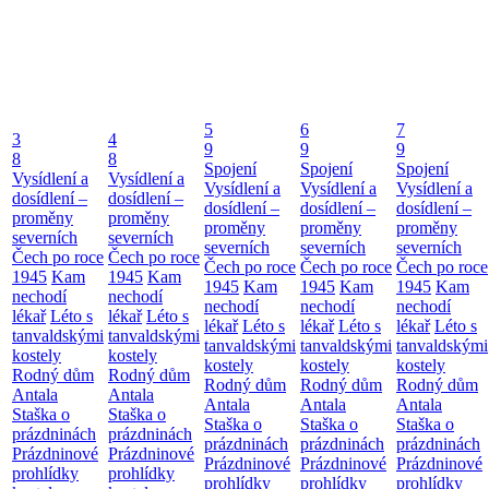
5
6
7
3
4
9
9
9
8
8
Spojení
Spojení
Spojení
Vysídlení a
Vysídlení a
Vysídlení a
Vysídlení a
Vysídlení a
dosídlení –
dosídlení –
dosídlení –
dosídlení –
dosídlení –
proměny
proměny
proměny
proměny
proměny
severních
severních
severních
severních
severních
Čech po roce
Čech po roce
Čech po roce
Čech po roce
Čech po roce
1945
Kam
1945
Kam
1945
Kam
1945
Kam
1945
Kam
nechodí
nechodí
nechodí
nechodí
nechodí
lékař
Léto s
lékař
Léto s
lékař
Léto s
lékař
Léto s
lékař
Léto s
tanvaldskými
tanvaldskými
tanvaldskými
tanvaldskými
tanvaldskými
kostely
kostely
kostely
kostely
kostely
Rodný dům
Rodný dům
Rodný dům
Rodný dům
Rodný dům
Antala
Antala
Antala
Antala
Antala
Staška o
Staška o
Staška o
Staška o
Staška o
prázdninách
prázdninách
prázdninách
prázdninách
prázdninách
Prázdninové
Prázdninové
Prázdninové
Prázdninové
Prázdninové
prohlídky
prohlídky
prohlídky
prohlídky
prohlídky