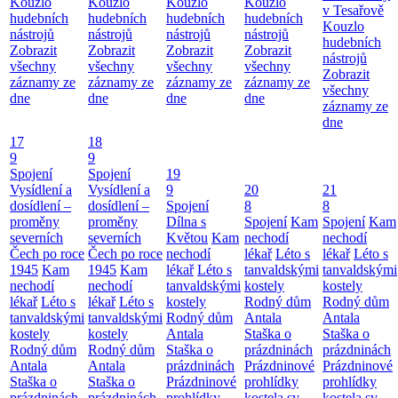
Kouzlo
Kouzlo
Kouzlo
Kouzlo
v Tesařově
hudebních
hudebních
hudebních
hudebních
Kouzlo
nástrojů
nástrojů
nástrojů
nástrojů
hudebních
Zobrazit
Zobrazit
Zobrazit
Zobrazit
nástrojů
všechny
všechny
všechny
všechny
Zobrazit
záznamy ze
záznamy ze
záznamy ze
záznamy ze
všechny
dne
dne
dne
dne
záznamy ze
dne
17
18
9
9
Spojení
Spojení
19
Vysídlení a
Vysídlení a
9
20
21
dosídlení –
dosídlení –
Spojení
8
8
proměny
proměny
Dílna s
Spojení
Kam
Spojení
Kam
severních
severních
Květou
Kam
nechodí
nechodí
Čech po roce
Čech po roce
nechodí
lékař
Léto s
lékař
Léto s
1945
Kam
1945
Kam
lékař
Léto s
tanvaldskými
tanvaldskými
nechodí
nechodí
tanvaldskými
kostely
kostely
lékař
Léto s
lékař
Léto s
kostely
Rodný dům
Rodný dům
tanvaldskými
tanvaldskými
Rodný dům
Antala
Antala
kostely
kostely
Antala
Staška o
Staška o
Rodný dům
Rodný dům
Staška o
prázdninách
prázdninách
Antala
Antala
prázdninách
Prázdninové
Prázdninové
Staška o
Staška o
Prázdninové
prohlídky
prohlídky
prázdninách
prázdninách
prohlídky
kostela sv.
kostela sv.