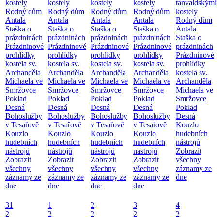
kostely
kostely
kostely
kostely
tanvaldskými
Rodný dům
Rodný dům
Rodný dům
Rodný dům
kostely
Antala
Antala
Antala
Antala
Rodný dům
Staška o
Staška o
Staška o
Staška o
Antala
prázdninách
prázdninách
prázdninách
prázdninách
Staška o
Prázdninové
Prázdninové
Prázdninové
Prázdninové
prázdninách
prohlídky
prohlídky
prohlídky
prohlídky
Prázdninové
kostela sv.
kostela sv.
kostela sv.
kostela sv.
prohlídky
Archanděla
Archanděla
Archanděla
Archanděla
kostela sv.
Michaela ve
Michaela ve
Michaela ve
Michaela ve
Archanděla
Smržovce
Smržovce
Smržovce
Smržovce
Michaela ve
Poklad
Poklad
Poklad
Poklad
Smržovce
Desná
Desná
Desná
Desná
Poklad
Bohoslužby
Bohoslužby
Bohoslužby
Bohoslužby
Desná
v Tesařově
v Tesařově
v Tesařově
v Tesařově
Kouzlo
Kouzlo
Kouzlo
Kouzlo
Kouzlo
hudebních
hudebních
hudebních
hudebních
hudebních
nástrojů
nástrojů
nástrojů
nástrojů
nástrojů
Zobrazit
Zobrazit
Zobrazit
Zobrazit
Zobrazit
všechny
všechny
všechny
všechny
všechny
záznamy ze
záznamy ze
záznamy ze
záznamy ze
záznamy ze
dne
dne
dne
dne
dne
31
1
2
3
4
2
2
2
2
2