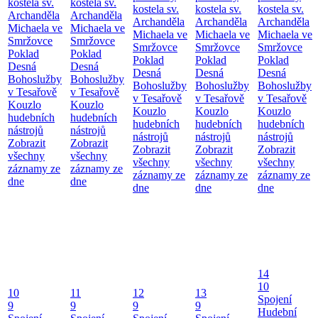
kostela sv.
kostela sv.
kostela sv.
kostela sv.
kostela sv.
Archanděla
Archanděla
Archanděla
Archanděla
Archanděla
Michaela ve
Michaela ve
Michaela ve
Michaela ve
Michaela ve
Smržovce
Smržovce
Smržovce
Smržovce
Smržovce
Poklad
Poklad
Poklad
Poklad
Poklad
Desná
Desná
Desná
Desná
Desná
Bohoslužby
Bohoslužby
Bohoslužby
Bohoslužby
Bohoslužby
v Tesařově
v Tesařově
v Tesařově
v Tesařově
v Tesařově
Kouzlo
Kouzlo
Kouzlo
Kouzlo
Kouzlo
hudebních
hudebních
hudebních
hudebních
hudebních
nástrojů
nástrojů
nástrojů
nástrojů
nástrojů
Zobrazit
Zobrazit
Zobrazit
Zobrazit
Zobrazit
všechny
všechny
všechny
všechny
všechny
záznamy ze
záznamy ze
záznamy ze
záznamy ze
záznamy ze
dne
dne
dne
dne
dne
14
10
10
11
12
13
Spojení
9
9
9
9
Hudební