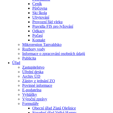
Ceník
Půjčovna
Ski škola
Ubytování
Provozní řád vleku
Pravidla FIS pro lyžování
Odkazy
Počasí
Kontakt
Mikroregion Tanvaldsko
Rozbory vody
Informace o zpracování osobních údajů
Publicita
Úřad
Zastupitelstvo
Úřední deska
Archiv ÚD
Zápisy z jednání ZO
Povinné informace
E-podatelna
Vyhlášky
Výroční zprávy
Formuláře
Obecní úřad Zlatá Olešnice
Stavební úřad Velké Hamry