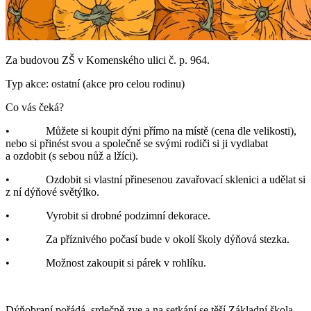
Za budovou ZŠ v Komenského ulici č. p. 964.
Typ akce: ostatní (akce pro celou rodinu)
Co vás čeká?
• Můžete si koupit dýni přímo na místě (cena dle velikosti),
nebo si přinést svou a společně se svými rodiči si ji vydlabat
a ozdobit (s sebou nůž a lžíci).
• Ozdobit si vlastní přinesenou zavařovací sklenici a udělat si
z ní dýňové světýlko.
• Vyrobit si drobné podzimní dekorace.
• Za příznivého počasí bude v okolí školy dýňová stezka.
• Možnost zakoupit si párek v rohlíku.
Dýňobraní pořádá, srdečně zve a na setkání se těší Základní škola