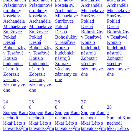
Prázdninové
Prázdninové
kostela sv.
Archanděla
Archanděla
prohlídky
prohlídky
Archanděla
Michaela ve
Michaela ve
kostela sv.
kostela sv.
Michaela ve
Smržovce
Smržovce
Archanděla
Archanděla
Smržovce
Poklad
Poklad
Michaela ve
Michaela ve
Poklad
Desná
Desná
Smržovce
Smržovce
Desná
Bohoslužby
Bohoslužby
Poklad
Poklad
Bohoslužby
v Tesařově
v Tesařově
Desná
Desná
v Tesařově
Kouzlo
Kouzlo
Bohoslužby
Bohoslužby
Kouzlo
hudebních
hudebních
v Tesařově
v Tesařově
hudebních
nástrojů
nástrojů
Kouzlo
Kouzlo
nástrojů
Zobrazit
Zobrazit
hudebních
hudebních
Zobrazit
všechny
všechny
nástrojů
nástrojů
všechny
záznamy ze
záznamy ze
Zobrazit
Zobrazit
záznamy ze
dne
dne
všechny
všechny
dne
záznamy ze
záznamy ze
dne
dne
24
25
26
27
8
8
8
8
28
Spojení
Kam
Spojení
Kam
Spojení
Kam
Spojení
Kam
7
nechodí
nechodí
nechodí
nechodí
Spojení
Kam
lékař
Léto s
lékař
Léto s
lékař
Léto s
lékař
Léto s
nechodí
tanvaldskými
tanvaldskými
tanvaldskými
tanvaldskými
lékař
Léto s