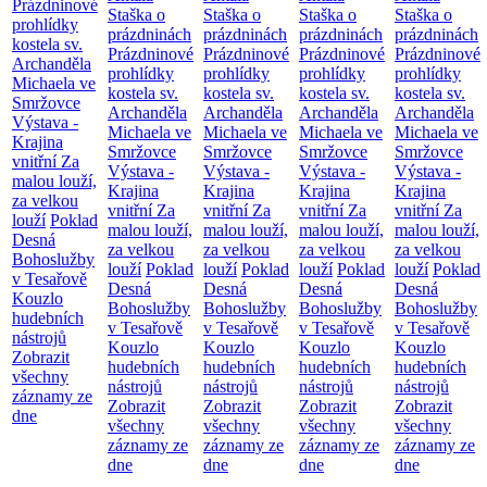
Prázdninové
Staška o
Staška o
Staška o
Staška o
prohlídky
prázdninách
prázdninách
prázdninách
prázdninách
kostela sv.
Prázdninové
Prázdninové
Prázdninové
Prázdninové
Archanděla
prohlídky
prohlídky
prohlídky
prohlídky
Michaela ve
kostela sv.
kostela sv.
kostela sv.
kostela sv.
Smržovce
Archanděla
Archanděla
Archanděla
Archanděla
Výstava -
Michaela ve
Michaela ve
Michaela ve
Michaela ve
Krajina
Smržovce
Smržovce
Smržovce
Smržovce
vnitřní
Za
Výstava -
Výstava -
Výstava -
Výstava -
malou louží,
Krajina
Krajina
Krajina
Krajina
za velkou
vnitřní
Za
vnitřní
Za
vnitřní
Za
vnitřní
Za
louží
Poklad
malou louží,
malou louží,
malou louží,
malou louží,
Desná
za velkou
za velkou
za velkou
za velkou
Bohoslužby
louží
Poklad
louží
Poklad
louží
Poklad
louží
Poklad
v Tesařově
Desná
Desná
Desná
Desná
Kouzlo
Bohoslužby
Bohoslužby
Bohoslužby
Bohoslužby
hudebních
v Tesařově
v Tesařově
v Tesařově
v Tesařově
nástrojů
Kouzlo
Kouzlo
Kouzlo
Kouzlo
Zobrazit
hudebních
hudebních
hudebních
hudebních
všechny
nástrojů
nástrojů
nástrojů
nástrojů
záznamy ze
Zobrazit
Zobrazit
Zobrazit
Zobrazit
dne
všechny
všechny
všechny
všechny
záznamy ze
záznamy ze
záznamy ze
záznamy ze
dne
dne
dne
dne