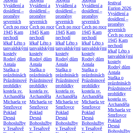
Spojení
Spojení
Spojení
Spojení
festival
Vysídlení a
Vysídlení a
Vysídlení a
Vysídlení a
Eurion 2026
dosídlení –
dosídlení –
dosídlení –
dosídlení –
Vysídlení a
proměny
proměny
proměny
proměny
dosídlení –
severních
severních
severních
severních
proměny
Čech po roce
Čech po roce
Čech po roce
Čech po roce
severních
1945
Kam
1945
Kam
1945
Kam
1945
Kam
Čech po roce
nechodí
nechodí
nechodí
nechodí
1945
Kam
lékař
Léto s
lékař
Léto s
lékař
Léto s
lékař
Léto s
nechodí
tanvaldskými
tanvaldskými
tanvaldskými
tanvaldskými
lékař
Léto s
kostely
kostely
kostely
kostely
tanvaldskými
Rodný dům
Rodný dům
Rodný dům
Rodný dům
kostely
Antala
Antala
Antala
Antala
Rodný dům
Staška o
Staška o
Staška o
Staška o
Antala
prázdninách
prázdninách
prázdninách
prázdninách
Staška o
Prázdninové
Prázdninové
Prázdninové
Prázdninové
prázdninách
prohlídky
prohlídky
prohlídky
prohlídky
Prázdninové
kostela sv.
kostela sv.
kostela sv.
kostela sv.
prohlídky
Archanděla
Archanděla
Archanděla
Archanděla
kostela sv.
Michaela ve
Michaela ve
Michaela ve
Michaela ve
Archanděla
Smržovce
Smržovce
Smržovce
Smržovce
Michaela ve
Poklad
Poklad
Poklad
Poklad
Smržovce
Desná
Desná
Desná
Desná
Poklad
Bohoslužby
Bohoslužby
Bohoslužby
Bohoslužby
Desná
v Tesařově
v Tesařově
v Tesařově
v Tesařově
Bohoslužby