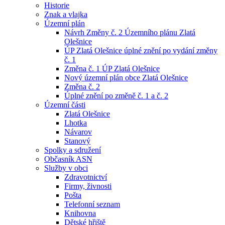
Historie
Znak a vlajka
Územní plán
Návrh Změny č. 2 Územního plánu Zlatá
Olešnice
ÚP Zlatá Olešnice úplné znění po vydání změny
č. 1
Změna č. 1 ÚP Zlatá Olešnice
Nový územní plán obce Zlatá Olešnice
Změna č. 2
Úplné znění po změně č. 1 a č. 2
Územní části
Zlatá Olešnice
Lhotka
Návarov
Stanový
Spolky a sdružení
Občasník ASN
Služby v obci
Zdravotnictví
Firmy, živnosti
Pošta
Telefonní seznam
Knihovna
Dětské hřiště