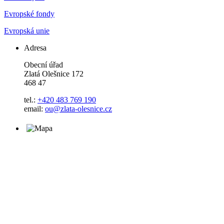
Evropské fondy
Evropská unie
Adresa
Obecní úřad
Zlatá Olešnice 172
468 47
tel.:
+420 483 769 190
email:
ou@zlata-olesnice.cz