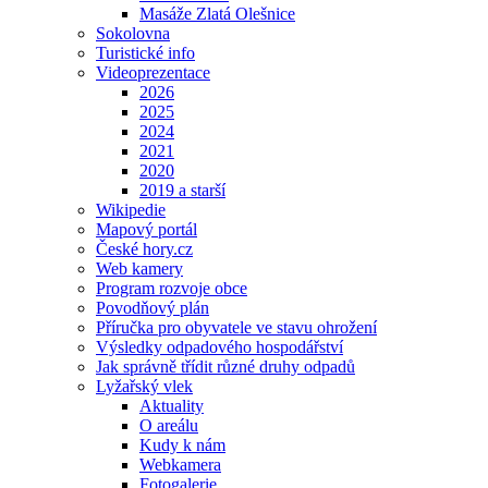
Masáže Zlatá Olešnice
Sokolovna
Turistické info
Videoprezentace
2026
2025
2024
2021
2020
2019 a starší
Wikipedie
Mapový portál
České hory.cz
Web kamery
Program rozvoje obce
Povodňový plán
Příručka pro obyvatele ve stavu ohrožení
Výsledky odpadového hospodářství
Jak správně třídit různé druhy odpadů
Lyžařský vlek
Aktuality
O areálu
Kudy k nám
Webkamera
Fotogalerie