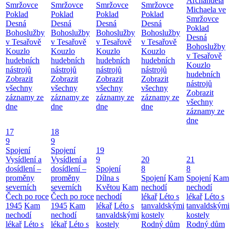
Archanděla
Smržovce
Smržovce
Smržovce
Smržovce
Michaela ve
Poklad
Poklad
Poklad
Poklad
Smržovce
Desná
Desná
Desná
Desná
Poklad
Bohoslužby
Bohoslužby
Bohoslužby
Bohoslužby
Desná
v Tesařově
v Tesařově
v Tesařově
v Tesařově
Bohoslužby
Kouzlo
Kouzlo
Kouzlo
Kouzlo
v Tesařově
hudebních
hudebních
hudebních
hudebních
Kouzlo
nástrojů
nástrojů
nástrojů
nástrojů
hudebních
Zobrazit
Zobrazit
Zobrazit
Zobrazit
nástrojů
všechny
všechny
všechny
všechny
Zobrazit
záznamy ze
záznamy ze
záznamy ze
záznamy ze
všechny
dne
dne
dne
dne
záznamy ze
dne
17
18
9
9
Spojení
Spojení
19
Vysídlení a
Vysídlení a
9
20
21
dosídlení –
dosídlení –
Spojení
8
8
proměny
proměny
Dílna s
Spojení
Kam
Spojení
Kam
severních
severních
Květou
Kam
nechodí
nechodí
Čech po roce
Čech po roce
nechodí
lékař
Léto s
lékař
Léto s
1945
Kam
1945
Kam
lékař
Léto s
tanvaldskými
tanvaldskými
nechodí
nechodí
tanvaldskými
kostely
kostely
lékař
Léto s
lékař
Léto s
kostely
Rodný dům
Rodný dům