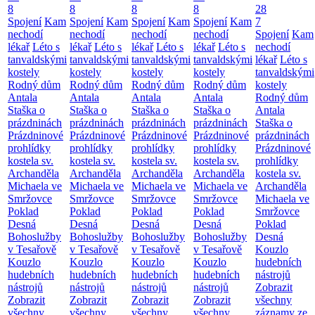
8
8
8
8
28
Spojení
Kam
Spojení
Kam
Spojení
Kam
Spojení
Kam
7
nechodí
nechodí
nechodí
nechodí
Spojení
Kam
lékař
Léto s
lékař
Léto s
lékař
Léto s
lékař
Léto s
nechodí
tanvaldskými
tanvaldskými
tanvaldskými
tanvaldskými
lékař
Léto s
kostely
kostely
kostely
kostely
tanvaldskými
Rodný dům
Rodný dům
Rodný dům
Rodný dům
kostely
Antala
Antala
Antala
Antala
Rodný dům
Staška o
Staška o
Staška o
Staška o
Antala
prázdninách
prázdninách
prázdninách
prázdninách
Staška o
Prázdninové
Prázdninové
Prázdninové
Prázdninové
prázdninách
prohlídky
prohlídky
prohlídky
prohlídky
Prázdninové
kostela sv.
kostela sv.
kostela sv.
kostela sv.
prohlídky
Archanděla
Archanděla
Archanděla
Archanděla
kostela sv.
Michaela ve
Michaela ve
Michaela ve
Michaela ve
Archanděla
Smržovce
Smržovce
Smržovce
Smržovce
Michaela ve
Poklad
Poklad
Poklad
Poklad
Smržovce
Desná
Desná
Desná
Desná
Poklad
Bohoslužby
Bohoslužby
Bohoslužby
Bohoslužby
Desná
v Tesařově
v Tesařově
v Tesařově
v Tesařově
Kouzlo
Kouzlo
Kouzlo
Kouzlo
Kouzlo
hudebních
hudebních
hudebních
hudebních
hudebních
nástrojů
nástrojů
nástrojů
nástrojů
nástrojů
Zobrazit
Zobrazit
Zobrazit
Zobrazit
Zobrazit
všechny
všechny
všechny
všechny
všechny
záznamy ze