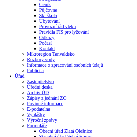
Ceník
Půjčovna
Ski škola
Ubytování
Provozní řád vleku
Pravidla FIS pro lyžování
Odkazy
Počasí
Kontakt
Mikroregion Tanvaldsko
Rozbory vody
Informace o zpracování osobních údajů
Publicita
Úřad
Zastupitelstvo
Úřední deska
Archiv ÚD
Zápisy z jednání ZO
Povinné informace
E-podatelna
Vyhlášky
Výroční zprávy
Formuláře
Obecní úřad Zlatá Olešnice
Stavební úřad Velké Hamry