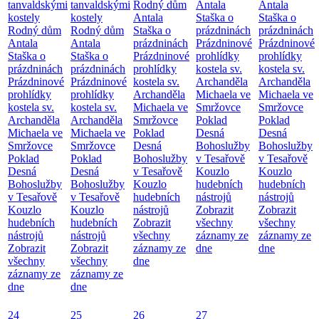
tanvaldskými
tanvaldskými
Rodný dům
Antala
Antala
kostely
kostely
Antala
Staška o
Staška o
Rodný dům
Rodný dům
Staška o
prázdninách
prázdninách
Antala
Antala
prázdninách
Prázdninové
Prázdninové
Staška o
Staška o
Prázdninové
prohlídky
prohlídky
prázdninách
prázdninách
prohlídky
kostela sv.
kostela sv.
Prázdninové
Prázdninové
kostela sv.
Archanděla
Archanděla
prohlídky
prohlídky
Archanděla
Michaela ve
Michaela ve
kostela sv.
kostela sv.
Michaela ve
Smržovce
Smržovce
Archanděla
Archanděla
Smržovce
Poklad
Poklad
Michaela ve
Michaela ve
Poklad
Desná
Desná
Smržovce
Smržovce
Desná
Bohoslužby
Bohoslužby
Poklad
Poklad
Bohoslužby
v Tesařově
v Tesařově
Desná
Desná
v Tesařově
Kouzlo
Kouzlo
Bohoslužby
Bohoslužby
Kouzlo
hudebních
hudebních
v Tesařově
v Tesařově
hudebních
nástrojů
nástrojů
Kouzlo
Kouzlo
nástrojů
Zobrazit
Zobrazit
hudebních
hudebních
Zobrazit
všechny
všechny
nástrojů
nástrojů
všechny
záznamy ze
záznamy ze
Zobrazit
Zobrazit
záznamy ze
dne
dne
všechny
všechny
dne
záznamy ze
záznamy ze
dne
dne
24
25
26
27