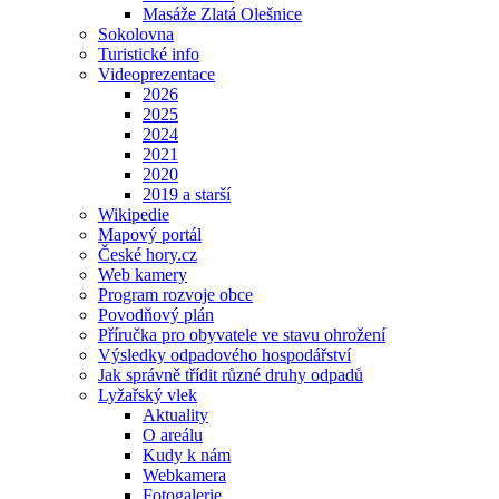
Masáže Zlatá Olešnice
Sokolovna
Turistické info
Videoprezentace
2026
2025
2024
2021
2020
2019 a starší
Wikipedie
Mapový portál
České hory.cz
Web kamery
Program rozvoje obce
Povodňový plán
Příručka pro obyvatele ve stavu ohrožení
Výsledky odpadového hospodářství
Jak správně třídit různé druhy odpadů
Lyžařský vlek
Aktuality
O areálu
Kudy k nám
Webkamera
Fotogalerie