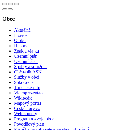
Obec
Aktuálně
Inzerce
O obci
Historie
Znak a vlajka
Územní plán
Územní části
Spolky a sdružení
Občasník ASN
Služby v obci
Sokolovna
Turistické info
Videoprezentace
Wikipedie
Mapový portál
České hory.cz
Web kamery
Program rozvoje obce
Povodňový plán
Příručka pro obyvatele ve stavu ohrožení