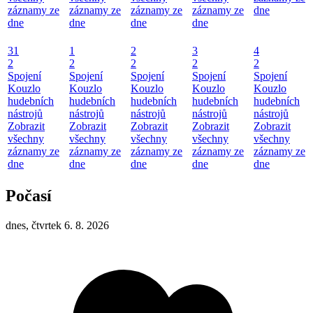
záznamy ze
záznamy ze
záznamy ze
záznamy ze
dne
dne
dne
dne
dne
31
1
2
3
4
2
2
2
2
2
Spojení
Spojení
Spojení
Spojení
Spojení
Kouzlo
Kouzlo
Kouzlo
Kouzlo
Kouzlo
hudebních
hudebních
hudebních
hudebních
hudebních
nástrojů
nástrojů
nástrojů
nástrojů
nástrojů
Zobrazit
Zobrazit
Zobrazit
Zobrazit
Zobrazit
všechny
všechny
všechny
všechny
všechny
záznamy ze
záznamy ze
záznamy ze
záznamy ze
záznamy ze
dne
dne
dne
dne
dne
Počasí
dnes, čtvrtek 6. 8. 2026