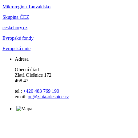
Mikroregion Tanvaldsko
Skupina ČEZ
ceskehory.cz
Evropské fondy
Evropská unie
Adresa
Obecní úřad
Zlatá Olešnice 172
468 47
tel.:
+420 483 769 190
email:
ou@zlata-olesnice.cz