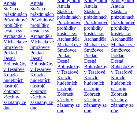
Rodný dům
Rodný dům
Rodný dům
Antala
Antala
Antala
Antala
Antala
Staška o
Staška o
Staška o
Staška o
Staška o
prázdninách
prázdninách
prázdninách
prázdninách
prázdninách
Prázdninové
Prázdninové
Prázdninové
Prázdninové
Prázdninové
prohlídky
prohlídky
prohlídky
prohlídky
prohlídky
kostela sv.
kostela sv.
kostela sv.
kostela sv.
kostela sv.
Archanděla
Archanděla
Archanděla
Archanděla
Archanděla
Michaela ve
Michaela ve
Michaela ve
Michaela ve
Michaela ve
Smržovce
Smržovce
Smržovce
Smržovce
Smržovce
Poklad
Poklad
Poklad
Poklad
Poklad
Desná
Desná
Desná
Desná
Desná
Bohoslužby
Bohoslužby
Bohoslužby
Bohoslužby
Bohoslužby
v Tesařově
v Tesařově
v Tesařově
v Tesařově
v Tesařově
Kouzlo
Kouzlo
Kouzlo
Kouzlo
Kouzlo
hudebních
hudebních
hudebních
hudebních
hudebních
nástrojů
nástrojů
nástrojů
nástrojů
nástrojů
Zobrazit
Zobrazit
Zobrazit
Zobrazit
Zobrazit
všechny
všechny
všechny
všechny
všechny
záznamy ze
záznamy ze
záznamy ze
záznamy ze
záznamy ze
dne
dne
dne
dne
dne