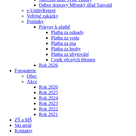
Odbor dopravy Městský úřad Tanvald
e-UtilityReport
Veřejné zakázky
Poplatky
Pokyny k platbě
Platba za odpady
Platba za vodu
Platba za psa
Platba za hroby
Platba za ubytování
Ceník věcných břemen
Rok 2026
Fotogalerie
Obec
Akce
Rok 2026
Rok 2025
Rok 2024
Rok 2023
Rok 2022
Rok 2021
ZŠ a MŠ
Ski areál
Kontakty