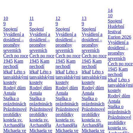
14
10
10
11
12
13
Spojení
9
9
9
9
Hudební
Spojení
Spojení
Spojení
Spojení
festival
Vysídlení a
Vysídlení a
Vysídlení a
Vysídlení a
Eurion 2026
dosídlení –
dosídlení –
dosídlení –
dosídlení –
Vysídlení a
proměny
proměny
proměny
proměny
dosídlení –
severních
severních
severních
severních
proměny
Čech po roce
Čech po roce
Čech po roce
Čech po roce
severních
1945
Kam
1945
Kam
1945
Kam
1945
Kam
Čech po roce
nechodí
nechodí
nechodí
nechodí
1945
Kam
lékař
Léto s
lékař
Léto s
lékař
Léto s
lékař
Léto s
nechodí
tanvaldskými
tanvaldskými
tanvaldskými
tanvaldskými
lékař
Léto s
kostely
kostely
kostely
kostely
tanvaldskými
Rodný dům
Rodný dům
Rodný dům
Rodný dům
kostely
Antala
Antala
Antala
Antala
Rodný dům
Staška o
Staška o
Staška o
Staška o
Antala
prázdninách
prázdninách
prázdninách
prázdninách
Staška o
Prázdninové
Prázdninové
Prázdninové
Prázdninové
prázdninách
prohlídky
prohlídky
prohlídky
prohlídky
Prázdninové
kostela sv.
kostela sv.
kostela sv.
kostela sv.
prohlídky
Archanděla
Archanděla
Archanděla
Archanděla
kostela sv.
Michaela ve
Michaela ve
Michaela ve
Michaela ve