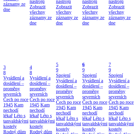
nástrojů
nástrojů
nástrojů
nástrojů
záznamy ze
Zobrazit
Zobrazit
Zobrazit
Zobrazit
dne
všechny
všechny
všechny
všechny
záznamy ze
záznamy ze
záznamy ze
záznamy ze
dne
dne
dne
dne
5
6
7
3
4
9
9
9
8
8
Spojení
Spojení
Spojení
Vysídlení a
Vysídlení a
Vysídlení a
Vysídlení a
Vysídlení a
dosídlení –
dosídlení –
dosídlení –
dosídlení –
dosídlení –
proměny
proměny
proměny
proměny
proměny
severních
severních
severních
severních
severních
Čech po roce
Čech po roce
Čech po roce
Čech po roce
Čech po roce
1945
Kam
1945
Kam
1945
Kam
1945
Kam
1945
Kam
nechodí
nechodí
nechodí
nechodí
nechodí
lékař
Léto s
lékař
Léto s
lékař
Léto s
lékař
Léto s
lékař
Léto s
tanvaldskými
tanvaldskými
tanvaldskými
tanvaldskými
tanvaldskými
kostely
kostely
kostely
kostely
kostely
Rodný dům
Rodný dům