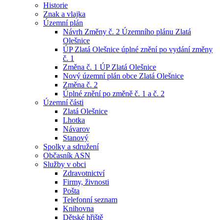
Historie
Znak a vlajka
Územní plán
Návrh Změny č. 2 Územního plánu Zlatá
Olešnice
ÚP Zlatá Olešnice úplné znění po vydání změny
č. 1
Změna č. 1 ÚP Zlatá Olešnice
Nový územní plán obce Zlatá Olešnice
Změna č. 2
Úplné znění po změně č. 1 a č. 2
Územní části
Zlatá Olešnice
Lhotka
Návarov
Stanový
Spolky a sdružení
Občasník ASN
Služby v obci
Zdravotnictví
Firmy, živnosti
Pošta
Telefonní seznam
Knihovna
Dětské hřiště