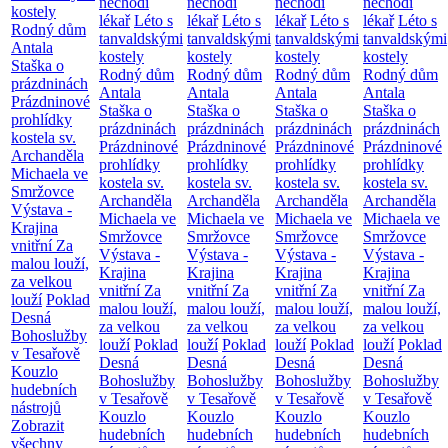
nechodí
nechodí
nechodí
nechodí
kostely
lékař
Léto s
lékař
Léto s
lékař
Léto s
lékař
Léto s
Rodný dům
tanvaldskými
tanvaldskými
tanvaldskými
tanvaldskými
Antala
kostely
kostely
kostely
kostely
Staška o
Rodný dům
Rodný dům
Rodný dům
Rodný dům
prázdninách
Antala
Antala
Antala
Antala
Prázdninové
Staška o
Staška o
Staška o
Staška o
prohlídky
prázdninách
prázdninách
prázdninách
prázdninách
kostela sv.
Prázdninové
Prázdninové
Prázdninové
Prázdninové
Archanděla
prohlídky
prohlídky
prohlídky
prohlídky
Michaela ve
kostela sv.
kostela sv.
kostela sv.
kostela sv.
Smržovce
Archanděla
Archanděla
Archanděla
Archanděla
Výstava -
Michaela ve
Michaela ve
Michaela ve
Michaela ve
Krajina
Smržovce
Smržovce
Smržovce
Smržovce
vnitřní
Za
Výstava -
Výstava -
Výstava -
Výstava -
malou louží,
Krajina
Krajina
Krajina
Krajina
za velkou
vnitřní
Za
vnitřní
Za
vnitřní
Za
vnitřní
Za
louží
Poklad
malou louží,
malou louží,
malou louží,
malou louží,
Desná
za velkou
za velkou
za velkou
za velkou
Bohoslužby
louží
Poklad
louží
Poklad
louží
Poklad
louží
Poklad
v Tesařově
Desná
Desná
Desná
Desná
Kouzlo
Bohoslužby
Bohoslužby
Bohoslužby
Bohoslužby
hudebních
v Tesařově
v Tesařově
v Tesařově
v Tesařově
nástrojů
Kouzlo
Kouzlo
Kouzlo
Kouzlo
Zobrazit
hudebních
hudebních
hudebních
hudebních
všechny