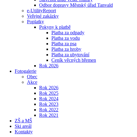
Odbor dopravy Městský úřad Tanvald
e-UtilityReport
Veřejné zakázky
Poplatky
Pokyny k platbě
Platba za odpady
Platba za vodu
Platba za psa
Platba za hroby
Platba za ubytování
Ceník věcných břemen
Rok 2026
Fotogalerie
Obec
Akce
Rok 2026
Rok 2025
Rok 2024
Rok 2023
Rok 2022
Rok 2021
ZŠ a MŠ
Ski areál
Kontakty