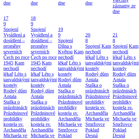
všechny
dne
dne
dne
dne
záznamy ze
dne
17
18
9
9
Spojení
Spojení
19
Vysídlení a
Vysídlení a
9
20
21
dosídlení –
dosídlení –
Spojení
8
8
proměny
proměny
Dílna s
Spojení
Kam
Spojení
Kam
severních
severních
Květou
Kam
nechodí
nechodí
Čech po roce
Čech po roce
nechodí
lékař
Léto s
lékař
Léto s
1945
Kam
1945
Kam
lékař
Léto s
tanvaldskými
tanvaldskými
nechodí
nechodí
tanvaldskými
kostely
kostely
lékař
Léto s
lékař
Léto s
kostely
Rodný dům
Rodný dům
tanvaldskými
tanvaldskými
Rodný dům
Antala
Antala
kostely
kostely
Antala
Staška o
Staška o
Rodný dům
Rodný dům
Staška o
prázdninách
prázdninách
Antala
Antala
prázdninách
Prázdninové
Prázdninové
Staška o
Staška o
Prázdninové
prohlídky
prohlídky
prázdninách
prázdninách
prohlídky
kostela sv.
kostela sv.
Prázdninové
Prázdninové
kostela sv.
Archanděla
Archanděla
prohlídky
prohlídky
Archanděla
Michaela ve
Michaela ve
kostela sv.
kostela sv.
Michaela ve
Smržovce
Smržovce
Archanděla
Archanděla
Smržovce
Poklad
Poklad
Michaela ve
Michaela ve
Poklad
Desná
Desná