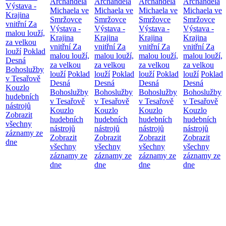
Archanděla
Archanděla
Archanděla
Archanděla
Výstava -
Michaela ve
Michaela ve
Michaela ve
Michaela ve
Krajina
Smržovce
Smržovce
Smržovce
Smržovce
vnitřní
Za
Výstava -
Výstava -
Výstava -
Výstava -
malou louží,
Krajina
Krajina
Krajina
Krajina
za velkou
vnitřní
Za
vnitřní
Za
vnitřní
Za
vnitřní
Za
louží
Poklad
malou louží,
malou louží,
malou louží,
malou louží,
Desná
za velkou
za velkou
za velkou
za velkou
Bohoslužby
louží
Poklad
louží
Poklad
louží
Poklad
louží
Poklad
v Tesařově
Desná
Desná
Desná
Desná
Kouzlo
Bohoslužby
Bohoslužby
Bohoslužby
Bohoslužby
hudebních
v Tesařově
v Tesařově
v Tesařově
v Tesařově
nástrojů
Kouzlo
Kouzlo
Kouzlo
Kouzlo
Zobrazit
hudebních
hudebních
hudebních
hudebních
všechny
nástrojů
nástrojů
nástrojů
nástrojů
záznamy ze
Zobrazit
Zobrazit
Zobrazit
Zobrazit
dne
všechny
všechny
všechny
všechny
záznamy ze
záznamy ze
záznamy ze
záznamy ze
dne
dne
dne
dne