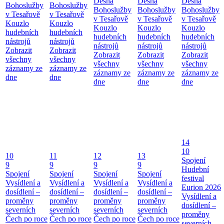
Desná
Desná
Desná
Bohoslužby
Bohoslužby
Bohoslužby
Bohoslužby
Bohoslužby
v Tesařově
v Tesařově
v Tesařově
v Tesařově
v Tesařově
Kouzlo
Kouzlo
Kouzlo
Kouzlo
Kouzlo
hudebních
hudebních
hudebních
hudebních
hudebních
nástrojů
nástrojů
nástrojů
nástrojů
nástrojů
Zobrazit
Zobrazit
Zobrazit
Zobrazit
Zobrazit
všechny
všechny
všechny
všechny
všechny
záznamy ze
záznamy ze
záznamy ze
záznamy ze
záznamy ze
dne
dne
dne
dne
dne
14
10
10
11
12
13
Spojení
9
9
9
9
Hudební
Spojení
Spojení
Spojení
Spojení
festival
Vysídlení a
Vysídlení a
Vysídlení a
Vysídlení a
Eurion 2026
dosídlení –
dosídlení –
dosídlení –
dosídlení –
Vysídlení a
proměny
proměny
proměny
proměny
dosídlení –
severních
severních
severních
severních
proměny
Čech po roce
Čech po roce
Čech po roce
Čech po roce
severních