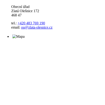
Obecní úřad
Zlatá Olešnice 172
468 47
tel.:
+420 483 769 190
email:
ou@zlata-olesnice.cz