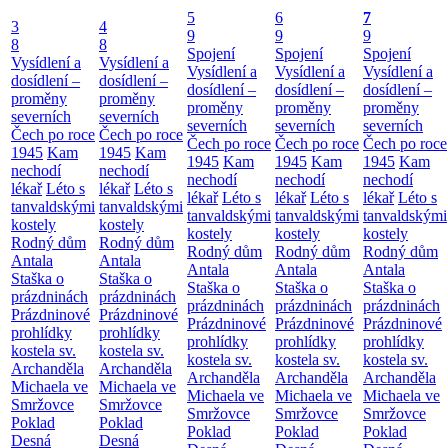
5
6
7
3
4
9
9
9
8
8
Spojení
Spojení
Spojení
Vysídlení a
Vysídlení a
Vysídlení a
Vysídlení a
Vysídlení a
dosídlení –
dosídlení –
dosídlení –
dosídlení –
dosídlení –
proměny
proměny
proměny
proměny
proměny
severních
severních
severních
severních
severních
Čech po roce
Čech po roce
Čech po roce
Čech po roce
Čech po roce
1945
Kam
1945
Kam
1945
Kam
1945
Kam
1945
Kam
nechodí
nechodí
nechodí
nechodí
nechodí
lékař
Léto s
lékař
Léto s
lékař
Léto s
lékař
Léto s
lékař
Léto s
tanvaldskými
tanvaldskými
tanvaldskými
tanvaldskými
tanvaldskými
kostely
kostely
kostely
kostely
kostely
Rodný dům
Rodný dům
Rodný dům
Rodný dům
Rodný dům
Antala
Antala
Antala
Antala
Antala
Staška o
Staška o
Staška o
Staška o
Staška o
prázdninách
prázdninách
prázdninách
prázdninách
prázdninách
Prázdninové
Prázdninové
Prázdninové
Prázdninové
Prázdninové
prohlídky
prohlídky
prohlídky
prohlídky
prohlídky
kostela sv.
kostela sv.
kostela sv.
kostela sv.
kostela sv.
Archanděla
Archanděla
Archanděla
Archanděla
Archanděla
Michaela ve
Michaela ve
Michaela ve
Michaela ve
Michaela ve
Smržovce
Smržovce
Smržovce
Smržovce
Smržovce
Poklad
Poklad
Poklad
Poklad
Poklad
Desná
Desná