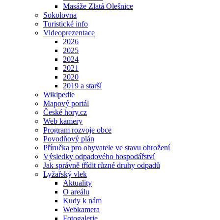
Masáže Zlatá Olešnice
Sokolovna
Turistické info
Videoprezentace
2026
2025
2024
2021
2020
2019 a starší
Wikipedie
Mapový portál
České hory.cz
Web kamery
Program rozvoje obce
Povodňový plán
Příručka pro obyvatele ve stavu ohrožení
Výsledky odpadového hospodářství
Jak správně třídit různé druhy odpadů
Lyžařský vlek
Aktuality
O areálu
Kudy k nám
Webkamera
Fotogalerie