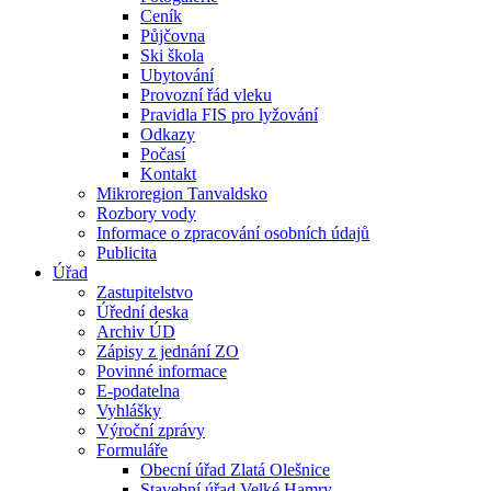
Ceník
Půjčovna
Ski škola
Ubytování
Provozní řád vleku
Pravidla FIS pro lyžování
Odkazy
Počasí
Kontakt
Mikroregion Tanvaldsko
Rozbory vody
Informace o zpracování osobních údajů
Publicita
Úřad
Zastupitelstvo
Úřední deska
Archiv ÚD
Zápisy z jednání ZO
Povinné informace
E-podatelna
Vyhlášky
Výroční zprávy
Formuláře
Obecní úřad Zlatá Olešnice
Stavební úřad Velké Hamry