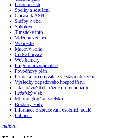
Územní části
Spolky a sdružení
Občasník ASN
Služby v obci
Sokolovna
Turistické info
Videoprezentace
Wikipedie
Mapový portál
České hory.cz
Web kamery
Program rozvoje obce
Povodňový plán
Příručka pro obyvatele ve stavu ohrožení
Výsledky odpadového hospodářství
Jak správně třídit různé druhy odpadů
Lyžařský vlek
Mikroregion Tanvaldsko
Rozbory vody
Informace o zpracování osobních údajů
Publicita
nahoru