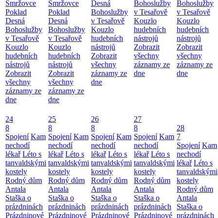
Smržovce
Smržovce
Desná
Bohoslužby
Bohoslužby
Poklad
Poklad
Bohoslužby
v Tesařově
v Tesařově
Desná
Desná
v Tesařově
Kouzlo
Kouzlo
Bohoslužby
Bohoslužby
Kouzlo
hudebních
hudebních
v Tesařově
v Tesařově
hudebních
nástrojů
nástrojů
Kouzlo
Kouzlo
nástrojů
Zobrazit
Zobrazit
hudebních
hudebních
Zobrazit
všechny
všechny
nástrojů
nástrojů
všechny
záznamy ze
záznamy ze
Zobrazit
Zobrazit
záznamy ze
dne
dne
všechny
všechny
dne
záznamy ze
záznamy ze
dne
dne
24
25
26
27
8
8
8
8
28
Spojení
Kam
Spojení
Kam
Spojení
Kam
Spojení
Kam
7
nechodí
nechodí
nechodí
nechodí
Spojení
Kam
lékař
Léto s
lékař
Léto s
lékař
Léto s
lékař
Léto s
nechodí
tanvaldskými
tanvaldskými
tanvaldskými
tanvaldskými
lékař
Léto s
kostely
kostely
kostely
kostely
tanvaldskými
Rodný dům
Rodný dům
Rodný dům
Rodný dům
kostely
Antala
Antala
Antala
Antala
Rodný dům
Staška o
Staška o
Staška o
Staška o
Antala
prázdninách
prázdninách
prázdninách
prázdninách
Staška o
Prázdninové
Prázdninové
Prázdninové
Prázdninové
prázdninách