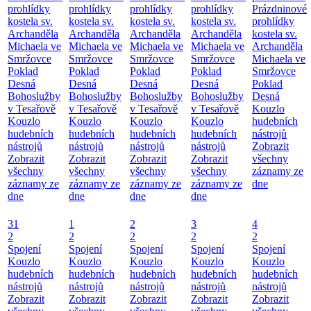
prohlídky
prohlídky
prohlídky
prohlídky
Prázdninové
kostela sv.
kostela sv.
kostela sv.
kostela sv.
prohlídky
Archanděla
Archanděla
Archanděla
Archanděla
kostela sv.
Michaela ve
Michaela ve
Michaela ve
Michaela ve
Archanděla
Smržovce
Smržovce
Smržovce
Smržovce
Michaela ve
Poklad
Poklad
Poklad
Poklad
Smržovce
Desná
Desná
Desná
Desná
Poklad
Bohoslužby
Bohoslužby
Bohoslužby
Bohoslužby
Desná
v Tesařově
v Tesařově
v Tesařově
v Tesařově
Kouzlo
Kouzlo
Kouzlo
Kouzlo
Kouzlo
hudebních
hudebních
hudebních
hudebních
hudebních
nástrojů
nástrojů
nástrojů
nástrojů
nástrojů
Zobrazit
Zobrazit
Zobrazit
Zobrazit
Zobrazit
všechny
všechny
všechny
všechny
všechny
záznamy ze
záznamy ze
záznamy ze
záznamy ze
záznamy ze
dne
dne
dne
dne
dne
31
1
2
3
4
2
2
2
2
2
Spojení
Spojení
Spojení
Spojení
Spojení
Kouzlo
Kouzlo
Kouzlo
Kouzlo
Kouzlo
hudebních
hudebních
hudebních
hudebních
hudebních
nástrojů
nástrojů
nástrojů
nástrojů
nástrojů
Zobrazit
Zobrazit
Zobrazit
Zobrazit
Zobrazit