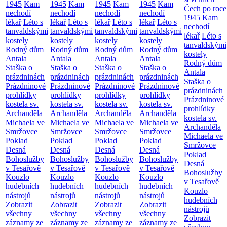
1945
Kam
1945
Kam
1945
Kam
1945
Kam
Čech po roce
nechodí
nechodí
nechodí
nechodí
1945
Kam
lékař
Léto s
lékař
Léto s
lékař
Léto s
lékař
Léto s
nechodí
tanvaldskými
tanvaldskými
tanvaldskými
tanvaldskými
lékař
Léto s
kostely
kostely
kostely
kostely
tanvaldskými
Rodný dům
Rodný dům
Rodný dům
Rodný dům
kostely
Antala
Antala
Antala
Antala
Rodný dům
Staška o
Staška o
Staška o
Staška o
Antala
prázdninách
prázdninách
prázdninách
prázdninách
Staška o
Prázdninové
Prázdninové
Prázdninové
Prázdninové
prázdninách
prohlídky
prohlídky
prohlídky
prohlídky
Prázdninové
kostela sv.
kostela sv.
kostela sv.
kostela sv.
prohlídky
Archanděla
Archanděla
Archanděla
Archanděla
kostela sv.
Michaela ve
Michaela ve
Michaela ve
Michaela ve
Archanděla
Smržovce
Smržovce
Smržovce
Smržovce
Michaela ve
Poklad
Poklad
Poklad
Poklad
Smržovce
Desná
Desná
Desná
Desná
Poklad
Bohoslužby
Bohoslužby
Bohoslužby
Bohoslužby
Desná
v Tesařově
v Tesařově
v Tesařově
v Tesařově
Bohoslužby
Kouzlo
Kouzlo
Kouzlo
Kouzlo
v Tesařově
hudebních
hudebních
hudebních
hudebních
Kouzlo
nástrojů
nástrojů
nástrojů
nástrojů
hudebních
Zobrazit
Zobrazit
Zobrazit
Zobrazit
nástrojů
všechny
všechny
všechny
všechny
Zobrazit
záznamy ze
záznamy ze
záznamy ze
záznamy ze