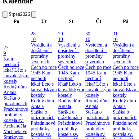
Kalendář
Srpen
2026
Po
Út
St
Čt
Pá
28
29
30
31
10
10
10
10
Vysídlení a
Vysídlení a
Vysídlení a
Vysídlení a
27
dosídlení –
dosídlení –
dosídlení –
dosídlení –
9
proměny
proměny
proměny
proměny
Kam
severních
severních
severních
severních
nechodí
Čech po roce
Čech po roce
Čech po roce
Čech po roce
lékař
Léto s
1945
Kam
1945
Kam
1945
Kam
1945
Kam
tanvaldskými
nechodí
nechodí
nechodí
nechodí
kostely
lékař
Léto s
lékař
Léto s
lékař
Léto s
lékař
Léto s
Rodný dům
tanvaldskými
tanvaldskými
tanvaldskými
tanvaldskými
Antala
kostely
kostely
kostely
kostely
Staška o
Rodný dům
Rodný dům
Rodný dům
Rodný dům
prázdninách
Antala
Antala
Antala
Antala
Prázdninové
Staška o
Staška o
Staška o
Staška o
prohlídky
prázdninách
prázdninách
prázdninách
prázdninách
kostela sv.
Prázdninové
Prázdninové
Prázdninové
Prázdninové
Archanděla
prohlídky
prohlídky
prohlídky
prohlídky
Michaela ve
kostela sv.
kostela sv.
kostela sv.
kostela sv.
Smržovce