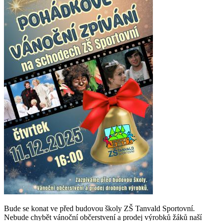
Bude se konat ve před budovou školy ZŠ Tanvald Sportovní.
Nebude chybět vánoční občerstvení a prodej výrobků žáků naší