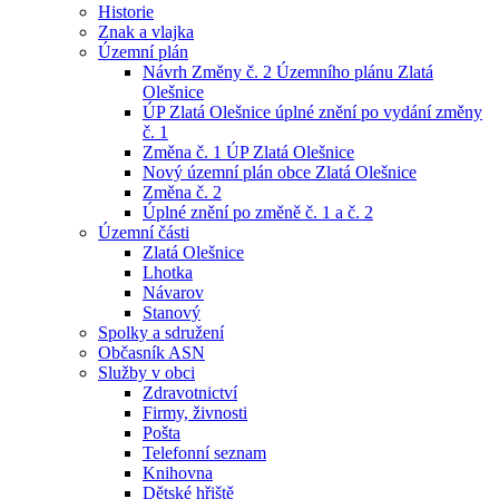
Historie
Znak a vlajka
Územní plán
Návrh Změny č. 2 Územního plánu Zlatá
Olešnice
ÚP Zlatá Olešnice úplné znění po vydání změny
č. 1
Změna č. 1 ÚP Zlatá Olešnice
Nový územní plán obce Zlatá Olešnice
Změna č. 2
Úplné znění po změně č. 1 a č. 2
Územní části
Zlatá Olešnice
Lhotka
Návarov
Stanový
Spolky a sdružení
Občasník ASN
Služby v obci
Zdravotnictví
Firmy, živnosti
Pošta
Telefonní seznam
Knihovna
Dětské hřiště