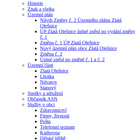
Historie
Znak a vlajka
Územní plán
Návrh Změny č. 2 Územního plánu Zlatá
Olešnice
ÚP Zlatá Olešnice úplné znění po vydání změny
č. 1
Změna č. 1 ÚP Zlatá Olešnice
Nový územní plán obce Zlatá Olešnice
Změna č. 2
Úplné znění po změně č. 1 a č. 2
Územní části
Zlatá Olešnice
Lhotka
Návarov
Stanový
Spolky a sdružení
Občasník ASN
Služby v obci
Zdravotnictví
Firmy, živnosti
Pošta
Telefonní seznam
Knihovna
Dětské hřiště