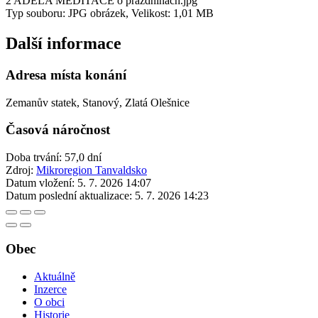
2 ADÉLA MEDITACE o prazdninach.jpg
Typ souboru: JPG obrázek, Velikost: 1,01 MB
Další informace
Adresa místa konání
Zemanův statek, Stanový, Zlatá Olešnice
Časová náročnost
Doba trvání: 57,0 dní
Zdroj:
Mikroregion Tanvaldsko
Datum vložení:
5. 7. 2026 14:07
Datum poslední aktualizace:
5. 7. 2026 14:23
Obec
Aktuálně
Inzerce
O obci
Historie