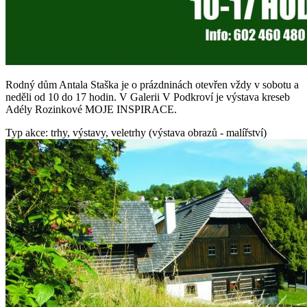
Rodný dům Antala Staška je o prázdninách otevřen vždy v sobotu a
neděli od 10 do 17 hodin. V Galerii V Podkroví je výstava kreseb
Adély Rozinkové MOJE INSPIRACE.
Typ akce: trhy, výstavy, veletrhy (výstava obrazů - malířství)