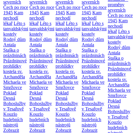
severních
severních
severních
severních
proměny
Čech po roce
Čech po roce
Čech po roce
Čech po roce
severních
1945
Kam
1945
Kam
1945
Kam
1945
Kam
Čech po roce
nechodí
nechodí
nechodí
nechodí
1945
Kam
lékař
Léto s
lékař
Léto s
lékař
Léto s
lékař
Léto s
nechodí
tanvaldskými
tanvaldskými
tanvaldskými
tanvaldskými
lékař
Léto s
kostely
kostely
kostely
kostely
tanvaldskými
Rodný dům
Rodný dům
Rodný dům
Rodný dům
kostely
Antala
Antala
Antala
Antala
Rodný dům
Staška o
Staška o
Staška o
Staška o
Antala
prázdninách
prázdninách
prázdninách
prázdninách
Staška o
Prázdninové
Prázdninové
Prázdninové
Prázdninové
prázdninách
prohlídky
prohlídky
prohlídky
prohlídky
Prázdninové
kostela sv.
kostela sv.
kostela sv.
kostela sv.
prohlídky
Archanděla
Archanděla
Archanděla
Archanděla
kostela sv.
Michaela ve
Michaela ve
Michaela ve
Michaela ve
Archanděla
Smržovce
Smržovce
Smržovce
Smržovce
Michaela ve
Poklad
Poklad
Poklad
Poklad
Smržovce
Desná
Desná
Desná
Desná
Poklad
Bohoslužby
Bohoslužby
Bohoslužby
Bohoslužby
Desná
v Tesařově
v Tesařově
v Tesařově
v Tesařově
Bohoslužby
Kouzlo
Kouzlo
Kouzlo
Kouzlo
v Tesařově
hudebních
hudebních
hudebních
hudebních
Kouzlo
nástrojů
nástrojů
nástrojů
nástrojů
hudebních
Zobrazit
Zobrazit
Zobrazit
Zobrazit
nástrojů