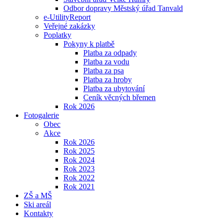
Odbor dopravy Městský úřad Tanvald
e-UtilityReport
Veřejné zakázky
Poplatky
Pokyny k platbě
Platba za odpady
Platba za vodu
Platba za psa
Platba za hroby
Platba za ubytování
Ceník věcných břemen
Rok 2026
Fotogalerie
Obec
Akce
Rok 2026
Rok 2025
Rok 2024
Rok 2023
Rok 2022
Rok 2021
ZŠ a MŠ
Ski areál
Kontakty