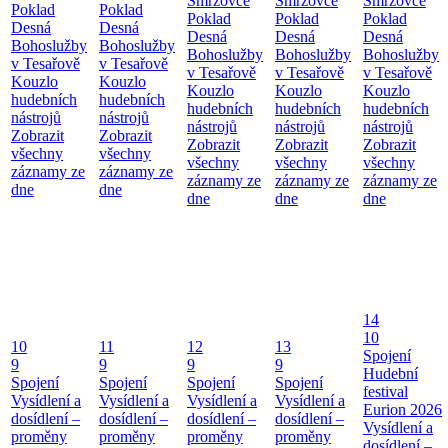
Smržovce
Smržovce
Smržovce
Poklad
Poklad
Poklad
Poklad
Poklad
Desná
Desná
Desná
Desná
Desná
Bohoslužby
Bohoslužby
Bohoslužby
Bohoslužby
Bohoslužby
v Tesařově
v Tesařově
v Tesařově
v Tesařově
v Tesařově
Kouzlo
Kouzlo
Kouzlo
Kouzlo
Kouzlo
hudebních
hudebních
hudebních
hudebních
hudebních
nástrojů
nástrojů
nástrojů
nástrojů
nástrojů
Zobrazit
Zobrazit
Zobrazit
Zobrazit
Zobrazit
všechny
všechny
všechny
všechny
všechny
záznamy ze
záznamy ze
záznamy ze
záznamy ze
záznamy ze
dne
dne
dne
dne
dne
14
10
10
11
12
13
Spojení
9
9
9
9
Hudební
Spojení
Spojení
Spojení
Spojení
festival
Vysídlení a
Vysídlení a
Vysídlení a
Vysídlení a
Eurion 2026
dosídlení –
dosídlení –
dosídlení –
dosídlení –
Vysídlení a
proměny
proměny
proměny
proměny
dosídlení –