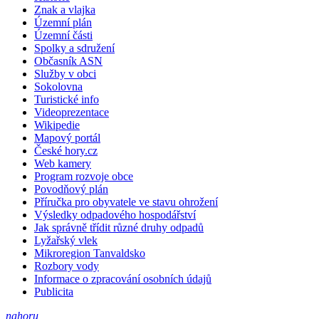
Znak a vlajka
Územní plán
Územní části
Spolky a sdružení
Občasník ASN
Služby v obci
Sokolovna
Turistické info
Videoprezentace
Wikipedie
Mapový portál
České hory.cz
Web kamery
Program rozvoje obce
Povodňový plán
Příručka pro obyvatele ve stavu ohrožení
Výsledky odpadového hospodářství
Jak správně třídit různé druhy odpadů
Lyžařský vlek
Mikroregion Tanvaldsko
Rozbory vody
Informace o zpracování osobních údajů
Publicita
nahoru