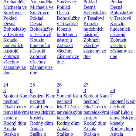
Archanděla
Archanděla
Smržovce
Poklad
Poklad
Michaela ve
Michaela ve
Poklad
Desná
Desná
Smržovce
Smržovce
Desná
Bohoslužby
Bohoslužby
Poklad
Poklad
Bohoslužby
v Tesařově
v Tesařově
Desná
Desná
v Tesařově
Kouzlo
Kouzlo
Bohoslužby
Bohoslužby
Kouzlo
hudebních
hudebních
v Tesařově
v Tesařově
hudebních
nástrojů
nástrojů
Kouzlo
Kouzlo
nástrojů
Zobrazit
Zobrazit
hudebních
hudebních
Zobrazit
všechny
všechny
nástrojů
nástrojů
všechny
záznamy ze
záznamy ze
Zobrazit
Zobrazit
záznamy ze
dne
dne
všechny
všechny
dne
záznamy ze
záznamy ze
dne
dne
24
25
26
27
8
8
8
8
28
Spojení
Kam
Spojení
Kam
Spojení
Kam
Spojení
Kam
7
nechodí
nechodí
nechodí
nechodí
Spojení
Kam
lékař
Léto s
lékař
Léto s
lékař
Léto s
lékař
Léto s
nechodí
tanvaldskými
tanvaldskými
tanvaldskými
tanvaldskými
lékař
Léto s
kostely
kostely
kostely
kostely
tanvaldskými
Rodný dům
Rodný dům
Rodný dům
Rodný dům
kostely
Antala
Antala
Antala
Antala
Rodný dům
Staška o
Staška o
Staška o
Staška o
Antala