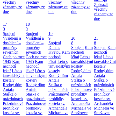
všechny
všechny
všechny
všechny
Zobrazit
záznamy ze
záznamy ze
záznamy ze
záznamy ze
všechny
dne
dne
dne
dne
záznamy ze
dne
17
18
9
9
Spojení
Spojení
19
Vysídlení a
Vysídlení a
9
20
21
dosídlení –
dosídlení –
Spojení
8
8
proměny
proměny
Dílna s
Spojení
Kam
Spojení
Kam
severních
severních
Květou
Kam
nechodí
nechodí
Čech po roce
Čech po roce
nechodí
lékař
Léto s
lékař
Léto s
1945
Kam
1945
Kam
lékař
Léto s
tanvaldskými
tanvaldskými
nechodí
nechodí
tanvaldskými
kostely
kostely
lékař
Léto s
lékař
Léto s
kostely
Rodný dům
Rodný dům
tanvaldskými
tanvaldskými
Rodný dům
Antala
Antala
kostely
kostely
Antala
Staška o
Staška o
Rodný dům
Rodný dům
Staška o
prázdninách
prázdninách
Antala
Antala
prázdninách
Prázdninové
Prázdninové
Staška o
Staška o
Prázdninové
prohlídky
prohlídky
prázdninách
prázdninách
prohlídky
kostela sv.
kostela sv.
Prázdninové
Prázdninové
kostela sv.
Archanděla
Archanděla
prohlídky
prohlídky
Archanděla
Michaela ve
Michaela ve
kostela sv.
kostela sv.
Michaela ve
Smržovce
Smržovce