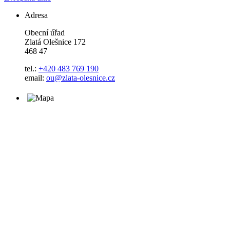
Adresa
Obecní úřad
Zlatá Olešnice 172
468 47
tel.:
+420 483 769 190
email:
ou@zlata-olesnice.cz