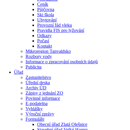
Ceník
Půjčovna
Ski škola
Ubytování
Provozní řád vleku
Pravidla FIS pro lyžování
Odkazy
Počasí
Kontakt
Mikroregion Tanvaldsko
Rozbory vody
Informace o zpracování osobních údajů
Publicita
Úřad
Zastupitelstvo
Úřední deska
Archiv ÚD
Zápisy z jednání ZO
Povinné informace
E-podatelna
Vyhlášky
Výroční zprávy
Formuláře
Obecní úřad Zlatá Olešnice
Stavební úřad Velké Hamry