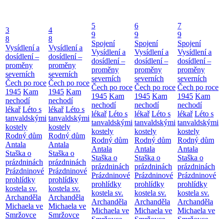
5
6
7
3
4
9
9
9
8
8
Spojení
Spojení
Spojení
Vysídlení a
Vysídlení a
Vysídlení a
Vysídlení a
Vysídlení a
dosídlení –
dosídlení –
dosídlení –
dosídlení –
dosídlení –
proměny
proměny
proměny
proměny
proměny
severních
severních
severních
severních
severních
Čech po roce
Čech po roce
Čech po roce
Čech po roce
Čech po roce
1945
Kam
1945
Kam
1945
Kam
1945
Kam
1945
Kam
nechodí
nechodí
nechodí
nechodí
nechodí
lékař
Léto s
lékař
Léto s
lékař
Léto s
lékař
Léto s
lékař
Léto s
tanvaldskými
tanvaldskými
tanvaldskými
tanvaldskými
tanvaldskými
kostely
kostely
kostely
kostely
kostely
Rodný dům
Rodný dům
Rodný dům
Rodný dům
Rodný dům
Antala
Antala
Antala
Antala
Antala
Staška o
Staška o
Staška o
Staška o
Staška o
prázdninách
prázdninách
prázdninách
prázdninách
prázdninách
Prázdninové
Prázdninové
Prázdninové
Prázdninové
Prázdninové
prohlídky
prohlídky
prohlídky
prohlídky
prohlídky
kostela sv.
kostela sv.
kostela sv.
kostela sv.
kostela sv.
Archanděla
Archanděla
Archanděla
Archanděla
Archanděla
Michaela ve
Michaela ve
Michaela ve
Michaela ve
Michaela ve
Smržovce
Smržovce