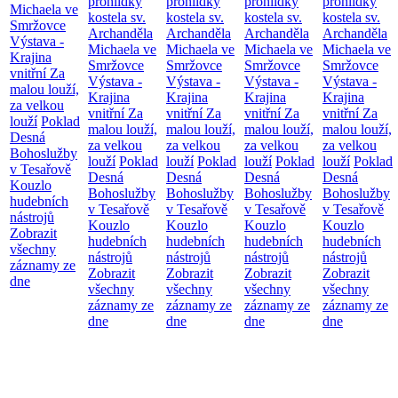
prohlídky
prohlídky
prohlídky
prohlídky
Michaela ve
kostela sv.
kostela sv.
kostela sv.
kostela sv.
Smržovce
Archanděla
Archanděla
Archanděla
Archanděla
Výstava -
Michaela ve
Michaela ve
Michaela ve
Michaela ve
Krajina
Smržovce
Smržovce
Smržovce
Smržovce
vnitřní
Za
Výstava -
Výstava -
Výstava -
Výstava -
malou louží,
Krajina
Krajina
Krajina
Krajina
za velkou
vnitřní
Za
vnitřní
Za
vnitřní
Za
vnitřní
Za
louží
Poklad
malou louží,
malou louží,
malou louží,
malou louží,
Desná
za velkou
za velkou
za velkou
za velkou
Bohoslužby
louží
Poklad
louží
Poklad
louží
Poklad
louží
Poklad
v Tesařově
Desná
Desná
Desná
Desná
Kouzlo
Bohoslužby
Bohoslužby
Bohoslužby
Bohoslužby
hudebních
v Tesařově
v Tesařově
v Tesařově
v Tesařově
nástrojů
Kouzlo
Kouzlo
Kouzlo
Kouzlo
Zobrazit
hudebních
hudebních
hudebních
hudebních
všechny
nástrojů
nástrojů
nástrojů
nástrojů
záznamy ze
Zobrazit
Zobrazit
Zobrazit
Zobrazit
dne
všechny
všechny
všechny
všechny
záznamy ze
záznamy ze
záznamy ze
záznamy ze
dne
dne
dne
dne