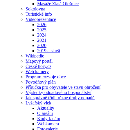
Masáže Zlatá Olešnice
Sokolovna
Turistické info
Videoprezentace
2026
2025
2024
2021
2020
2019 a starší
Wikipedie
Mapový portál
České hory.cz
Web kamery
Program rozvoje obce
Povodňový plán
Příručka pro obyvatele ve stavu ohrožení
Výsledky odpadového hospodářství
Jak správně třídit různé druhy odpadů
Lyžařský vlek
Aktuality
O areálu
Kudy k nám
Webkamera
Fotogalerie