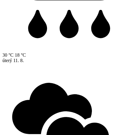
30 °C
18 °C
úterý
11. 8.