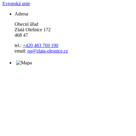
Evropská unie
Adresa
Obecní úřad
Zlatá Olešnice 172
468 47
tel.:
+420 483 769 190
email:
ou@zlata-olesnice.cz