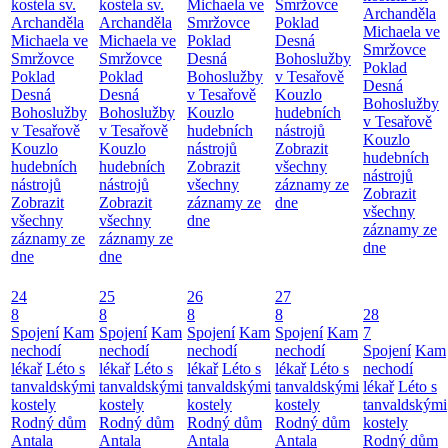
kostela sv.
kostela sv.
Michaela ve
Smržovce
Archanděla
Archanděla
Archanděla
Smržovce
Poklad
Michaela ve
Michaela ve
Michaela ve
Poklad
Desná
Smržovce
Smržovce
Smržovce
Desná
Bohoslužby
Poklad
Poklad
Poklad
Bohoslužby
v Tesařově
Desná
Desná
Desná
v Tesařově
Kouzlo
Bohoslužby
Bohoslužby
Bohoslužby
Kouzlo
hudebních
v Tesařově
v Tesařově
v Tesařově
hudebních
nástrojů
Kouzlo
Kouzlo
Kouzlo
nástrojů
Zobrazit
hudebních
hudebních
hudebních
Zobrazit
všechny
nástrojů
nástrojů
nástrojů
všechny
záznamy ze
Zobrazit
Zobrazit
Zobrazit
záznamy ze
dne
všechny
všechny
všechny
dne
záznamy ze
záznamy ze
záznamy ze
dne
dne
dne
24
25
26
27
8
8
8
8
28
Spojení
Kam
Spojení
Kam
Spojení
Kam
Spojení
Kam
7
nechodí
nechodí
nechodí
nechodí
Spojení
Kam
lékař
Léto s
lékař
Léto s
lékař
Léto s
lékař
Léto s
nechodí
tanvaldskými
tanvaldskými
tanvaldskými
tanvaldskými
lékař
Léto s
kostely
kostely
kostely
kostely
tanvaldskými
Rodný dům
Rodný dům
Rodný dům
Rodný dům
kostely
Antala
Antala
Antala
Antala
Rodný dům