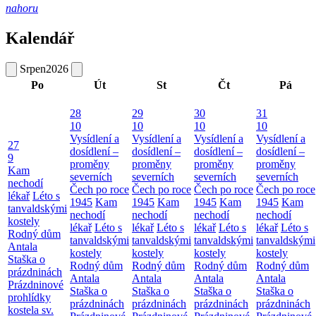
nahoru
Kalendář
Srpen
2026
Po
Út
St
Čt
Pá
28
29
30
31
10
10
10
10
Vysídlení a
Vysídlení a
Vysídlení a
Vysídlení a
27
dosídlení –
dosídlení –
dosídlení –
dosídlení –
9
proměny
proměny
proměny
proměny
Kam
severních
severních
severních
severních
nechodí
Čech po roce
Čech po roce
Čech po roce
Čech po roce
lékař
Léto s
1945
Kam
1945
Kam
1945
Kam
1945
Kam
tanvaldskými
nechodí
nechodí
nechodí
nechodí
kostely
lékař
Léto s
lékař
Léto s
lékař
Léto s
lékař
Léto s
Rodný dům
tanvaldskými
tanvaldskými
tanvaldskými
tanvaldskými
Antala
kostely
kostely
kostely
kostely
Staška o
Rodný dům
Rodný dům
Rodný dům
Rodný dům
prázdninách
Antala
Antala
Antala
Antala
Prázdninové
Staška o
Staška o
Staška o
Staška o
prohlídky
prázdninách
prázdninách
prázdninách
prázdninách
kostela sv.