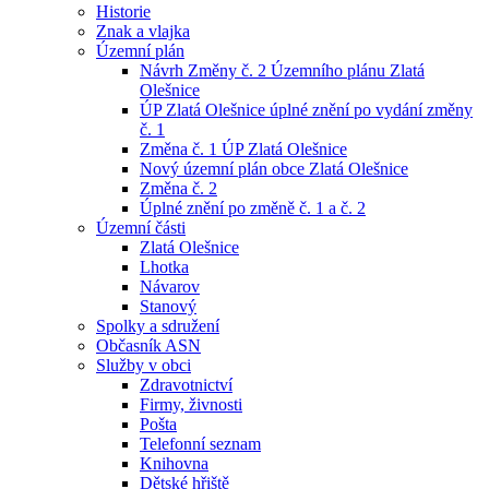
Historie
Znak a vlajka
Územní plán
Návrh Změny č. 2 Územního plánu Zlatá
Olešnice
ÚP Zlatá Olešnice úplné znění po vydání změny
č. 1
Změna č. 1 ÚP Zlatá Olešnice
Nový územní plán obce Zlatá Olešnice
Změna č. 2
Úplné znění po změně č. 1 a č. 2
Územní části
Zlatá Olešnice
Lhotka
Návarov
Stanový
Spolky a sdružení
Občasník ASN
Služby v obci
Zdravotnictví
Firmy, živnosti
Pošta
Telefonní seznam
Knihovna
Dětské hřiště