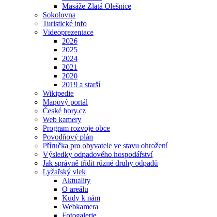
Masáže Zlatá Olešnice
Sokolovna
Turistické info
Videoprezentace
2026
2025
2024
2021
2020
2019 a starší
Wikipedie
Mapový portál
České hory.cz
Web kamery
Program rozvoje obce
Povodňový plán
Příručka pro obyvatele ve stavu ohrožení
Výsledky odpadového hospodářství
Jak správně třídit různé druhy odpadů
Lyžařský vlek
Aktuality
O areálu
Kudy k nám
Webkamera
Fotogalerie