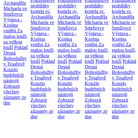
Prázdninové
Prázdninové
Prázdninové
Prázdninové
Archanděla
prohlídky
prohlídky
prohlídky
prohlídky
Michaela ve
kostela sv.
kostela sv.
kostela sv.
kostela sv.
Smržovce
Archanděla
Archanděla
Archanděla
Archanděla
Výstava -
Michaela ve
Michaela ve
Michaela ve
Michaela ve
Krajina
Smržovce
Smržovce
Smržovce
Smržovce
vnitřní
Za
Výstava -
Výstava -
Výstava -
Výstava -
malou louží,
Krajina
Krajina
Krajina
Krajina
za velkou
vnitřní
Za
vnitřní
Za
vnitřní
Za
vnitřní
Za
louží
Poklad
malou louží,
malou louží,
malou louží,
malou louží,
Desná
za velkou
za velkou
za velkou
za velkou
Bohoslužby
louží
Poklad
louží
Poklad
louží
Poklad
louží
Poklad
v Tesařově
Desná
Desná
Desná
Desná
Kouzlo
Bohoslužby
Bohoslužby
Bohoslužby
Bohoslužby
hudebních
v Tesařově
v Tesařově
v Tesařově
v Tesařově
nástrojů
Kouzlo
Kouzlo
Kouzlo
Kouzlo
Zobrazit
hudebních
hudebních
hudebních
hudebních
všechny
nástrojů
nástrojů
nástrojů
nástrojů
záznamy ze
Zobrazit
Zobrazit
Zobrazit
Zobrazit
dne
všechny
všechny
všechny
všechny
záznamy ze
záznamy ze
záznamy ze
záznamy ze
dne
dne
dne
dne