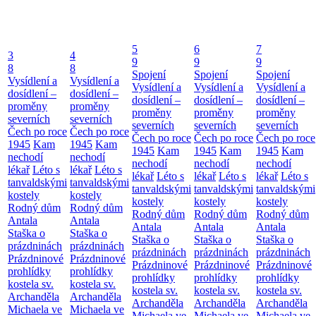
5
6
7
3
4
9
9
9
8
8
Spojení
Spojení
Spojení
Vysídlení a
Vysídlení a
Vysídlení a
Vysídlení a
Vysídlení a
dosídlení –
dosídlení –
dosídlení –
dosídlení –
dosídlení –
proměny
proměny
proměny
proměny
proměny
severních
severních
severních
severních
severních
Čech po roce
Čech po roce
Čech po roce
Čech po roce
Čech po roce
1945
Kam
1945
Kam
1945
Kam
1945
Kam
1945
Kam
nechodí
nechodí
nechodí
nechodí
nechodí
lékař
Léto s
lékař
Léto s
lékař
Léto s
lékař
Léto s
lékař
Léto s
tanvaldskými
tanvaldskými
tanvaldskými
tanvaldskými
tanvaldskými
kostely
kostely
kostely
kostely
kostely
Rodný dům
Rodný dům
Rodný dům
Rodný dům
Rodný dům
Antala
Antala
Antala
Antala
Antala
Staška o
Staška o
Staška o
Staška o
Staška o
prázdninách
prázdninách
prázdninách
prázdninách
prázdninách
Prázdninové
Prázdninové
Prázdninové
Prázdninové
Prázdninové
prohlídky
prohlídky
prohlídky
prohlídky
prohlídky
kostela sv.
kostela sv.
kostela sv.
kostela sv.
kostela sv.
Archanděla
Archanděla
Archanděla
Archanděla
Archanděla
Michaela ve
Michaela ve
Michaela ve
Michaela ve
Michaela ve