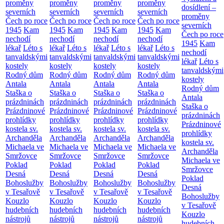
proměny
proměny
proměny
proměny
dosídlení –
severních
severních
severních
severních
proměny
Čech po roce
Čech po roce
Čech po roce
Čech po roce
severních
1945
Kam
1945
Kam
1945
Kam
1945
Kam
Čech po roce
nechodí
nechodí
nechodí
nechodí
1945
Kam
lékař
Léto s
lékař
Léto s
lékař
Léto s
lékař
Léto s
nechodí
tanvaldskými
tanvaldskými
tanvaldskými
tanvaldskými
lékař
Léto s
kostely
kostely
kostely
kostely
tanvaldskými
Rodný dům
Rodný dům
Rodný dům
Rodný dům
kostely
Antala
Antala
Antala
Antala
Rodný dům
Staška o
Staška o
Staška o
Staška o
Antala
prázdninách
prázdninách
prázdninách
prázdninách
Staška o
Prázdninové
Prázdninové
Prázdninové
Prázdninové
prázdninách
prohlídky
prohlídky
prohlídky
prohlídky
Prázdninové
kostela sv.
kostela sv.
kostela sv.
kostela sv.
prohlídky
Archanděla
Archanděla
Archanděla
Archanděla
kostela sv.
Michaela ve
Michaela ve
Michaela ve
Michaela ve
Archanděla
Smržovce
Smržovce
Smržovce
Smržovce
Michaela ve
Poklad
Poklad
Poklad
Poklad
Smržovce
Desná
Desná
Desná
Desná
Poklad
Bohoslužby
Bohoslužby
Bohoslužby
Bohoslužby
Desná
v Tesařově
v Tesařově
v Tesařově
v Tesařově
Bohoslužby
Kouzlo
Kouzlo
Kouzlo
Kouzlo
v Tesařově
hudebních
hudebních
hudebních
hudebních
Kouzlo
nástrojů
nástrojů
nástrojů
nástrojů
hudebních