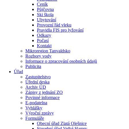
Ceník
Půjčovna
Ski škola
Ubytování
Provozní řád vleku
Pravidla FIS pro lyžování
Odkazy
Počasí
Kontakt
Mikroregion Tanvaldsko
Rozbory vody
Informace o zpracování osobních údajů
Publicita
Úřad
Zastupitelstvo
Úřední deska
Archiv ÚD
Zápisy z jednání ZO
Povinné informace
E-podatelna
Vyhlášky
Výroční zprávy
Formuláře
Obecní úřad Zlatá Olešnice
Stavební úřad Velké Hamry