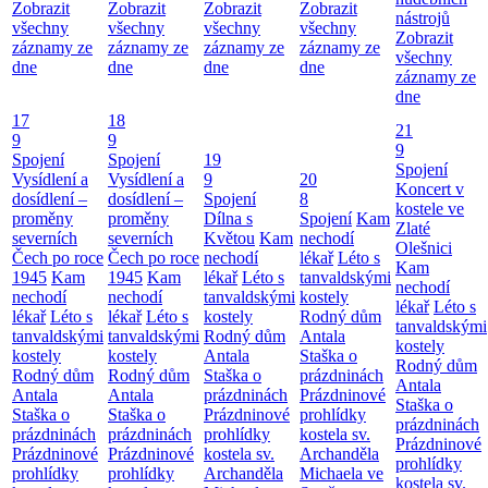
Zobrazit
Zobrazit
Zobrazit
Zobrazit
nástrojů
všechny
všechny
všechny
všechny
Zobrazit
záznamy ze
záznamy ze
záznamy ze
záznamy ze
všechny
dne
dne
dne
dne
záznamy ze
dne
17
18
21
9
9
9
Spojení
Spojení
19
Spojení
Vysídlení a
Vysídlení a
9
20
Koncert v
dosídlení –
dosídlení –
Spojení
8
kostele ve
proměny
proměny
Dílna s
Spojení
Kam
Zlaté
severních
severních
Květou
Kam
nechodí
Olešnici
Čech po roce
Čech po roce
nechodí
lékař
Léto s
Kam
1945
Kam
1945
Kam
lékař
Léto s
tanvaldskými
nechodí
nechodí
nechodí
tanvaldskými
kostely
lékař
Léto s
lékař
Léto s
lékař
Léto s
kostely
Rodný dům
tanvaldskými
tanvaldskými
tanvaldskými
Rodný dům
Antala
kostely
kostely
kostely
Antala
Staška o
Rodný dům
Rodný dům
Rodný dům
Staška o
prázdninách
Antala
Antala
Antala
prázdninách
Prázdninové
Staška o
Staška o
Staška o
Prázdninové
prohlídky
prázdninách
prázdninách
prázdninách
prohlídky
kostela sv.
Prázdninové
Prázdninové
Prázdninové
kostela sv.
Archanděla
prohlídky
prohlídky
prohlídky
Archanděla
Michaela ve
kostela sv.