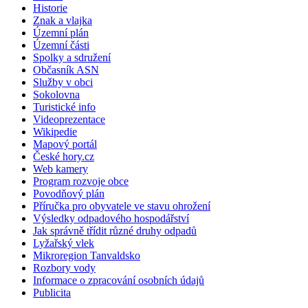
Historie
Znak a vlajka
Územní plán
Územní části
Spolky a sdružení
Občasník ASN
Služby v obci
Sokolovna
Turistické info
Videoprezentace
Wikipedie
Mapový portál
České hory.cz
Web kamery
Program rozvoje obce
Povodňový plán
Příručka pro obyvatele ve stavu ohrožení
Výsledky odpadového hospodářství
Jak správně třídit různé druhy odpadů
Lyžařský vlek
Mikroregion Tanvaldsko
Rozbory vody
Informace o zpracování osobních údajů
Publicita