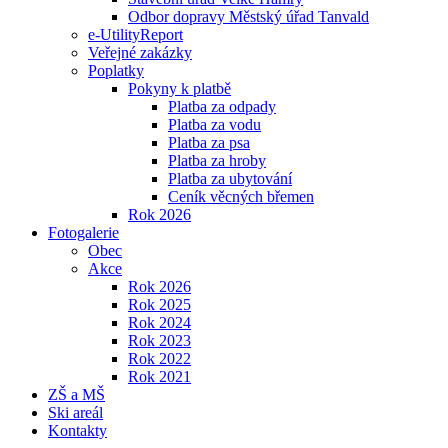
Odbor dopravy Městský úřad Tanvald
e-UtilityReport
Veřejné zakázky
Poplatky
Pokyny k platbě
Platba za odpady
Platba za vodu
Platba za psa
Platba za hroby
Platba za ubytování
Ceník věcných břemen
Rok 2026
Fotogalerie
Obec
Akce
Rok 2026
Rok 2025
Rok 2024
Rok 2023
Rok 2022
Rok 2021
ZŠ a MŠ
Ski areál
Kontakty