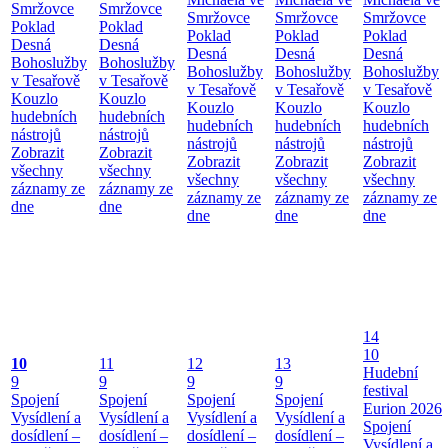
Smržovce
Smržovce
Smržovce
Smržovce
Smržovce
Poklad
Poklad
Poklad
Poklad
Poklad
Desná
Desná
Desná
Desná
Desná
Bohoslužby
Bohoslužby
Bohoslužby
Bohoslužby
Bohoslužby
v Tesařově
v Tesařově
v Tesařově
v Tesařově
v Tesařově
Kouzlo
Kouzlo
Kouzlo
Kouzlo
Kouzlo
hudebních
hudebních
hudebních
hudebních
hudebních
nástrojů
nástrojů
nástrojů
nástrojů
nástrojů
Zobrazit
Zobrazit
Zobrazit
Zobrazit
Zobrazit
všechny
všechny
všechny
všechny
všechny
záznamy ze
záznamy ze
záznamy ze
záznamy ze
záznamy ze
dne
dne
dne
dne
dne
14
10
10
11
12
13
Hudební
9
9
9
9
festival
Spojení
Spojení
Spojení
Spojení
Eurion 2026
Vysídlení a
Vysídlení a
Vysídlení a
Vysídlení a
Spojení
dosídlení –
dosídlení –
dosídlení –
dosídlení –
Vysídlení a