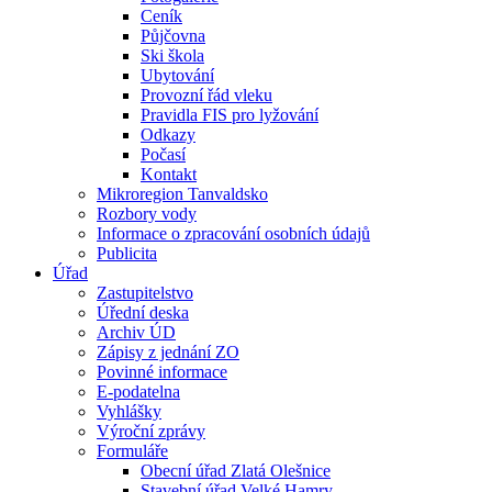
Ceník
Půjčovna
Ski škola
Ubytování
Provozní řád vleku
Pravidla FIS pro lyžování
Odkazy
Počasí
Kontakt
Mikroregion Tanvaldsko
Rozbory vody
Informace o zpracování osobních údajů
Publicita
Úřad
Zastupitelstvo
Úřední deska
Archiv ÚD
Zápisy z jednání ZO
Povinné informace
E-podatelna
Vyhlášky
Výroční zprávy
Formuláře
Obecní úřad Zlatá Olešnice
Stavební úřad Velké Hamry