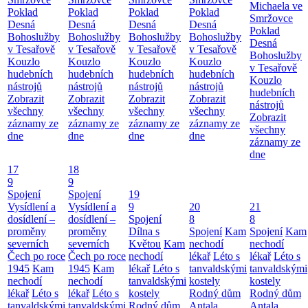
Michaela ve
Poklad
Poklad
Poklad
Poklad
Smržovce
Desná
Desná
Desná
Desná
Poklad
Bohoslužby
Bohoslužby
Bohoslužby
Bohoslužby
Desná
v Tesařově
v Tesařově
v Tesařově
v Tesařově
Bohoslužby
Kouzlo
Kouzlo
Kouzlo
Kouzlo
v Tesařově
hudebních
hudebních
hudebních
hudebních
Kouzlo
nástrojů
nástrojů
nástrojů
nástrojů
hudebních
Zobrazit
Zobrazit
Zobrazit
Zobrazit
nástrojů
všechny
všechny
všechny
všechny
Zobrazit
záznamy ze
záznamy ze
záznamy ze
záznamy ze
všechny
dne
dne
dne
dne
záznamy ze
dne
17
18
9
9
Spojení
Spojení
19
Vysídlení a
Vysídlení a
9
20
21
dosídlení –
dosídlení –
Spojení
8
8
proměny
proměny
Dílna s
Spojení
Kam
Spojení
Kam
severních
severních
Květou
Kam
nechodí
nechodí
Čech po roce
Čech po roce
nechodí
lékař
Léto s
lékař
Léto s
1945
Kam
1945
Kam
lékař
Léto s
tanvaldskými
tanvaldskými
nechodí
nechodí
tanvaldskými
kostely
kostely
lékař
Léto s
lékař
Léto s
kostely
Rodný dům
Rodný dům
tanvaldskými
tanvaldskými
Rodný dům
Antala
Antala