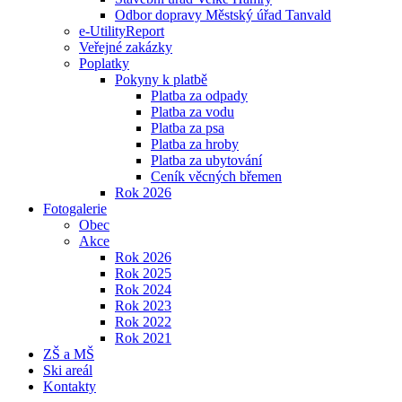
Odbor dopravy Městský úřad Tanvald
e-UtilityReport
Veřejné zakázky
Poplatky
Pokyny k platbě
Platba za odpady
Platba za vodu
Platba za psa
Platba za hroby
Platba za ubytování
Ceník věcných břemen
Rok 2026
Fotogalerie
Obec
Akce
Rok 2026
Rok 2025
Rok 2024
Rok 2023
Rok 2022
Rok 2021
ZŠ a MŠ
Ski areál
Kontakty