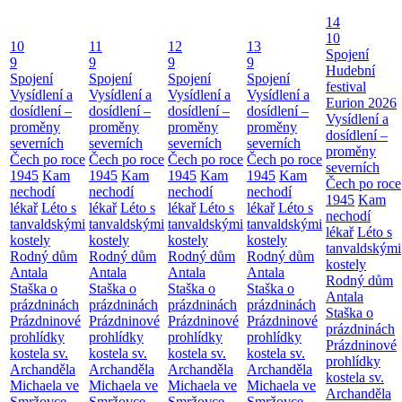
14
10
10
11
12
13
Spojení
9
9
9
9
Hudební
Spojení
Spojení
Spojení
Spojení
festival
Vysídlení a
Vysídlení a
Vysídlení a
Vysídlení a
Eurion 2026
dosídlení –
dosídlení –
dosídlení –
dosídlení –
Vysídlení a
proměny
proměny
proměny
proměny
dosídlení –
severních
severních
severních
severních
proměny
Čech po roce
Čech po roce
Čech po roce
Čech po roce
severních
1945
Kam
1945
Kam
1945
Kam
1945
Kam
Čech po roce
nechodí
nechodí
nechodí
nechodí
1945
Kam
lékař
Léto s
lékař
Léto s
lékař
Léto s
lékař
Léto s
nechodí
tanvaldskými
tanvaldskými
tanvaldskými
tanvaldskými
lékař
Léto s
kostely
kostely
kostely
kostely
tanvaldskými
Rodný dům
Rodný dům
Rodný dům
Rodný dům
kostely
Antala
Antala
Antala
Antala
Rodný dům
Staška o
Staška o
Staška o
Staška o
Antala
prázdninách
prázdninách
prázdninách
prázdninách
Staška o
Prázdninové
Prázdninové
Prázdninové
Prázdninové
prázdninách
prohlídky
prohlídky
prohlídky
prohlídky
Prázdninové
kostela sv.
kostela sv.
kostela sv.
kostela sv.
prohlídky
Archanděla
Archanděla
Archanděla
Archanděla
kostela sv.
Michaela ve
Michaela ve
Michaela ve
Michaela ve
Archanděla
Smržovce
Smržovce
Smržovce
Smržovce