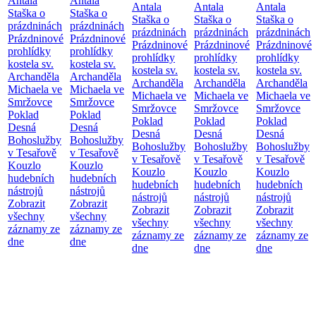
Antala
Antala
Antala
Antala
Antala
Staška o
Staška o
Staška o
Staška o
Staška o
prázdninách
prázdninách
prázdninách
prázdninách
prázdninách
Prázdninové
Prázdninové
Prázdninové
Prázdninové
Prázdninové
prohlídky
prohlídky
prohlídky
prohlídky
prohlídky
kostela sv.
kostela sv.
kostela sv.
kostela sv.
kostela sv.
Archanděla
Archanděla
Archanděla
Archanděla
Archanděla
Michaela ve
Michaela ve
Michaela ve
Michaela ve
Michaela ve
Smržovce
Smržovce
Smržovce
Smržovce
Smržovce
Poklad
Poklad
Poklad
Poklad
Poklad
Desná
Desná
Desná
Desná
Desná
Bohoslužby
Bohoslužby
Bohoslužby
Bohoslužby
Bohoslužby
v Tesařově
v Tesařově
v Tesařově
v Tesařově
v Tesařově
Kouzlo
Kouzlo
Kouzlo
Kouzlo
Kouzlo
hudebních
hudebních
hudebních
hudebních
hudebních
nástrojů
nástrojů
nástrojů
nástrojů
nástrojů
Zobrazit
Zobrazit
Zobrazit
Zobrazit
Zobrazit
všechny
všechny
všechny
všechny
všechny
záznamy ze
záznamy ze
záznamy ze
záznamy ze
záznamy ze
dne
dne
dne
dne
dne