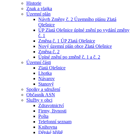
Historie
Znak a vlajka
Územní plán
Návrh Změny č. 2 Územního plánu Zlatá
Olešnice
ÚP Zlatá Olešnice úplné znění po vydání změny
č. 1
Změna č. 1 ÚP Zlatá Olešnice
Nový územní plán obce Zlatá Olešnice
Změna č. 2
Úplné znění po změně č. 1 a č. 2
Územní části
Zlatá Olešnice
Lhotka
Návarov
Stanový
Spolky a sdružení
Občasník ASN
Služby v obci
Zdravotnictví
Firmy, živnosti
Pošta
Telefonní seznam
Knihovna
Dětské hřiště