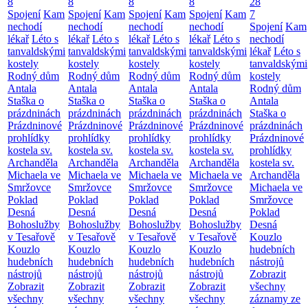
8
8
8
8
28
Spojení
Kam
Spojení
Kam
Spojení
Kam
Spojení
Kam
7
nechodí
nechodí
nechodí
nechodí
Spojení
Kam
lékař
Léto s
lékař
Léto s
lékař
Léto s
lékař
Léto s
nechodí
tanvaldskými
tanvaldskými
tanvaldskými
tanvaldskými
lékař
Léto s
kostely
kostely
kostely
kostely
tanvaldskými
Rodný dům
Rodný dům
Rodný dům
Rodný dům
kostely
Antala
Antala
Antala
Antala
Rodný dům
Staška o
Staška o
Staška o
Staška o
Antala
prázdninách
prázdninách
prázdninách
prázdninách
Staška o
Prázdninové
Prázdninové
Prázdninové
Prázdninové
prázdninách
prohlídky
prohlídky
prohlídky
prohlídky
Prázdninové
kostela sv.
kostela sv.
kostela sv.
kostela sv.
prohlídky
Archanděla
Archanděla
Archanděla
Archanděla
kostela sv.
Michaela ve
Michaela ve
Michaela ve
Michaela ve
Archanděla
Smržovce
Smržovce
Smržovce
Smržovce
Michaela ve
Poklad
Poklad
Poklad
Poklad
Smržovce
Desná
Desná
Desná
Desná
Poklad
Bohoslužby
Bohoslužby
Bohoslužby
Bohoslužby
Desná
v Tesařově
v Tesařově
v Tesařově
v Tesařově
Kouzlo
Kouzlo
Kouzlo
Kouzlo
Kouzlo
hudebních
hudebních
hudebních
hudebních
hudebních
nástrojů
nástrojů
nástrojů
nástrojů
nástrojů
Zobrazit
Zobrazit
Zobrazit
Zobrazit
Zobrazit
všechny
všechny
všechny
všechny
všechny
záznamy ze