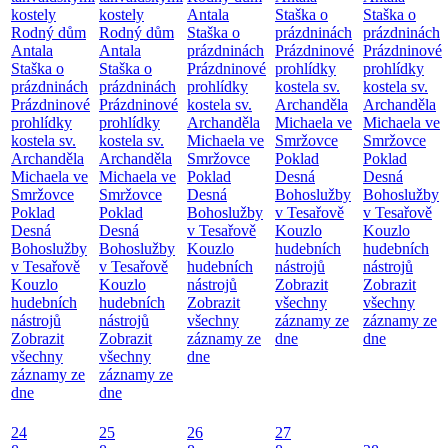
kostely
kostely
Antala
Staška o
Staška o
Rodný dům
Rodný dům
Staška o
prázdninách
prázdninách
Antala
Antala
prázdninách
Prázdninové
Prázdninové
Staška o
Staška o
Prázdninové
prohlídky
prohlídky
prázdninách
prázdninách
prohlídky
kostela sv.
kostela sv.
Prázdninové
Prázdninové
kostela sv.
Archanděla
Archanděla
prohlídky
prohlídky
Archanděla
Michaela ve
Michaela ve
kostela sv.
kostela sv.
Michaela ve
Smržovce
Smržovce
Archanděla
Archanděla
Smržovce
Poklad
Poklad
Michaela ve
Michaela ve
Poklad
Desná
Desná
Smržovce
Smržovce
Desná
Bohoslužby
Bohoslužby
Poklad
Poklad
Bohoslužby
v Tesařově
v Tesařově
Desná
Desná
v Tesařově
Kouzlo
Kouzlo
Bohoslužby
Bohoslužby
Kouzlo
hudebních
hudebních
v Tesařově
v Tesařově
hudebních
nástrojů
nástrojů
Kouzlo
Kouzlo
nástrojů
Zobrazit
Zobrazit
hudebních
hudebních
Zobrazit
všechny
všechny
nástrojů
nástrojů
všechny
záznamy ze
záznamy ze
Zobrazit
Zobrazit
záznamy ze
dne
dne
všechny
všechny
dne
záznamy ze
záznamy ze
dne
dne
24
25
26
27