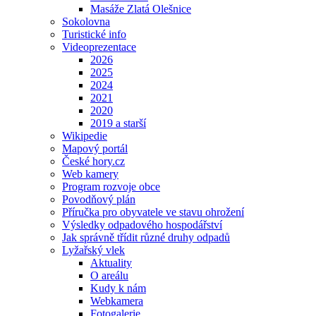
Masáže Zlatá Olešnice
Sokolovna
Turistické info
Videoprezentace
2026
2025
2024
2021
2020
2019 a starší
Wikipedie
Mapový portál
České hory.cz
Web kamery
Program rozvoje obce
Povodňový plán
Příručka pro obyvatele ve stavu ohrožení
Výsledky odpadového hospodářství
Jak správně třídit různé druhy odpadů
Lyžařský vlek
Aktuality
O areálu
Kudy k nám
Webkamera
Fotogalerie