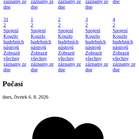
záznamy ze
záznamy ze
záznamy ze
záznamy ze
dne
dne
dne
dne
dne
31
1
2
3
4
2
2
2
2
2
Spojení
Spojení
Spojení
Spojení
Spojení
Kouzlo
Kouzlo
Kouzlo
Kouzlo
Kouzlo
hudebních
hudebních
hudebních
hudebních
hudebních
nástrojů
nástrojů
nástrojů
nástrojů
nástrojů
Zobrazit
Zobrazit
Zobrazit
Zobrazit
Zobrazit
všechny
všechny
všechny
všechny
všechny
záznamy ze
záznamy ze
záznamy ze
záznamy ze
záznamy ze
dne
dne
dne
dne
dne
Počasí
dnes, čtvrtek 6. 8. 2026