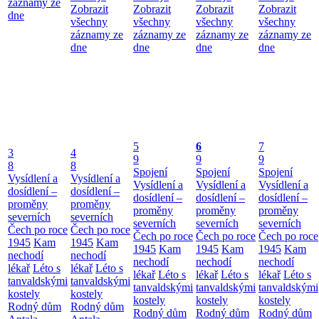
záznamy ze
Zobrazit
Zobrazit
Zobrazit
Zobrazit
dne
všechny
všechny
všechny
všechny
záznamy ze
záznamy ze
záznamy ze
záznamy ze
dne
dne
dne
dne
5
6
7
3
4
9
9
9
8
8
Spojení
Spojení
Spojení
Vysídlení a
Vysídlení a
Vysídlení a
Vysídlení a
Vysídlení a
dosídlení –
dosídlení –
dosídlení –
dosídlení –
dosídlení –
proměny
proměny
proměny
proměny
proměny
severních
severních
severních
severních
severních
Čech po roce
Čech po roce
Čech po roce
Čech po roce
Čech po roce
1945
Kam
1945
Kam
1945
Kam
1945
Kam
1945
Kam
nechodí
nechodí
nechodí
nechodí
nechodí
lékař
Léto s
lékař
Léto s
lékař
Léto s
lékař
Léto s
lékař
Léto s
tanvaldskými
tanvaldskými
tanvaldskými
tanvaldskými
tanvaldskými
kostely
kostely
kostely
kostely
kostely
Rodný dům
Rodný dům
Rodný dům
Rodný dům
Rodný dům