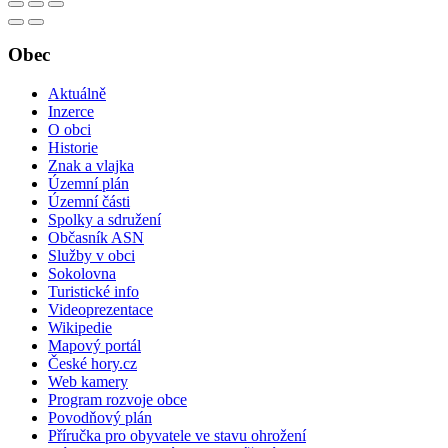
Obec
Aktuálně
Inzerce
O obci
Historie
Znak a vlajka
Územní plán
Územní části
Spolky a sdružení
Občasník ASN
Služby v obci
Sokolovna
Turistické info
Videoprezentace
Wikipedie
Mapový portál
České hory.cz
Web kamery
Program rozvoje obce
Povodňový plán
Příručka pro obyvatele ve stavu ohrožení