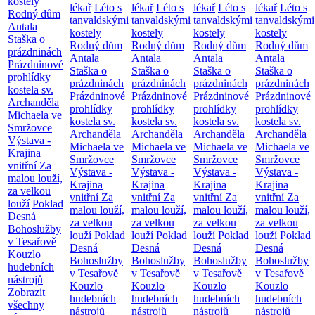
kostely
lékař
Léto s
lékař
Léto s
lékař
Léto s
lékař
Léto s
Rodný dům
tanvaldskými
tanvaldskými
tanvaldskými
tanvaldskými
Antala
kostely
kostely
kostely
kostely
Staška o
Rodný dům
Rodný dům
Rodný dům
Rodný dům
prázdninách
Antala
Antala
Antala
Antala
Prázdninové
Staška o
Staška o
Staška o
Staška o
prohlídky
prázdninách
prázdninách
prázdninách
prázdninách
kostela sv.
Prázdninové
Prázdninové
Prázdninové
Prázdninové
Archanděla
prohlídky
prohlídky
prohlídky
prohlídky
Michaela ve
kostela sv.
kostela sv.
kostela sv.
kostela sv.
Smržovce
Archanděla
Archanděla
Archanděla
Archanděla
Výstava -
Michaela ve
Michaela ve
Michaela ve
Michaela ve
Krajina
Smržovce
Smržovce
Smržovce
Smržovce
vnitřní
Za
Výstava -
Výstava -
Výstava -
Výstava -
malou louží,
Krajina
Krajina
Krajina
Krajina
za velkou
vnitřní
Za
vnitřní
Za
vnitřní
Za
vnitřní
Za
louží
Poklad
malou louží,
malou louží,
malou louží,
malou louží,
Desná
za velkou
za velkou
za velkou
za velkou
Bohoslužby
louží
Poklad
louží
Poklad
louží
Poklad
louží
Poklad
v Tesařově
Desná
Desná
Desná
Desná
Kouzlo
Bohoslužby
Bohoslužby
Bohoslužby
Bohoslužby
hudebních
v Tesařově
v Tesařově
v Tesařově
v Tesařově
nástrojů
Kouzlo
Kouzlo
Kouzlo
Kouzlo
Zobrazit
hudebních
hudebních
hudebních
hudebních
všechny
nástrojů
nástrojů
nástrojů
nástrojů