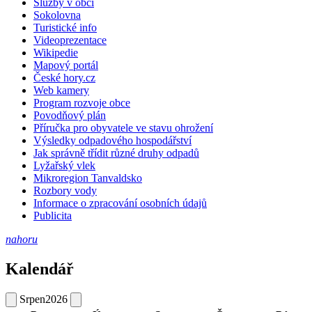
Služby v obci
Sokolovna
Turistické info
Videoprezentace
Wikipedie
Mapový portál
České hory.cz
Web kamery
Program rozvoje obce
Povodňový plán
Příručka pro obyvatele ve stavu ohrožení
Výsledky odpadového hospodářství
Jak správně třídit různé druhy odpadů
Lyžařský vlek
Mikroregion Tanvaldsko
Rozbory vody
Informace o zpracování osobních údajů
Publicita
nahoru
Kalendář
Srpen
2026