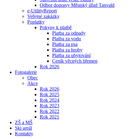
Odbor dopravy Městský úřad Tanvald
e-UtilityReport
Veřejné zakázky
Poplatky
Pokyny k platbě
Platba za odpady
Platba za vodu
Platba za psa
Platba za hroby
Platba za ubytování
Ceník věcných břemen
Rok 2026
Fotogalerie
Obec
Akce
Rok 2026
Rok 2025
Rok 2024
Rok 2023
Rok 2022
Rok 2021
ZŠ a MŠ
Ski areál
Kontakty