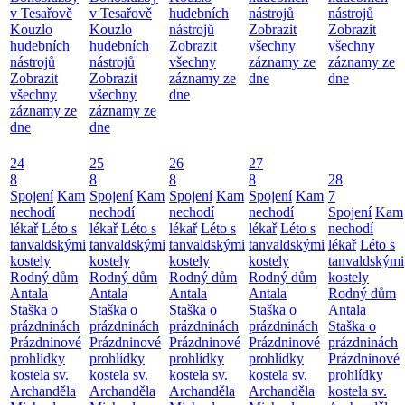
v Tesařově
v Tesařově
hudebních
nástrojů
nástrojů
Kouzlo
Kouzlo
nástrojů
Zobrazit
Zobrazit
hudebních
hudebních
Zobrazit
všechny
všechny
nástrojů
nástrojů
všechny
záznamy ze
záznamy ze
Zobrazit
Zobrazit
záznamy ze
dne
dne
všechny
všechny
dne
záznamy ze
záznamy ze
dne
dne
24
25
26
27
8
8
8
8
28
Spojení
Kam
Spojení
Kam
Spojení
Kam
Spojení
Kam
7
nechodí
nechodí
nechodí
nechodí
Spojení
Kam
lékař
Léto s
lékař
Léto s
lékař
Léto s
lékař
Léto s
nechodí
tanvaldskými
tanvaldskými
tanvaldskými
tanvaldskými
lékař
Léto s
kostely
kostely
kostely
kostely
tanvaldskými
Rodný dům
Rodný dům
Rodný dům
Rodný dům
kostely
Antala
Antala
Antala
Antala
Rodný dům
Staška o
Staška o
Staška o
Staška o
Antala
prázdninách
prázdninách
prázdninách
prázdninách
Staška o
Prázdninové
Prázdninové
Prázdninové
Prázdninové
prázdninách
prohlídky
prohlídky
prohlídky
prohlídky
Prázdninové
kostela sv.
kostela sv.
kostela sv.
kostela sv.
prohlídky
Archanděla
Archanděla
Archanděla
Archanděla
kostela sv.