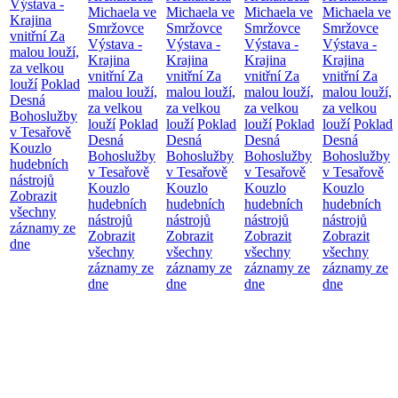
Výstava -
Michaela ve
Michaela ve
Michaela ve
Michaela ve
Krajina
Smržovce
Smržovce
Smržovce
Smržovce
vnitřní
Za
Výstava -
Výstava -
Výstava -
Výstava -
malou louží,
Krajina
Krajina
Krajina
Krajina
za velkou
vnitřní
Za
vnitřní
Za
vnitřní
Za
vnitřní
Za
louží
Poklad
malou louží,
malou louží,
malou louží,
malou louží,
Desná
za velkou
za velkou
za velkou
za velkou
Bohoslužby
louží
Poklad
louží
Poklad
louží
Poklad
louží
Poklad
v Tesařově
Desná
Desná
Desná
Desná
Kouzlo
Bohoslužby
Bohoslužby
Bohoslužby
Bohoslužby
hudebních
v Tesařově
v Tesařově
v Tesařově
v Tesařově
nástrojů
Kouzlo
Kouzlo
Kouzlo
Kouzlo
Zobrazit
hudebních
hudebních
hudebních
hudebních
všechny
nástrojů
nástrojů
nástrojů
nástrojů
záznamy ze
Zobrazit
Zobrazit
Zobrazit
Zobrazit
dne
všechny
všechny
všechny
všechny
záznamy ze
záznamy ze
záznamy ze
záznamy ze
dne
dne
dne
dne