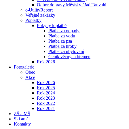
Odbor dopravy Městský úřad Tanvald
e-UtilityReport
Veřejné zakázky
Poplatky
Pokyny k platbě
Platba za odpady
Platba za vodu
Platba za psa
Platba za hroby
Platba za ubytování
Ceník věcných břemen
Rok 2026
Fotogalerie
Obec
Akce
Rok 2026
Rok 2025
Rok 2024
Rok 2023
Rok 2022
Rok 2021
ZŠ a MŠ
Ski areál
Kontakty