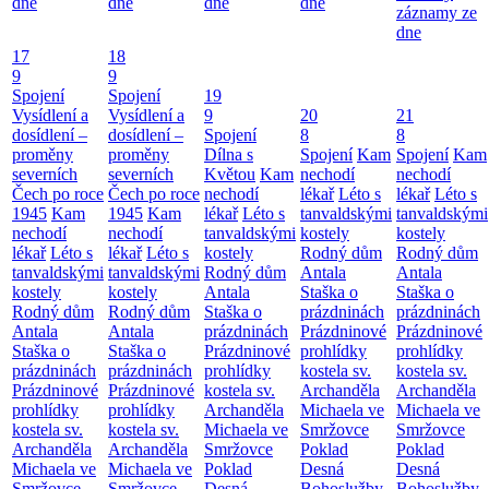
dne
dne
dne
dne
záznamy ze
dne
17
18
9
9
Spojení
Spojení
19
Vysídlení a
Vysídlení a
9
20
21
dosídlení –
dosídlení –
Spojení
8
8
proměny
proměny
Dílna s
Spojení
Kam
Spojení
Kam
severních
severních
Květou
Kam
nechodí
nechodí
Čech po roce
Čech po roce
nechodí
lékař
Léto s
lékař
Léto s
1945
Kam
1945
Kam
lékař
Léto s
tanvaldskými
tanvaldskými
nechodí
nechodí
tanvaldskými
kostely
kostely
lékař
Léto s
lékař
Léto s
kostely
Rodný dům
Rodný dům
tanvaldskými
tanvaldskými
Rodný dům
Antala
Antala
kostely
kostely
Antala
Staška o
Staška o
Rodný dům
Rodný dům
Staška o
prázdninách
prázdninách
Antala
Antala
prázdninách
Prázdninové
Prázdninové
Staška o
Staška o
Prázdninové
prohlídky
prohlídky
prázdninách
prázdninách
prohlídky
kostela sv.
kostela sv.
Prázdninové
Prázdninové
kostela sv.
Archanděla
Archanděla
prohlídky
prohlídky
Archanděla
Michaela ve
Michaela ve
kostela sv.
kostela sv.
Michaela ve
Smržovce
Smržovce
Archanděla
Archanděla
Smržovce
Poklad
Poklad
Michaela ve
Michaela ve
Poklad
Desná
Desná
Smržovce
Smržovce
Desná
Bohoslužby
Bohoslužby