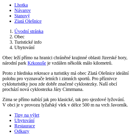
Lhotka
Návarov
Stanový
Zlatá Olešnice
Úvodní stránka
Obec
Turistické info
Ubytování
Obec leží přímo na hranici chráněné krajinné oblasti Jizerské hory,
národní park
Krkonoše
je vzdálen několik málo kilometrů.
Proto z hlediska rekreace a turistiky má obec Zlatá Olešnice ideální
polohu pro vyznavače letních i zimních sportů. Pro příznivce
cykloturistiky jsou zde dobře značené cyklostezky. Naší obcí
prochází nová cyklostezka Járy Cimrmana.
Zima se přímo nabízí jak pro klasické, tak pro sjezdové lyžování.
V obci je v provozu lyžařský vlek v délce 500 m na vrch Javorník.
Tipy na výlet
Ubytování
Restaurace
Odkazy