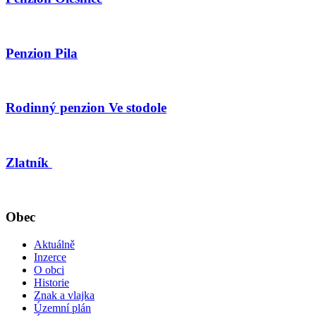
Penzion Pila
Rodinný penzion Ve stodole
Zlatník
Obec
Aktuálně
Inzerce
O obci
Historie
Znak a vlajka
Územní plán