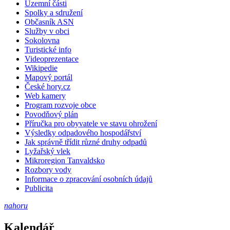
Územní části
Spolky a sdružení
Občasník ASN
Služby v obci
Sokolovna
Turistické info
Videoprezentace
Wikipedie
Mapový portál
České hory.cz
Web kamery
Program rozvoje obce
Povodňový plán
Příručka pro obyvatele ve stavu ohrožení
Výsledky odpadového hospodářství
Jak správně třídit různé druhy odpadů
Lyžařský vlek
Mikroregion Tanvaldsko
Rozbory vody
Informace o zpracování osobních údajů
Publicita
nahoru
Kalendář