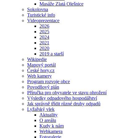
Masáže Zlatá Olešnice
Sokolovna
Turistické info
Videoprezentace
2026
2025
2024
2021
2020
2019 a starší
Wikipedie
Mapový portál
České hory.cz
Web kamery
Program rozvoje obce
Povodňový plán
Příručka pro obyvatele ve stavu ohrožení
Výsledky odpadového hospodářství
Jak správně třídit různé druhy odpadů
Lyžařský vlek
Aktuality
O areálu
Kudy k nám
Webkamera
Fotogalerie