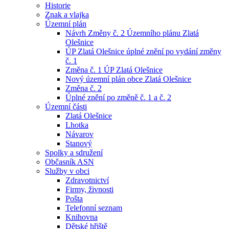
Historie
Znak a vlajka
Územní plán
Návrh Změny č. 2 Územního plánu Zlatá
Olešnice
ÚP Zlatá Olešnice úplné znění po vydání změny
č. 1
Změna č. 1 ÚP Zlatá Olešnice
Nový územní plán obce Zlatá Olešnice
Změna č. 2
Úplné znění po změně č. 1 a č. 2
Územní části
Zlatá Olešnice
Lhotka
Návarov
Stanový
Spolky a sdružení
Občasník ASN
Služby v obci
Zdravotnictví
Firmy, živnosti
Pošta
Telefonní seznam
Knihovna
Dětské hřiště