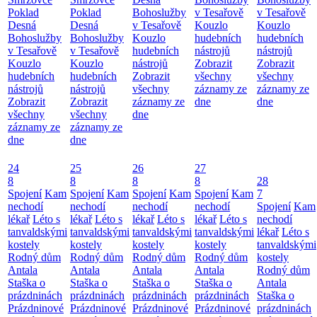
Poklad
Poklad
Bohoslužby
v Tesařově
v Tesařově
Desná
Desná
v Tesařově
Kouzlo
Kouzlo
Bohoslužby
Bohoslužby
Kouzlo
hudebních
hudebních
v Tesařově
v Tesařově
hudebních
nástrojů
nástrojů
Kouzlo
Kouzlo
nástrojů
Zobrazit
Zobrazit
hudebních
hudebních
Zobrazit
všechny
všechny
nástrojů
nástrojů
všechny
záznamy ze
záznamy ze
Zobrazit
Zobrazit
záznamy ze
dne
dne
všechny
všechny
dne
záznamy ze
záznamy ze
dne
dne
24
25
26
27
8
8
8
8
28
Spojení
Kam
Spojení
Kam
Spojení
Kam
Spojení
Kam
7
nechodí
nechodí
nechodí
nechodí
Spojení
Kam
lékař
Léto s
lékař
Léto s
lékař
Léto s
lékař
Léto s
nechodí
tanvaldskými
tanvaldskými
tanvaldskými
tanvaldskými
lékař
Léto s
kostely
kostely
kostely
kostely
tanvaldskými
Rodný dům
Rodný dům
Rodný dům
Rodný dům
kostely
Antala
Antala
Antala
Antala
Rodný dům
Staška o
Staška o
Staška o
Staška o
Antala
prázdninách
prázdninách
prázdninách
prázdninách
Staška o
Prázdninové
Prázdninové
Prázdninové
Prázdninové
prázdninách