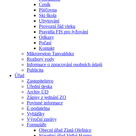
Ceník
Půjčovna
Ski škola
Ubytování
Provozní řád vleku
Pravidla FIS pro lyžování
Odkazy
Počasí
Kontakt
Mikroregion Tanvaldsko
Rozbory vody
Informace o zpracování osobních údajů
Publicita
Úřad
Zastupitelstvo
Úřední deska
Archiv ÚD
Zápisy z jednání ZO
Povinné informace
E-podatelna
Vyhlášky
Výroční zprávy
Formuláře
Obecní úřad Zlatá Olešnice
Stavební úřad Velké Hamry