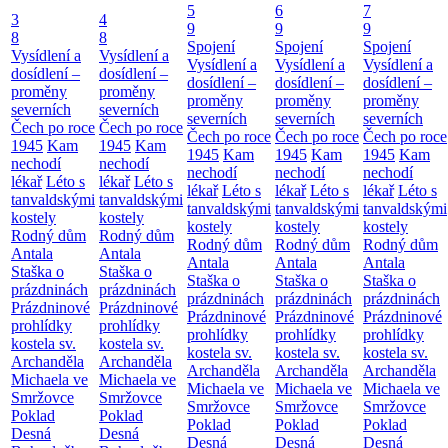
5
6
7
3
4
9
9
9
8
8
Spojení
Spojení
Spojení
Vysídlení a
Vysídlení a
Vysídlení a
Vysídlení a
Vysídlení a
dosídlení –
dosídlení –
dosídlení –
dosídlení –
dosídlení –
proměny
proměny
proměny
proměny
proměny
severních
severních
severních
severních
severních
Čech po roce
Čech po roce
Čech po roce
Čech po roce
Čech po roce
1945
Kam
1945
Kam
1945
Kam
1945
Kam
1945
Kam
nechodí
nechodí
nechodí
nechodí
nechodí
lékař
Léto s
lékař
Léto s
lékař
Léto s
lékař
Léto s
lékař
Léto s
tanvaldskými
tanvaldskými
tanvaldskými
tanvaldskými
tanvaldskými
kostely
kostely
kostely
kostely
kostely
Rodný dům
Rodný dům
Rodný dům
Rodný dům
Rodný dům
Antala
Antala
Antala
Antala
Antala
Staška o
Staška o
Staška o
Staška o
Staška o
prázdninách
prázdninách
prázdninách
prázdninách
prázdninách
Prázdninové
Prázdninové
Prázdninové
Prázdninové
Prázdninové
prohlídky
prohlídky
prohlídky
prohlídky
prohlídky
kostela sv.
kostela sv.
kostela sv.
kostela sv.
kostela sv.
Archanděla
Archanděla
Archanděla
Archanděla
Archanděla
Michaela ve
Michaela ve
Michaela ve
Michaela ve
Michaela ve
Smržovce
Smržovce
Smržovce
Smržovce
Smržovce
Poklad
Poklad
Poklad
Poklad
Poklad
Desná
Desná
Desná
Desná
Desná