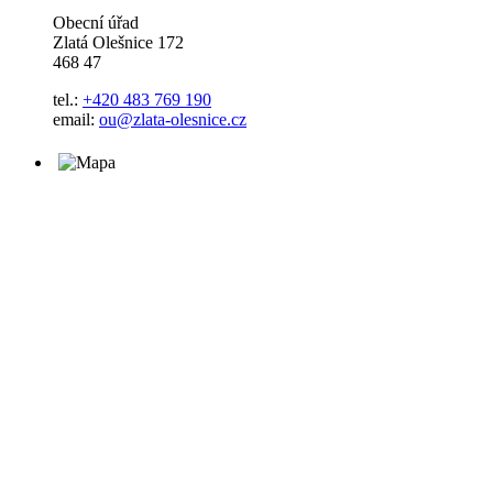
Obecní úřad
Zlatá Olešnice 172
468 47
tel.:
+420 483 769 190
email:
ou@zlata-olesnice.cz