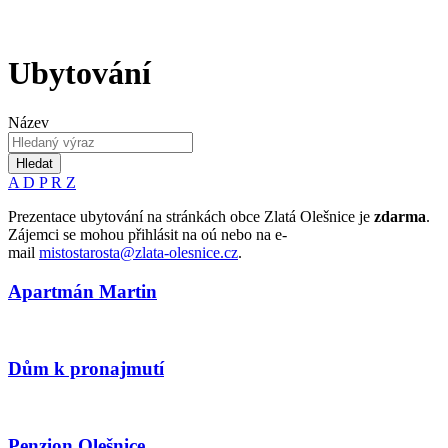
Ubytování
Název
Hledat
A
D
P
R
Z
Prezentace ubytování na stránkách obce Zlatá Olešnice je
zdarma
.
Zájemci se mohou přihlásit na oú nebo na e-
mail
mistostarosta@zlata-olesnice.cz
.
Apartmán Martin
Dům k pronajmutí
Penzion Olešnice