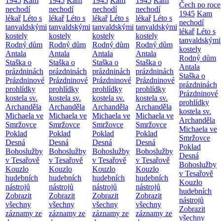
1945
Kam
1945
Kam
1945
Kam
1945
Kam
Čech po roce
nechodí
nechodí
nechodí
nechodí
1945
Kam
lékař
Léto s
lékař
Léto s
lékař
Léto s
lékař
Léto s
nechodí
tanvaldskými
tanvaldskými
tanvaldskými
tanvaldskými
lékař
Léto s
kostely
kostely
kostely
kostely
tanvaldskými
Rodný dům
Rodný dům
Rodný dům
Rodný dům
kostely
Antala
Antala
Antala
Antala
Rodný dům
Staška o
Staška o
Staška o
Staška o
Antala
prázdninách
prázdninách
prázdninách
prázdninách
Staška o
Prázdninové
Prázdninové
Prázdninové
Prázdninové
prázdninách
prohlídky
prohlídky
prohlídky
prohlídky
Prázdninové
kostela sv.
kostela sv.
kostela sv.
kostela sv.
prohlídky
Archanděla
Archanděla
Archanděla
Archanděla
kostela sv.
Michaela ve
Michaela ve
Michaela ve
Michaela ve
Archanděla
Smržovce
Smržovce
Smržovce
Smržovce
Michaela ve
Poklad
Poklad
Poklad
Poklad
Smržovce
Desná
Desná
Desná
Desná
Poklad
Bohoslužby
Bohoslužby
Bohoslužby
Bohoslužby
Desná
v Tesařově
v Tesařově
v Tesařově
v Tesařově
Bohoslužby
Kouzlo
Kouzlo
Kouzlo
Kouzlo
v Tesařově
hudebních
hudebních
hudebních
hudebních
Kouzlo
nástrojů
nástrojů
nástrojů
nástrojů
hudebních
Zobrazit
Zobrazit
Zobrazit
Zobrazit
nástrojů
všechny
všechny
všechny
všechny
Zobrazit
záznamy ze
záznamy ze
záznamy ze
záznamy ze
všechny