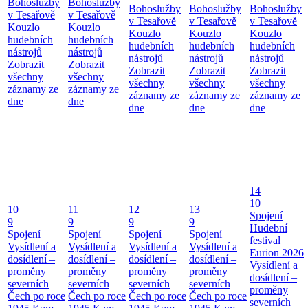
Bohoslužby
Bohoslužby
Bohoslužby
Bohoslužby
Bohoslužby
v Tesařově
v Tesařově
v Tesařově
v Tesařově
v Tesařově
Kouzlo
Kouzlo
Kouzlo
Kouzlo
Kouzlo
hudebních
hudebních
hudebních
hudebních
hudebních
nástrojů
nástrojů
nástrojů
nástrojů
nástrojů
Zobrazit
Zobrazit
Zobrazit
Zobrazit
Zobrazit
všechny
všechny
všechny
všechny
všechny
záznamy ze
záznamy ze
záznamy ze
záznamy ze
záznamy ze
dne
dne
dne
dne
dne
14
10
10
11
12
13
Spojení
9
9
9
9
Hudební
Spojení
Spojení
Spojení
Spojení
festival
Vysídlení a
Vysídlení a
Vysídlení a
Vysídlení a
Eurion 2026
dosídlení –
dosídlení –
dosídlení –
dosídlení –
Vysídlení a
proměny
proměny
proměny
proměny
dosídlení –
severních
severních
severních
severních
proměny
Čech po roce
Čech po roce
Čech po roce
Čech po roce
severních