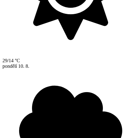
29/14 °C
pondělí
10. 8.