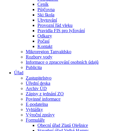
Ceník
Půjčovna
Ski škola
Ubytování
Provozní řád vleku
Pravidla FIS pro lyžování
Odkazy
Počasí
Kontakt
Mikroregion Tanvaldsko
Rozbory vody
Informace o zpracování osobních údajů
Publicita
Úřad
Zastupitelstvo
Úřední deska
Archiv ÚD
Zápisy z jednání ZO
Povinné informace
E-podatelna
Vyhlášky
Výroční zprávy
Formuláře
Obecní úřad Zlatá Olešnice
Stavební úřad Velké Hamry