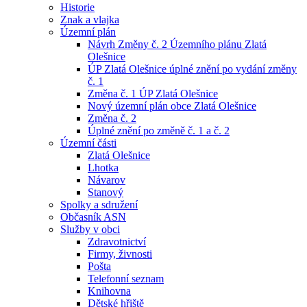
Historie
Znak a vlajka
Územní plán
Návrh Změny č. 2 Územního plánu Zlatá
Olešnice
ÚP Zlatá Olešnice úplné znění po vydání změny
č. 1
Změna č. 1 ÚP Zlatá Olešnice
Nový územní plán obce Zlatá Olešnice
Změna č. 2
Úplné znění po změně č. 1 a č. 2
Územní části
Zlatá Olešnice
Lhotka
Návarov
Stanový
Spolky a sdružení
Občasník ASN
Služby v obci
Zdravotnictví
Firmy, živnosti
Pošta
Telefonní seznam
Knihovna
Dětské hřiště