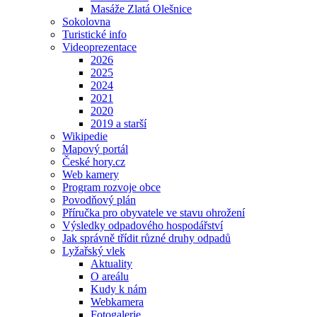
Masáže Zlatá Olešnice
Sokolovna
Turistické info
Videoprezentace
2026
2025
2024
2021
2020
2019 a starší
Wikipedie
Mapový portál
České hory.cz
Web kamery
Program rozvoje obce
Povodňový plán
Příručka pro obyvatele ve stavu ohrožení
Výsledky odpadového hospodářství
Jak správně třídit různé druhy odpadů
Lyžařský vlek
Aktuality
O areálu
Kudy k nám
Webkamera
Fotogalerie