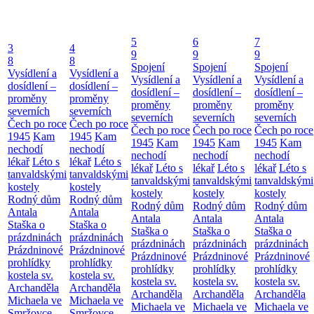
5
6
7
3
4
9
9
9
8
8
Spojení
Spojení
Spojení
Vysídlení a
Vysídlení a
Vysídlení a
Vysídlení a
Vysídlení a
dosídlení –
dosídlení –
dosídlení –
dosídlení –
dosídlení –
proměny
proměny
proměny
proměny
proměny
severních
severních
severních
severních
severních
Čech po roce
Čech po roce
Čech po roce
Čech po roce
Čech po roce
1945
Kam
1945
Kam
1945
Kam
1945
Kam
1945
Kam
nechodí
nechodí
nechodí
nechodí
nechodí
lékař
Léto s
lékař
Léto s
lékař
Léto s
lékař
Léto s
lékař
Léto s
tanvaldskými
tanvaldskými
tanvaldskými
tanvaldskými
tanvaldskými
kostely
kostely
kostely
kostely
kostely
Rodný dům
Rodný dům
Rodný dům
Rodný dům
Rodný dům
Antala
Antala
Antala
Antala
Antala
Staška o
Staška o
Staška o
Staška o
Staška o
prázdninách
prázdninách
prázdninách
prázdninách
prázdninách
Prázdninové
Prázdninové
Prázdninové
Prázdninové
Prázdninové
prohlídky
prohlídky
prohlídky
prohlídky
prohlídky
kostela sv.
kostela sv.
kostela sv.
kostela sv.
kostela sv.
Archanděla
Archanděla
Archanděla
Archanděla
Archanděla
Michaela ve
Michaela ve
Michaela ve
Michaela ve
Michaela ve
Smržovce
Smržovce