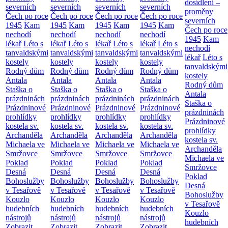
dosídlení –
severních
severních
severních
severních
proměny
Čech po roce
Čech po roce
Čech po roce
Čech po roce
severních
1945
Kam
1945
Kam
1945
Kam
1945
Kam
Čech po roce
nechodí
nechodí
nechodí
nechodí
1945
Kam
lékař
Léto s
lékař
Léto s
lékař
Léto s
lékař
Léto s
nechodí
tanvaldskými
tanvaldskými
tanvaldskými
tanvaldskými
lékař
Léto s
kostely
kostely
kostely
kostely
tanvaldskými
Rodný dům
Rodný dům
Rodný dům
Rodný dům
kostely
Antala
Antala
Antala
Antala
Rodný dům
Staška o
Staška o
Staška o
Staška o
Antala
prázdninách
prázdninách
prázdninách
prázdninách
Staška o
Prázdninové
Prázdninové
Prázdninové
Prázdninové
prázdninách
prohlídky
prohlídky
prohlídky
prohlídky
Prázdninové
kostela sv.
kostela sv.
kostela sv.
kostela sv.
prohlídky
Archanděla
Archanděla
Archanděla
Archanděla
kostela sv.
Michaela ve
Michaela ve
Michaela ve
Michaela ve
Archanděla
Smržovce
Smržovce
Smržovce
Smržovce
Michaela ve
Poklad
Poklad
Poklad
Poklad
Smržovce
Desná
Desná
Desná
Desná
Poklad
Bohoslužby
Bohoslužby
Bohoslužby
Bohoslužby
Desná
v Tesařově
v Tesařově
v Tesařově
v Tesařově
Bohoslužby
Kouzlo
Kouzlo
Kouzlo
Kouzlo
v Tesařově
hudebních
hudebních
hudebních
hudebních
Kouzlo
nástrojů
nástrojů
nástrojů
nástrojů
hudebních
Zobrazit
Zobrazit
Zobrazit
Zobrazit