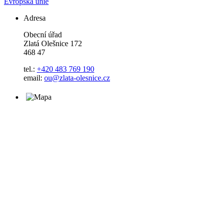
Evropská unie
Adresa
Obecní úřad
Zlatá Olešnice 172
468 47
tel.:
+420 483 769 190
email:
ou@zlata-olesnice.cz