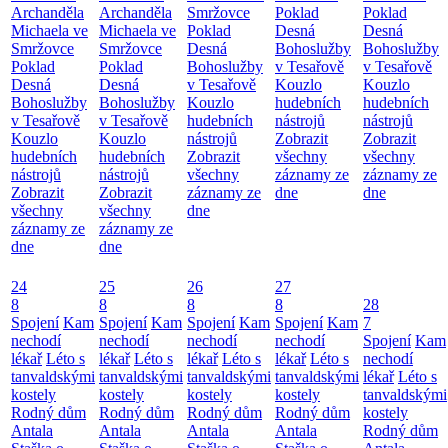
Archanděla
Archanděla
Smržovce
Poklad
Poklad
Michaela ve
Michaela ve
Poklad
Desná
Desná
Smržovce
Smržovce
Desná
Bohoslužby
Bohoslužby
Poklad
Poklad
Bohoslužby
v Tesařově
v Tesařově
Desná
Desná
v Tesařově
Kouzlo
Kouzlo
Bohoslužby
Bohoslužby
Kouzlo
hudebních
hudebních
v Tesařově
v Tesařově
hudebních
nástrojů
nástrojů
Kouzlo
Kouzlo
nástrojů
Zobrazit
Zobrazit
hudebních
hudebních
Zobrazit
všechny
všechny
nástrojů
nástrojů
všechny
záznamy ze
záznamy ze
Zobrazit
Zobrazit
záznamy ze
dne
dne
všechny
všechny
dne
záznamy ze
záznamy ze
dne
dne
24
25
26
27
8
8
8
8
28
Spojení
Kam
Spojení
Kam
Spojení
Kam
Spojení
Kam
7
nechodí
nechodí
nechodí
nechodí
Spojení
Kam
lékař
Léto s
lékař
Léto s
lékař
Léto s
lékař
Léto s
nechodí
tanvaldskými
tanvaldskými
tanvaldskými
tanvaldskými
lékař
Léto s
kostely
kostely
kostely
kostely
tanvaldskými
Rodný dům
Rodný dům
Rodný dům
Rodný dům
kostely
Antala
Antala
Antala
Antala
Rodný dům