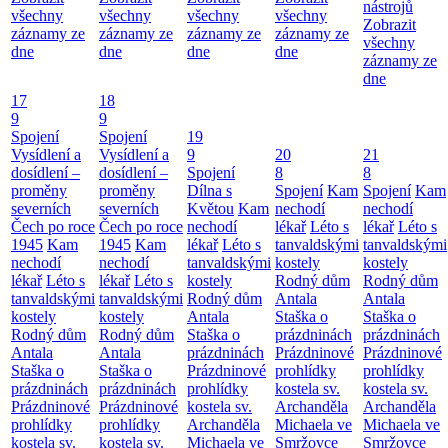
nástrojů
všechny
všechny
všechny
všechny
Zobrazit
záznamy ze
záznamy ze
záznamy ze
záznamy ze
všechny
dne
dne
dne
dne
záznamy ze
dne
17
18
9
9
Spojení
Spojení
19
Vysídlení a
Vysídlení a
9
20
21
dosídlení –
dosídlení –
Spojení
8
8
proměny
proměny
Dílna s
Spojení
Kam
Spojení
Kam
severních
severních
Květou
Kam
nechodí
nechodí
Čech po roce
Čech po roce
nechodí
lékař
Léto s
lékař
Léto s
1945
Kam
1945
Kam
lékař
Léto s
tanvaldskými
tanvaldskými
nechodí
nechodí
tanvaldskými
kostely
kostely
lékař
Léto s
lékař
Léto s
kostely
Rodný dům
Rodný dům
tanvaldskými
tanvaldskými
Rodný dům
Antala
Antala
kostely
kostely
Antala
Staška o
Staška o
Rodný dům
Rodný dům
Staška o
prázdninách
prázdninách
Antala
Antala
prázdninách
Prázdninové
Prázdninové
Staška o
Staška o
Prázdninové
prohlídky
prohlídky
prázdninách
prázdninách
prohlídky
kostela sv.
kostela sv.
Prázdninové
Prázdninové
kostela sv.
Archanděla
Archanděla
prohlídky
prohlídky
Archanděla
Michaela ve
Michaela ve
kostela sv.
kostela sv.
Michaela ve
Smržovce
Smržovce