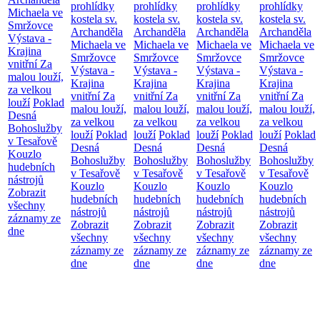
prohlídky
prohlídky
prohlídky
prohlídky
Michaela ve
kostela sv.
kostela sv.
kostela sv.
kostela sv.
Smržovce
Archanděla
Archanděla
Archanděla
Archanděla
Výstava -
Michaela ve
Michaela ve
Michaela ve
Michaela ve
Krajina
Smržovce
Smržovce
Smržovce
Smržovce
vnitřní
Za
Výstava -
Výstava -
Výstava -
Výstava -
malou louží,
Krajina
Krajina
Krajina
Krajina
za velkou
vnitřní
Za
vnitřní
Za
vnitřní
Za
vnitřní
Za
louží
Poklad
malou louží,
malou louží,
malou louží,
malou louží,
Desná
za velkou
za velkou
za velkou
za velkou
Bohoslužby
louží
Poklad
louží
Poklad
louží
Poklad
louží
Poklad
v Tesařově
Desná
Desná
Desná
Desná
Kouzlo
Bohoslužby
Bohoslužby
Bohoslužby
Bohoslužby
hudebních
v Tesařově
v Tesařově
v Tesařově
v Tesařově
nástrojů
Kouzlo
Kouzlo
Kouzlo
Kouzlo
Zobrazit
hudebních
hudebních
hudebních
hudebních
všechny
nástrojů
nástrojů
nástrojů
nástrojů
záznamy ze
Zobrazit
Zobrazit
Zobrazit
Zobrazit
dne
všechny
všechny
všechny
všechny
záznamy ze
záznamy ze
záznamy ze
záznamy ze
dne
dne
dne
dne