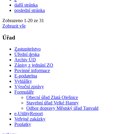
další stránka
poslední stránka
Zobrazeno
1
-
20
ze 31
Zobrazit vše
Úřad
Zastupitelstvo
Úřední deska
Archiv ÚD
Zápisy z jednání ZO
Povinné informace
E-podatelna
Vyhlášky
Výroční zprávy
Formuláře
Obecní úřad Zlatá Olešnice
Stavební úřad Velké Hamry
Odbor dopravy Městský úřad Tanvald
e-UtilityReport
Veřejné zakázky
Poplatky