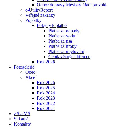
Odbor dopravy Městský úřad Tanvald
e-UtilityReport
Veřejné zakázky
Poplatky
Pokyny k platbě
Platba za odpady
Platba za vodu
Platba za psa
Platba za hroby
Platba za ubytování
Ceník věcných břemen
Rok 2026
Fotogalerie
Obec
Akce
Rok 2026
Rok 2025
Rok 2024
Rok 2023
Rok 2022
Rok 2021
ZŠ a MŠ
Ski areál
Kontakty