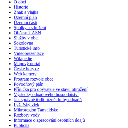
O obci
Historie
Znak a vlajka
Územní plán
Územní části
Spolky a sdružení
Občasník ASN
Služby v obci
Sokolovna
Turistické info
Videoprezentace
Wikipedie
Mapový portál
České hory.cz
Web kamery
Program rozvoje obce
Povodňový plán
Příručka pro obyvatele ve stavu ohrožení
Výsledky odpadového hospodářství
Jak správně třídit různé druhy odpadů
Lyžařský vlek
Mikroregion Tanvaldsko
Rozbory vody
Informace o zpracování osobních údajů
Publicita