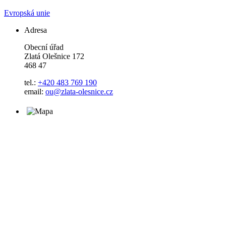
Evropská unie
Adresa
Obecní úřad
Zlatá Olešnice 172
468 47
tel.:
+420 483 769 190
email:
ou@zlata-olesnice.cz