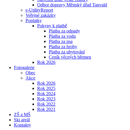
Odbor dopravy Městský úřad Tanvald
e-UtilityReport
Veřejné zakázky
Poplatky
Pokyny k platbě
Platba za odpady
Platba za vodu
Platba za psa
Platba za hroby
Platba za ubytování
Ceník věcných břemen
Rok 2026
Fotogalerie
Obec
Akce
Rok 2026
Rok 2025
Rok 2024
Rok 2023
Rok 2022
Rok 2021
ZŠ a MŠ
Ski areál
Kontakty