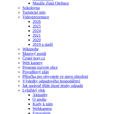
Masáže Zlatá Olešnice
Sokolovna
Turistické info
Videoprezentace
2026
2025
2024
2021
2020
2019 a starší
Wikipedie
Mapový portál
České hory.cz
Web kamery
Program rozvoje obce
Povodňový plán
Příručka pro obyvatele ve stavu ohrožení
Výsledky odpadového hospodářství
Jak správně třídit různé druhy odpadů
Lyžařský vlek
Aktuality
O areálu
Kudy k nám
Webkamera
Fotogalerie