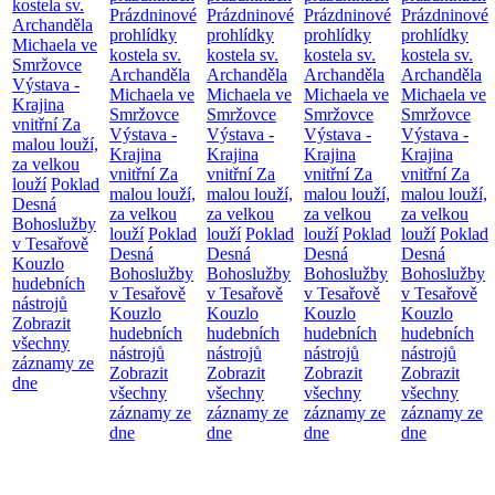
kostela sv.
Prázdninové
Prázdninové
Prázdninové
Prázdninové
Archanděla
prohlídky
prohlídky
prohlídky
prohlídky
Michaela ve
kostela sv.
kostela sv.
kostela sv.
kostela sv.
Smržovce
Archanděla
Archanděla
Archanděla
Archanděla
Výstava -
Michaela ve
Michaela ve
Michaela ve
Michaela ve
Krajina
Smržovce
Smržovce
Smržovce
Smržovce
vnitřní
Za
Výstava -
Výstava -
Výstava -
Výstava -
malou louží,
Krajina
Krajina
Krajina
Krajina
za velkou
vnitřní
Za
vnitřní
Za
vnitřní
Za
vnitřní
Za
louží
Poklad
malou louží,
malou louží,
malou louží,
malou louží,
Desná
za velkou
za velkou
za velkou
za velkou
Bohoslužby
louží
Poklad
louží
Poklad
louží
Poklad
louží
Poklad
v Tesařově
Desná
Desná
Desná
Desná
Kouzlo
Bohoslužby
Bohoslužby
Bohoslužby
Bohoslužby
hudebních
v Tesařově
v Tesařově
v Tesařově
v Tesařově
nástrojů
Kouzlo
Kouzlo
Kouzlo
Kouzlo
Zobrazit
hudebních
hudebních
hudebních
hudebních
všechny
nástrojů
nástrojů
nástrojů
nástrojů
záznamy ze
Zobrazit
Zobrazit
Zobrazit
Zobrazit
dne
všechny
všechny
všechny
všechny
záznamy ze
záznamy ze
záznamy ze
záznamy ze
dne
dne
dne
dne