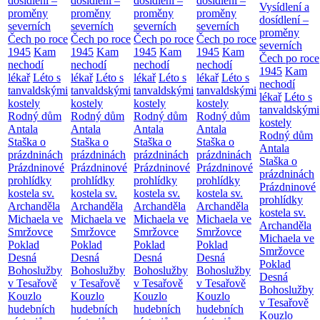
dosídlení –
dosídlení –
dosídlení –
dosídlení –
Vysídlení a
proměny
proměny
proměny
proměny
dosídlení –
severních
severních
severních
severních
proměny
Čech po roce
Čech po roce
Čech po roce
Čech po roce
severních
1945
Kam
1945
Kam
1945
Kam
1945
Kam
Čech po roce
nechodí
nechodí
nechodí
nechodí
1945
Kam
lékař
Léto s
lékař
Léto s
lékař
Léto s
lékař
Léto s
nechodí
tanvaldskými
tanvaldskými
tanvaldskými
tanvaldskými
lékař
Léto s
kostely
kostely
kostely
kostely
tanvaldskými
Rodný dům
Rodný dům
Rodný dům
Rodný dům
kostely
Antala
Antala
Antala
Antala
Rodný dům
Staška o
Staška o
Staška o
Staška o
Antala
prázdninách
prázdninách
prázdninách
prázdninách
Staška o
Prázdninové
Prázdninové
Prázdninové
Prázdninové
prázdninách
prohlídky
prohlídky
prohlídky
prohlídky
Prázdninové
kostela sv.
kostela sv.
kostela sv.
kostela sv.
prohlídky
Archanděla
Archanděla
Archanděla
Archanděla
kostela sv.
Michaela ve
Michaela ve
Michaela ve
Michaela ve
Archanděla
Smržovce
Smržovce
Smržovce
Smržovce
Michaela ve
Poklad
Poklad
Poklad
Poklad
Smržovce
Desná
Desná
Desná
Desná
Poklad
Bohoslužby
Bohoslužby
Bohoslužby
Bohoslužby
Desná
v Tesařově
v Tesařově
v Tesařově
v Tesařově
Bohoslužby
Kouzlo
Kouzlo
Kouzlo
Kouzlo
v Tesařově
hudebních
hudebních
hudebních
hudebních
Kouzlo