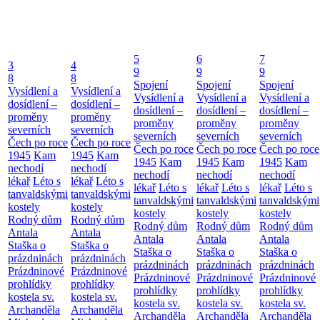
5
6
7
3
4
9
9
9
8
8
Spojení
Spojení
Spojení
Vysídlení a
Vysídlení a
Vysídlení a
Vysídlení a
Vysídlení a
dosídlení –
dosídlení –
dosídlení –
dosídlení –
dosídlení –
proměny
proměny
proměny
proměny
proměny
severních
severních
severních
severních
severních
Čech po roce
Čech po roce
Čech po roce
Čech po roce
Čech po roce
1945
Kam
1945
Kam
1945
Kam
1945
Kam
1945
Kam
nechodí
nechodí
nechodí
nechodí
nechodí
lékař
Léto s
lékař
Léto s
lékař
Léto s
lékař
Léto s
lékař
Léto s
tanvaldskými
tanvaldskými
tanvaldskými
tanvaldskými
tanvaldskými
kostely
kostely
kostely
kostely
kostely
Rodný dům
Rodný dům
Rodný dům
Rodný dům
Rodný dům
Antala
Antala
Antala
Antala
Antala
Staška o
Staška o
Staška o
Staška o
Staška o
prázdninách
prázdninách
prázdninách
prázdninách
prázdninách
Prázdninové
Prázdninové
Prázdninové
Prázdninové
Prázdninové
prohlídky
prohlídky
prohlídky
prohlídky
prohlídky
kostela sv.
kostela sv.
kostela sv.
kostela sv.
kostela sv.
Archanděla
Archanděla
Archanděla
Archanděla
Archanděla