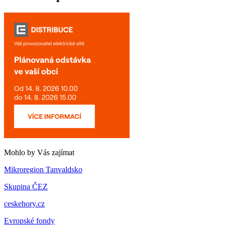
Mohlo by Vás zajímat
Mikroregion Tanvaldsko
Skupina ČEZ
ceskehory.cz
Evropské fondy