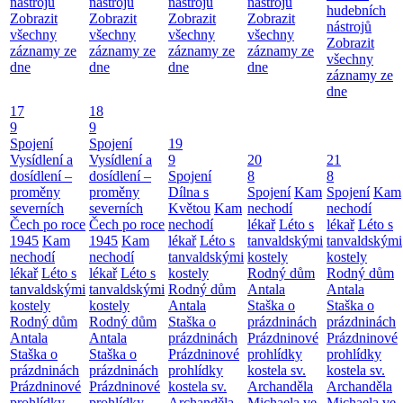
nástrojů
nástrojů
nástrojů
nástrojů
hudebních
Zobrazit
Zobrazit
Zobrazit
Zobrazit
nástrojů
všechny
všechny
všechny
všechny
Zobrazit
záznamy ze
záznamy ze
záznamy ze
záznamy ze
všechny
dne
dne
dne
dne
záznamy ze
dne
17
18
9
9
Spojení
Spojení
19
Vysídlení a
Vysídlení a
9
20
21
dosídlení –
dosídlení –
Spojení
8
8
proměny
proměny
Dílna s
Spojení
Kam
Spojení
Kam
severních
severních
Květou
Kam
nechodí
nechodí
Čech po roce
Čech po roce
nechodí
lékař
Léto s
lékař
Léto s
1945
Kam
1945
Kam
lékař
Léto s
tanvaldskými
tanvaldskými
nechodí
nechodí
tanvaldskými
kostely
kostely
lékař
Léto s
lékař
Léto s
kostely
Rodný dům
Rodný dům
tanvaldskými
tanvaldskými
Rodný dům
Antala
Antala
kostely
kostely
Antala
Staška o
Staška o
Rodný dům
Rodný dům
Staška o
prázdninách
prázdninách
Antala
Antala
prázdninách
Prázdninové
Prázdninové
Staška o
Staška o
Prázdninové
prohlídky
prohlídky
prázdninách
prázdninách
prohlídky
kostela sv.
kostela sv.
Prázdninové
Prázdninové
kostela sv.
Archanděla
Archanděla
prohlídky
prohlídky
Archanděla
Michaela ve
Michaela ve