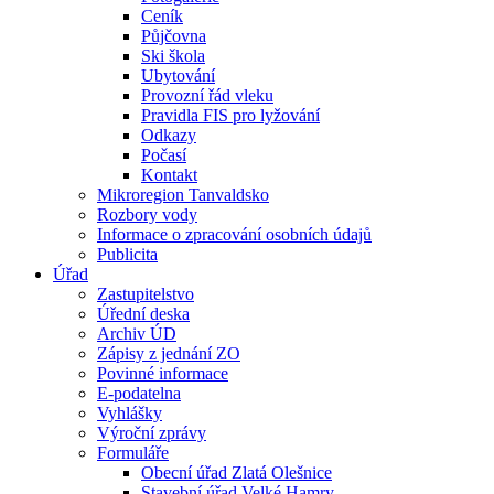
Ceník
Půjčovna
Ski škola
Ubytování
Provozní řád vleku
Pravidla FIS pro lyžování
Odkazy
Počasí
Kontakt
Mikroregion Tanvaldsko
Rozbory vody
Informace o zpracování osobních údajů
Publicita
Úřad
Zastupitelstvo
Úřední deska
Archiv ÚD
Zápisy z jednání ZO
Povinné informace
E-podatelna
Vyhlášky
Výroční zprávy
Formuláře
Obecní úřad Zlatá Olešnice
Stavební úřad Velké Hamry