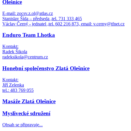
Olešnice
E-mail: zocsv.z.ol@atlas.cz
Stanislav Šída – předseda ,tel. 731 333 465
Václav Černý - jednatel ,tel. 602 216 873, email: v.cerny@tfnet.cz
Enduro Team Lhotka
Kontakt:
Radek Šikola
radeksikola@centrum.cz
Honební společenstvo Zlatá Olešnice
Kontakt:
Jiří Zelenka
tel.: 483 769 055
Masáže Zlatá Olešnice
Myslivecké sdružení
Obsah se připravuje...