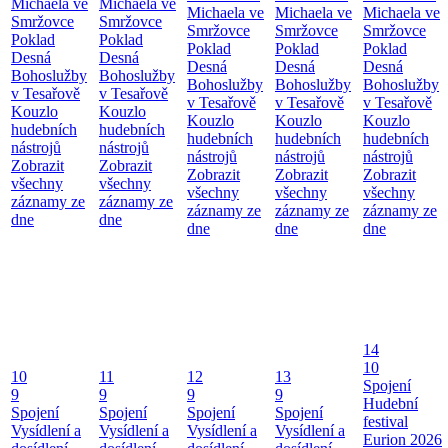
Michaela ve
Michaela ve
Michaela ve
Michaela ve
Michaela ve
Smržovce
Smržovce
Smržovce
Smržovce
Smržovce
Poklad
Poklad
Poklad
Poklad
Poklad
Desná
Desná
Desná
Desná
Desná
Bohoslužby
Bohoslužby
Bohoslužby
Bohoslužby
Bohoslužby
v Tesařově
v Tesařově
v Tesařově
v Tesařově
v Tesařově
Kouzlo
Kouzlo
Kouzlo
Kouzlo
Kouzlo
hudebních
hudebních
hudebních
hudebních
hudebních
nástrojů
nástrojů
nástrojů
nástrojů
nástrojů
Zobrazit
Zobrazit
Zobrazit
Zobrazit
Zobrazit
všechny
všechny
všechny
všechny
všechny
záznamy ze
záznamy ze
záznamy ze
záznamy ze
záznamy ze
dne
dne
dne
dne
dne
14
10
10
11
12
13
Spojení
9
9
9
9
Hudební
Spojení
Spojení
Spojení
Spojení
festival
Vysídlení a
Vysídlení a
Vysídlení a
Vysídlení a
Eurion 2026