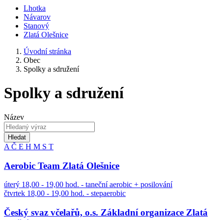
Lhotka
Návarov
Stanový
Zlatá Olešnice
Úvodní stránka
Obec
Spolky a sdružení
Spolky a sdružení
Název
Hledat
A
Č
E
H
M
S
T
Aerobic Team Zlatá Olešnice
úterý 18,00 - 19,00 hod. - taneční aerobic + posilování
čtvrtek 18,00 - 19,00 hod. - stepaerobic
Český svaz včelařů, o.s. Základní organizace Zlatá