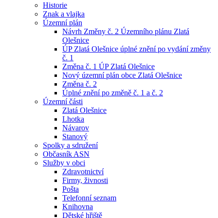
Historie
Znak a vlajka
Územní plán
Návrh Změny č. 2 Územního plánu Zlatá
Olešnice
ÚP Zlatá Olešnice úplné znění po vydání změny
č. 1
Změna č. 1 ÚP Zlatá Olešnice
Nový územní plán obce Zlatá Olešnice
Změna č. 2
Úplné znění po změně č. 1 a č. 2
Územní části
Zlatá Olešnice
Lhotka
Návarov
Stanový
Spolky a sdružení
Občasník ASN
Služby v obci
Zdravotnictví
Firmy, živnosti
Pošta
Telefonní seznam
Knihovna
Dětské hřiště