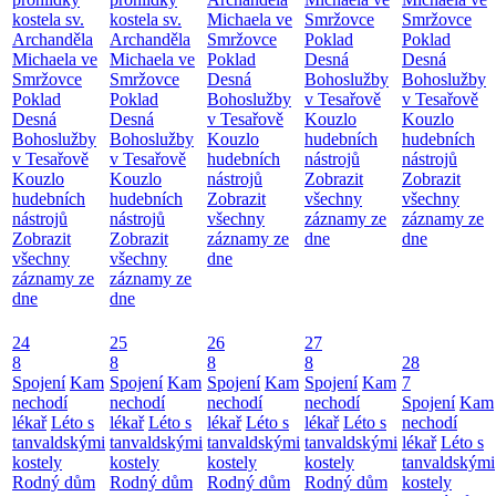
kostela sv.
kostela sv.
Michaela ve
Smržovce
Smržovce
Archanděla
Archanděla
Smržovce
Poklad
Poklad
Michaela ve
Michaela ve
Poklad
Desná
Desná
Smržovce
Smržovce
Desná
Bohoslužby
Bohoslužby
Poklad
Poklad
Bohoslužby
v Tesařově
v Tesařově
Desná
Desná
v Tesařově
Kouzlo
Kouzlo
Bohoslužby
Bohoslužby
Kouzlo
hudebních
hudebních
v Tesařově
v Tesařově
hudebních
nástrojů
nástrojů
Kouzlo
Kouzlo
nástrojů
Zobrazit
Zobrazit
hudebních
hudebních
Zobrazit
všechny
všechny
nástrojů
nástrojů
všechny
záznamy ze
záznamy ze
Zobrazit
Zobrazit
záznamy ze
dne
dne
všechny
všechny
dne
záznamy ze
záznamy ze
dne
dne
24
25
26
27
8
8
8
8
28
Spojení
Kam
Spojení
Kam
Spojení
Kam
Spojení
Kam
7
nechodí
nechodí
nechodí
nechodí
Spojení
Kam
lékař
Léto s
lékař
Léto s
lékař
Léto s
lékař
Léto s
nechodí
tanvaldskými
tanvaldskými
tanvaldskými
tanvaldskými
lékař
Léto s
kostely
kostely
kostely
kostely
tanvaldskými
Rodný dům
Rodný dům
Rodný dům
Rodný dům
kostely