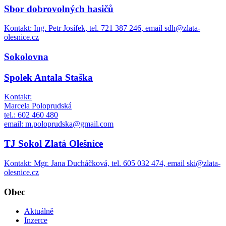
Sbor dobrovolných hasičů
Kontakt: Ing. Petr Josífek, tel. 721 387 246, email sdh@zlata-
olesnice.cz
Sokolovna
Spolek Antala Staška
Kontakt:
Marcela Poloprudská
tel.: 602 460 480
email: m.poloprudska@gmail.com
TJ Sokol Zlatá Olešnice
Kontakt: Mgr. Jana Ducháčková, tel. 605 032 474, email ski@zlata-
olesnice.cz
Obec
Aktuálně
Inzerce