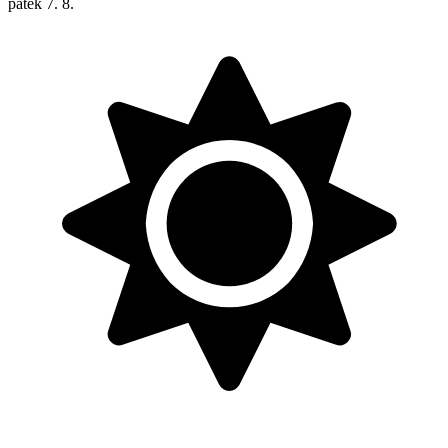
pátek
7. 8.