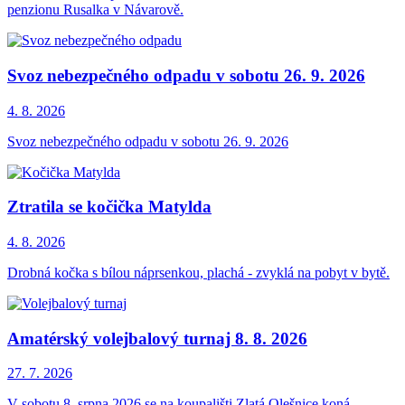
penzionu Rusalka v Návarově.
Svoz nebezpečného odpadu v sobotu 26. 9. 2026
4. 8.
2026
Svoz nebezpečného odpadu v sobotu 26. 9. 2026
Ztratila se kočička Matylda
4. 8.
2026
Drobná kočka s bílou náprsenkou, plachá - zvyklá na pobyt v bytě.
Amatérský volejbalový turnaj 8. 8. 2026
27. 7.
2026
V sobotu 8. srpna 2026 se na koupališti Zlatá Olešnice koná