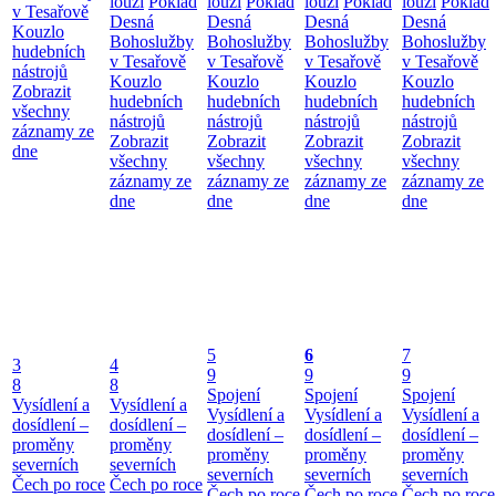
louží
Poklad
louží
Poklad
louží
Poklad
louží
Poklad
v Tesařově
Desná
Desná
Desná
Desná
Kouzlo
Bohoslužby
Bohoslužby
Bohoslužby
Bohoslužby
hudebních
v Tesařově
v Tesařově
v Tesařově
v Tesařově
nástrojů
Kouzlo
Kouzlo
Kouzlo
Kouzlo
Zobrazit
hudebních
hudebních
hudebních
hudebních
všechny
nástrojů
nástrojů
nástrojů
nástrojů
záznamy ze
Zobrazit
Zobrazit
Zobrazit
Zobrazit
dne
všechny
všechny
všechny
všechny
záznamy ze
záznamy ze
záznamy ze
záznamy ze
dne
dne
dne
dne
5
6
7
3
4
9
9
9
8
8
Spojení
Spojení
Spojení
Vysídlení a
Vysídlení a
Vysídlení a
Vysídlení a
Vysídlení a
dosídlení –
dosídlení –
dosídlení –
dosídlení –
dosídlení –
proměny
proměny
proměny
proměny
proměny
severních
severních
severních
severních
severních
Čech po roce
Čech po roce
Čech po roce
Čech po roce
Čech po roce