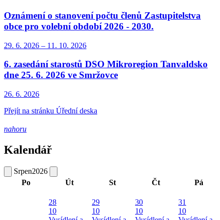
Oznámení o stanovení počtu členů Zastupitelstva
obce pro volební období 2026 - 2030.
29. 6.
2026
–
11. 10.
2026
6. zasedání starostů DSO Mikroregion Tanvaldsko
dne 25. 6. 2026 ve Smržovce
26. 6.
2026
Přejít na stránku Úřední deska
nahoru
Kalendář
Srpen
2026
Po
Út
St
Čt
Pá
28
29
30
31
10
10
10
10
Vysídlení a
Vysídlení a
Vysídlení a
Vysídlení a