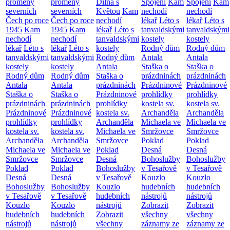
proměny
proměny
Dílna s
Spojení
Kam
Spojení
Kam
severních
severních
Květou
Kam
nechodí
nechodí
Čech po roce
Čech po roce
nechodí
lékař
Léto s
lékař
Léto s
1945
Kam
1945
Kam
lékař
Léto s
tanvaldskými
tanvaldskými
nechodí
nechodí
tanvaldskými
kostely
kostely
lékař
Léto s
lékař
Léto s
kostely
Rodný dům
Rodný dům
tanvaldskými
tanvaldskými
Rodný dům
Antala
Antala
kostely
kostely
Antala
Staška o
Staška o
Rodný dům
Rodný dům
Staška o
prázdninách
prázdninách
Antala
Antala
prázdninách
Prázdninové
Prázdninové
Staška o
Staška o
Prázdninové
prohlídky
prohlídky
prázdninách
prázdninách
prohlídky
kostela sv.
kostela sv.
Prázdninové
Prázdninové
kostela sv.
Archanděla
Archanděla
prohlídky
prohlídky
Archanděla
Michaela ve
Michaela ve
kostela sv.
kostela sv.
Michaela ve
Smržovce
Smržovce
Archanděla
Archanděla
Smržovce
Poklad
Poklad
Michaela ve
Michaela ve
Poklad
Desná
Desná
Smržovce
Smržovce
Desná
Bohoslužby
Bohoslužby
Poklad
Poklad
Bohoslužby
v Tesařově
v Tesařově
Desná
Desná
v Tesařově
Kouzlo
Kouzlo
Bohoslužby
Bohoslužby
Kouzlo
hudebních
hudebních
v Tesařově
v Tesařově
hudebních
nástrojů
nástrojů
Kouzlo
Kouzlo
nástrojů
Zobrazit
Zobrazit
hudebních
hudebních
Zobrazit
všechny
všechny
nástrojů
nástrojů
všechny
záznamy ze
záznamy ze