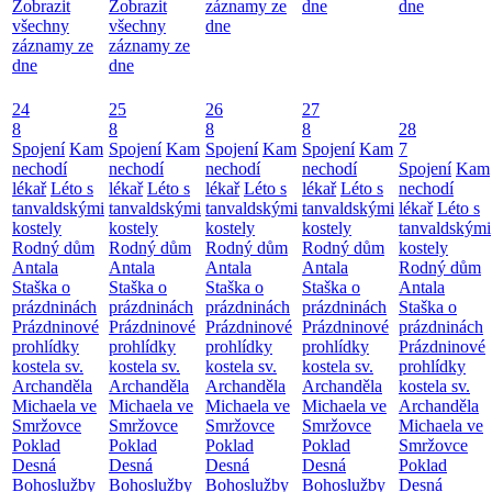
Zobrazit
Zobrazit
záznamy ze
dne
dne
všechny
všechny
dne
záznamy ze
záznamy ze
dne
dne
24
25
26
27
8
8
8
8
28
Spojení
Kam
Spojení
Kam
Spojení
Kam
Spojení
Kam
7
nechodí
nechodí
nechodí
nechodí
Spojení
Kam
lékař
Léto s
lékař
Léto s
lékař
Léto s
lékař
Léto s
nechodí
tanvaldskými
tanvaldskými
tanvaldskými
tanvaldskými
lékař
Léto s
kostely
kostely
kostely
kostely
tanvaldskými
Rodný dům
Rodný dům
Rodný dům
Rodný dům
kostely
Antala
Antala
Antala
Antala
Rodný dům
Staška o
Staška o
Staška o
Staška o
Antala
prázdninách
prázdninách
prázdninách
prázdninách
Staška o
Prázdninové
Prázdninové
Prázdninové
Prázdninové
prázdninách
prohlídky
prohlídky
prohlídky
prohlídky
Prázdninové
kostela sv.
kostela sv.
kostela sv.
kostela sv.
prohlídky
Archanděla
Archanděla
Archanděla
Archanděla
kostela sv.
Michaela ve
Michaela ve
Michaela ve
Michaela ve
Archanděla
Smržovce
Smržovce
Smržovce
Smržovce
Michaela ve
Poklad
Poklad
Poklad
Poklad
Smržovce
Desná
Desná
Desná
Desná
Poklad
Bohoslužby
Bohoslužby
Bohoslužby
Bohoslužby
Desná