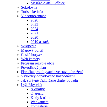
Masáže Zlatá Olešnice
Sokolovna
Turistické info
Videoprezentace
2026
2025
2024
2021
2020
2019 a starší
Wikipedie
Mapový portál
České hory.cz
Web kamery
Program rozvoje obce
Povodňový plán
Příručka pro obyvatele ve stavu ohrožení
Výsledky odpadového hospodářství
Jak správně třídit různé druhy odpadů
Lyžařský vlek
Aktuality
O areálu
Kudy k nám
Webkamera
Fotogalerie