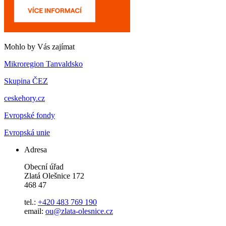
Mohlo by Vás zajímat
Mikroregion Tanvaldsko
Skupina ČEZ
ceskehory.cz
Evropské fondy
Evropská unie
Adresa
Obecní úřad
Zlatá Olešnice 172
468 47
tel.:
+420 483 769 190
email:
ou@zlata-olesnice.cz