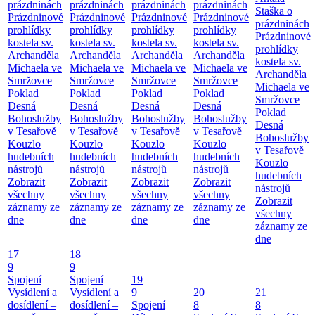
prázdninách
prázdninách
prázdninách
prázdninách
Staška o
Prázdninové
Prázdninové
Prázdninové
Prázdninové
prázdninách
prohlídky
prohlídky
prohlídky
prohlídky
Prázdninové
kostela sv.
kostela sv.
kostela sv.
kostela sv.
prohlídky
Archanděla
Archanděla
Archanděla
Archanděla
kostela sv.
Michaela ve
Michaela ve
Michaela ve
Michaela ve
Archanděla
Smržovce
Smržovce
Smržovce
Smržovce
Michaela ve
Poklad
Poklad
Poklad
Poklad
Smržovce
Desná
Desná
Desná
Desná
Poklad
Bohoslužby
Bohoslužby
Bohoslužby
Bohoslužby
Desná
v Tesařově
v Tesařově
v Tesařově
v Tesařově
Bohoslužby
Kouzlo
Kouzlo
Kouzlo
Kouzlo
v Tesařově
hudebních
hudebních
hudebních
hudebních
Kouzlo
nástrojů
nástrojů
nástrojů
nástrojů
hudebních
Zobrazit
Zobrazit
Zobrazit
Zobrazit
nástrojů
všechny
všechny
všechny
všechny
Zobrazit
záznamy ze
záznamy ze
záznamy ze
záznamy ze
všechny
dne
dne
dne
dne
záznamy ze
dne
17
18
9
9
Spojení
Spojení
19
Vysídlení a
Vysídlení a
9
20
21
dosídlení –
dosídlení –
Spojení
8
8