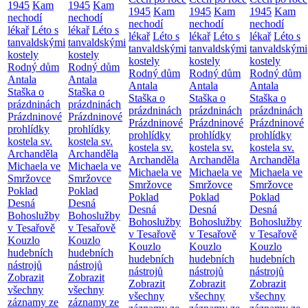
1945
Kam
1945
Kam
1945
Kam
1945
Kam
1945
Kam
nechodí
nechodí
nechodí
nechodí
nechodí
lékař
Léto s
lékař
Léto s
lékař
Léto s
lékař
Léto s
lékař
Léto s
tanvaldskými
tanvaldskými
tanvaldskými
tanvaldskými
tanvaldskými
kostely
kostely
kostely
kostely
kostely
Rodný dům
Rodný dům
Rodný dům
Rodný dům
Rodný dům
Antala
Antala
Antala
Antala
Antala
Staška o
Staška o
Staška o
Staška o
Staška o
prázdninách
prázdninách
prázdninách
prázdninách
prázdninách
Prázdninové
Prázdninové
Prázdninové
Prázdninové
Prázdninové
prohlídky
prohlídky
prohlídky
prohlídky
prohlídky
kostela sv.
kostela sv.
kostela sv.
kostela sv.
kostela sv.
Archanděla
Archanděla
Archanděla
Archanděla
Archanděla
Michaela ve
Michaela ve
Michaela ve
Michaela ve
Michaela ve
Smržovce
Smržovce
Smržovce
Smržovce
Smržovce
Poklad
Poklad
Poklad
Poklad
Poklad
Desná
Desná
Desná
Desná
Desná
Bohoslužby
Bohoslužby
Bohoslužby
Bohoslužby
Bohoslužby
v Tesařově
v Tesařově
v Tesařově
v Tesařově
v Tesařově
Kouzlo
Kouzlo
Kouzlo
Kouzlo
Kouzlo
hudebních
hudebních
hudebních
hudebních
hudebních
nástrojů
nástrojů
nástrojů
nástrojů
nástrojů
Zobrazit
Zobrazit
Zobrazit
Zobrazit
Zobrazit
všechny
všechny
všechny
všechny
všechny
záznamy ze
záznamy ze