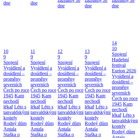
záznamy ze
záznamy ze
záznamy ze
dne
dne
dne
dne
dne
14
10
10
11
12
13
Spojení
9
9
9
9
Hudební
Spojení
Spojení
Spojení
Spojení
festival
Vysídlení a
Vysídlení a
Vysídlení a
Vysídlení a
Eurion 2026
dosídlení –
dosídlení –
dosídlení –
dosídlení –
Vysídlení a
proměny
proměny
proměny
proměny
dosídlení –
severních
severních
severních
severních
proměny
Čech po roce
Čech po roce
Čech po roce
Čech po roce
severních
1945
Kam
1945
Kam
1945
Kam
1945
Kam
Čech po roce
nechodí
nechodí
nechodí
nechodí
1945
Kam
lékař
Léto s
lékař
Léto s
lékař
Léto s
lékař
Léto s
nechodí
tanvaldskými
tanvaldskými
tanvaldskými
tanvaldskými
lékař
Léto s
kostely
kostely
kostely
kostely
tanvaldskými
Rodný dům
Rodný dům
Rodný dům
Rodný dům
kostely
Antala
Antala
Antala
Antala
Rodný dům
Staška o
Staška o
Staška o
Staška o
Antala