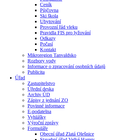
Ceník
Půjčovna
Ski škola
Ubytování
Provozní řád vleku
Pravidla FIS pro lyžování
Odkazy
Počasí
Kontakt
Mikroregion Tanvaldsko
Rozbory vody
Informace o zpracování osobních údajů
Publicita
Úřad
Zastupitelstvo
Úřední deska
Archiv ÚD
Zápisy z jednání ZO
Povinné informace
E-podatelna
Vyhlášky
Výroční zprávy
Formuláře
Obecní úřad Zlatá Olešnice
Stavební úřad Velké Hamry