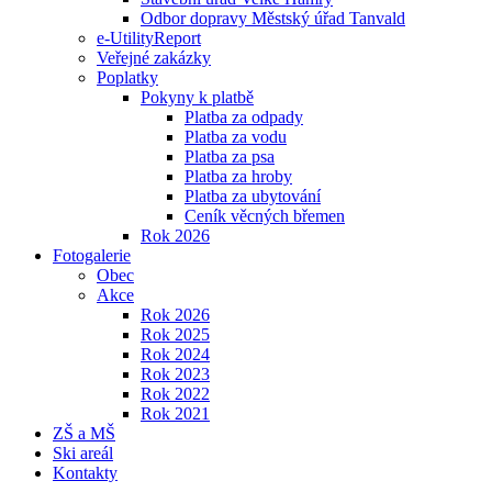
Odbor dopravy Městský úřad Tanvald
e-UtilityReport
Veřejné zakázky
Poplatky
Pokyny k platbě
Platba za odpady
Platba za vodu
Platba za psa
Platba za hroby
Platba za ubytování
Ceník věcných břemen
Rok 2026
Fotogalerie
Obec
Akce
Rok 2026
Rok 2025
Rok 2024
Rok 2023
Rok 2022
Rok 2021
ZŠ a MŠ
Ski areál
Kontakty