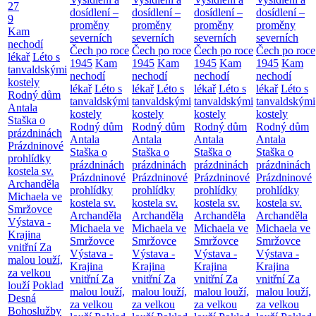
27
dosídlení –
dosídlení –
dosídlení –
dosídlení –
9
proměny
proměny
proměny
proměny
Kam
severních
severních
severních
severních
nechodí
Čech po roce
Čech po roce
Čech po roce
Čech po roce
lékař
Léto s
1945
Kam
1945
Kam
1945
Kam
1945
Kam
tanvaldskými
nechodí
nechodí
nechodí
nechodí
kostely
lékař
Léto s
lékař
Léto s
lékař
Léto s
lékař
Léto s
Rodný dům
tanvaldskými
tanvaldskými
tanvaldskými
tanvaldskými
Antala
kostely
kostely
kostely
kostely
Staška o
Rodný dům
Rodný dům
Rodný dům
Rodný dům
prázdninách
Antala
Antala
Antala
Antala
Prázdninové
Staška o
Staška o
Staška o
Staška o
prohlídky
prázdninách
prázdninách
prázdninách
prázdninách
kostela sv.
Prázdninové
Prázdninové
Prázdninové
Prázdninové
Archanděla
prohlídky
prohlídky
prohlídky
prohlídky
Michaela ve
kostela sv.
kostela sv.
kostela sv.
kostela sv.
Smržovce
Archanděla
Archanděla
Archanděla
Archanděla
Výstava -
Michaela ve
Michaela ve
Michaela ve
Michaela ve
Krajina
Smržovce
Smržovce
Smržovce
Smržovce
vnitřní
Za
Výstava -
Výstava -
Výstava -
Výstava -
malou louží,
Krajina
Krajina
Krajina
Krajina
za velkou
vnitřní
Za
vnitřní
Za
vnitřní
Za
vnitřní
Za
louží
Poklad
malou louží,
malou louží,
malou louží,
malou louží,
Desná
za velkou
za velkou
za velkou
za velkou
Bohoslužby