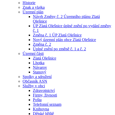
Historie
Znak a vlajka
Územní plán
Návrh Změny č. 2 Územního plánu Zlatá
Olešnice
ÚP Zlatá Olešnice úplné znění po vydání změny
č. 1
Změna č. 1 ÚP Zlatá Olešnice
Nový územní plán obce Zlatá Olešnice
Změna č. 2
Úplné znění po změně č. 1 a č. 2
Územní části
Zlatá Olešnice
Lhotka
Návarov
Stanový
Spolky a sdružení
Občasník ASN
Služby v obci
Zdravotnictví
Firmy, živnosti
Pošta
Telefonní seznam
Knihovna
Dětské hřiště