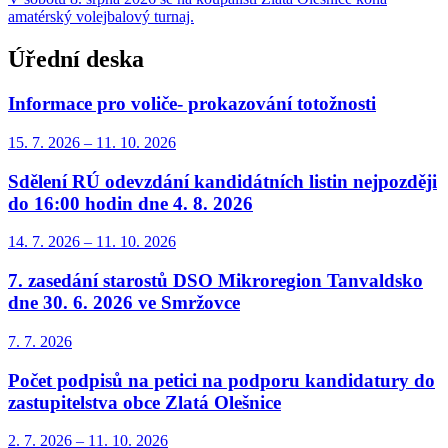
amatérský volejbalový turnaj.
Úřední deska
Informace pro voliče- prokazování totožnosti
15. 7.
2026
–
11. 10.
2026
Sdělení RÚ odevzdání kandidátních listin nejpozději
do 16:00 hodin dne 4. 8. 2026
14. 7.
2026
–
11. 10.
2026
7. zasedání starostů DSO Mikroregion Tanvaldsko
dne 30. 6. 2026 ve Smržovce
7. 7.
2026
Počet podpisů na petici na podporu kandidatury do
zastupitelstva obce Zlatá Olešnice
2. 7.
2026
–
11. 10.
2026