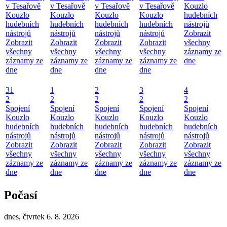
v Tesařově
v Tesařově
v Tesařově
v Tesařově
Kouzlo
Kouzlo
Kouzlo
Kouzlo
Kouzlo
hudebních
hudebních
hudebních
hudebních
hudebních
nástrojů
nástrojů
nástrojů
nástrojů
nástrojů
Zobrazit
Zobrazit
Zobrazit
Zobrazit
Zobrazit
všechny
všechny
všechny
všechny
všechny
záznamy ze
záznamy ze
záznamy ze
záznamy ze
záznamy ze
dne
dne
dne
dne
dne
31
1
2
3
4
2
2
2
2
2
Spojení
Spojení
Spojení
Spojení
Spojení
Kouzlo
Kouzlo
Kouzlo
Kouzlo
Kouzlo
hudebních
hudebních
hudebních
hudebních
hudebních
nástrojů
nástrojů
nástrojů
nástrojů
nástrojů
Zobrazit
Zobrazit
Zobrazit
Zobrazit
Zobrazit
všechny
všechny
všechny
všechny
všechny
záznamy ze
záznamy ze
záznamy ze
záznamy ze
záznamy ze
dne
dne
dne
dne
dne
Počasí
dnes, čtvrtek 6. 8. 2026