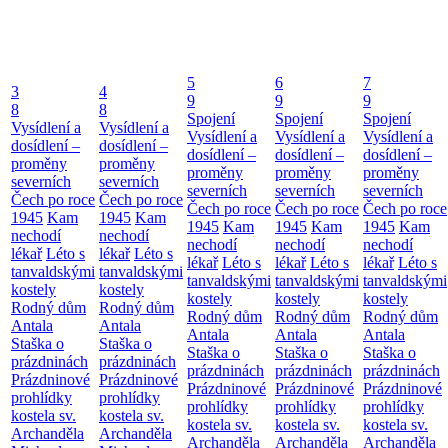
5
6
7
3
4
9
9
9
8
8
Spojení
Spojení
Spojení
Vysídlení a
Vysídlení a
Vysídlení a
Vysídlení a
Vysídlení a
dosídlení –
dosídlení –
dosídlení –
dosídlení –
dosídlení –
proměny
proměny
proměny
proměny
proměny
severních
severních
severních
severních
severních
Čech po roce
Čech po roce
Čech po roce
Čech po roce
Čech po roce
1945
Kam
1945
Kam
1945
Kam
1945
Kam
1945
Kam
nechodí
nechodí
nechodí
nechodí
nechodí
lékař
Léto s
lékař
Léto s
lékař
Léto s
lékař
Léto s
lékař
Léto s
tanvaldskými
tanvaldskými
tanvaldskými
tanvaldskými
tanvaldskými
kostely
kostely
kostely
kostely
kostely
Rodný dům
Rodný dům
Rodný dům
Rodný dům
Rodný dům
Antala
Antala
Antala
Antala
Antala
Staška o
Staška o
Staška o
Staška o
Staška o
prázdninách
prázdninách
prázdninách
prázdninách
prázdninách
Prázdninové
Prázdninové
Prázdninové
Prázdninové
Prázdninové
prohlídky
prohlídky
prohlídky
prohlídky
prohlídky
kostela sv.
kostela sv.
kostela sv.
kostela sv.
kostela sv.
Archanděla
Archanděla
Archanděla
Archanděla
Archanděla