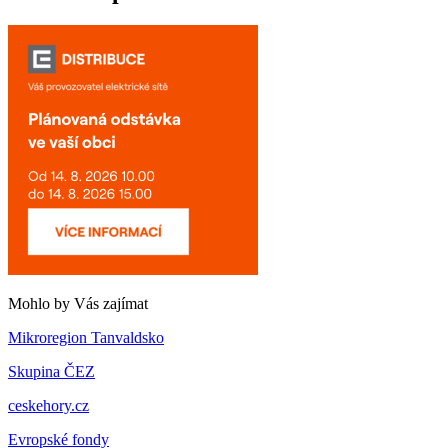
Mohlo by Vás zajímat
Mikroregion Tanvaldsko
Skupina ČEZ
ceskehory.cz
Evropské fondy