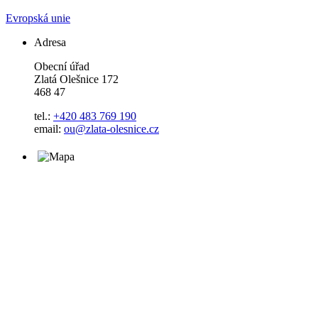
Evropská unie
Adresa
Obecní úřad
Zlatá Olešnice 172
468 47
tel.:
+420 483 769 190
email:
ou@zlata-olesnice.cz