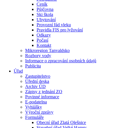
Ceník
Půjčovna
Ski škola
Ubytování
Provozní řád vleku
Pravidla FIS pro lyžování
Odkazy
Počasí
Kontakt
Mikroregion Tanvaldsko
Rozbory vody
Informace o zpracování osobních údajů
Publicita
Úřad
Zastupitelstvo
Úřední deska
Archiv ÚD
Zápisy z jednání ZO
Povinné informace
E-podatelna
Vyhlášky
Výroční zprávy
Formuláře
Obecní úřad Zlatá Olešnice
Stavební úřad Velké Hamry