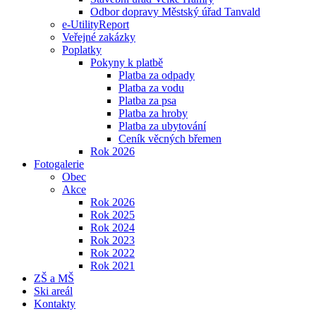
Odbor dopravy Městský úřad Tanvald
e-UtilityReport
Veřejné zakázky
Poplatky
Pokyny k platbě
Platba za odpady
Platba za vodu
Platba za psa
Platba za hroby
Platba za ubytování
Ceník věcných břemen
Rok 2026
Fotogalerie
Obec
Akce
Rok 2026
Rok 2025
Rok 2024
Rok 2023
Rok 2022
Rok 2021
ZŠ a MŠ
Ski areál
Kontakty