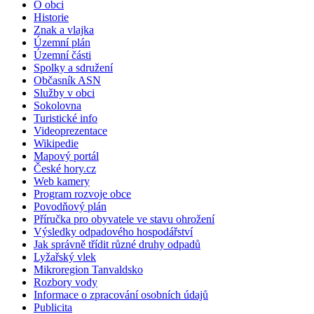
O obci
Historie
Znak a vlajka
Územní plán
Územní části
Spolky a sdružení
Občasník ASN
Služby v obci
Sokolovna
Turistické info
Videoprezentace
Wikipedie
Mapový portál
České hory.cz
Web kamery
Program rozvoje obce
Povodňový plán
Příručka pro obyvatele ve stavu ohrožení
Výsledky odpadového hospodářství
Jak správně třídit různé druhy odpadů
Lyžařský vlek
Mikroregion Tanvaldsko
Rozbory vody
Informace o zpracování osobních údajů
Publicita