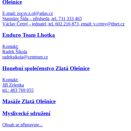
Olešnice
E-mail: zocsv.z.ol@atlas.cz
Stanislav Šída – předseda ,tel. 731 333 465
Václav Černý - jednatel ,tel. 602 216 873, email: v.cerny@tfnet.cz
Enduro Team Lhotka
Kontakt:
Radek Šikola
radeksikola@centrum.cz
Honební společenstvo Zlatá Olešnice
Kontakt:
Jiří Zelenka
tel.: 483 769 055
Masáže Zlatá Olešnice
Myslivecké sdružení
Obsah se připravuje...