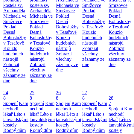
kostela sv.
kostela sv.
Michaela ve
Smržovce
Smržovce
Archanděla
Archanděla
Smržovce
Poklad
Poklad
Michaela ve
Michaela ve
Poklad
Desná
Desná
Smržovce
Smržovce
Desná
Bohoslužby
Bohoslužby
Poklad
Poklad
Bohoslužby
v Tesařově
v Tesařově
Desná
Desná
v Tesařově
Kouzlo
Kouzlo
Bohoslužby
Bohoslužby
Kouzlo
hudebních
hudebních
v Tesařově
v Tesařově
hudebních
nástrojů
nástrojů
Kouzlo
Kouzlo
nástrojů
Zobrazit
Zobrazit
hudebních
hudebních
Zobrazit
všechny
všechny
nástrojů
nástrojů
všechny
záznamy ze
záznamy ze
Zobrazit
Zobrazit
záznamy ze
dne
dne
všechny
všechny
dne
záznamy ze
záznamy ze
dne
dne
24
25
26
27
8
8
8
8
28
Spojení
Kam
Spojení
Kam
Spojení
Kam
Spojení
Kam
7
nechodí
nechodí
nechodí
nechodí
Spojení
Kam
lékař
Léto s
lékař
Léto s
lékař
Léto s
lékař
Léto s
nechodí
tanvaldskými
tanvaldskými
tanvaldskými
tanvaldskými
lékař
Léto s
kostely
kostely
kostely
kostely
tanvaldskými
Rodný dům
Rodný dům
Rodný dům
Rodný dům
kostely