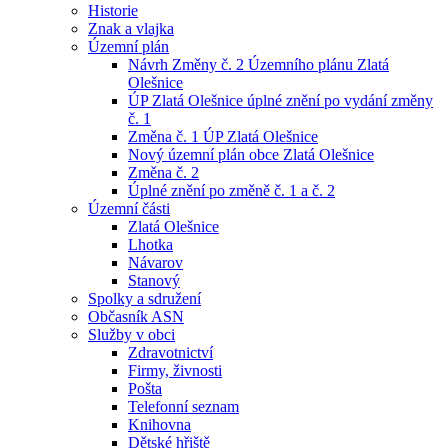
Historie
Znak a vlajka
Územní plán
Návrh Změny č. 2 Územního plánu Zlatá
Olešnice
ÚP Zlatá Olešnice úplné znění po vydání změny
č. 1
Změna č. 1 ÚP Zlatá Olešnice
Nový územní plán obce Zlatá Olešnice
Změna č. 2
Úplné znění po změně č. 1 a č. 2
Územní části
Zlatá Olešnice
Lhotka
Návarov
Stanový
Spolky a sdružení
Občasník ASN
Služby v obci
Zdravotnictví
Firmy, živnosti
Pošta
Telefonní seznam
Knihovna
Dětské hřiště