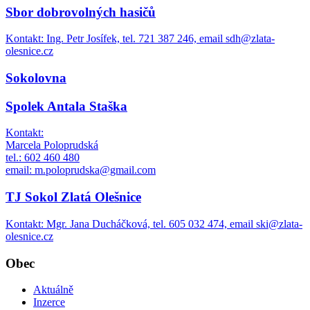
Sbor dobrovolných hasičů
Kontakt: Ing. Petr Josífek, tel. 721 387 246, email sdh@zlata-
olesnice.cz
Sokolovna
Spolek Antala Staška
Kontakt:
Marcela Poloprudská
tel.: 602 460 480
email: m.poloprudska@gmail.com
TJ Sokol Zlatá Olešnice
Kontakt: Mgr. Jana Ducháčková, tel. 605 032 474, email ski@zlata-
olesnice.cz
Obec
Aktuálně
Inzerce