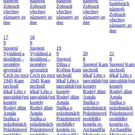
nástrojů
nástrojů
nástrojů
nástrojů
hudebních
Zobrazit
Zobrazit
Zobrazit
Zobrazit
nástrojů
všechny
všechny
všechny
všechny
Zobrazit
záznamy ze
záznamy ze
záznamy ze
záznamy ze
všechny
dne
dne
dne
dne
záznamy ze
dne
17
18
9
9
Spojení
Spojení
19
Vysídlení a
Vysídlení a
9
20
21
dosídlení –
dosídlení –
Spojení
8
8
proměny
proměny
Dílna s
Spojení
Kam
Spojení
Kam
severních
severních
Květou
Kam
nechodí
nechodí
Čech po roce
Čech po roce
nechodí
lékař
Léto s
lékař
Léto s
1945
Kam
1945
Kam
lékař
Léto s
tanvaldskými
tanvaldskými
nechodí
nechodí
tanvaldskými
kostely
kostely
lékař
Léto s
lékař
Léto s
kostely
Rodný dům
Rodný dům
tanvaldskými
tanvaldskými
Rodný dům
Antala
Antala
kostely
kostely
Antala
Staška o
Staška o
Rodný dům
Rodný dům
Staška o
prázdninách
prázdninách
Antala
Antala
prázdninách
Prázdninové
Prázdninové
Staška o
Staška o
Prázdninové
prohlídky
prohlídky
prázdninách
prázdninách
prohlídky
kostela sv.
kostela sv.
Prázdninové
Prázdninové
kostela sv.
Archanděla
Archanděla
prohlídky
prohlídky
Archanděla
Michaela ve
Michaela ve