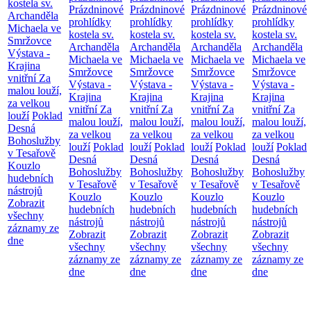
kostela sv.
Prázdninové
Prázdninové
Prázdninové
Prázdninové
Archanděla
prohlídky
prohlídky
prohlídky
prohlídky
Michaela ve
kostela sv.
kostela sv.
kostela sv.
kostela sv.
Smržovce
Archanděla
Archanděla
Archanděla
Archanděla
Výstava -
Michaela ve
Michaela ve
Michaela ve
Michaela ve
Krajina
Smržovce
Smržovce
Smržovce
Smržovce
vnitřní
Za
Výstava -
Výstava -
Výstava -
Výstava -
malou louží,
Krajina
Krajina
Krajina
Krajina
za velkou
vnitřní
Za
vnitřní
Za
vnitřní
Za
vnitřní
Za
louží
Poklad
malou louží,
malou louží,
malou louží,
malou louží,
Desná
za velkou
za velkou
za velkou
za velkou
Bohoslužby
louží
Poklad
louží
Poklad
louží
Poklad
louží
Poklad
v Tesařově
Desná
Desná
Desná
Desná
Kouzlo
Bohoslužby
Bohoslužby
Bohoslužby
Bohoslužby
hudebních
v Tesařově
v Tesařově
v Tesařově
v Tesařově
nástrojů
Kouzlo
Kouzlo
Kouzlo
Kouzlo
Zobrazit
hudebních
hudebních
hudebních
hudebních
všechny
nástrojů
nástrojů
nástrojů
nástrojů
záznamy ze
Zobrazit
Zobrazit
Zobrazit
Zobrazit
dne
všechny
všechny
všechny
všechny
záznamy ze
záznamy ze
záznamy ze
záznamy ze
dne
dne
dne
dne