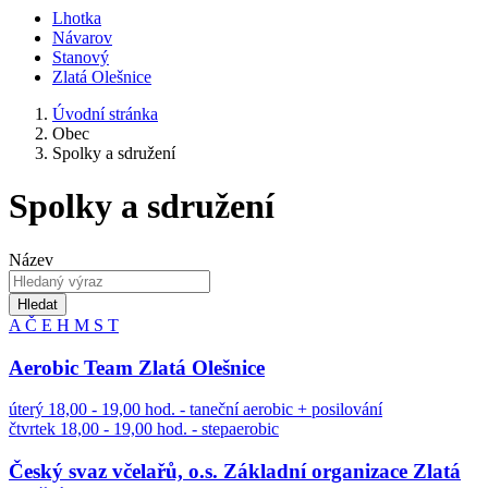
Lhotka
Návarov
Stanový
Zlatá Olešnice
Úvodní stránka
Obec
Spolky a sdružení
Spolky a sdružení
Název
Hledat
A
Č
E
H
M
S
T
Aerobic Team Zlatá Olešnice
úterý 18,00 - 19,00 hod. - taneční aerobic + posilování
čtvrtek 18,00 - 19,00 hod. - stepaerobic
Český svaz včelařů, o.s. Základní organizace Zlatá