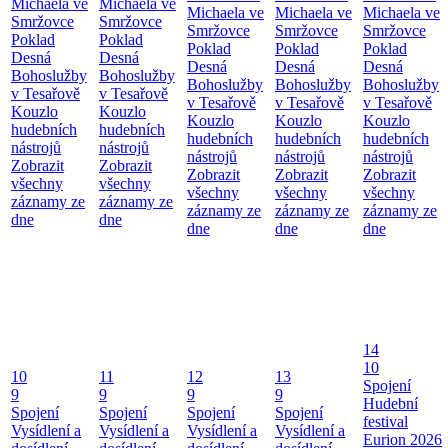
Michaela ve
Michaela ve
Michaela ve
Michaela ve
Michaela ve
Smržovce
Smržovce
Smržovce
Smržovce
Smržovce
Poklad
Poklad
Poklad
Poklad
Poklad
Desná
Desná
Desná
Desná
Desná
Bohoslužby
Bohoslužby
Bohoslužby
Bohoslužby
Bohoslužby
v Tesařově
v Tesařově
v Tesařově
v Tesařově
v Tesařově
Kouzlo
Kouzlo
Kouzlo
Kouzlo
Kouzlo
hudebních
hudebních
hudebních
hudebních
hudebních
nástrojů
nástrojů
nástrojů
nástrojů
nástrojů
Zobrazit
Zobrazit
Zobrazit
Zobrazit
Zobrazit
všechny
všechny
všechny
všechny
všechny
záznamy ze
záznamy ze
záznamy ze
záznamy ze
záznamy ze
dne
dne
dne
dne
dne
14
10
10
11
12
13
Spojení
9
9
9
9
Hudební
Spojení
Spojení
Spojení
Spojení
festival
Vysídlení a
Vysídlení a
Vysídlení a
Vysídlení a
Eurion 2026