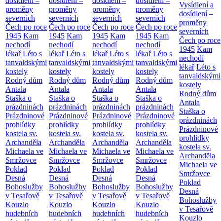
dosídlení –
dosídlení –
dosídlení –
dosídlení –
Vysídlení a
proměny
proměny
proměny
proměny
dosídlení –
severních
severních
severních
severních
proměny
Čech po roce
Čech po roce
Čech po roce
Čech po roce
severních
1945
Kam
1945
Kam
1945
Kam
1945
Kam
Čech po roce
nechodí
nechodí
nechodí
nechodí
1945
Kam
lékař
Léto s
lékař
Léto s
lékař
Léto s
lékař
Léto s
nechodí
tanvaldskými
tanvaldskými
tanvaldskými
tanvaldskými
lékař
Léto s
kostely
kostely
kostely
kostely
tanvaldskými
Rodný dům
Rodný dům
Rodný dům
Rodný dům
kostely
Antala
Antala
Antala
Antala
Rodný dům
Staška o
Staška o
Staška o
Staška o
Antala
prázdninách
prázdninách
prázdninách
prázdninách
Staška o
Prázdninové
Prázdninové
Prázdninové
Prázdninové
prázdninách
prohlídky
prohlídky
prohlídky
prohlídky
Prázdninové
kostela sv.
kostela sv.
kostela sv.
kostela sv.
prohlídky
Archanděla
Archanděla
Archanděla
Archanděla
kostela sv.
Michaela ve
Michaela ve
Michaela ve
Michaela ve
Archanděla
Smržovce
Smržovce
Smržovce
Smržovce
Michaela ve
Poklad
Poklad
Poklad
Poklad
Smržovce
Desná
Desná
Desná
Desná
Poklad
Bohoslužby
Bohoslužby
Bohoslužby
Bohoslužby
Desná
v Tesařově
v Tesařově
v Tesařově
v Tesařově
Bohoslužby
Kouzlo
Kouzlo
Kouzlo
Kouzlo
v Tesařově
hudebních
hudebních
hudebních
hudebních
Kouzlo