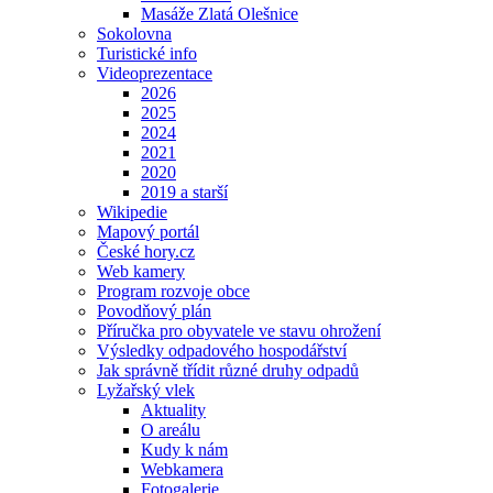
Masáže Zlatá Olešnice
Sokolovna
Turistické info
Videoprezentace
2026
2025
2024
2021
2020
2019 a starší
Wikipedie
Mapový portál
České hory.cz
Web kamery
Program rozvoje obce
Povodňový plán
Příručka pro obyvatele ve stavu ohrožení
Výsledky odpadového hospodářství
Jak správně třídit různé druhy odpadů
Lyžařský vlek
Aktuality
O areálu
Kudy k nám
Webkamera
Fotogalerie