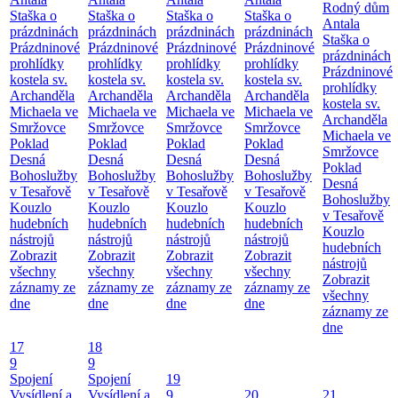
Rodný dům
Staška o
Staška o
Staška o
Staška o
Antala
prázdninách
prázdninách
prázdninách
prázdninách
Staška o
Prázdninové
Prázdninové
Prázdninové
Prázdninové
prázdninách
prohlídky
prohlídky
prohlídky
prohlídky
Prázdninové
kostela sv.
kostela sv.
kostela sv.
kostela sv.
prohlídky
Archanděla
Archanděla
Archanděla
Archanděla
kostela sv.
Michaela ve
Michaela ve
Michaela ve
Michaela ve
Archanděla
Smržovce
Smržovce
Smržovce
Smržovce
Michaela ve
Poklad
Poklad
Poklad
Poklad
Smržovce
Desná
Desná
Desná
Desná
Poklad
Bohoslužby
Bohoslužby
Bohoslužby
Bohoslužby
Desná
v Tesařově
v Tesařově
v Tesařově
v Tesařově
Bohoslužby
Kouzlo
Kouzlo
Kouzlo
Kouzlo
v Tesařově
hudebních
hudebních
hudebních
hudebních
Kouzlo
nástrojů
nástrojů
nástrojů
nástrojů
hudebních
Zobrazit
Zobrazit
Zobrazit
Zobrazit
nástrojů
všechny
všechny
všechny
všechny
Zobrazit
záznamy ze
záznamy ze
záznamy ze
záznamy ze
všechny
dne
dne
dne
dne
záznamy ze
dne
17
18
9
9
Spojení
Spojení
19
Vysídlení a
Vysídlení a
9
20
21