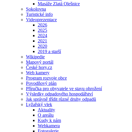
Masáže Zlatá Olešnice
Sokolovna
Turistické info
Videoprezentace
2026
2025
2024
2021
2020
2019 a starší
Wikipedie
Mapový portál
České hory.cz
Web kamery
Program rozvoje obce
Povodňový plán
Příručka pro obyvatele ve stavu ohrožení
Výsledky odpadového hospodářství
Jak správně třídit různé druhy odpadů
Lyžařský vlek
Aktuality
O areálu
Kudy k nám
Webkamera
Fotogalerie