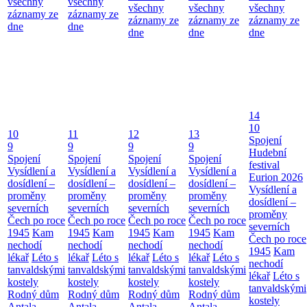
všechny
všechny
všechny
všechny
všechny
záznamy ze
záznamy ze
záznamy ze
záznamy ze
záznamy ze
dne
dne
dne
dne
dne
14
10
10
11
12
13
Spojení
9
9
9
9
Hudební
Spojení
Spojení
Spojení
Spojení
festival
Vysídlení a
Vysídlení a
Vysídlení a
Vysídlení a
Eurion 2026
dosídlení –
dosídlení –
dosídlení –
dosídlení –
Vysídlení a
proměny
proměny
proměny
proměny
dosídlení –
severních
severních
severních
severních
proměny
Čech po roce
Čech po roce
Čech po roce
Čech po roce
severních
1945
Kam
1945
Kam
1945
Kam
1945
Kam
Čech po roce
nechodí
nechodí
nechodí
nechodí
1945
Kam
lékař
Léto s
lékař
Léto s
lékař
Léto s
lékař
Léto s
nechodí
tanvaldskými
tanvaldskými
tanvaldskými
tanvaldskými
lékař
Léto s
kostely
kostely
kostely
kostely
tanvaldskými
Rodný dům
Rodný dům
Rodný dům
Rodný dům
kostely
Antala
Antala
Antala
Antala