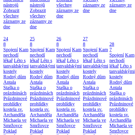
nástrojů
nástrojů
všechny
záznamy ze
záznamy ze
Zobrazit
Zobrazit
záznamy ze
dne
dne
všechny
všechny
dne
záznamy ze
záznamy ze
dne
dne
24
25
26
27
8
8
8
8
28
Spojení
Kam
Spojení
Kam
Spojení
Kam
Spojení
Kam
7
nechodí
nechodí
nechodí
nechodí
Spojení
Kam
lékař
Léto s
lékař
Léto s
lékař
Léto s
lékař
Léto s
nechodí
tanvaldskými
tanvaldskými
tanvaldskými
tanvaldskými
lékař
Léto s
kostely
kostely
kostely
kostely
tanvaldskými
Rodný dům
Rodný dům
Rodný dům
Rodný dům
kostely
Antala
Antala
Antala
Antala
Rodný dům
Staška o
Staška o
Staška o
Staška o
Antala
prázdninách
prázdninách
prázdninách
prázdninách
Staška o
Prázdninové
Prázdninové
Prázdninové
Prázdninové
prázdninách
prohlídky
prohlídky
prohlídky
prohlídky
Prázdninové
kostela sv.
kostela sv.
kostela sv.
kostela sv.
prohlídky
Archanděla
Archanděla
Archanděla
Archanděla
kostela sv.
Michaela ve
Michaela ve
Michaela ve
Michaela ve
Archanděla
Smržovce
Smržovce
Smržovce
Smržovce
Michaela ve
Poklad
Poklad
Poklad
Poklad
Smržovce