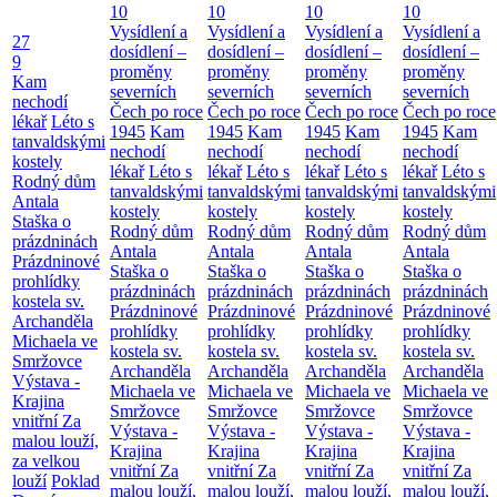
10
10
10
10
Vysídlení a
Vysídlení a
Vysídlení a
Vysídlení a
27
dosídlení –
dosídlení –
dosídlení –
dosídlení –
9
proměny
proměny
proměny
proměny
Kam
severních
severních
severních
severních
nechodí
Čech po roce
Čech po roce
Čech po roce
Čech po roce
lékař
Léto s
1945
Kam
1945
Kam
1945
Kam
1945
Kam
tanvaldskými
nechodí
nechodí
nechodí
nechodí
kostely
lékař
Léto s
lékař
Léto s
lékař
Léto s
lékař
Léto s
Rodný dům
tanvaldskými
tanvaldskými
tanvaldskými
tanvaldskými
Antala
kostely
kostely
kostely
kostely
Staška o
Rodný dům
Rodný dům
Rodný dům
Rodný dům
prázdninách
Antala
Antala
Antala
Antala
Prázdninové
Staška o
Staška o
Staška o
Staška o
prohlídky
prázdninách
prázdninách
prázdninách
prázdninách
kostela sv.
Prázdninové
Prázdninové
Prázdninové
Prázdninové
Archanděla
prohlídky
prohlídky
prohlídky
prohlídky
Michaela ve
kostela sv.
kostela sv.
kostela sv.
kostela sv.
Smržovce
Archanděla
Archanděla
Archanděla
Archanděla
Výstava -
Michaela ve
Michaela ve
Michaela ve
Michaela ve
Krajina
Smržovce
Smržovce
Smržovce
Smržovce
vnitřní
Za
Výstava -
Výstava -
Výstava -
Výstava -
malou louží,
Krajina
Krajina
Krajina
Krajina
za velkou
vnitřní
Za
vnitřní
Za
vnitřní
Za
vnitřní
Za
louží
Poklad
malou louží,
malou louží,
malou louží,
malou louží,