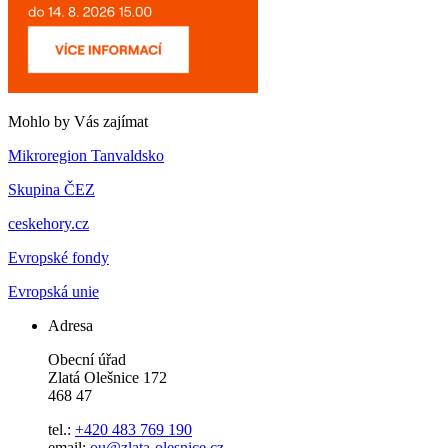
Mohlo by Vás zajímat
Mikroregion Tanvaldsko
Skupina ČEZ
ceskehory.cz
Evropské fondy
Evropská unie
Adresa
Obecní úřad
Zlatá Olešnice 172
468 47
tel.:
+420 483 769 190
email:
ou@zlata-olesnice.cz