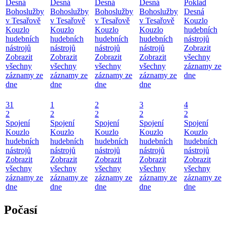
Desná
Desná
Desná
Desná
Poklad
Bohoslužby
Bohoslužby
Bohoslužby
Bohoslužby
Desná
v Tesařově
v Tesařově
v Tesařově
v Tesařově
Kouzlo
Kouzlo
Kouzlo
Kouzlo
Kouzlo
hudebních
hudebních
hudebních
hudebních
hudebních
nástrojů
nástrojů
nástrojů
nástrojů
nástrojů
Zobrazit
Zobrazit
Zobrazit
Zobrazit
Zobrazit
všechny
všechny
všechny
všechny
všechny
záznamy ze
záznamy ze
záznamy ze
záznamy ze
záznamy ze
dne
dne
dne
dne
dne
31
1
2
3
4
2
2
2
2
2
Spojení
Spojení
Spojení
Spojení
Spojení
Kouzlo
Kouzlo
Kouzlo
Kouzlo
Kouzlo
hudebních
hudebních
hudebních
hudebních
hudebních
nástrojů
nástrojů
nástrojů
nástrojů
nástrojů
Zobrazit
Zobrazit
Zobrazit
Zobrazit
Zobrazit
všechny
všechny
všechny
všechny
všechny
záznamy ze
záznamy ze
záznamy ze
záznamy ze
záznamy ze
dne
dne
dne
dne
dne
Počasí