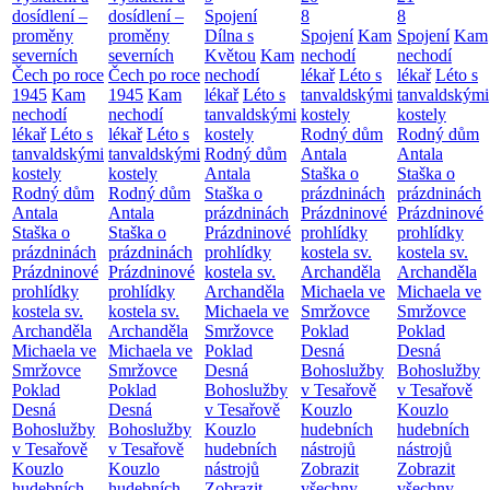
dosídlení –
dosídlení –
Spojení
8
8
proměny
proměny
Dílna s
Spojení
Kam
Spojení
Kam
severních
severních
Květou
Kam
nechodí
nechodí
Čech po roce
Čech po roce
nechodí
lékař
Léto s
lékař
Léto s
1945
Kam
1945
Kam
lékař
Léto s
tanvaldskými
tanvaldskými
nechodí
nechodí
tanvaldskými
kostely
kostely
lékař
Léto s
lékař
Léto s
kostely
Rodný dům
Rodný dům
tanvaldskými
tanvaldskými
Rodný dům
Antala
Antala
kostely
kostely
Antala
Staška o
Staška o
Rodný dům
Rodný dům
Staška o
prázdninách
prázdninách
Antala
Antala
prázdninách
Prázdninové
Prázdninové
Staška o
Staška o
Prázdninové
prohlídky
prohlídky
prázdninách
prázdninách
prohlídky
kostela sv.
kostela sv.
Prázdninové
Prázdninové
kostela sv.
Archanděla
Archanděla
prohlídky
prohlídky
Archanděla
Michaela ve
Michaela ve
kostela sv.
kostela sv.
Michaela ve
Smržovce
Smržovce
Archanděla
Archanděla
Smržovce
Poklad
Poklad
Michaela ve
Michaela ve
Poklad
Desná
Desná
Smržovce
Smržovce
Desná
Bohoslužby
Bohoslužby
Poklad
Poklad
Bohoslužby
v Tesařově
v Tesařově
Desná
Desná
v Tesařově
Kouzlo
Kouzlo
Bohoslužby
Bohoslužby
Kouzlo
hudebních
hudebních
v Tesařově
v Tesařově
hudebních
nástrojů
nástrojů
Kouzlo
Kouzlo
nástrojů
Zobrazit
Zobrazit
hudebních
hudebních
Zobrazit
všechny
všechny