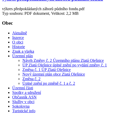
výkres předpokládaných záborů půdního fondu.pdf
Typ souboru: PDF dokument, Velikost: 2,2 MB
Obec
Aktuálně
Inzerce
O obci
Historie
Znak a vlajka
Územní plán
Návrh Změny č. 2 Územního plánu Zlatá Olešnice
ÚP Zlatá Olešnice úplné znění po vydání změny č. 1
Změna č. 1 ÚP Zlatá Olešnice
Nový územní plán obce Zlatá Olešnice
Změna č. 2
Úplné znění po změně č. 1 a č. 2
Územní části
Spolky a sdružení
Občasník ASN
Služby v obci
Sokolovna
Turistické info