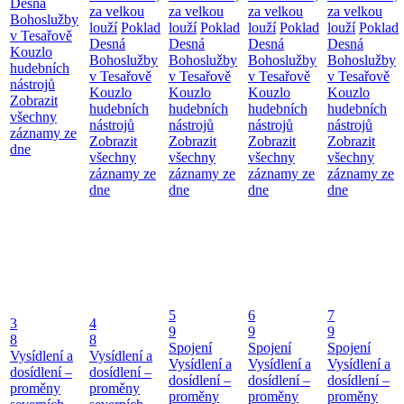
Desná
za velkou
za velkou
za velkou
za velkou
Bohoslužby
louží
Poklad
louží
Poklad
louží
Poklad
louží
Poklad
v Tesařově
Desná
Desná
Desná
Desná
Kouzlo
Bohoslužby
Bohoslužby
Bohoslužby
Bohoslužby
hudebních
v Tesařově
v Tesařově
v Tesařově
v Tesařově
nástrojů
Kouzlo
Kouzlo
Kouzlo
Kouzlo
Zobrazit
hudebních
hudebních
hudebních
hudebních
všechny
nástrojů
nástrojů
nástrojů
nástrojů
záznamy ze
Zobrazit
Zobrazit
Zobrazit
Zobrazit
dne
všechny
všechny
všechny
všechny
záznamy ze
záznamy ze
záznamy ze
záznamy ze
dne
dne
dne
dne
5
6
7
3
4
9
9
9
8
8
Spojení
Spojení
Spojení
Vysídlení a
Vysídlení a
Vysídlení a
Vysídlení a
Vysídlení a
dosídlení –
dosídlení –
dosídlení –
dosídlení –
dosídlení –
proměny
proměny
proměny
proměny
proměny