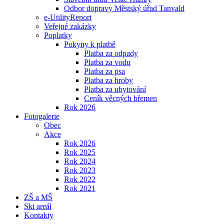
Odbor dopravy Městský úřad Tanvald
e-UtilityReport
Veřejné zakázky
Poplatky
Pokyny k platbě
Platba za odpady
Platba za vodu
Platba za psa
Platba za hroby
Platba za ubytování
Ceník věcných břemen
Rok 2026
Fotogalerie
Obec
Akce
Rok 2026
Rok 2025
Rok 2024
Rok 2023
Rok 2022
Rok 2021
ZŠ a MŠ
Ski areál
Kontakty