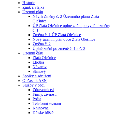
Historie
Znak a vlajka
Územní plán
Návrh Změny č. 2 Územního plánu Zlatá
Olešnice
ÚP Zlatá Olešnice úplné znění po vydání změny
č. 1
Změna č. 1 ÚP Zlatá Olešnice
Nový územní plán obce Zlatá Olešnice
Změna č. 2
Úplné znění po změně č. 1 a č. 2
Územní části
Zlatá Olešnice
Lhotka
Návarov
Stanový
Spolky a sdružení
Občasník ASN
Služby v obci
Zdravotnictví
Firmy, živnosti
Pošta
Telefonní seznam
Knihovna
Dětské hřiště