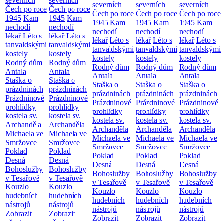
severních
severních
severních
severních
severních
Čech po roce
Čech po roce
Čech po roce
Čech po roce
Čech po roce
1945
Kam
1945
Kam
1945
Kam
1945
Kam
1945
Kam
nechodí
nechodí
nechodí
nechodí
nechodí
lékař
Léto s
lékař
Léto s
lékař
Léto s
lékař
Léto s
lékař
Léto s
tanvaldskými
tanvaldskými
tanvaldskými
tanvaldskými
tanvaldskými
kostely
kostely
kostely
kostely
kostely
Rodný dům
Rodný dům
Rodný dům
Rodný dům
Rodný dům
Antala
Antala
Antala
Antala
Antala
Staška o
Staška o
Staška o
Staška o
Staška o
prázdninách
prázdninách
prázdninách
prázdninách
prázdninách
Prázdninové
Prázdninové
Prázdninové
Prázdninové
Prázdninové
prohlídky
prohlídky
prohlídky
prohlídky
prohlídky
kostela sv.
kostela sv.
kostela sv.
kostela sv.
kostela sv.
Archanděla
Archanděla
Archanděla
Archanděla
Archanděla
Michaela ve
Michaela ve
Michaela ve
Michaela ve
Michaela ve
Smržovce
Smržovce
Smržovce
Smržovce
Smržovce
Poklad
Poklad
Poklad
Poklad
Poklad
Desná
Desná
Desná
Desná
Desná
Bohoslužby
Bohoslužby
Bohoslužby
Bohoslužby
Bohoslužby
v Tesařově
v Tesařově
v Tesařově
v Tesařově
v Tesařově
Kouzlo
Kouzlo
Kouzlo
Kouzlo
Kouzlo
hudebních
hudebních
hudebních
hudebních
hudebních
nástrojů
nástrojů
nástrojů
nástrojů
nástrojů
Zobrazit
Zobrazit
Zobrazit
Zobrazit
Zobrazit