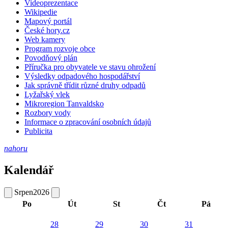
Videoprezentace
Wikipedie
Mapový portál
České hory.cz
Web kamery
Program rozvoje obce
Povodňový plán
Příručka pro obyvatele ve stavu ohrožení
Výsledky odpadového hospodářství
Jak správně třídit různé druhy odpadů
Lyžařský vlek
Mikroregion Tanvaldsko
Rozbory vody
Informace o zpracování osobních údajů
Publicita
nahoru
Kalendář
Srpen
2026
Po
Út
St
Čt
Pá
28
29
30
31