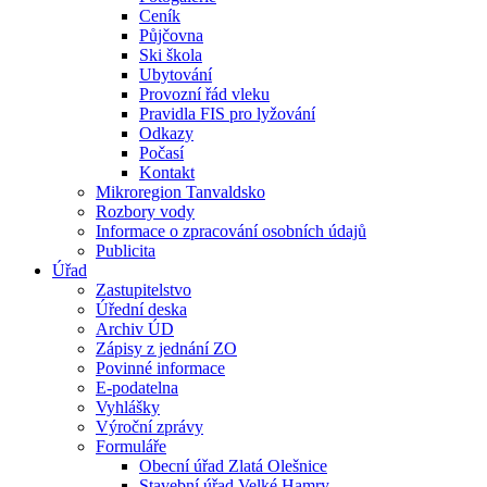
Ceník
Půjčovna
Ski škola
Ubytování
Provozní řád vleku
Pravidla FIS pro lyžování
Odkazy
Počasí
Kontakt
Mikroregion Tanvaldsko
Rozbory vody
Informace o zpracování osobních údajů
Publicita
Úřad
Zastupitelstvo
Úřední deska
Archiv ÚD
Zápisy z jednání ZO
Povinné informace
E-podatelna
Vyhlášky
Výroční zprávy
Formuláře
Obecní úřad Zlatá Olešnice
Stavební úřad Velké Hamry