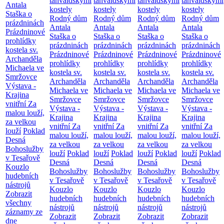
tanvaldskými
tanvaldskými
tanvaldskými
tanvaldskými
Antala
kostely
kostely
kostely
kostely
Staška o
Rodný dům
Rodný dům
Rodný dům
Rodný dům
prázdninách
Antala
Antala
Antala
Antala
Prázdninové
Staška o
Staška o
Staška o
Staška o
prohlídky
prázdninách
prázdninách
prázdninách
prázdninách
kostela sv.
Prázdninové
Prázdninové
Prázdninové
Prázdninové
Archanděla
prohlídky
prohlídky
prohlídky
prohlídky
Michaela ve
kostela sv.
kostela sv.
kostela sv.
kostela sv.
Smržovce
Archanděla
Archanděla
Archanděla
Archanděla
Výstava -
Michaela ve
Michaela ve
Michaela ve
Michaela ve
Krajina
Smržovce
Smržovce
Smržovce
Smržovce
vnitřní
Za
Výstava -
Výstava -
Výstava -
Výstava -
malou louží,
Krajina
Krajina
Krajina
Krajina
za velkou
vnitřní
Za
vnitřní
Za
vnitřní
Za
vnitřní
Za
louží
Poklad
malou louží,
malou louží,
malou louží,
malou louží,
Desná
za velkou
za velkou
za velkou
za velkou
Bohoslužby
louží
Poklad
louží
Poklad
louží
Poklad
louží
Poklad
v Tesařově
Desná
Desná
Desná
Desná
Kouzlo
Bohoslužby
Bohoslužby
Bohoslužby
Bohoslužby
hudebních
v Tesařově
v Tesařově
v Tesařově
v Tesařově
nástrojů
Kouzlo
Kouzlo
Kouzlo
Kouzlo
Zobrazit
hudebních
hudebních
hudebních
hudebních
všechny
nástrojů
nástrojů
nástrojů
nástrojů
záznamy ze
Zobrazit
Zobrazit
Zobrazit
Zobrazit
dne