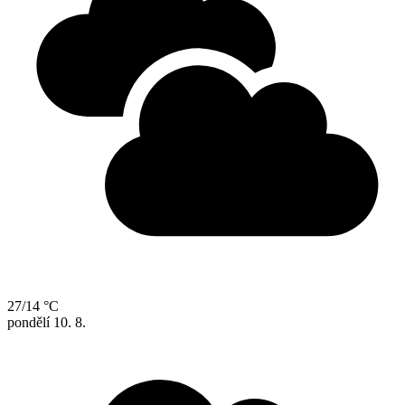
27/14 °C
pondělí
10. 8.