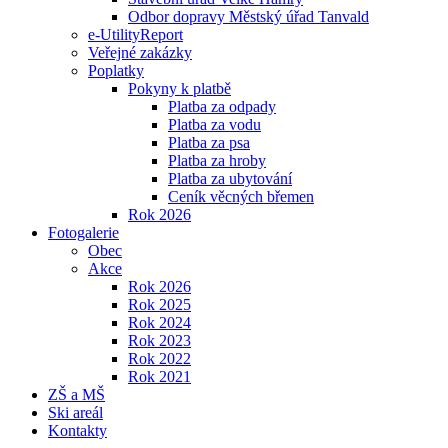
Odbor dopravy Městský úřad Tanvald
e-UtilityReport
Veřejné zakázky
Poplatky
Pokyny k platbě
Platba za odpady
Platba za vodu
Platba za psa
Platba za hroby
Platba za ubytování
Ceník věcných břemen
Rok 2026
Fotogalerie
Obec
Akce
Rok 2026
Rok 2025
Rok 2024
Rok 2023
Rok 2022
Rok 2021
ZŠ a MŠ
Ski areál
Kontakty