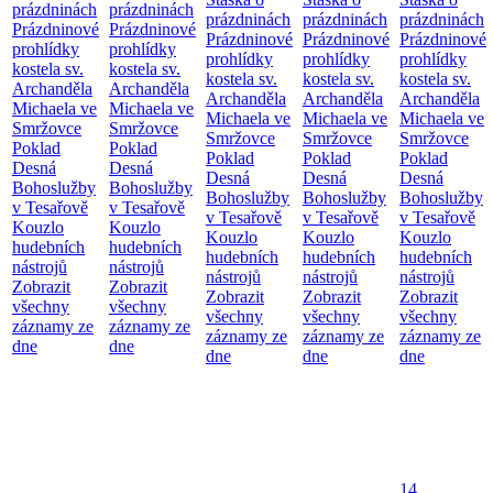
prázdninách
prázdninách
prázdninách
prázdninách
prázdninách
Prázdninové
Prázdninové
Prázdninové
Prázdninové
Prázdninové
prohlídky
prohlídky
prohlídky
prohlídky
prohlídky
kostela sv.
kostela sv.
kostela sv.
kostela sv.
kostela sv.
Archanděla
Archanděla
Archanděla
Archanděla
Archanděla
Michaela ve
Michaela ve
Michaela ve
Michaela ve
Michaela ve
Smržovce
Smržovce
Smržovce
Smržovce
Smržovce
Poklad
Poklad
Poklad
Poklad
Poklad
Desná
Desná
Desná
Desná
Desná
Bohoslužby
Bohoslužby
Bohoslužby
Bohoslužby
Bohoslužby
v Tesařově
v Tesařově
v Tesařově
v Tesařově
v Tesařově
Kouzlo
Kouzlo
Kouzlo
Kouzlo
Kouzlo
hudebních
hudebních
hudebních
hudebních
hudebních
nástrojů
nástrojů
nástrojů
nástrojů
nástrojů
Zobrazit
Zobrazit
Zobrazit
Zobrazit
Zobrazit
všechny
všechny
všechny
všechny
všechny
záznamy ze
záznamy ze
záznamy ze
záznamy ze
záznamy ze
dne
dne
dne
dne
dne
14