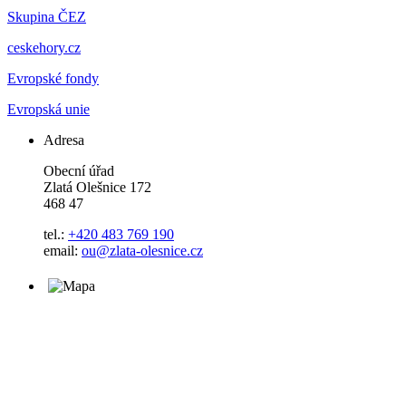
Skupina ČEZ
ceskehory.cz
Evropské fondy
Evropská unie
Adresa
Obecní úřad
Zlatá Olešnice 172
468 47
tel.:
+420 483 769 190
email:
ou@zlata-olesnice.cz