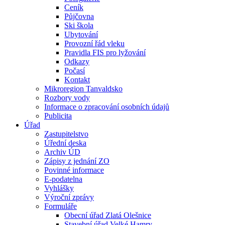
Ceník
Půjčovna
Ski škola
Ubytování
Provozní řád vleku
Pravidla FIS pro lyžování
Odkazy
Počasí
Kontakt
Mikroregion Tanvaldsko
Rozbory vody
Informace o zpracování osobních údajů
Publicita
Úřad
Zastupitelstvo
Úřední deska
Archiv ÚD
Zápisy z jednání ZO
Povinné informace
E-podatelna
Vyhlášky
Výroční zprávy
Formuláře
Obecní úřad Zlatá Olešnice
Stavební úřad Velké Hamry