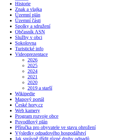
Historie
Znak a vlajka
Územní plán
Územní části
Spolky a sdružení
Občasník ASN
Služby v obci
Sokolovna
Turistické info
Videoprezentace
2026
2025
2024
2021
2020
2019 a starší
Wikipedie
Mapový portál
České hory.cz
Web kamery
Program rozvoje obce
Povodňový plán
Příručka pro obyvatele ve stavu ohrožení
Výsledky odpadového hospodářství
Jak správně třídit různé druhy odpadů