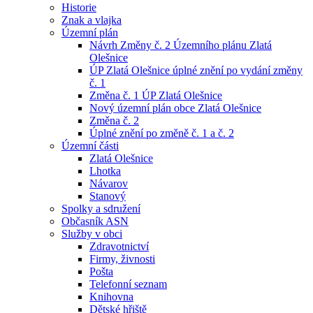
Historie
Znak a vlajka
Územní plán
Návrh Změny č. 2 Územního plánu Zlatá
Olešnice
ÚP Zlatá Olešnice úplné znění po vydání změny
č. 1
Změna č. 1 ÚP Zlatá Olešnice
Nový územní plán obce Zlatá Olešnice
Změna č. 2
Úplné znění po změně č. 1 a č. 2
Územní části
Zlatá Olešnice
Lhotka
Návarov
Stanový
Spolky a sdružení
Občasník ASN
Služby v obci
Zdravotnictví
Firmy, živnosti
Pošta
Telefonní seznam
Knihovna
Dětské hřiště