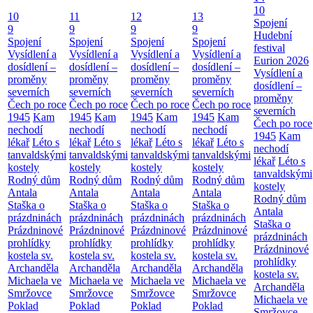
10
10
11
12
13
Spojení
9
9
9
9
Hudební
Spojení
Spojení
Spojení
Spojení
festival
Vysídlení a
Vysídlení a
Vysídlení a
Vysídlení a
Eurion 2026
dosídlení –
dosídlení –
dosídlení –
dosídlení –
Vysídlení a
proměny
proměny
proměny
proměny
dosídlení –
severních
severních
severních
severních
proměny
Čech po roce
Čech po roce
Čech po roce
Čech po roce
severních
1945
Kam
1945
Kam
1945
Kam
1945
Kam
Čech po roce
nechodí
nechodí
nechodí
nechodí
1945
Kam
lékař
Léto s
lékař
Léto s
lékař
Léto s
lékař
Léto s
nechodí
tanvaldskými
tanvaldskými
tanvaldskými
tanvaldskými
lékař
Léto s
kostely
kostely
kostely
kostely
tanvaldskými
Rodný dům
Rodný dům
Rodný dům
Rodný dům
kostely
Antala
Antala
Antala
Antala
Rodný dům
Staška o
Staška o
Staška o
Staška o
Antala
prázdninách
prázdninách
prázdninách
prázdninách
Staška o
Prázdninové
Prázdninové
Prázdninové
Prázdninové
prázdninách
prohlídky
prohlídky
prohlídky
prohlídky
Prázdninové
kostela sv.
kostela sv.
kostela sv.
kostela sv.
prohlídky
Archanděla
Archanděla
Archanděla
Archanděla
kostela sv.
Michaela ve
Michaela ve
Michaela ve
Michaela ve
Archanděla
Smržovce
Smržovce
Smržovce
Smržovce
Michaela ve
Poklad
Poklad
Poklad
Poklad
Smržovce