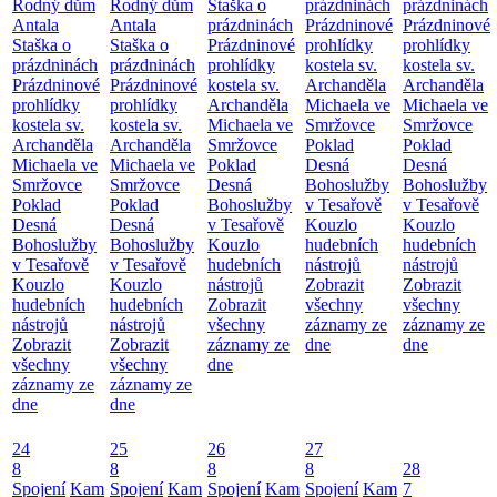
Rodný dům
Rodný dům
Staška o
prázdninách
prázdninách
Antala
Antala
prázdninách
Prázdninové
Prázdninové
Staška o
Staška o
Prázdninové
prohlídky
prohlídky
prázdninách
prázdninách
prohlídky
kostela sv.
kostela sv.
Prázdninové
Prázdninové
kostela sv.
Archanděla
Archanděla
prohlídky
prohlídky
Archanděla
Michaela ve
Michaela ve
kostela sv.
kostela sv.
Michaela ve
Smržovce
Smržovce
Archanděla
Archanděla
Smržovce
Poklad
Poklad
Michaela ve
Michaela ve
Poklad
Desná
Desná
Smržovce
Smržovce
Desná
Bohoslužby
Bohoslužby
Poklad
Poklad
Bohoslužby
v Tesařově
v Tesařově
Desná
Desná
v Tesařově
Kouzlo
Kouzlo
Bohoslužby
Bohoslužby
Kouzlo
hudebních
hudebních
v Tesařově
v Tesařově
hudebních
nástrojů
nástrojů
Kouzlo
Kouzlo
nástrojů
Zobrazit
Zobrazit
hudebních
hudebních
Zobrazit
všechny
všechny
nástrojů
nástrojů
všechny
záznamy ze
záznamy ze
Zobrazit
Zobrazit
záznamy ze
dne
dne
všechny
všechny
dne
záznamy ze
záznamy ze
dne
dne
24
25
26
27
8
8
8
8
28
Spojení
Kam
Spojení
Kam
Spojení
Kam
Spojení
Kam
7