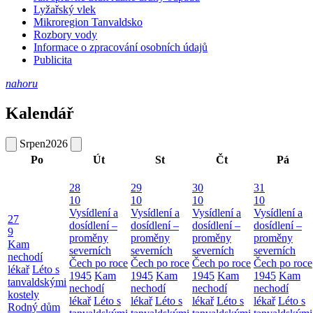
Lyžařský vlek
Mikroregion Tanvaldsko
Rozbory vody
Informace o zpracování osobních údajů
Publicita
nahoru
Kalendář
Srpen
2026
Po
Út
St
Čt
Pá
28
29
30
31
10
10
10
10
Vysídlení a
Vysídlení a
Vysídlení a
Vysídlení a
27
dosídlení –
dosídlení –
dosídlení –
dosídlení –
9
proměny
proměny
proměny
proměny
Kam
severních
severních
severních
severních
nechodí
Čech po roce
Čech po roce
Čech po roce
Čech po roce
lékař
Léto s
1945
Kam
1945
Kam
1945
Kam
1945
Kam
tanvaldskými
nechodí
nechodí
nechodí
nechodí
kostely
lékař
Léto s
lékař
Léto s
lékař
Léto s
lékař
Léto s
Rodný dům