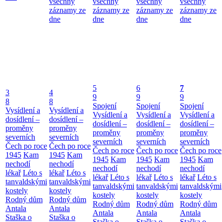
všechny
všechny
všechny
všechny
záznamy ze
záznamy ze
záznamy ze
záznamy ze
dne
dne
dne
dne
5
6
7
3
4
9
9
9
8
8
Spojení
Spojení
Spojení
Vysídlení a
Vysídlení a
Vysídlení a
Vysídlení a
Vysídlení a
dosídlení –
dosídlení –
dosídlení –
dosídlení –
dosídlení –
proměny
proměny
proměny
proměny
proměny
severních
severních
severních
severních
severních
Čech po roce
Čech po roce
Čech po roce
Čech po roce
Čech po roce
1945
Kam
1945
Kam
1945
Kam
1945
Kam
1945
Kam
nechodí
nechodí
nechodí
nechodí
nechodí
lékař
Léto s
lékař
Léto s
lékař
Léto s
lékař
Léto s
lékař
Léto s
tanvaldskými
tanvaldskými
tanvaldskými
tanvaldskými
tanvaldskými
kostely
kostely
kostely
kostely
kostely
Rodný dům
Rodný dům
Rodný dům
Rodný dům
Rodný dům
Antala
Antala
Antala
Antala
Antala
Staška o
Staška o
Staška o
Staška o
Staška o