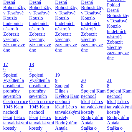
Desná
Desná
Desná
Desná
Poklad
Bohoslužby
Bohoslužby
Bohoslužby
Bohoslužby
Desná
v Tesařově
v Tesařově
v Tesařově
v Tesařově
Bohoslužby
Kouzlo
Kouzlo
Kouzlo
Kouzlo
v Tesařově
hudebních
hudebních
hudebních
hudebních
Kouzlo
nástrojů
nástrojů
nástrojů
nástrojů
hudebních
Zobrazit
Zobrazit
Zobrazit
Zobrazit
nástrojů
všechny
všechny
všechny
všechny
Zobrazit
záznamy ze
záznamy ze
záznamy ze
záznamy ze
všechny
dne
dne
dne
dne
záznamy ze
dne
17
18
9
9
Spojení
Spojení
19
Vysídlení a
Vysídlení a
9
20
21
dosídlení –
dosídlení –
Spojení
8
8
proměny
proměny
Dílna s
Spojení
Kam
Spojení
Kam
severních
severních
Květou
Kam
nechodí
nechodí
Čech po roce
Čech po roce
nechodí
lékař
Léto s
lékař
Léto s
1945
Kam
1945
Kam
lékař
Léto s
tanvaldskými
tanvaldskými
nechodí
nechodí
tanvaldskými
kostely
kostely
lékař
Léto s
lékař
Léto s
kostely
Rodný dům
Rodný dům
tanvaldskými
tanvaldskými
Rodný dům
Antala
Antala
kostely
kostely
Antala
Staška o
Staška o