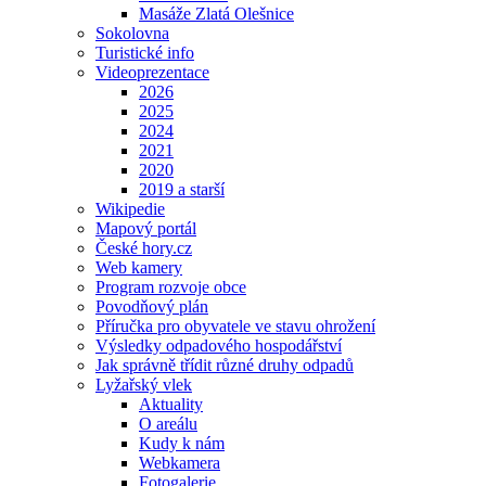
Masáže Zlatá Olešnice
Sokolovna
Turistické info
Videoprezentace
2026
2025
2024
2021
2020
2019 a starší
Wikipedie
Mapový portál
České hory.cz
Web kamery
Program rozvoje obce
Povodňový plán
Příručka pro obyvatele ve stavu ohrožení
Výsledky odpadového hospodářství
Jak správně třídit různé druhy odpadů
Lyžařský vlek
Aktuality
O areálu
Kudy k nám
Webkamera
Fotogalerie