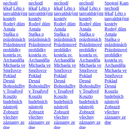
nechodí
nechodí
nechodí
nechodí
Spojení
Kam
lékař
Léto s
lékař
Léto s
lékař
Léto s
lékař
Léto s
nechodí
tanvaldskými
tanvaldskými
tanvaldskými
tanvaldskými
lékař
Léto s
kostely
kostely
kostely
kostely
tanvaldskými
Rodný dům
Rodný dům
Rodný dům
Rodný dům
kostely
Antala
Antala
Antala
Antala
Rodný dům
Staška o
Staška o
Staška o
Staška o
Antala
prázdninách
prázdninách
prázdninách
prázdninách
Staška o
Prázdninové
Prázdninové
Prázdninové
Prázdninové
prázdninách
prohlídky
prohlídky
prohlídky
prohlídky
Prázdninové
kostela sv.
kostela sv.
kostela sv.
kostela sv.
prohlídky
Archanděla
Archanděla
Archanděla
Archanděla
kostela sv.
Michaela ve
Michaela ve
Michaela ve
Michaela ve
Archanděla
Smržovce
Smržovce
Smržovce
Smržovce
Michaela ve
Poklad
Poklad
Poklad
Poklad
Smržovce
Desná
Desná
Desná
Desná
Poklad
Bohoslužby
Bohoslužby
Bohoslužby
Bohoslužby
Desná
v Tesařově
v Tesařově
v Tesařově
v Tesařově
Kouzlo
Kouzlo
Kouzlo
Kouzlo
Kouzlo
hudebních
hudebních
hudebních
hudebních
hudebních
nástrojů
nástrojů
nástrojů
nástrojů
nástrojů
Zobrazit
Zobrazit
Zobrazit
Zobrazit
Zobrazit
všechny
všechny
všechny
všechny
všechny
záznamy ze
záznamy ze
záznamy ze
záznamy ze
záznamy ze
dne
dne
dne
dne
dne