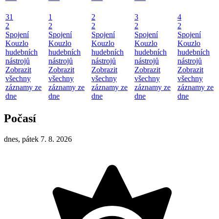
31
1
2
3
4
2
2
2
2
2
Spojení
Spojení
Spojení
Spojení
Spojení
Kouzlo
Kouzlo
Kouzlo
Kouzlo
Kouzlo
hudebních
hudebních
hudebních
hudebních
hudebních
nástrojů
nástrojů
nástrojů
nástrojů
nástrojů
Zobrazit
Zobrazit
Zobrazit
Zobrazit
Zobrazit
všechny
všechny
všechny
všechny
všechny
záznamy ze
záznamy ze
záznamy ze
záznamy ze
záznamy ze
dne
dne
dne
dne
dne
Počasí
dnes, pátek 7. 8. 2026