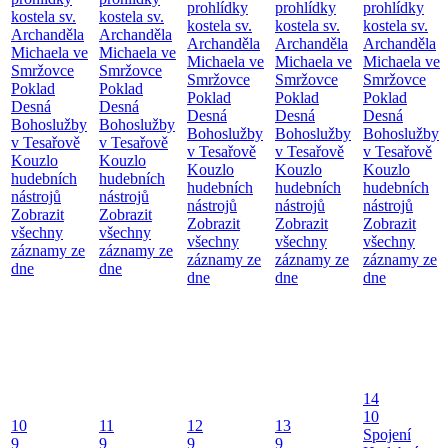
prohlídky
prohlídky
prohlídky
kostela sv.
kostela sv.
kostela sv.
kostela sv.
kostela sv.
Archanděla
Archanděla
Archanděla
Archanděla
Archanděla
Michaela ve
Michaela ve
Michaela ve
Michaela ve
Michaela ve
Smržovce
Smržovce
Smržovce
Smržovce
Smržovce
Poklad
Poklad
Poklad
Poklad
Poklad
Desná
Desná
Desná
Desná
Desná
Bohoslužby
Bohoslužby
Bohoslužby
Bohoslužby
Bohoslužby
v Tesařově
v Tesařově
v Tesařově
v Tesařově
v Tesařově
Kouzlo
Kouzlo
Kouzlo
Kouzlo
Kouzlo
hudebních
hudebních
hudebních
hudebních
hudebních
nástrojů
nástrojů
nástrojů
nástrojů
nástrojů
Zobrazit
Zobrazit
Zobrazit
Zobrazit
Zobrazit
všechny
všechny
všechny
všechny
všechny
záznamy ze
záznamy ze
záznamy ze
záznamy ze
záznamy ze
dne
dne
dne
dne
dne
14
10
10
11
12
13
Spojení
9
9
9
9