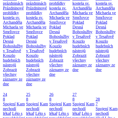
prázdninách
prázdninách
prohlídky
kostela sv.
kostela sv.
Prázdninové
Prázdninové
kostela sv.
Archanděla
Archanděla
prohlídky
prohlídky
Archanděla
Michaela ve
Michaela ve
kostela sv.
kostela sv.
Michaela ve
Smržovce
Smržovce
Archanděla
Archanděla
Smržovce
Poklad
Poklad
Michaela ve
Michaela ve
Poklad
Desná
Desná
Smržovce
Smržovce
Desná
Bohoslužby
Bohoslužby
Poklad
Poklad
Bohoslužby
v Tesařově
v Tesařově
Desná
Desná
v Tesařově
Kouzlo
Kouzlo
Bohoslužby
Bohoslužby
Kouzlo
hudebních
hudebních
v Tesařově
v Tesařově
hudebních
nástrojů
nástrojů
Kouzlo
Kouzlo
nástrojů
Zobrazit
Zobrazit
hudebních
hudebních
Zobrazit
všechny
všechny
nástrojů
nástrojů
všechny
záznamy ze
záznamy ze
Zobrazit
Zobrazit
záznamy ze
dne
dne
všechny
všechny
dne
záznamy ze
záznamy ze
dne
dne
24
25
26
27
8
8
8
8
28
Spojení
Kam
Spojení
Kam
Spojení
Kam
Spojení
Kam
7
nechodí
nechodí
nechodí
nechodí
Spojení
Kam
lékař
Léto s
lékař
Léto s
lékař
Léto s
lékař
Léto s
nechodí