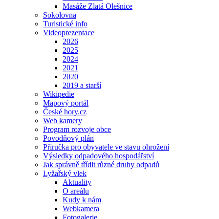
Masáže Zlatá Olešnice
Sokolovna
Turistické info
Videoprezentace
2026
2025
2024
2021
2020
2019 a starší
Wikipedie
Mapový portál
České hory.cz
Web kamery
Program rozvoje obce
Povodňový plán
Příručka pro obyvatele ve stavu ohrožení
Výsledky odpadového hospodářství
Jak správně třídit různé druhy odpadů
Lyžařský vlek
Aktuality
O areálu
Kudy k nám
Webkamera
Fotogalerie