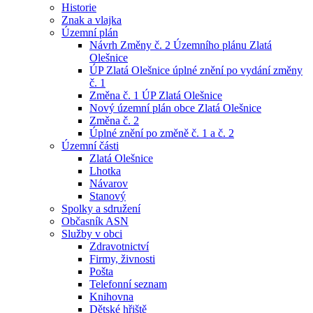
Historie
Znak a vlajka
Územní plán
Návrh Změny č. 2 Územního plánu Zlatá
Olešnice
ÚP Zlatá Olešnice úplné znění po vydání změny
č. 1
Změna č. 1 ÚP Zlatá Olešnice
Nový územní plán obce Zlatá Olešnice
Změna č. 2
Úplné znění po změně č. 1 a č. 2
Územní části
Zlatá Olešnice
Lhotka
Návarov
Stanový
Spolky a sdružení
Občasník ASN
Služby v obci
Zdravotnictví
Firmy, živnosti
Pošta
Telefonní seznam
Knihovna
Dětské hřiště