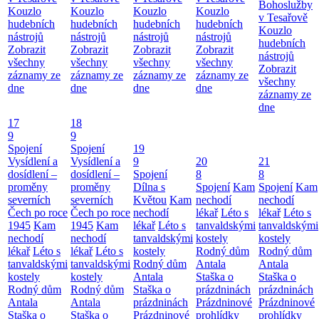
Bohoslužby
Kouzlo
Kouzlo
Kouzlo
Kouzlo
v Tesařově
hudebních
hudebních
hudebních
hudebních
Kouzlo
nástrojů
nástrojů
nástrojů
nástrojů
hudebních
Zobrazit
Zobrazit
Zobrazit
Zobrazit
nástrojů
všechny
všechny
všechny
všechny
Zobrazit
záznamy ze
záznamy ze
záznamy ze
záznamy ze
všechny
dne
dne
dne
dne
záznamy ze
dne
17
18
9
9
Spojení
Spojení
19
Vysídlení a
Vysídlení a
9
20
21
dosídlení –
dosídlení –
Spojení
8
8
proměny
proměny
Dílna s
Spojení
Kam
Spojení
Kam
severních
severních
Květou
Kam
nechodí
nechodí
Čech po roce
Čech po roce
nechodí
lékař
Léto s
lékař
Léto s
1945
Kam
1945
Kam
lékař
Léto s
tanvaldskými
tanvaldskými
nechodí
nechodí
tanvaldskými
kostely
kostely
lékař
Léto s
lékař
Léto s
kostely
Rodný dům
Rodný dům
tanvaldskými
tanvaldskými
Rodný dům
Antala
Antala
kostely
kostely
Antala
Staška o
Staška o
Rodný dům
Rodný dům
Staška o
prázdninách
prázdninách
Antala
Antala
prázdninách
Prázdninové
Prázdninové
Staška o
Staška o
Prázdninové
prohlídky
prohlídky