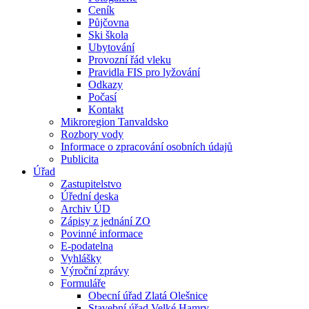
Ceník
Půjčovna
Ski škola
Ubytování
Provozní řád vleku
Pravidla FIS pro lyžování
Odkazy
Počasí
Kontakt
Mikroregion Tanvaldsko
Rozbory vody
Informace o zpracování osobních údajů
Publicita
Úřad
Zastupitelstvo
Úřední deska
Archiv ÚD
Zápisy z jednání ZO
Povinné informace
E-podatelna
Vyhlášky
Výroční zprávy
Formuláře
Obecní úřad Zlatá Olešnice
Stavební úřad Velké Hamry