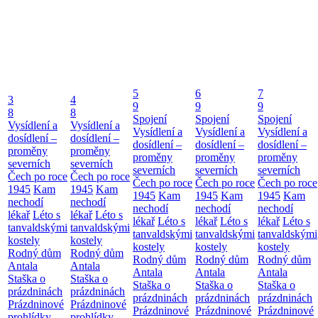
5
6
7
3
4
9
9
9
8
8
Spojení
Spojení
Spojení
Vysídlení a
Vysídlení a
Vysídlení a
Vysídlení a
Vysídlení a
dosídlení –
dosídlení –
dosídlení –
dosídlení –
dosídlení –
proměny
proměny
proměny
proměny
proměny
severních
severních
severních
severních
severních
Čech po roce
Čech po roce
Čech po roce
Čech po roce
Čech po roce
1945
Kam
1945
Kam
1945
Kam
1945
Kam
1945
Kam
nechodí
nechodí
nechodí
nechodí
nechodí
lékař
Léto s
lékař
Léto s
lékař
Léto s
lékař
Léto s
lékař
Léto s
tanvaldskými
tanvaldskými
tanvaldskými
tanvaldskými
tanvaldskými
kostely
kostely
kostely
kostely
kostely
Rodný dům
Rodný dům
Rodný dům
Rodný dům
Rodný dům
Antala
Antala
Antala
Antala
Antala
Staška o
Staška o
Staška o
Staška o
Staška o
prázdninách
prázdninách
prázdninách
prázdninách
prázdninách
Prázdninové
Prázdninové
Prázdninové
Prázdninové
Prázdninové
prohlídky
prohlídky