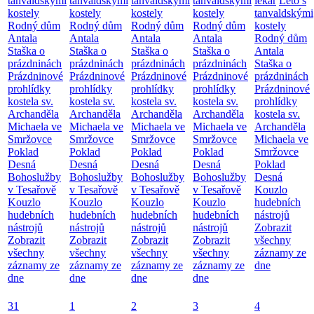
tanvaldskými
tanvaldskými
tanvaldskými
tanvaldskými
lékař
Léto s
kostely
kostely
kostely
kostely
tanvaldskými
Rodný dům
Rodný dům
Rodný dům
Rodný dům
kostely
Antala
Antala
Antala
Antala
Rodný dům
Staška o
Staška o
Staška o
Staška o
Antala
prázdninách
prázdninách
prázdninách
prázdninách
Staška o
Prázdninové
Prázdninové
Prázdninové
Prázdninové
prázdninách
prohlídky
prohlídky
prohlídky
prohlídky
Prázdninové
kostela sv.
kostela sv.
kostela sv.
kostela sv.
prohlídky
Archanděla
Archanděla
Archanděla
Archanděla
kostela sv.
Michaela ve
Michaela ve
Michaela ve
Michaela ve
Archanděla
Smržovce
Smržovce
Smržovce
Smržovce
Michaela ve
Poklad
Poklad
Poklad
Poklad
Smržovce
Desná
Desná
Desná
Desná
Poklad
Bohoslužby
Bohoslužby
Bohoslužby
Bohoslužby
Desná
v Tesařově
v Tesařově
v Tesařově
v Tesařově
Kouzlo
Kouzlo
Kouzlo
Kouzlo
Kouzlo
hudebních
hudebních
hudebních
hudebních
hudebních
nástrojů
nástrojů
nástrojů
nástrojů
nástrojů
Zobrazit
Zobrazit
Zobrazit
Zobrazit
Zobrazit
všechny
všechny
všechny
všechny
všechny
záznamy ze
záznamy ze
záznamy ze
záznamy ze
záznamy ze
dne
dne
dne
dne
dne
31
1
2
3
4