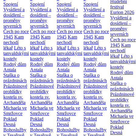
Hudební
Spojení
Spojení
Spojení
Spojení
festival
Vysídlení a
Vysídlení a
Vysídlení a
Vysídlení a
Eurion 2026
dosídlení –
dosídlení –
dosídlení –
dosídlení –
Vysídlení a
proměny
proměny
proměny
proměny
dosídlení –
severních
severních
severních
severních
proměny
Čech po roce
Čech po roce
Čech po roce
Čech po roce
severních
1945
Kam
1945
Kam
1945
Kam
1945
Kam
Čech po roce
nechodí
nechodí
nechodí
nechodí
1945
Kam
lékař
Léto s
lékař
Léto s
lékař
Léto s
lékař
Léto s
nechodí
tanvaldskými
tanvaldskými
tanvaldskými
tanvaldskými
lékař
Léto s
kostely
kostely
kostely
kostely
tanvaldskými
Rodný dům
Rodný dům
Rodný dům
Rodný dům
kostely
Antala
Antala
Antala
Antala
Rodný dům
Staška o
Staška o
Staška o
Staška o
Antala
prázdninách
prázdninách
prázdninách
prázdninách
Staška o
Prázdninové
Prázdninové
Prázdninové
Prázdninové
prázdninách
prohlídky
prohlídky
prohlídky
prohlídky
Prázdninové
kostela sv.
kostela sv.
kostela sv.
kostela sv.
prohlídky
Archanděla
Archanděla
Archanděla
Archanděla
kostela sv.
Michaela ve
Michaela ve
Michaela ve
Michaela ve
Archanděla
Smržovce
Smržovce
Smržovce
Smržovce
Michaela ve
Poklad
Poklad
Poklad
Poklad
Smržovce
Desná
Desná
Desná
Desná
Poklad
Bohoslužby
Bohoslužby
Bohoslužby
Bohoslužby
Desná
v Tesařově
v Tesařově
v Tesařově
v Tesařově