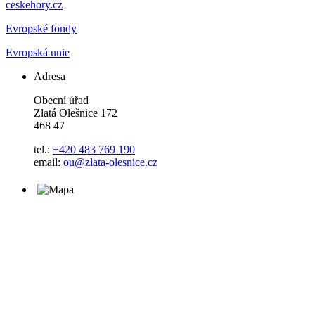
ceskehory.cz
Evropské fondy
Evropská unie
Adresa
Obecní úřad
Zlatá Olešnice 172
468 47
tel.:
+420 483 769 190
email:
ou@zlata-olesnice.cz