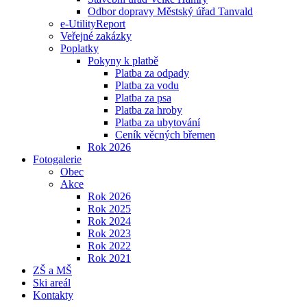
Odbor dopravy Městský úřad Tanvald
e-UtilityReport
Veřejné zakázky
Poplatky
Pokyny k platbě
Platba za odpady
Platba za vodu
Platba za psa
Platba za hroby
Platba za ubytování
Ceník věcných břemen
Rok 2026
Fotogalerie
Obec
Akce
Rok 2026
Rok 2025
Rok 2024
Rok 2023
Rok 2022
Rok 2021
ZŠ a MŠ
Ski areál
Kontakty