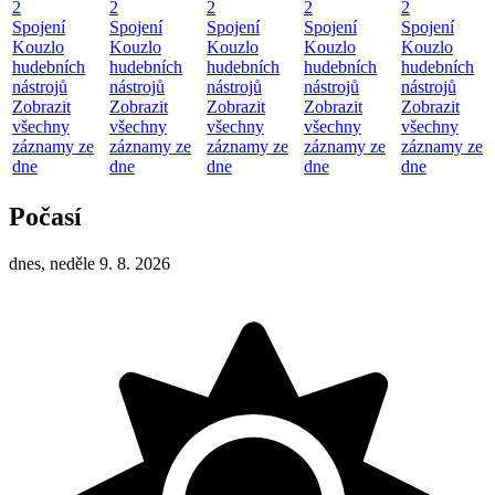
2
2
2
2
2
Spojení
Spojení
Spojení
Spojení
Spojení
Kouzlo
Kouzlo
Kouzlo
Kouzlo
Kouzlo
hudebních
hudebních
hudebních
hudebních
hudebních
nástrojů
nástrojů
nástrojů
nástrojů
nástrojů
Zobrazit
Zobrazit
Zobrazit
Zobrazit
Zobrazit
všechny
všechny
všechny
všechny
všechny
záznamy ze
záznamy ze
záznamy ze
záznamy ze
záznamy ze
dne
dne
dne
dne
dne
Počasí
dnes, neděle 9. 8. 2026