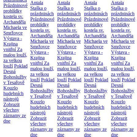
Antala
Antala
Antala
Antala
Prázdninové
Staška o
Staška o
Staška o
Staška o
prohlídky
prázdninách
prázdninách
prázdninách
prázdninách
kostela sv.
Prázdninové
Prázdninové
Prázdninové
Prázdninové
Archanděla
prohlídky
prohlídky
prohlídky
prohlídky
Michaela ve
kostela sv.
kostela sv.
kostela sv.
kostela sv.
Smržovce
Archanděla
Archanděla
Archanděla
Archanděla
Výstava -
Michaela ve
Michaela ve
Michaela ve
Michaela ve
Krajina
Smržovce
Smržovce
Smržovce
Smržovce
vnitřní
Za
Výstava -
Výstava -
Výstava -
Výstava -
malou louží,
Krajina
Krajina
Krajina
Krajina
za velkou
vnitřní
Za
vnitřní
Za
vnitřní
Za
vnitřní
Za
louží
Poklad
malou louží,
malou louží,
malou louží,
malou louží,
Desná
za velkou
za velkou
za velkou
za velkou
Bohoslužby
louží
Poklad
louží
Poklad
louží
Poklad
louží
Poklad
v Tesařově
Desná
Desná
Desná
Desná
Kouzlo
Bohoslužby
Bohoslužby
Bohoslužby
Bohoslužby
hudebních
v Tesařově
v Tesařově
v Tesařově
v Tesařově
nástrojů
Kouzlo
Kouzlo
Kouzlo
Kouzlo
Zobrazit
hudebních
hudebních
hudebních
hudebních
všechny
nástrojů
nástrojů
nástrojů
nástrojů
záznamy ze
Zobrazit
Zobrazit
Zobrazit
Zobrazit
dne
všechny
všechny
všechny
všechny
záznamy ze
záznamy ze
záznamy ze
záznamy ze
dne
dne
dne
dne