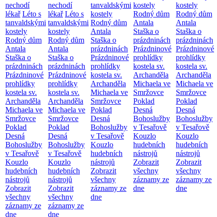
nechodí
nechodí
tanvaldskými
kostely
kostely
lékař
Léto s
lékař
Léto s
kostely
Rodný dům
Rodný dům
tanvaldskými
tanvaldskými
Rodný dům
Antala
Antala
kostely
kostely
Antala
Staška o
Staška o
Rodný dům
Rodný dům
Staška o
prázdninách
prázdninách
Antala
Antala
prázdninách
Prázdninové
Prázdninové
Staška o
Staška o
Prázdninové
prohlídky
prohlídky
prázdninách
prázdninách
prohlídky
kostela sv.
kostela sv.
Prázdninové
Prázdninové
kostela sv.
Archanděla
Archanděla
prohlídky
prohlídky
Archanděla
Michaela ve
Michaela ve
kostela sv.
kostela sv.
Michaela ve
Smržovce
Smržovce
Archanděla
Archanděla
Smržovce
Poklad
Poklad
Michaela ve
Michaela ve
Poklad
Desná
Desná
Smržovce
Smržovce
Desná
Bohoslužby
Bohoslužby
Poklad
Poklad
Bohoslužby
v Tesařově
v Tesařově
Desná
Desná
v Tesařově
Kouzlo
Kouzlo
Bohoslužby
Bohoslužby
Kouzlo
hudebních
hudebních
v Tesařově
v Tesařově
hudebních
nástrojů
nástrojů
Kouzlo
Kouzlo
nástrojů
Zobrazit
Zobrazit
hudebních
hudebních
Zobrazit
všechny
všechny
nástrojů
nástrojů
všechny
záznamy ze
záznamy ze
Zobrazit
Zobrazit
záznamy ze
dne
dne
všechny
všechny
dne
záznamy ze
záznamy ze
dne
dne