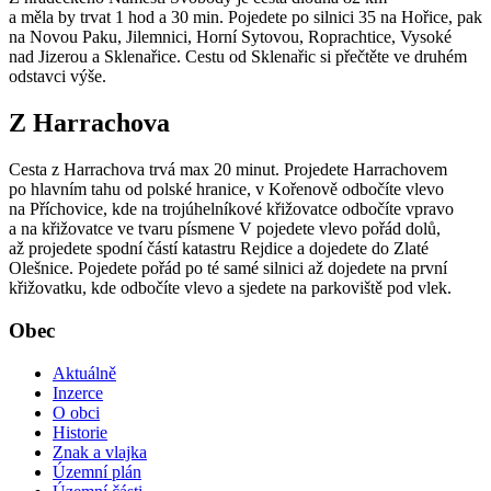
a měla by trvat 1 hod a 30 min. Pojedete po silnici 35 na Hořice, pak
na Novou Paku, Jilemnici, Horní Sytovou, Roprachtice, Vysoké
nad Jizerou a Sklenařice. Cestu od Sklenařic si přečtěte ve druhém
odstavci výše.
Z Harrachova
Cesta z Harrachova trvá max 20 minut. Projedete Harrachovem
po hlavním tahu od polské hranice, v Kořenově odbočíte vlevo
na Příchovice, kde na trojúhelníkové křižovatce odbočíte vpravo
a na křižovatce ve tvaru písmene V pojedete vlevo pořád dolů,
až projedete spodní částí katastru Rejdice a dojedete do Zlaté
Olešnice. Pojedete pořád po té samé silnici až dojedete na první
křižovatku, kde odbočíte vlevo a sjedete na parkoviště pod vlek.
Obec
Aktuálně
Inzerce
O obci
Historie
Znak a vlajka
Územní plán