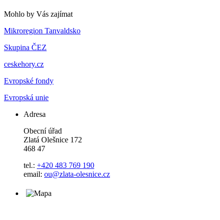
Mohlo by Vás zajímat
Mikroregion Tanvaldsko
Skupina ČEZ
ceskehory.cz
Evropské fondy
Evropská unie
Adresa
Obecní úřad
Zlatá Olešnice 172
468 47
tel.:
+420 483 769 190
email:
ou@zlata-olesnice.cz