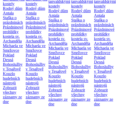
tanvaldskými
tanvaldskými
tanvaldskými
kostely
kostely
kostely
kostely
kostely
Rodný dům
Rodný dům
Rodný dům
Rodný dům
Rodný dům
Antala
Antala
Antala
Antala
Antala
Staška o
Staška o
Staška o
Staška o
Staška o
prázdninách
prázdninách
prázdninách
prázdninách
prázdninách
Prázdninové
Prázdninové
Prázdninové
Prázdninové
Prázdninové
prohlídky
prohlídky
prohlídky
prohlídky
prohlídky
kostela sv.
kostela sv.
kostela sv.
kostela sv.
kostela sv.
Archanděla
Archanděla
Archanděla
Archanděla
Archanděla
Michaela ve
Michaela ve
Michaela ve
Michaela ve
Michaela ve
Smržovce
Smržovce
Smržovce
Smržovce
Smržovce
Poklad
Poklad
Poklad
Poklad
Poklad
Desná
Desná
Desná
Desná
Desná
Bohoslužby
Bohoslužby
Bohoslužby
Bohoslužby
Bohoslužby
v Tesařově
v Tesařově
v Tesařově
v Tesařově
v Tesařově
Kouzlo
Kouzlo
Kouzlo
Kouzlo
Kouzlo
hudebních
hudebních
hudebních
hudebních
hudebních
nástrojů
nástrojů
nástrojů
nástrojů
nástrojů
Zobrazit
Zobrazit
Zobrazit
Zobrazit
Zobrazit
všechny
všechny
všechny
všechny
všechny
záznamy ze
záznamy ze
záznamy ze
záznamy ze
záznamy ze
dne
dne
dne
dne
dne