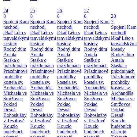
24
25
26
27
8
8
8
8
28
Spojení
Kam
Spojení
Kam
Spojení
Kam
Spojení
Kam
7
nechodí
nechodí
nechodí
nechodí
Spojení
Kam
lékař
Léto s
lékař
Léto s
lékař
Léto s
lékař
Léto s
nechodí
tanvaldskými
tanvaldskými
tanvaldskými
tanvaldskými
lékař
Léto s
kostely
kostely
kostely
kostely
tanvaldskými
Rodný dům
Rodný dům
Rodný dům
Rodný dům
kostely
Antala
Antala
Antala
Antala
Rodný dům
Staška o
Staška o
Staška o
Staška o
Antala
prázdninách
prázdninách
prázdninách
prázdninách
Staška o
Prázdninové
Prázdninové
Prázdninové
Prázdninové
prázdninách
prohlídky
prohlídky
prohlídky
prohlídky
Prázdninové
kostela sv.
kostela sv.
kostela sv.
kostela sv.
prohlídky
Archanděla
Archanděla
Archanděla
Archanděla
kostela sv.
Michaela ve
Michaela ve
Michaela ve
Michaela ve
Archanděla
Smržovce
Smržovce
Smržovce
Smržovce
Michaela ve
Poklad
Poklad
Poklad
Poklad
Smržovce
Desná
Desná
Desná
Desná
Poklad
Bohoslužby
Bohoslužby
Bohoslužby
Bohoslužby
Desná
v Tesařově
v Tesařově
v Tesařově
v Tesařově
Kouzlo
Kouzlo
Kouzlo
Kouzlo
Kouzlo
hudebních
hudebních
hudebních
hudebních
hudebních
nástrojů