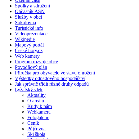
Územní části
Spolky a sdružení
Občasník ASN
Služby v obci
Sokolovna
Turistické info
Videoprezentace
Wikipedie
Mapový portál
České hory.cz
Web kamery
Program rozvoje obce
Povodňový plán
Příručka pro obyvatele ve stavu ohrožení
Výsledky odpadového hospodářství
Jak správně třídit různé druhy odpadů
Lyžařský vlek
Aktuality
O areálu
Kudy k nám
Webkamera
Fotogalerie
Ceník
Půjčovna
Ski škola