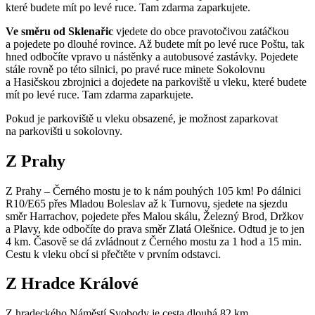
které budete mít po levé ruce. Tam zdarma zaparkujete.
Ve směru od Sklenařic
vjedete do obce pravotočivou zatáčkou
a pojedete po dlouhé rovince. Až budete mít po levé ruce Poštu, tak
hned odbočíte vpravo u nástěnky a autobusové zastávky. Pojedete
stále rovně po této silnici, po pravé ruce minete Sokolovnu
a Hasičskou zbrojnici a dojedete na parkoviště u vleku, které budete
mít po levé ruce. Tam zdarma zaparkujete.
Pokud je parkoviště u vleku obsazené, je možnost zaparkovat
na parkovišti u sokolovny.
Z Prahy
Z Prahy – Černého mostu je to k nám pouhých 105 km! Po dálnici
R10/E65 přes Mladou Boleslav až k Turnovu, sjedete na sjezdu
směr Harrachov, pojedete přes Malou skálu, Železný Brod, Držkov
a Plavy, kde odbočíte do prava směr Zlatá Olešnice. Odtud je to jen
4 km. Časově se dá zvládnout z Černého mostu za 1 hod a 15 min.
Cestu k vleku obcí si přečtěte v prvním odstavci.
Z Hradce Králové
Z hradeckého Náměstí Svobody je cesta dlouhá 82 km