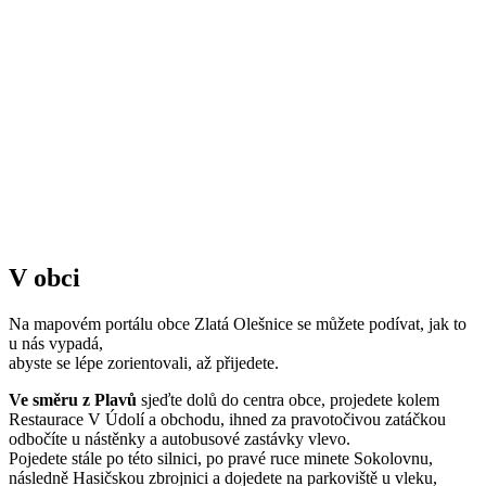
V obci
Na mapovém portálu obce Zlatá Olešnice se můžete podívat, jak to
u nás vypadá,
abyste se lépe zorientovali, až přijedete.
Ve směru z Plavů
sjeďte dolů do centra obce, projedete kolem
Restaurace V Údolí a obchodu, ihned za pravotočivou zatáčkou
odbočíte u nástěnky a autobusové zastávky vlevo.
Pojedete stále po této silnici, po pravé ruce minete Sokolovnu,
následně Hasičskou zbrojnici a dojedete na parkoviště u vleku,