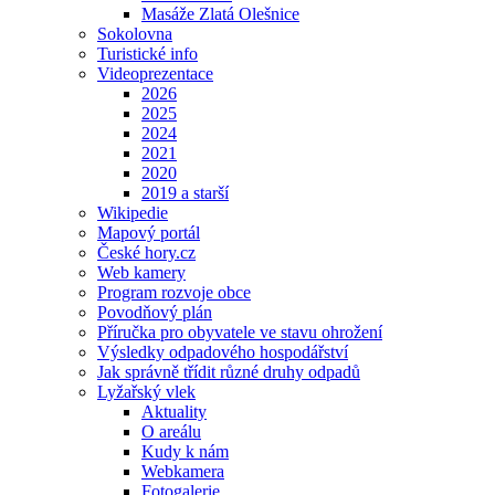
Masáže Zlatá Olešnice
Sokolovna
Turistické info
Videoprezentace
2026
2025
2024
2021
2020
2019 a starší
Wikipedie
Mapový portál
České hory.cz
Web kamery
Program rozvoje obce
Povodňový plán
Příručka pro obyvatele ve stavu ohrožení
Výsledky odpadového hospodářství
Jak správně třídit různé druhy odpadů
Lyžařský vlek
Aktuality
O areálu
Kudy k nám
Webkamera
Fotogalerie