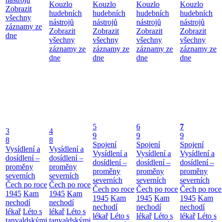
Kouzlo
Kouzlo
Kouzlo
Kouzlo
Zobrazit
hudebních
hudebních
hudebních
hudebních
všechny
nástrojů
nástrojů
nástrojů
nástrojů
záznamy ze
Zobrazit
Zobrazit
Zobrazit
Zobrazit
dne
všechny
všechny
všechny
všechny
záznamy ze
záznamy ze
záznamy ze
záznamy ze
dne
dne
dne
dne
5
6
7
3
4
9
9
9
8
8
Spojení
Spojení
Spojení
Vysídlení a
Vysídlení a
Vysídlení a
Vysídlení a
Vysídlení a
dosídlení –
dosídlení –
dosídlení –
dosídlení –
dosídlení –
proměny
proměny
proměny
proměny
proměny
severních
severních
severních
severních
severních
Čech po roce
Čech po roce
Čech po roce
Čech po roce
Čech po roce
1945
Kam
1945
Kam
1945
Kam
1945
Kam
1945
Kam
nechodí
nechodí
nechodí
nechodí
nechodí
lékař
Léto s
lékař
Léto s
lékař
Léto s
lékař
Léto s
lékař
Léto s
tanvaldskými
tanvaldskými