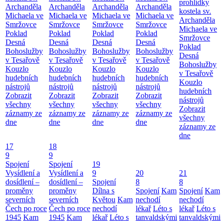
prohlídky
Archanděla
Archanděla
Archanděla
Archanděla
kostela sv.
Michaela ve
Michaela ve
Michaela ve
Michaela ve
Archanděla
Smržovce
Smržovce
Smržovce
Smržovce
Michaela ve
Poklad
Poklad
Poklad
Poklad
Smržovce
Desná
Desná
Desná
Desná
Poklad
Bohoslužby
Bohoslužby
Bohoslužby
Bohoslužby
Desná
v Tesařově
v Tesařově
v Tesařově
v Tesařově
Bohoslužby
Kouzlo
Kouzlo
Kouzlo
Kouzlo
v Tesařově
hudebních
hudebních
hudebních
hudebních
Kouzlo
nástrojů
nástrojů
nástrojů
nástrojů
hudebních
Zobrazit
Zobrazit
Zobrazit
Zobrazit
nástrojů
všechny
všechny
všechny
všechny
Zobrazit
záznamy ze
záznamy ze
záznamy ze
záznamy ze
všechny
dne
dne
dne
dne
záznamy ze
dne
17
18
9
9
Spojení
Spojení
19
Vysídlení a
Vysídlení a
9
20
21
dosídlení –
dosídlení –
Spojení
8
8
proměny
proměny
Dílna s
Spojení
Kam
Spojení
Kam
severních
severních
Květou
Kam
nechodí
nechodí
Čech po roce
Čech po roce
nechodí
lékař
Léto s
lékař
Léto s
1945
Kam
1945
Kam
lékař
Léto s
tanvaldskými
tanvaldskými