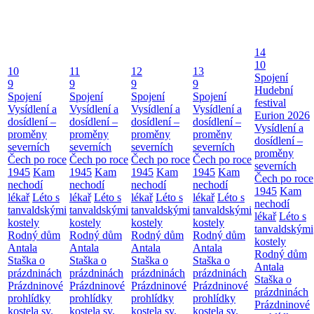
14
10
10
11
12
13
Spojení
9
9
9
9
Hudební
Spojení
Spojení
Spojení
Spojení
festival
Vysídlení a
Vysídlení a
Vysídlení a
Vysídlení a
Eurion 2026
dosídlení –
dosídlení –
dosídlení –
dosídlení –
Vysídlení a
proměny
proměny
proměny
proměny
dosídlení –
severních
severních
severních
severních
proměny
Čech po roce
Čech po roce
Čech po roce
Čech po roce
severních
1945
Kam
1945
Kam
1945
Kam
1945
Kam
Čech po roce
nechodí
nechodí
nechodí
nechodí
1945
Kam
lékař
Léto s
lékař
Léto s
lékař
Léto s
lékař
Léto s
nechodí
tanvaldskými
tanvaldskými
tanvaldskými
tanvaldskými
lékař
Léto s
kostely
kostely
kostely
kostely
tanvaldskými
Rodný dům
Rodný dům
Rodný dům
Rodný dům
kostely
Antala
Antala
Antala
Antala
Rodný dům
Staška o
Staška o
Staška o
Staška o
Antala
prázdninách
prázdninách
prázdninách
prázdninách
Staška o
Prázdninové
Prázdninové
Prázdninové
Prázdninové
prázdninách
prohlídky
prohlídky
prohlídky
prohlídky
Prázdninové
kostela sv.
kostela sv.
kostela sv.
kostela sv.