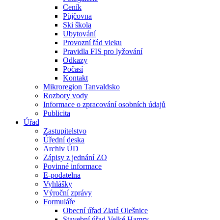
Ceník
Půjčovna
Ski škola
Ubytování
Provozní řád vleku
Pravidla FIS pro lyžování
Odkazy
Počasí
Kontakt
Mikroregion Tanvaldsko
Rozbory vody
Informace o zpracování osobních údajů
Publicita
Úřad
Zastupitelstvo
Úřední deska
Archiv ÚD
Zápisy z jednání ZO
Povinné informace
E-podatelna
Vyhlášky
Výroční zprávy
Formuláře
Obecní úřad Zlatá Olešnice
Stavební úřad Velké Hamry