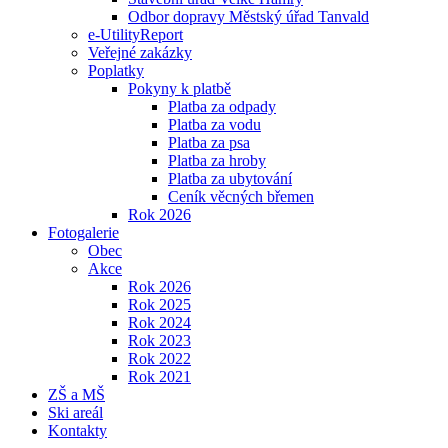
Odbor dopravy Městský úřad Tanvald
e-UtilityReport
Veřejné zakázky
Poplatky
Pokyny k platbě
Platba za odpady
Platba za vodu
Platba za psa
Platba za hroby
Platba za ubytování
Ceník věcných břemen
Rok 2026
Fotogalerie
Obec
Akce
Rok 2026
Rok 2025
Rok 2024
Rok 2023
Rok 2022
Rok 2021
ZŠ a MŠ
Ski areál
Kontakty