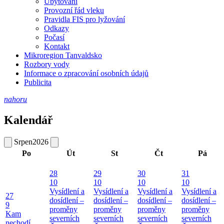
Ubytování
Provozní řád vleku
Pravidla FIS pro lyžování
Odkazy
Počasí
Kontakt
Mikroregion Tanvaldsko
Rozbory vody
Informace o zpracování osobních údajů
Publicita
nahoru
Kalendář
Srpen
2026
Po
Út
St
Čt
Pá
28
29
30
31
10
10
10
10
Vysídlení a
Vysídlení a
Vysídlení a
Vysídlení a
27
dosídlení –
dosídlení –
dosídlení –
dosídlení –
9
proměny
proměny
proměny
proměny
Kam
severních
severních
severních
severních
nechodí