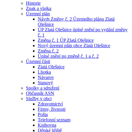
Historie
Znak a vlajka
Územní plán
Návrh Změny č. 2 Územního plánu Zlatá
Olešnice
ÚP Zlatá Olešnice úplné znění po vydání změny
č. 1
Změna č. 1 ÚP Zlatá Olešnice
Nový územní plán obce Zlatá Olešnice
Změna č. 2
Úplné znění po změně č. 1 a č. 2
Územní části
Zlatá Olešnice
Lhotka
Návarov
Stanový
Spolky a sdružení
Občasník ASN
Služby v obci
Zdravotnictví
Firmy, živnosti
Pošta
Telefonní seznam
Knihovna
Dětské hřiště