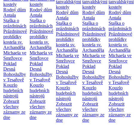
tanvaldskými
tanvaldskými
tanvaldskými
kostely
kostely
kostely
kostely
kostely
Rodný dům
Rodný dům
Rodný dům
Rodný dům
Rodný dům
Antala
Antala
Antala
Antala
Antala
Staška o
Staška o
Staška o
Staška o
Staška o
prázdninách
prázdninách
prázdninách
prázdninách
prázdninách
Prázdninové
Prázdninové
Prázdninové
Prázdninové
Prázdninové
prohlídky
prohlídky
prohlídky
prohlídky
prohlídky
kostela sv.
kostela sv.
kostela sv.
kostela sv.
kostela sv.
Archanděla
Archanděla
Archanděla
Archanděla
Archanděla
Michaela ve
Michaela ve
Michaela ve
Michaela ve
Michaela ve
Smržovce
Smržovce
Smržovce
Smržovce
Smržovce
Poklad
Poklad
Poklad
Poklad
Poklad
Desná
Desná
Desná
Desná
Desná
Bohoslužby
Bohoslužby
Bohoslužby
Bohoslužby
Bohoslužby
v Tesařově
v Tesařově
v Tesařově
v Tesařově
v Tesařově
Kouzlo
Kouzlo
Kouzlo
Kouzlo
Kouzlo
hudebních
hudebních
hudebních
hudebních
hudebních
nástrojů
nástrojů
nástrojů
nástrojů
nástrojů
Zobrazit
Zobrazit
Zobrazit
Zobrazit
Zobrazit
všechny
všechny
všechny
všechny
všechny
záznamy ze
záznamy ze
záznamy ze
záznamy ze
záznamy ze
dne
dne
dne
dne
dne