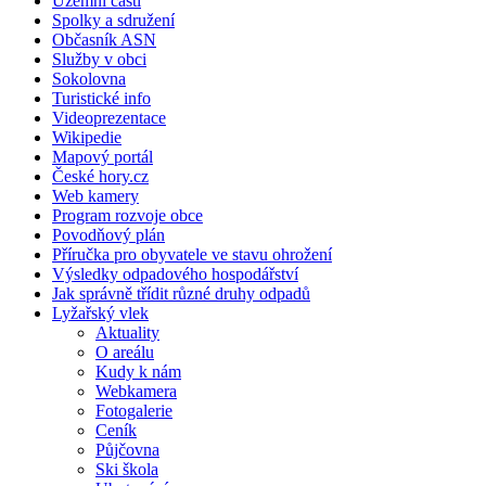
Územní části
Spolky a sdružení
Občasník ASN
Služby v obci
Sokolovna
Turistické info
Videoprezentace
Wikipedie
Mapový portál
České hory.cz
Web kamery
Program rozvoje obce
Povodňový plán
Příručka pro obyvatele ve stavu ohrožení
Výsledky odpadového hospodářství
Jak správně třídit různé druhy odpadů
Lyžařský vlek
Aktuality
O areálu
Kudy k nám
Webkamera
Fotogalerie
Ceník
Půjčovna
Ski škola