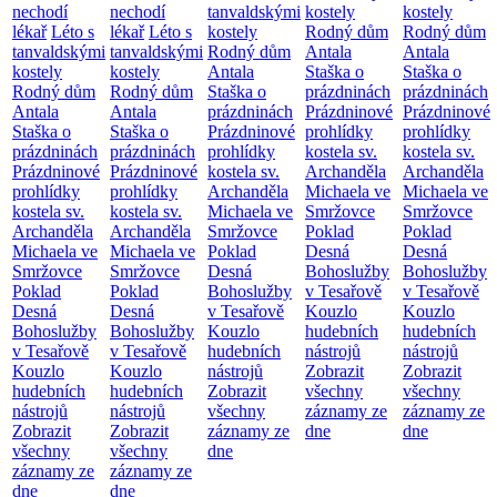
nechodí
nechodí
tanvaldskými
kostely
kostely
lékař
Léto s
lékař
Léto s
kostely
Rodný dům
Rodný dům
tanvaldskými
tanvaldskými
Rodný dům
Antala
Antala
kostely
kostely
Antala
Staška o
Staška o
Rodný dům
Rodný dům
Staška o
prázdninách
prázdninách
Antala
Antala
prázdninách
Prázdninové
Prázdninové
Staška o
Staška o
Prázdninové
prohlídky
prohlídky
prázdninách
prázdninách
prohlídky
kostela sv.
kostela sv.
Prázdninové
Prázdninové
kostela sv.
Archanděla
Archanděla
prohlídky
prohlídky
Archanděla
Michaela ve
Michaela ve
kostela sv.
kostela sv.
Michaela ve
Smržovce
Smržovce
Archanděla
Archanděla
Smržovce
Poklad
Poklad
Michaela ve
Michaela ve
Poklad
Desná
Desná
Smržovce
Smržovce
Desná
Bohoslužby
Bohoslužby
Poklad
Poklad
Bohoslužby
v Tesařově
v Tesařově
Desná
Desná
v Tesařově
Kouzlo
Kouzlo
Bohoslužby
Bohoslužby
Kouzlo
hudebních
hudebních
v Tesařově
v Tesařově
hudebních
nástrojů
nástrojů
Kouzlo
Kouzlo
nástrojů
Zobrazit
Zobrazit
hudebních
hudebních
Zobrazit
všechny
všechny
nástrojů
nástrojů
všechny
záznamy ze
záznamy ze
Zobrazit
Zobrazit
záznamy ze
dne
dne
všechny
všechny
dne
záznamy ze
záznamy ze
dne
dne