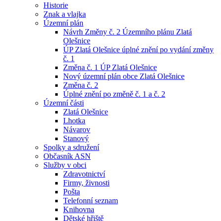
Historie
Znak a vlajka
Územní plán
Návrh Změny č. 2 Územního plánu Zlatá
Olešnice
ÚP Zlatá Olešnice úplné znění po vydání změny
č. 1
Změna č. 1 ÚP Zlatá Olešnice
Nový územní plán obce Zlatá Olešnice
Změna č. 2
Úplné znění po změně č. 1 a č. 2
Územní části
Zlatá Olešnice
Lhotka
Návarov
Stanový
Spolky a sdružení
Občasník ASN
Služby v obci
Zdravotnictví
Firmy, živnosti
Pošta
Telefonní seznam
Knihovna
Dětské hřiště