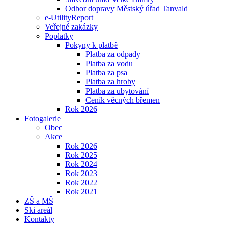
Odbor dopravy Městský úřad Tanvald
e-UtilityReport
Veřejné zakázky
Poplatky
Pokyny k platbě
Platba za odpady
Platba za vodu
Platba za psa
Platba za hroby
Platba za ubytování
Ceník věcných břemen
Rok 2026
Fotogalerie
Obec
Akce
Rok 2026
Rok 2025
Rok 2024
Rok 2023
Rok 2022
Rok 2021
ZŠ a MŠ
Ski areál
Kontakty