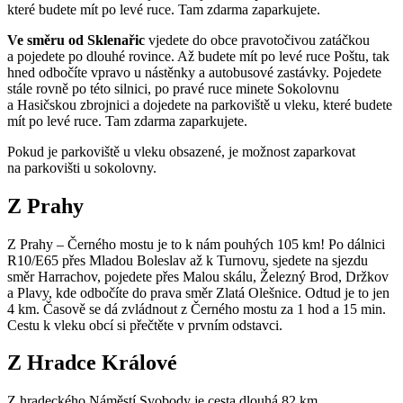
které budete mít po levé ruce. Tam zdarma zaparkujete.
Ve směru od Sklenařic
vjedete do obce pravotočivou zatáčkou
a pojedete po dlouhé rovince. Až budete mít po levé ruce Poštu, tak
hned odbočíte vpravo u nástěnky a autobusové zastávky. Pojedete
stále rovně po této silnici, po pravé ruce minete Sokolovnu
a Hasičskou zbrojnici a dojedete na parkoviště u vleku, které budete
mít po levé ruce. Tam zdarma zaparkujete.
Pokud je parkoviště u vleku obsazené, je možnost zaparkovat
na parkovišti u sokolovny.
Z Prahy
Z Prahy – Černého mostu je to k nám pouhých 105 km! Po dálnici
R10/E65 přes Mladou Boleslav až k Turnovu, sjedete na sjezdu
směr Harrachov, pojedete přes Malou skálu, Železný Brod, Držkov
a Plavy, kde odbočíte do prava směr Zlatá Olešnice. Odtud je to jen
4 km. Časově se dá zvládnout z Černého mostu za 1 hod a 15 min.
Cestu k vleku obcí si přečtěte v prvním odstavci.
Z Hradce Králové
Z hradeckého Náměstí Svobody je cesta dlouhá 82 km