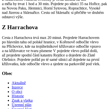
a měla by trvat 1 hod a 30 min. Pojedete po silnici 35 na Hořice, pak
na Novou Paku, Jilemnici, Horní Sytovou, Roprachtice, Vysoké
nad Jizerou a Sklenařice. Cestu od Sklenařic si přečtěte ve druhém
odstavci výše.
Z Harrachova
Cesta z Harrachova trvá max 20 minut. Projedete Harrachovem
po hlavním tahu od polské hranice, v Kořenově odbočíte vlevo
na Příchovice, kde na trojúhelníkové křižovatce odbočíte vpravo
a na křižovatce ve tvaru písmene V pojedete vlevo pořád dolů,
až projedete spodní částí katastru Rejdice a dojedete do Zlaté
Olešnice. Pojedete pořád po té samé silnici až dojedete na první
křižovatku, kde odbočíte vlevo a sjedete na parkoviště pod vlek.
Obec
Aktuálně
Inzerce
O obci
Historie
Znak a vlajka
Územní plán