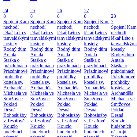
24
25
26
27
8
8
8
8
28
Spojení
Kam
Spojení
Kam
Spojení
Kam
Spojení
Kam
7
nechodí
nechodí
nechodí
nechodí
Spojení
Kam
lékař
Léto s
lékař
Léto s
lékař
Léto s
lékař
Léto s
nechodí
tanvaldskými
tanvaldskými
tanvaldskými
tanvaldskými
lékař
Léto s
kostely
kostely
kostely
kostely
tanvaldskými
Rodný dům
Rodný dům
Rodný dům
Rodný dům
kostely
Antala
Antala
Antala
Antala
Rodný dům
Staška o
Staška o
Staška o
Staška o
Antala
prázdninách
prázdninách
prázdninách
prázdninách
Staška o
Prázdninové
Prázdninové
Prázdninové
Prázdninové
prázdninách
prohlídky
prohlídky
prohlídky
prohlídky
Prázdninové
kostela sv.
kostela sv.
kostela sv.
kostela sv.
prohlídky
Archanděla
Archanděla
Archanděla
Archanděla
kostela sv.
Michaela ve
Michaela ve
Michaela ve
Michaela ve
Archanděla
Smržovce
Smržovce
Smržovce
Smržovce
Michaela ve
Poklad
Poklad
Poklad
Poklad
Smržovce
Desná
Desná
Desná
Desná
Poklad
Bohoslužby
Bohoslužby
Bohoslužby
Bohoslužby
Desná
v Tesařově
v Tesařově
v Tesařově
v Tesařově
Kouzlo
Kouzlo
Kouzlo
Kouzlo
Kouzlo
hudebních
hudebních
hudebních
hudebních
hudebních
nástrojů