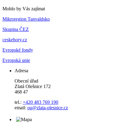
Mohlo by Vás zajímat
Mikroregion Tanvaldsko
Skupina ČEZ
ceskehory.cz
Evropské fondy
Evropská unie
Adresa
Obecní úřad
Zlatá Olešnice 172
468 47
tel.:
+420 483 769 190
email:
ou@zlata-olesnice.cz