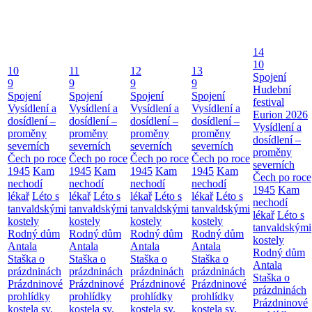
14
10
10
11
12
13
Spojení
9
9
9
9
Hudební
Spojení
Spojení
Spojení
Spojení
festival
Vysídlení a
Vysídlení a
Vysídlení a
Vysídlení a
Eurion 2026
dosídlení –
dosídlení –
dosídlení –
dosídlení –
Vysídlení a
proměny
proměny
proměny
proměny
dosídlení –
severních
severních
severních
severních
proměny
Čech po roce
Čech po roce
Čech po roce
Čech po roce
severních
1945
Kam
1945
Kam
1945
Kam
1945
Kam
Čech po roce
nechodí
nechodí
nechodí
nechodí
1945
Kam
lékař
Léto s
lékař
Léto s
lékař
Léto s
lékař
Léto s
nechodí
tanvaldskými
tanvaldskými
tanvaldskými
tanvaldskými
lékař
Léto s
kostely
kostely
kostely
kostely
tanvaldskými
Rodný dům
Rodný dům
Rodný dům
Rodný dům
kostely
Antala
Antala
Antala
Antala
Rodný dům
Staška o
Staška o
Staška o
Staška o
Antala
prázdninách
prázdninách
prázdninách
prázdninách
Staška o
Prázdninové
Prázdninové
Prázdninové
Prázdninové
prázdninách
prohlídky
prohlídky
prohlídky
prohlídky
Prázdninové
kostela sv.
kostela sv.
kostela sv.
kostela sv.