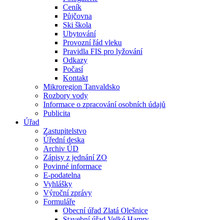
Ceník
Půjčovna
Ski škola
Ubytování
Provozní řád vleku
Pravidla FIS pro lyžování
Odkazy
Počasí
Kontakt
Mikroregion Tanvaldsko
Rozbory vody
Informace o zpracování osobních údajů
Publicita
Úřad
Zastupitelstvo
Úřední deska
Archiv ÚD
Zápisy z jednání ZO
Povinné informace
E-podatelna
Vyhlášky
Výroční zprávy
Formuláře
Obecní úřad Zlatá Olešnice
Stavební úřad Velké Hamry