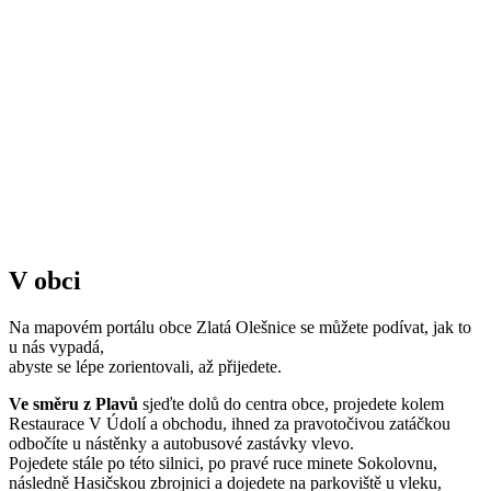
V obci
Na mapovém portálu obce Zlatá Olešnice se můžete podívat, jak to
u nás vypadá,
abyste se lépe zorientovali, až přijedete.
Ve směru z Plavů
sjeďte dolů do centra obce, projedete kolem
Restaurace V Údolí a obchodu, ihned za pravotočivou zatáčkou
odbočíte u nástěnky a autobusové zastávky vlevo.
Pojedete stále po této silnici, po pravé ruce minete Sokolovnu,
následně Hasičskou zbrojnici a dojedete na parkoviště u vleku,