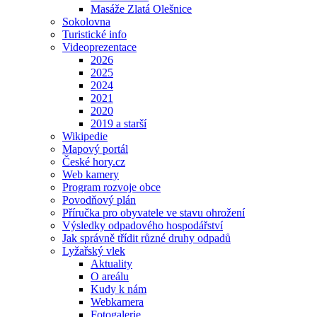
Masáže Zlatá Olešnice
Sokolovna
Turistické info
Videoprezentace
2026
2025
2024
2021
2020
2019 a starší
Wikipedie
Mapový portál
České hory.cz
Web kamery
Program rozvoje obce
Povodňový plán
Příručka pro obyvatele ve stavu ohrožení
Výsledky odpadového hospodářství
Jak správně třídit různé druhy odpadů
Lyžařský vlek
Aktuality
O areálu
Kudy k nám
Webkamera
Fotogalerie