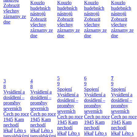
Kouzlo
Kouzlo
Kouzlo
Kouzlo
Zobrazit
hudebních
hudebních
hudebních
hudebních
všechny
nástrojů
nástrojů
nástrojů
nástrojů
záznamy ze
Zobrazit
Zobrazit
Zobrazit
Zobrazit
dne
všechny
všechny
všechny
všechny
záznamy ze
záznamy ze
záznamy ze
záznamy ze
dne
dne
dne
dne
5
6
7
3
4
9
9
9
8
8
Spojení
Spojení
Spojení
Vysídlení a
Vysídlení a
Vysídlení a
Vysídlení a
Vysídlení a
dosídlení –
dosídlení –
dosídlení –
dosídlení –
dosídlení –
proměny
proměny
proměny
proměny
proměny
severních
severních
severních
severních
severních
Čech po roce
Čech po roce
Čech po roce
Čech po roce
Čech po roce
1945
Kam
1945
Kam
1945
Kam
1945
Kam
1945
Kam
nechodí
nechodí
nechodí
nechodí
nechodí
lékař
Léto s
lékař
Léto s
lékař
Léto s
lékař
Léto s
lékař
Léto s
tanvaldskými
tanvaldskými