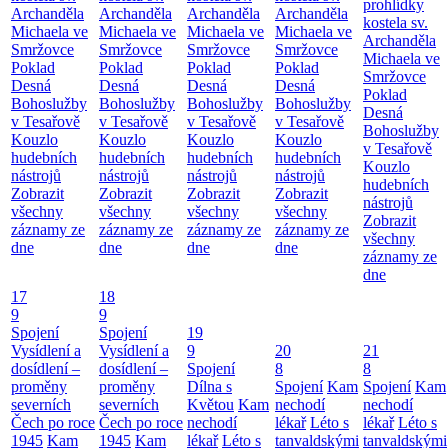
prohlídky
Archanděla
Archanděla
Archanděla
Archanděla
kostela sv.
Michaela ve
Michaela ve
Michaela ve
Michaela ve
Archanděla
Smržovce
Smržovce
Smržovce
Smržovce
Michaela ve
Poklad
Poklad
Poklad
Poklad
Smržovce
Desná
Desná
Desná
Desná
Poklad
Bohoslužby
Bohoslužby
Bohoslužby
Bohoslužby
Desná
v Tesařově
v Tesařově
v Tesařově
v Tesařově
Bohoslužby
Kouzlo
Kouzlo
Kouzlo
Kouzlo
v Tesařově
hudebních
hudebních
hudebních
hudebních
Kouzlo
nástrojů
nástrojů
nástrojů
nástrojů
hudebních
Zobrazit
Zobrazit
Zobrazit
Zobrazit
nástrojů
všechny
všechny
všechny
všechny
Zobrazit
záznamy ze
záznamy ze
záznamy ze
záznamy ze
všechny
dne
dne
dne
dne
záznamy ze
dne
17
18
9
9
Spojení
Spojení
19
Vysídlení a
Vysídlení a
9
20
21
dosídlení –
dosídlení –
Spojení
8
8
proměny
proměny
Dílna s
Spojení
Kam
Spojení
Kam
severních
severních
Květou
Kam
nechodí
nechodí
Čech po roce
Čech po roce
nechodí
lékař
Léto s
lékař
Léto s
1945
Kam
1945
Kam
lékař
Léto s
tanvaldskými
tanvaldskými