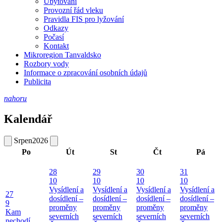
Ubytování
Provozní řád vleku
Pravidla FIS pro lyžování
Odkazy
Počasí
Kontakt
Mikroregion Tanvaldsko
Rozbory vody
Informace o zpracování osobních údajů
Publicita
nahoru
Kalendář
Srpen
2026
Po
Út
St
Čt
Pá
28
29
30
31
10
10
10
10
Vysídlení a
Vysídlení a
Vysídlení a
Vysídlení a
27
dosídlení –
dosídlení –
dosídlení –
dosídlení –
9
proměny
proměny
proměny
proměny
Kam
severních
severních
severních
severních
nechodí