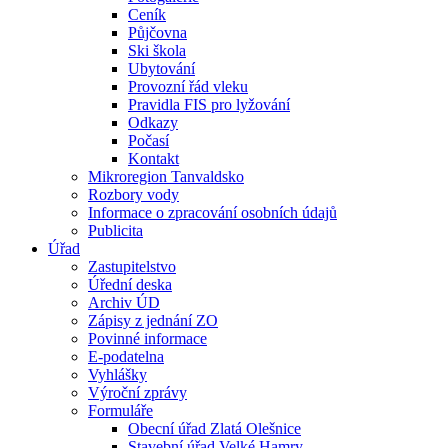
Ceník
Půjčovna
Ski škola
Ubytování
Provozní řád vleku
Pravidla FIS pro lyžování
Odkazy
Počasí
Kontakt
Mikroregion Tanvaldsko
Rozbory vody
Informace o zpracování osobních údajů
Publicita
Úřad
Zastupitelstvo
Úřední deska
Archiv ÚD
Zápisy z jednání ZO
Povinné informace
E-podatelna
Vyhlášky
Výroční zprávy
Formuláře
Obecní úřad Zlatá Olešnice
Stavební úřad Velké Hamry