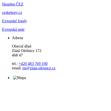
Skupina ČEZ
ceskehory.cz
Evropské fondy
Evropská unie
Adresa
Obecní úřad
Zlatá Olešnice 172
468 47
tel.:
+420 483 769 190
email:
ou@zlata-olesnice.cz