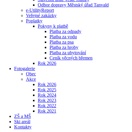
Odbor dopravy Městský úřad Tanvald
e-UtilityReport
Veřejné zakázky
Poplatky
Pokyny k platbě
Platba za odpady
Platba za vodu
Platba za psa
Platba za hroby
Platba za ubytování
Ceník věcných břemen
Rok 2026
Fotogalerie
Obec
Akce
Rok 2026
Rok 2025
Rok 2024
Rok 2023
Rok 2022
Rok 2021
ZŠ a MŠ
Ski areál
Kontakty