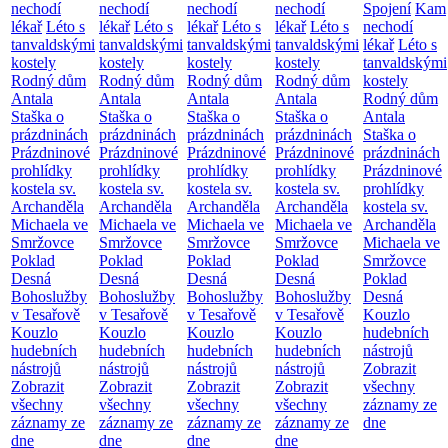
nechodí
nechodí
nechodí
nechodí
Spojení
Kam
lékař
Léto s
lékař
Léto s
lékař
Léto s
lékař
Léto s
nechodí
tanvaldskými
tanvaldskými
tanvaldskými
tanvaldskými
lékař
Léto s
kostely
kostely
kostely
kostely
tanvaldskými
Rodný dům
Rodný dům
Rodný dům
Rodný dům
kostely
Antala
Antala
Antala
Antala
Rodný dům
Staška o
Staška o
Staška o
Staška o
Antala
prázdninách
prázdninách
prázdninách
prázdninách
Staška o
Prázdninové
Prázdninové
Prázdninové
Prázdninové
prázdninách
prohlídky
prohlídky
prohlídky
prohlídky
Prázdninové
kostela sv.
kostela sv.
kostela sv.
kostela sv.
prohlídky
Archanděla
Archanděla
Archanděla
Archanděla
kostela sv.
Michaela ve
Michaela ve
Michaela ve
Michaela ve
Archanděla
Smržovce
Smržovce
Smržovce
Smržovce
Michaela ve
Poklad
Poklad
Poklad
Poklad
Smržovce
Desná
Desná
Desná
Desná
Poklad
Bohoslužby
Bohoslužby
Bohoslužby
Bohoslužby
Desná
v Tesařově
v Tesařově
v Tesařově
v Tesařově
Kouzlo
Kouzlo
Kouzlo
Kouzlo
Kouzlo
hudebních
hudebních
hudebních
hudebních
hudebních
nástrojů
nástrojů
nástrojů
nástrojů
nástrojů
Zobrazit
Zobrazit
Zobrazit
Zobrazit
Zobrazit
všechny
všechny
všechny
všechny
všechny
záznamy ze
záznamy ze
záznamy ze
záznamy ze
záznamy ze
dne
dne
dne
dne
dne