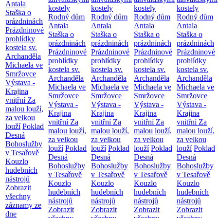
Antala
kostely
kostely
kostely
kostely
Staška o
Rodný dům
Rodný dům
Rodný dům
Rodný dům
prázdninách
Antala
Antala
Antala
Antala
Prázdninové
Staška o
Staška o
Staška o
Staška o
prohlídky
prázdninách
prázdninách
prázdninách
prázdninách
kostela sv.
Prázdninové
Prázdninové
Prázdninové
Prázdninové
Archanděla
prohlídky
prohlídky
prohlídky
prohlídky
Michaela ve
kostela sv.
kostela sv.
kostela sv.
kostela sv.
Smržovce
Archanděla
Archanděla
Archanděla
Archanděla
Výstava -
Michaela ve
Michaela ve
Michaela ve
Michaela ve
Krajina
Smržovce
Smržovce
Smržovce
Smržovce
vnitřní
Za
Výstava -
Výstava -
Výstava -
Výstava -
malou louží,
Krajina
Krajina
Krajina
Krajina
za velkou
vnitřní
Za
vnitřní
Za
vnitřní
Za
vnitřní
Za
louží
Poklad
malou louží,
malou louží,
malou louží,
malou louží,
Desná
za velkou
za velkou
za velkou
za velkou
Bohoslužby
louží
Poklad
louží
Poklad
louží
Poklad
louží
Poklad
v Tesařově
Desná
Desná
Desná
Desná
Kouzlo
Bohoslužby
Bohoslužby
Bohoslužby
Bohoslužby
hudebních
v Tesařově
v Tesařově
v Tesařově
v Tesařově
nástrojů
Kouzlo
Kouzlo
Kouzlo
Kouzlo
Zobrazit
hudebních
hudebních
hudebních
hudebních
všechny
nástrojů
nástrojů
nástrojů
nástrojů
záznamy ze
Zobrazit
Zobrazit
Zobrazit
Zobrazit
dne