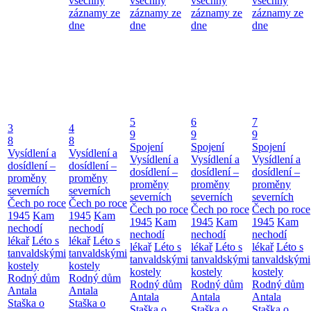
všechny
všechny
všechny
všechny
záznamy ze
záznamy ze
záznamy ze
záznamy ze
dne
dne
dne
dne
5
6
7
3
4
9
9
9
8
8
Spojení
Spojení
Spojení
Vysídlení a
Vysídlení a
Vysídlení a
Vysídlení a
Vysídlení a
dosídlení –
dosídlení –
dosídlení –
dosídlení –
dosídlení –
proměny
proměny
proměny
proměny
proměny
severních
severních
severních
severních
severních
Čech po roce
Čech po roce
Čech po roce
Čech po roce
Čech po roce
1945
Kam
1945
Kam
1945
Kam
1945
Kam
1945
Kam
nechodí
nechodí
nechodí
nechodí
nechodí
lékař
Léto s
lékař
Léto s
lékař
Léto s
lékař
Léto s
lékař
Léto s
tanvaldskými
tanvaldskými
tanvaldskými
tanvaldskými
tanvaldskými
kostely
kostely
kostely
kostely
kostely
Rodný dům
Rodný dům
Rodný dům
Rodný dům
Rodný dům
Antala
Antala
Antala
Antala
Antala
Staška o
Staška o
Staška o
Staška o
Staška o