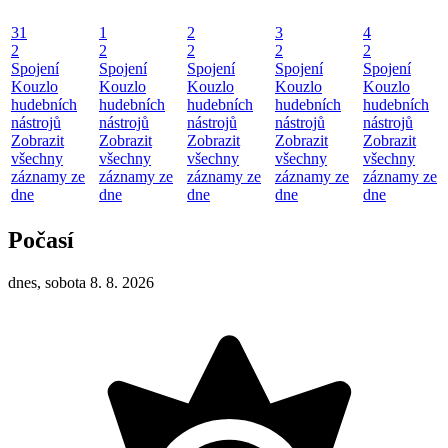
31
1
2
3
4
2
2
2
2
2
Spojení
Spojení
Spojení
Spojení
Spojení
Kouzlo
Kouzlo
Kouzlo
Kouzlo
Kouzlo
hudebních
hudebních
hudebních
hudebních
hudebních
nástrojů
nástrojů
nástrojů
nástrojů
nástrojů
Zobrazit
Zobrazit
Zobrazit
Zobrazit
Zobrazit
všechny
všechny
všechny
všechny
všechny
záznamy ze
záznamy ze
záznamy ze
záznamy ze
záznamy ze
dne
dne
dne
dne
dne
Počasí
dnes, sobota 8. 8. 2026