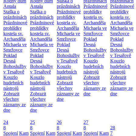
Rodný dům
Rodný dům
Staška o
prázdninách
prázdninách
Antala
Antala
prázdninách
Prázdninové
Prázdninové
Staška o
Staška o
Prázdninové
prohlídky
prohlídky
prázdninách
prázdninách
prohlídky
kostela sv.
kostela sv.
Prázdninové
Prázdninové
kostela sv.
Archanděla
Archanděla
prohlídky
prohlídky
Archanděla
Michaela ve
Michaela ve
kostela sv.
kostela sv.
Michaela ve
Smržovce
Smržovce
Archanděla
Archanděla
Smržovce
Poklad
Poklad
Michaela ve
Michaela ve
Poklad
Desná
Desná
Smržovce
Smržovce
Desná
Bohoslužby
Bohoslužby
Poklad
Poklad
Bohoslužby
v Tesařově
v Tesařově
Desná
Desná
v Tesařově
Kouzlo
Kouzlo
Bohoslužby
Bohoslužby
Kouzlo
hudebních
hudebních
v Tesařově
v Tesařově
hudebních
nástrojů
nástrojů
Kouzlo
Kouzlo
nástrojů
Zobrazit
Zobrazit
hudebních
hudebních
Zobrazit
všechny
všechny
nástrojů
nástrojů
všechny
záznamy ze
záznamy ze
Zobrazit
Zobrazit
záznamy ze
dne
dne
všechny
všechny
dne
záznamy ze
záznamy ze
dne
dne
24
25
26
27
8
8
8
8
28
Spojení
Kam
Spojení
Kam
Spojení
Kam
Spojení
Kam
7