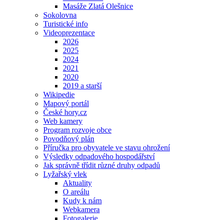
Masáže Zlatá Olešnice
Sokolovna
Turistické info
Videoprezentace
2026
2025
2024
2021
2020
2019 a starší
Wikipedie
Mapový portál
České hory.cz
Web kamery
Program rozvoje obce
Povodňový plán
Příručka pro obyvatele ve stavu ohrožení
Výsledky odpadového hospodářství
Jak správně třídit různé druhy odpadů
Lyžařský vlek
Aktuality
O areálu
Kudy k nám
Webkamera
Fotogalerie