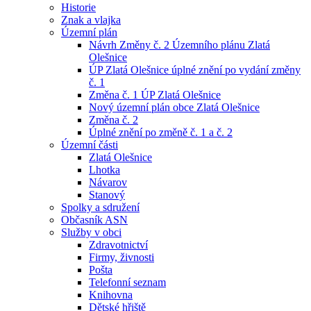
Historie
Znak a vlajka
Územní plán
Návrh Změny č. 2 Územního plánu Zlatá
Olešnice
ÚP Zlatá Olešnice úplné znění po vydání změny
č. 1
Změna č. 1 ÚP Zlatá Olešnice
Nový územní plán obce Zlatá Olešnice
Změna č. 2
Úplné znění po změně č. 1 a č. 2
Územní části
Zlatá Olešnice
Lhotka
Návarov
Stanový
Spolky a sdružení
Občasník ASN
Služby v obci
Zdravotnictví
Firmy, živnosti
Pošta
Telefonní seznam
Knihovna
Dětské hřiště