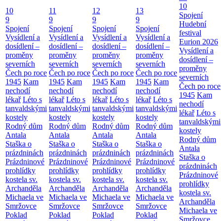
10
10
11
12
13
Spojení
9
9
9
9
Hudební
Spojení
Spojení
Spojení
Spojení
festival
Vysídlení a
Vysídlení a
Vysídlení a
Vysídlení a
Eurion 2026
dosídlení –
dosídlení –
dosídlení –
dosídlení –
Vysídlení a
proměny
proměny
proměny
proměny
dosídlení –
severních
severních
severních
severních
proměny
Čech po roce
Čech po roce
Čech po roce
Čech po roce
severních
1945
Kam
1945
Kam
1945
Kam
1945
Kam
Čech po roce
nechodí
nechodí
nechodí
nechodí
1945
Kam
lékař
Léto s
lékař
Léto s
lékař
Léto s
lékař
Léto s
nechodí
tanvaldskými
tanvaldskými
tanvaldskými
tanvaldskými
lékař
Léto s
kostely
kostely
kostely
kostely
tanvaldskými
Rodný dům
Rodný dům
Rodný dům
Rodný dům
kostely
Antala
Antala
Antala
Antala
Rodný dům
Staška o
Staška o
Staška o
Staška o
Antala
prázdninách
prázdninách
prázdninách
prázdninách
Staška o
Prázdninové
Prázdninové
Prázdninové
Prázdninové
prázdninách
prohlídky
prohlídky
prohlídky
prohlídky
Prázdninové
kostela sv.
kostela sv.
kostela sv.
kostela sv.
prohlídky
Archanděla
Archanděla
Archanděla
Archanděla
kostela sv.
Michaela ve
Michaela ve
Michaela ve
Michaela ve
Archanděla
Smržovce
Smržovce
Smržovce
Smržovce
Michaela ve
Poklad
Poklad
Poklad
Poklad
Smržovce