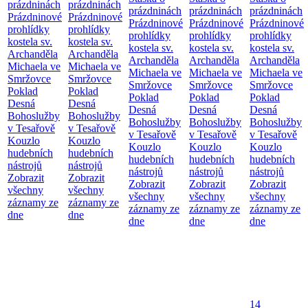
prázdninách
prázdninách
prázdninách
prázdninách
prázdninách
Prázdninové
Prázdninové
Prázdninové
Prázdninové
Prázdninové
prohlídky
prohlídky
prohlídky
prohlídky
prohlídky
kostela sv.
kostela sv.
kostela sv.
kostela sv.
kostela sv.
Archanděla
Archanděla
Archanděla
Archanděla
Archanděla
Michaela ve
Michaela ve
Michaela ve
Michaela ve
Michaela ve
Smržovce
Smržovce
Smržovce
Smržovce
Smržovce
Poklad
Poklad
Poklad
Poklad
Poklad
Desná
Desná
Desná
Desná
Desná
Bohoslužby
Bohoslužby
Bohoslužby
Bohoslužby
Bohoslužby
v Tesařově
v Tesařově
v Tesařově
v Tesařově
v Tesařově
Kouzlo
Kouzlo
Kouzlo
Kouzlo
Kouzlo
hudebních
hudebních
hudebních
hudebních
hudebních
nástrojů
nástrojů
nástrojů
nástrojů
nástrojů
Zobrazit
Zobrazit
Zobrazit
Zobrazit
Zobrazit
všechny
všechny
všechny
všechny
všechny
záznamy ze
záznamy ze
záznamy ze
záznamy ze
záznamy ze
dne
dne
dne
dne
dne
14