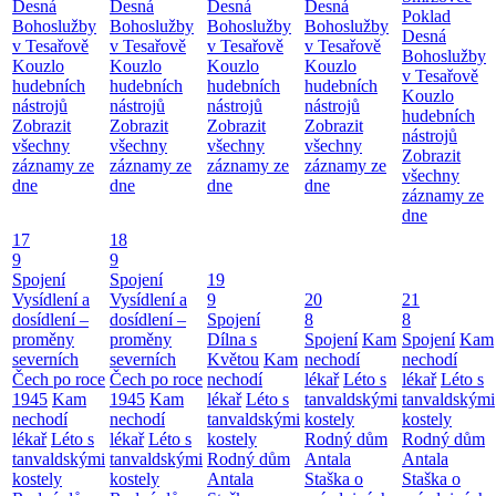
Desná
Desná
Desná
Desná
Poklad
Bohoslužby
Bohoslužby
Bohoslužby
Bohoslužby
Desná
v Tesařově
v Tesařově
v Tesařově
v Tesařově
Bohoslužby
Kouzlo
Kouzlo
Kouzlo
Kouzlo
v Tesařově
hudebních
hudebních
hudebních
hudebních
Kouzlo
nástrojů
nástrojů
nástrojů
nástrojů
hudebních
Zobrazit
Zobrazit
Zobrazit
Zobrazit
nástrojů
všechny
všechny
všechny
všechny
Zobrazit
záznamy ze
záznamy ze
záznamy ze
záznamy ze
všechny
dne
dne
dne
dne
záznamy ze
dne
17
18
9
9
Spojení
Spojení
19
Vysídlení a
Vysídlení a
9
20
21
dosídlení –
dosídlení –
Spojení
8
8
proměny
proměny
Dílna s
Spojení
Kam
Spojení
Kam
severních
severních
Květou
Kam
nechodí
nechodí
Čech po roce
Čech po roce
nechodí
lékař
Léto s
lékař
Léto s
1945
Kam
1945
Kam
lékař
Léto s
tanvaldskými
tanvaldskými
nechodí
nechodí
tanvaldskými
kostely
kostely
lékař
Léto s
lékař
Léto s
kostely
Rodný dům
Rodný dům
tanvaldskými
tanvaldskými
Rodný dům
Antala
Antala
kostely
kostely
Antala
Staška o
Staška o