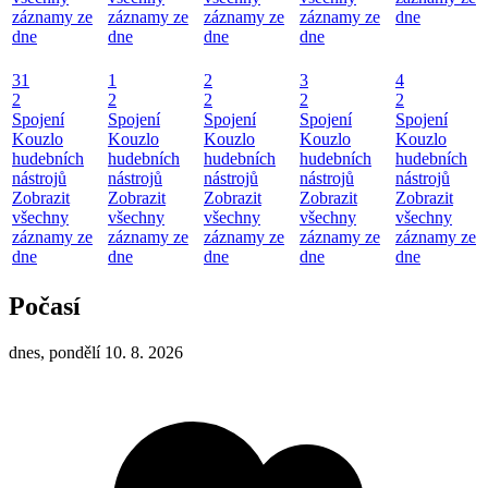
záznamy ze
záznamy ze
záznamy ze
záznamy ze
dne
dne
dne
dne
dne
31
1
2
3
4
2
2
2
2
2
Spojení
Spojení
Spojení
Spojení
Spojení
Kouzlo
Kouzlo
Kouzlo
Kouzlo
Kouzlo
hudebních
hudebních
hudebních
hudebních
hudebních
nástrojů
nástrojů
nástrojů
nástrojů
nástrojů
Zobrazit
Zobrazit
Zobrazit
Zobrazit
Zobrazit
všechny
všechny
všechny
všechny
všechny
záznamy ze
záznamy ze
záznamy ze
záznamy ze
záznamy ze
dne
dne
dne
dne
dne
Počasí
dnes, pondělí 10. 8. 2026