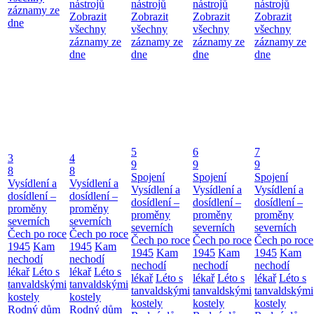
nástrojů
nástrojů
nástrojů
nástrojů
záznamy ze
Zobrazit
Zobrazit
Zobrazit
Zobrazit
dne
všechny
všechny
všechny
všechny
záznamy ze
záznamy ze
záznamy ze
záznamy ze
dne
dne
dne
dne
5
6
7
3
4
9
9
9
8
8
Spojení
Spojení
Spojení
Vysídlení a
Vysídlení a
Vysídlení a
Vysídlení a
Vysídlení a
dosídlení –
dosídlení –
dosídlení –
dosídlení –
dosídlení –
proměny
proměny
proměny
proměny
proměny
severních
severních
severních
severních
severních
Čech po roce
Čech po roce
Čech po roce
Čech po roce
Čech po roce
1945
Kam
1945
Kam
1945
Kam
1945
Kam
1945
Kam
nechodí
nechodí
nechodí
nechodí
nechodí
lékař
Léto s
lékař
Léto s
lékař
Léto s
lékař
Léto s
lékař
Léto s
tanvaldskými
tanvaldskými
tanvaldskými
tanvaldskými
tanvaldskými
kostely
kostely
kostely
kostely
kostely
Rodný dům
Rodný dům