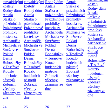
tanvaldskými
tanvaldskými
Rodný dům
Antala
kostely
kostely
kostely
Antala
Staška o
Rodný dům
Rodný dům
Rodný dům
Staška o
prázdninách
Antala
Antala
Antala
prázdninách
Prázdninové
Staška o
Staška o
Staška o
Prázdninové
prohlídky
prázdninách
prázdninách
prázdninách
prohlídky
kostela sv.
Prázdninové
Prázdninové
Prázdninové
kostela sv.
Archanděla
prohlídky
prohlídky
prohlídky
Archanděla
Michaela ve
kostela sv.
kostela sv.
kostela sv.
Michaela ve
Smržovce
Archanděla
Archanděla
Archanděla
Smržovce
Poklad
Michaela ve
Michaela ve
Michaela ve
Poklad
Desná
Smržovce
Smržovce
Smržovce
Desná
Bohoslužby
Poklad
Poklad
Poklad
Bohoslužby
v Tesařově
Desná
Desná
Desná
v Tesařově
Kouzlo
Bohoslužby
Bohoslužby
Bohoslužby
Kouzlo
hudebních
v Tesařově
v Tesařově
v Tesařově
hudebních
nástrojů
Kouzlo
Kouzlo
Kouzlo
nástrojů
Zobrazit
hudebních
hudebních
hudebních
Zobrazit
všechny
nástrojů
nástrojů
nástrojů
všechny
záznamy ze
Zobrazit
Zobrazit
Zobrazit
záznamy ze
dne
všechny
všechny
všechny
dne
záznamy ze
záznamy ze
záznamy ze
dne
dne
dne
24
25
26
27