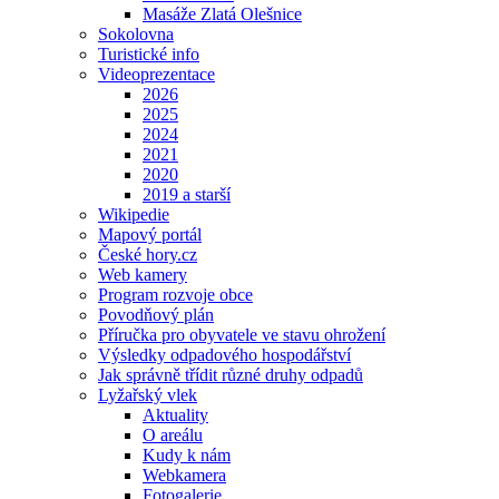
Masáže Zlatá Olešnice
Sokolovna
Turistické info
Videoprezentace
2026
2025
2024
2021
2020
2019 a starší
Wikipedie
Mapový portál
České hory.cz
Web kamery
Program rozvoje obce
Povodňový plán
Příručka pro obyvatele ve stavu ohrožení
Výsledky odpadového hospodářství
Jak správně třídit různé druhy odpadů
Lyžařský vlek
Aktuality
O areálu
Kudy k nám
Webkamera
Fotogalerie