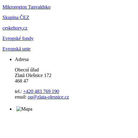
Mikroregion Tanvaldsko
Skupina ČEZ
ceskehory.cz
Evropské fondy
Evropská unie
Adresa
Obecní úřad
Zlatá Olešnice 172
468 47
tel.:
+420 483 769 190
email:
ou@zlata-olesnice.cz