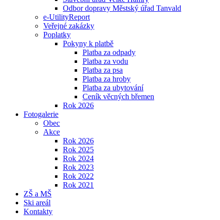
Odbor dopravy Městský úřad Tanvald
e-UtilityReport
Veřejné zakázky
Poplatky
Pokyny k platbě
Platba za odpady
Platba za vodu
Platba za psa
Platba za hroby
Platba za ubytování
Ceník věcných břemen
Rok 2026
Fotogalerie
Obec
Akce
Rok 2026
Rok 2025
Rok 2024
Rok 2023
Rok 2022
Rok 2021
ZŠ a MŠ
Ski areál
Kontakty