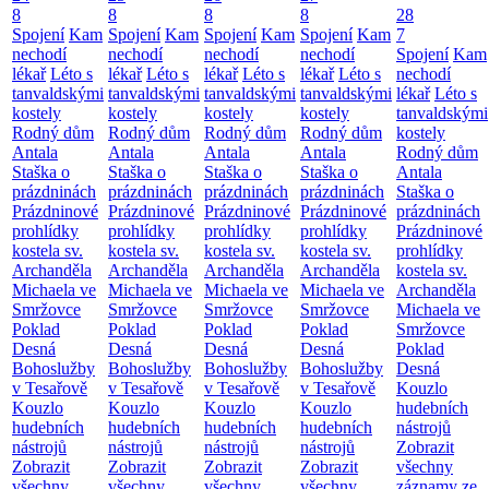
8
8
8
8
28
Spojení
Kam
Spojení
Kam
Spojení
Kam
Spojení
Kam
7
nechodí
nechodí
nechodí
nechodí
Spojení
Kam
lékař
Léto s
lékař
Léto s
lékař
Léto s
lékař
Léto s
nechodí
tanvaldskými
tanvaldskými
tanvaldskými
tanvaldskými
lékař
Léto s
kostely
kostely
kostely
kostely
tanvaldskými
Rodný dům
Rodný dům
Rodný dům
Rodný dům
kostely
Antala
Antala
Antala
Antala
Rodný dům
Staška o
Staška o
Staška o
Staška o
Antala
prázdninách
prázdninách
prázdninách
prázdninách
Staška o
Prázdninové
Prázdninové
Prázdninové
Prázdninové
prázdninách
prohlídky
prohlídky
prohlídky
prohlídky
Prázdninové
kostela sv.
kostela sv.
kostela sv.
kostela sv.
prohlídky
Archanděla
Archanděla
Archanděla
Archanděla
kostela sv.
Michaela ve
Michaela ve
Michaela ve
Michaela ve
Archanděla
Smržovce
Smržovce
Smržovce
Smržovce
Michaela ve
Poklad
Poklad
Poklad
Poklad
Smržovce
Desná
Desná
Desná
Desná
Poklad
Bohoslužby
Bohoslužby
Bohoslužby
Bohoslužby
Desná
v Tesařově
v Tesařově
v Tesařově
v Tesařově
Kouzlo
Kouzlo
Kouzlo
Kouzlo
Kouzlo
hudebních
hudebních
hudebních
hudebních
hudebních
nástrojů
nástrojů
nástrojů
nástrojů
nástrojů
Zobrazit
Zobrazit
Zobrazit
Zobrazit
Zobrazit
všechny
všechny
všechny
všechny
všechny
záznamy ze