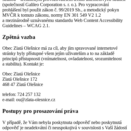
(společností Galileo Corporation s. r. o.). Pro vypracování
prohlášení byl použit zákon č. 99/2019 Sb., a metodický pokyn
MVČR k tomuto zákonu, normy EN 301 549 V2 1.2
a mezinárodně uznávanému standardu Web Content Accessibility
Guidelines – WCAG 2.1.
Zpětná vazba
Obec Zlatá Olešnice má za cíl, aby jím spravované internetové
stránky byly přístupné všem jejím uživatelům a to na základě
principů přístupnosti (vnímatelnost, ovladatelnost, srozumitelnost
a stabilita). Kontakt je:
Obec Zlatá Olešnice
Zlatá Olešnice 172
468 47 Zlatá Olešnice
telefon: 724 257 132
e-mail: ou@zlata-olesnice.cz
Postupy pro prosazování práva
V případě, že Vám nebyla poskytnuta odpověď nebo poskytnutá
odpověď je neadekvátní či neuspokojivá v souvislosti s Vaší žádostí