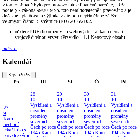
v tomto případě bylo pro provozovatele finančně náročné, takže
podle § 7 zákona 99/2019 Sb. toto není dodatečně upravováno a je
dočasně uplatňována výjimka z důvodu nepřiměřené zátěže
ve smyslu článku 5 směrnice (EU) 2016/2102.
některé PDF dokumenty na webových stránkách nemají
strojově čitelnou vrstvu (Pravidlo 1.1.1 Netextový obsah)
nahoru
Kalendář
Srpen
2026
Po
Út
St
Čt
Pá
28
29
30
31
10
10
10
10
Vysídlení a
Vysídlení a
Vysídlení a
Vysídlení a
27
dosídlení –
dosídlení –
dosídlení –
dosídlení –
9
proměny
proměny
proměny
proměny
Kam
severních
severních
severních
severních
nechodí
Čech po roce
Čech po roce
Čech po roce
Čech po roce
lékař
Léto s
1945
Kam
1945
Kam
1945
Kam
1945
Kam
tanvaldskými