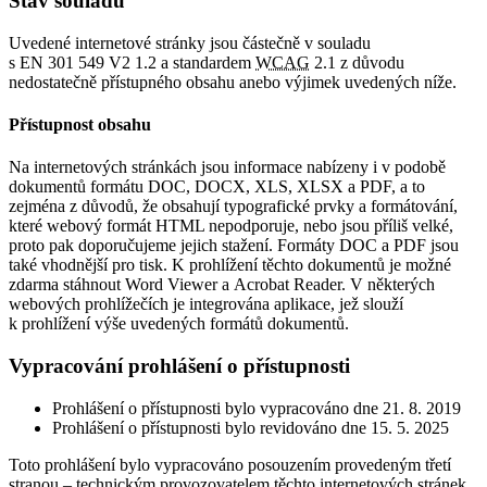
Stav souladu
Uvedené internetové stránky jsou částečně v souladu
s EN 301 549 V2 1.2 a standardem
WCAG
2.1 z důvodu
nedostatečně přístupného obsahu anebo výjimek uvedených níže.
Přístupnost obsahu
Na internetových stránkách jsou informace nabízeny i v podobě
dokumentů formátu DOC, DOCX, XLS, XLSX a PDF, a to
zejména z důvodů, že obsahují typografické prvky a formátování,
které webový formát HTML nepodporuje, nebo jsou příliš velké,
proto pak doporučujeme jejich stažení. Formáty DOC a PDF jsou
také vhodnější pro tisk. K prohlížení těchto dokumentů je možné
zdarma stáhnout Word Viewer a Acrobat Reader. V některých
webových prohlížečích je integrována aplikace, jež slouží
k prohlížení výše uvedených formátů dokumentů.
Vypracování prohlášení o přístupnosti
Prohlášení o přístupnosti bylo vypracováno dne 21. 8. 2019
Prohlášení o přístupnosti bylo revidováno dne 15. 5. 2025
Toto prohlášení bylo vypracováno posouzením provedeným třetí
stranou – technickým provozovatelem těchto internetových stránek