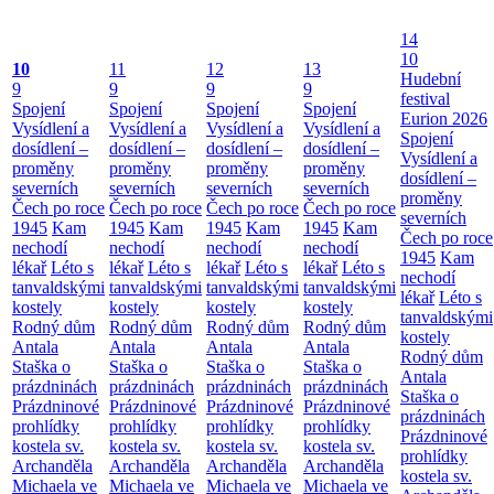
14
10
10
11
12
13
Hudební
9
9
9
9
festival
Spojení
Spojení
Spojení
Spojení
Eurion 2026
Vysídlení a
Vysídlení a
Vysídlení a
Vysídlení a
Spojení
dosídlení –
dosídlení –
dosídlení –
dosídlení –
Vysídlení a
proměny
proměny
proměny
proměny
dosídlení –
severních
severních
severních
severních
proměny
Čech po roce
Čech po roce
Čech po roce
Čech po roce
severních
1945
Kam
1945
Kam
1945
Kam
1945
Kam
Čech po roce
nechodí
nechodí
nechodí
nechodí
1945
Kam
lékař
Léto s
lékař
Léto s
lékař
Léto s
lékař
Léto s
nechodí
tanvaldskými
tanvaldskými
tanvaldskými
tanvaldskými
lékař
Léto s
kostely
kostely
kostely
kostely
tanvaldskými
Rodný dům
Rodný dům
Rodný dům
Rodný dům
kostely
Antala
Antala
Antala
Antala
Rodný dům
Staška o
Staška o
Staška o
Staška o
Antala
prázdninách
prázdninách
prázdninách
prázdninách
Staška o
Prázdninové
Prázdninové
Prázdninové
Prázdninové
prázdninách
prohlídky
prohlídky
prohlídky
prohlídky
Prázdninové
kostela sv.
kostela sv.
kostela sv.
kostela sv.
prohlídky
Archanděla
Archanděla
Archanděla
Archanděla
kostela sv.
Michaela ve
Michaela ve
Michaela ve
Michaela ve