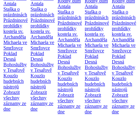
Rodný dům
Rodný dům
Rodný dům
Antala
Antala
Antala
Antala
Antala
Staška o
Staška o
Staška o
Staška o
Staška o
prázdninách
prázdninách
prázdninách
prázdninách
prázdninách
Prázdninové
Prázdninové
Prázdninové
Prázdninové
Prázdninové
prohlídky
prohlídky
prohlídky
prohlídky
prohlídky
kostela sv.
kostela sv.
kostela sv.
kostela sv.
kostela sv.
Archanděla
Archanděla
Archanděla
Archanděla
Archanděla
Michaela ve
Michaela ve
Michaela ve
Michaela ve
Michaela ve
Smržovce
Smržovce
Smržovce
Smržovce
Smržovce
Poklad
Poklad
Poklad
Poklad
Poklad
Desná
Desná
Desná
Desná
Desná
Bohoslužby
Bohoslužby
Bohoslužby
Bohoslužby
Bohoslužby
v Tesařově
v Tesařově
v Tesařově
v Tesařově
v Tesařově
Kouzlo
Kouzlo
Kouzlo
Kouzlo
Kouzlo
hudebních
hudebních
hudebních
hudebních
hudebních
nástrojů
nástrojů
nástrojů
nástrojů
nástrojů
Zobrazit
Zobrazit
Zobrazit
Zobrazit
Zobrazit
všechny
všechny
všechny
všechny
všechny
záznamy ze
záznamy ze
záznamy ze
záznamy ze
záznamy ze
dne
dne
dne
dne
dne