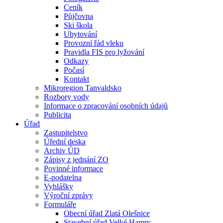
Ceník
Půjčovna
Ski škola
Ubytování
Provozní řád vleku
Pravidla FIS pro lyžování
Odkazy
Počasí
Kontakt
Mikroregion Tanvaldsko
Rozbory vody
Informace o zpracování osobních údajů
Publicita
Úřad
Zastupitelstvo
Úřední deska
Archiv ÚD
Zápisy z jednání ZO
Povinné informace
E-podatelna
Vyhlášky
Výroční zprávy
Formuláře
Obecní úřad Zlatá Olešnice
Stavební úřad Velké Hamry