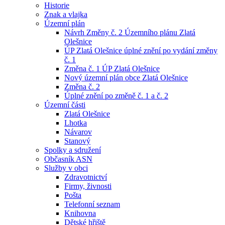
Historie
Znak a vlajka
Územní plán
Návrh Změny č. 2 Územního plánu Zlatá
Olešnice
ÚP Zlatá Olešnice úplné znění po vydání změny
č. 1
Změna č. 1 ÚP Zlatá Olešnice
Nový územní plán obce Zlatá Olešnice
Změna č. 2
Úplné znění po změně č. 1 a č. 2
Územní části
Zlatá Olešnice
Lhotka
Návarov
Stanový
Spolky a sdružení
Občasník ASN
Služby v obci
Zdravotnictví
Firmy, živnosti
Pošta
Telefonní seznam
Knihovna
Dětské hřiště