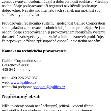
zpracovávaných osobních údajů a doba platnosti souhlasu. Všechny
osobní údaje poskytované při registraci návštěvník poskytuje
dobrovolně. Návštěvník internetových stránek má možnost svůj
souhlas kdykoli odvolat.
Provozovatel redakčního systému, společnost Galileo Corporation
s.r.o., jakožto zpracovatel osobních údajů tímto prohlašuje, že jsou
osobní údaje zpracovávané v jí provozovaném redakčním systému
dostatečně zabezpečeny proti ztrátě a úniku a zároveň prohlašuje,
že neposkytuje žádné zpřístupněné osobní údaje třetím osobám.
Kontakt na technického provozovatele
Galileo Corporation s.r.o.
Březenecká 4808
430 04 Chomutov
tel.: +420 226 257 057
web:
www.igalileo.cz
technická podpora:
podpora@igalileo.cz
Nepřístupný obsah
Níže uvedený obsah není přístupný, jelikož uvedení těchto
nedostatků do souladu se zákonem a s pravidly přístupnosti by