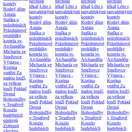
nechodí
nechodí
nechodí
nechodí
kostely
lékař
Léto s
lékař
Léto s
lékař
Léto s
lékař
Léto s
Rodný dům
tanvaldskými
tanvaldskými
tanvaldskými
tanvaldskými
Antala
kostely
kostely
kostely
kostely
Staška o
Rodný dům
Rodný dům
Rodný dům
Rodný dům
prázdninách
Antala
Antala
Antala
Antala
Prázdninové
Staška o
Staška o
Staška o
Staška o
prohlídky
prázdninách
prázdninách
prázdninách
prázdninách
kostela sv.
Prázdninové
Prázdninové
Prázdninové
Prázdninové
Archanděla
prohlídky
prohlídky
prohlídky
prohlídky
Michaela ve
kostela sv.
kostela sv.
kostela sv.
kostela sv.
Smržovce
Archanděla
Archanděla
Archanděla
Archanděla
Výstava -
Michaela ve
Michaela ve
Michaela ve
Michaela ve
Krajina
Smržovce
Smržovce
Smržovce
Smržovce
vnitřní
Za
Výstava -
Výstava -
Výstava -
Výstava -
malou louží,
Krajina
Krajina
Krajina
Krajina
za velkou
vnitřní
Za
vnitřní
Za
vnitřní
Za
vnitřní
Za
louží
Poklad
malou louží,
malou louží,
malou louží,
malou louží,
Desná
za velkou
za velkou
za velkou
za velkou
Bohoslužby
louží
Poklad
louží
Poklad
louží
Poklad
louží
Poklad
v Tesařově
Desná
Desná
Desná
Desná
Kouzlo
Bohoslužby
Bohoslužby
Bohoslužby
Bohoslužby
hudebních
v Tesařově
v Tesařově
v Tesařově
v Tesařově
nástrojů
Kouzlo
Kouzlo
Kouzlo
Kouzlo
Zobrazit
hudebních
hudebních
hudebních
hudebních
všechny