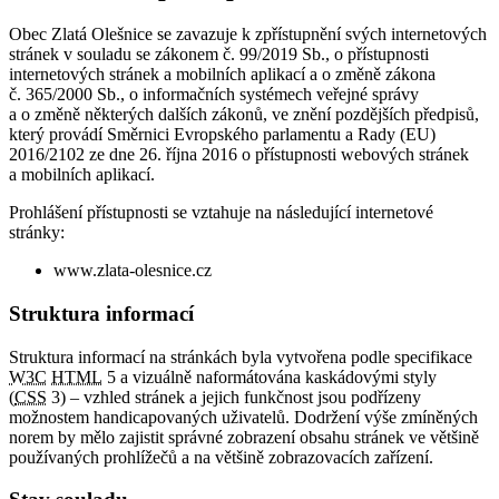
Obec Zlatá Olešnice se zavazuje k zpřístupnění svých internetových
stránek v souladu se zákonem č. 99/2019 Sb., o přístupnosti
internetových stránek a mobilních aplikací a o změně zákona
č. 365/2000 Sb., o informačních systémech veřejné správy
a o změně některých dalších zákonů, ve znění pozdějších předpisů,
který provádí Směrnici Evropského parlamentu a Rady (EU)
2016/2102 ze dne 26. října 2016 o přístupnosti webových stránek
a mobilních aplikací.
Prohlášení přístupnosti se vztahuje na následující internetové
stránky:
www.zlata-olesnice.cz
Struktura informací
Struktura informací na stránkách byla vytvořena podle specifikace
W3C
HTML
5 a vizuálně naformátována kaskádovými styly
(
CSS
3) – vzhled stránek a jejich funkčnost jsou podřízeny
možnostem handicapovaných uživatelů. Dodržení výše zmíněných
norem by mělo zajistit správné zobrazení obsahu stránek ve většině
používaných prohlížečů a na většině zobrazovacích zařízení.