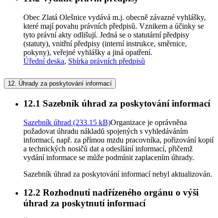
Obec Zlatá Olešnice vydává m.j. obecně závazné vyhlášky,
které mají povahu právních předpisů. Vznikem a účinky se
tyto právní akty odlišují. Jedná se o statutární předpisy
(statuty), vnitřní předpisy (interní instrukce, směrnice,
pokyny), veřejné vyhlášky a jiná opatření.
Úřední deska
,
Sbírka právních předpisů
12.
Úhrady za poskytování informací
12.1
Sazebník úhrad za poskytování informací
Sazebník úhrad (233.15 kB)
Organizace je oprávněna
požadovat úhradu nákladů spojených s vyhledáváním
informací, např. za přímou mzdu pracovníka, pořizování kopií
a technických nosičů dat a odesílání informací, přičemž
vydání informace se může podmínit zaplacením úhrady.
Sazebník úhrad za poskytování informací nebyl aktualizován.
12.2
Rozhodnutí nadřízeného orgánu o výši
úhrad za poskytnutí informací