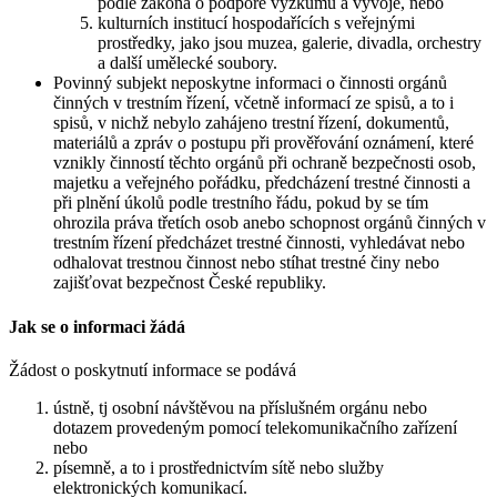
podle zákona o podpoře výzkumu a vývoje, nebo
kulturních institucí hospodařících s veřejnými
prostředky, jako jsou muzea, galerie, divadla, orchestry
a další umělecké soubory.
Povinný subjekt neposkytne informaci o činnosti orgánů
činných v trestním řízení, včetně informací ze spisů, a to i
spisů, v nichž nebylo zahájeno trestní řízení, dokumentů,
materiálů a zpráv o postupu při prověřování oznámení, které
vznikly činností těchto orgánů při ochraně bezpečnosti osob,
majetku a veřejného pořádku, předcházení trestné činnosti a
při plnění úkolů podle trestního řádu, pokud by se tím
ohrozila práva třetích osob anebo schopnost orgánů činných v
trestním řízení předcházet trestné činnosti, vyhledávat nebo
odhalovat trestnou činnost nebo stíhat trestné činy nebo
zajišťovat bezpečnost České republiky.
Jak se o informaci žádá
Žádost o poskytnutí informace se podává
ústně, tj osobní návštěvou na příslušném orgánu nebo
dotazem provedeným pomocí telekomunikačního zařízení
nebo
písemně, a to i prostřednictvím sítě nebo služby
elektronických komunikací.