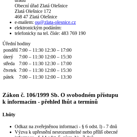
úřadu
Obecní úřad Zlatá Olešnice
Zlatá Olešnice 172
468 47 Zlatá Olešnice
e-mailem:
ou@zlata-olesnice.cz
elektronickým podáním:
telefonicky na tel. čísle: 483 769 190
Úřední hodiny
pondělí
7:00 – 11:30
12:30 – 17:00
úterý
7:00 – 11:30
12:00 – 15:30
středa
7:00 – 11:30
12:30 – 17:00
čtvrtek
7:00 – 11:30
12:00 – 15:30
pátek
7:00 – 11:30
12:00 – 13:30
Zákon č. 106/1999 Sb. O svobodném přístupu
k informacím - přehled lhůt a termínů
Lhůty
Odkaz na zveřejněnou informaci - § 6 odst. l) - 7 dnů
Výzva k upřesnění nesrozumitelné nebo příliš obecné