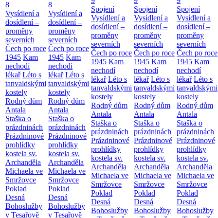
9
9
9
8
8
Spojení
Spojení
Spojení
Vysídlení a
Vysídlení a
Vysídlení a
Vysídlení a
Vysídlení a
dosídlení –
dosídlení –
dosídlení –
dosídlení –
dosídlení –
proměny
proměny
proměny
proměny
proměny
severních
severních
severních
severních
severních
Čech po roce
Čech po roce
Čech po roce
Čech po roce
Čech po roce
1945
Kam
1945
Kam
1945
Kam
1945
Kam
1945
Kam
nechodí
nechodí
nechodí
nechodí
nechodí
lékař
Léto s
lékař
Léto s
lékař
Léto s
lékař
Léto s
lékař
Léto s
tanvaldskými
tanvaldskými
tanvaldskými
tanvaldskými
tanvaldskými
kostely
kostely
kostely
kostely
kostely
Rodný dům
Rodný dům
Rodný dům
Rodný dům
Rodný dům
Antala
Antala
Antala
Antala
Antala
Staška o
Staška o
Staška o
Staška o
Staška o
prázdninách
prázdninách
prázdninách
prázdninách
prázdninách
Prázdninové
Prázdninové
Prázdninové
Prázdninové
Prázdninové
prohlídky
prohlídky
prohlídky
prohlídky
prohlídky
kostela sv.
kostela sv.
kostela sv.
kostela sv.
kostela sv.
Archanděla
Archanděla
Archanděla
Archanděla
Archanděla
Michaela ve
Michaela ve
Michaela ve
Michaela ve
Michaela ve
Smržovce
Smržovce
Smržovce
Smržovce
Smržovce
Poklad
Poklad
Poklad
Poklad
Poklad
Desná
Desná
Desná
Desná
Desná
Bohoslužby
Bohoslužby
Bohoslužby
Bohoslužby
Bohoslužby
v Tesařově
v Tesařově