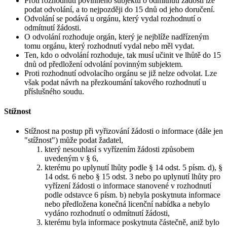
Proti rozhodnutí povinného subjektu o odmítnutí žádosti lze
podat odvolání, a to nejpozději do 15 dnů od jeho doručení.
Odvolání se podává u orgánu, který vydal rozhodnutí o
odmítnutí žádosti.
O odvolání rozhoduje orgán, který je nejblíže nadřízeným
tomu orgánu, který rozhodnutí vydal nebo měl vydat.
Ten, kdo o odvolání rozhoduje, tak musí učinit ve lhůtě do 15
dnů od předložení odvolání povinným subjektem.
Proti rozhodnutí odvolacího orgánu se již nelze odvolat. Lze
však podat návrh na přezkoumání takového rozhodnutí u
příslušného soudu.
Stížnost
Stížnost na postup při vyřizování žádosti o informace (dále jen
"stížnost") může podat žadatel,
který nesouhlasí s vyřízením žádosti způsobem
uvedeným v § 6,
kterému po uplynutí lhůty podle § 14 odst. 5 písm. d), §
14 odst. 6 nebo § 15 odst. 3 nebo po uplynutí lhůty pro
vyřízení žádosti o informace stanovené v rozhodnutí
podle odstavce 6 písm. b) nebyla poskytnuta informace
nebo předložena konečná licenční nabídka a nebylo
vydáno rozhodnutí o odmítnutí žádosti,
kterému byla informace poskytnuta částečně, aniž bylo