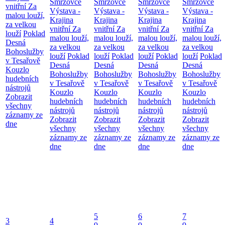
Smržovce
Smržovce
Smržovce
Smržovce
vnitřní
Za
Výstava -
Výstava -
Výstava -
Výstava -
malou louží,
Krajina
Krajina
Krajina
Krajina
za velkou
vnitřní
Za
vnitřní
Za
vnitřní
Za
vnitřní
Za
louží
Poklad
malou louží,
malou louží,
malou louží,
malou louží,
Desná
za velkou
za velkou
za velkou
za velkou
Bohoslužby
louží
Poklad
louží
Poklad
louží
Poklad
louží
Poklad
v Tesařově
Desná
Desná
Desná
Desná
Kouzlo
Bohoslužby
Bohoslužby
Bohoslužby
Bohoslužby
hudebních
v Tesařově
v Tesařově
v Tesařově
v Tesařově
nástrojů
Kouzlo
Kouzlo
Kouzlo
Kouzlo
Zobrazit
hudebních
hudebních
hudebních
hudebních
všechny
nástrojů
nástrojů
nástrojů
nástrojů
záznamy ze
Zobrazit
Zobrazit
Zobrazit
Zobrazit
dne
všechny
všechny
všechny
všechny
záznamy ze
záznamy ze
záznamy ze
záznamy ze
dne
dne
dne
dne
5
6
7
3
4