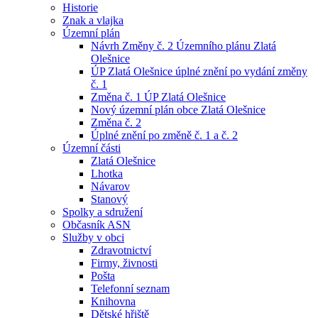
Historie
Znak a vlajka
Územní plán
Návrh Změny č. 2 Územního plánu Zlatá
Olešnice
ÚP Zlatá Olešnice úplné znění po vydání změny
č. 1
Změna č. 1 ÚP Zlatá Olešnice
Nový územní plán obce Zlatá Olešnice
Změna č. 2
Úplné znění po změně č. 1 a č. 2
Územní části
Zlatá Olešnice
Lhotka
Návarov
Stanový
Spolky a sdružení
Občasník ASN
Služby v obci
Zdravotnictví
Firmy, živnosti
Pošta
Telefonní seznam
Knihovna
Dětské hřiště