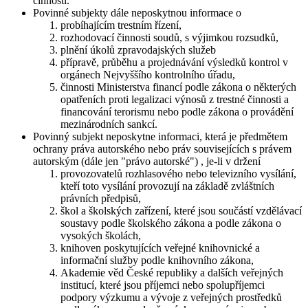
činností.
Povinné subjekty dále neposkytnou informace o
probíhajícím trestním řízení,
rozhodovací činnosti soudů, s výjimkou rozsudků,
plnění úkolů zpravodajských služeb
přípravě, průběhu a projednávání výsledků kontrol v
orgánech Nejvyššího kontrolního úřadu,
činnosti Ministerstva financí podle zákona o některých
opatřeních proti legalizaci výnosů z trestné činnosti a
financování terorismu nebo podle zákona o provádění
mezinárodních sankcí.
Povinný subjekt neposkytne informaci, která je předmětem
ochrany práva autorského nebo práv souvisejících s právem
autorským (dále jen "právo autorské") , je-li v držení
provozovatelů rozhlasového nebo televizního vysílání,
kteří toto vysílání provozují na základě zvláštních
právních předpisů,
škol a školských zařízení, které jsou součástí vzdělávací
soustavy podle školského zákona a podle zákona o
vysokých školách,
knihoven poskytujících veřejné knihovnické a
informační služby podle knihovního zákona,
Akademie věd České republiky a dalších veřejných
institucí, které jsou příjemci nebo spolupříjemci
podpory výzkumu a vývoje z veřejných prostředků