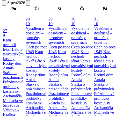
Srpen
2026
Po
Út
St
Čt
Pá
28
29
30
31
10
10
10
10
Vysídlení a
Vysídlení a
Vysídlení a
Vysídlení a
27
dosídlení –
dosídlení –
dosídlení –
dosídlení –
9
proměny
proměny
proměny
proměny
Kam
severních
severních
severních
severních
nechodí
Čech po roce
Čech po roce
Čech po roce
Čech po roce
lékař
Léto s
1945
Kam
1945
Kam
1945
Kam
1945
Kam
tanvaldskými
nechodí
nechodí
nechodí
nechodí
kostely
lékař
Léto s
lékař
Léto s
lékař
Léto s
lékař
Léto s
Rodný dům
tanvaldskými
tanvaldskými
tanvaldskými
tanvaldskými
Antala
kostely
kostely
kostely
kostely
Staška o
Rodný dům
Rodný dům
Rodný dům
Rodný dům
prázdninách
Antala
Antala
Antala
Antala
Prázdninové
Staška o
Staška o
Staška o
Staška o
prohlídky
prázdninách
prázdninách
prázdninách
prázdninách
kostela sv.
Prázdninové
Prázdninové
Prázdninové
Prázdninové
Archanděla
prohlídky
prohlídky
prohlídky
prohlídky
Michaela ve
kostela sv.
kostela sv.
kostela sv.
kostela sv.
Smržovce
Archanděla
Archanděla
Archanděla
Archanděla
Výstava -
Michaela ve
Michaela ve
Michaela ve
Michaela ve
Krajina