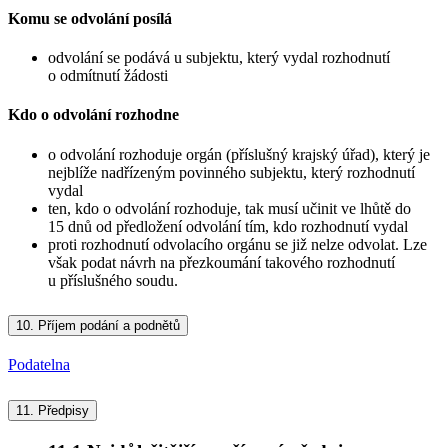
Komu se odvolání posílá
odvolání se podává u subjektu, který vydal rozhodnutí
o odmítnutí žádosti
Kdo o odvolání rozhodne
o odvolání rozhoduje orgán (příslušný krajský úřad), který je
nejblíže nadřízeným povinného subjektu, který rozhodnutí
vydal
ten, kdo o odvolání rozhoduje, tak musí učinit ve lhůtě do
15 dnů od předložení odvolání tím, kdo rozhodnutí vydal
proti rozhodnutí odvolacího orgánu se již nelze odvolat. Lze
však podat návrh na přezkoumání takového rozhodnutí
u příslušného soudu.
10.
Příjem podání a podnětů
Podatelna
11.
Předpisy