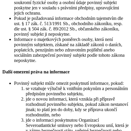
soukromí fyzické osoby a osobní údaje povinný subjekt
poskytne jen v souladu s právními předpisy, upravujícími
jejich ochranu.
Pokud je požadovaná informace obchodním tajemstvím dle
ust. § 17 zák. č. 513/1991 Sb., obchodního zákoníku, resp.
dle ust. § 504 zák. č. 89/2012 Sb., občanského zákoníku,
povinný subjekt ji neposkytne.
Informace o majetkových poměrech osoby, která není
povinným subjektem, získané na základě zákonů o daních,
poplatcích, penzijním nebo zdravotním pojištění anebo
sociálním zabezpečení povinný subjekt podle tohoto zákona
neposkytne.
Další omezení práva na informace
Povinný subjekt může omezit poskytnutí informace, pokud:
se vztahuje výlučně k vnitřním pokynům a personálním
předpisům povinného subjektu,
jde o novou informaci, která vznikla při přípravě
rozhodnutí povinného subjektu, pokud zákon nestanoví
jinak; to platí jen do doby, kdy se příprava ukončí
rozhodnutím, nebo
jde o informaci poskytnutou Organizací
Severoatlantické smlouvy nebo Evropskou unií, která je
v zájmu bezpečnosti státu, veřejné bezpečnosti nebo