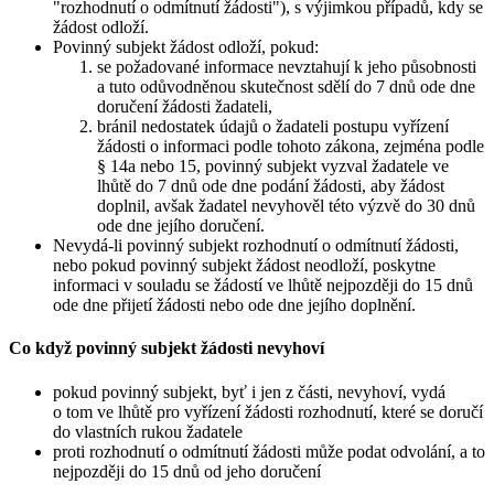
"rozhodnutí o odmítnutí žádosti"), s výjimkou případů, kdy se
žádost odloží.
Povinný subjekt žádost odloží, pokud:
se požadované informace nevztahují k jeho působnosti
a tuto odůvodněnou skutečnost sdělí do 7 dnů ode dne
doručení žádosti žadateli,
bránil nedostatek údajů o žadateli postupu vyřízení
žádosti o informaci podle tohoto zákona, zejména podle
§ 14a nebo 15, povinný subjekt vyzval žadatele ve
lhůtě do 7 dnů ode dne podání žádosti, aby žádost
doplnil, avšak žadatel nevyhověl této výzvě do 30 dnů
ode dne jejího doručení.
Nevydá-li povinný subjekt rozhodnutí o odmítnutí žádosti,
nebo pokud povinný subjekt žádost neodloží, poskytne
informaci v souladu se žádostí ve lhůtě nejpozději do 15 dnů
ode dne přijetí žádosti nebo ode dne jejího doplnění.
Co když povinný subjekt žádosti nevyhoví
pokud povinný subjekt, byť i jen z části, nevyhoví, vydá
o tom ve lhůtě pro vyřízení žádosti rozhodnutí, které se doručí
do vlastních rukou žadatele
proti rozhodnutí o odmítnutí žádosti může podat odvolání, a to
nejpozději do 15 dnů od jeho doručení