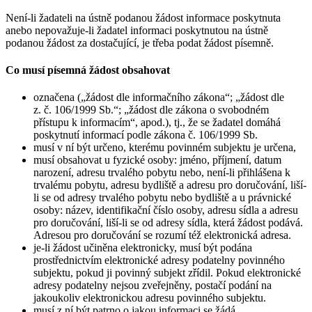
Není-li žadateli na ústně podanou žádost informace poskytnuta
anebo nepovažuje-li žadatel informaci poskytnutou na ústně
podanou žádost za dostačující, je třeba podat žádost písemně.
Co musí písemná žádost obsahovat
označena („žádost dle informačního zákona“; „žádost dle
z. č. 106/1999 Sb.“; „žádost dle zákona o svobodném
přístupu k informacím“, apod.), tj., že se žadatel domáhá
poskytnutí informací podle zákona č. 106/1999 Sb.
musí v ní být určeno, kterému povinném subjektu je určena,
musí obsahovat u fyzické osoby: jméno, příjmení, datum
narození, adresu trvalého pobytu nebo, není-li přihlášena k
trvalému pobytu, adresu bydliště a adresu pro doručování, liší-
li se od adresy trvalého pobytu nebo bydliště a u právnické
osoby: název, identifikační číslo osoby, adresu sídla a adresu
pro doručování, liší-li se od adresy sídla, která žádost podává.
Adresou pro doručování se rozumí též elektronická adresa.
je-li žádost učiněna elektronicky, musí být podána
prostřednictvím elektronické adresy podatelny povinného
subjektu, pokud ji povinný subjekt zřídil. Pokud elektronické
adresy podatelny nejsou zveřejněny, postačí podání na
jakoukoliv elektronickou adresu povinného subjektu.
musí z ní být patrno o jakou informaci se žádá.