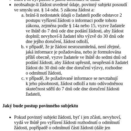
neobsahuje-li žádost uvedené údaje, povinný subjekt posoudí
ve smyslu ust. § 14 odst. 5 zákona žádost a:
brání-li nedostatek údajů o žadateli podle odstavce 2
postupu vyřízení žádosti o informaci podle tohoto
zákona, zejména podle § 14a nebo 15, vyzve žadatele
ve lhůtě do 7 dnů ode dne podání žádosti, aby žádost
doplnil; nevyhoví-li žadatel této výzvě do 30 dnů ode
dne jejího doručení, žádost odloží,
v případě, že je žádost nesrozumitelná, není zřejmé,
jaká informace je požadována, nebo je formulována
příliš obecně, vyzve žadatele ve lhůtě do sedmi dnů od
podání žádosti, aby žádost upřesnil, neupřesní-li žadatel
žádost do 30 dnů ode dne doručení výzvy, rozhodne
o odmítnutí žádosti,
v případě, že požadované informace se nevztahují
k jeho působnosti, žádost odloží a tuto odůvodněnou
skutečnost sdělí do 7 dnů ode dne doručení žádosti
žadateli,
Jaký bude postup povinného subjektu
Pokud povinný subjekt žádosti, byť i jen zčásti, nevyhoví,
vydá ve lhůtě pro vyřízení žádosti rozhodnutí o odmítnutí
žádosti, popřípadě o odmítnutí části žádosti (dále jen