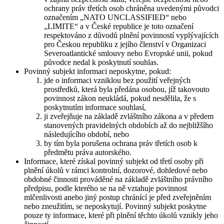
ochrany práv třetích osob chráněna uvedenými původci
označením „NATO UNCLASSIFIED“ nebo
„LIMITE“ a v České republice je toto označení
respektováno z důvodů plnění povinností vyplývajících
pro Českou republiku z jejího členství v Organizaci
Severoatlantické smlouvy nebo Evropské unii, pokud
původce nedal k poskytnutí souhlas.
Povinný subjekt informaci neposkytne, pokud:
jde o informaci vzniklou bez použití veřejných
prostředků, která byla předána osobou, jíž takovouto
povinnost zákon neukládá, pokud nesdělila, že s
poskytnutím informace souhlasí,
ji zveřejňuje na základě zvláštního zákona a v předem
stanovených pravidelných obdobích až do nejbližšího
následujícího období, nebo
by tím byla porušena ochrana práv třetích osob k
předmětu práva autorského.
Informace, které získal povinný subjekt od třetí osoby při
plnění úkolů v rámci kontrolní, dozorové, dohledové nebo
obdobné činnosti prováděné na základě zvláštního právního
předpisu, podle kterého se na ně vztahuje povinnost
mlčenlivosti anebo jiný postup chránící je před zveřejněním
nebo zneužitím, se neposkytují. Povinný subjekt poskytne
pouze ty informace, které při plnění těchto úkolů vznikly jeho