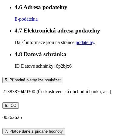
4.6
Adresa podatelny
E-podatelna
4.7
Elektronická adresa podatelny
Další informace jsou na stránce
podatelny
.
4.8
Datová schránka
ID Datové schránky:
6p2bjx6
5.
Případné platby lze poukázat
213838704/0300 (Československá obchodní banka, a.s.)
6.
IČO
00262625
7.
Plátce daně z přidané hodnoty