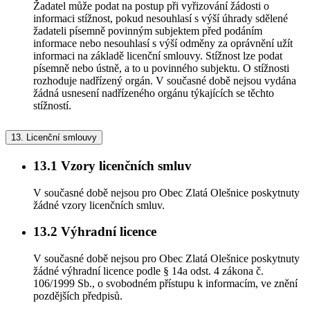
Žadatel může podat na postup při vyřizování žádosti o
informaci stížnost, pokud nesouhlasí s výší úhrady sdělené
žadateli písemně povinným subjektem před podáním
informace nebo nesouhlasí s výší odměny za oprávnění užít
informaci na základě licenční smlouvy. Stížnost lze podat
písemně nebo ústně, a to u povinného subjektu. O stížnosti
rozhoduje nadřízený orgán. V současné době nejsou vydána
žádná usnesení nadřízeného orgánu týkajících se těchto
stížností.
13.
Licenční smlouvy
13.1
Vzory licenčních smluv
V současné době nejsou pro Obec Zlatá Olešnice poskytnuty
žádné vzory licenčních smluv.
13.2
Výhradní licence
V současné době nejsou pro Obec Zlatá Olešnice poskytnuty
žádné výhradní licence podle § 14a odst. 4 zákona č.
106/1999 Sb., o svobodném přístupu k informacím, ve znění
pozdějších předpisů.