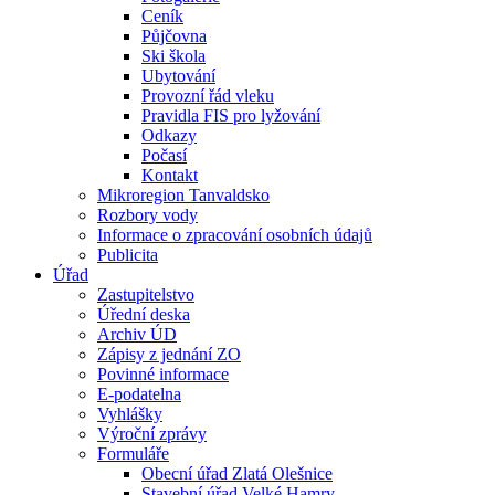
Ceník
Půjčovna
Ski škola
Ubytování
Provozní řád vleku
Pravidla FIS pro lyžování
Odkazy
Počasí
Kontakt
Mikroregion Tanvaldsko
Rozbory vody
Informace o zpracování osobních údajů
Publicita
Úřad
Zastupitelstvo
Úřední deska
Archiv ÚD
Zápisy z jednání ZO
Povinné informace
E-podatelna
Vyhlášky
Výroční zprávy
Formuláře
Obecní úřad Zlatá Olešnice
Stavební úřad Velké Hamry