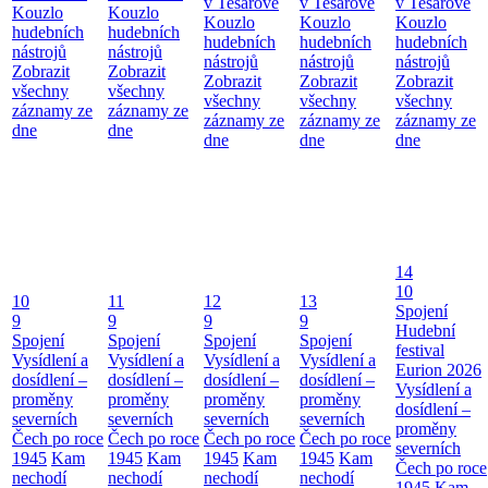
v Tesařově
v Tesařově
v Tesařově
Kouzlo
Kouzlo
Kouzlo
Kouzlo
Kouzlo
hudebních
hudebních
hudebních
hudebních
hudebních
nástrojů
nástrojů
nástrojů
nástrojů
nástrojů
Zobrazit
Zobrazit
Zobrazit
Zobrazit
Zobrazit
všechny
všechny
všechny
všechny
všechny
záznamy ze
záznamy ze
záznamy ze
záznamy ze
záznamy ze
dne
dne
dne
dne
dne
14
10
10
11
12
13
Spojení
9
9
9
9
Hudební
Spojení
Spojení
Spojení
Spojení
festival
Vysídlení a
Vysídlení a
Vysídlení a
Vysídlení a
Eurion 2026
dosídlení –
dosídlení –
dosídlení –
dosídlení –
Vysídlení a
proměny
proměny
proměny
proměny
dosídlení –
severních
severních
severních
severních
proměny
Čech po roce
Čech po roce
Čech po roce
Čech po roce
severních
1945
Kam
1945
Kam
1945
Kam
1945
Kam
Čech po roce
nechodí
nechodí
nechodí
nechodí
1945
Kam