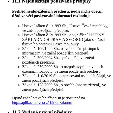
11.1
Nejdůležitější používané předpisy
Přehled nejdůležitějších předpisů, podle nichž obecní
úřad ve věci poskytování informací rozhoduje
Ústavní zákon č. 1/1993 Sb., Ústava České republiky,
ve znění pozdějších předpisů.
Ústavní zákon č. 2/1993 Sb., o vyhlášení LISTINY
ZÁKLADNÍCH PRÁV A SVOBOD jako součásti
ústavního pořádku České republiky.
Zákon č. 106/1999 Sb., o svobodném přístupu k
informacím, ve znění pozdějších předpisů.
Zákon č. 500/2004 Sb., správní řád, ve znění
pozdějších předpisů.
Zákon č. 250/2000 Sb., o rozpočtových pravidlech
územních rozpočtů, ve znění pozdějších předpisů.
Zákon č. 110/2019 Sb. o zpracování osobních údajů, ve
znění pozdějších předpisů.
Zákon č. 128/2000 Sb., o obcích (obecní zřízení), ve
znění pozdějších předpisů.
Úplné znění právních předpisů je dostupné na
http://aplikace.mvcr.cz/sbirka-zakonu/
11.2
Vydané právní předpisy