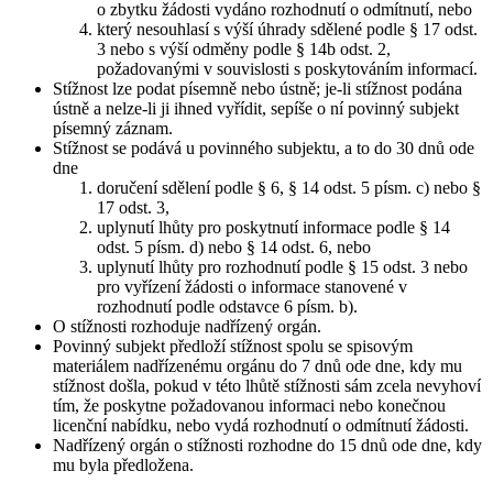
o zbytku žádosti vydáno rozhodnutí o odmítnutí, nebo
který nesouhlasí s výší úhrady sdělené podle § 17 odst.
3 nebo s výší odměny podle § 14b odst. 2,
požadovanými v souvislosti s poskytováním informací.
Stížnost lze podat písemně nebo ústně; je-li stížnost podána
ústně a nelze-li ji ihned vyřídit, sepíše o ní povinný subjekt
písemný záznam.
Stížnost se podává u povinného subjektu, a to do 30 dnů ode
dne
doručení sdělení podle § 6, § 14 odst. 5 písm. c) nebo §
17 odst. 3,
uplynutí lhůty pro poskytnutí informace podle § 14
odst. 5 písm. d) nebo § 14 odst. 6, nebo
uplynutí lhůty pro rozhodnutí podle § 15 odst. 3 nebo
pro vyřízení žádosti o informace stanovené v
rozhodnutí podle odstavce 6 písm. b).
O stížnosti rozhoduje nadřízený orgán.
Povinný subjekt předloží stížnost spolu se spisovým
materiálem nadřízenému orgánu do 7 dnů ode dne, kdy mu
stížnost došla, pokud v této lhůtě stížnosti sám zcela nevyhoví
tím, že poskytne požadovanou informaci nebo konečnou
licenční nabídku, nebo vydá rozhodnutí o odmítnutí žádosti.
Nadřízený orgán o stížnosti rozhodne do 15 dnů ode dne, kdy
mu byla předložena.