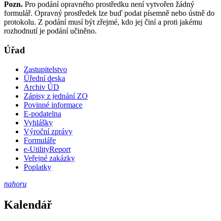
Pozn.
Pro podání opravného prostředku není vytvořen žádný
formulář. Opravný prostředek lze buď podat písemně nebo ústně do
protokolu. Z podání musí být zřejmé, kdo jej činí a proti jakému
rozhodnutí je podání učiněno.
Úřad
Zastupitelstvo
Úřední deska
Archiv ÚD
Zápisy z jednání ZO
Povinné informace
E-podatelna
Vyhlášky
Výroční zprávy
Formuláře
e-UtilityReport
Veřejné zakázky
Poplatky
nahoru
Kalendář