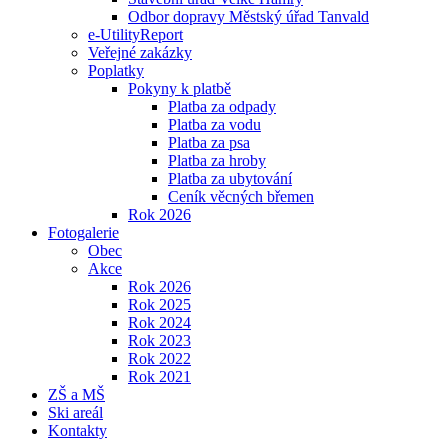
Odbor dopravy Městský úřad Tanvald
e-UtilityReport
Veřejné zakázky
Poplatky
Pokyny k platbě
Platba za odpady
Platba za vodu
Platba za psa
Platba za hroby
Platba za ubytování
Ceník věcných břemen
Rok 2026
Fotogalerie
Obec
Akce
Rok 2026
Rok 2025
Rok 2024
Rok 2023
Rok 2022
Rok 2021
ZŠ a MŠ
Ski areál
Kontakty