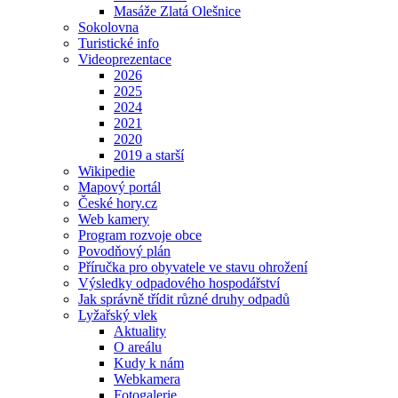
Masáže Zlatá Olešnice
Sokolovna
Turistické info
Videoprezentace
2026
2025
2024
2021
2020
2019 a starší
Wikipedie
Mapový portál
České hory.cz
Web kamery
Program rozvoje obce
Povodňový plán
Příručka pro obyvatele ve stavu ohrožení
Výsledky odpadového hospodářství
Jak správně třídit různé druhy odpadů
Lyžařský vlek
Aktuality
O areálu
Kudy k nám
Webkamera
Fotogalerie