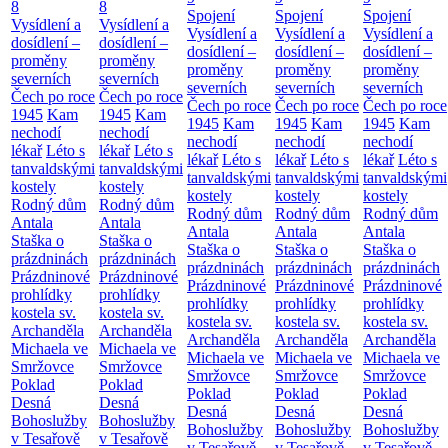
8
8
Spojení
Spojení
Spojení
Vysídlení a
Vysídlení a
Vysídlení a
Vysídlení a
Vysídlení a
dosídlení –
dosídlení –
dosídlení –
dosídlení –
dosídlení –
proměny
proměny
proměny
proměny
proměny
severních
severních
severních
severních
severních
Čech po roce
Čech po roce
Čech po roce
Čech po roce
Čech po roce
1945
Kam
1945
Kam
1945
Kam
1945
Kam
1945
Kam
nechodí
nechodí
nechodí
nechodí
nechodí
lékař
Léto s
lékař
Léto s
lékař
Léto s
lékař
Léto s
lékař
Léto s
tanvaldskými
tanvaldskými
tanvaldskými
tanvaldskými
tanvaldskými
kostely
kostely
kostely
kostely
kostely
Rodný dům
Rodný dům
Rodný dům
Rodný dům
Rodný dům
Antala
Antala
Antala
Antala
Antala
Staška o
Staška o
Staška o
Staška o
Staška o
prázdninách
prázdninách
prázdninách
prázdninách
prázdninách
Prázdninové
Prázdninové
Prázdninové
Prázdninové
Prázdninové
prohlídky
prohlídky
prohlídky
prohlídky
prohlídky
kostela sv.
kostela sv.
kostela sv.
kostela sv.
kostela sv.
Archanděla
Archanděla
Archanděla
Archanděla
Archanděla
Michaela ve
Michaela ve
Michaela ve
Michaela ve
Michaela ve
Smržovce
Smržovce
Smržovce
Smržovce
Smržovce
Poklad
Poklad
Poklad
Poklad
Poklad
Desná
Desná
Desná
Desná
Desná
Bohoslužby
Bohoslužby
Bohoslužby
Bohoslužby
Bohoslužby
v Tesařově
v Tesařově
v Tesařově
v Tesařově
v Tesařově