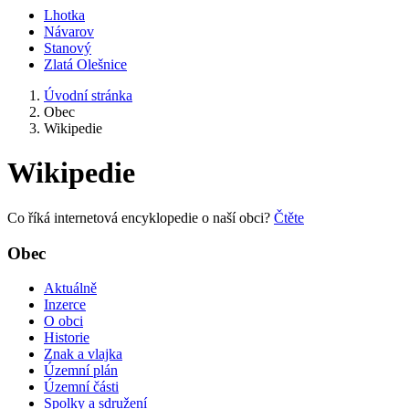
Lhotka
Návarov
Stanový
Zlatá Olešnice
Úvodní stránka
Obec
Wikipedie
Wikipedie
Co říká internetová encyklopedie o naší obci?
Čtěte
Obec
Aktuálně
Inzerce
O obci
Historie
Znak a vlajka
Územní plán
Územní části
Spolky a sdružení