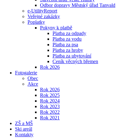
Odbor dopravy Městský úřad Tanvald
e-UtilityReport
Veřejné zakázky
Poplatky
Pokyny k platbě
Platba za odpady
Platba za vodu
Platba za psa
Platba za hroby
Platba za ubytování
Ceník věcných břemen
Rok 2026
Fotogalerie
Obec
Akce
Rok 2026
Rok 2025
Rok 2024
Rok 2023
Rok 2022
Rok 2021
ZŠ a MŠ
Ski areál
Kontakty