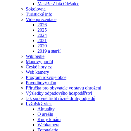
Masáže Zlatá Olešnice
Sokolovna
Turistické info
Videoprezentace
2026
2025
2024
2021
2020
2019 a starší
Wikipedie
Mapový portál
České hory.cz
Web kamery
Program rozvoje obce
Povodňový plán
Příručka pro obyvatele ve stavu ohrožení
Výsledky odpadového hospodářství
Jak správně třídit různé druhy odpadů
Lyžařský vlek
Aktuality
O areálu
Kudy k nám
Webkamera
Fotogalerie