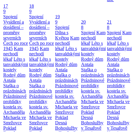
17
18
9
9
Spojení
Spojení
19
Vysídlení a
Vysídlení a
9
20
21
dosídlení –
dosídlení –
Spojení
8
8
proměny
proměny
Dílna s
Spojení
Kam
Spojení
Kam
severních
severních
Květou
Kam
nechodí
nechodí
Čech po roce
Čech po roce
nechodí
lékař
Léto s
lékař
Léto s
1945
Kam
1945
Kam
lékař
Léto s
tanvaldskými
tanvaldskými
nechodí
nechodí
tanvaldskými
kostely
kostely
lékař
Léto s
lékař
Léto s
kostely
Rodný dům
Rodný dům
tanvaldskými
tanvaldskými
Rodný dům
Antala
Antala
kostely
kostely
Antala
Staška o
Staška o
Rodný dům
Rodný dům
Staška o
prázdninách
prázdninách
Antala
Antala
prázdninách
Prázdninové
Prázdninové
Staška o
Staška o
Prázdninové
prohlídky
prohlídky
prázdninách
prázdninách
prohlídky
kostela sv.
kostela sv.
Prázdninové
Prázdninové
kostela sv.
Archanděla
Archanděla
prohlídky
prohlídky
Archanděla
Michaela ve
Michaela ve
kostela sv.
kostela sv.
Michaela ve
Smržovce
Smržovce
Archanděla
Archanděla
Smržovce
Poklad
Poklad
Michaela ve
Michaela ve
Poklad
Desná
Desná
Smržovce
Smržovce
Desná
Bohoslužby
Bohoslužby
Poklad
Poklad
Bohoslužby
v Tesařově
v Tesařově