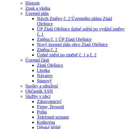
Historie
Znak a vlajka
Územní plán
Návrh Změny č. 2 Územního plánu Zlatá
Olešnice
ÚP Zlatá Olešnice úplné znění po vydání změny
č. 1
Změna č. 1 ÚP Zlatá Olešnice
Nový územní plán obce Zlatá Olešnice
Změna č. 2
Úplné znění po změně č. 1 a č. 2
Územní části
Zlatá Olešnice
Lhotka
Návarov
Stanový
Spolky a sdružení
Občasník ASN
Služby v obci
Zdravotnictví
Firmy, živnosti
Pošta
Telefonní seznam
Knihovna
Dětské hřiště