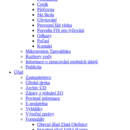
Ceník
Půjčovna
Ski škola
Ubytování
Provozní řád vleku
Pravidla FIS pro lyžování
Odkazy
Počasí
Kontakt
Mikroregion Tanvaldsko
Rozbory vody
Informace o zpracování osobních údajů
Publicita
Úřad
Zastupitelstvo
Úřední deska
Archiv ÚD
Zápisy z jednání ZO
Povinné informace
E-podatelna
Vyhlášky
Výroční zprávy
Formuláře
Obecní úřad Zlatá Olešnice
Stavební úřad Velké Hamry