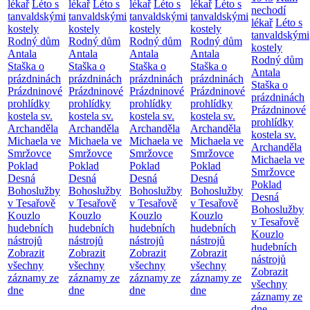
lékař
Léto s
lékař
Léto s
lékař
Léto s
lékař
Léto s
nechodí
tanvaldskými
tanvaldskými
tanvaldskými
tanvaldskými
lékař
Léto s
kostely
kostely
kostely
kostely
tanvaldskými
Rodný dům
Rodný dům
Rodný dům
Rodný dům
kostely
Antala
Antala
Antala
Antala
Rodný dům
Staška o
Staška o
Staška o
Staška o
Antala
prázdninách
prázdninách
prázdninách
prázdninách
Staška o
Prázdninové
Prázdninové
Prázdninové
Prázdninové
prázdninách
prohlídky
prohlídky
prohlídky
prohlídky
Prázdninové
kostela sv.
kostela sv.
kostela sv.
kostela sv.
prohlídky
Archanděla
Archanděla
Archanděla
Archanděla
kostela sv.
Michaela ve
Michaela ve
Michaela ve
Michaela ve
Archanděla
Smržovce
Smržovce
Smržovce
Smržovce
Michaela ve
Poklad
Poklad
Poklad
Poklad
Smržovce
Desná
Desná
Desná
Desná
Poklad
Bohoslužby
Bohoslužby
Bohoslužby
Bohoslužby
Desná
v Tesařově
v Tesařově
v Tesařově
v Tesařově
Bohoslužby
Kouzlo
Kouzlo
Kouzlo
Kouzlo
v Tesařově
hudebních
hudebních
hudebních
hudebních
Kouzlo
nástrojů
nástrojů
nástrojů
nástrojů
hudebních
Zobrazit
Zobrazit
Zobrazit
Zobrazit
nástrojů
všechny
všechny
všechny
všechny
Zobrazit
záznamy ze
záznamy ze
záznamy ze
záznamy ze
všechny
dne
dne
dne
dne
záznamy ze
dne