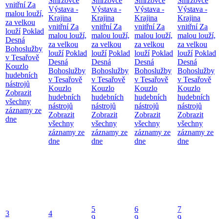
Smržovce
Smržovce
Smržovce
Smržovce
vnitřní
Za
Výstava -
Výstava -
Výstava -
Výstava -
malou louží,
Krajina
Krajina
Krajina
Krajina
za velkou
vnitřní
Za
vnitřní
Za
vnitřní
Za
vnitřní
Za
louží
Poklad
malou louží,
malou louží,
malou louží,
malou louží,
Desná
za velkou
za velkou
za velkou
za velkou
Bohoslužby
louží
Poklad
louží
Poklad
louží
Poklad
louží
Poklad
v Tesařově
Desná
Desná
Desná
Desná
Kouzlo
Bohoslužby
Bohoslužby
Bohoslužby
Bohoslužby
hudebních
v Tesařově
v Tesařově
v Tesařově
v Tesařově
nástrojů
Kouzlo
Kouzlo
Kouzlo
Kouzlo
Zobrazit
hudebních
hudebních
hudebních
hudebních
všechny
nástrojů
nástrojů
nástrojů
nástrojů
záznamy ze
Zobrazit
Zobrazit
Zobrazit
Zobrazit
dne
všechny
všechny
všechny
všechny
záznamy ze
záznamy ze
záznamy ze
záznamy ze
dne
dne
dne
dne
5
6
7
3
4
9
9
9