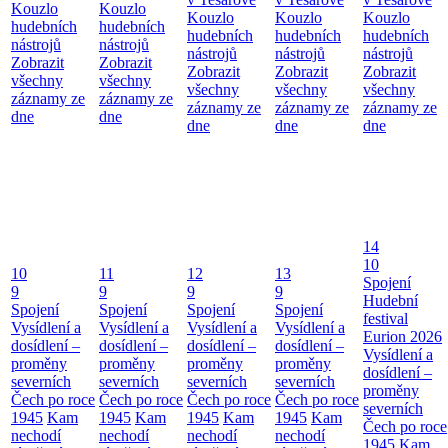
Kouzlo
Kouzlo
Kouzlo
Kouzlo
Kouzlo
hudebních
hudebních
hudebních
hudebních
hudebních
nástrojů
nástrojů
nástrojů
nástrojů
nástrojů
Zobrazit
Zobrazit
Zobrazit
Zobrazit
Zobrazit
všechny
všechny
všechny
všechny
všechny
záznamy ze
záznamy ze
záznamy ze
záznamy ze
záznamy ze
dne
dne
dne
dne
dne
14
10
10
11
12
13
Spojení
9
9
9
9
Hudební
Spojení
Spojení
Spojení
Spojení
festival
Vysídlení a
Vysídlení a
Vysídlení a
Vysídlení a
Eurion 2026
dosídlení –
dosídlení –
dosídlení –
dosídlení –
Vysídlení a
proměny
proměny
proměny
proměny
dosídlení –
severních
severních
severních
severních
proměny
Čech po roce
Čech po roce
Čech po roce
Čech po roce
severních
1945
Kam
1945
Kam
1945
Kam
1945
Kam
Čech po roce
nechodí
nechodí
nechodí
nechodí
1945
Kam