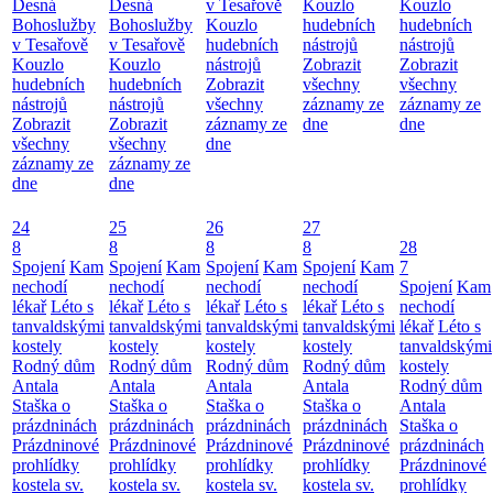
Desná
Desná
v Tesařově
Kouzlo
Kouzlo
Bohoslužby
Bohoslužby
Kouzlo
hudebních
hudebních
v Tesařově
v Tesařově
hudebních
nástrojů
nástrojů
Kouzlo
Kouzlo
nástrojů
Zobrazit
Zobrazit
hudebních
hudebních
Zobrazit
všechny
všechny
nástrojů
nástrojů
všechny
záznamy ze
záznamy ze
Zobrazit
Zobrazit
záznamy ze
dne
dne
všechny
všechny
dne
záznamy ze
záznamy ze
dne
dne
24
25
26
27
8
8
8
8
28
Spojení
Kam
Spojení
Kam
Spojení
Kam
Spojení
Kam
7
nechodí
nechodí
nechodí
nechodí
Spojení
Kam
lékař
Léto s
lékař
Léto s
lékař
Léto s
lékař
Léto s
nechodí
tanvaldskými
tanvaldskými
tanvaldskými
tanvaldskými
lékař
Léto s
kostely
kostely
kostely
kostely
tanvaldskými
Rodný dům
Rodný dům
Rodný dům
Rodný dům
kostely
Antala
Antala
Antala
Antala
Rodný dům
Staška o
Staška o
Staška o
Staška o
Antala
prázdninách
prázdninách
prázdninách
prázdninách
Staška o
Prázdninové
Prázdninové
Prázdninové
Prázdninové
prázdninách
prohlídky
prohlídky
prohlídky
prohlídky
Prázdninové
kostela sv.
kostela sv.
kostela sv.
kostela sv.
prohlídky