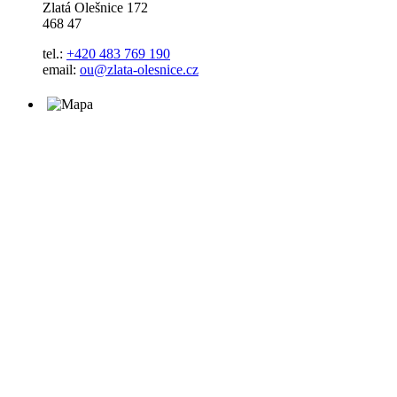
Zlatá Olešnice 172
468 47
tel.:
+420 483 769 190
email:
ou@zlata-olesnice.cz