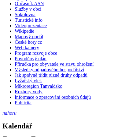
Občasník ASN
Služby v obci
Sokolovna
Turistické info
Videoprezentace
Wikipedie
Mapový portál
České hory.cz
Web kamery
Program rozvoje obce
Povodňový plán
Příručka pro obyvatele ve stavu ohrožení
Výsledky odpadového hospodářství
Jak správně třídit různé druhy odpadů
Lyžařský vlek
Mikroregion Tanvaldsko
Rozbory vody
Informace o zpracování osobních údajů
Publicita
nahoru
Kalendář