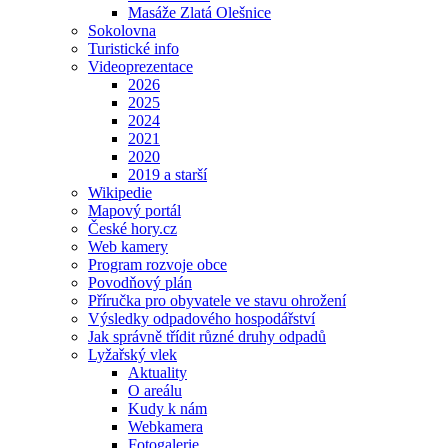
Masáže Zlatá Olešnice
Sokolovna
Turistické info
Videoprezentace
2026
2025
2024
2021
2020
2019 a starší
Wikipedie
Mapový portál
České hory.cz
Web kamery
Program rozvoje obce
Povodňový plán
Příručka pro obyvatele ve stavu ohrožení
Výsledky odpadového hospodářství
Jak správně třídit různé druhy odpadů
Lyžařský vlek
Aktuality
O areálu
Kudy k nám
Webkamera
Fotogalerie