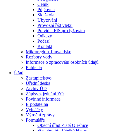
Ceník
Půjčovna
Ski škola
Ubytování
Provozní řád vleku
Pravidla FIS pro lyžování
Odkazy
Počasí
Kontakt
Mikroregion Tanvaldsko
Rozbory vody
Informace o zpracování osobních údajů
Publicita
Úřad
Zastupitelstvo
Úřední deska
Archiv ÚD
Zápisy z jednání ZO
Povinné informace
E-podatelna
Vyhlášky
Výroční zprávy
Formuláře
Obecní úřad Zlatá Olešnice
Stavební úřad Velké Hamry