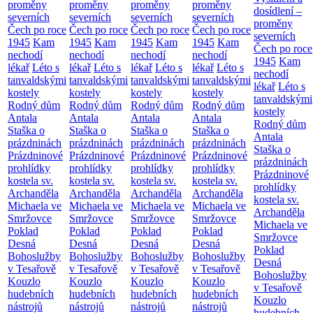
proměny
proměny
proměny
proměny
dosídlení –
severních
severních
severních
severních
proměny
Čech po roce
Čech po roce
Čech po roce
Čech po roce
severních
1945
Kam
1945
Kam
1945
Kam
1945
Kam
Čech po roce
nechodí
nechodí
nechodí
nechodí
1945
Kam
lékař
Léto s
lékař
Léto s
lékař
Léto s
lékař
Léto s
nechodí
tanvaldskými
tanvaldskými
tanvaldskými
tanvaldskými
lékař
Léto s
kostely
kostely
kostely
kostely
tanvaldskými
Rodný dům
Rodný dům
Rodný dům
Rodný dům
kostely
Antala
Antala
Antala
Antala
Rodný dům
Staška o
Staška o
Staška o
Staška o
Antala
prázdninách
prázdninách
prázdninách
prázdninách
Staška o
Prázdninové
Prázdninové
Prázdninové
Prázdninové
prázdninách
prohlídky
prohlídky
prohlídky
prohlídky
Prázdninové
kostela sv.
kostela sv.
kostela sv.
kostela sv.
prohlídky
Archanděla
Archanděla
Archanděla
Archanděla
kostela sv.
Michaela ve
Michaela ve
Michaela ve
Michaela ve
Archanděla
Smržovce
Smržovce
Smržovce
Smržovce
Michaela ve
Poklad
Poklad
Poklad
Poklad
Smržovce
Desná
Desná
Desná
Desná
Poklad
Bohoslužby
Bohoslužby
Bohoslužby
Bohoslužby
Desná
v Tesařově
v Tesařově
v Tesařově
v Tesařově
Bohoslužby
Kouzlo
Kouzlo
Kouzlo
Kouzlo
v Tesařově
hudebních
hudebních
hudebních
hudebních
Kouzlo
nástrojů
nástrojů
nástrojů
nástrojů
hudebních