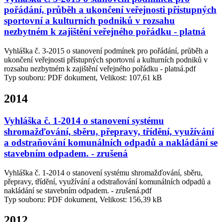
pořádání, průběh a ukončení veřejnosti přístupných
sportovní a kulturních podniků v rozsahu
nezbytném k zajištění veřejného pořádku - platná
Vyhláška č. 3-2015 o stanovení podmínek pro pořádání, průběh a
ukončení veřejnosti přístupných sportovní a kulturních podniků v
rozsahu nezbytném k zajištění veřejného pořádku - platná.pdf
Typ souboru: PDF dokument, Velikost: 107,61 kB
2014
Vyhláška č. 1-2014 o stanovení systému
shromažďování, sběru, přepravy, třídění, využívání
a odstraňování komunálních odpadů a nakládání se
stavebním odpadem. - zrušená
Vyhláška č. 1-2014 o stanovení systému shromažďování, sběru,
přepravy, třídění, využívání a odstraňování komunálních odpadů a
nakládání se stavebním odpadem. - zrušená.pdf
Typ souboru: PDF dokument, Velikost: 156,39 kB
2012