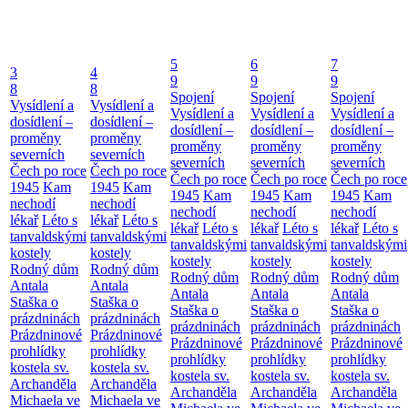
5
6
7
3
4
9
9
9
8
8
Spojení
Spojení
Spojení
Vysídlení a
Vysídlení a
Vysídlení a
Vysídlení a
Vysídlení a
dosídlení –
dosídlení –
dosídlení –
dosídlení –
dosídlení –
proměny
proměny
proměny
proměny
proměny
severních
severních
severních
severních
severních
Čech po roce
Čech po roce
Čech po roce
Čech po roce
Čech po roce
1945
Kam
1945
Kam
1945
Kam
1945
Kam
1945
Kam
nechodí
nechodí
nechodí
nechodí
nechodí
lékař
Léto s
lékař
Léto s
lékař
Léto s
lékař
Léto s
lékař
Léto s
tanvaldskými
tanvaldskými
tanvaldskými
tanvaldskými
tanvaldskými
kostely
kostely
kostely
kostely
kostely
Rodný dům
Rodný dům
Rodný dům
Rodný dům
Rodný dům
Antala
Antala
Antala
Antala
Antala
Staška o
Staška o
Staška o
Staška o
Staška o
prázdninách
prázdninách
prázdninách
prázdninách
prázdninách
Prázdninové
Prázdninové
Prázdninové
Prázdninové
Prázdninové
prohlídky
prohlídky
prohlídky
prohlídky
prohlídky
kostela sv.
kostela sv.
kostela sv.
kostela sv.
kostela sv.
Archanděla
Archanděla
Archanděla
Archanděla
Archanděla
Michaela ve
Michaela ve