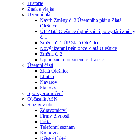
Historie
Znak a vlajka
Územní plán
Návrh Změny č. 2 Územního plánu Zlatá
Olešnice
ÚP Zlatá Olešnice úplné znění po vydání změny
č. 1
Změna č. 1 ÚP Zlatá Olešnice
Nový územní plán obce Zlatá Olešnice
Změna č. 2
Úplné znění po změně č. 1 a č. 2
Územní části
Zlatá Olešnice
Lhotka
Návarov
Stanový
Spolky a sdružení
Občasník ASN
Služby v obci
Zdravotnictví
Firmy, živnosti
Pošta
Telefonní seznam
Knihovna
Dětské hřiště