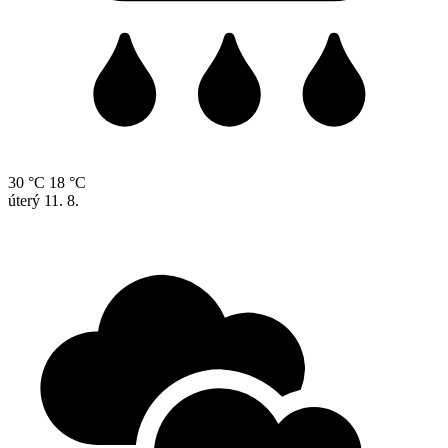
30 °C
18 °C
úterý
11. 8.