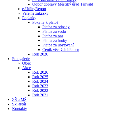
Odbor dopravy Městský úřad Tanvald
e-UtilityReport
Veřejné zakázky
Poplatky
Pokyny k platbě
Platba za odpady
Platba za vodu
Platba za psa
Platba za hroby
Platba za ubytování
Ceník věcných břemen
Rok 2026
Fotogalerie
Obec
Akce
Rok 2026
Rok 2025
Rok 2024
Rok 2023
Rok 2022
Rok 2021
ZŠ a MŠ
Ski areál
Kontakty