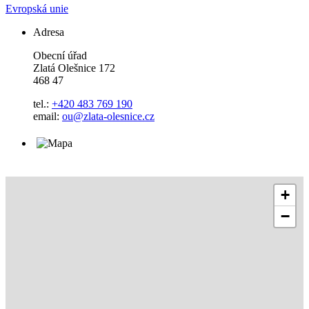
Evropská unie
Adresa
Obecní úřad
Zlatá Olešnice 172
468 47
tel.:
+420 483 769 190
email:
ou@zlata-olesnice.cz
+
−