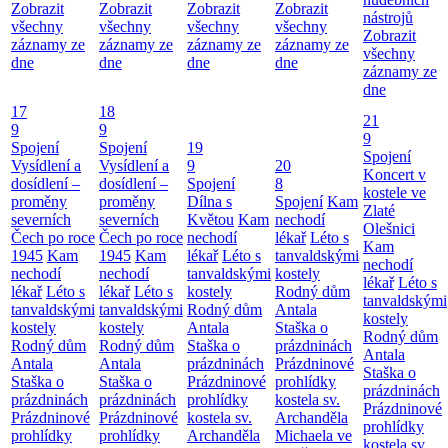
Zobrazit
Zobrazit
Zobrazit
Zobrazit
nástrojů
všechny
všechny
všechny
všechny
Zobrazit
záznamy ze
záznamy ze
záznamy ze
záznamy ze
všechny
dne
dne
dne
dne
záznamy ze
dne
17
18
21
9
9
9
Spojení
Spojení
19
Spojení
Vysídlení a
Vysídlení a
9
20
Koncert v
dosídlení –
dosídlení –
Spojení
8
kostele ve
proměny
proměny
Dílna s
Spojení
Kam
Zlaté
severních
severních
Květou
Kam
nechodí
Olešnici
Čech po roce
Čech po roce
nechodí
lékař
Léto s
Kam
1945
Kam
1945
Kam
lékař
Léto s
tanvaldskými
nechodí
nechodí
nechodí
tanvaldskými
kostely
lékař
Léto s
lékař
Léto s
lékař
Léto s
kostely
Rodný dům
tanvaldskými
tanvaldskými
tanvaldskými
Rodný dům
Antala
kostely
kostely
kostely
Antala
Staška o
Rodný dům
Rodný dům
Rodný dům
Staška o
prázdninách
Antala
Antala
Antala
prázdninách
Prázdninové
Staška o
Staška o
Staška o
Prázdninové
prohlídky
prázdninách
prázdninách
prázdninách
prohlídky
kostela sv.
Prázdninové
Prázdninové
Prázdninové
kostela sv.
Archanděla
prohlídky
prohlídky
prohlídky
Archanděla
Michaela ve
kostela sv.