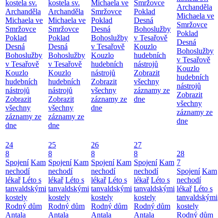
kostela sv.
kostela sv.
Michaela ve
Smržovce
Archanděla
Archanděla
Archanděla
Smržovce
Poklad
Michaela ve
Michaela ve
Michaela ve
Poklad
Desná
Smržovce
Smržovce
Smržovce
Desná
Bohoslužby
Poklad
Poklad
Poklad
Bohoslužby
v Tesařově
Desná
Desná
Desná
v Tesařově
Kouzlo
Bohoslužby
Bohoslužby
Bohoslužby
Kouzlo
hudebních
v Tesařově
v Tesařově
v Tesařově
hudebních
nástrojů
Kouzlo
Kouzlo
Kouzlo
nástrojů
Zobrazit
hudebních
hudebních
hudebních
Zobrazit
všechny
nástrojů
nástrojů
nástrojů
všechny
záznamy ze
Zobrazit
Zobrazit
Zobrazit
záznamy ze
dne
všechny
všechny
všechny
dne
záznamy ze
záznamy ze
záznamy ze
dne
dne
dne
24
25
26
27
8
8
8
8
28
Spojení
Kam
Spojení
Kam
Spojení
Kam
Spojení
Kam
7
nechodí
nechodí
nechodí
nechodí
Spojení
Kam
lékař
Léto s
lékař
Léto s
lékař
Léto s
lékař
Léto s
nechodí
tanvaldskými
tanvaldskými
tanvaldskými
tanvaldskými
lékař
Léto s
kostely
kostely
kostely
kostely
tanvaldskými
Rodný dům
Rodný dům
Rodný dům
Rodný dům
kostely
Antala
Antala
Antala
Antala
Rodný dům