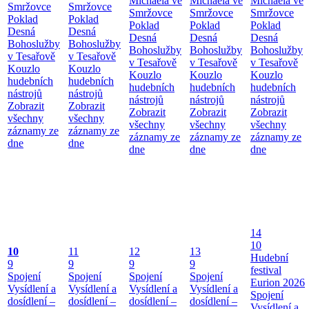
Michaela ve
Michaela ve
Michaela ve
Smržovce
Smržovce
Smržovce
Smržovce
Smržovce
Poklad
Poklad
Poklad
Poklad
Poklad
Desná
Desná
Desná
Desná
Desná
Bohoslužby
Bohoslužby
Bohoslužby
Bohoslužby
Bohoslužby
v Tesařově
v Tesařově
v Tesařově
v Tesařově
v Tesařově
Kouzlo
Kouzlo
Kouzlo
Kouzlo
Kouzlo
hudebních
hudebních
hudebních
hudebních
hudebních
nástrojů
nástrojů
nástrojů
nástrojů
nástrojů
Zobrazit
Zobrazit
Zobrazit
Zobrazit
Zobrazit
všechny
všechny
všechny
všechny
všechny
záznamy ze
záznamy ze
záznamy ze
záznamy ze
záznamy ze
dne
dne
dne
dne
dne
14
10
10
11
12
13
Hudební
9
9
9
9
festival
Spojení
Spojení
Spojení
Spojení
Eurion 2026
Vysídlení a
Vysídlení a
Vysídlení a
Vysídlení a
Spojení
dosídlení –
dosídlení –
dosídlení –
dosídlení –
Vysídlení a