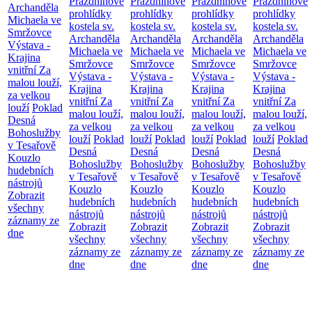
Prázdninové
Prázdninové
Prázdninové
Prázdninové
Archanděla
prohlídky
prohlídky
prohlídky
prohlídky
Michaela ve
kostela sv.
kostela sv.
kostela sv.
kostela sv.
Smržovce
Archanděla
Archanděla
Archanděla
Archanděla
Výstava -
Michaela ve
Michaela ve
Michaela ve
Michaela ve
Krajina
Smržovce
Smržovce
Smržovce
Smržovce
vnitřní
Za
Výstava -
Výstava -
Výstava -
Výstava -
malou louží,
Krajina
Krajina
Krajina
Krajina
za velkou
vnitřní
Za
vnitřní
Za
vnitřní
Za
vnitřní
Za
louží
Poklad
malou louží,
malou louží,
malou louží,
malou louží,
Desná
za velkou
za velkou
za velkou
za velkou
Bohoslužby
louží
Poklad
louží
Poklad
louží
Poklad
louží
Poklad
v Tesařově
Desná
Desná
Desná
Desná
Kouzlo
Bohoslužby
Bohoslužby
Bohoslužby
Bohoslužby
hudebních
v Tesařově
v Tesařově
v Tesařově
v Tesařově
nástrojů
Kouzlo
Kouzlo
Kouzlo
Kouzlo
Zobrazit
hudebních
hudebních
hudebních
hudebních
všechny
nástrojů
nástrojů
nástrojů
nástrojů
záznamy ze
Zobrazit
Zobrazit
Zobrazit
Zobrazit
dne
všechny
všechny
všechny
všechny
záznamy ze
záznamy ze
záznamy ze
záznamy ze
dne
dne
dne
dne