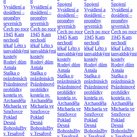
8
8
Spojení
Spojení
Spojení
Vysídlení a
Vysídlení a
Vysídlení a
Vysídlení a
Vysídlení a
dosídlení –
dosídlení –
dosídlení –
dosídlení –
dosídlení –
proměny
proměny
proměny
proměny
proměny
severních
severních
severních
severních
severních
Čech po roce
Čech po roce
Čech po roce
Čech po roce
Čech po roce
1945
Kam
1945
Kam
1945
Kam
1945
Kam
1945
Kam
nechodí
nechodí
nechodí
nechodí
nechodí
lékař
Léto s
lékař
Léto s
lékař
Léto s
lékař
Léto s
lékař
Léto s
tanvaldskými
tanvaldskými
tanvaldskými
tanvaldskými
tanvaldskými
kostely
kostely
kostely
kostely
kostely
Rodný dům
Rodný dům
Rodný dům
Rodný dům
Rodný dům
Antala
Antala
Antala
Antala
Antala
Staška o
Staška o
Staška o
Staška o
Staška o
prázdninách
prázdninách
prázdninách
prázdninách
prázdninách
Prázdninové
Prázdninové
Prázdninové
Prázdninové
Prázdninové
prohlídky
prohlídky
prohlídky
prohlídky
prohlídky
kostela sv.
kostela sv.
kostela sv.
kostela sv.
kostela sv.
Archanděla
Archanděla
Archanděla
Archanděla
Archanděla
Michaela ve
Michaela ve
Michaela ve
Michaela ve
Michaela ve
Smržovce
Smržovce
Smržovce
Smržovce
Smržovce
Poklad
Poklad
Poklad
Poklad
Poklad
Desná
Desná
Desná
Desná
Desná
Bohoslužby
Bohoslužby
Bohoslužby
Bohoslužby
Bohoslužby
v Tesařově
v Tesařově
v Tesařově
v Tesařově
v Tesařově