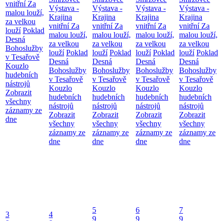
vnitřní
Za
Výstava -
Výstava -
Výstava -
Výstava -
malou louží,
Krajina
Krajina
Krajina
Krajina
za velkou
vnitřní
Za
vnitřní
Za
vnitřní
Za
vnitřní
Za
louží
Poklad
malou louží,
malou louží,
malou louží,
malou louží,
Desná
za velkou
za velkou
za velkou
za velkou
Bohoslužby
louží
Poklad
louží
Poklad
louží
Poklad
louží
Poklad
v Tesařově
Desná
Desná
Desná
Desná
Kouzlo
Bohoslužby
Bohoslužby
Bohoslužby
Bohoslužby
hudebních
v Tesařově
v Tesařově
v Tesařově
v Tesařově
nástrojů
Kouzlo
Kouzlo
Kouzlo
Kouzlo
Zobrazit
hudebních
hudebních
hudebních
hudebních
všechny
nástrojů
nástrojů
nástrojů
nástrojů
záznamy ze
Zobrazit
Zobrazit
Zobrazit
Zobrazit
dne
všechny
všechny
všechny
všechny
záznamy ze
záznamy ze
záznamy ze
záznamy ze
dne
dne
dne
dne
5
6
7
3
4
9
9
9