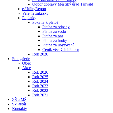
Odbor dopravy Městský úřad Tanvald
e-UtilityReport
Veřejné zakázky
Poplatky
Pokyny k platbě
Platba za odpady
Platba za vodu
Platba za psa
Platba za hroby
Platba za ubytování
Ceník věcných břemen
Rok 2026
Fotogalerie
Obec
Akce
Rok 2026
Rok 2025
Rok 2024
Rok 2023
Rok 2022
Rok 2021
ZŠ a MŠ
Ski areál
Kontakty