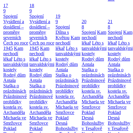
17
18
9
9
Spojení
Spojení
19
Vysídlení a
Vysídlení a
9
20
21
dosídlení –
dosídlení –
Spojení
8
8
proměny
proměny
Dílna s
Spojení
Kam
Spojení
Kam
severních
severních
Květou
Kam
nechodí
nechodí
Čech po roce
Čech po roce
nechodí
lékař
Léto s
lékař
Léto s
1945
Kam
1945
Kam
lékař
Léto s
tanvaldskými
tanvaldskými
nechodí
nechodí
tanvaldskými
kostely
kostely
lékař
Léto s
lékař
Léto s
kostely
Rodný dům
Rodný dům
tanvaldskými
tanvaldskými
Rodný dům
Antala
Antala
kostely
kostely
Antala
Staška o
Staška o
Rodný dům
Rodný dům
Staška o
prázdninách
prázdninách
Antala
Antala
prázdninách
Prázdninové
Prázdninové
Staška o
Staška o
Prázdninové
prohlídky
prohlídky
prázdninách
prázdninách
prohlídky
kostela sv.
kostela sv.
Prázdninové
Prázdninové
kostela sv.
Archanděla
Archanděla
prohlídky
prohlídky
Archanděla
Michaela ve
Michaela ve
kostela sv.
kostela sv.
Michaela ve
Smržovce
Smržovce
Archanděla
Archanděla
Smržovce
Poklad
Poklad
Michaela ve
Michaela ve
Poklad
Desná
Desná
Smržovce
Smržovce
Desná
Bohoslužby
Bohoslužby
Poklad
Poklad
Bohoslužby
v Tesařově
v Tesařově