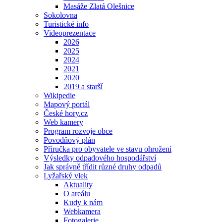
Masáže Zlatá Olešnice
Sokolovna
Turistické info
Videoprezentace
2026
2025
2024
2021
2020
2019 a starší
Wikipedie
Mapový portál
České hory.cz
Web kamery
Program rozvoje obce
Povodňový plán
Příručka pro obyvatele ve stavu ohrožení
Výsledky odpadového hospodářství
Jak správně třídit různé druhy odpadů
Lyžařský vlek
Aktuality
O areálu
Kudy k nám
Webkamera
Fotogalerie