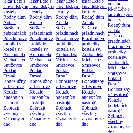
lékař
Léto s
lékař
Léto s
lékař
Léto s
lékař
Léto s
nechodí
tanvaldskými
tanvaldskými
tanvaldskými
tanvaldskými
lékař
Léto s
kostely
kostely
kostely
kostely
tanvaldskými
Rodný dům
Rodný dům
Rodný dům
Rodný dům
kostely
Antala
Antala
Antala
Antala
Rodný dům
Staška o
Staška o
Staška o
Staška o
Antala
prázdninách
prázdninách
prázdninách
prázdninách
Staška o
Prázdninové
Prázdninové
Prázdninové
Prázdninové
prázdninách
prohlídky
prohlídky
prohlídky
prohlídky
Prázdninové
kostela sv.
kostela sv.
kostela sv.
kostela sv.
prohlídky
Archanděla
Archanděla
Archanděla
Archanděla
kostela sv.
Michaela ve
Michaela ve
Michaela ve
Michaela ve
Archanděla
Smržovce
Smržovce
Smržovce
Smržovce
Michaela ve
Poklad
Poklad
Poklad
Poklad
Smržovce
Desná
Desná
Desná
Desná
Poklad
Bohoslužby
Bohoslužby
Bohoslužby
Bohoslužby
Desná
v Tesařově
v Tesařově
v Tesařově
v Tesařově
Bohoslužby
Kouzlo
Kouzlo
Kouzlo
Kouzlo
v Tesařově
hudebních
hudebních
hudebních
hudebních
Kouzlo
nástrojů
nástrojů
nástrojů
nástrojů
hudebních
Zobrazit
Zobrazit
Zobrazit
Zobrazit
nástrojů
všechny
všechny
všechny
všechny
Zobrazit
záznamy ze
záznamy ze
záznamy ze
záznamy ze
všechny
dne
dne
dne
dne
záznamy ze
dne