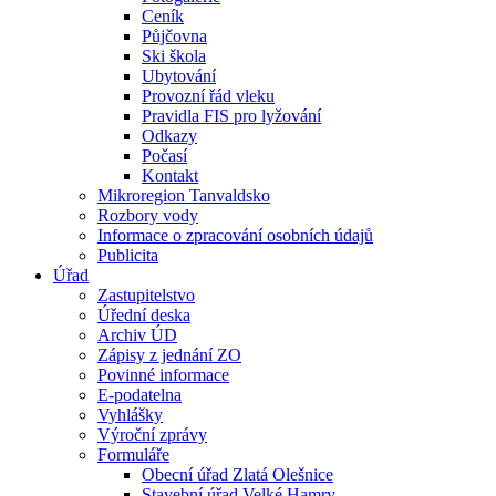
Ceník
Půjčovna
Ski škola
Ubytování
Provozní řád vleku
Pravidla FIS pro lyžování
Odkazy
Počasí
Kontakt
Mikroregion Tanvaldsko
Rozbory vody
Informace o zpracování osobních údajů
Publicita
Úřad
Zastupitelstvo
Úřední deska
Archiv ÚD
Zápisy z jednání ZO
Povinné informace
E-podatelna
Vyhlášky
Výroční zprávy
Formuláře
Obecní úřad Zlatá Olešnice
Stavební úřad Velké Hamry