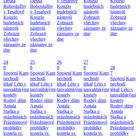
Desná
Desná
v Tesařově
Kouzlo
Kouzlo
Bohoslužby
Bohoslužby
Kouzlo
hudebních
hudebních
v Tesařově
v Tesařově
hudebních
nástrojů
nástrojů
Kouzlo
Kouzlo
nástrojů
Zobrazit
Zobrazit
hudebních
hudebních
Zobrazit
všechny
všechny
nástrojů
nástrojů
všechny
záznamy ze
záznamy ze
Zobrazit
Zobrazit
záznamy ze
dne
dne
všechny
všechny
dne
záznamy ze
záznamy ze
dne
dne
24
25
26
27
8
8
8
8
28
Spojení
Kam
Spojení
Kam
Spojení
Kam
Spojení
Kam
7
nechodí
nechodí
nechodí
nechodí
Spojení
Kam
lékař
Léto s
lékař
Léto s
lékař
Léto s
lékař
Léto s
nechodí
tanvaldskými
tanvaldskými
tanvaldskými
tanvaldskými
lékař
Léto s
kostely
kostely
kostely
kostely
tanvaldskými
Rodný dům
Rodný dům
Rodný dům
Rodný dům
kostely
Antala
Antala
Antala
Antala
Rodný dům
Staška o
Staška o
Staška o
Staška o
Antala
prázdninách
prázdninách
prázdninách
prázdninách
Staška o
Prázdninové
Prázdninové
Prázdninové
Prázdninové
prázdninách
prohlídky
prohlídky
prohlídky
prohlídky
Prázdninové
kostela sv.
kostela sv.
kostela sv.
kostela sv.
prohlídky