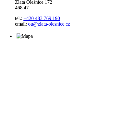
Zlatá Olešnice 172
468 47
tel.:
+420 483 769 190
email:
ou@zlata-olesnice.cz