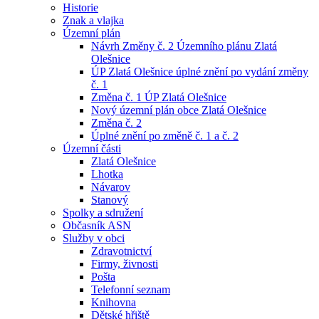
Historie
Znak a vlajka
Územní plán
Návrh Změny č. 2 Územního plánu Zlatá
Olešnice
ÚP Zlatá Olešnice úplné znění po vydání změny
č. 1
Změna č. 1 ÚP Zlatá Olešnice
Nový územní plán obce Zlatá Olešnice
Změna č. 2
Úplné znění po změně č. 1 a č. 2
Územní části
Zlatá Olešnice
Lhotka
Návarov
Stanový
Spolky a sdružení
Občasník ASN
Služby v obci
Zdravotnictví
Firmy, živnosti
Pošta
Telefonní seznam
Knihovna
Dětské hřiště