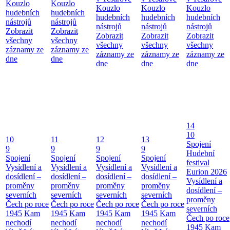
Kouzlo
Kouzlo
Kouzlo
Kouzlo
Kouzlo
hudebních
hudebních
hudebních
hudebních
hudebních
nástrojů
nástrojů
nástrojů
nástrojů
nástrojů
Zobrazit
Zobrazit
Zobrazit
Zobrazit
Zobrazit
všechny
všechny
všechny
všechny
všechny
záznamy ze
záznamy ze
záznamy ze
záznamy ze
záznamy ze
dne
dne
dne
dne
dne
14
10
10
11
12
13
Spojení
9
9
9
9
Hudební
Spojení
Spojení
Spojení
Spojení
festival
Vysídlení a
Vysídlení a
Vysídlení a
Vysídlení a
Eurion 2026
dosídlení –
dosídlení –
dosídlení –
dosídlení –
Vysídlení a
proměny
proměny
proměny
proměny
dosídlení –
severních
severních
severních
severních
proměny
Čech po roce
Čech po roce
Čech po roce
Čech po roce
severních
1945
Kam
1945
Kam
1945
Kam
1945
Kam
Čech po roce
nechodí
nechodí
nechodí
nechodí
1945
Kam