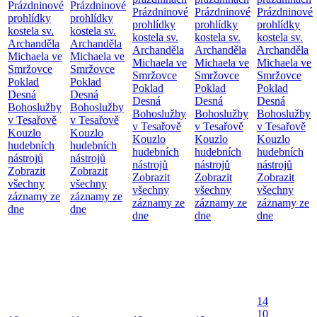
Prázdninové
Prázdninové
Prázdninové
Prázdninové
Prázdninové
prohlídky
prohlídky
prohlídky
prohlídky
prohlídky
kostela sv.
kostela sv.
kostela sv.
kostela sv.
kostela sv.
Archanděla
Archanděla
Archanděla
Archanděla
Archanděla
Michaela ve
Michaela ve
Michaela ve
Michaela ve
Michaela ve
Smržovce
Smržovce
Smržovce
Smržovce
Smržovce
Poklad
Poklad
Poklad
Poklad
Poklad
Desná
Desná
Desná
Desná
Desná
Bohoslužby
Bohoslužby
Bohoslužby
Bohoslužby
Bohoslužby
v Tesařově
v Tesařově
v Tesařově
v Tesařově
v Tesařově
Kouzlo
Kouzlo
Kouzlo
Kouzlo
Kouzlo
hudebních
hudebních
hudebních
hudebních
hudebních
nástrojů
nástrojů
nástrojů
nástrojů
nástrojů
Zobrazit
Zobrazit
Zobrazit
Zobrazit
Zobrazit
všechny
všechny
všechny
všechny
všechny
záznamy ze
záznamy ze
záznamy ze
záznamy ze
záznamy ze
dne
dne
dne
dne
dne
14
10