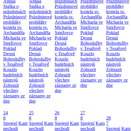
Antala
Antala
prázdninách
Prázdninové
Prázdninové
Staška o
Staška o
Prázdninové
prohlídky
prohlídky
prázdninách
prázdninách
prohlídky
kostela sv.
kostela sv.
Prázdninové
Prázdninové
kostela sv.
Archanděla
Archanděla
prohlídky
prohlídky
Archanděla
Michaela ve
Michaela ve
kostela sv.
kostela sv.
Michaela ve
Smržovce
Smržovce
Archanděla
Archanděla
Smržovce
Poklad
Poklad
Michaela ve
Michaela ve
Poklad
Desná
Desná
Smržovce
Smržovce
Desná
Bohoslužby
Bohoslužby
Poklad
Poklad
Bohoslužby
v Tesařově
v Tesařově
Desná
Desná
v Tesařově
Kouzlo
Kouzlo
Bohoslužby
Bohoslužby
Kouzlo
hudebních
hudebních
v Tesařově
v Tesařově
hudebních
nástrojů
nástrojů
Kouzlo
Kouzlo
nástrojů
Zobrazit
Zobrazit
hudebních
hudebních
Zobrazit
všechny
všechny
nástrojů
nástrojů
všechny
záznamy ze
záznamy ze
Zobrazit
Zobrazit
záznamy ze
dne
dne
všechny
všechny
dne
záznamy ze
záznamy ze
dne
dne
24
25
26
27
8
8
8
8
28
Spojení
Kam
Spojení
Kam
Spojení
Kam
Spojení
Kam
7
nechodí
nechodí
nechodí
nechodí
Spojení
Kam