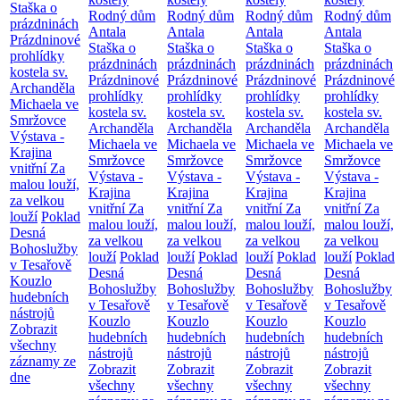
Staška o
Rodný dům
Rodný dům
Rodný dům
Rodný dům
prázdninách
Antala
Antala
Antala
Antala
Prázdninové
Staška o
Staška o
Staška o
Staška o
prohlídky
prázdninách
prázdninách
prázdninách
prázdninách
kostela sv.
Prázdninové
Prázdninové
Prázdninové
Prázdninové
Archanděla
prohlídky
prohlídky
prohlídky
prohlídky
Michaela ve
kostela sv.
kostela sv.
kostela sv.
kostela sv.
Smržovce
Archanděla
Archanděla
Archanděla
Archanděla
Výstava -
Michaela ve
Michaela ve
Michaela ve
Michaela ve
Krajina
Smržovce
Smržovce
Smržovce
Smržovce
vnitřní
Za
Výstava -
Výstava -
Výstava -
Výstava -
malou louží,
Krajina
Krajina
Krajina
Krajina
za velkou
vnitřní
Za
vnitřní
Za
vnitřní
Za
vnitřní
Za
louží
Poklad
malou louží,
malou louží,
malou louží,
malou louží,
Desná
za velkou
za velkou
za velkou
za velkou
Bohoslužby
louží
Poklad
louží
Poklad
louží
Poklad
louží
Poklad
v Tesařově
Desná
Desná
Desná
Desná
Kouzlo
Bohoslužby
Bohoslužby
Bohoslužby
Bohoslužby
hudebních
v Tesařově
v Tesařově
v Tesařově
v Tesařově
nástrojů
Kouzlo
Kouzlo
Kouzlo
Kouzlo
Zobrazit
hudebních
hudebních
hudebních
hudebních
všechny
nástrojů
nástrojů
nástrojů
nástrojů
záznamy ze
Zobrazit
Zobrazit
Zobrazit
Zobrazit
dne
všechny
všechny
všechny
všechny