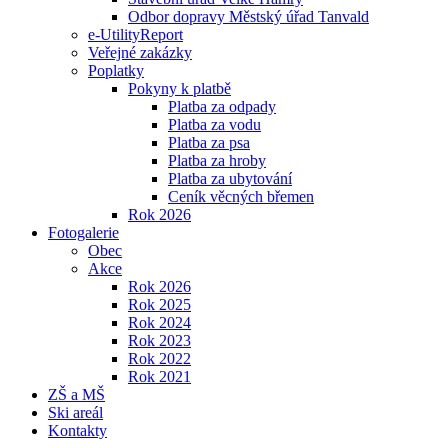
Odbor dopravy Městský úřad Tanvald
e-UtilityReport
Veřejné zakázky
Poplatky
Pokyny k platbě
Platba za odpady
Platba za vodu
Platba za psa
Platba za hroby
Platba za ubytování
Ceník věcných břemen
Rok 2026
Fotogalerie
Obec
Akce
Rok 2026
Rok 2025
Rok 2024
Rok 2023
Rok 2022
Rok 2021
ZŠ a MŠ
Ski areál
Kontakty