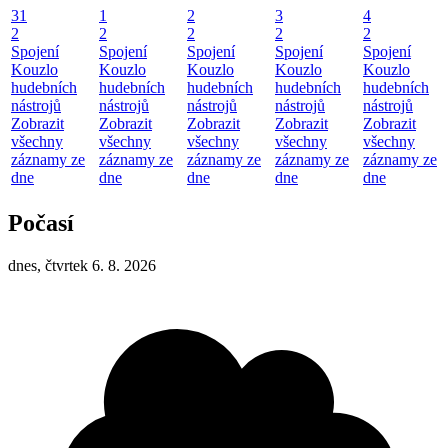
31
1
2
3
4
2
2
2
2
2
Spojení
Spojení
Spojení
Spojení
Spojení
Kouzlo
Kouzlo
Kouzlo
Kouzlo
Kouzlo
hudebních
hudebních
hudebních
hudebních
hudebních
nástrojů
nástrojů
nástrojů
nástrojů
nástrojů
Zobrazit
Zobrazit
Zobrazit
Zobrazit
Zobrazit
všechny
všechny
všechny
všechny
všechny
záznamy ze
záznamy ze
záznamy ze
záznamy ze
záznamy ze
dne
dne
dne
dne
dne
Počasí
dnes, čtvrtek 6. 8. 2026