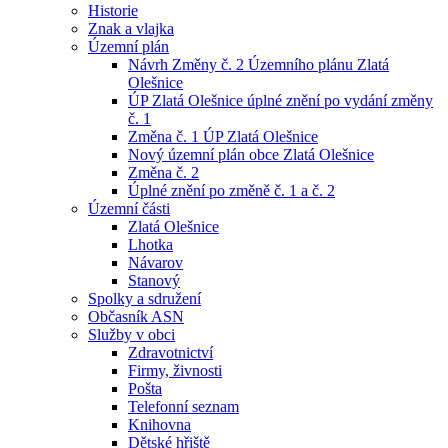
Historie
Znak a vlajka
Územní plán
Návrh Změny č. 2 Územního plánu Zlatá
Olešnice
ÚP Zlatá Olešnice úplné znění po vydání změny
č. 1
Změna č. 1 ÚP Zlatá Olešnice
Nový územní plán obce Zlatá Olešnice
Změna č. 2
Úplné znění po změně č. 1 a č. 2
Územní části
Zlatá Olešnice
Lhotka
Návarov
Stanový
Spolky a sdružení
Občasník ASN
Služby v obci
Zdravotnictví
Firmy, živnosti
Pošta
Telefonní seznam
Knihovna
Dětské hřiště