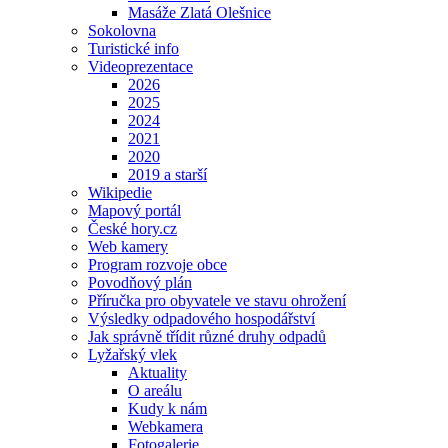
Masáže Zlatá Olešnice
Sokolovna
Turistické info
Videoprezentace
2026
2025
2024
2021
2020
2019 a starší
Wikipedie
Mapový portál
České hory.cz
Web kamery
Program rozvoje obce
Povodňový plán
Příručka pro obyvatele ve stavu ohrožení
Výsledky odpadového hospodářství
Jak správně třídit různé druhy odpadů
Lyžařský vlek
Aktuality
O areálu
Kudy k nám
Webkamera
Fotogalerie