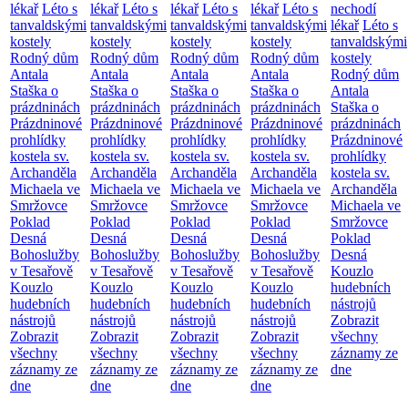
lékař
Léto s
lékař
Léto s
lékař
Léto s
lékař
Léto s
nechodí
tanvaldskými
tanvaldskými
tanvaldskými
tanvaldskými
lékař
Léto s
kostely
kostely
kostely
kostely
tanvaldskými
Rodný dům
Rodný dům
Rodný dům
Rodný dům
kostely
Antala
Antala
Antala
Antala
Rodný dům
Staška o
Staška o
Staška o
Staška o
Antala
prázdninách
prázdninách
prázdninách
prázdninách
Staška o
Prázdninové
Prázdninové
Prázdninové
Prázdninové
prázdninách
prohlídky
prohlídky
prohlídky
prohlídky
Prázdninové
kostela sv.
kostela sv.
kostela sv.
kostela sv.
prohlídky
Archanděla
Archanděla
Archanděla
Archanděla
kostela sv.
Michaela ve
Michaela ve
Michaela ve
Michaela ve
Archanděla
Smržovce
Smržovce
Smržovce
Smržovce
Michaela ve
Poklad
Poklad
Poklad
Poklad
Smržovce
Desná
Desná
Desná
Desná
Poklad
Bohoslužby
Bohoslužby
Bohoslužby
Bohoslužby
Desná
v Tesařově
v Tesařově
v Tesařově
v Tesařově
Kouzlo
Kouzlo
Kouzlo
Kouzlo
Kouzlo
hudebních
hudebních
hudebních
hudebních
hudebních
nástrojů
nástrojů
nástrojů
nástrojů
nástrojů
Zobrazit
Zobrazit
Zobrazit
Zobrazit
Zobrazit
všechny
všechny
všechny
všechny
všechny
záznamy ze
záznamy ze
záznamy ze
záznamy ze
záznamy ze
dne
dne
dne
dne
dne