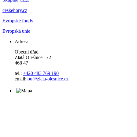
ceskehory.cz
Evropské fondy
Evropská unie
Adresa
Obecní úřad
Zlatá Olešnice 172
468 47
tel.:
+420 483 769 190
email:
ou@zlata-olesnice.cz