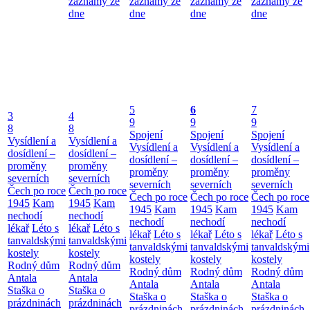
záznamy ze
záznamy ze
záznamy ze
záznamy ze
dne
dne
dne
dne
5
6
7
3
4
9
9
9
8
8
Spojení
Spojení
Spojení
Vysídlení a
Vysídlení a
Vysídlení a
Vysídlení a
Vysídlení a
dosídlení –
dosídlení –
dosídlení –
dosídlení –
dosídlení –
proměny
proměny
proměny
proměny
proměny
severních
severních
severních
severních
severních
Čech po roce
Čech po roce
Čech po roce
Čech po roce
Čech po roce
1945
Kam
1945
Kam
1945
Kam
1945
Kam
1945
Kam
nechodí
nechodí
nechodí
nechodí
nechodí
lékař
Léto s
lékař
Léto s
lékař
Léto s
lékař
Léto s
lékař
Léto s
tanvaldskými
tanvaldskými
tanvaldskými
tanvaldskými
tanvaldskými
kostely
kostely
kostely
kostely
kostely
Rodný dům
Rodný dům
Rodný dům
Rodný dům
Rodný dům
Antala
Antala
Antala
Antala
Antala
Staška o
Staška o
Staška o
Staška o
Staška o
prázdninách
prázdninách
prázdninách
prázdninách
prázdninách