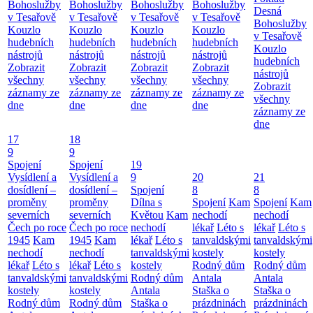
Bohoslužby
Bohoslužby
Bohoslužby
Bohoslužby
Desná
v Tesařově
v Tesařově
v Tesařově
v Tesařově
Bohoslužby
Kouzlo
Kouzlo
Kouzlo
Kouzlo
v Tesařově
hudebních
hudebních
hudebních
hudebních
Kouzlo
nástrojů
nástrojů
nástrojů
nástrojů
hudebních
Zobrazit
Zobrazit
Zobrazit
Zobrazit
nástrojů
všechny
všechny
všechny
všechny
Zobrazit
záznamy ze
záznamy ze
záznamy ze
záznamy ze
všechny
dne
dne
dne
dne
záznamy ze
dne
17
18
9
9
Spojení
Spojení
19
Vysídlení a
Vysídlení a
9
20
21
dosídlení –
dosídlení –
Spojení
8
8
proměny
proměny
Dílna s
Spojení
Kam
Spojení
Kam
severních
severních
Květou
Kam
nechodí
nechodí
Čech po roce
Čech po roce
nechodí
lékař
Léto s
lékař
Léto s
1945
Kam
1945
Kam
lékař
Léto s
tanvaldskými
tanvaldskými
nechodí
nechodí
tanvaldskými
kostely
kostely
lékař
Léto s
lékař
Léto s
kostely
Rodný dům
Rodný dům
tanvaldskými
tanvaldskými
Rodný dům
Antala
Antala
kostely
kostely
Antala
Staška o
Staška o
Rodný dům
Rodný dům
Staška o
prázdninách
prázdninách