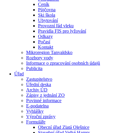
Ceník
Půjčovna
Ski škola
Ubytování
Provozní řád vleku
Pravidla FIS pro lyžování
Odkazy
Počasí
Kontakt
Mikroregion Tanvaldsko
Rozbory vody
Informace o zpracování osobních údajů
Publicita
Úřad
Zastupitelstvo
Úřední deska
Archiv ÚD
Zápisy z jednání ZO
Povinné informace
E-podatelna
Vyhlášky
Výroční zprávy
Formuláře
Obecní úřad Zlatá Olešnice
Stavební úřad Velké Hamry