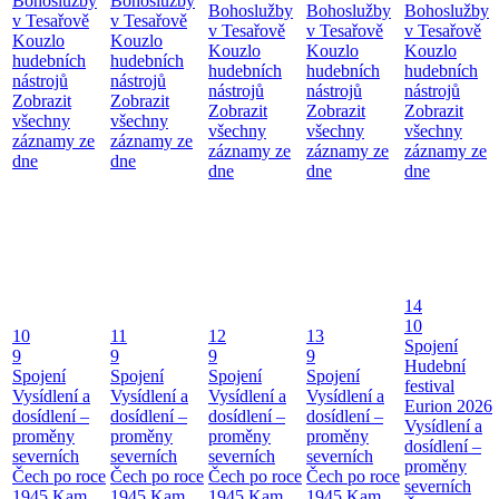
Bohoslužby
Bohoslužby
Bohoslužby
Bohoslužby
Bohoslužby
v Tesařově
v Tesařově
v Tesařově
v Tesařově
v Tesařově
Kouzlo
Kouzlo
Kouzlo
Kouzlo
Kouzlo
hudebních
hudebních
hudebních
hudebních
hudebních
nástrojů
nástrojů
nástrojů
nástrojů
nástrojů
Zobrazit
Zobrazit
Zobrazit
Zobrazit
Zobrazit
všechny
všechny
všechny
všechny
všechny
záznamy ze
záznamy ze
záznamy ze
záznamy ze
záznamy ze
dne
dne
dne
dne
dne
14
10
10
11
12
13
Spojení
9
9
9
9
Hudební
Spojení
Spojení
Spojení
Spojení
festival
Vysídlení a
Vysídlení a
Vysídlení a
Vysídlení a
Eurion 2026
dosídlení –
dosídlení –
dosídlení –
dosídlení –
Vysídlení a
proměny
proměny
proměny
proměny
dosídlení –
severních
severních
severních
severních
proměny
Čech po roce
Čech po roce
Čech po roce
Čech po roce
severních
1945
Kam
1945
Kam
1945
Kam
1945
Kam