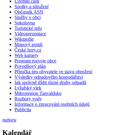
Územní části
Spolky a sdružení
Občasník ASN
Služby v obci
Sokolovna
Turistické info
Videoprezentace
Wikipedie
Mapový portál
České hory.cz
Web kamery
Program rozvoje obce
Povodňový plán
Příručka pro obyvatele ve stavu ohrožení
Výsledky odpadového hospodářství
Jak správně třídit různé druhy odpadů
Lyžařský vlek
Mikroregion Tanvaldsko
Rozbory vody
Informace o zpracování osobních údajů
Publicita
nahoru
Kalendář