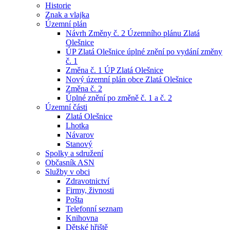
Historie
Znak a vlajka
Územní plán
Návrh Změny č. 2 Územního plánu Zlatá
Olešnice
ÚP Zlatá Olešnice úplné znění po vydání změny
č. 1
Změna č. 1 ÚP Zlatá Olešnice
Nový územní plán obce Zlatá Olešnice
Změna č. 2
Úplné znění po změně č. 1 a č. 2
Územní části
Zlatá Olešnice
Lhotka
Návarov
Stanový
Spolky a sdružení
Občasník ASN
Služby v obci
Zdravotnictví
Firmy, živnosti
Pošta
Telefonní seznam
Knihovna
Dětské hřiště