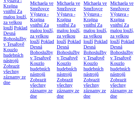
Výstava -
Michaela ve
Michaela ve
Michaela ve
Michaela ve
Krajina
Smržovce
Smržovce
Smržovce
Smržovce
vnitřní
Za
Výstava -
Výstava -
Výstava -
Výstava -
malou louží,
Krajina
Krajina
Krajina
Krajina
za velkou
vnitřní
Za
vnitřní
Za
vnitřní
Za
vnitřní
Za
louží
Poklad
malou louží,
malou louží,
malou louží,
malou louží,
Desná
za velkou
za velkou
za velkou
za velkou
Bohoslužby
louží
Poklad
louží
Poklad
louží
Poklad
louží
Poklad
v Tesařově
Desná
Desná
Desná
Desná
Kouzlo
Bohoslužby
Bohoslužby
Bohoslužby
Bohoslužby
hudebních
v Tesařově
v Tesařově
v Tesařově
v Tesařově
nástrojů
Kouzlo
Kouzlo
Kouzlo
Kouzlo
Zobrazit
hudebních
hudebních
hudebních
hudebních
všechny
nástrojů
nástrojů
nástrojů
nástrojů
záznamy ze
Zobrazit
Zobrazit
Zobrazit
Zobrazit
dne
všechny
všechny
všechny
všechny
záznamy ze
záznamy ze
záznamy ze
záznamy ze
dne
dne
dne
dne