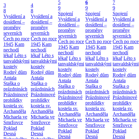
5
6
7
3
4
9
9
9
8
8
Spojení
Spojení
Spojení
Vysídlení a
Vysídlení a
Vysídlení a
Vysídlení a
Vysídlení a
dosídlení –
dosídlení –
dosídlení –
dosídlení –
dosídlení –
proměny
proměny
proměny
proměny
proměny
severních
severních
severních
severních
severních
Čech po roce
Čech po roce
Čech po roce
Čech po roce
Čech po roce
1945
Kam
1945
Kam
1945
Kam
1945
Kam
1945
Kam
nechodí
nechodí
nechodí
nechodí
nechodí
lékař
Léto s
lékař
Léto s
lékař
Léto s
lékař
Léto s
lékař
Léto s
tanvaldskými
tanvaldskými
tanvaldskými
tanvaldskými
tanvaldskými
kostely
kostely
kostely
kostely
kostely
Rodný dům
Rodný dům
Rodný dům
Rodný dům
Rodný dům
Antala
Antala
Antala
Antala
Antala
Staška o
Staška o
Staška o
Staška o
Staška o
prázdninách
prázdninách
prázdninách
prázdninách
prázdninách
Prázdninové
Prázdninové
Prázdninové
Prázdninové
Prázdninové
prohlídky
prohlídky
prohlídky
prohlídky
prohlídky
kostela sv.
kostela sv.
kostela sv.
kostela sv.
kostela sv.
Archanděla
Archanděla
Archanděla
Archanděla
Archanděla
Michaela ve
Michaela ve
Michaela ve
Michaela ve
Michaela ve
Smržovce
Smržovce
Smržovce
Smržovce
Smržovce
Poklad
Poklad
Poklad
Poklad
Poklad
Desná
Desná
Desná
Desná
Desná