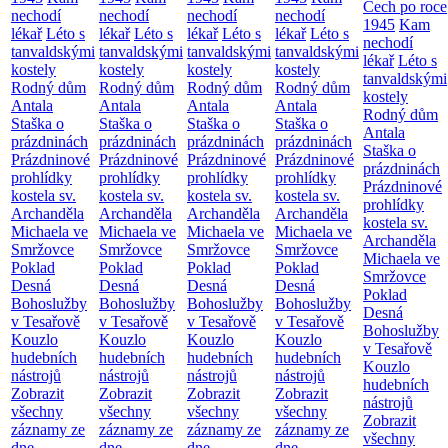
Čech po roce
nechodí
nechodí
nechodí
nechodí
1945
Kam
lékař
Léto s
lékař
Léto s
lékař
Léto s
lékař
Léto s
nechodí
tanvaldskými
tanvaldskými
tanvaldskými
tanvaldskými
lékař
Léto s
kostely
kostely
kostely
kostely
tanvaldskými
Rodný dům
Rodný dům
Rodný dům
Rodný dům
kostely
Antala
Antala
Antala
Antala
Rodný dům
Staška o
Staška o
Staška o
Staška o
Antala
prázdninách
prázdninách
prázdninách
prázdninách
Staška o
Prázdninové
Prázdninové
Prázdninové
Prázdninové
prázdninách
prohlídky
prohlídky
prohlídky
prohlídky
Prázdninové
kostela sv.
kostela sv.
kostela sv.
kostela sv.
prohlídky
Archanděla
Archanděla
Archanděla
Archanděla
kostela sv.
Michaela ve
Michaela ve
Michaela ve
Michaela ve
Archanděla
Smržovce
Smržovce
Smržovce
Smržovce
Michaela ve
Poklad
Poklad
Poklad
Poklad
Smržovce
Desná
Desná
Desná
Desná
Poklad
Bohoslužby
Bohoslužby
Bohoslužby
Bohoslužby
Desná
v Tesařově
v Tesařově
v Tesařově
v Tesařově
Bohoslužby
Kouzlo
Kouzlo
Kouzlo
Kouzlo
v Tesařově
hudebních
hudebních
hudebních
hudebních
Kouzlo
nástrojů
nástrojů
nástrojů
nástrojů
hudebních
Zobrazit
Zobrazit
Zobrazit
Zobrazit
nástrojů
všechny
všechny
všechny
všechny
Zobrazit
záznamy ze
záznamy ze
záznamy ze
záznamy ze
všechny
dne
dne
dne
dne