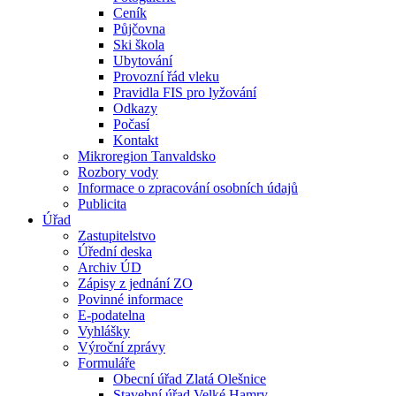
Ceník
Půjčovna
Ski škola
Ubytování
Provozní řád vleku
Pravidla FIS pro lyžování
Odkazy
Počasí
Kontakt
Mikroregion Tanvaldsko
Rozbory vody
Informace o zpracování osobních údajů
Publicita
Úřad
Zastupitelstvo
Úřední deska
Archiv ÚD
Zápisy z jednání ZO
Povinné informace
E-podatelna
Vyhlášky
Výroční zprávy
Formuláře
Obecní úřad Zlatá Olešnice
Stavební úřad Velké Hamry