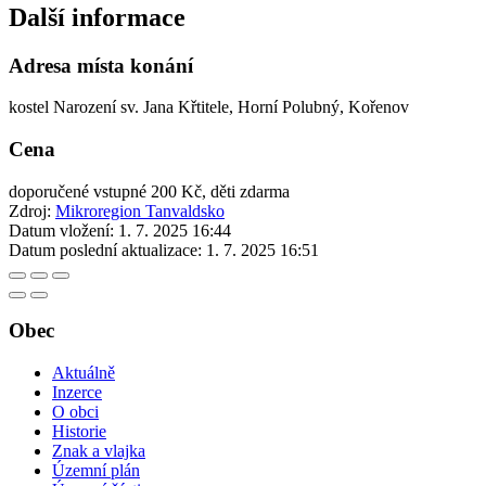
Další informace
Adresa místa konání
kostel Narození sv. Jana Křtitele, Horní Polubný, Kořenov
Cena
doporučené vstupné 200 Kč, děti zdarma
Zdroj:
Mikroregion Tanvaldsko
Datum vložení:
1. 7. 2025 16:44
Datum poslední aktualizace:
1. 7. 2025 16:51
Obec
Aktuálně
Inzerce
O obci
Historie
Znak a vlajka
Územní plán