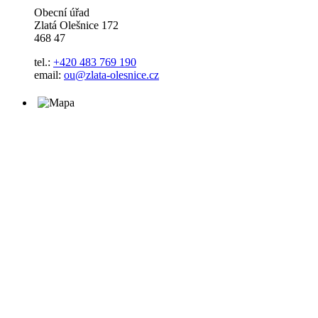
Obecní úřad
Zlatá Olešnice 172
468 47
tel.:
+420 483 769 190
email:
ou@zlata-olesnice.cz