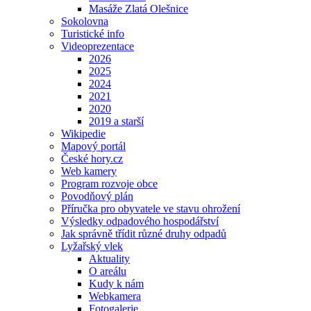
Masáže Zlatá Olešnice
Sokolovna
Turistické info
Videoprezentace
2026
2025
2024
2021
2020
2019 a starší
Wikipedie
Mapový portál
České hory.cz
Web kamery
Program rozvoje obce
Povodňový plán
Příručka pro obyvatele ve stavu ohrožení
Výsledky odpadového hospodářství
Jak správně třídit různé druhy odpadů
Lyžařský vlek
Aktuality
O areálu
Kudy k nám
Webkamera
Fotogalerie