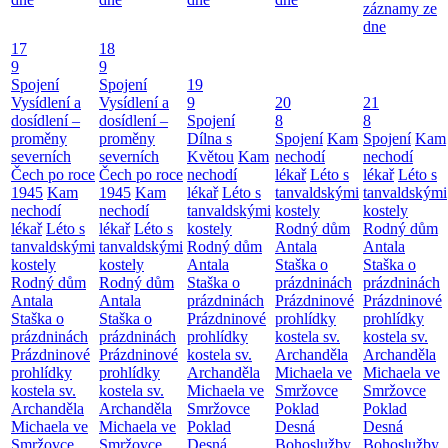
záznamy ze
dne
17
18
9
9
Spojení
Spojení
19
Vysídlení a
Vysídlení a
9
20
21
dosídlení –
dosídlení –
Spojení
8
8
proměny
proměny
Dílna s
Spojení
Kam
Spojení
Kam
severních
severních
Květou
Kam
nechodí
nechodí
Čech po roce
Čech po roce
nechodí
lékař
Léto s
lékař
Léto s
1945
Kam
1945
Kam
lékař
Léto s
tanvaldskými
tanvaldskými
nechodí
nechodí
tanvaldskými
kostely
kostely
lékař
Léto s
lékař
Léto s
kostely
Rodný dům
Rodný dům
tanvaldskými
tanvaldskými
Rodný dům
Antala
Antala
kostely
kostely
Antala
Staška o
Staška o
Rodný dům
Rodný dům
Staška o
prázdninách
prázdninách
Antala
Antala
prázdninách
Prázdninové
Prázdninové
Staška o
Staška o
Prázdninové
prohlídky
prohlídky
prázdninách
prázdninách
prohlídky
kostela sv.
kostela sv.
Prázdninové
Prázdninové
kostela sv.
Archanděla
Archanděla
prohlídky
prohlídky
Archanděla
Michaela ve
Michaela ve
kostela sv.
kostela sv.
Michaela ve
Smržovce
Smržovce
Archanděla
Archanděla
Smržovce
Poklad
Poklad
Michaela ve
Michaela ve
Poklad
Desná
Desná
Smržovce
Smržovce
Desná
Bohoslužby
Bohoslužby