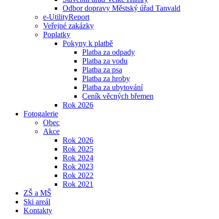
Odbor dopravy Městský úřad Tanvald
e-UtilityReport
Veřejné zakázky
Poplatky
Pokyny k platbě
Platba za odpady
Platba za vodu
Platba za psa
Platba za hroby
Platba za ubytování
Ceník věcných břemen
Rok 2026
Fotogalerie
Obec
Akce
Rok 2026
Rok 2025
Rok 2024
Rok 2023
Rok 2022
Rok 2021
ZŠ a MŠ
Ski areál
Kontakty