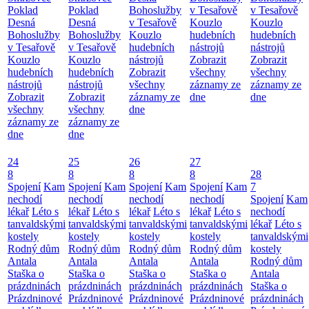
Poklad
Poklad
Bohoslužby
v Tesařově
v Tesařově
Desná
Desná
v Tesařově
Kouzlo
Kouzlo
Bohoslužby
Bohoslužby
Kouzlo
hudebních
hudebních
v Tesařově
v Tesařově
hudebních
nástrojů
nástrojů
Kouzlo
Kouzlo
nástrojů
Zobrazit
Zobrazit
hudebních
hudebních
Zobrazit
všechny
všechny
nástrojů
nástrojů
všechny
záznamy ze
záznamy ze
Zobrazit
Zobrazit
záznamy ze
dne
dne
všechny
všechny
dne
záznamy ze
záznamy ze
dne
dne
24
25
26
27
8
8
8
8
28
Spojení
Kam
Spojení
Kam
Spojení
Kam
Spojení
Kam
7
nechodí
nechodí
nechodí
nechodí
Spojení
Kam
lékař
Léto s
lékař
Léto s
lékař
Léto s
lékař
Léto s
nechodí
tanvaldskými
tanvaldskými
tanvaldskými
tanvaldskými
lékař
Léto s
kostely
kostely
kostely
kostely
tanvaldskými
Rodný dům
Rodný dům
Rodný dům
Rodný dům
kostely
Antala
Antala
Antala
Antala
Rodný dům
Staška o
Staška o
Staška o
Staška o
Antala
prázdninách
prázdninách
prázdninách
prázdninách
Staška o
Prázdninové
Prázdninové
Prázdninové
Prázdninové
prázdninách