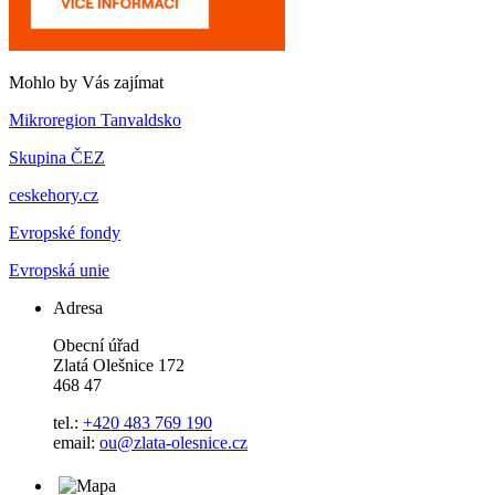
Mohlo by Vás zajímat
Mikroregion Tanvaldsko
Skupina ČEZ
ceskehory.cz
Evropské fondy
Evropská unie
Adresa
Obecní úřad
Zlatá Olešnice 172
468 47
tel.:
+420 483 769 190
email:
ou@zlata-olesnice.cz