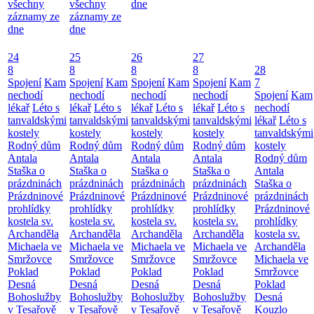
všechny
všechny
dne
záznamy ze
záznamy ze
dne
dne
24
25
26
27
8
8
8
8
28
Spojení
Kam
Spojení
Kam
Spojení
Kam
Spojení
Kam
7
nechodí
nechodí
nechodí
nechodí
Spojení
Kam
lékař
Léto s
lékař
Léto s
lékař
Léto s
lékař
Léto s
nechodí
tanvaldskými
tanvaldskými
tanvaldskými
tanvaldskými
lékař
Léto s
kostely
kostely
kostely
kostely
tanvaldskými
Rodný dům
Rodný dům
Rodný dům
Rodný dům
kostely
Antala
Antala
Antala
Antala
Rodný dům
Staška o
Staška o
Staška o
Staška o
Antala
prázdninách
prázdninách
prázdninách
prázdninách
Staška o
Prázdninové
Prázdninové
Prázdninové
Prázdninové
prázdninách
prohlídky
prohlídky
prohlídky
prohlídky
Prázdninové
kostela sv.
kostela sv.
kostela sv.
kostela sv.
prohlídky
Archanděla
Archanděla
Archanděla
Archanděla
kostela sv.
Michaela ve
Michaela ve
Michaela ve
Michaela ve
Archanděla
Smržovce
Smržovce
Smržovce
Smržovce
Michaela ve
Poklad
Poklad
Poklad
Poklad
Smržovce
Desná
Desná
Desná
Desná
Poklad
Bohoslužby
Bohoslužby
Bohoslužby
Bohoslužby
Desná
v Tesařově
v Tesařově
v Tesařově
v Tesařově
Kouzlo