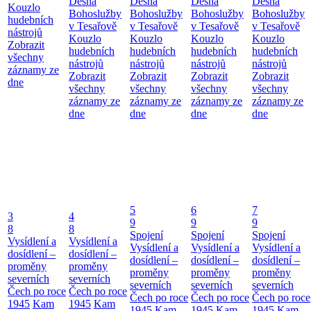
Desná
Desná
Desná
Desná
Kouzlo
Bohoslužby
Bohoslužby
Bohoslužby
Bohoslužby
hudebních
v Tesařově
v Tesařově
v Tesařově
v Tesařově
nástrojů
Kouzlo
Kouzlo
Kouzlo
Kouzlo
Zobrazit
hudebních
hudebních
hudebních
hudebních
všechny
nástrojů
nástrojů
nástrojů
nástrojů
záznamy ze
Zobrazit
Zobrazit
Zobrazit
Zobrazit
dne
všechny
všechny
všechny
všechny
záznamy ze
záznamy ze
záznamy ze
záznamy ze
dne
dne
dne
dne
5
6
7
3
4
9
9
9
8
8
Spojení
Spojení
Spojení
Vysídlení a
Vysídlení a
Vysídlení a
Vysídlení a
Vysídlení a
dosídlení –
dosídlení –
dosídlení –
dosídlení –
dosídlení –
proměny
proměny
proměny
proměny
proměny
severních
severních
severních
severních
severních
Čech po roce
Čech po roce
Čech po roce
Čech po roce
Čech po roce
1945
Kam
1945
Kam
1945
Kam
1945
Kam
1945
Kam