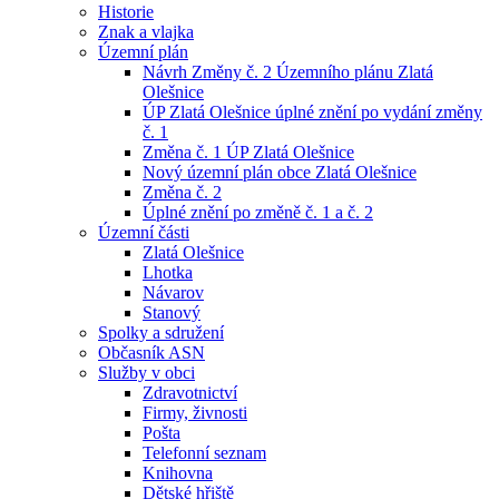
Historie
Znak a vlajka
Územní plán
Návrh Změny č. 2 Územního plánu Zlatá
Olešnice
ÚP Zlatá Olešnice úplné znění po vydání změny
č. 1
Změna č. 1 ÚP Zlatá Olešnice
Nový územní plán obce Zlatá Olešnice
Změna č. 2
Úplné znění po změně č. 1 a č. 2
Územní části
Zlatá Olešnice
Lhotka
Návarov
Stanový
Spolky a sdružení
Občasník ASN
Služby v obci
Zdravotnictví
Firmy, živnosti
Pošta
Telefonní seznam
Knihovna
Dětské hřiště