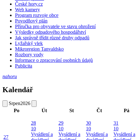
České hory.cz
Web kamery
Program rozvoje obce
Povodňový plán
Příručka pro obyvatele ve stavu ohrožení
Výsledky odpadového hospodářství
Jak správně třídit různé druhy odpadů
Lyžařský vlek
Mikroregion Tanvaldsko
Rozbory vody
Informace o zpracování osobních údajů
Publicita
nahoru
Kalendář
Srpen
2026
Po
Út
St
Čt
Pá
28
29
30
31
10
10
10
10
Vysídlení a
Vysídlení a
Vysídlení a
Vysídlení a
27
dosídlení –
dosídlení –
dosídlení –
dosídlení –