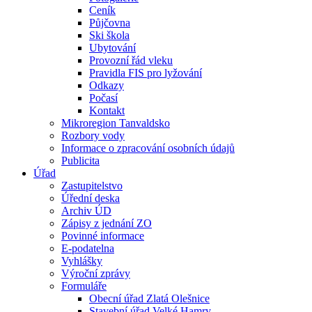
Ceník
Půjčovna
Ski škola
Ubytování
Provozní řád vleku
Pravidla FIS pro lyžování
Odkazy
Počasí
Kontakt
Mikroregion Tanvaldsko
Rozbory vody
Informace o zpracování osobních údajů
Publicita
Úřad
Zastupitelstvo
Úřední deska
Archiv ÚD
Zápisy z jednání ZO
Povinné informace
E-podatelna
Vyhlášky
Výroční zprávy
Formuláře
Obecní úřad Zlatá Olešnice
Stavební úřad Velké Hamry