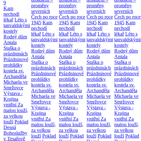
9
proměny
proměny
proměny
proměny
Kam
severních
severních
severních
severních
nechodí
Čech po roce
Čech po roce
Čech po roce
Čech po roce
lékař
Léto s
1945
Kam
1945
Kam
1945
Kam
1945
Kam
tanvaldskými
nechodí
nechodí
nechodí
nechodí
kostely
lékař
Léto s
lékař
Léto s
lékař
Léto s
lékař
Léto s
Rodný dům
tanvaldskými
tanvaldskými
tanvaldskými
tanvaldskými
Antala
kostely
kostely
kostely
kostely
Staška o
Rodný dům
Rodný dům
Rodný dům
Rodný dům
prázdninách
Antala
Antala
Antala
Antala
Prázdninové
Staška o
Staška o
Staška o
Staška o
prohlídky
prázdninách
prázdninách
prázdninách
prázdninách
kostela sv.
Prázdninové
Prázdninové
Prázdninové
Prázdninové
Archanděla
prohlídky
prohlídky
prohlídky
prohlídky
Michaela ve
kostela sv.
kostela sv.
kostela sv.
kostela sv.
Smržovce
Archanděla
Archanděla
Archanděla
Archanděla
Výstava -
Michaela ve
Michaela ve
Michaela ve
Michaela ve
Krajina
Smržovce
Smržovce
Smržovce
Smržovce
vnitřní
Za
Výstava -
Výstava -
Výstava -
Výstava -
malou louží,
Krajina
Krajina
Krajina
Krajina
za velkou
vnitřní
Za
vnitřní
Za
vnitřní
Za
vnitřní
Za
louží
Poklad
malou louží,
malou louží,
malou louží,
malou louží,
Desná
za velkou
za velkou
za velkou
za velkou
Bohoslužby
louží
Poklad
louží
Poklad
louží
Poklad
louží
Poklad
v Tesařově