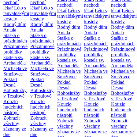
nechodí
nechodí
nechodí
nechodí
nechodí
lékař
Léto s
lékař
Léto s
lékař
Léto s
lékař
Léto s
lékař
Léto s
tanvaldskými
tanvaldskými
tanvaldskými
tanvaldskými
tanvaldskými
kostely
kostely
kostely
kostely
kostely
Rodný dům
Rodný dům
Rodný dům
Rodný dům
Rodný dům
Antala
Antala
Antala
Antala
Antala
Staška o
Staška o
Staška o
Staška o
Staška o
prázdninách
prázdninách
prázdninách
prázdninách
prázdninách
Prázdninové
Prázdninové
Prázdninové
Prázdninové
Prázdninové
prohlídky
prohlídky
prohlídky
prohlídky
prohlídky
kostela sv.
kostela sv.
kostela sv.
kostela sv.
kostela sv.
Archanděla
Archanděla
Archanděla
Archanděla
Archanděla
Michaela ve
Michaela ve
Michaela ve
Michaela ve
Michaela ve
Smržovce
Smržovce
Smržovce
Smržovce
Smržovce
Poklad
Poklad
Poklad
Poklad
Poklad
Desná
Desná
Desná
Desná
Desná
Bohoslužby
Bohoslužby
Bohoslužby
Bohoslužby
Bohoslužby
v Tesařově
v Tesařově
v Tesařově
v Tesařově
v Tesařově
Kouzlo
Kouzlo
Kouzlo
Kouzlo
Kouzlo
hudebních
hudebních
hudebních
hudebních
hudebních
nástrojů
nástrojů
nástrojů
nástrojů
nástrojů
Zobrazit
Zobrazit
Zobrazit
Zobrazit
Zobrazit
všechny
všechny
všechny
všechny
všechny
záznamy ze
záznamy ze
záznamy ze
záznamy ze
záznamy ze
dne
dne