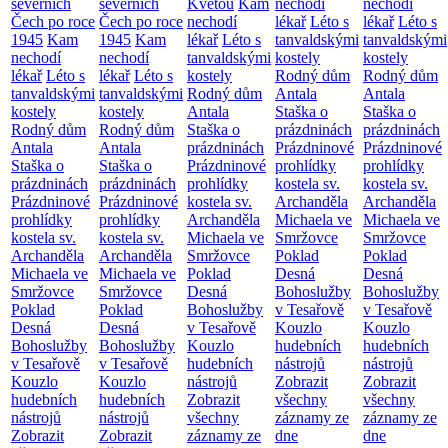
severních
severních
Květou
Kam
nechodí
nechodí
Čech po roce
Čech po roce
nechodí
lékař
Léto s
lékař
Léto s
1945
Kam
1945
Kam
lékař
Léto s
tanvaldskými
tanvaldskými
nechodí
nechodí
tanvaldskými
kostely
kostely
lékař
Léto s
lékař
Léto s
kostely
Rodný dům
Rodný dům
tanvaldskými
tanvaldskými
Rodný dům
Antala
Antala
kostely
kostely
Antala
Staška o
Staška o
Rodný dům
Rodný dům
Staška o
prázdninách
prázdninách
Antala
Antala
prázdninách
Prázdninové
Prázdninové
Staška o
Staška o
Prázdninové
prohlídky
prohlídky
prázdninách
prázdninách
prohlídky
kostela sv.
kostela sv.
Prázdninové
Prázdninové
kostela sv.
Archanděla
Archanděla
prohlídky
prohlídky
Archanděla
Michaela ve
Michaela ve
kostela sv.
kostela sv.
Michaela ve
Smržovce
Smržovce
Archanděla
Archanděla
Smržovce
Poklad
Poklad
Michaela ve
Michaela ve
Poklad
Desná
Desná
Smržovce
Smržovce
Desná
Bohoslužby
Bohoslužby
Poklad
Poklad
Bohoslužby
v Tesařově
v Tesařově
Desná
Desná
v Tesařově
Kouzlo
Kouzlo
Bohoslužby
Bohoslužby
Kouzlo
hudebních
hudebních
v Tesařově
v Tesařově
hudebních
nástrojů
nástrojů
Kouzlo
Kouzlo
nástrojů
Zobrazit
Zobrazit
hudebních
hudebních
Zobrazit
všechny
všechny
nástrojů
nástrojů
všechny
záznamy ze
záznamy ze
Zobrazit
Zobrazit
záznamy ze
dne
dne