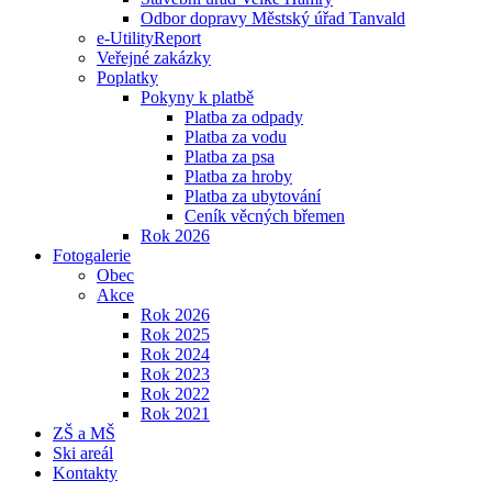
Odbor dopravy Městský úřad Tanvald
e-UtilityReport
Veřejné zakázky
Poplatky
Pokyny k platbě
Platba za odpady
Platba za vodu
Platba za psa
Platba za hroby
Platba za ubytování
Ceník věcných břemen
Rok 2026
Fotogalerie
Obec
Akce
Rok 2026
Rok 2025
Rok 2024
Rok 2023
Rok 2022
Rok 2021
ZŠ a MŠ
Ski areál
Kontakty