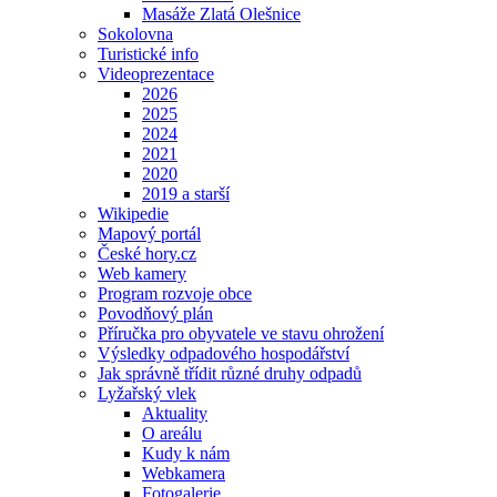
Masáže Zlatá Olešnice
Sokolovna
Turistické info
Videoprezentace
2026
2025
2024
2021
2020
2019 a starší
Wikipedie
Mapový portál
České hory.cz
Web kamery
Program rozvoje obce
Povodňový plán
Příručka pro obyvatele ve stavu ohrožení
Výsledky odpadového hospodářství
Jak správně třídit různé druhy odpadů
Lyžařský vlek
Aktuality
O areálu
Kudy k nám
Webkamera
Fotogalerie