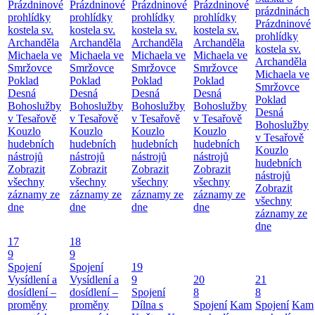
Prázdninové
Prázdninové
Prázdninové
Prázdninové
prázdninách
prohlídky
prohlídky
prohlídky
prohlídky
Prázdninové
kostela sv.
kostela sv.
kostela sv.
kostela sv.
prohlídky
Archanděla
Archanděla
Archanděla
Archanděla
kostela sv.
Michaela ve
Michaela ve
Michaela ve
Michaela ve
Archanděla
Smržovce
Smržovce
Smržovce
Smržovce
Michaela ve
Poklad
Poklad
Poklad
Poklad
Smržovce
Desná
Desná
Desná
Desná
Poklad
Bohoslužby
Bohoslužby
Bohoslužby
Bohoslužby
Desná
v Tesařově
v Tesařově
v Tesařově
v Tesařově
Bohoslužby
Kouzlo
Kouzlo
Kouzlo
Kouzlo
v Tesařově
hudebních
hudebních
hudebních
hudebních
Kouzlo
nástrojů
nástrojů
nástrojů
nástrojů
hudebních
Zobrazit
Zobrazit
Zobrazit
Zobrazit
nástrojů
všechny
všechny
všechny
všechny
Zobrazit
záznamy ze
záznamy ze
záznamy ze
záznamy ze
všechny
dne
dne
dne
dne
záznamy ze
dne
17
18
9
9
Spojení
Spojení
19
Vysídlení a
Vysídlení a
9
20
21
dosídlení –
dosídlení –
Spojení
8
8
proměny
proměny
Dílna s
Spojení
Kam
Spojení
Kam