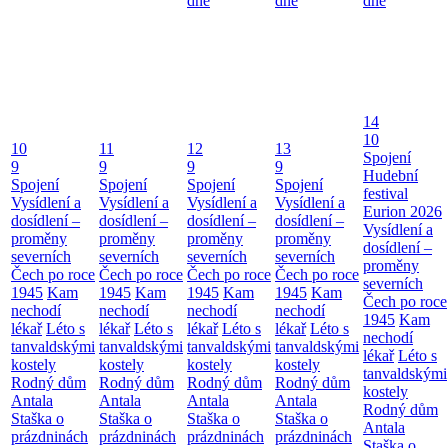
dne
dne
dne
14
10
10
11
12
13
Spojení
9
9
9
9
Hudební
Spojení
Spojení
Spojení
Spojení
festival
Vysídlení a
Vysídlení a
Vysídlení a
Vysídlení a
Eurion 2026
dosídlení –
dosídlení –
dosídlení –
dosídlení –
Vysídlení a
proměny
proměny
proměny
proměny
dosídlení –
severních
severních
severních
severních
proměny
Čech po roce
Čech po roce
Čech po roce
Čech po roce
severních
1945
Kam
1945
Kam
1945
Kam
1945
Kam
Čech po roce
nechodí
nechodí
nechodí
nechodí
1945
Kam
lékař
Léto s
lékař
Léto s
lékař
Léto s
lékař
Léto s
nechodí
tanvaldskými
tanvaldskými
tanvaldskými
tanvaldskými
lékař
Léto s
kostely
kostely
kostely
kostely
tanvaldskými
Rodný dům
Rodný dům
Rodný dům
Rodný dům
kostely
Antala
Antala
Antala
Antala
Rodný dům
Staška o
Staška o
Staška o
Staška o
Antala
prázdninách
prázdninách
prázdninách
prázdninách
Staška o