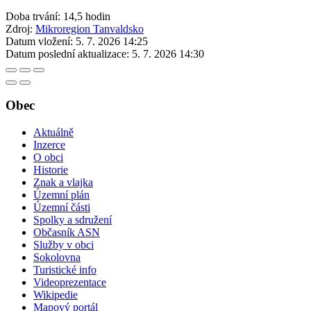
Doba trvání: 14,5 hodin
Zdroj:
Mikroregion Tanvaldsko
Datum vložení:
5. 7. 2026 14:25
Datum poslední aktualizace:
5. 7. 2026 14:30
Obec
Aktuálně
Inzerce
O obci
Historie
Znak a vlajka
Územní plán
Územní části
Spolky a sdružení
Občasník ASN
Služby v obci
Sokolovna
Turistické info
Videoprezentace
Wikipedie
Mapový portál