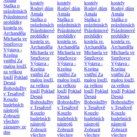
Antala
kostely
kostely
kostely
kostely
Staška o
Rodný dům
Rodný dům
Rodný dům
Rodný dům
prázdninách
Antala
Antala
Antala
Antala
Prázdninové
Staška o
Staška o
Staška o
Staška o
prohlídky
prázdninách
prázdninách
prázdninách
prázdninách
kostela sv.
Prázdninové
Prázdninové
Prázdninové
Prázdninové
Archanděla
prohlídky
prohlídky
prohlídky
prohlídky
Michaela ve
kostela sv.
kostela sv.
kostela sv.
kostela sv.
Smržovce
Archanděla
Archanděla
Archanděla
Archanděla
Výstava -
Michaela ve
Michaela ve
Michaela ve
Michaela ve
Krajina
Smržovce
Smržovce
Smržovce
Smržovce
vnitřní
Za
Výstava -
Výstava -
Výstava -
Výstava -
malou louží,
Krajina
Krajina
Krajina
Krajina
za velkou
vnitřní
Za
vnitřní
Za
vnitřní
Za
vnitřní
Za
louží
Poklad
malou louží,
malou louží,
malou louží,
malou louží,
Desná
za velkou
za velkou
za velkou
za velkou
Bohoslužby
louží
Poklad
louží
Poklad
louží
Poklad
louží
Poklad
v Tesařově
Desná
Desná
Desná
Desná
Kouzlo
Bohoslužby
Bohoslužby
Bohoslužby
Bohoslužby
hudebních
v Tesařově
v Tesařově
v Tesařově
v Tesařově
nástrojů
Kouzlo
Kouzlo
Kouzlo
Kouzlo
Zobrazit
hudebních
hudebních
hudebních
hudebních
všechny
nástrojů
nástrojů
nástrojů
nástrojů
záznamy ze
Zobrazit
Zobrazit
Zobrazit
Zobrazit
dne
všechny
všechny
všechny
všechny