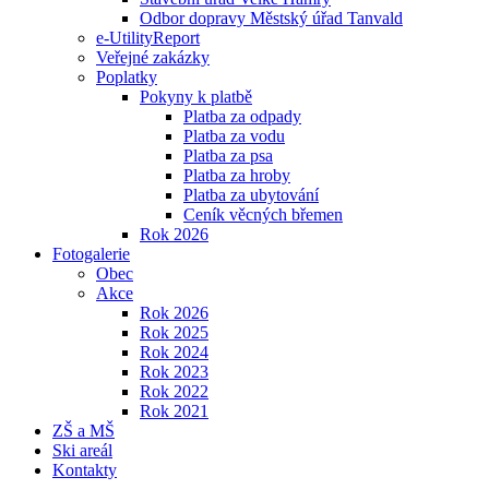
Odbor dopravy Městský úřad Tanvald
e-UtilityReport
Veřejné zakázky
Poplatky
Pokyny k platbě
Platba za odpady
Platba za vodu
Platba za psa
Platba za hroby
Platba za ubytování
Ceník věcných břemen
Rok 2026
Fotogalerie
Obec
Akce
Rok 2026
Rok 2025
Rok 2024
Rok 2023
Rok 2022
Rok 2021
ZŠ a MŠ
Ski areál
Kontakty