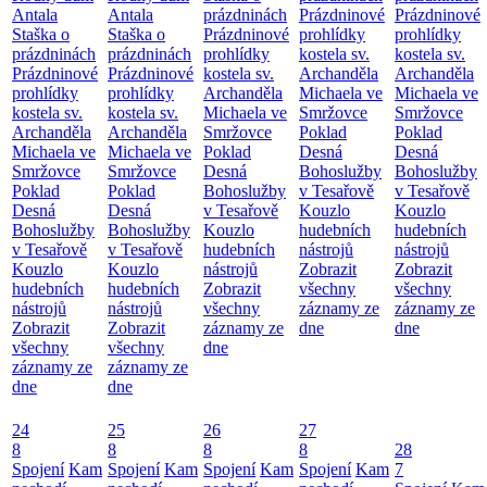
Antala
Antala
prázdninách
Prázdninové
Prázdninové
Staška o
Staška o
Prázdninové
prohlídky
prohlídky
prázdninách
prázdninách
prohlídky
kostela sv.
kostela sv.
Prázdninové
Prázdninové
kostela sv.
Archanděla
Archanděla
prohlídky
prohlídky
Archanděla
Michaela ve
Michaela ve
kostela sv.
kostela sv.
Michaela ve
Smržovce
Smržovce
Archanděla
Archanděla
Smržovce
Poklad
Poklad
Michaela ve
Michaela ve
Poklad
Desná
Desná
Smržovce
Smržovce
Desná
Bohoslužby
Bohoslužby
Poklad
Poklad
Bohoslužby
v Tesařově
v Tesařově
Desná
Desná
v Tesařově
Kouzlo
Kouzlo
Bohoslužby
Bohoslužby
Kouzlo
hudebních
hudebních
v Tesařově
v Tesařově
hudebních
nástrojů
nástrojů
Kouzlo
Kouzlo
nástrojů
Zobrazit
Zobrazit
hudebních
hudebních
Zobrazit
všechny
všechny
nástrojů
nástrojů
všechny
záznamy ze
záznamy ze
Zobrazit
Zobrazit
záznamy ze
dne
dne
všechny
všechny
dne
záznamy ze
záznamy ze
dne
dne
24
25
26
27
8
8
8
8
28
Spojení
Kam
Spojení
Kam
Spojení
Kam
Spojení
Kam
7