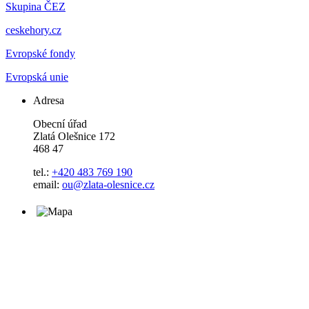
Skupina ČEZ
ceskehory.cz
Evropské fondy
Evropská unie
Adresa
Obecní úřad
Zlatá Olešnice 172
468 47
tel.:
+420 483 769 190
email:
ou@zlata-olesnice.cz