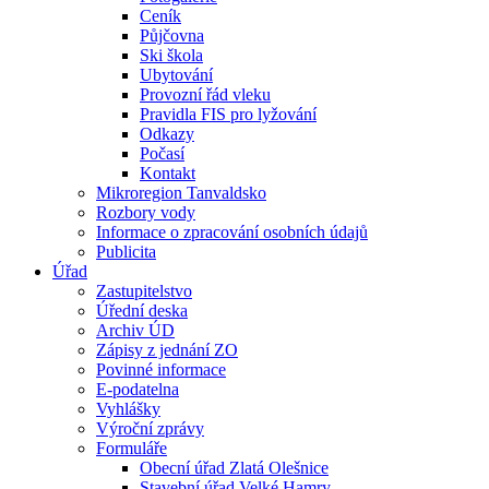
Ceník
Půjčovna
Ski škola
Ubytování
Provozní řád vleku
Pravidla FIS pro lyžování
Odkazy
Počasí
Kontakt
Mikroregion Tanvaldsko
Rozbory vody
Informace o zpracování osobních údajů
Publicita
Úřad
Zastupitelstvo
Úřední deska
Archiv ÚD
Zápisy z jednání ZO
Povinné informace
E-podatelna
Vyhlášky
Výroční zprávy
Formuláře
Obecní úřad Zlatá Olešnice
Stavební úřad Velké Hamry