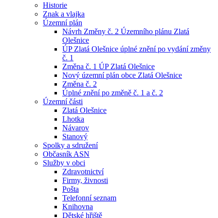
Historie
Znak a vlajka
Územní plán
Návrh Změny č. 2 Územního plánu Zlatá
Olešnice
ÚP Zlatá Olešnice úplné znění po vydání změny
č. 1
Změna č. 1 ÚP Zlatá Olešnice
Nový územní plán obce Zlatá Olešnice
Změna č. 2
Úplné znění po změně č. 1 a č. 2
Územní části
Zlatá Olešnice
Lhotka
Návarov
Stanový
Spolky a sdružení
Občasník ASN
Služby v obci
Zdravotnictví
Firmy, živnosti
Pošta
Telefonní seznam
Knihovna
Dětské hřiště