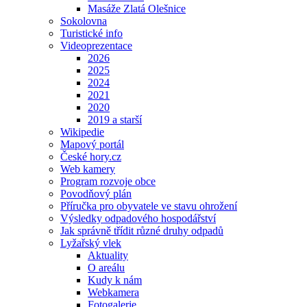
Masáže Zlatá Olešnice
Sokolovna
Turistické info
Videoprezentace
2026
2025
2024
2021
2020
2019 a starší
Wikipedie
Mapový portál
České hory.cz
Web kamery
Program rozvoje obce
Povodňový plán
Příručka pro obyvatele ve stavu ohrožení
Výsledky odpadového hospodářství
Jak správně třídit různé druhy odpadů
Lyžařský vlek
Aktuality
O areálu
Kudy k nám
Webkamera
Fotogalerie