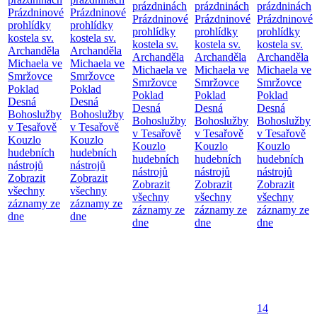
prázdninách
prázdninách
prázdninách
Prázdninové
Prázdninové
Prázdninové
Prázdninové
Prázdninové
prohlídky
prohlídky
prohlídky
prohlídky
prohlídky
kostela sv.
kostela sv.
kostela sv.
kostela sv.
kostela sv.
Archanděla
Archanděla
Archanděla
Archanděla
Archanděla
Michaela ve
Michaela ve
Michaela ve
Michaela ve
Michaela ve
Smržovce
Smržovce
Smržovce
Smržovce
Smržovce
Poklad
Poklad
Poklad
Poklad
Poklad
Desná
Desná
Desná
Desná
Desná
Bohoslužby
Bohoslužby
Bohoslužby
Bohoslužby
Bohoslužby
v Tesařově
v Tesařově
v Tesařově
v Tesařově
v Tesařově
Kouzlo
Kouzlo
Kouzlo
Kouzlo
Kouzlo
hudebních
hudebních
hudebních
hudebních
hudebních
nástrojů
nástrojů
nástrojů
nástrojů
nástrojů
Zobrazit
Zobrazit
Zobrazit
Zobrazit
Zobrazit
všechny
všechny
všechny
všechny
všechny
záznamy ze
záznamy ze
záznamy ze
záznamy ze
záznamy ze
dne
dne
dne
dne
dne
14