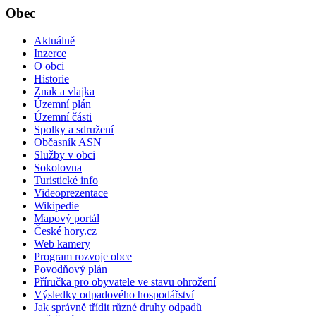
Obec
Aktuálně
Inzerce
O obci
Historie
Znak a vlajka
Územní plán
Územní části
Spolky a sdružení
Občasník ASN
Služby v obci
Sokolovna
Turistické info
Videoprezentace
Wikipedie
Mapový portál
České hory.cz
Web kamery
Program rozvoje obce
Povodňový plán
Příručka pro obyvatele ve stavu ohrožení
Výsledky odpadového hospodářství
Jak správně třídit různé druhy odpadů