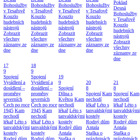
Poklad
Bohoslužby
Bohoslužby
Bohoslužby
Bohoslužby
Desná
v Tesařově
v Tesařově
v Tesařově
v Tesařově
Bohoslužby
Kouzlo
Kouzlo
Kouzlo
Kouzlo
v Tesařově
hudebních
hudebních
hudebních
hudebních
Kouzlo
nástrojů
nástrojů
nástrojů
nástrojů
hudebních
Zobrazit
Zobrazit
Zobrazit
Zobrazit
nástrojů
všechny
všechny
všechny
všechny
Zobrazit
záznamy ze
záznamy ze
záznamy ze
záznamy ze
všechny
dne
dne
dne
dne
záznamy ze
dne
17
18
9
9
Spojení
Spojení
19
Vysídlení a
Vysídlení a
9
20
21
dosídlení –
dosídlení –
Spojení
8
8
proměny
proměny
Dílna s
Spojení
Kam
Spojení
Kam
severních
severních
Květou
Kam
nechodí
nechodí
Čech po roce
Čech po roce
nechodí
lékař
Léto s
lékař
Léto s
1945
Kam
1945
Kam
lékař
Léto s
tanvaldskými
tanvaldskými
nechodí
nechodí
tanvaldskými
kostely
kostely
lékař
Léto s
lékař
Léto s
kostely
Rodný dům
Rodný dům
tanvaldskými
tanvaldskými
Rodný dům
Antala
Antala
kostely
kostely
Antala
Staška o
Staška o
Rodný dům
Rodný dům
Staška o
prázdninách
prázdninách