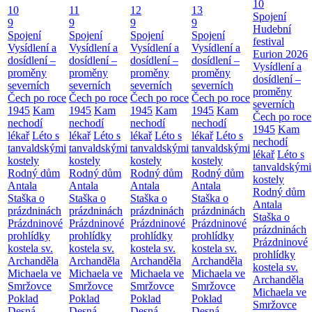
10
10
11
12
13
Spojení
9
9
9
9
Hudební
Spojení
Spojení
Spojení
Spojení
festival
Vysídlení a
Vysídlení a
Vysídlení a
Vysídlení a
Eurion 2026
dosídlení –
dosídlení –
dosídlení –
dosídlení –
Vysídlení a
proměny
proměny
proměny
proměny
dosídlení –
severních
severních
severních
severních
proměny
Čech po roce
Čech po roce
Čech po roce
Čech po roce
severních
1945
Kam
1945
Kam
1945
Kam
1945
Kam
Čech po roce
nechodí
nechodí
nechodí
nechodí
1945
Kam
lékař
Léto s
lékař
Léto s
lékař
Léto s
lékař
Léto s
nechodí
tanvaldskými
tanvaldskými
tanvaldskými
tanvaldskými
lékař
Léto s
kostely
kostely
kostely
kostely
tanvaldskými
Rodný dům
Rodný dům
Rodný dům
Rodný dům
kostely
Antala
Antala
Antala
Antala
Rodný dům
Staška o
Staška o
Staška o
Staška o
Antala
prázdninách
prázdninách
prázdninách
prázdninách
Staška o
Prázdninové
Prázdninové
Prázdninové
Prázdninové
prázdninách
prohlídky
prohlídky
prohlídky
prohlídky
Prázdninové
kostela sv.
kostela sv.
kostela sv.
kostela sv.
prohlídky
Archanděla
Archanděla
Archanděla
Archanděla
kostela sv.
Michaela ve
Michaela ve
Michaela ve
Michaela ve
Archanděla
Smržovce
Smržovce
Smržovce
Smržovce
Michaela ve
Poklad
Poklad
Poklad
Poklad
Smržovce
Desná
Desná
Desná
Desná