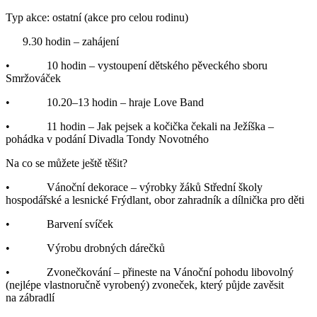
Typ akce: ostatní (akce pro celou rodinu)
9.30 hodin – zahájení
• 10 hodin – vystoupení dětského pěveckého sboru
Smržováček
• 10.20–13 hodin – hraje Love Band
• 11 hodin – Jak pejsek a kočička čekali na Ježíška –
pohádka v podání Divadla Tondy Novotného
Na co se můžete ještě těšit?
• Vánoční dekorace – výrobky žáků Střední školy
hospodářské a lesnické Frýdlant, obor zahradník a dílnička pro děti
• Barvení svíček
• Výrobu drobných dárečků
• Zvonečkování – přineste na Vánoční pohodu libovolný
(nejlépe vlastnoručně vyrobený) zvoneček, který půjde zavěsit
na zábradlí