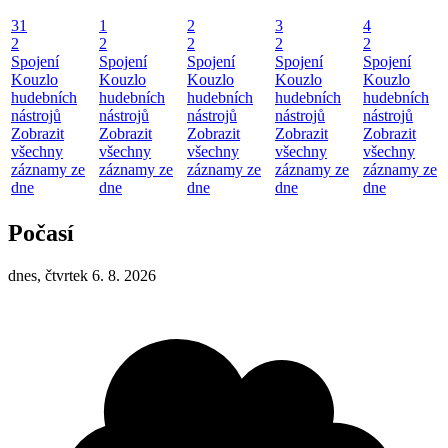
31
1
2
3
4
2
2
2
2
2
Spojení
Spojení
Spojení
Spojení
Spojení
Kouzlo
Kouzlo
Kouzlo
Kouzlo
Kouzlo
hudebních
hudebních
hudebních
hudebních
hudebních
nástrojů
nástrojů
nástrojů
nástrojů
nástrojů
Zobrazit
Zobrazit
Zobrazit
Zobrazit
Zobrazit
všechny
všechny
všechny
všechny
všechny
záznamy ze
záznamy ze
záznamy ze
záznamy ze
záznamy ze
dne
dne
dne
dne
dne
Počasí
dnes, čtvrtek 6. 8. 2026