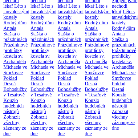
nechodí
nechodí
nechodí
nechodí
Spojení
Kam
lékař
Léto s
lékař
Léto s
lékař
Léto s
lékař
Léto s
nechodí
tanvaldskými
tanvaldskými
tanvaldskými
tanvaldskými
lékař
Léto s
kostely
kostely
kostely
kostely
tanvaldskými
Rodný dům
Rodný dům
Rodný dům
Rodný dům
kostely
Antala
Antala
Antala
Antala
Rodný dům
Staška o
Staška o
Staška o
Staška o
Antala
prázdninách
prázdninách
prázdninách
prázdninách
Staška o
Prázdninové
Prázdninové
Prázdninové
Prázdninové
prázdninách
prohlídky
prohlídky
prohlídky
prohlídky
Prázdninové
kostela sv.
kostela sv.
kostela sv.
kostela sv.
prohlídky
Archanděla
Archanděla
Archanděla
Archanděla
kostela sv.
Michaela ve
Michaela ve
Michaela ve
Michaela ve
Archanděla
Smržovce
Smržovce
Smržovce
Smržovce
Michaela ve
Poklad
Poklad
Poklad
Poklad
Smržovce
Desná
Desná
Desná
Desná
Poklad
Bohoslužby
Bohoslužby
Bohoslužby
Bohoslužby
Desná
v Tesařově
v Tesařově
v Tesařově
v Tesařově
Kouzlo
Kouzlo
Kouzlo
Kouzlo
Kouzlo
hudebních
hudebních
hudebních
hudebních
hudebních
nástrojů
nástrojů
nástrojů
nástrojů
nástrojů
Zobrazit
Zobrazit
Zobrazit
Zobrazit
Zobrazit
všechny
všechny
všechny
všechny
všechny
záznamy ze
záznamy ze
záznamy ze
záznamy ze
záznamy ze
dne
dne
dne
dne
dne