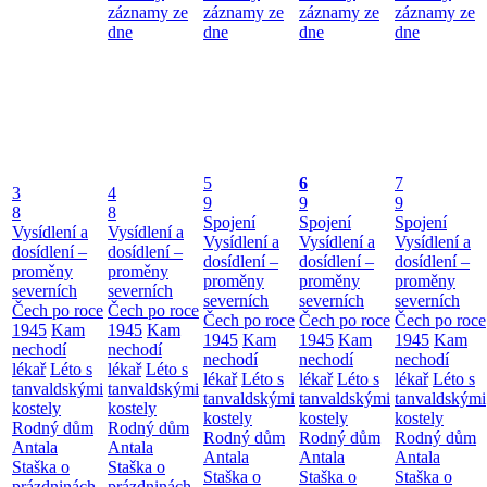
záznamy ze
záznamy ze
záznamy ze
záznamy ze
dne
dne
dne
dne
5
6
7
3
4
9
9
9
8
8
Spojení
Spojení
Spojení
Vysídlení a
Vysídlení a
Vysídlení a
Vysídlení a
Vysídlení a
dosídlení –
dosídlení –
dosídlení –
dosídlení –
dosídlení –
proměny
proměny
proměny
proměny
proměny
severních
severních
severních
severních
severních
Čech po roce
Čech po roce
Čech po roce
Čech po roce
Čech po roce
1945
Kam
1945
Kam
1945
Kam
1945
Kam
1945
Kam
nechodí
nechodí
nechodí
nechodí
nechodí
lékař
Léto s
lékař
Léto s
lékař
Léto s
lékař
Léto s
lékař
Léto s
tanvaldskými
tanvaldskými
tanvaldskými
tanvaldskými
tanvaldskými
kostely
kostely
kostely
kostely
kostely
Rodný dům
Rodný dům
Rodný dům
Rodný dům
Rodný dům
Antala
Antala
Antala
Antala
Antala
Staška o
Staška o
Staška o
Staška o
Staška o
prázdninách
prázdninách