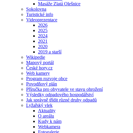
Masáže Zlatá Olešnice
Sokolovna
Turistické info
Videoprezentace
2026
2025
2024
2021
2020
2019 a starší
Wikipedie
Mapový portál
České hory.cz
Web kamery
Program rozvoje obce
Povodňový plán
Příručka pro obyvatele ve stavu ohrožení
Výsledky odpadového hospodářství
Jak správně třídit různé druhy odpadů
Lyžařský vlek
Aktuality
O areálu
Kudy k nám
Webkamera
Fotogalerie