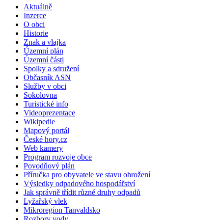
Aktuálně
Inzerce
O obci
Historie
Znak a vlajka
Územní plán
Územní části
Spolky a sdružení
Občasník ASN
Služby v obci
Sokolovna
Turistické info
Videoprezentace
Wikipedie
Mapový portál
České hory.cz
Web kamery
Program rozvoje obce
Povodňový plán
Příručka pro obyvatele ve stavu ohrožení
Výsledky odpadového hospodářství
Jak správně třídit různé druhy odpadů
Lyžařský vlek
Mikroregion Tanvaldsko
Rozbory vody