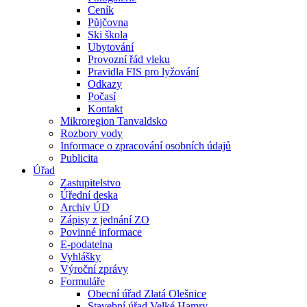
Ceník
Půjčovna
Ski škola
Ubytování
Provozní řád vleku
Pravidla FIS pro lyžování
Odkazy
Počasí
Kontakt
Mikroregion Tanvaldsko
Rozbory vody
Informace o zpracování osobních údajů
Publicita
Úřad
Zastupitelstvo
Úřední deska
Archiv ÚD
Zápisy z jednání ZO
Povinné informace
E-podatelna
Vyhlášky
Výroční zprávy
Formuláře
Obecní úřad Zlatá Olešnice
Stavební úřad Velké Hamry