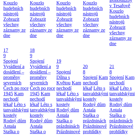
Bohoslužby
Kouzlo
Kouzlo
Kouzlo
Kouzlo
v Tesařově
hudebních
hudebních
hudebních
hudebních
Kouzlo
nástrojů
nástrojů
nástrojů
nástrojů
hudebních
Zobrazit
Zobrazit
Zobrazit
Zobrazit
nástrojů
všechny
všechny
všechny
všechny
Zobrazit
záznamy ze
záznamy ze
záznamy ze
záznamy ze
všechny
dne
dne
dne
dne
záznamy ze
dne
17
18
9
9
Spojení
Spojení
19
Vysídlení a
Vysídlení a
9
20
21
dosídlení –
dosídlení –
Spojení
8
8
proměny
proměny
Dílna s
Spojení
Kam
Spojení
Kam
severních
severních
Květou
Kam
nechodí
nechodí
Čech po roce
Čech po roce
nechodí
lékař
Léto s
lékař
Léto s
1945
Kam
1945
Kam
lékař
Léto s
tanvaldskými
tanvaldskými
nechodí
nechodí
tanvaldskými
kostely
kostely
lékař
Léto s
lékař
Léto s
kostely
Rodný dům
Rodný dům
tanvaldskými
tanvaldskými
Rodný dům
Antala
Antala
kostely
kostely
Antala
Staška o
Staška o
Rodný dům
Rodný dům
Staška o
prázdninách
prázdninách
Antala
Antala
prázdninách
Prázdninové
Prázdninové
Staška o
Staška o
Prázdninové
prohlídky
prohlídky