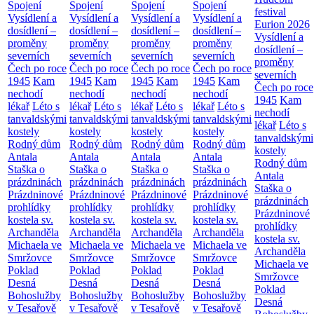
Spojení
Spojení
Spojení
Spojení
festival
Vysídlení a
Vysídlení a
Vysídlení a
Vysídlení a
Eurion 2026
dosídlení –
dosídlení –
dosídlení –
dosídlení –
Vysídlení a
proměny
proměny
proměny
proměny
dosídlení –
severních
severních
severních
severních
proměny
Čech po roce
Čech po roce
Čech po roce
Čech po roce
severních
1945
Kam
1945
Kam
1945
Kam
1945
Kam
Čech po roce
nechodí
nechodí
nechodí
nechodí
1945
Kam
lékař
Léto s
lékař
Léto s
lékař
Léto s
lékař
Léto s
nechodí
tanvaldskými
tanvaldskými
tanvaldskými
tanvaldskými
lékař
Léto s
kostely
kostely
kostely
kostely
tanvaldskými
Rodný dům
Rodný dům
Rodný dům
Rodný dům
kostely
Antala
Antala
Antala
Antala
Rodný dům
Staška o
Staška o
Staška o
Staška o
Antala
prázdninách
prázdninách
prázdninách
prázdninách
Staška o
Prázdninové
Prázdninové
Prázdninové
Prázdninové
prázdninách
prohlídky
prohlídky
prohlídky
prohlídky
Prázdninové
kostela sv.
kostela sv.
kostela sv.
kostela sv.
prohlídky
Archanděla
Archanděla
Archanděla
Archanděla
kostela sv.
Michaela ve
Michaela ve
Michaela ve
Michaela ve
Archanděla
Smržovce
Smržovce
Smržovce
Smržovce
Michaela ve
Poklad
Poklad
Poklad
Poklad
Smržovce
Desná
Desná
Desná
Desná
Poklad
Bohoslužby
Bohoslužby
Bohoslužby
Bohoslužby
Desná
v Tesařově
v Tesařově
v Tesařově
v Tesařově