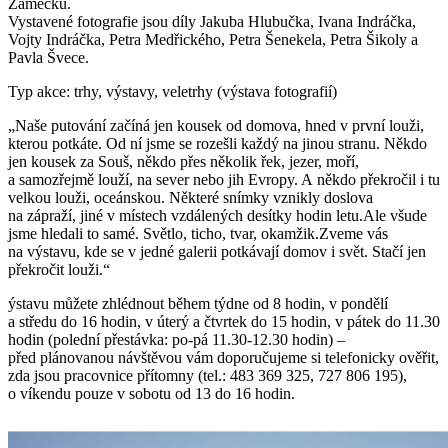
Zámečku.
Vystavené fotografie jsou díly Jakuba Hlubučka, Ivana Indráčka,
Vojty Indráčka, Petra Medřického, Petra Šenekela, Petra Šikoly a
Pavla Švece.
Typ akce: trhy, výstavy, veletrhy (výstava fotografií)
„Naše putování začíná jen kousek od domova, hned v první louži,
kterou potkáte. Od ní jsme se rozešli každý na jinou stranu. Někdo
jen kousek za Souš, někdo přes několik řek, jezer, moří,
a samozřejmě louží, na sever nebo jih Evropy. A někdo překročil i tu
velkou louži, oceánskou. Některé snímky vznikly doslova
na zápraží, jiné v místech vzdálených desítky hodin letu.Ale všude
jsme hledali to samé. Světlo, ticho, tvar, okamžik.Zveme vás
na výstavu, kde se v jedné galerii potkávají domov i svět. Stačí jen
překročit louži.“
ýstavu můžete zhlédnout během týdne od 8 hodin, v pondělí
a středu do 16 hodin, v úterý a čtvrtek do 15 hodin, v pátek do 11.30
hodin (polední přestávka: po-pá 11.30-12.30 hodin) –
před plánovanou návštěvou vám doporučujeme si telefonicky ověřit,
zda jsou pracovnice přítomny (tel.: 483 369 325, 727 806 195),
o víkendu pouze v sobotu od 13 do 16 hodin.