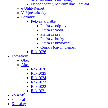
Odbor dopravy Městský úřad Tanvald
e-UtilityReport
Veřejné zakázky
Poplatky
Pokyny k platbě
Platba za odpady
Platba za vodu
Platba za psa
Platba za hroby
Platba za ubytování
Ceník věcných břemen
Rok 2026
Fotogalerie
Obec
Akce
Rok 2026
Rok 2025
Rok 2024
Rok 2023
Rok 2022
Rok 2021
ZŠ a MŠ
Ski areál
Kontakty