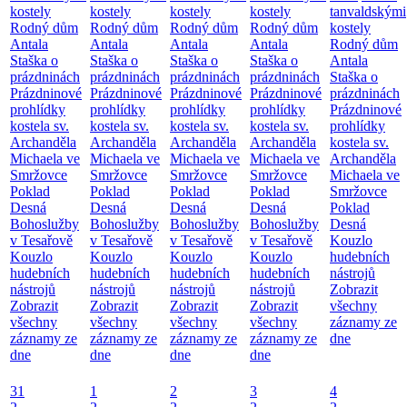
kostely
kostely
kostely
kostely
tanvaldskými
Rodný dům
Rodný dům
Rodný dům
Rodný dům
kostely
Antala
Antala
Antala
Antala
Rodný dům
Staška o
Staška o
Staška o
Staška o
Antala
prázdninách
prázdninách
prázdninách
prázdninách
Staška o
Prázdninové
Prázdninové
Prázdninové
Prázdninové
prázdninách
prohlídky
prohlídky
prohlídky
prohlídky
Prázdninové
kostela sv.
kostela sv.
kostela sv.
kostela sv.
prohlídky
Archanděla
Archanděla
Archanděla
Archanděla
kostela sv.
Michaela ve
Michaela ve
Michaela ve
Michaela ve
Archanděla
Smržovce
Smržovce
Smržovce
Smržovce
Michaela ve
Poklad
Poklad
Poklad
Poklad
Smržovce
Desná
Desná
Desná
Desná
Poklad
Bohoslužby
Bohoslužby
Bohoslužby
Bohoslužby
Desná
v Tesařově
v Tesařově
v Tesařově
v Tesařově
Kouzlo
Kouzlo
Kouzlo
Kouzlo
Kouzlo
hudebních
hudebních
hudebních
hudebních
hudebních
nástrojů
nástrojů
nástrojů
nástrojů
nástrojů
Zobrazit
Zobrazit
Zobrazit
Zobrazit
Zobrazit
všechny
všechny
všechny
všechny
všechny
záznamy ze
záznamy ze
záznamy ze
záznamy ze
záznamy ze
dne
dne
dne
dne
dne
31
1
2
3
4