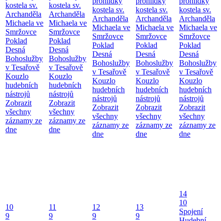
prohlídky
prohlídky
prohlídky
kostela sv.
kostela sv.
kostela sv.
kostela sv.
kostela sv.
Archanděla
Archanděla
Archanděla
Archanděla
Archanděla
Michaela ve
Michaela ve
Michaela ve
Michaela ve
Michaela ve
Smržovce
Smržovce
Smržovce
Smržovce
Smržovce
Poklad
Poklad
Poklad
Poklad
Poklad
Desná
Desná
Desná
Desná
Desná
Bohoslužby
Bohoslužby
Bohoslužby
Bohoslužby
Bohoslužby
v Tesařově
v Tesařově
v Tesařově
v Tesařově
v Tesařově
Kouzlo
Kouzlo
Kouzlo
Kouzlo
Kouzlo
hudebních
hudebních
hudebních
hudebních
hudebních
nástrojů
nástrojů
nástrojů
nástrojů
nástrojů
Zobrazit
Zobrazit
Zobrazit
Zobrazit
Zobrazit
všechny
všechny
všechny
všechny
všechny
záznamy ze
záznamy ze
záznamy ze
záznamy ze
záznamy ze
dne
dne
dne
dne
dne
14
10
10
11
12
13
Spojení
9
9
9
9
Hudební