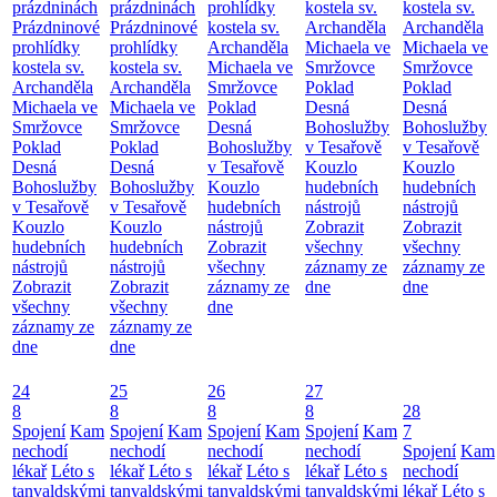
prázdninách
prázdninách
prohlídky
kostela sv.
kostela sv.
Prázdninové
Prázdninové
kostela sv.
Archanděla
Archanděla
prohlídky
prohlídky
Archanděla
Michaela ve
Michaela ve
kostela sv.
kostela sv.
Michaela ve
Smržovce
Smržovce
Archanděla
Archanděla
Smržovce
Poklad
Poklad
Michaela ve
Michaela ve
Poklad
Desná
Desná
Smržovce
Smržovce
Desná
Bohoslužby
Bohoslužby
Poklad
Poklad
Bohoslužby
v Tesařově
v Tesařově
Desná
Desná
v Tesařově
Kouzlo
Kouzlo
Bohoslužby
Bohoslužby
Kouzlo
hudebních
hudebních
v Tesařově
v Tesařově
hudebních
nástrojů
nástrojů
Kouzlo
Kouzlo
nástrojů
Zobrazit
Zobrazit
hudebních
hudebních
Zobrazit
všechny
všechny
nástrojů
nástrojů
všechny
záznamy ze
záznamy ze
Zobrazit
Zobrazit
záznamy ze
dne
dne
všechny
všechny
dne
záznamy ze
záznamy ze
dne
dne
24
25
26
27
8
8
8
8
28
Spojení
Kam
Spojení
Kam
Spojení
Kam
Spojení
Kam
7
nechodí
nechodí
nechodí
nechodí
Spojení
Kam
lékař
Léto s
lékař
Léto s
lékař
Léto s
lékař
Léto s
nechodí
tanvaldskými
tanvaldskými
tanvaldskými
tanvaldskými
lékař
Léto s