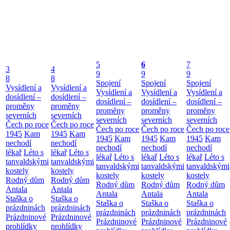
5
6
7
3
4
9
9
9
8
8
Spojení
Spojení
Spojení
Vysídlení a
Vysídlení a
Vysídlení a
Vysídlení a
Vysídlení a
dosídlení –
dosídlení –
dosídlení –
dosídlení –
dosídlení –
proměny
proměny
proměny
proměny
proměny
severních
severních
severních
severních
severních
Čech po roce
Čech po roce
Čech po roce
Čech po roce
Čech po roce
1945
Kam
1945
Kam
1945
Kam
1945
Kam
1945
Kam
nechodí
nechodí
nechodí
nechodí
nechodí
lékař
Léto s
lékař
Léto s
lékař
Léto s
lékař
Léto s
lékař
Léto s
tanvaldskými
tanvaldskými
tanvaldskými
tanvaldskými
tanvaldskými
kostely
kostely
kostely
kostely
kostely
Rodný dům
Rodný dům
Rodný dům
Rodný dům
Rodný dům
Antala
Antala
Antala
Antala
Antala
Staška o
Staška o
Staška o
Staška o
Staška o
prázdninách
prázdninách
prázdninách
prázdninách
prázdninách
Prázdninové
Prázdninové
Prázdninové
Prázdninové
Prázdninové
prohlídky
prohlídky