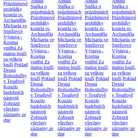
Antala
Antala
Antala
Antala
Prázdninové
Staška o
Staška o
Staška o
Staška o
prohlídky
prázdninách
prázdninách
prázdninách
prázdninách
kostela sv.
Prázdninové
Prázdninové
Prázdninové
Prázdninové
Archanděla
prohlídky
prohlídky
prohlídky
prohlídky
Michaela ve
kostela sv.
kostela sv.
kostela sv.
kostela sv.
Smržovce
Archanděla
Archanděla
Archanděla
Archanděla
Výstava -
Michaela ve
Michaela ve
Michaela ve
Michaela ve
Krajina
Smržovce
Smržovce
Smržovce
Smržovce
vnitřní
Za
Výstava -
Výstava -
Výstava -
Výstava -
malou louží,
Krajina
Krajina
Krajina
Krajina
za velkou
vnitřní
Za
vnitřní
Za
vnitřní
Za
vnitřní
Za
louží
Poklad
malou louží,
malou louží,
malou louží,
malou louží,
Desná
za velkou
za velkou
za velkou
za velkou
Bohoslužby
louží
Poklad
louží
Poklad
louží
Poklad
louží
Poklad
v Tesařově
Desná
Desná
Desná
Desná
Kouzlo
Bohoslužby
Bohoslužby
Bohoslužby
Bohoslužby
hudebních
v Tesařově
v Tesařově
v Tesařově
v Tesařově
nástrojů
Kouzlo
Kouzlo
Kouzlo
Kouzlo
Zobrazit
hudebních
hudebních
hudebních
hudebních
všechny
nástrojů
nástrojů
nástrojů
nástrojů
záznamy ze
Zobrazit
Zobrazit
Zobrazit
Zobrazit
dne
všechny
všechny
všechny
všechny
záznamy ze
záznamy ze
záznamy ze
záznamy ze
dne
dne
dne
dne