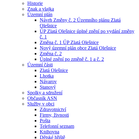
Historie
Znak a vlajka
Územní plán
Návrh Změny č. 2 Územního plánu Zlatá
Olešnice
ÚP Zlatá Olešnice úplné znění po vydání změny
č. 1
Změna č. 1 ÚP Zlatá Olešnice
Nový územní plán obce Zlatá Olešnice
Změna č. 2
Úplné znění po změně č. 1 a č. 2
Územní části
Zlatá Olešnice
Lhotka
Návarov
Stanový
Spolky a sdružení
Občasník ASN
Služby v obci
Zdravotnictví
Firmy, živnosti
Pošta
Telefonní seznam
Knihovna
Dětské hřiště