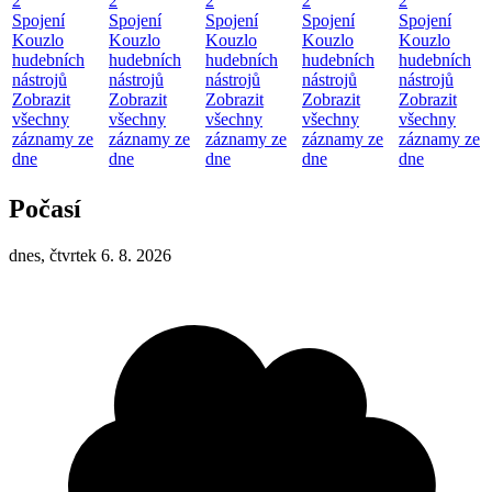
2
2
2
2
2
Spojení
Spojení
Spojení
Spojení
Spojení
Kouzlo
Kouzlo
Kouzlo
Kouzlo
Kouzlo
hudebních
hudebních
hudebních
hudebních
hudebních
nástrojů
nástrojů
nástrojů
nástrojů
nástrojů
Zobrazit
Zobrazit
Zobrazit
Zobrazit
Zobrazit
všechny
všechny
všechny
všechny
všechny
záznamy ze
záznamy ze
záznamy ze
záznamy ze
záznamy ze
dne
dne
dne
dne
dne
Počasí
dnes, čtvrtek 6. 8. 2026