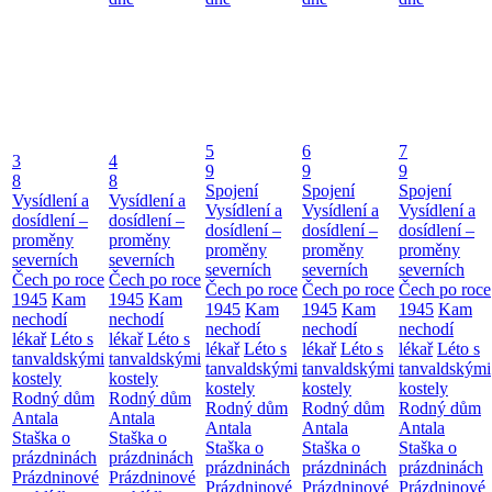
5
6
7
3
4
9
9
9
8
8
Spojení
Spojení
Spojení
Vysídlení a
Vysídlení a
Vysídlení a
Vysídlení a
Vysídlení a
dosídlení –
dosídlení –
dosídlení –
dosídlení –
dosídlení –
proměny
proměny
proměny
proměny
proměny
severních
severních
severních
severních
severních
Čech po roce
Čech po roce
Čech po roce
Čech po roce
Čech po roce
1945
Kam
1945
Kam
1945
Kam
1945
Kam
1945
Kam
nechodí
nechodí
nechodí
nechodí
nechodí
lékař
Léto s
lékař
Léto s
lékař
Léto s
lékař
Léto s
lékař
Léto s
tanvaldskými
tanvaldskými
tanvaldskými
tanvaldskými
tanvaldskými
kostely
kostely
kostely
kostely
kostely
Rodný dům
Rodný dům
Rodný dům
Rodný dům
Rodný dům
Antala
Antala
Antala
Antala
Antala
Staška o
Staška o
Staška o
Staška o
Staška o
prázdninách
prázdninách
prázdninách
prázdninách
prázdninách
Prázdninové
Prázdninové
Prázdninové
Prázdninové
Prázdninové