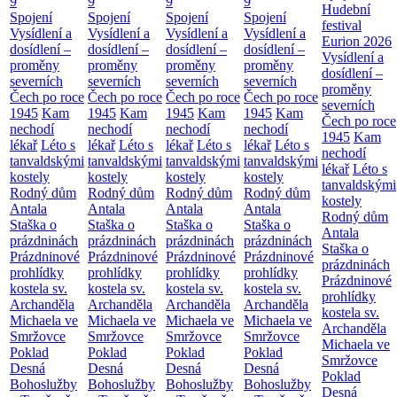
9
9
9
9
Hudební
Spojení
Spojení
Spojení
Spojení
festival
Vysídlení a
Vysídlení a
Vysídlení a
Vysídlení a
Eurion 2026
dosídlení –
dosídlení –
dosídlení –
dosídlení –
Vysídlení a
proměny
proměny
proměny
proměny
dosídlení –
severních
severních
severních
severních
proměny
Čech po roce
Čech po roce
Čech po roce
Čech po roce
severních
1945
Kam
1945
Kam
1945
Kam
1945
Kam
Čech po roce
nechodí
nechodí
nechodí
nechodí
1945
Kam
lékař
Léto s
lékař
Léto s
lékař
Léto s
lékař
Léto s
nechodí
tanvaldskými
tanvaldskými
tanvaldskými
tanvaldskými
lékař
Léto s
kostely
kostely
kostely
kostely
tanvaldskými
Rodný dům
Rodný dům
Rodný dům
Rodný dům
kostely
Antala
Antala
Antala
Antala
Rodný dům
Staška o
Staška o
Staška o
Staška o
Antala
prázdninách
prázdninách
prázdninách
prázdninách
Staška o
Prázdninové
Prázdninové
Prázdninové
Prázdninové
prázdninách
prohlídky
prohlídky
prohlídky
prohlídky
Prázdninové
kostela sv.
kostela sv.
kostela sv.
kostela sv.
prohlídky
Archanděla
Archanděla
Archanděla
Archanděla
kostela sv.
Michaela ve
Michaela ve
Michaela ve
Michaela ve
Archanděla
Smržovce
Smržovce
Smržovce
Smržovce
Michaela ve
Poklad
Poklad
Poklad
Poklad
Smržovce
Desná
Desná
Desná
Desná
Poklad
Bohoslužby
Bohoslužby
Bohoslužby
Bohoslužby
Desná