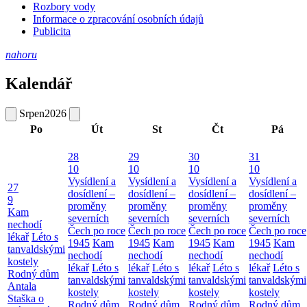
Rozbory vody
Informace o zpracování osobních údajů
Publicita
nahoru
Kalendář
Srpen
2026
Po
Út
St
Čt
Pá
28
29
30
31
10
10
10
10
Vysídlení a
Vysídlení a
Vysídlení a
Vysídlení a
27
dosídlení –
dosídlení –
dosídlení –
dosídlení –
9
proměny
proměny
proměny
proměny
Kam
severních
severních
severních
severních
nechodí
Čech po roce
Čech po roce
Čech po roce
Čech po roce
lékař
Léto s
1945
Kam
1945
Kam
1945
Kam
1945
Kam
tanvaldskými
nechodí
nechodí
nechodí
nechodí
kostely
lékař
Léto s
lékař
Léto s
lékař
Léto s
lékař
Léto s
Rodný dům
tanvaldskými
tanvaldskými
tanvaldskými
tanvaldskými
Antala
kostely
kostely
kostely
kostely
Staška o
Rodný dům
Rodný dům
Rodný dům
Rodný dům