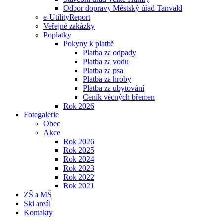
Odbor dopravy Městský úřad Tanvald
e-UtilityReport
Veřejné zakázky
Poplatky
Pokyny k platbě
Platba za odpady
Platba za vodu
Platba za psa
Platba za hroby
Platba za ubytování
Ceník věcných břemen
Rok 2026
Fotogalerie
Obec
Akce
Rok 2026
Rok 2025
Rok 2024
Rok 2023
Rok 2022
Rok 2021
ZŠ a MŠ
Ski areál
Kontakty