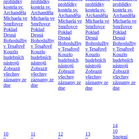
prohlídky
prohlídky
prohlídky
prohlídky
prohlídky
kostela sv.
kostela sv.
kostela sv.
kostela sv.
kostela sv.
Archanděla
Archanděla
Archanděla
Archanděla
Archanděla
Michaela ve
Michaela ve
Michaela ve
Michaela ve
Michaela ve
Smržovce
Smržovce
Smržovce
Smržovce
Smržovce
Poklad
Poklad
Poklad
Poklad
Poklad
Desná
Desná
Desná
Desná
Desná
Bohoslužby
Bohoslužby
Bohoslužby
Bohoslužby
Bohoslužby
v Tesařově
v Tesařově
v Tesařově
v Tesařově
v Tesařově
Kouzlo
Kouzlo
Kouzlo
Kouzlo
Kouzlo
hudebních
hudebních
hudebních
hudebních
hudebních
nástrojů
nástrojů
nástrojů
nástrojů
nástrojů
Zobrazit
Zobrazit
Zobrazit
Zobrazit
Zobrazit
všechny
všechny
všechny
všechny
všechny
záznamy ze
záznamy ze
záznamy ze
záznamy ze
záznamy ze
dne
dne
dne
dne
dne
14
10
10
11
12
13
Spojení