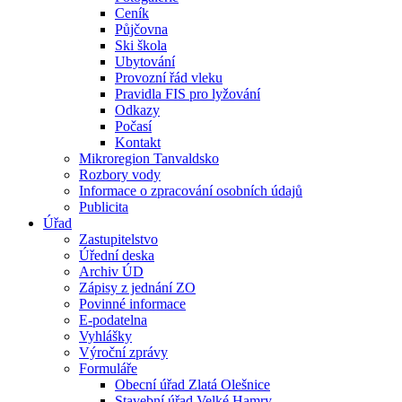
Ceník
Půjčovna
Ski škola
Ubytování
Provozní řád vleku
Pravidla FIS pro lyžování
Odkazy
Počasí
Kontakt
Mikroregion Tanvaldsko
Rozbory vody
Informace o zpracování osobních údajů
Publicita
Úřad
Zastupitelstvo
Úřední deska
Archiv ÚD
Zápisy z jednání ZO
Povinné informace
E-podatelna
Vyhlášky
Výroční zprávy
Formuláře
Obecní úřad Zlatá Olešnice
Stavební úřad Velké Hamry