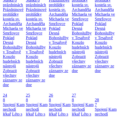
Staška o
Staška o
Prázdninové
prohlídky
prohlídky
prázdninách
prázdninách
prohlídky
kostela sv.
kostela sv.
Prázdninové
Prázdninové
kostela sv.
Archanděla
Archanděla
prohlídky
prohlídky
Archanděla
Michaela ve
Michaela ve
kostela sv.
kostela sv.
Michaela ve
Smržovce
Smržovce
Archanděla
Archanděla
Smržovce
Poklad
Poklad
Michaela ve
Michaela ve
Poklad
Desná
Desná
Smržovce
Smržovce
Desná
Bohoslužby
Bohoslužby
Poklad
Poklad
Bohoslužby
v Tesařově
v Tesařově
Desná
Desná
v Tesařově
Kouzlo
Kouzlo
Bohoslužby
Bohoslužby
Kouzlo
hudebních
hudebních
v Tesařově
v Tesařově
hudebních
nástrojů
nástrojů
Kouzlo
Kouzlo
nástrojů
Zobrazit
Zobrazit
hudebních
hudebních
Zobrazit
všechny
všechny
nástrojů
nástrojů
všechny
záznamy ze
záznamy ze
Zobrazit
Zobrazit
záznamy ze
dne
dne
všechny
všechny
dne
záznamy ze
záznamy ze
dne
dne
24
25
26
27
8
8
8
8
28
Spojení
Kam
Spojení
Kam
Spojení
Kam
Spojení
Kam
7
nechodí
nechodí
nechodí
nechodí
Spojení
Kam
lékař
Léto s
lékař
Léto s
lékař
Léto s
lékař
Léto s
nechodí