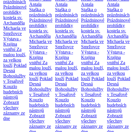
prázdninách
Antala
Antala
Antala
Antala
Prázdninové
Staška o
Staška o
Staška o
Staška o
prohlídky
prázdninách
prázdninách
prázdninách
prázdninách
kostela sv.
Prázdninové
Prázdninové
Prázdninové
Prázdninové
Archanděla
prohlídky
prohlídky
prohlídky
prohlídky
Michaela ve
kostela sv.
kostela sv.
kostela sv.
kostela sv.
Smržovce
Archanděla
Archanděla
Archanděla
Archanděla
Výstava -
Michaela ve
Michaela ve
Michaela ve
Michaela ve
Krajina
Smržovce
Smržovce
Smržovce
Smržovce
vnitřní
Za
Výstava -
Výstava -
Výstava -
Výstava -
malou louží,
Krajina
Krajina
Krajina
Krajina
za velkou
vnitřní
Za
vnitřní
Za
vnitřní
Za
vnitřní
Za
louží
Poklad
malou louží,
malou louží,
malou louží,
malou louží,
Desná
za velkou
za velkou
za velkou
za velkou
Bohoslužby
louží
Poklad
louží
Poklad
louží
Poklad
louží
Poklad
v Tesařově
Desná
Desná
Desná
Desná
Kouzlo
Bohoslužby
Bohoslužby
Bohoslužby
Bohoslužby
hudebních
v Tesařově
v Tesařově
v Tesařově
v Tesařově
nástrojů
Kouzlo
Kouzlo
Kouzlo
Kouzlo
Zobrazit
hudebních
hudebních
hudebních
hudebních
všechny
nástrojů
nástrojů
nástrojů
nástrojů
záznamy ze
Zobrazit
Zobrazit
Zobrazit
Zobrazit
dne
všechny
všechny
všechny
všechny
záznamy ze
záznamy ze
záznamy ze
záznamy ze
dne
dne
dne
dne