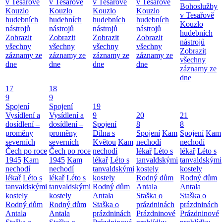
v Tesařově
v Tesařově
v Tesařově
v Tesařově
Bohoslužby
Kouzlo
Kouzlo
Kouzlo
Kouzlo
v Tesařově
hudebních
hudebních
hudebních
hudebních
Kouzlo
nástrojů
nástrojů
nástrojů
nástrojů
hudebních
Zobrazit
Zobrazit
Zobrazit
Zobrazit
nástrojů
všechny
všechny
všechny
všechny
Zobrazit
záznamy ze
záznamy ze
záznamy ze
záznamy ze
všechny
dne
dne
dne
dne
záznamy ze
dne
17
18
9
9
Spojení
Spojení
19
Vysídlení a
Vysídlení a
9
20
21
dosídlení –
dosídlení –
Spojení
8
8
proměny
proměny
Dílna s
Spojení
Kam
Spojení
Kam
severních
severních
Květou
Kam
nechodí
nechodí
Čech po roce
Čech po roce
nechodí
lékař
Léto s
lékař
Léto s
1945
Kam
1945
Kam
lékař
Léto s
tanvaldskými
tanvaldskými
nechodí
nechodí
tanvaldskými
kostely
kostely
lékař
Léto s
lékař
Léto s
kostely
Rodný dům
Rodný dům
tanvaldskými
tanvaldskými
Rodný dům
Antala
Antala
kostely
kostely
Antala
Staška o
Staška o
Rodný dům
Rodný dům
Staška o
prázdninách
prázdninách
Antala
Antala
prázdninách
Prázdninové
Prázdninové