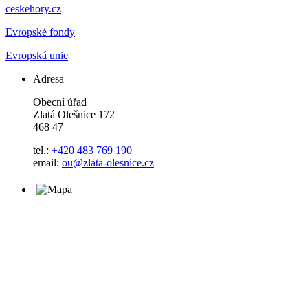
ceskehory.cz
Evropské fondy
Evropská unie
Adresa
Obecní úřad
Zlatá Olešnice 172
468 47
tel.:
+420 483 769 190
email:
ou@zlata-olesnice.cz