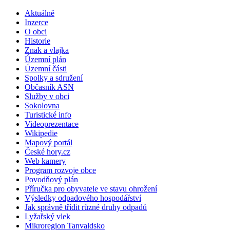
Aktuálně
Inzerce
O obci
Historie
Znak a vlajka
Územní plán
Územní části
Spolky a sdružení
Občasník ASN
Služby v obci
Sokolovna
Turistické info
Videoprezentace
Wikipedie
Mapový portál
České hory.cz
Web kamery
Program rozvoje obce
Povodňový plán
Příručka pro obyvatele ve stavu ohrožení
Výsledky odpadového hospodářství
Jak správně třídit různé druhy odpadů
Lyžařský vlek
Mikroregion Tanvaldsko