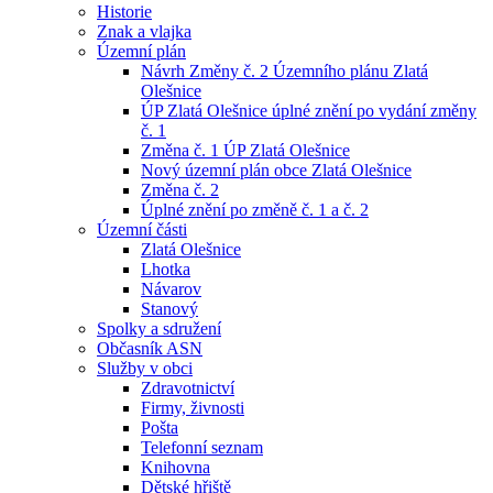
Historie
Znak a vlajka
Územní plán
Návrh Změny č. 2 Územního plánu Zlatá
Olešnice
ÚP Zlatá Olešnice úplné znění po vydání změny
č. 1
Změna č. 1 ÚP Zlatá Olešnice
Nový územní plán obce Zlatá Olešnice
Změna č. 2
Úplné znění po změně č. 1 a č. 2
Územní části
Zlatá Olešnice
Lhotka
Návarov
Stanový
Spolky a sdružení
Občasník ASN
Služby v obci
Zdravotnictví
Firmy, živnosti
Pošta
Telefonní seznam
Knihovna
Dětské hřiště