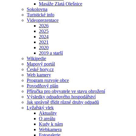
Masáže Zlatá Olešnice
Sokolovna
Turistické info
Videoprezentace
2026
2025
2024
2021
2020
2019 a starší
Wikipedie
Mapový portál
České hory.cz
Web kamery
Program rozvoje obce
Povodňový plán
Příručka pro obyvatele ve stavu ohrožení
Výsledky odpadového hospodářství
Jak správně třídit různé druhy odpadů
Lyžařský vlek
Aktuality
O areálu
Kudy k nám
Webkamera
Fotogalerie