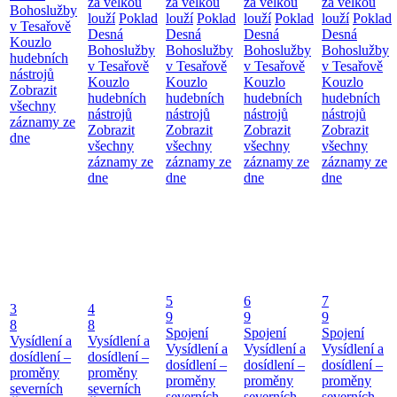
za velkou
za velkou
za velkou
za velkou
Bohoslužby
louží
Poklad
louží
Poklad
louží
Poklad
louží
Poklad
v Tesařově
Desná
Desná
Desná
Desná
Kouzlo
Bohoslužby
Bohoslužby
Bohoslužby
Bohoslužby
hudebních
v Tesařově
v Tesařově
v Tesařově
v Tesařově
nástrojů
Kouzlo
Kouzlo
Kouzlo
Kouzlo
Zobrazit
hudebních
hudebních
hudebních
hudebních
všechny
nástrojů
nástrojů
nástrojů
nástrojů
záznamy ze
Zobrazit
Zobrazit
Zobrazit
Zobrazit
dne
všechny
všechny
všechny
všechny
záznamy ze
záznamy ze
záznamy ze
záznamy ze
dne
dne
dne
dne
5
6
7
3
4
9
9
9
8
8
Spojení
Spojení
Spojení
Vysídlení a
Vysídlení a
Vysídlení a
Vysídlení a
Vysídlení a
dosídlení –
dosídlení –
dosídlení –
dosídlení –
dosídlení –
proměny
proměny
proměny
proměny
proměny
severních
severních
severních
severních
severních