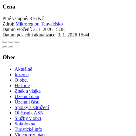
Cena
Plné vstupné: 316 Kč
Zdroj:
Mikroregion Tanvaldsko
Datum vložení:
3. 1. 2026 15:38
Datum poslední aktualizace:
3. 1. 2026 15:44
Obec
Aktuálně
Inzerce
O obci
Historie
Znak a vlajka
Územní plán
Územní části
Spolky a sdružení
Občasník ASN
Služby v obci
Sokolovna
Turistické info
Videoprezentace