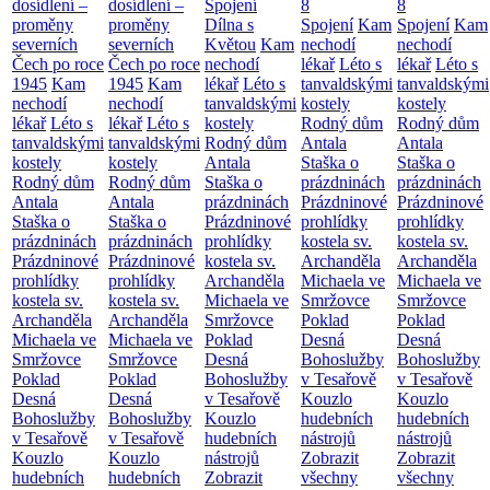
dosídlení –
dosídlení –
Spojení
8
8
proměny
proměny
Dílna s
Spojení
Kam
Spojení
Kam
severních
severních
Květou
Kam
nechodí
nechodí
Čech po roce
Čech po roce
nechodí
lékař
Léto s
lékař
Léto s
1945
Kam
1945
Kam
lékař
Léto s
tanvaldskými
tanvaldskými
nechodí
nechodí
tanvaldskými
kostely
kostely
lékař
Léto s
lékař
Léto s
kostely
Rodný dům
Rodný dům
tanvaldskými
tanvaldskými
Rodný dům
Antala
Antala
kostely
kostely
Antala
Staška o
Staška o
Rodný dům
Rodný dům
Staška o
prázdninách
prázdninách
Antala
Antala
prázdninách
Prázdninové
Prázdninové
Staška o
Staška o
Prázdninové
prohlídky
prohlídky
prázdninách
prázdninách
prohlídky
kostela sv.
kostela sv.
Prázdninové
Prázdninové
kostela sv.
Archanděla
Archanděla
prohlídky
prohlídky
Archanděla
Michaela ve
Michaela ve
kostela sv.
kostela sv.
Michaela ve
Smržovce
Smržovce
Archanděla
Archanděla
Smržovce
Poklad
Poklad
Michaela ve
Michaela ve
Poklad
Desná
Desná
Smržovce
Smržovce
Desná
Bohoslužby
Bohoslužby
Poklad
Poklad
Bohoslužby
v Tesařově
v Tesařově
Desná
Desná
v Tesařově
Kouzlo
Kouzlo
Bohoslužby
Bohoslužby
Kouzlo
hudebních
hudebních
v Tesařově
v Tesařově
hudebních
nástrojů
nástrojů
Kouzlo
Kouzlo
nástrojů
Zobrazit
Zobrazit
hudebních
hudebních
Zobrazit
všechny
všechny