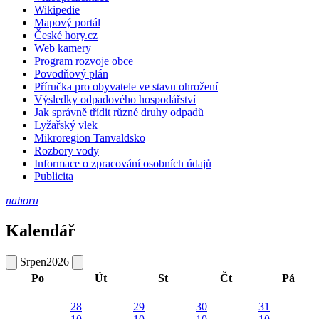
Wikipedie
Mapový portál
České hory.cz
Web kamery
Program rozvoje obce
Povodňový plán
Příručka pro obyvatele ve stavu ohrožení
Výsledky odpadového hospodářství
Jak správně třídit různé druhy odpadů
Lyžařský vlek
Mikroregion Tanvaldsko
Rozbory vody
Informace o zpracování osobních údajů
Publicita
nahoru
Kalendář
Srpen
2026
Po
Út
St
Čt
Pá
28
29
30
31