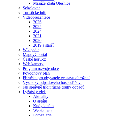
Masáže Zlatá Olešnice
Sokolovna
Turistické info
Videoprezentace
2026
2025
2024
2021
2020
2019 a starší
Wikipedie
Mapový portál
České hory.cz
Web kamery
Program rozvoje obce
Povodňový plán
Příručka pro obyvatele ve stavu ohrožení
Výsledky odpadového hospodářství
Jak správně třídit různé druhy odpadů
Lyžařský vlek
Aktuality
O areálu
Kudy k nám
Webkamera
Fotogalerie