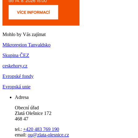
Mohlo by Vás zajímat
Mikroregion Tanvaldsko
Skupina ČEZ
ceskehory.cz
Evropské fondy
Evropská unie
Adresa
Obecní úřad
Zlatá Olešnice 172
468 47
tel.:
+420 483 769 190
email:
ou@zlata-olesnice.cz