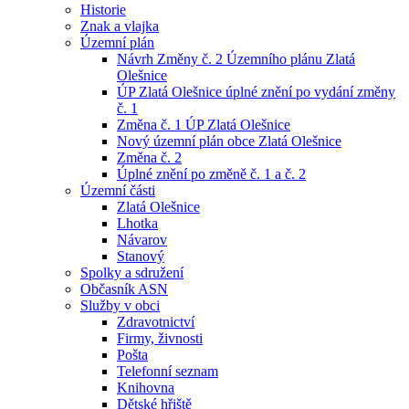
Historie
Znak a vlajka
Územní plán
Návrh Změny č. 2 Územního plánu Zlatá
Olešnice
ÚP Zlatá Olešnice úplné znění po vydání změny
č. 1
Změna č. 1 ÚP Zlatá Olešnice
Nový územní plán obce Zlatá Olešnice
Změna č. 2
Úplné znění po změně č. 1 a č. 2
Územní části
Zlatá Olešnice
Lhotka
Návarov
Stanový
Spolky a sdružení
Občasník ASN
Služby v obci
Zdravotnictví
Firmy, živnosti
Pošta
Telefonní seznam
Knihovna
Dětské hřiště