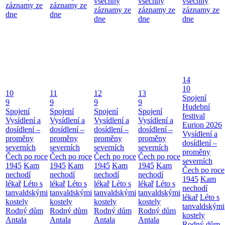
všechny
všechny
všechny
záznamy ze
záznamy ze
záznamy ze
záznamy ze
záznamy ze
dne
dne
dne
dne
dne
14
10
10
11
12
13
Spojení
9
9
9
9
Hudební
Spojení
Spojení
Spojení
Spojení
festival
Vysídlení a
Vysídlení a
Vysídlení a
Vysídlení a
Eurion 2026
dosídlení –
dosídlení –
dosídlení –
dosídlení –
Vysídlení a
proměny
proměny
proměny
proměny
dosídlení –
severních
severních
severních
severních
proměny
Čech po roce
Čech po roce
Čech po roce
Čech po roce
severních
1945
Kam
1945
Kam
1945
Kam
1945
Kam
Čech po roce
nechodí
nechodí
nechodí
nechodí
1945
Kam
lékař
Léto s
lékař
Léto s
lékař
Léto s
lékař
Léto s
nechodí
tanvaldskými
tanvaldskými
tanvaldskými
tanvaldskými
lékař
Léto s
kostely
kostely
kostely
kostely
tanvaldskými
Rodný dům
Rodný dům
Rodný dům
Rodný dům
kostely
Antala
Antala
Antala
Antala
Rodný dům