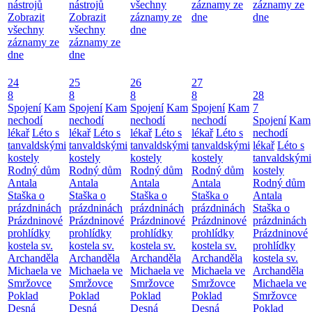
nástrojů
nástrojů
všechny
záznamy ze
záznamy ze
Zobrazit
Zobrazit
záznamy ze
dne
dne
všechny
všechny
dne
záznamy ze
záznamy ze
dne
dne
24
25
26
27
8
8
8
8
28
Spojení
Kam
Spojení
Kam
Spojení
Kam
Spojení
Kam
7
nechodí
nechodí
nechodí
nechodí
Spojení
Kam
lékař
Léto s
lékař
Léto s
lékař
Léto s
lékař
Léto s
nechodí
tanvaldskými
tanvaldskými
tanvaldskými
tanvaldskými
lékař
Léto s
kostely
kostely
kostely
kostely
tanvaldskými
Rodný dům
Rodný dům
Rodný dům
Rodný dům
kostely
Antala
Antala
Antala
Antala
Rodný dům
Staška o
Staška o
Staška o
Staška o
Antala
prázdninách
prázdninách
prázdninách
prázdninách
Staška o
Prázdninové
Prázdninové
Prázdninové
Prázdninové
prázdninách
prohlídky
prohlídky
prohlídky
prohlídky
Prázdninové
kostela sv.
kostela sv.
kostela sv.
kostela sv.
prohlídky
Archanděla
Archanděla
Archanděla
Archanděla
kostela sv.
Michaela ve
Michaela ve
Michaela ve
Michaela ve
Archanděla
Smržovce
Smržovce
Smržovce
Smržovce
Michaela ve
Poklad
Poklad
Poklad
Poklad
Smržovce
Desná
Desná
Desná
Desná
Poklad