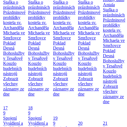
Staška o
Staška o
Staška o
Staška o
Antala
prázdninách
prázdninách
prázdninách
prázdninách
Staška o
Prázdninové
Prázdninové
Prázdninové
Prázdninové
prázdninách
prohlídky
prohlídky
prohlídky
prohlídky
Prázdninové
kostela sv.
kostela sv.
kostela sv.
kostela sv.
prohlídky
Archanděla
Archanděla
Archanděla
Archanděla
kostela sv.
Michaela ve
Michaela ve
Michaela ve
Michaela ve
Archanděla
Smržovce
Smržovce
Smržovce
Smržovce
Michaela ve
Poklad
Poklad
Poklad
Poklad
Smržovce
Desná
Desná
Desná
Desná
Poklad
Bohoslužby
Bohoslužby
Bohoslužby
Bohoslužby
Desná
v Tesařově
v Tesařově
v Tesařově
v Tesařově
Bohoslužby
Kouzlo
Kouzlo
Kouzlo
Kouzlo
v Tesařově
hudebních
hudebních
hudebních
hudebních
Kouzlo
nástrojů
nástrojů
nástrojů
nástrojů
hudebních
Zobrazit
Zobrazit
Zobrazit
Zobrazit
nástrojů
všechny
všechny
všechny
všechny
Zobrazit
záznamy ze
záznamy ze
záznamy ze
záznamy ze
všechny
dne
dne
dne
dne
záznamy ze
dne
17
18
9
9
Spojení
Spojení
19
Vysídlení a
Vysídlení a
9
20
21