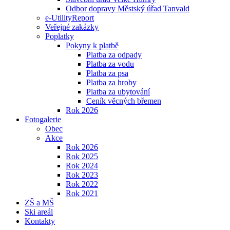
Odbor dopravy Městský úřad Tanvald
e-UtilityReport
Veřejné zakázky
Poplatky
Pokyny k platbě
Platba za odpady
Platba za vodu
Platba za psa
Platba za hroby
Platba za ubytování
Ceník věcných břemen
Rok 2026
Fotogalerie
Obec
Akce
Rok 2026
Rok 2025
Rok 2024
Rok 2023
Rok 2022
Rok 2021
ZŠ a MŠ
Ski areál
Kontakty