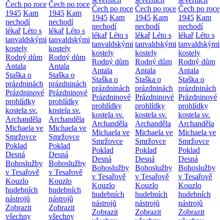
Čech po roce
Čech po roce
Čech po roce
Čech po roce
Čech po roce
1945
Kam
1945
Kam
1945
Kam
1945
Kam
1945
Kam
nechodí
nechodí
nechodí
nechodí
nechodí
lékař
Léto s
lékař
Léto s
lékař
Léto s
lékař
Léto s
lékař
Léto s
tanvaldskými
tanvaldskými
tanvaldskými
tanvaldskými
tanvaldskými
kostely
kostely
kostely
kostely
kostely
Rodný dům
Rodný dům
Rodný dům
Rodný dům
Rodný dům
Antala
Antala
Antala
Antala
Antala
Staška o
Staška o
Staška o
Staška o
Staška o
prázdninách
prázdninách
prázdninách
prázdninách
prázdninách
Prázdninové
Prázdninové
Prázdninové
Prázdninové
Prázdninové
prohlídky
prohlídky
prohlídky
prohlídky
prohlídky
kostela sv.
kostela sv.
kostela sv.
kostela sv.
kostela sv.
Archanděla
Archanděla
Archanděla
Archanděla
Archanděla
Michaela ve
Michaela ve
Michaela ve
Michaela ve
Michaela ve
Smržovce
Smržovce
Smržovce
Smržovce
Smržovce
Poklad
Poklad
Poklad
Poklad
Poklad
Desná
Desná
Desná
Desná
Desná
Bohoslužby
Bohoslužby
Bohoslužby
Bohoslužby
Bohoslužby
v Tesařově
v Tesařově
v Tesařově
v Tesařově
v Tesařově
Kouzlo
Kouzlo
Kouzlo
Kouzlo
Kouzlo
hudebních
hudebních
hudebních
hudebních
hudebních
nástrojů
nástrojů
nástrojů
nástrojů
nástrojů
Zobrazit
Zobrazit
Zobrazit
Zobrazit
Zobrazit
všechny
všechny