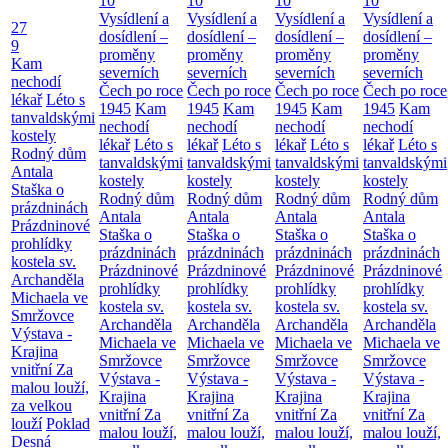
10
10
10
10
Vysídlení a
Vysídlení a
Vysídlení a
Vysídlení a
27
dosídlení –
dosídlení –
dosídlení –
dosídlení –
9
proměny
proměny
proměny
proměny
Kam
severních
severních
severních
severních
nechodí
Čech po roce
Čech po roce
Čech po roce
Čech po roce
lékař
Léto s
1945
Kam
1945
Kam
1945
Kam
1945
Kam
tanvaldskými
nechodí
nechodí
nechodí
nechodí
kostely
lékař
Léto s
lékař
Léto s
lékař
Léto s
lékař
Léto s
Rodný dům
tanvaldskými
tanvaldskými
tanvaldskými
tanvaldskými
Antala
kostely
kostely
kostely
kostely
Staška o
Rodný dům
Rodný dům
Rodný dům
Rodný dům
prázdninách
Antala
Antala
Antala
Antala
Prázdninové
Staška o
Staška o
Staška o
Staška o
prohlídky
prázdninách
prázdninách
prázdninách
prázdninách
kostela sv.
Prázdninové
Prázdninové
Prázdninové
Prázdninové
Archanděla
prohlídky
prohlídky
prohlídky
prohlídky
Michaela ve
kostela sv.
kostela sv.
kostela sv.
kostela sv.
Smržovce
Archanděla
Archanděla
Archanděla
Archanděla
Výstava -
Michaela ve
Michaela ve
Michaela ve
Michaela ve
Krajina
Smržovce
Smržovce
Smržovce
Smržovce
vnitřní
Za
Výstava -
Výstava -
Výstava -
Výstava -
malou louží,
Krajina
Krajina
Krajina
Krajina
za velkou
vnitřní
Za
vnitřní
Za
vnitřní
Za
vnitřní
Za
louží
Poklad
malou louží,
malou louží,
malou louží,
malou louží,
Desná