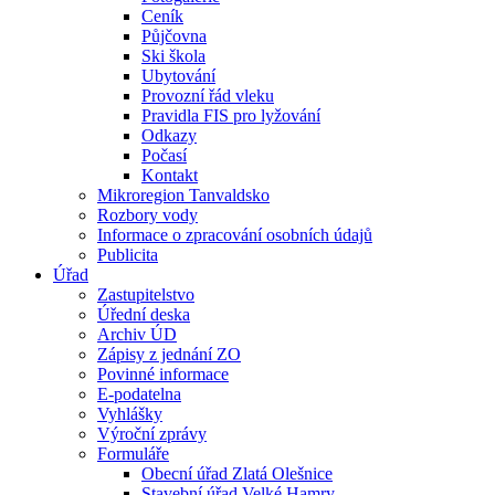
Ceník
Půjčovna
Ski škola
Ubytování
Provozní řád vleku
Pravidla FIS pro lyžování
Odkazy
Počasí
Kontakt
Mikroregion Tanvaldsko
Rozbory vody
Informace o zpracování osobních údajů
Publicita
Úřad
Zastupitelstvo
Úřední deska
Archiv ÚD
Zápisy z jednání ZO
Povinné informace
E-podatelna
Vyhlášky
Výroční zprávy
Formuláře
Obecní úřad Zlatá Olešnice
Stavební úřad Velké Hamry