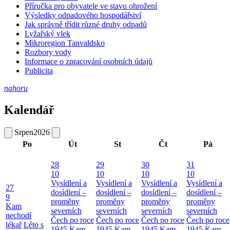
Příručka pro obyvatele ve stavu ohrožení
Výsledky odpadového hospodářství
Jak správně třídit různé druhy odpadů
Lyžařský vlek
Mikroregion Tanvaldsko
Rozbory vody
Informace o zpracování osobních údajů
Publicita
nahoru
Kalendář
Srpen
2026
Po
Út
St
Čt
Pá
28
29
30
31
10
10
10
10
Vysídlení a
Vysídlení a
Vysídlení a
Vysídlení a
27
dosídlení –
dosídlení –
dosídlení –
dosídlení –
9
proměny
proměny
proměny
proměny
Kam
severních
severních
severních
severních
nechodí
Čech po roce
Čech po roce
Čech po roce
Čech po roce
lékař
Léto s
1945
Kam
1945
Kam
1945
Kam
1945
Kam