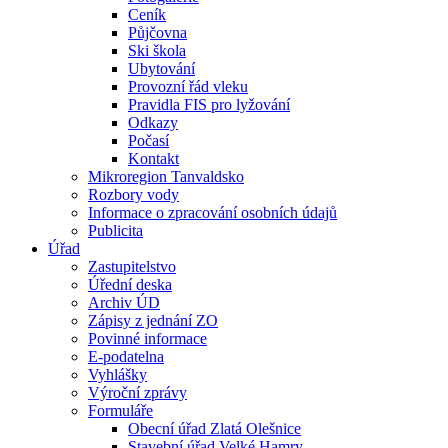
Ceník
Půjčovna
Ski škola
Ubytování
Provozní řád vleku
Pravidla FIS pro lyžování
Odkazy
Počasí
Kontakt
Mikroregion Tanvaldsko
Rozbory vody
Informace o zpracování osobních údajů
Publicita
Úřad
Zastupitelstvo
Úřední deska
Archiv ÚD
Zápisy z jednání ZO
Povinné informace
E-podatelna
Vyhlášky
Výroční zprávy
Formuláře
Obecní úřad Zlatá Olešnice
Stavební úřad Velké Hamry