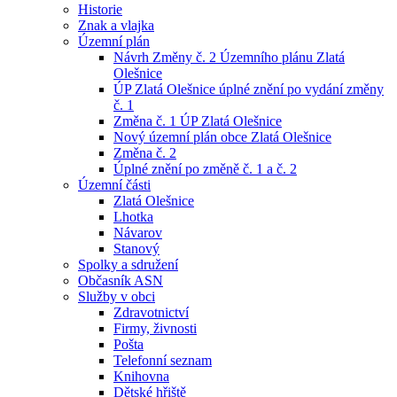
Historie
Znak a vlajka
Územní plán
Návrh Změny č. 2 Územního plánu Zlatá
Olešnice
ÚP Zlatá Olešnice úplné znění po vydání změny
č. 1
Změna č. 1 ÚP Zlatá Olešnice
Nový územní plán obce Zlatá Olešnice
Změna č. 2
Úplné znění po změně č. 1 a č. 2
Územní části
Zlatá Olešnice
Lhotka
Návarov
Stanový
Spolky a sdružení
Občasník ASN
Služby v obci
Zdravotnictví
Firmy, živnosti
Pošta
Telefonní seznam
Knihovna
Dětské hřiště