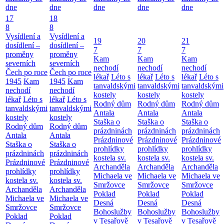
dne
dne
dne
dne
dne
17
18
8
8
Vysídlení a
Vysídlení a
19
20
21
dosídlení –
dosídlení –
7
7
7
proměny
proměny
Kam
Kam
Kam
severních
severních
nechodí
nechodí
nechodí
Čech po roce
Čech po roce
lékař
Léto s
lékař
Léto s
lékař
Léto s
1945
Kam
1945
Kam
tanvaldskými
tanvaldskými
tanvaldskými
nechodí
nechodí
kostely
kostely
kostely
lékař
Léto s
lékař
Léto s
Rodný dům
Rodný dům
Rodný dům
tanvaldskými
tanvaldskými
Antala
Antala
Antala
kostely
kostely
Staška o
Staška o
Staška o
Rodný dům
Rodný dům
prázdninách
prázdninách
prázdninách
Antala
Antala
Prázdninové
Prázdninové
Prázdninové
Staška o
Staška o
prohlídky
prohlídky
prohlídky
prázdninách
prázdninách
kostela sv.
kostela sv.
kostela sv.
Prázdninové
Prázdninové
Archanděla
Archanděla
Archanděla
prohlídky
prohlídky
Michaela ve
Michaela ve
Michaela ve
kostela sv.
kostela sv.
Smržovce
Smržovce
Smržovce
Archanděla
Archanděla
Poklad
Poklad
Poklad
Michaela ve
Michaela ve
Desná
Desná
Desná
Smržovce
Smržovce
Bohoslužby
Bohoslužby
Bohoslužby
Poklad
Poklad
v Tesařově
v Tesařově
v Tesařově