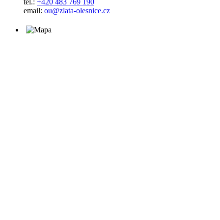
tel.:
+420 483 769 190
email:
ou@zlata-olesnice.cz