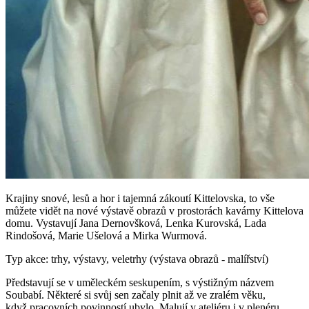
Krajiny snové, lesů a hor i tajemná zákoutí Kittelovska, to vše
můžete vidět na nové výstavě obrazů v prostorách kavárny Kittelova
domu. Vystavují Jana Dernovšková, Lenka Kurovská, Lada
Rindošová, Marie Ušelová a Mirka Wurmová.
Typ akce: trhy, výstavy, veletrhy (výstava obrazů - malířství)
Představují se v uměleckém seskupením, s výstižným názvem
Soubabí. Některé si svůj sen začaly plnit až ve zralém věku,
když pracovních povinností ubylo. Malují v ateliéru i v plenéru.