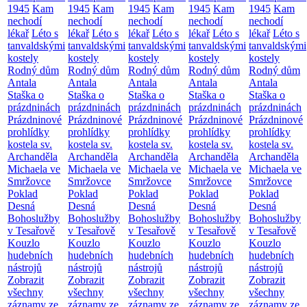
1945
Kam
1945
Kam
1945
Kam
1945
Kam
1945
Kam
nechodí
nechodí
nechodí
nechodí
nechodí
lékař
Léto s
lékař
Léto s
lékař
Léto s
lékař
Léto s
lékař
Léto s
tanvaldskými
tanvaldskými
tanvaldskými
tanvaldskými
tanvaldskými
kostely
kostely
kostely
kostely
kostely
Rodný dům
Rodný dům
Rodný dům
Rodný dům
Rodný dům
Antala
Antala
Antala
Antala
Antala
Staška o
Staška o
Staška o
Staška o
Staška o
prázdninách
prázdninách
prázdninách
prázdninách
prázdninách
Prázdninové
Prázdninové
Prázdninové
Prázdninové
Prázdninové
prohlídky
prohlídky
prohlídky
prohlídky
prohlídky
kostela sv.
kostela sv.
kostela sv.
kostela sv.
kostela sv.
Archanděla
Archanděla
Archanděla
Archanděla
Archanděla
Michaela ve
Michaela ve
Michaela ve
Michaela ve
Michaela ve
Smržovce
Smržovce
Smržovce
Smržovce
Smržovce
Poklad
Poklad
Poklad
Poklad
Poklad
Desná
Desná
Desná
Desná
Desná
Bohoslužby
Bohoslužby
Bohoslužby
Bohoslužby
Bohoslužby
v Tesařově
v Tesařově
v Tesařově
v Tesařově
v Tesařově
Kouzlo
Kouzlo
Kouzlo
Kouzlo
Kouzlo
hudebních
hudebních
hudebních
hudebních
hudebních
nástrojů
nástrojů
nástrojů
nástrojů
nástrojů
Zobrazit
Zobrazit
Zobrazit
Zobrazit
Zobrazit
všechny
všechny
všechny
všechny
všechny
záznamy ze
záznamy ze
záznamy ze
záznamy ze
záznamy ze