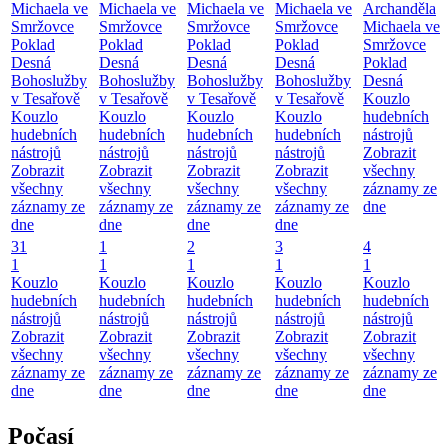
Michaela ve
Michaela ve
Michaela ve
Michaela ve
Archanděla
Smržovce
Smržovce
Smržovce
Smržovce
Michaela ve
Poklad
Poklad
Poklad
Poklad
Smržovce
Desná
Desná
Desná
Desná
Poklad
Bohoslužby
Bohoslužby
Bohoslužby
Bohoslužby
Desná
v Tesařově
v Tesařově
v Tesařově
v Tesařově
Kouzlo
Kouzlo
Kouzlo
Kouzlo
Kouzlo
hudebních
hudebních
hudebních
hudebních
hudebních
nástrojů
nástrojů
nástrojů
nástrojů
nástrojů
Zobrazit
Zobrazit
Zobrazit
Zobrazit
Zobrazit
všechny
všechny
všechny
všechny
všechny
záznamy ze
záznamy ze
záznamy ze
záznamy ze
záznamy ze
dne
dne
dne
dne
dne
31
1
2
3
4
1
1
1
1
1
Kouzlo
Kouzlo
Kouzlo
Kouzlo
Kouzlo
hudebních
hudebních
hudebních
hudebních
hudebních
nástrojů
nástrojů
nástrojů
nástrojů
nástrojů
Zobrazit
Zobrazit
Zobrazit
Zobrazit
Zobrazit
všechny
všechny
všechny
všechny
všechny
záznamy ze
záznamy ze
záznamy ze
záznamy ze
záznamy ze
dne
dne
dne
dne
dne
Počasí