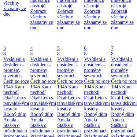
hudebních
hudebních
hudebních
hudebních
všechny
nástrojů
nástrojů
nástrojů
nástrojů
záznamy ze
Zobrazit
Zobrazit
Zobrazit
Zobrazit
dne
všechny
všechny
všechny
všechny
záznamy ze
záznamy ze
záznamy ze
záznamy ze
dne
dne
dne
dne
3
4
5
6
7
8
8
8
8
8
Vysídlení a
Vysídlení a
Vysídlení a
Vysídlení a
Vysídlení a
dosídlení –
dosídlení –
dosídlení –
dosídlení –
dosídlení –
proměny
proměny
proměny
proměny
proměny
severních
severních
severních
severních
severních
Čech po roce
Čech po roce
Čech po roce
Čech po roce
Čech po roce
1945
Kam
1945
Kam
1945
Kam
1945
Kam
1945
Kam
nechodí
nechodí
nechodí
nechodí
nechodí
lékař
Léto s
lékař
Léto s
lékař
Léto s
lékař
Léto s
lékař
Léto s
tanvaldskými
tanvaldskými
tanvaldskými
tanvaldskými
tanvaldskými
kostely
kostely
kostely
kostely
kostely
Rodný dům
Rodný dům
Rodný dům
Rodný dům
Rodný dům
Antala
Antala
Antala
Antala
Antala
Staška o
Staška o
Staška o
Staška o
Staška o
prázdninách
prázdninách
prázdninách
prázdninách
prázdninách
Prázdninové
Prázdninové
Prázdninové
Prázdninové
Prázdninové