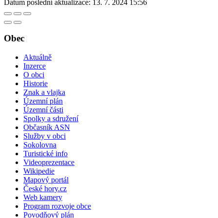
Datum poslední aktualizace:
13. 7. 2024 15:56
Obec
Aktuálně
Inzerce
O obci
Historie
Znak a vlajka
Územní plán
Územní části
Spolky a sdružení
Občasník ASN
Služby v obci
Sokolovna
Turistické info
Videoprezentace
Wikipedie
Mapový portál
České hory.cz
Web kamery
Program rozvoje obce
Povodňový plán