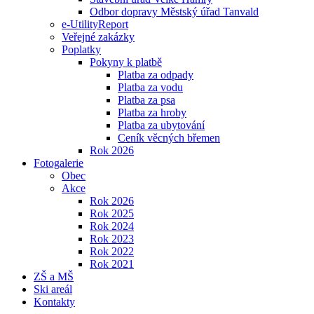
Odbor dopravy Městský úřad Tanvald
e-UtilityReport
Veřejné zakázky
Poplatky
Pokyny k platbě
Platba za odpady
Platba za vodu
Platba za psa
Platba za hroby
Platba za ubytování
Ceník věcných břemen
Rok 2026
Fotogalerie
Obec
Akce
Rok 2026
Rok 2025
Rok 2024
Rok 2023
Rok 2022
Rok 2021
ZŠ a MŠ
Ski areál
Kontakty