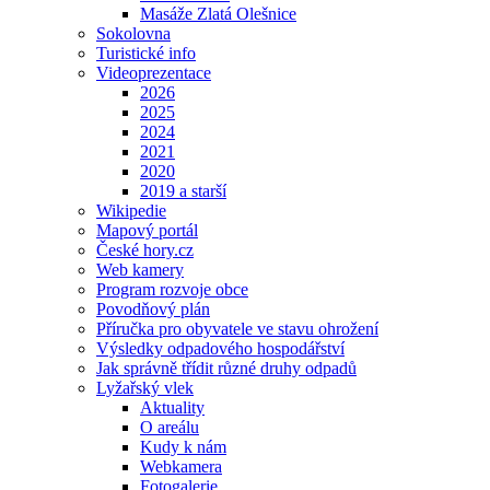
Masáže Zlatá Olešnice
Sokolovna
Turistické info
Videoprezentace
2026
2025
2024
2021
2020
2019 a starší
Wikipedie
Mapový portál
České hory.cz
Web kamery
Program rozvoje obce
Povodňový plán
Příručka pro obyvatele ve stavu ohrožení
Výsledky odpadového hospodářství
Jak správně třídit různé druhy odpadů
Lyžařský vlek
Aktuality
O areálu
Kudy k nám
Webkamera
Fotogalerie