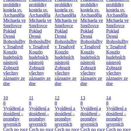
prohlídky
prohlídky
prohlídky
prohlídky
prohlídky
kostela sv.
kostela sv.
kostela sv.
kostela sv.
kostela sv.
Archanděla
Archanděla
Archanděla
Archanděla
Archanděla
Michaela ve
Michaela ve
Michaela ve
Michaela ve
Michaela ve
Smržovce
Smržovce
Smržovce
Smržovce
Smržovce
Poklad
Poklad
Poklad
Poklad
Poklad
Desná
Desná
Desná
Desná
Desná
Bohoslužby
Bohoslužby
Bohoslužby
Bohoslužby
Bohoslužby
v Tesařově
v Tesařově
v Tesařově
v Tesařově
v Tesařově
Kouzlo
Kouzlo
Kouzlo
Kouzlo
Kouzlo
hudebních
hudebních
hudebních
hudebních
hudebních
nástrojů
nástrojů
nástrojů
nástrojů
nástrojů
Zobrazit
Zobrazit
Zobrazit
Zobrazit
Zobrazit
všechny
všechny
všechny
všechny
všechny
záznamy ze
záznamy ze
záznamy ze
záznamy ze
záznamy ze
dne
dne
dne
dne
dne
10
11
12
13
14
8
8
8
8
8
Vysídlení a
Vysídlení a
Vysídlení a
Vysídlení a
Vysídlení a
dosídlení –
dosídlení –
dosídlení –
dosídlení –
dosídlení –
proměny
proměny
proměny
proměny
proměny
severních
severních
severních
severních
severních
Čech po roce
Čech po roce
Čech po roce
Čech po roce
Čech po roce