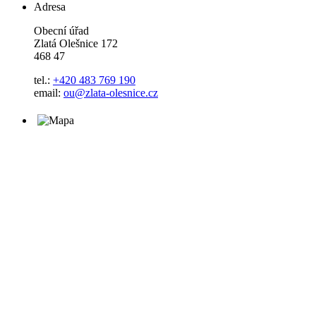
Adresa
Obecní úřad
Zlatá Olešnice 172
468 47
tel.:
+420 483 769 190
email:
ou@zlata-olesnice.cz