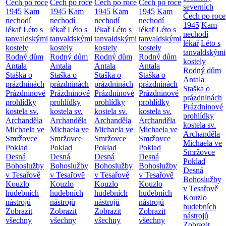
Čech po roce
Čech po roce
Čech po roce
Čech po roce
severních
1945
Kam
1945
Kam
1945
Kam
1945
Kam
Čech po roce
nechodí
nechodí
nechodí
nechodí
1945
Kam
lékař
Léto s
lékař
Léto s
lékař
Léto s
lékař
Léto s
nechodí
tanvaldskými
tanvaldskými
tanvaldskými
tanvaldskými
lékař
Léto s
kostely
kostely
kostely
kostely
tanvaldskými
Rodný dům
Rodný dům
Rodný dům
Rodný dům
kostely
Antala
Antala
Antala
Antala
Rodný dům
Staška o
Staška o
Staška o
Staška o
Antala
prázdninách
prázdninách
prázdninách
prázdninách
Staška o
Prázdninové
Prázdninové
Prázdninové
Prázdninové
prázdninách
prohlídky
prohlídky
prohlídky
prohlídky
Prázdninové
kostela sv.
kostela sv.
kostela sv.
kostela sv.
prohlídky
Archanděla
Archanděla
Archanděla
Archanděla
kostela sv.
Michaela ve
Michaela ve
Michaela ve
Michaela ve
Archanděla
Smržovce
Smržovce
Smržovce
Smržovce
Michaela ve
Poklad
Poklad
Poklad
Poklad
Smržovce
Desná
Desná
Desná
Desná
Poklad
Bohoslužby
Bohoslužby
Bohoslužby
Bohoslužby
Desná
v Tesařově
v Tesařově
v Tesařově
v Tesařově
Bohoslužby
Kouzlo
Kouzlo
Kouzlo
Kouzlo
v Tesařově
hudebních
hudebních
hudebních
hudebních
Kouzlo
nástrojů
nástrojů
nástrojů
nástrojů
hudebních
Zobrazit
Zobrazit
Zobrazit
Zobrazit
nástrojů
všechny
všechny
všechny
všechny
Zobrazit