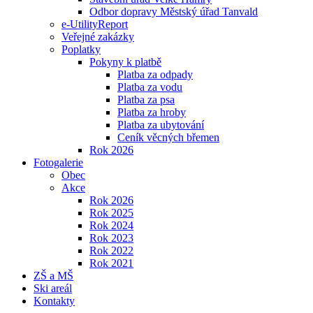
Odbor dopravy Městský úřad Tanvald
e-UtilityReport
Veřejné zakázky
Poplatky
Pokyny k platbě
Platba za odpady
Platba za vodu
Platba za psa
Platba za hroby
Platba za ubytování
Ceník věcných břemen
Rok 2026
Fotogalerie
Obec
Akce
Rok 2026
Rok 2025
Rok 2024
Rok 2023
Rok 2022
Rok 2021
ZŠ a MŠ
Ski areál
Kontakty