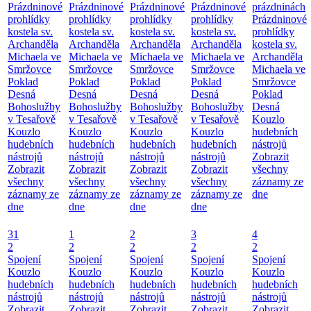
Prázdninové
Prázdninové
Prázdninové
Prázdninové
prázdninách
prohlídky
prohlídky
prohlídky
prohlídky
Prázdninové
kostela sv.
kostela sv.
kostela sv.
kostela sv.
prohlídky
Archanděla
Archanděla
Archanděla
Archanděla
kostela sv.
Michaela ve
Michaela ve
Michaela ve
Michaela ve
Archanděla
Smržovce
Smržovce
Smržovce
Smržovce
Michaela ve
Poklad
Poklad
Poklad
Poklad
Smržovce
Desná
Desná
Desná
Desná
Poklad
Bohoslužby
Bohoslužby
Bohoslužby
Bohoslužby
Desná
v Tesařově
v Tesařově
v Tesařově
v Tesařově
Kouzlo
Kouzlo
Kouzlo
Kouzlo
Kouzlo
hudebních
hudebních
hudebních
hudebních
hudebních
nástrojů
nástrojů
nástrojů
nástrojů
nástrojů
Zobrazit
Zobrazit
Zobrazit
Zobrazit
Zobrazit
všechny
všechny
všechny
všechny
všechny
záznamy ze
záznamy ze
záznamy ze
záznamy ze
záznamy ze
dne
dne
dne
dne
dne
31
1
2
3
4
2
2
2
2
2
Spojení
Spojení
Spojení
Spojení
Spojení
Kouzlo
Kouzlo
Kouzlo
Kouzlo
Kouzlo
hudebních
hudebních
hudebních
hudebních
hudebních
nástrojů
nástrojů
nástrojů
nástrojů
nástrojů
Zobrazit
Zobrazit
Zobrazit
Zobrazit
Zobrazit