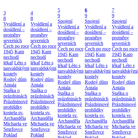
5
6
7
3
4
9
9
9
8
8
Spojení
Spojení
Spojení
Vysídlení a
Vysídlení a
Vysídlení a
Vysídlení a
Vysídlení a
dosídlení –
dosídlení –
dosídlení –
dosídlení –
dosídlení –
proměny
proměny
proměny
proměny
proměny
severních
severních
severních
severních
severních
Čech po roce
Čech po roce
Čech po roce
Čech po roce
Čech po roce
1945
Kam
1945
Kam
1945
Kam
1945
Kam
1945
Kam
nechodí
nechodí
nechodí
nechodí
nechodí
lékař
Léto s
lékař
Léto s
lékař
Léto s
lékař
Léto s
lékař
Léto s
tanvaldskými
tanvaldskými
tanvaldskými
tanvaldskými
tanvaldskými
kostely
kostely
kostely
kostely
kostely
Rodný dům
Rodný dům
Rodný dům
Rodný dům
Rodný dům
Antala
Antala
Antala
Antala
Antala
Staška o
Staška o
Staška o
Staška o
Staška o
prázdninách
prázdninách
prázdninách
prázdninách
prázdninách
Prázdninové
Prázdninové
Prázdninové
Prázdninové
Prázdninové
prohlídky
prohlídky
prohlídky
prohlídky
prohlídky
kostela sv.
kostela sv.
kostela sv.
kostela sv.
kostela sv.
Archanděla
Archanděla
Archanděla
Archanděla
Archanděla
Michaela ve
Michaela ve
Michaela ve
Michaela ve
Michaela ve
Smržovce
Smržovce
Smržovce
Smržovce
Smržovce
Poklad
Poklad
Poklad
Poklad
Poklad