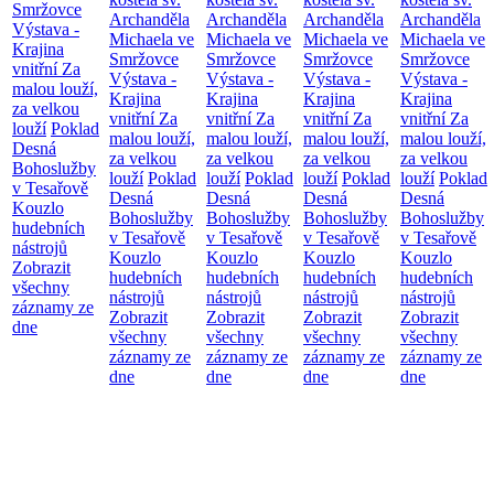
Smržovce
Archanděla
Archanděla
Archanděla
Archanděla
Výstava -
Michaela ve
Michaela ve
Michaela ve
Michaela ve
Krajina
Smržovce
Smržovce
Smržovce
Smržovce
vnitřní
Za
Výstava -
Výstava -
Výstava -
Výstava -
malou louží,
Krajina
Krajina
Krajina
Krajina
za velkou
vnitřní
Za
vnitřní
Za
vnitřní
Za
vnitřní
Za
louží
Poklad
malou louží,
malou louží,
malou louží,
malou louží,
Desná
za velkou
za velkou
za velkou
za velkou
Bohoslužby
louží
Poklad
louží
Poklad
louží
Poklad
louží
Poklad
v Tesařově
Desná
Desná
Desná
Desná
Kouzlo
Bohoslužby
Bohoslužby
Bohoslužby
Bohoslužby
hudebních
v Tesařově
v Tesařově
v Tesařově
v Tesařově
nástrojů
Kouzlo
Kouzlo
Kouzlo
Kouzlo
Zobrazit
hudebních
hudebních
hudebních
hudebních
všechny
nástrojů
nástrojů
nástrojů
nástrojů
záznamy ze
Zobrazit
Zobrazit
Zobrazit
Zobrazit
dne
všechny
všechny
všechny
všechny
záznamy ze
záznamy ze
záznamy ze
záznamy ze
dne
dne
dne
dne