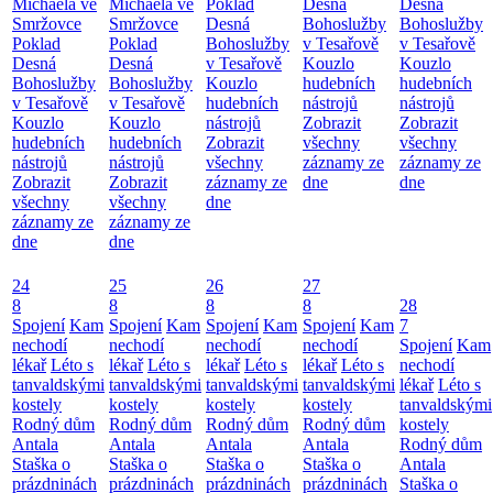
Michaela ve
Michaela ve
Poklad
Desná
Desná
Smržovce
Smržovce
Desná
Bohoslužby
Bohoslužby
Poklad
Poklad
Bohoslužby
v Tesařově
v Tesařově
Desná
Desná
v Tesařově
Kouzlo
Kouzlo
Bohoslužby
Bohoslužby
Kouzlo
hudebních
hudebních
v Tesařově
v Tesařově
hudebních
nástrojů
nástrojů
Kouzlo
Kouzlo
nástrojů
Zobrazit
Zobrazit
hudebních
hudebních
Zobrazit
všechny
všechny
nástrojů
nástrojů
všechny
záznamy ze
záznamy ze
Zobrazit
Zobrazit
záznamy ze
dne
dne
všechny
všechny
dne
záznamy ze
záznamy ze
dne
dne
24
25
26
27
8
8
8
8
28
Spojení
Kam
Spojení
Kam
Spojení
Kam
Spojení
Kam
7
nechodí
nechodí
nechodí
nechodí
Spojení
Kam
lékař
Léto s
lékař
Léto s
lékař
Léto s
lékař
Léto s
nechodí
tanvaldskými
tanvaldskými
tanvaldskými
tanvaldskými
lékař
Léto s
kostely
kostely
kostely
kostely
tanvaldskými
Rodný dům
Rodný dům
Rodný dům
Rodný dům
kostely
Antala
Antala
Antala
Antala
Rodný dům
Staška o
Staška o
Staška o
Staška o
Antala
prázdninách
prázdninách
prázdninách
prázdninách
Staška o