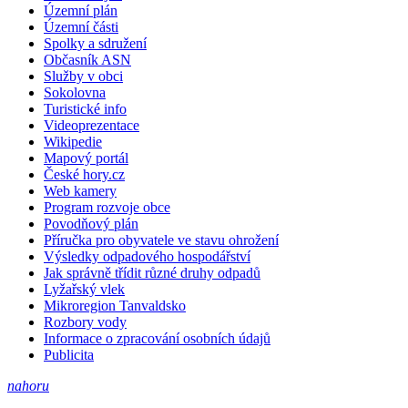
Územní plán
Územní části
Spolky a sdružení
Občasník ASN
Služby v obci
Sokolovna
Turistické info
Videoprezentace
Wikipedie
Mapový portál
České hory.cz
Web kamery
Program rozvoje obce
Povodňový plán
Příručka pro obyvatele ve stavu ohrožení
Výsledky odpadového hospodářství
Jak správně třídit různé druhy odpadů
Lyžařský vlek
Mikroregion Tanvaldsko
Rozbory vody
Informace o zpracování osobních údajů
Publicita
nahoru