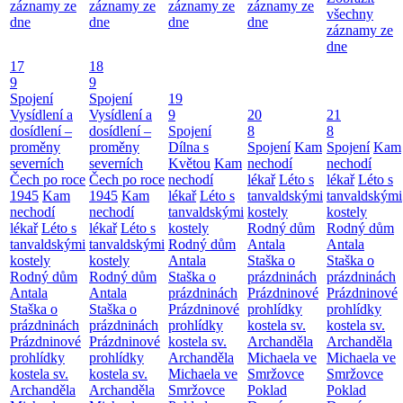
záznamy ze
záznamy ze
záznamy ze
záznamy ze
všechny
dne
dne
dne
dne
záznamy ze
dne
17
18
9
9
Spojení
Spojení
19
Vysídlení a
Vysídlení a
9
20
21
dosídlení –
dosídlení –
Spojení
8
8
proměny
proměny
Dílna s
Spojení
Kam
Spojení
Kam
severních
severních
Květou
Kam
nechodí
nechodí
Čech po roce
Čech po roce
nechodí
lékař
Léto s
lékař
Léto s
1945
Kam
1945
Kam
lékař
Léto s
tanvaldskými
tanvaldskými
nechodí
nechodí
tanvaldskými
kostely
kostely
lékař
Léto s
lékař
Léto s
kostely
Rodný dům
Rodný dům
tanvaldskými
tanvaldskými
Rodný dům
Antala
Antala
kostely
kostely
Antala
Staška o
Staška o
Rodný dům
Rodný dům
Staška o
prázdninách
prázdninách
Antala
Antala
prázdninách
Prázdninové
Prázdninové
Staška o
Staška o
Prázdninové
prohlídky
prohlídky
prázdninách
prázdninách
prohlídky
kostela sv.
kostela sv.
Prázdninové
Prázdninové
kostela sv.
Archanděla
Archanděla
prohlídky
prohlídky
Archanděla
Michaela ve
Michaela ve
kostela sv.
kostela sv.
Michaela ve
Smržovce
Smržovce
Archanděla
Archanděla
Smržovce
Poklad
Poklad