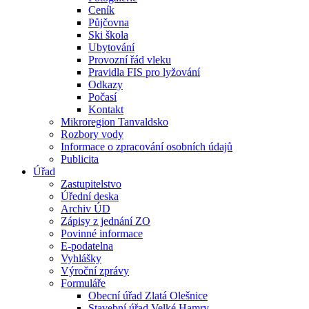
Ceník
Půjčovna
Ski škola
Ubytování
Provozní řád vleku
Pravidla FIS pro lyžování
Odkazy
Počasí
Kontakt
Mikroregion Tanvaldsko
Rozbory vody
Informace o zpracování osobních údajů
Publicita
Úřad
Zastupitelstvo
Úřední deska
Archiv ÚD
Zápisy z jednání ZO
Povinné informace
E-podatelna
Vyhlášky
Výroční zprávy
Formuláře
Obecní úřad Zlatá Olešnice
Stavební úřad Velké Hamry