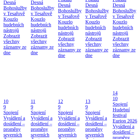
Desná
Desná
Desná
Desná
Desná
Bohoslužby
Bohoslužby
Bohoslužby
Bohoslužby
Bohoslužby
v Tesařově
v Tesařově
v Tesařově
v Tesařově
v Tesařově
Kouzlo
Kouzlo
Kouzlo
Kouzlo
Kouzlo
hudebních
hudebních
hudebních
hudebních
hudebních
nástrojů
nástrojů
nástrojů
nástrojů
nástrojů
Zobrazit
Zobrazit
Zobrazit
Zobrazit
Zobrazit
všechny
všechny
všechny
všechny
všechny
záznamy ze
záznamy ze
záznamy ze
záznamy ze
záznamy ze
dne
dne
dne
dne
dne
14
10
10
11
12
13
Spojení
9
9
9
9
Hudební
Spojení
Spojení
Spojení
Spojení
festival
Vysídlení a
Vysídlení a
Vysídlení a
Vysídlení a
Eurion 2026
dosídlení –
dosídlení –
dosídlení –
dosídlení –
Vysídlení a
proměny
proměny
proměny
proměny
dosídlení –
severních
severních
severních
severních
proměny