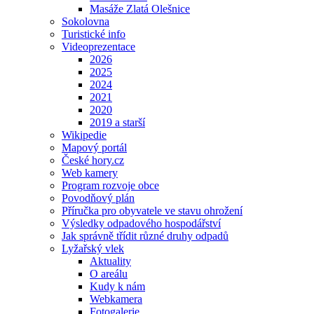
Masáže Zlatá Olešnice
Sokolovna
Turistické info
Videoprezentace
2026
2025
2024
2021
2020
2019 a starší
Wikipedie
Mapový portál
České hory.cz
Web kamery
Program rozvoje obce
Povodňový plán
Příručka pro obyvatele ve stavu ohrožení
Výsledky odpadového hospodářství
Jak správně třídit různé druhy odpadů
Lyžařský vlek
Aktuality
O areálu
Kudy k nám
Webkamera
Fotogalerie