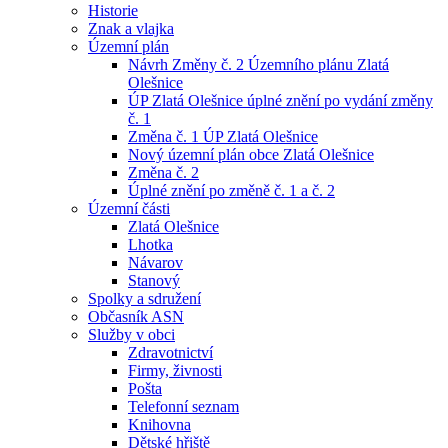
Historie
Znak a vlajka
Územní plán
Návrh Změny č. 2 Územního plánu Zlatá
Olešnice
ÚP Zlatá Olešnice úplné znění po vydání změny
č. 1
Změna č. 1 ÚP Zlatá Olešnice
Nový územní plán obce Zlatá Olešnice
Změna č. 2
Úplné znění po změně č. 1 a č. 2
Územní části
Zlatá Olešnice
Lhotka
Návarov
Stanový
Spolky a sdružení
Občasník ASN
Služby v obci
Zdravotnictví
Firmy, živnosti
Pošta
Telefonní seznam
Knihovna
Dětské hřiště