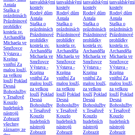
tanvaldskými
tanvaldskými
tanvaldskými
tanvaldskými
Antala
kostely
kostely
kostely
kostely
Staška o
Rodný dům
Rodný dům
Rodný dům
Rodný dům
prázdninách
Antala
Antala
Antala
Antala
Prázdninové
Staška o
Staška o
Staška o
Staška o
prohlídky
prázdninách
prázdninách
prázdninách
prázdninách
kostela sv.
Prázdninové
Prázdninové
Prázdninové
Prázdninové
Archanděla
prohlídky
prohlídky
prohlídky
prohlídky
Michaela ve
kostela sv.
kostela sv.
kostela sv.
kostela sv.
Smržovce
Archanděla
Archanděla
Archanděla
Archanděla
Výstava -
Michaela ve
Michaela ve
Michaela ve
Michaela ve
Krajina
Smržovce
Smržovce
Smržovce
Smržovce
vnitřní
Za
Výstava -
Výstava -
Výstava -
Výstava -
malou louží,
Krajina
Krajina
Krajina
Krajina
za velkou
vnitřní
Za
vnitřní
Za
vnitřní
Za
vnitřní
Za
louží
Poklad
malou louží,
malou louží,
malou louží,
malou louží,
Desná
za velkou
za velkou
za velkou
za velkou
Bohoslužby
louží
Poklad
louží
Poklad
louží
Poklad
louží
Poklad
v Tesařově
Desná
Desná
Desná
Desná
Kouzlo
Bohoslužby
Bohoslužby
Bohoslužby
Bohoslužby
hudebních
v Tesařově
v Tesařově
v Tesařově
v Tesařově
nástrojů
Kouzlo
Kouzlo
Kouzlo
Kouzlo
Zobrazit
hudebních
hudebních
hudebních
hudebních
všechny
nástrojů
nástrojů
nástrojů
nástrojů
záznamy ze
Zobrazit
Zobrazit
Zobrazit
Zobrazit
dne