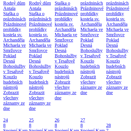
Rodný dům
Rodný dům
Staška o
prázdninách
prázdninách
Antala
Antala
prázdninách
Prázdninové
Prázdninové
Staška o
Staška o
Prázdninové
prohlídky
prohlídky
prázdninách
prázdninách
prohlídky
kostela sv.
kostela sv.
Prázdninové
Prázdninové
kostela sv.
Archanděla
Archanděla
prohlídky
prohlídky
Archanděla
Michaela ve
Michaela ve
kostela sv.
kostela sv.
Michaela ve
Smržovce
Smržovce
Archanděla
Archanděla
Smržovce
Poklad
Poklad
Michaela ve
Michaela ve
Poklad
Desná
Desná
Smržovce
Smržovce
Desná
Bohoslužby
Bohoslužby
Poklad
Poklad
Bohoslužby
v Tesařově
v Tesařově
Desná
Desná
v Tesařově
Kouzlo
Kouzlo
Bohoslužby
Bohoslužby
Kouzlo
hudebních
hudebních
v Tesařově
v Tesařově
hudebních
nástrojů
nástrojů
Kouzlo
Kouzlo
nástrojů
Zobrazit
Zobrazit
hudebních
hudebních
Zobrazit
všechny
všechny
nástrojů
nástrojů
všechny
záznamy ze
záznamy ze
Zobrazit
Zobrazit
záznamy ze
dne
dne
všechny
všechny
dne
záznamy ze
záznamy ze
dne
dne
24
25
26
27
8
8
8
8
28
Spojení
Kam
Spojení
Kam
Spojení
Kam
Spojení
Kam
7