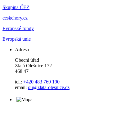
Skupina ČEZ
ceskehory.cz
Evropské fondy
Evropská unie
Adresa
Obecní úřad
Zlatá Olešnice 172
468 47
tel.:
+420 483 769 190
email:
ou@zlata-olesnice.cz