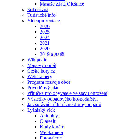
Masáže Zlatá Olešnice
Sokolovna
Turistické info
Videoprezentace
2026
2025
2024
2021
2020
2019 a starší
Wikipedie
Mapový portál
České hory.cz
Web kamery
Program rozvoje obce
Povodňový plán
Příručka pro obyvatele ve stavu ohrožení
Výsledky odpadového hospodářství
Jak správně třídit různé druhy odpadů
Lyžařský vlek
Aktuality
O areálu
Kudy k nám
Webkamera
Fotogalerie