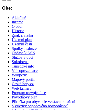
Obec
Aktuálně
Inzerce
O obci
Historie
Znak a vlajka
Územní plán
Územní části
Spolky a sdružení
Občasník ASN
Služby v obci
Sokolovna
Turistické info
Videoprezentace
Wikipedie
Mapový portál
České hory.cz
Web kamery
Program rozvoje obce
Povodňový plán
Příručka pro obyvatele ve stavu ohrožení
Výsledky odpadového hospodářství