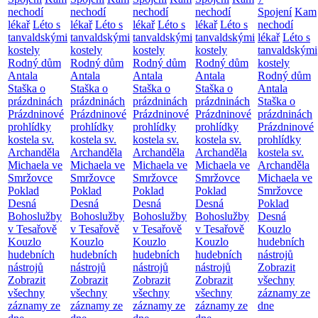
nechodí
nechodí
nechodí
nechodí
Spojení
Kam
lékař
Léto s
lékař
Léto s
lékař
Léto s
lékař
Léto s
nechodí
tanvaldskými
tanvaldskými
tanvaldskými
tanvaldskými
lékař
Léto s
kostely
kostely
kostely
kostely
tanvaldskými
Rodný dům
Rodný dům
Rodný dům
Rodný dům
kostely
Antala
Antala
Antala
Antala
Rodný dům
Staška o
Staška o
Staška o
Staška o
Antala
prázdninách
prázdninách
prázdninách
prázdninách
Staška o
Prázdninové
Prázdninové
Prázdninové
Prázdninové
prázdninách
prohlídky
prohlídky
prohlídky
prohlídky
Prázdninové
kostela sv.
kostela sv.
kostela sv.
kostela sv.
prohlídky
Archanděla
Archanděla
Archanděla
Archanděla
kostela sv.
Michaela ve
Michaela ve
Michaela ve
Michaela ve
Archanděla
Smržovce
Smržovce
Smržovce
Smržovce
Michaela ve
Poklad
Poklad
Poklad
Poklad
Smržovce
Desná
Desná
Desná
Desná
Poklad
Bohoslužby
Bohoslužby
Bohoslužby
Bohoslužby
Desná
v Tesařově
v Tesařově
v Tesařově
v Tesařově
Kouzlo
Kouzlo
Kouzlo
Kouzlo
Kouzlo
hudebních
hudebních
hudebních
hudebních
hudebních
nástrojů
nástrojů
nástrojů
nástrojů
nástrojů
Zobrazit
Zobrazit
Zobrazit
Zobrazit
Zobrazit
všechny
všechny
všechny
všechny
všechny
záznamy ze
záznamy ze
záznamy ze
záznamy ze
záznamy ze
dne