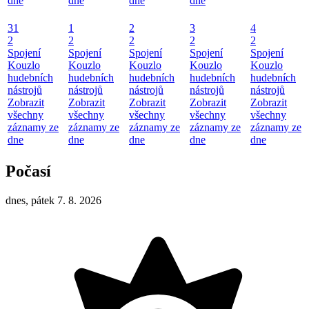
dne
dne
dne
dne
31
1
2
3
4
2
2
2
2
2
Spojení
Spojení
Spojení
Spojení
Spojení
Kouzlo
Kouzlo
Kouzlo
Kouzlo
Kouzlo
hudebních
hudebních
hudebních
hudebních
hudebních
nástrojů
nástrojů
nástrojů
nástrojů
nástrojů
Zobrazit
Zobrazit
Zobrazit
Zobrazit
Zobrazit
všechny
všechny
všechny
všechny
všechny
záznamy ze
záznamy ze
záznamy ze
záznamy ze
záznamy ze
dne
dne
dne
dne
dne
Počasí
dnes, pátek 7. 8. 2026