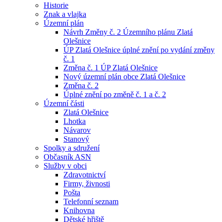
Historie
Znak a vlajka
Územní plán
Návrh Změny č. 2 Územního plánu Zlatá
Olešnice
ÚP Zlatá Olešnice úplné znění po vydání změny
č. 1
Změna č. 1 ÚP Zlatá Olešnice
Nový územní plán obce Zlatá Olešnice
Změna č. 2
Úplné znění po změně č. 1 a č. 2
Územní části
Zlatá Olešnice
Lhotka
Návarov
Stanový
Spolky a sdružení
Občasník ASN
Služby v obci
Zdravotnictví
Firmy, živnosti
Pošta
Telefonní seznam
Knihovna
Dětské hřiště