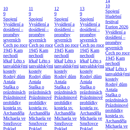
14
10
10
11
12
13
Spojení
9
9
9
9
Hudební
Spojení
Spojení
Spojení
Spojení
festival
Vysídlení a
Vysídlení a
Vysídlení a
Vysídlení a
Eurion 2026
dosídlení –
dosídlení –
dosídlení –
dosídlení –
Vysídlení a
proměny
proměny
proměny
proměny
dosídlení –
severních
severních
severních
severních
proměny
Čech po roce
Čech po roce
Čech po roce
Čech po roce
severních
1945
Kam
1945
Kam
1945
Kam
1945
Kam
Čech po roce
nechodí
nechodí
nechodí
nechodí
1945
Kam
lékař
Léto s
lékař
Léto s
lékař
Léto s
lékař
Léto s
nechodí
tanvaldskými
tanvaldskými
tanvaldskými
tanvaldskými
lékař
Léto s
kostely
kostely
kostely
kostely
tanvaldskými
Rodný dům
Rodný dům
Rodný dům
Rodný dům
kostely
Antala
Antala
Antala
Antala
Rodný dům
Staška o
Staška o
Staška o
Staška o
Antala
prázdninách
prázdninách
prázdninách
prázdninách
Staška o
Prázdninové
Prázdninové
Prázdninové
Prázdninové
prázdninách
prohlídky
prohlídky
prohlídky
prohlídky
Prázdninové
kostela sv.
kostela sv.
kostela sv.
kostela sv.
prohlídky
Archanděla
Archanděla
Archanděla
Archanděla
kostela sv.
Michaela ve
Michaela ve
Michaela ve
Michaela ve
Archanděla
Smržovce
Smržovce
Smržovce
Smržovce
Michaela ve
Poklad
Poklad
Poklad
Poklad