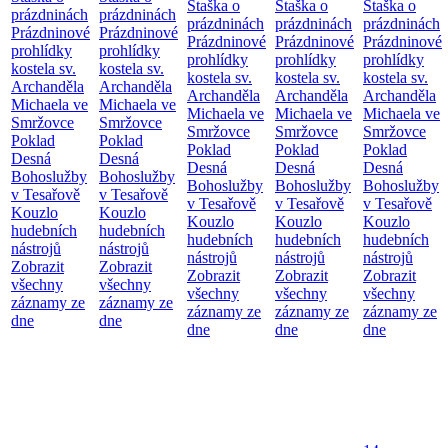
Staška o
Staška o
Staška o
prázdninách
prázdninách
prázdninách
prázdninách
prázdninách
Prázdninové
Prázdninové
Prázdninové
Prázdninové
Prázdninové
prohlídky
prohlídky
prohlídky
prohlídky
prohlídky
kostela sv.
kostela sv.
kostela sv.
kostela sv.
kostela sv.
Archanděla
Archanděla
Archanděla
Archanděla
Archanděla
Michaela ve
Michaela ve
Michaela ve
Michaela ve
Michaela ve
Smržovce
Smržovce
Smržovce
Smržovce
Smržovce
Poklad
Poklad
Poklad
Poklad
Poklad
Desná
Desná
Desná
Desná
Desná
Bohoslužby
Bohoslužby
Bohoslužby
Bohoslužby
Bohoslužby
v Tesařově
v Tesařově
v Tesařově
v Tesařově
v Tesařově
Kouzlo
Kouzlo
Kouzlo
Kouzlo
Kouzlo
hudebních
hudebních
hudebních
hudebních
hudebních
nástrojů
nástrojů
nástrojů
nástrojů
nástrojů
Zobrazit
Zobrazit
Zobrazit
Zobrazit
Zobrazit
všechny
všechny
všechny
všechny
všechny
záznamy ze
záznamy ze
záznamy ze
záznamy ze
záznamy ze
dne
dne
dne
dne
dne