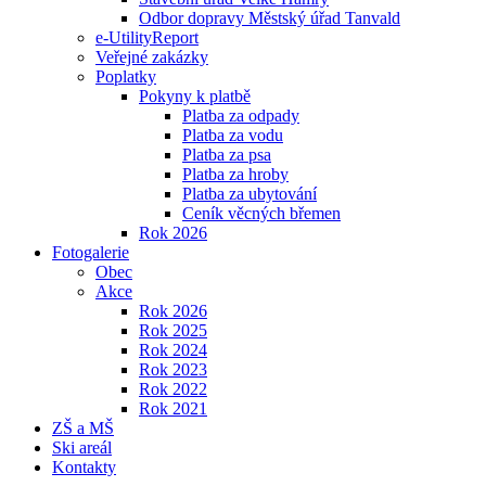
Odbor dopravy Městský úřad Tanvald
e-UtilityReport
Veřejné zakázky
Poplatky
Pokyny k platbě
Platba za odpady
Platba za vodu
Platba za psa
Platba za hroby
Platba za ubytování
Ceník věcných břemen
Rok 2026
Fotogalerie
Obec
Akce
Rok 2026
Rok 2025
Rok 2024
Rok 2023
Rok 2022
Rok 2021
ZŠ a MŠ
Ski areál
Kontakty