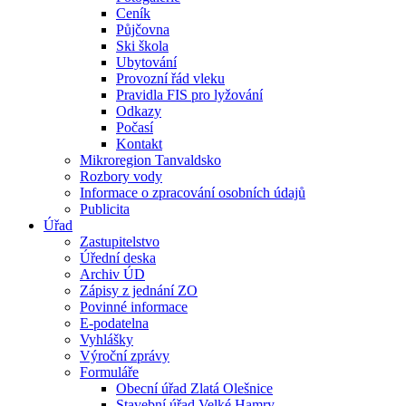
Ceník
Půjčovna
Ski škola
Ubytování
Provozní řád vleku
Pravidla FIS pro lyžování
Odkazy
Počasí
Kontakt
Mikroregion Tanvaldsko
Rozbory vody
Informace o zpracování osobních údajů
Publicita
Úřad
Zastupitelstvo
Úřední deska
Archiv ÚD
Zápisy z jednání ZO
Povinné informace
E-podatelna
Vyhlášky
Výroční zprávy
Formuláře
Obecní úřad Zlatá Olešnice
Stavební úřad Velké Hamry