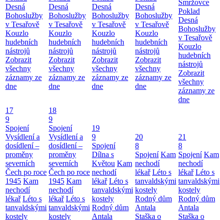
Smržovce
Desná
Desná
Desná
Desná
Poklad
Bohoslužby
Bohoslužby
Bohoslužby
Bohoslužby
Desná
v Tesařově
v Tesařově
v Tesařově
v Tesařově
Bohoslužby
Kouzlo
Kouzlo
Kouzlo
Kouzlo
v Tesařově
hudebních
hudebních
hudebních
hudebních
Kouzlo
nástrojů
nástrojů
nástrojů
nástrojů
hudebních
Zobrazit
Zobrazit
Zobrazit
Zobrazit
nástrojů
všechny
všechny
všechny
všechny
Zobrazit
záznamy ze
záznamy ze
záznamy ze
záznamy ze
všechny
dne
dne
dne
dne
záznamy ze
dne
17
18
9
9
Spojení
Spojení
19
Vysídlení a
Vysídlení a
9
20
21
dosídlení –
dosídlení –
Spojení
8
8
proměny
proměny
Dílna s
Spojení
Kam
Spojení
Kam
severních
severních
Květou
Kam
nechodí
nechodí
Čech po roce
Čech po roce
nechodí
lékař
Léto s
lékař
Léto s
1945
Kam
1945
Kam
lékař
Léto s
tanvaldskými
tanvaldskými
nechodí
nechodí
tanvaldskými
kostely
kostely
lékař
Léto s
lékař
Léto s
kostely
Rodný dům
Rodný dům
tanvaldskými
tanvaldskými
Rodný dům
Antala
Antala
kostely
kostely
Antala
Staška o
Staška o