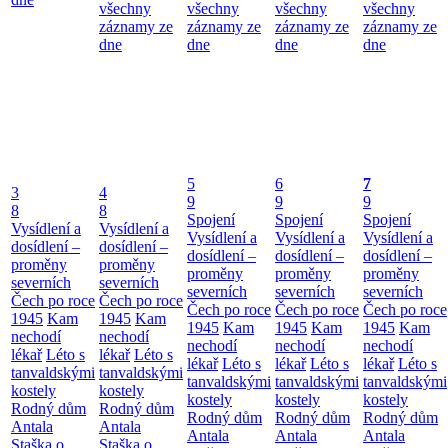
všechny
všechny
všechny
všechny
záznamy ze
záznamy ze
záznamy ze
záznamy ze
dne
dne
dne
dne
5
6
7
3
4
9
9
9
8
8
Spojení
Spojení
Spojení
Vysídlení a
Vysídlení a
Vysídlení a
Vysídlení a
Vysídlení a
dosídlení –
dosídlení –
dosídlení –
dosídlení –
dosídlení –
proměny
proměny
proměny
proměny
proměny
severních
severních
severních
severních
severních
Čech po roce
Čech po roce
Čech po roce
Čech po roce
Čech po roce
1945
Kam
1945
Kam
1945
Kam
1945
Kam
1945
Kam
nechodí
nechodí
nechodí
nechodí
nechodí
lékař
Léto s
lékař
Léto s
lékař
Léto s
lékař
Léto s
lékař
Léto s
tanvaldskými
tanvaldskými
tanvaldskými
tanvaldskými
tanvaldskými
kostely
kostely
kostely
kostely
kostely
Rodný dům
Rodný dům
Rodný dům
Rodný dům
Rodný dům
Antala
Antala
Antala
Antala
Antala
Staška o
Staška o