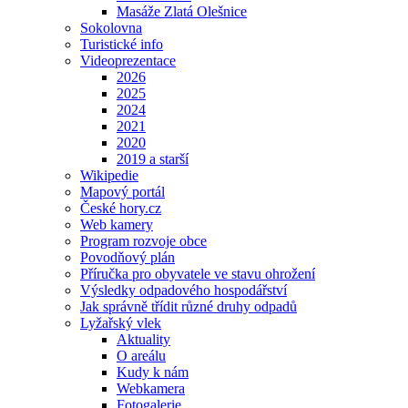
Masáže Zlatá Olešnice
Sokolovna
Turistické info
Videoprezentace
2026
2025
2024
2021
2020
2019 a starší
Wikipedie
Mapový portál
České hory.cz
Web kamery
Program rozvoje obce
Povodňový plán
Příručka pro obyvatele ve stavu ohrožení
Výsledky odpadového hospodářství
Jak správně třídit různé druhy odpadů
Lyžařský vlek
Aktuality
O areálu
Kudy k nám
Webkamera
Fotogalerie