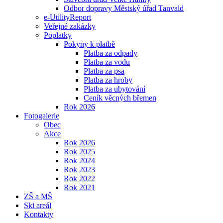
Odbor dopravy Městský úřad Tanvald
e-UtilityReport
Veřejné zakázky
Poplatky
Pokyny k platbě
Platba za odpady
Platba za vodu
Platba za psa
Platba za hroby
Platba za ubytování
Ceník věcných břemen
Rok 2026
Fotogalerie
Obec
Akce
Rok 2026
Rok 2025
Rok 2024
Rok 2023
Rok 2022
Rok 2021
ZŠ a MŠ
Ski areál
Kontakty