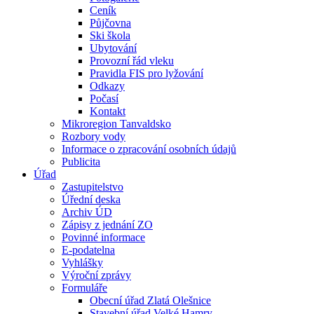
Ceník
Půjčovna
Ski škola
Ubytování
Provozní řád vleku
Pravidla FIS pro lyžování
Odkazy
Počasí
Kontakt
Mikroregion Tanvaldsko
Rozbory vody
Informace o zpracování osobních údajů
Publicita
Úřad
Zastupitelstvo
Úřední deska
Archiv ÚD
Zápisy z jednání ZO
Povinné informace
E-podatelna
Vyhlášky
Výroční zprávy
Formuláře
Obecní úřad Zlatá Olešnice
Stavební úřad Velké Hamry