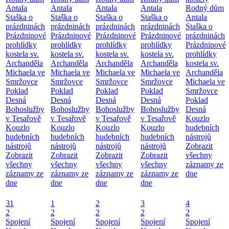
Antala
Antala
Antala
Antala
Rodný dům
Staška o
Staška o
Staška o
Staška o
Antala
prázdninách
prázdninách
prázdninách
prázdninách
Staška o
Prázdninové
Prázdninové
Prázdninové
Prázdninové
prázdninách
prohlídky
prohlídky
prohlídky
prohlídky
Prázdninové
kostela sv.
kostela sv.
kostela sv.
kostela sv.
prohlídky
Archanděla
Archanděla
Archanděla
Archanděla
kostela sv.
Michaela ve
Michaela ve
Michaela ve
Michaela ve
Archanděla
Smržovce
Smržovce
Smržovce
Smržovce
Michaela ve
Poklad
Poklad
Poklad
Poklad
Smržovce
Desná
Desná
Desná
Desná
Poklad
Bohoslužby
Bohoslužby
Bohoslužby
Bohoslužby
Desná
v Tesařově
v Tesařově
v Tesařově
v Tesařově
Kouzlo
Kouzlo
Kouzlo
Kouzlo
Kouzlo
hudebních
hudebních
hudebních
hudebních
hudebních
nástrojů
nástrojů
nástrojů
nástrojů
nástrojů
Zobrazit
Zobrazit
Zobrazit
Zobrazit
Zobrazit
všechny
všechny
všechny
všechny
všechny
záznamy ze
záznamy ze
záznamy ze
záznamy ze
záznamy ze
dne
dne
dne
dne
dne
31
1
2
3
4
2
2
2
2
2
Spojení
Spojení
Spojení
Spojení
Spojení