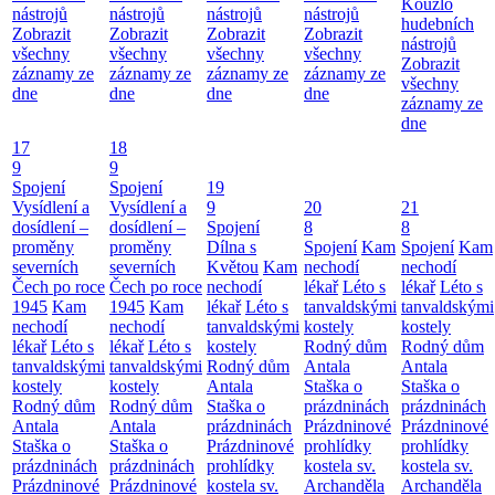
Kouzlo
nástrojů
nástrojů
nástrojů
nástrojů
hudebních
Zobrazit
Zobrazit
Zobrazit
Zobrazit
nástrojů
všechny
všechny
všechny
všechny
Zobrazit
záznamy ze
záznamy ze
záznamy ze
záznamy ze
všechny
dne
dne
dne
dne
záznamy ze
dne
17
18
9
9
Spojení
Spojení
19
Vysídlení a
Vysídlení a
9
20
21
dosídlení –
dosídlení –
Spojení
8
8
proměny
proměny
Dílna s
Spojení
Kam
Spojení
Kam
severních
severních
Květou
Kam
nechodí
nechodí
Čech po roce
Čech po roce
nechodí
lékař
Léto s
lékař
Léto s
1945
Kam
1945
Kam
lékař
Léto s
tanvaldskými
tanvaldskými
nechodí
nechodí
tanvaldskými
kostely
kostely
lékař
Léto s
lékař
Léto s
kostely
Rodný dům
Rodný dům
tanvaldskými
tanvaldskými
Rodný dům
Antala
Antala
kostely
kostely
Antala
Staška o
Staška o
Rodný dům
Rodný dům
Staška o
prázdninách
prázdninách
Antala
Antala
prázdninách
Prázdninové
Prázdninové
Staška o
Staška o
Prázdninové
prohlídky
prohlídky
prázdninách
prázdninách
prohlídky
kostela sv.
kostela sv.
Prázdninové
Prázdninové
kostela sv.
Archanděla
Archanděla