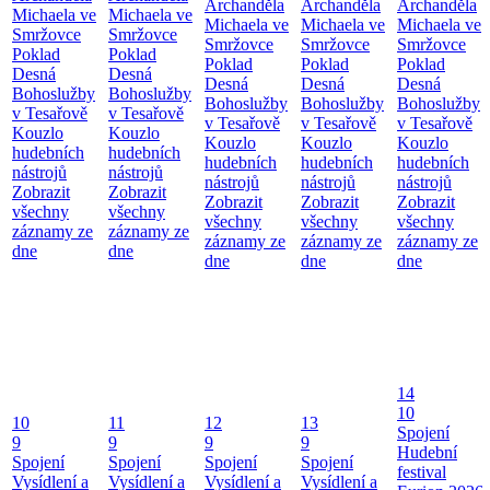
Archanděla
Archanděla
Archanděla
Michaela ve
Michaela ve
Michaela ve
Michaela ve
Michaela ve
Smržovce
Smržovce
Smržovce
Smržovce
Smržovce
Poklad
Poklad
Poklad
Poklad
Poklad
Desná
Desná
Desná
Desná
Desná
Bohoslužby
Bohoslužby
Bohoslužby
Bohoslužby
Bohoslužby
v Tesařově
v Tesařově
v Tesařově
v Tesařově
v Tesařově
Kouzlo
Kouzlo
Kouzlo
Kouzlo
Kouzlo
hudebních
hudebních
hudebních
hudebních
hudebních
nástrojů
nástrojů
nástrojů
nástrojů
nástrojů
Zobrazit
Zobrazit
Zobrazit
Zobrazit
Zobrazit
všechny
všechny
všechny
všechny
všechny
záznamy ze
záznamy ze
záznamy ze
záznamy ze
záznamy ze
dne
dne
dne
dne
dne
14
10
10
11
12
13
Spojení
9
9
9
9
Hudební
Spojení
Spojení
Spojení
Spojení
festival
Vysídlení a
Vysídlení a
Vysídlení a
Vysídlení a