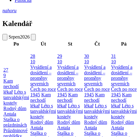
Publicita
nahoru
Kalendář
Srpen
2026
Po
Út
St
Čt
Pá
28
29
30
31
10
10
10
10
Vysídlení a
Vysídlení a
Vysídlení a
Vysídlení a
27
dosídlení –
dosídlení –
dosídlení –
dosídlení –
9
proměny
proměny
proměny
proměny
Kam
severních
severních
severních
severních
nechodí
Čech po roce
Čech po roce
Čech po roce
Čech po roce
lékař
Léto s
1945
Kam
1945
Kam
1945
Kam
1945
Kam
tanvaldskými
nechodí
nechodí
nechodí
nechodí
kostely
lékař
Léto s
lékař
Léto s
lékař
Léto s
lékař
Léto s
Rodný dům
tanvaldskými
tanvaldskými
tanvaldskými
tanvaldskými
Antala
kostely
kostely
kostely
kostely
Staška o
Rodný dům
Rodný dům
Rodný dům
Rodný dům
prázdninách
Antala
Antala
Antala
Antala
Prázdninové
Staška o
Staška o
Staška o
Staška o
prohlídky