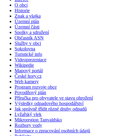
O obci
Historie
Znak a vlajka
Územní plán
Územní části
Spolky a sdružení
Občasník ASN
Služby v obci
Sokolovna
Turistické info
Videoprezentace
Wikipedie
Mapový portál
České hory.cz
Web kamery
Program rozvoje obce
Povodňový plán
Příručka pro obyvatele ve stavu ohrožení
Výsledky odpadového hospodářství
Jak správně třídit různé druhy odpadů
Lyžařský vlek
Mikroregion Tanvaldsko
Rozbory vody
Informace o zpracování osobních údajů