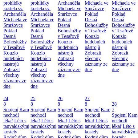
prohlídky
prohlídky
Archanděla
Michaela ve
Michaela ve
kostela sv.
kostela sv.
Michaela ve
Smržovce
Smržovce
Archanděla
Archanděla
Smržovce
Poklad
Poklad
Michaela ve
Michaela ve
Poklad
Desná
Desná
Smržovce
Smržovce
Desná
Bohoslužby
Bohoslužby
Poklad
Poklad
Bohoslužby
v Tesařově
v Tesařově
Desná
Desná
v Tesařově
Kouzlo
Kouzlo
Bohoslužby
Bohoslužby
Kouzlo
hudebních
hudebních
v Tesařově
v Tesařově
hudebních
nástrojů
nástrojů
Kouzlo
Kouzlo
nástrojů
Zobrazit
Zobrazit
hudebních
hudebních
Zobrazit
všechny
všechny
nástrojů
nástrojů
všechny
záznamy ze
záznamy ze
Zobrazit
Zobrazit
záznamy ze
dne
dne
všechny
všechny
dne
záznamy ze
záznamy ze
dne
dne
24
25
26
27
8
8
8
8
28
Spojení
Kam
Spojení
Kam
Spojení
Kam
Spojení
Kam
7
nechodí
nechodí
nechodí
nechodí
Spojení
Kam
lékař
Léto s
lékař
Léto s
lékař
Léto s
lékař
Léto s
nechodí
tanvaldskými
tanvaldskými
tanvaldskými
tanvaldskými
lékař
Léto s
kostely
kostely
kostely
kostely
tanvaldskými
Rodný dům
Rodný dům
Rodný dům
Rodný dům
kostely