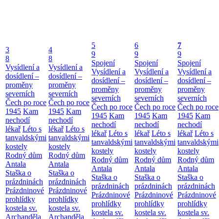
5
6
7
3
4
9
9
9
8
8
Spojení
Spojení
Spojení
Vysídlení a
Vysídlení a
Vysídlení a
Vysídlení a
Vysídlení a
dosídlení –
dosídlení –
dosídlení –
dosídlení –
dosídlení –
proměny
proměny
proměny
proměny
proměny
severních
severních
severních
severních
severních
Čech po roce
Čech po roce
Čech po roce
Čech po roce
Čech po roce
1945
Kam
1945
Kam
1945
Kam
1945
Kam
1945
Kam
nechodí
nechodí
nechodí
nechodí
nechodí
lékař
Léto s
lékař
Léto s
lékař
Léto s
lékař
Léto s
lékař
Léto s
tanvaldskými
tanvaldskými
tanvaldskými
tanvaldskými
tanvaldskými
kostely
kostely
kostely
kostely
kostely
Rodný dům
Rodný dům
Rodný dům
Rodný dům
Rodný dům
Antala
Antala
Antala
Antala
Antala
Staška o
Staška o
Staška o
Staška o
Staška o
prázdninách
prázdninách
prázdninách
prázdninách
prázdninách
Prázdninové
Prázdninové
Prázdninové
Prázdninové
Prázdninové
prohlídky
prohlídky
prohlídky
prohlídky
prohlídky
kostela sv.
kostela sv.
kostela sv.
kostela sv.
kostela sv.
Archanděla
Archanděla