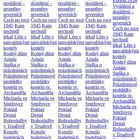
Eurion 2026
dosídlení –
dosídlení –
dosídlení –
dosídlení –
Vysídlení a
proměny
proměny
proměny
proměny
dosídlení –
severních
severních
severních
severních
proměny
Čech po roce
Čech po roce
Čech po roce
Čech po roce
severních
1945
Kam
1945
Kam
1945
Kam
1945
Kam
Čech po roce
nechodí
nechodí
nechodí
nechodí
1945
Kam
lékař
Léto s
lékař
Léto s
lékař
Léto s
lékař
Léto s
nechodí
tanvaldskými
tanvaldskými
tanvaldskými
tanvaldskými
lékař
Léto s
kostely
kostely
kostely
kostely
tanvaldskými
Rodný dům
Rodný dům
Rodný dům
Rodný dům
kostely
Antala
Antala
Antala
Antala
Rodný dům
Staška o
Staška o
Staška o
Staška o
Antala
prázdninách
prázdninách
prázdninách
prázdninách
Staška o
Prázdninové
Prázdninové
Prázdninové
Prázdninové
prázdninách
prohlídky
prohlídky
prohlídky
prohlídky
Prázdninové
kostela sv.
kostela sv.
kostela sv.
kostela sv.
prohlídky
Archanděla
Archanděla
Archanděla
Archanděla
kostela sv.
Michaela ve
Michaela ve
Michaela ve
Michaela ve
Archanděla
Smržovce
Smržovce
Smržovce
Smržovce
Michaela ve
Poklad
Poklad
Poklad
Poklad
Smržovce
Desná
Desná
Desná
Desná
Poklad
Bohoslužby
Bohoslužby
Bohoslužby
Bohoslužby
Desná
v Tesařově
v Tesařově
v Tesařově
v Tesařově
Bohoslužby
Kouzlo
Kouzlo
Kouzlo
Kouzlo
v Tesařově
hudebních
hudebních
hudebních
hudebních