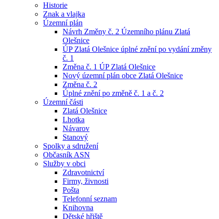
Historie
Znak a vlajka
Územní plán
Návrh Změny č. 2 Územního plánu Zlatá
Olešnice
ÚP Zlatá Olešnice úplné znění po vydání změny
č. 1
Změna č. 1 ÚP Zlatá Olešnice
Nový územní plán obce Zlatá Olešnice
Změna č. 2
Úplné znění po změně č. 1 a č. 2
Územní části
Zlatá Olešnice
Lhotka
Návarov
Stanový
Spolky a sdružení
Občasník ASN
Služby v obci
Zdravotnictví
Firmy, živnosti
Pošta
Telefonní seznam
Knihovna
Dětské hřiště