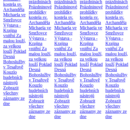
prázdninách
prázdninách
prázdninách
prázdninách
kostela sv.
Prázdninové
Prázdninové
Prázdninové
Prázdninové
Archanděla
prohlídky
prohlídky
prohlídky
prohlídky
Michaela ve
kostela sv.
kostela sv.
kostela sv.
kostela sv.
Smržovce
Archanděla
Archanděla
Archanděla
Archanděla
Výstava -
Michaela ve
Michaela ve
Michaela ve
Michaela ve
Krajina
Smržovce
Smržovce
Smržovce
Smržovce
vnitřní
Za
Výstava -
Výstava -
Výstava -
Výstava -
malou louží,
Krajina
Krajina
Krajina
Krajina
za velkou
vnitřní
Za
vnitřní
Za
vnitřní
Za
vnitřní
Za
louží
Poklad
malou louží,
malou louží,
malou louží,
malou louží,
Desná
za velkou
za velkou
za velkou
za velkou
Bohoslužby
louží
Poklad
louží
Poklad
louží
Poklad
louží
Poklad
v Tesařově
Desná
Desná
Desná
Desná
Kouzlo
Bohoslužby
Bohoslužby
Bohoslužby
Bohoslužby
hudebních
v Tesařově
v Tesařově
v Tesařově
v Tesařově
nástrojů
Kouzlo
Kouzlo
Kouzlo
Kouzlo
Zobrazit
hudebních
hudebních
hudebních
hudebních
všechny
nástrojů
nástrojů
nástrojů
nástrojů
záznamy ze
Zobrazit
Zobrazit
Zobrazit
Zobrazit
dne
všechny
všechny
všechny
všechny
záznamy ze
záznamy ze
záznamy ze
záznamy ze
dne
dne
dne
dne