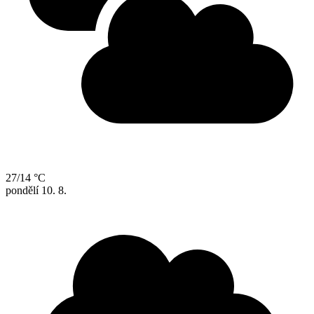
27/14 °C
pondělí
10. 8.