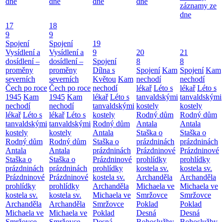
dne
dne
dne
dne
záznamy ze
dne
17
18
9
9
Spojení
Spojení
19
Vysídlení a
Vysídlení a
9
20
21
dosídlení –
dosídlení –
Spojení
8
8
proměny
proměny
Dílna s
Spojení
Kam
Spojení
Kam
severních
severních
Květou
Kam
nechodí
nechodí
Čech po roce
Čech po roce
nechodí
lékař
Léto s
lékař
Léto s
1945
Kam
1945
Kam
lékař
Léto s
tanvaldskými
tanvaldskými
nechodí
nechodí
tanvaldskými
kostely
kostely
lékař
Léto s
lékař
Léto s
kostely
Rodný dům
Rodný dům
tanvaldskými
tanvaldskými
Rodný dům
Antala
Antala
kostely
kostely
Antala
Staška o
Staška o
Rodný dům
Rodný dům
Staška o
prázdninách
prázdninách
Antala
Antala
prázdninách
Prázdninové
Prázdninové
Staška o
Staška o
Prázdninové
prohlídky
prohlídky
prázdninách
prázdninách
prohlídky
kostela sv.
kostela sv.
Prázdninové
Prázdninové
kostela sv.
Archanděla
Archanděla
prohlídky
prohlídky
Archanděla
Michaela ve
Michaela ve
kostela sv.
kostela sv.
Michaela ve
Smržovce
Smržovce
Archanděla
Archanděla
Smržovce
Poklad
Poklad
Michaela ve
Michaela ve
Poklad
Desná
Desná
Smržovce
Smržovce
Desná
Bohoslužby
Bohoslužby