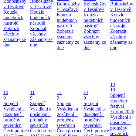
Bohoslužby
Bohoslužby
Bohoslužby
Bohoslužby
Bohoslužby
v Tesařově
v Tesařově
v Tesařově
v Tesařově
v Tesařově
Kouzlo
Kouzlo
Kouzlo
Kouzlo
Kouzlo
hudebních
hudebních
hudebních
hudebních
hudebních
nástrojů
nástrojů
nástrojů
nástrojů
nástrojů
Zobrazit
Zobrazit
Zobrazit
Zobrazit
Zobrazit
všechny
všechny
všechny
všechny
všechny
záznamy ze
záznamy ze
záznamy ze
záznamy ze
záznamy ze
dne
dne
dne
dne
dne
14
10
10
11
12
13
Spojení
9
9
9
9
Hudební
Spojení
Spojení
Spojení
Spojení
festival
Vysídlení a
Vysídlení a
Vysídlení a
Vysídlení a
Eurion 2026
dosídlení –
dosídlení –
dosídlení –
dosídlení –
Vysídlení a
proměny
proměny
proměny
proměny
dosídlení –
severních
severních
severních
severních
proměny
Čech po roce
Čech po roce
Čech po roce
Čech po roce
severních