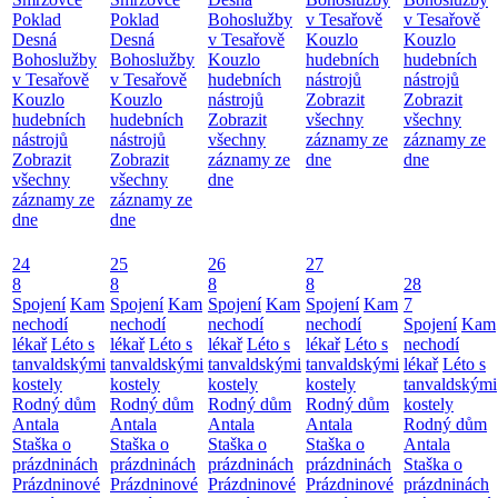
Poklad
Poklad
Bohoslužby
v Tesařově
v Tesařově
Desná
Desná
v Tesařově
Kouzlo
Kouzlo
Bohoslužby
Bohoslužby
Kouzlo
hudebních
hudebních
v Tesařově
v Tesařově
hudebních
nástrojů
nástrojů
Kouzlo
Kouzlo
nástrojů
Zobrazit
Zobrazit
hudebních
hudebních
Zobrazit
všechny
všechny
nástrojů
nástrojů
všechny
záznamy ze
záznamy ze
Zobrazit
Zobrazit
záznamy ze
dne
dne
všechny
všechny
dne
záznamy ze
záznamy ze
dne
dne
24
25
26
27
8
8
8
8
28
Spojení
Kam
Spojení
Kam
Spojení
Kam
Spojení
Kam
7
nechodí
nechodí
nechodí
nechodí
Spojení
Kam
lékař
Léto s
lékař
Léto s
lékař
Léto s
lékař
Léto s
nechodí
tanvaldskými
tanvaldskými
tanvaldskými
tanvaldskými
lékař
Léto s
kostely
kostely
kostely
kostely
tanvaldskými
Rodný dům
Rodný dům
Rodný dům
Rodný dům
kostely
Antala
Antala
Antala
Antala
Rodný dům
Staška o
Staška o
Staška o
Staška o
Antala
prázdninách
prázdninách
prázdninách
prázdninách
Staška o
Prázdninové
Prázdninové
Prázdninové
Prázdninové
prázdninách