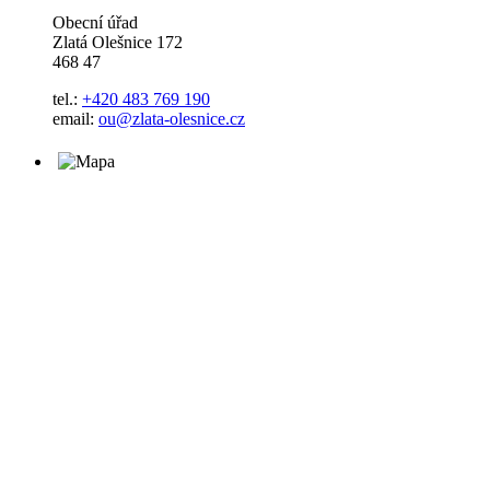
Obecní úřad
Zlatá Olešnice 172
468 47
tel.:
+420 483 769 190
email:
ou@zlata-olesnice.cz