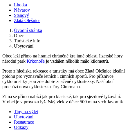
Lhotka
Návarov
Stanový
Zlatá Olešnice
Úvodní stránka
Obec
Turistické info
Ubytování
Obec leží přímo na hranici chráněné krajinné oblasti Jizerské hory,
národní park
Krkonoše
je vzdálen několik málo kilometrů.
Proto z hlediska rekreace a turistiky má obec Zlatá Olešnice ideální
polohu pro vyznavače letních i zimních sportů. Pro příznivce
cykloturistiky jsou zde dobře značené cyklostezky. Naší obcí
prochází nová cyklostezka Járy Cimrmana.
Zima se přímo nabízí jak pro klasické, tak pro sjezdové lyžování.
V obci je v provozu lyžařský vlek v délce 500 m na vrch Javorník.
Tipy na výlet
Ubytování
Restaurace
Odkazy