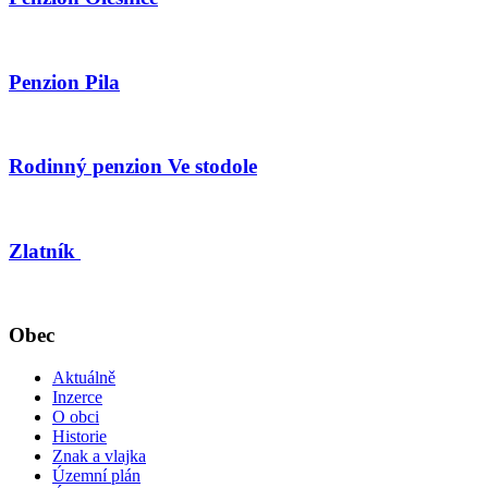
Penzion Pila
Rodinný penzion Ve stodole
Zlatník
Obec
Aktuálně
Inzerce
O obci
Historie
Znak a vlajka
Územní plán