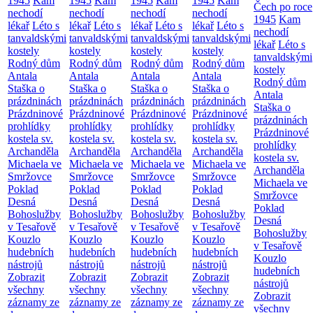
1945
Kam
1945
Kam
1945
Kam
1945
Kam
Čech po roce
nechodí
nechodí
nechodí
nechodí
1945
Kam
lékař
Léto s
lékař
Léto s
lékař
Léto s
lékař
Léto s
nechodí
tanvaldskými
tanvaldskými
tanvaldskými
tanvaldskými
lékař
Léto s
kostely
kostely
kostely
kostely
tanvaldskými
Rodný dům
Rodný dům
Rodný dům
Rodný dům
kostely
Antala
Antala
Antala
Antala
Rodný dům
Staška o
Staška o
Staška o
Staška o
Antala
prázdninách
prázdninách
prázdninách
prázdninách
Staška o
Prázdninové
Prázdninové
Prázdninové
Prázdninové
prázdninách
prohlídky
prohlídky
prohlídky
prohlídky
Prázdninové
kostela sv.
kostela sv.
kostela sv.
kostela sv.
prohlídky
Archanděla
Archanděla
Archanděla
Archanděla
kostela sv.
Michaela ve
Michaela ve
Michaela ve
Michaela ve
Archanděla
Smržovce
Smržovce
Smržovce
Smržovce
Michaela ve
Poklad
Poklad
Poklad
Poklad
Smržovce
Desná
Desná
Desná
Desná
Poklad
Bohoslužby
Bohoslužby
Bohoslužby
Bohoslužby
Desná
v Tesařově
v Tesařově
v Tesařově
v Tesařově
Bohoslužby
Kouzlo
Kouzlo
Kouzlo
Kouzlo
v Tesařově
hudebních
hudebních
hudebních
hudebních
Kouzlo
nástrojů
nástrojů
nástrojů
nástrojů
hudebních
Zobrazit
Zobrazit
Zobrazit
Zobrazit
nástrojů
všechny
všechny
všechny
všechny
Zobrazit
záznamy ze
záznamy ze
záznamy ze
záznamy ze
všechny