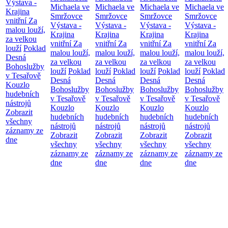
Výstava -
Michaela ve
Michaela ve
Michaela ve
Michaela ve
Krajina
Smržovce
Smržovce
Smržovce
Smržovce
vnitřní
Za
Výstava -
Výstava -
Výstava -
Výstava -
malou louží,
Krajina
Krajina
Krajina
Krajina
za velkou
vnitřní
Za
vnitřní
Za
vnitřní
Za
vnitřní
Za
louží
Poklad
malou louží,
malou louží,
malou louží,
malou louží,
Desná
za velkou
za velkou
za velkou
za velkou
Bohoslužby
louží
Poklad
louží
Poklad
louží
Poklad
louží
Poklad
v Tesařově
Desná
Desná
Desná
Desná
Kouzlo
Bohoslužby
Bohoslužby
Bohoslužby
Bohoslužby
hudebních
v Tesařově
v Tesařově
v Tesařově
v Tesařově
nástrojů
Kouzlo
Kouzlo
Kouzlo
Kouzlo
Zobrazit
hudebních
hudebních
hudebních
hudebních
všechny
nástrojů
nástrojů
nástrojů
nástrojů
záznamy ze
Zobrazit
Zobrazit
Zobrazit
Zobrazit
dne
všechny
všechny
všechny
všechny
záznamy ze
záznamy ze
záznamy ze
záznamy ze
dne
dne
dne
dne