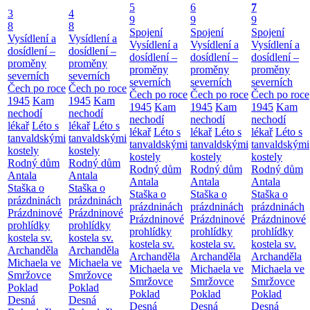
5
6
7
3
4
9
9
9
8
8
Spojení
Spojení
Spojení
Vysídlení a
Vysídlení a
Vysídlení a
Vysídlení a
Vysídlení a
dosídlení –
dosídlení –
dosídlení –
dosídlení –
dosídlení –
proměny
proměny
proměny
proměny
proměny
severních
severních
severních
severních
severních
Čech po roce
Čech po roce
Čech po roce
Čech po roce
Čech po roce
1945
Kam
1945
Kam
1945
Kam
1945
Kam
1945
Kam
nechodí
nechodí
nechodí
nechodí
nechodí
lékař
Léto s
lékař
Léto s
lékař
Léto s
lékař
Léto s
lékař
Léto s
tanvaldskými
tanvaldskými
tanvaldskými
tanvaldskými
tanvaldskými
kostely
kostely
kostely
kostely
kostely
Rodný dům
Rodný dům
Rodný dům
Rodný dům
Rodný dům
Antala
Antala
Antala
Antala
Antala
Staška o
Staška o
Staška o
Staška o
Staška o
prázdninách
prázdninách
prázdninách
prázdninách
prázdninách
Prázdninové
Prázdninové
Prázdninové
Prázdninové
Prázdninové
prohlídky
prohlídky
prohlídky
prohlídky
prohlídky
kostela sv.
kostela sv.
kostela sv.
kostela sv.
kostela sv.
Archanděla
Archanděla
Archanděla
Archanděla
Archanděla
Michaela ve
Michaela ve
Michaela ve
Michaela ve
Michaela ve
Smržovce
Smržovce
Smržovce
Smržovce
Smržovce
Poklad
Poklad
Poklad
Poklad
Poklad
Desná
Desná
Desná
Desná
Desná