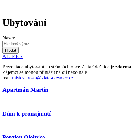
Ubytování
Název
Hledat
A
D
P
R
Z
Prezentace ubytování na stránkách obce Zlatá Olešnice je
zdarma
.
Zájemci se mohou přihlásit na oú nebo na e-
mail
mistostarosta@zlata-olesnice.cz
.
Apartmán Martin
Dům k pronajmutí
Penzion Olešnice