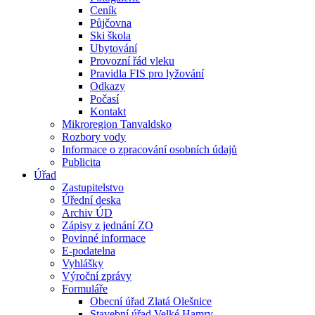
Ceník
Půjčovna
Ski škola
Ubytování
Provozní řád vleku
Pravidla FIS pro lyžování
Odkazy
Počasí
Kontakt
Mikroregion Tanvaldsko
Rozbory vody
Informace o zpracování osobních údajů
Publicita
Úřad
Zastupitelstvo
Úřední deska
Archiv ÚD
Zápisy z jednání ZO
Povinné informace
E-podatelna
Vyhlášky
Výroční zprávy
Formuláře
Obecní úřad Zlatá Olešnice
Stavební úřad Velké Hamry