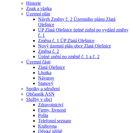
Historie
Znak a vlajka
Územní plán
Návrh Změny č. 2 Územního plánu Zlatá
Olešnice
ÚP Zlatá Olešnice úplné znění po vydání změny
č. 1
Změna č. 1 ÚP Zlatá Olešnice
Nový územní plán obce Zlatá Olešnice
Změna č. 2
Úplné znění po změně č. 1 a č. 2
Územní části
Zlatá Olešnice
Lhotka
Návarov
Stanový
Spolky a sdružení
Občasník ASN
Služby v obci
Zdravotnictví
Firmy, živnosti
Pošta
Telefonní seznam
Knihovna
Dětské hřiště