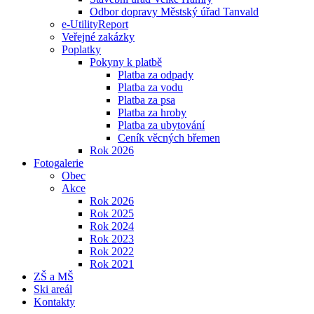
Odbor dopravy Městský úřad Tanvald
e-UtilityReport
Veřejné zakázky
Poplatky
Pokyny k platbě
Platba za odpady
Platba za vodu
Platba za psa
Platba za hroby
Platba za ubytování
Ceník věcných břemen
Rok 2026
Fotogalerie
Obec
Akce
Rok 2026
Rok 2025
Rok 2024
Rok 2023
Rok 2022
Rok 2021
ZŠ a MŠ
Ski areál
Kontakty