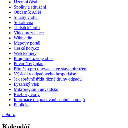
Územní části
Spolky a sdružení
Občasník ASN
Služby v obci
Sokolovna
Turistické info
Videoprezentace
Wikipedie
Mapový portál
České hory.cz
Web kamery
Program rozvoje obce
Povodňový plán
Příručka pro obyvatele ve stavu ohrožení
Výsledky odpadového hospodářství
Jak správně třídit různé druhy odpadů
Lyžařský vlek
Mikroregion Tanvaldsko
Rozbory vody
Informace o zpracování osobních údajů
Publicita
nahoru
Kalendář