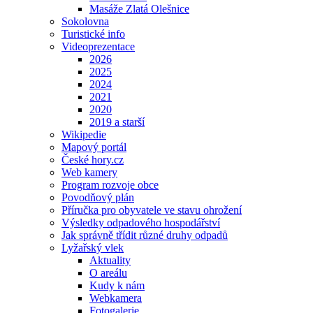
Masáže Zlatá Olešnice
Sokolovna
Turistické info
Videoprezentace
2026
2025
2024
2021
2020
2019 a starší
Wikipedie
Mapový portál
České hory.cz
Web kamery
Program rozvoje obce
Povodňový plán
Příručka pro obyvatele ve stavu ohrožení
Výsledky odpadového hospodářství
Jak správně třídit různé druhy odpadů
Lyžařský vlek
Aktuality
O areálu
Kudy k nám
Webkamera
Fotogalerie