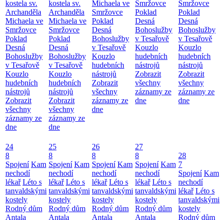
kostela sv.
kostela sv.
Michaela ve
Smržovce
Smržovce
Archanděla
Archanděla
Smržovce
Poklad
Poklad
Michaela ve
Michaela ve
Poklad
Desná
Desná
Smržovce
Smržovce
Desná
Bohoslužby
Bohoslužby
Poklad
Poklad
Bohoslužby
v Tesařově
v Tesařově
Desná
Desná
v Tesařově
Kouzlo
Kouzlo
Bohoslužby
Bohoslužby
Kouzlo
hudebních
hudebních
v Tesařově
v Tesařově
hudebních
nástrojů
nástrojů
Kouzlo
Kouzlo
nástrojů
Zobrazit
Zobrazit
hudebních
hudebních
Zobrazit
všechny
všechny
nástrojů
nástrojů
všechny
záznamy ze
záznamy ze
Zobrazit
Zobrazit
záznamy ze
dne
dne
všechny
všechny
dne
záznamy ze
záznamy ze
dne
dne
24
25
26
27
8
8
8
8
28
Spojení
Kam
Spojení
Kam
Spojení
Kam
Spojení
Kam
7
nechodí
nechodí
nechodí
nechodí
Spojení
Kam
lékař
Léto s
lékař
Léto s
lékař
Léto s
lékař
Léto s
nechodí
tanvaldskými
tanvaldskými
tanvaldskými
tanvaldskými
lékař
Léto s
kostely
kostely
kostely
kostely
tanvaldskými
Rodný dům
Rodný dům
Rodný dům
Rodný dům
kostely
Antala
Antala
Antala
Antala
Rodný dům