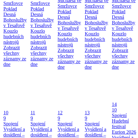
Michaela ve
Michaela ve
Michaela ve
Smržovce
Smržovce
Smržovce
Smržovce
Smržovce
Poklad
Poklad
Poklad
Poklad
Poklad
Desná
Desná
Desná
Desná
Desná
Bohoslužby
Bohoslužby
Bohoslužby
Bohoslužby
Bohoslužby
v Tesařově
v Tesařově
v Tesařově
v Tesařově
v Tesařově
Kouzlo
Kouzlo
Kouzlo
Kouzlo
Kouzlo
hudebních
hudebních
hudebních
hudebních
hudebních
nástrojů
nástrojů
nástrojů
nástrojů
nástrojů
Zobrazit
Zobrazit
Zobrazit
Zobrazit
Zobrazit
všechny
všechny
všechny
všechny
všechny
záznamy ze
záznamy ze
záznamy ze
záznamy ze
záznamy ze
dne
dne
dne
dne
dne
14
10
10
11
12
13
Spojení
9
9
9
9
Hudební
Spojení
Spojení
Spojení
Spojení
festival
Vysídlení a
Vysídlení a
Vysídlení a
Vysídlení a
Eurion 2026
dosídlení –
dosídlení –
dosídlení –
dosídlení –
Vysídlení a