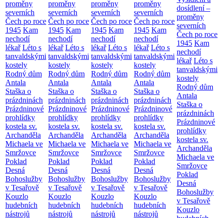
proměny
proměny
proměny
proměny
dosídlení –
severních
severních
severních
severních
proměny
Čech po roce
Čech po roce
Čech po roce
Čech po roce
severních
1945
Kam
1945
Kam
1945
Kam
1945
Kam
Čech po roce
nechodí
nechodí
nechodí
nechodí
1945
Kam
lékař
Léto s
lékař
Léto s
lékař
Léto s
lékař
Léto s
nechodí
tanvaldskými
tanvaldskými
tanvaldskými
tanvaldskými
lékař
Léto s
kostely
kostely
kostely
kostely
tanvaldskými
Rodný dům
Rodný dům
Rodný dům
Rodný dům
kostely
Antala
Antala
Antala
Antala
Rodný dům
Staška o
Staška o
Staška o
Staška o
Antala
prázdninách
prázdninách
prázdninách
prázdninách
Staška o
Prázdninové
Prázdninové
Prázdninové
Prázdninové
prázdninách
prohlídky
prohlídky
prohlídky
prohlídky
Prázdninové
kostela sv.
kostela sv.
kostela sv.
kostela sv.
prohlídky
Archanděla
Archanděla
Archanděla
Archanděla
kostela sv.
Michaela ve
Michaela ve
Michaela ve
Michaela ve
Archanděla
Smržovce
Smržovce
Smržovce
Smržovce
Michaela ve
Poklad
Poklad
Poklad
Poklad
Smržovce
Desná
Desná
Desná
Desná
Poklad
Bohoslužby
Bohoslužby
Bohoslužby
Bohoslužby
Desná
v Tesařově
v Tesařově
v Tesařově
v Tesařově
Bohoslužby
Kouzlo
Kouzlo
Kouzlo
Kouzlo
v Tesařově
hudebních
hudebních
hudebních
hudebních
Kouzlo
nástrojů
nástrojů
nástrojů
nástrojů