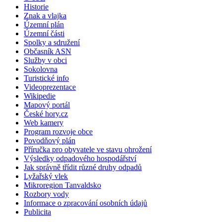
Historie
Znak a vlajka
Územní plán
Územní části
Spolky a sdružení
Občasník ASN
Služby v obci
Sokolovna
Turistické info
Videoprezentace
Wikipedie
Mapový portál
České hory.cz
Web kamery
Program rozvoje obce
Povodňový plán
Příručka pro obyvatele ve stavu ohrožení
Výsledky odpadového hospodářství
Jak správně třídit různé druhy odpadů
Lyžařský vlek
Mikroregion Tanvaldsko
Rozbory vody
Informace o zpracování osobních údajů
Publicita