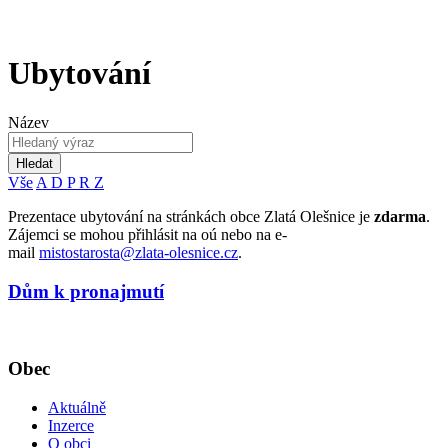
Ubytování
Název
Hledat
Vše
A
D
P
R
Z
Prezentace ubytování na stránkách obce Zlatá Olešnice je
zdarma
.
Zájemci se mohou přihlásit na oú nebo na e-
mail
mistostarosta@zlata-olesnice.cz
.
Dům k pronajmutí
Obec
Aktuálně
Inzerce
O obci