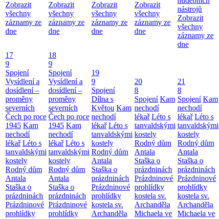
hudebních
Zobrazit
Zobrazit
Zobrazit
Zobrazit
nástrojů
všechny
všechny
všechny
všechny
Zobrazit
záznamy ze
záznamy ze
záznamy ze
záznamy ze
všechny
dne
dne
dne
dne
záznamy ze
dne
17
18
9
9
Spojení
Spojení
19
Vysídlení a
Vysídlení a
9
20
21
dosídlení –
dosídlení –
Spojení
8
8
proměny
proměny
Dílna s
Spojení
Kam
Spojení
Kam
severních
severních
Květou
Kam
nechodí
nechodí
Čech po roce
Čech po roce
nechodí
lékař
Léto s
lékař
Léto s
1945
Kam
1945
Kam
lékař
Léto s
tanvaldskými
tanvaldskými
nechodí
nechodí
tanvaldskými
kostely
kostely
lékař
Léto s
lékař
Léto s
kostely
Rodný dům
Rodný dům
tanvaldskými
tanvaldskými
Rodný dům
Antala
Antala
kostely
kostely
Antala
Staška o
Staška o
Rodný dům
Rodný dům
Staška o
prázdninách
prázdninách
Antala
Antala
prázdninách
Prázdninové
Prázdninové
Staška o
Staška o
Prázdninové
prohlídky
prohlídky
prázdninách
prázdninách
prohlídky
kostela sv.
kostela sv.
Prázdninové
Prázdninové
kostela sv.
Archanděla
Archanděla
prohlídky
prohlídky
Archanděla
Michaela ve
Michaela ve