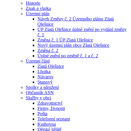
Historie
Znak a vlajka
Územní plán
Návrh Změny č. 2 Územního plánu Zlatá
Olešnice
ÚP Zlatá Olešnice úplné znění po vydání změny
č. 1
Změna č. 1 ÚP Zlatá Olešnice
Nový územní plán obce Zlatá Olešnice
Změna č. 2
Úplné znění po změně č. 1 a č. 2
Územní části
Zlatá Olešnice
Lhotka
Návarov
Stanový
Spolky a sdružení
Občasník ASN
Služby v obci
Zdravotnictví
Firmy, živnosti
Pošta
Telefonní seznam
Knihovna
Dětské hřiště