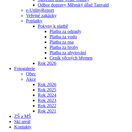
Odbor dopravy Městský úřad Tanvald
e-UtilityReport
Veřejné zakázky
Poplatky
Pokyny k platbě
Platba za odpady
Platba za vodu
Platba za psa
Platba za hroby
Platba za ubytování
Ceník věcných břemen
Rok 2026
Fotogalerie
Obec
Akce
Rok 2026
Rok 2025
Rok 2024
Rok 2023
Rok 2022
Rok 2021
ZŠ a MŠ
Ski areál
Kontakty