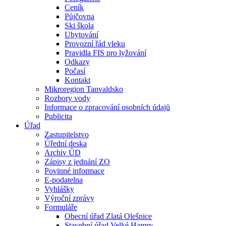
Ceník
Půjčovna
Ski škola
Ubytování
Provozní řád vleku
Pravidla FIS pro lyžování
Odkazy
Počasí
Kontakt
Mikroregion Tanvaldsko
Rozbory vody
Informace o zpracování osobních údajů
Publicita
Úřad
Zastupitelstvo
Úřední deska
Archiv ÚD
Zápisy z jednání ZO
Povinné informace
E-podatelna
Vyhlášky
Výroční zprávy
Formuláře
Obecní úřad Zlatá Olešnice
Stavební úřad Velké Hamry