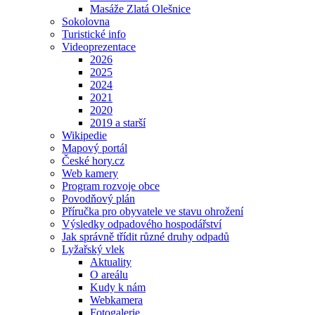
Masáže Zlatá Olešnice
Sokolovna
Turistické info
Videoprezentace
2026
2025
2024
2021
2020
2019 a starší
Wikipedie
Mapový portál
České hory.cz
Web kamery
Program rozvoje obce
Povodňový plán
Příručka pro obyvatele ve stavu ohrožení
Výsledky odpadového hospodářství
Jak správně třídit různé druhy odpadů
Lyžařský vlek
Aktuality
O areálu
Kudy k nám
Webkamera
Fotogalerie