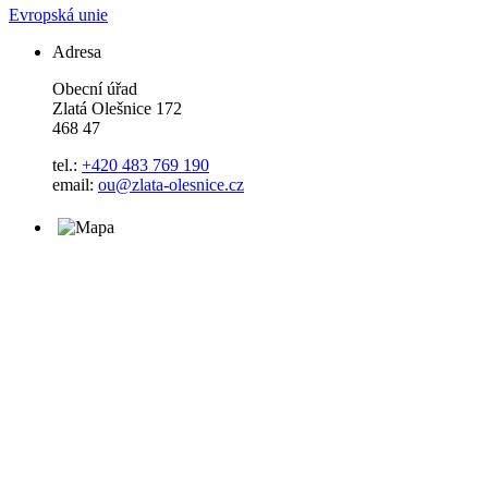
Evropská unie
Adresa
Obecní úřad
Zlatá Olešnice 172
468 47
tel.:
+420 483 769 190
email:
ou@zlata-olesnice.cz