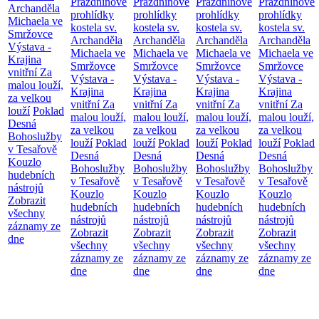
Prázdninové
Prázdninové
Prázdninové
Prázdninové
Archanděla
prohlídky
prohlídky
prohlídky
prohlídky
Michaela ve
kostela sv.
kostela sv.
kostela sv.
kostela sv.
Smržovce
Archanděla
Archanděla
Archanděla
Archanděla
Výstava -
Michaela ve
Michaela ve
Michaela ve
Michaela ve
Krajina
Smržovce
Smržovce
Smržovce
Smržovce
vnitřní
Za
Výstava -
Výstava -
Výstava -
Výstava -
malou louží,
Krajina
Krajina
Krajina
Krajina
za velkou
vnitřní
Za
vnitřní
Za
vnitřní
Za
vnitřní
Za
louží
Poklad
malou louží,
malou louží,
malou louží,
malou louží,
Desná
za velkou
za velkou
za velkou
za velkou
Bohoslužby
louží
Poklad
louží
Poklad
louží
Poklad
louží
Poklad
v Tesařově
Desná
Desná
Desná
Desná
Kouzlo
Bohoslužby
Bohoslužby
Bohoslužby
Bohoslužby
hudebních
v Tesařově
v Tesařově
v Tesařově
v Tesařově
nástrojů
Kouzlo
Kouzlo
Kouzlo
Kouzlo
Zobrazit
hudebních
hudebních
hudebních
hudebních
všechny
nástrojů
nástrojů
nástrojů
nástrojů
záznamy ze
Zobrazit
Zobrazit
Zobrazit
Zobrazit
dne
všechny
všechny
všechny
všechny
záznamy ze
záznamy ze
záznamy ze
záznamy ze
dne
dne
dne
dne