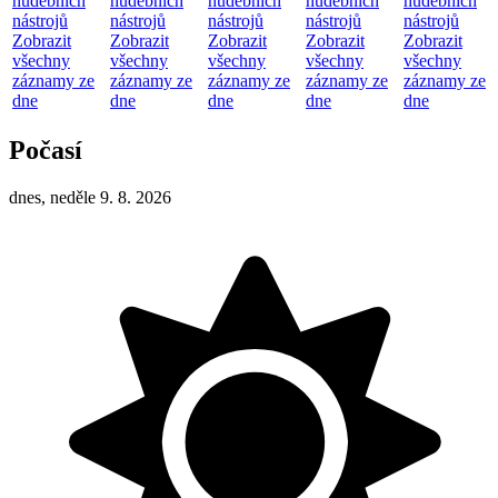
hudebních
hudebních
hudebních
hudebních
hudebních
nástrojů
nástrojů
nástrojů
nástrojů
nástrojů
Zobrazit
Zobrazit
Zobrazit
Zobrazit
Zobrazit
všechny
všechny
všechny
všechny
všechny
záznamy ze
záznamy ze
záznamy ze
záznamy ze
záznamy ze
dne
dne
dne
dne
dne
Počasí
dnes, neděle 9. 8. 2026