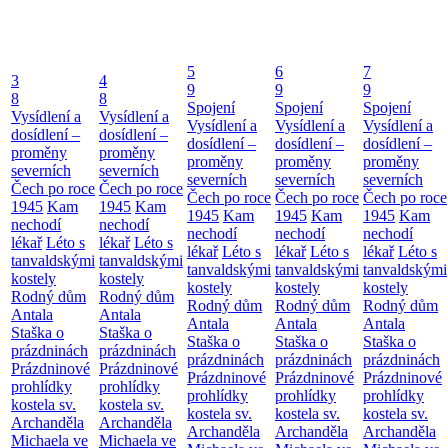
5
6
7
3
4
9
9
9
8
8
Spojení
Spojení
Spojení
Vysídlení a
Vysídlení a
Vysídlení a
Vysídlení a
Vysídlení a
dosídlení –
dosídlení –
dosídlení –
dosídlení –
dosídlení –
proměny
proměny
proměny
proměny
proměny
severních
severních
severních
severních
severních
Čech po roce
Čech po roce
Čech po roce
Čech po roce
Čech po roce
1945
Kam
1945
Kam
1945
Kam
1945
Kam
1945
Kam
nechodí
nechodí
nechodí
nechodí
nechodí
lékař
Léto s
lékař
Léto s
lékař
Léto s
lékař
Léto s
lékař
Léto s
tanvaldskými
tanvaldskými
tanvaldskými
tanvaldskými
tanvaldskými
kostely
kostely
kostely
kostely
kostely
Rodný dům
Rodný dům
Rodný dům
Rodný dům
Rodný dům
Antala
Antala
Antala
Antala
Antala
Staška o
Staška o
Staška o
Staška o
Staška o
prázdninách
prázdninách
prázdninách
prázdninách
prázdninách
Prázdninové
Prázdninové
Prázdninové
Prázdninové
Prázdninové
prohlídky
prohlídky
prohlídky
prohlídky
prohlídky
kostela sv.
kostela sv.
kostela sv.
kostela sv.
kostela sv.
Archanděla
Archanděla
Archanděla
Archanděla
Archanděla
Michaela ve
Michaela ve