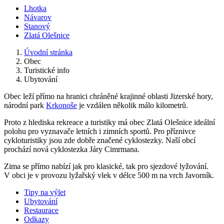
Lhotka
Návarov
Stanový
Zlatá Olešnice
Úvodní stránka
Obec
Turistické info
Ubytování
Obec leží přímo na hranici chráněné krajinné oblasti Jizerské hory,
národní park
Krkonoše
je vzdálen několik málo kilometrů.
Proto z hlediska rekreace a turistiky má obec Zlatá Olešnice ideální
polohu pro vyznavače letních i zimních sportů. Pro příznivce
cykloturistiky jsou zde dobře značené cyklostezky. Naší obcí
prochází nová cyklostezka Járy Cimrmana.
Zima se přímo nabízí jak pro klasické, tak pro sjezdové lyžování.
V obci je v provozu lyžařský vlek v délce 500 m na vrch Javorník.
Tipy na výlet
Ubytování
Restaurace
Odkazy